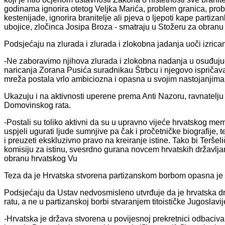
godinama ignorira otetog Veljka Marića, problem granica, probl
kestenijade, ignorira branitelje ali pjeva o ljepoti kape partiz
ubojice, zločinca Josipa Broza - smatraju u Stožeru za obran
Podsjećaju na zlurada i zlurada i zlokobna jadanja uoči izric
-Ne zaboravimo njihova zlurada i zlokobna nadanja u osuđuju
naricanja Zorana Pusića suradnikau Štrbcu i njegovo ispričav
mreža postala vrlo ambiciozna i opasna u svojim nastojanjima. -
Ukazuju i na aktivnosti uperene prema Anti Nazoru, ravnatelj
Domovinskog rata.
-Postali su toliko aktivni da su u upravno vijeće hrvatskog 
uspjeli ugurati ljude sumnjive pa čak i pročetničke biografije,
i preuzeti ekskluzivno pravo na kreiranje istine. Tako bi Te
komisiju za istinu, svesrdno gurana novcem hrvatskih državljan
obranu hrvatskog Vu
Teza da je Hrvatska stvorena partizanskom borbom opasna je
Podsjećaju da Ustav nedvosmisleno utvrđuje da je hrvatska
ratu, a ne u partizanskoj borbi stvaranjem titoističke Jugoslavij
-Hrvatska je država stvorena u povijesnoj prekretnici odbaciv