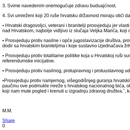
3. Svime navedenim onemogućuje zdravu buduajćnost.
4. Svi umreženi koji 20 ruše hrvatsku državnost moraju otići da
• Hrvatski dragovoljci, veterani i branitelji prosvjeduju jer vla
nad Hrvatskom, najbolje vidljivo iz slučaja Veljka Marića, koji
• Prosvjeduju protiv nasilne i opće jugoslavizacije društva, pr
dodir sa hrvatskim braniteljima i koje sustavno izjednačava žr
• Prosvjeduju protiv totalitarne politike koja u Hrvatskoj ruši s
referendumske inicijative.
• Prosvjeduju protiv nasilnog, protupravnog i protuustavnog ud
•Prosvjeduju protiv namjernog, višegodišnjeg guranja hrvatskih
paučinu ove podmukle mreže s hrvatskog nacionalnog bića, obra
koji nam mute pogled i krenuti u izgradnju zdravog društva.",
M.M.
Share
0