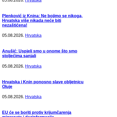
05.08.2026.
Hrvatska
Plenković iz Knina: Ne bojimo se nikoga,
Hrvatska više nikada neće biti
nezaštićena!
05.08.2026.
Hrvatska
Anušić: Uspjeli smo u onome što smo
stoljećima sanjali
05.08.2026.
Hrvatska
Hrvatska i Knin ponosno slave obljetnicu
Oluje
05.08.2026.
Hrvatska
EU će se boriti protiv krijumčarenja