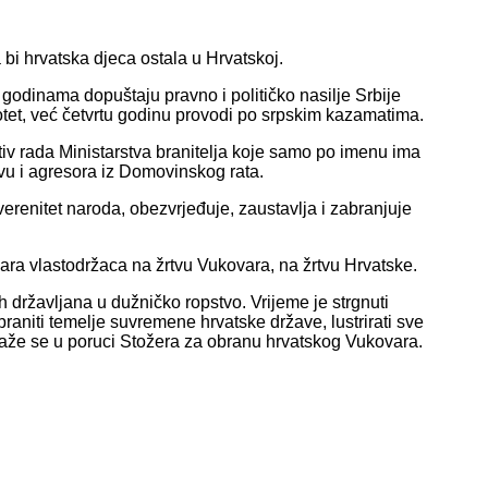
 bi hrvatska djeca ostala u Hrvatskoj.
sti godinama dopuštaju pravno i političko nasilje Srbije
 otet, već četvrtu godinu provodi po srpskim kazamatima.
otiv rada Ministarstva branitelja koje samo po imenu ima
tvu i agresora iz Domovinskog rata.
uverenitet naroda, obezvrjeđuje, zaustavlja i zabranjuje
ara vlastodržaca na žrtvu Vukovara, na žrtvu Hrvatske.
 državljana u dužničko ropstvo. Vrijeme je strgnuti
niti temelje suvremene hrvatske države, lustrirati sve
 kaže se u poruci Stožera za obranu hrvatskog Vukovara.