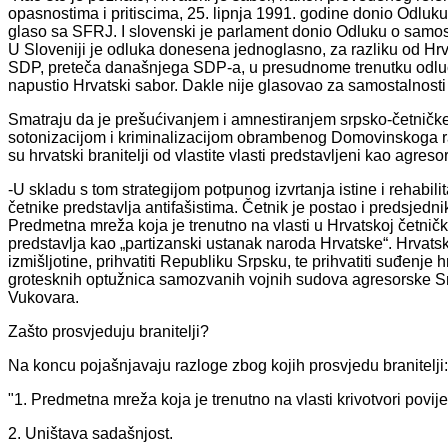
opasnostima i pritiscima, 25. lipnja 1991. godine donio Odluku
glaso sa SFRJ. I slovenski je parlament donio Odluku o samo
U Sloveniji je odluka donesena jednoglasno, za razliku od Hr
SDP, preteča današnjega SDP-a, u presudnome trenutku odluči
napustio Hrvatski sabor. Dakle nije glasovao za samostalnosti
Smatraju da je prešućivanjem i amnestiranjem srpsko-četničke
sotonizacijom i kriminalizacijom obrambenog Domovinskoga rat
su hrvatski branitelji od vlastite vlasti predstavljeni kao agresori
-U skladu s tom strategijom potpunog izvrtanja istine i rehabili
četnike predstavlja antifašistima. Četnik je postao i predsjedni
Predmetna mreža koja je trenutno na vlasti u Hrvatskoj četni
predstavlja kao „partizanski ustanak naroda Hrvatske“. Hrvatska j
izmišljotine, prihvatiti Republiku Srpsku, te prihvatiti suđenje 
grotesknih optužnica samozvanih vojnih sudova agresorske Srb
Vukovara.
Zašto prosvjeduju branitelji?
Na koncu pojašnjavaju razloge zbog kojih prosvjedu branitelji:
"1. Predmetna mreža koja je trenutno na vlasti krivotvori povije
2. Uništava sadašnjost.