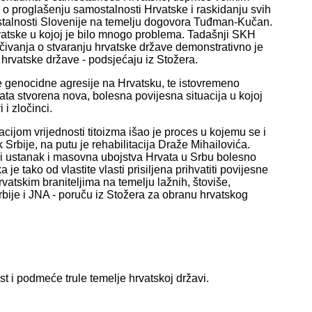
 o proglašenju samostalnosti Hrvatske i raskidanju svih
stalnosti Slovenije na temelju dogovora Tuđman-Kučan.
vatske u kojoj je bilo mnogo problema. Tadašnji SKH
vanja o stvaranju hrvatske države demonstrativno je
 hrvatske države - podsjećaju iz Stožera.
 genocidne agresije na Hrvatsku, te istovremeno
a stvorena nova, bolesna povijesna situacija u kojoj
 i zločinci.
tacijom vrijednosti titoizma išao je proces u kojemu se i
k Srbije, na putu je rehabilitacija Draže Mihailovića.
čki ustanak i masovna ubojstva Hrvata u Srbu bolesno
e tako od vlastite vlasti prisiljena prihvatiti povijesne
hrvatskim braniteljima na temelju lažnih, štoviše,
ije i JNA - poruču iz Stožera za obranu hrvatskog
st i podmeće trule temelje hrvatskoj državi.