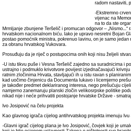
radom nastaviti, p
-Ekstremno crvenil
vijenac na Memor
na to da ste organ
Mrmljanje zbunjene Teršelič i promucan odgovor – „Nismo...“ ra
hrvatskom nacionalnom biću. Iako je upravo nesretni Bojan Glav
postao pomoćnik ministra, pokrenuo lavinu, on je samo jedan ma
za obranu hrvatskog Vukovara.
Prosuđuju da je riječ o postupocima onih koji nisu željeli stva
-U istu tikvu puše i Vesna Teršelič zajedno sa suradnicima i
ustrajno i podmuklo krivotvore povijest izjednačavajući krivnju
ratnim zločinima Hrvata, stavljajući ih u istu ravan s planira
kad uočimo činjenicu da Documenta lukavo i licemjerno prešuć
je također predmet deklariranog interesa, nego prešućuju cijeli
namjerno zanemaruju planski zločin velikosrpske politike podup
nikad nije i neće prihvatiti postojanje hrvatske Države - smatra
Ivo Josipović na čelu projekta
Kao glavnog igrača cijelog antihrvatskog projekta imenuju Ivu
-Glavni igrač cijelog plana je Ivo Josipović, čovjek koji je uma
koji je htio ocjenom ustavnosti Zakona o ništetnosti sve branitelj