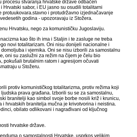
 u procesu stvaranja hrvatske države odbačen
 Hrvatski sabor, i EU jasno su osudili totalitarni
 je protuukovara.stavno i protudržavno izjednačavanje
devedesetih godina - upozoravaju iz Stožera.
renu Hrvatsku, nego za komunističku Jugoslaviju.
 nacizma kao što ih ima i Staljin i te zasluge ne treba
go novi totalitarizam. Oni nisu donijeli nacionalne i
 domoljuba i vjernika. Oni se nisu izborili za samostalnu
, oni su zaslužni za režim na čijem je čelu bio
, pokušali brutalnim ratom i agresijom očuvati
smatraju u Stožeru.
ili protiv komunističkog totalitarizma, protiv režima koji
ljudska prava građana. Izborili su se za samostalnu,
i branitelji kao simbol svoje borbe nosili križ i krunicu,
i hrvatskih branitelja mučna je krivotvorina i neistina.
dinci, obilato odlikovani i nagrađivani od ključnog
sti hrvatske države.
erenduma o samostalnosti Hrvatske, usprkos velikim