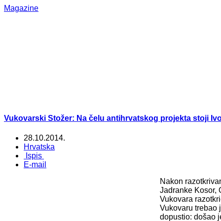
Magazine
Vukovarski Stožer: Na čelu antihrvatskog projekta stoji Iv
28.10.2014.
Hrvatska
Ispis
E-mail
Nakon razotkriva
Jadranke Kosor, 
Vukovara razotkr
Vukovaru trebao j
dopustio: došao j