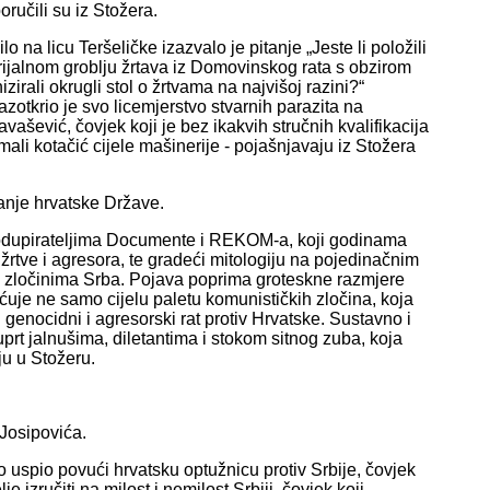
oručili su iz Stožera.
o na licu Teršeličke izazvalo je pitanje „Jeste li položili
ijalnom groblju žrtava iz Domovinskog rata s obzirom
izirali okrugli stol o žrtvama na najvišoj razini?“
zotkrio je svo licemjerstvo stvarnih parazita na
ašević, čovjek koji je bez ikakvih stručnih kvalifikacija
li kotačić cijele mašinerije - pojašnjavaju iz Stožera
ranje hrvatske Države.
 podupirateljima Documente i REKOM-a, koji godinama
 žrtve i agresora, te gradeći mitologiju na pojedinačnim
nim zločinima Srba. Pojava poprima groteskne razmjere
uje ne samo cijelu paletu komunističkih zločina, koja
 genocidni i agresorski rat protiv Hrvatske. Sustavno i
rt jalnušima, diletantima i stokom sitnog zuba, koja
ju u Stožeru.
 Josipovića.
lo uspio povući hrvatsku optužnicu protiv Srbije, čovjek
e izručiti na milost i nemilost Srbiji, čovjek koji