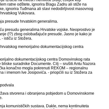
em ratne odštete, ignorira Blagu Zadru ali stiže na
anke, ignorira Tuđmana ali slavi nedodirljivost masovnog
u hrvatskog Vukovara.
anja presude hrvatskim generalima.
ću presudu generalima Hrvatske vojske. Neoprostivo je
anje (!?) zbog oslobađajuće presude. Jasno je kako je
 ističu iz Stožera.
u hrvatskog memorijalno dokumentacijskog centra
memorijalno dokumentacijskog centra Domovinskog rata
 te bliske suradnike Documente. Cilj – srušiti Antu Nazora
ršelička konačno mogla pokrenuti REKOM – regionalnu
a i imenom Ive Josipovića. - priopćili su iz Stožera za
 podvala
 država stvorena i obranjena pobjedom u Domovinskome
e.
anja komunističkih sustava. Dakle, nema kontinuiteta