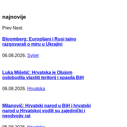
najnovije
Prev
Next
Bloomberg: Europljani i Rusi tajno
razgovarali o miru u Ukrajini
06.08.2026.
Svijet
Luka Mišetić: Hrvatska je Olujom
oslobodila vlastiti teritorij i spasila BiH
06.08.2026.
Hrvatska
Milanović: Hrvatski narod u BiH i hrvatski
narod u Hrvatskoj vodili su zajednički i
neodvojiv rat