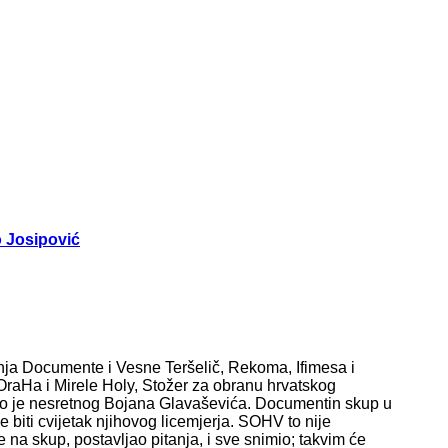
o Josipović
nja Documente i Vesne Teršelič, Rekoma, Ifimesa i
OraHa i Mirele Holy, Stožer za obranu hrvatskog
io je nesretnog Bojana Glavaševića. Documentin skup u
e biti cvijetak njihovog licemjerja. SOHV to nije
e na skup, postavljao pitanja, i sve snimio; takvim će