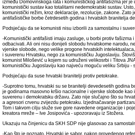
između Domovinskoga rata i komunističkog antifašizma jer je
komunistički sustav kao totalitarni nedemokratski sustav. Usto, i
komunistički režim, kroz deklaracije, rezolucije, zakone. Zato
antifašističke borbe četrdesetih godina i hrvatskih branitelja 
Podsjećaju da se komunisti nisu izborili za samostalnu i suve
-Komunistički antifašisti imaju zasluge, u borbi protiv fašizma i
odbacivati. Ali oni nisu donijeli slobodu hrvatskome narodu, ne
vjerske slobode, nego velike progone hrvatskih intelektualaca,
i suverenu Hrvatsku, nego za komunističku Jugoslaviju. Štoviše
komunist Milošević u kojem su udruženi velikosrbi i Titova JNA
komunističku Jugoslaviju kao najveću moguću veliku Srbiju - 
Podsjećaju da suse hrvatski branitelji protiv petokrake.
-Suprotno tomu, hrvatski su se branitelji devedesetih godina bor
je godinama masovno kršio nacionalne i vjerske slobode kao i 
suverenu i demokratsku državu. Zato nije slučajno što su hrvatsk
a agresori crvenu zvijezdu petokraku. Izjednačavanje partizana 
Tom i takvom cilju služe sve gore navedene organizacije i poje
kreatora mreže – Ive Josipovića - upozoravaju iz Stožera.
Ukazuju na činjenicu da SKH SDP nije glasovao za samostalno
-Kao što je poznato, Hrvatski je sabor, nakon provedenog ref