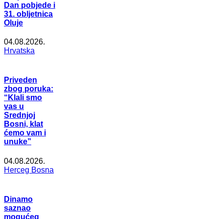
Dan pobjede i
31. obljetnica
Oluje
04.08.2026.
Hrvatska
Priveden
zbog poruka:
“Klali smo
vas u
Srednjoj
Bosni, klat
ćemo vam i
unuke”
04.08.2026.
Herceg Bosna
Dinamo
saznao
mogućeg