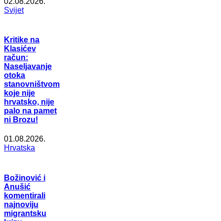
02.08.2026.
Svijet
Kritike na
Klasićev
račun:
Naseljavanje
otoka
stanovništvom
koje nije
hrvatsko, nije
palo na pamet
ni Brozu!
01.08.2026.
Hrvatska
Božinović i
Anušić
komentirali
najnoviju
migrantsku