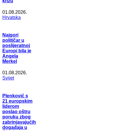
krizu
01.08.2026.
Hrvatska
Najgori
političar u
poslijeratnoj
Europi bila je
Angela
Merkel
01.08.2026.
Svijet
Plenković s
21 europskim
liderom
poslao oštru
poruku zbog
zabrinjavajućih
događaja u