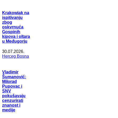
Krakowiak na
ispitivanju
zbog
oskvrnuća
Gospinih
kipova i oltara
u Međugorju
30.07.2026.
Herceg Bosna
Vladimir
Šumanović:
Milorad
Pupovac i
SNV
pokušavaju
cenzurirati
znanost i
medije