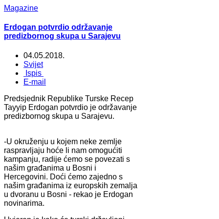
Magazine
Erdogan potvrdio održavanje
predizbornog skupa u Sarajevu
04.05.2018.
Svijet
Ispis
E-mail
Predsjednik Republike Turske Recep
Tayyip Erdogan potvrdio je održavanje
predizbornog skupa u Sarajevu.
-U okruženju u kojem neke zemlje
raspravljaju hoće li nam omogućiti
kampanju, radije ćemo se povezati s
našim građanima u Bosni i
Hercegovini. Doći ćemo zajedno s
našim građanima iz europskih zemalja
u dvoranu u Bosni - rekao je Erdogan
novinarima.