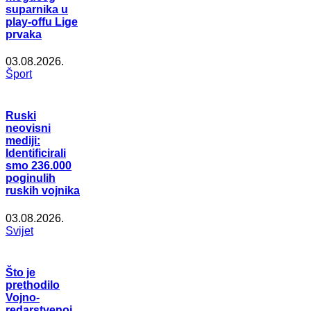
suparnika u
play-offu Lige
prvaka
03.08.2026.
Šport
Ruski
neovisni
mediji:
Identificirali
smo 236.000
poginulih
ruskih vojnika
03.08.2026.
Svijet
Što je
prethodilo
Vojno-
redarstvenoj