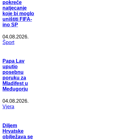
pokreće
natjecanje
koje bi moglo
uništiti FIFA-
ino SP
04.08.2026.
Šport
Papa Lav
uputio
posebnu
poruku za
Mladifest u
Međugorju
04.08.2026.
Vjera
Diljem
Hrvatske
obilježava se