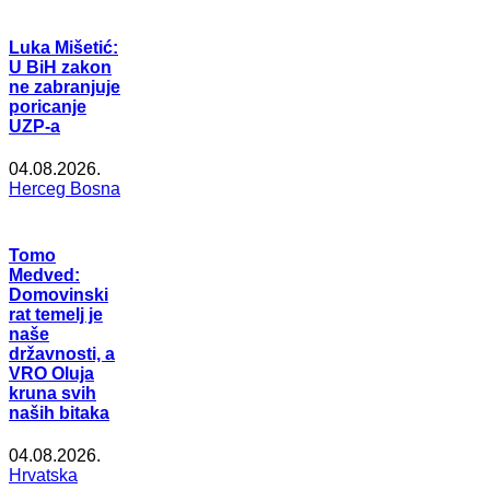
Luka Mišetić:
U BiH zakon
ne zabranjuje
poricanje
UZP-a
04.08.2026.
Herceg Bosna
Tomo
Medved:
Domovinski
rat temelj je
naše
državnosti, a
VRO Oluja
kruna svih
naših bitaka
04.08.2026.
Hrvatska