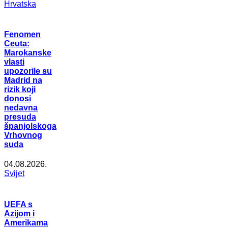
Hrvatska
Fenomen
Ceuta:
Marokanske
vlasti
upozorile su
Madrid na
rizik koji
donosi
nedavna
presuda
španjolskoga
Vrhovnog
suda
04.08.2026.
Svijet
UEFA s
Azijom i
Amerikama