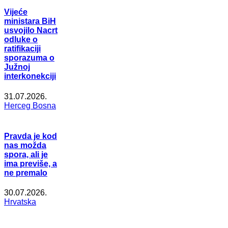
Vijeće
ministara BiH
usvojilo Nacrt
odluke o
ratifikaciji
sporazuma o
Južnoj
interkonekciji
31.07.2026.
Herceg Bosna
Pravda je kod
nas možda
spora, ali je
ima previše, a
ne premalo
30.07.2026.
Hrvatska