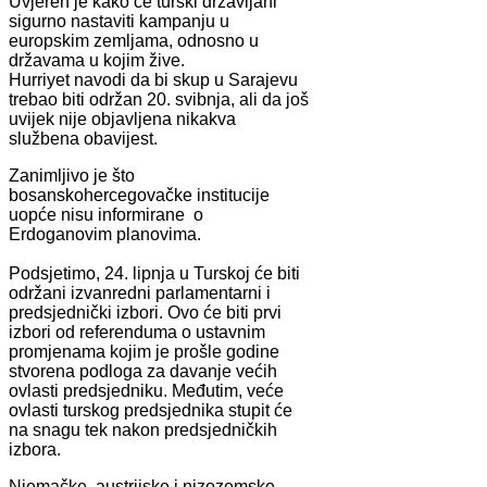
Uvjeren je kako će turski državljani
sigurno nastaviti kampanju u
europskim zemljama, odnosno u
državama u kojim žive.
Hurriyet navodi da bi skup u Sarajevu
trebao biti održan 20. svibnja, ali da još
uvijek nije objavljena nikakva
službena obavijest.
Zanimljivo je što
bosanskohercegovačke institucije
uopće nisu informirane o
Erdoganovim planovima.
Podsjetimo, 24. lipnja u Turskoj će biti
održani izvanredni parlamentarni i
predsjednički izbori. Ovo će biti prvi
izbori od referenduma o ustavnim
promjenama kojim je prošle godine
stvorena podloga za davanje većih
ovlasti predsjedniku. Međutim, veće
ovlasti turskog predsjednika stupit će
na snagu tek nakon predsjedničkih
izbora.
Njemačke, austrijske i nizozemske