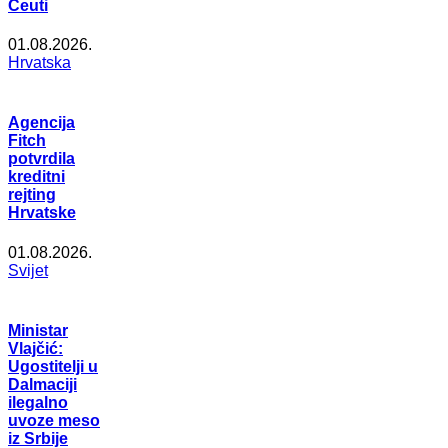
Ceuti
01.08.2026.
Hrvatska
Agencija
Fitch
potvrdila
kreditni
rejting
Hrvatske
01.08.2026.
Svijet
Ministar
Vlajčić:
Ugostitelji u
Dalmaciji
ilegalno
uvoze meso
iz Srbije