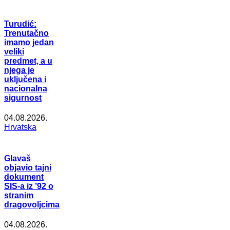
Turudić:
Trenutačno
imamo jedan
veliki
predmet, a u
njega je
uključena i
nacionalna
sigurnost
04.08.2026.
Hrvatska
Glavaš
objavio tajni
dokument
SIS-a iz ’92 o
stranim
dragovoljcima
04.08.2026.