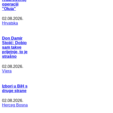
operaciji
"Oluja"
02.08.2026.
Hrvatska
Don Damir
Stojić: Dobio
sam takve
prijetnje, to je
strašno
02.08.2026.
Vjera
Izbori u BiH s
druge strane
02.08.2026.
Herceg Bosna