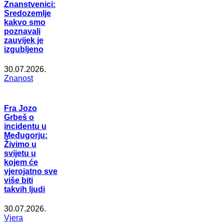
Znanstvenici:
Sredozemlje
kakvo smo
poznavali
zauvijek je
izgubljeno
30.07.2026.
Znanost
Fra Jozo
Grbeš o
incidentu u
Međugorju:
Živimo u
svijetu u
kojem će
vjerojatno sve
više biti
takvih ljudi
30.07.2026.
Vjera