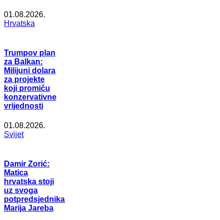
01.08.2026.
Hrvatska
Trumpov plan
za Balkan:
Milijuni dolara
za projekte
koji promiču
konzervativne
vrijednosti
01.08.2026.
Svijet
Damir Zorić:
Matica
hrvatska stoji
uz svoga
potpredsjednika
Marija Jareba