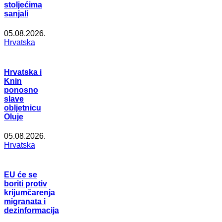
stoljećima
sanjali
05.08.2026.
Hrvatska
Hrvatska i
Knin
ponosno
slave
obljetnicu
Oluje
05.08.2026.
Hrvatska
EU će se
boriti protiv
krijumčarenja
migranata i
dezinformacija