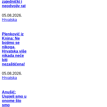
zajednički i
neodvojiv rat
05.08.2026.
Hrvatska
Plenković iz
Knina: Ne
bojimo se
nikoga,
Hrvatska više
nikada neće
biti
nezaštićena!
05.08.2026.
Hrvatska
Anušić:
Uspjeli smo u
onome što
smo