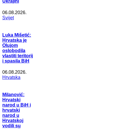
Ukrajini
06.08.2026.
Svijet
Luka Mišetić:
Hrvatska je
Olujom
oslobodila
vlastiti teritorij
i spasila BiH
06.08.2026.
Hrvatska
Milanović:
Hrvatski
narod u BiH i
hrvatski
narod u
Hrvatskoj
vodili su