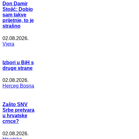
Don Damir
Stojić: Dobio
sam takve
prijetnje, to je
strašno
02.08.2026.
Vjera
Izbori u BiH s
druge strane
02.08.2026.
Herceg Bosna
Zašto SNV
Srbe pretvara
u hrvatske
crnce?
02.08.2026.