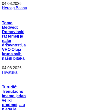
04.08.2026.
Herceg Bosna
Tomo
Medved:
Domovinski
rat temelj je
naše
državnosti, a
VRO Oluja
kruna svih
naših bitaka
04.08.2026.
Hrvatska
Turudić:
Trenutačno
imamo jedan
veliki
predmet, a u
njega je