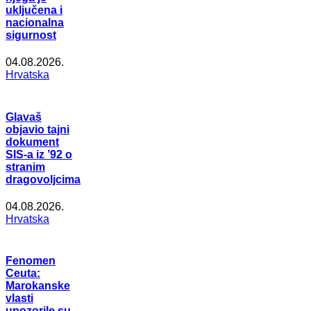
uključena i
nacionalna
sigurnost
04.08.2026.
Hrvatska
Glavaš
objavio tajni
dokument
SIS-a iz ’92 o
stranim
dragovoljcima
04.08.2026.
Hrvatska
Fenomen
Ceuta:
Marokanske
vlasti
upozorile su