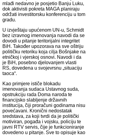
mlađi nedavno je posjetio Banju Luku,
dok aktivisti pokreta MAGA planiraju
održati investitorsku konferenciju u tom
gradu.
U izvještaju upućenom UN-u, Schmidt
bez izravnog imenovanja navodi da se
dovodi u pitanje teritorijalni integritet
BiH. Također upozorava na sve oštriju
političku retoriku koja cilja Bošnjake na
etničkoj i vjerskoj osnovi. Navodi i da
je BiH, posebno djelovanjem vlasti
RS, dovedena u svojevrsnu „situaciju
taoca“.
Kao primjere ističe blokadu
imenovanja sudaca Ustavnog suda,
opstrukciju rada Doma naroda te
financijsko slabljenje državnih
institucija, čiji proračuni godinama nisu
povećavani. Kronični nedostatak
sredstava, za koji tvrdi da je politički
motiviran, pogađa i vojsku, policiju te
javni RTV servis, čije je funkcioniranje
dovedeno u pitanje. Sve to opisuje kao