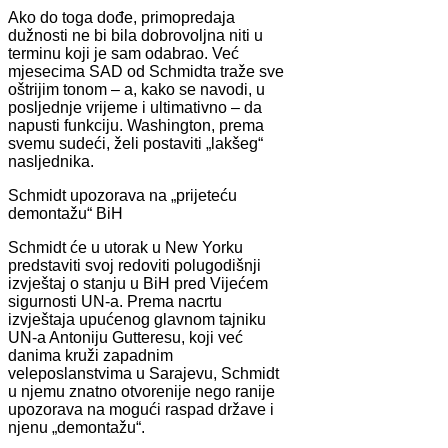
Ako do toga dođe, primopredaja
dužnosti ne bi bila dobrovoljna niti u
terminu koji je sam odabrao. Već
mjesecima SAD od Schmidta traže sve
oštrijim tonom – a, kako se navodi, u
posljednje vrijeme i ultimativno – da
napusti funkciju. Washington, prema
svemu sudeći, želi postaviti „lakšeg“
nasljednika.
Schmidt upozorava na „prijeteću
demontažu“ BiH
Schmidt će u utorak u New Yorku
predstaviti svoj redoviti polugodišnji
izvještaj o stanju u BiH pred Vijećem
sigurnosti UN-a. Prema nacrtu
izvještaja upućenog glavnom tajniku
UN-a Antoniju Gutteresu, koji već
danima kruži zapadnim
veleposlanstvima u Sarajevu, Schmidt
u njemu znatno otvorenije nego ranije
upozorava na mogući raspad države i
njenu „demontažu“.