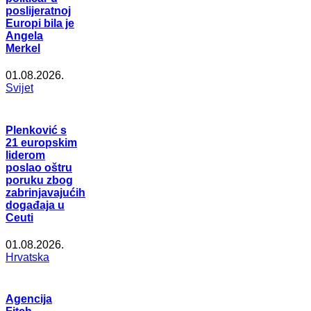
poslijeratnoj
Europi bila je
Angela
Merkel
01.08.2026.
Svijet
Plenković s
21 europskim
liderom
poslao oštru
poruku zbog
zabrinjavajućih
događaja u
Ceuti
01.08.2026.
Hrvatska
Agencija