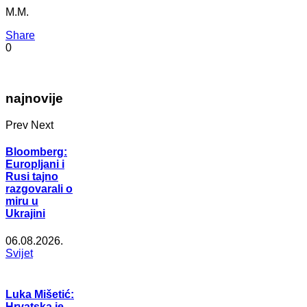
M.M.
Share
0
najnovije
Prev
Next
Bloomberg:
Europljani i
Rusi tajno
razgovarali o
miru u
Ukrajini
06.08.2026.
Svijet
Luka Mišetić:
Hrvatska je