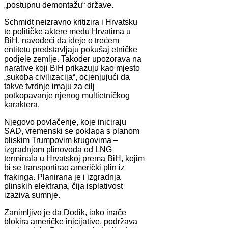
„postupnu demontažu“ države.
Schmidt neizravno kritizira i Hrvatsku
te političke aktere među Hrvatima u
BiH, navodeći da ideje o trećem
entitetu predstavljaju pokušaj etničke
podjele zemlje. Također upozorava na
narative koji BiH prikazuju kao mjesto
„sukoba civilizacija“, ocjenjujući da
takve tvrdnje imaju za cilj
potkopavanje njenog multietničkog
karaktera.
Njegovo povlačenje, koje iniciraju
SAD, vremenski se poklapa s planom
bliskim Trumpovim krugovima –
izgradnjom plinovoda od LNG
terminala u Hrvatskoj prema BiH, kojim
bi se transportirao američki plin iz
frakinga. Planirana je i izgradnja
plinskih elektrana, čija isplativost
izaziva sumnje.
Zanimljivo je da Dodik, iako inače
blokira američke inicijative, podržava