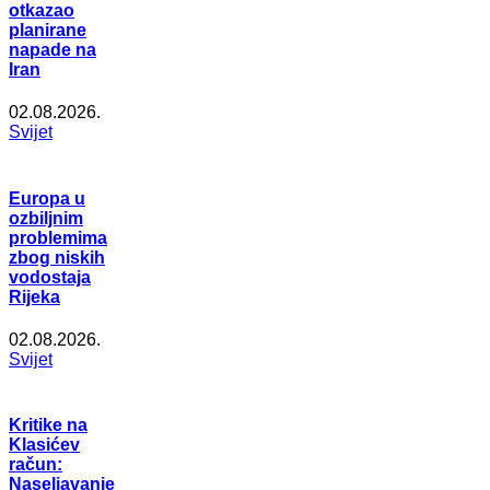
otkazao
planirane
napade na
Iran
02.08.2026.
Svijet
Europa u
ozbiljnim
problemima
zbog niskih
vodostaja
Rijeka
02.08.2026.
Svijet
Kritike na
Klasićev
račun:
Naseljavanje