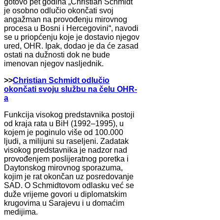
gotovo pet godina „Christian Schmidt
je osobno odlučio okončati svoj
angažman na provođenju mirovnog
procesa u Bosni i Hercegovini“, navodi
se u priopćenju koje je dostavio njegov
ured, OHR. Ipak, dodao je da će zasad
ostati na dužnosti dok ne bude
imenovan njegov nasljednik.
>>
Christian Schmidt odlučio
okončati svoju službu na čelu OHR-
a
Funkcija visokog predstavnika postoji
od kraja rata u BiH (1992–1995), u
kojem je poginulo više od 100.000
ljudi, a milijuni su raseljeni. Zadatak
visokog predstavnika je nadzor nad
provođenjem poslijeratnog poretka i
Daytonskog mirovnog sporazuma,
kojim je rat okončan uz posredovanje
SAD. O Schmidtovom odlasku već se
duže vrijeme govori u diplomatskim
krugovima u Sarajevu i u domaćim
medijima.