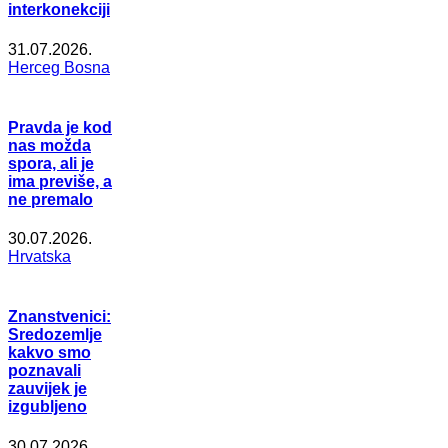
interkonekciji
31.07.2026.
Herceg Bosna
Pravda je kod
nas možda
spora, ali je
ima previše, a
ne premalo
30.07.2026.
Hrvatska
Znanstvenici:
Sredozemlje
kakvo smo
poznavali
zauvijek je
izgubljeno
30.07.2026.