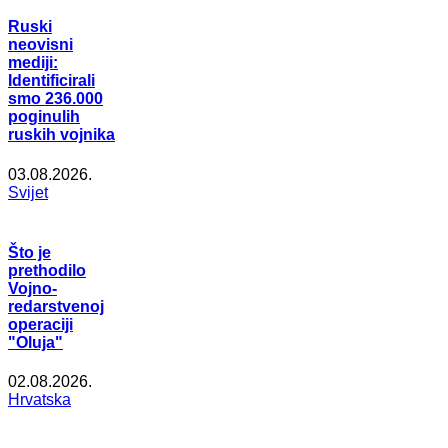
Ruski
neovisni
mediji:
Identificirali
smo 236.000
poginulih
ruskih vojnika
03.08.2026.
Svijet
Što je
prethodilo
Vojno-
redarstvenoj
operaciji
"Oluja"
02.08.2026.
Hrvatska