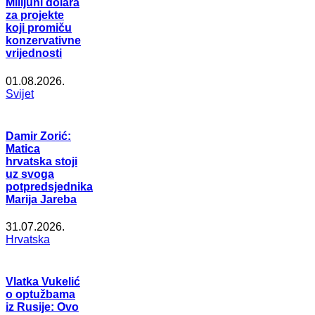
Milijuni dolara
za projekte
koji promiču
konzervativne
vrijednosti
01.08.2026.
Svijet
Damir Zorić:
Matica
hrvatska stoji
uz svoga
potpredsjednika
Marija Jareba
31.07.2026.
Hrvatska
Vlatka Vukelić
o optužbama
iz Rusije: Ovo