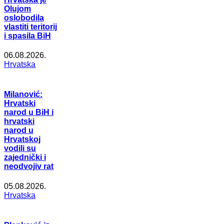
Olujom
oslobodila
vlastiti teritorij
i spasila BiH
06.08.2026.
Hrvatska
Milanović:
Hrvatski
narod u BiH i
hrvatski
narod u
Hrvatskoj
vodili su
zajednički i
neodvojiv rat
05.08.2026.
Hrvatska