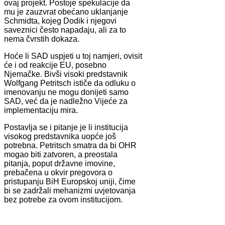
ovaj projekt. Postoje spekulacije da
mu je zauzvrat obećano uklanjanje
Schmidta, kojeg Dodik i njegovi
saveznici često napadaju, ali za to
nema čvrstih dokaza.
Hoće li SAD uspjeti u toj namjeri, ovisit
će i od reakcije EU, posebno
Njemačke. Bivši visoki predstavnik
Wolfgang Petritsch ističe da odluku o
imenovanju ne mogu donijeti samo
SAD, već da je nadležno Vijeće za
implementaciju mira.
Postavlja se i pitanje je li institucija
visokog predstavnika uopće još
potrebna. Petritsch smatra da bi OHR
mogao biti zatvoren, a preostala
pitanja, poput državne imovine,
prebačena u okvir pregovora o
pristupanju BiH Europskoj uniji, čime
bi se zadržali mehanizmi uvjetovanja
bez potrebe za ovom institucijom.