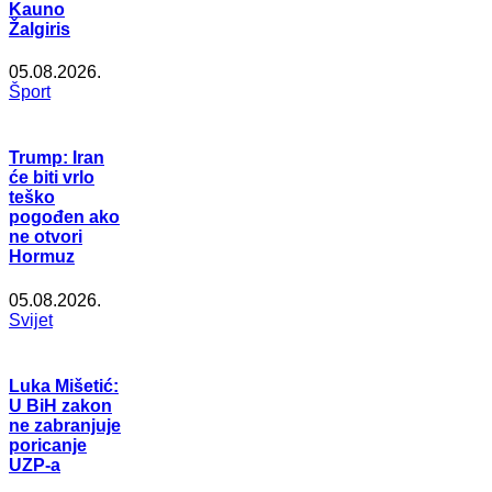
Kauno
Žalgiris
05.08.2026.
Šport
Trump: Iran
će biti vrlo
teško
pogođen ako
ne otvori
Hormuz
05.08.2026.
Svijet
Luka Mišetić:
U BiH zakon
ne zabranjuje
poricanje
UZP-a