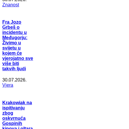
Znanost
Fra Jozo
Grbeš o
incidentu u
Međugorju:
Živimo u
svijetu u
kojem će
vjerojatno sve
više biti
takvih ljudi
30.07.2026.
Vjera
Krakowiak na
ispitivanju
zbog
oskvrnuća
Gospinih
kipova i oltara