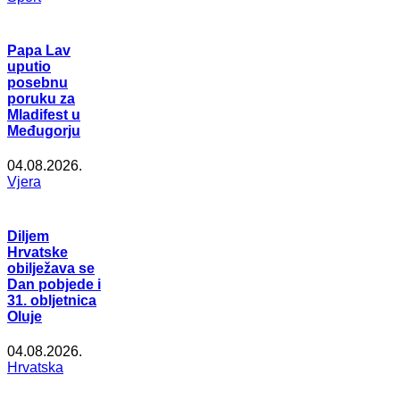
Papa Lav
uputio
posebnu
poruku za
Mladifest u
Međugorju
04.08.2026.
Vjera
Diljem
Hrvatske
obilježava se
Dan pobjede i
31. obljetnica
Oluje
04.08.2026.
Hrvatska