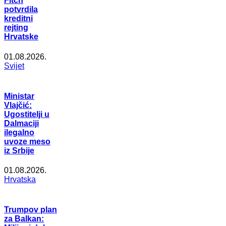
Fitch
potvrdila
kreditni
rejting
Hrvatske
01.08.2026.
Svijet
Ministar
Vlajčić:
Ugostitelji u
Dalmaciji
ilegalno
uvoze meso
iz Srbije
01.08.2026.
Hrvatska
Trumpov plan
za Balkan: