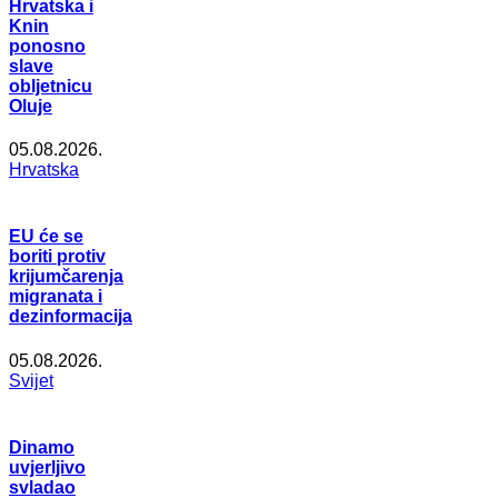
Hrvatska i
Knin
ponosno
slave
obljetnicu
Oluje
05.08.2026.
Hrvatska
EU će se
boriti protiv
krijumčarenja
migranata i
dezinformacija
05.08.2026.
Svijet
Dinamo
uvjerljivo
svladao