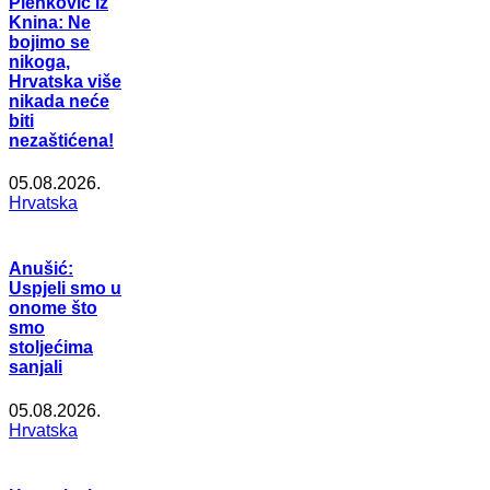
Plenković iz
Knina: Ne
bojimo se
nikoga,
Hrvatska više
nikada neće
biti
nezaštićena!
05.08.2026.
Hrvatska
Anušić:
Uspjeli smo u
onome što
smo
stoljećima
sanjali
05.08.2026.
Hrvatska