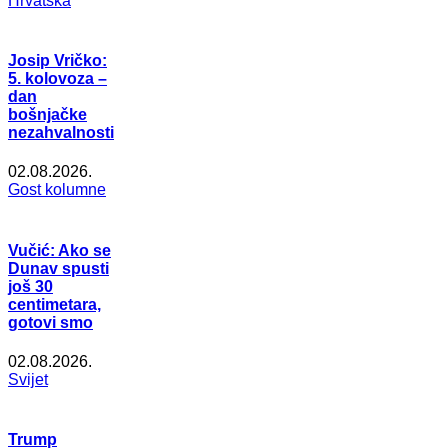
Hrvatska
Josip Vričko:
5. kolovoza –
dan
bošnjačke
nezahvalnosti
02.08.2026.
Gost kolumne
Vučić: Ako se
Dunav spusti
još 30
centimetara,
gotovi smo
02.08.2026.
Svijet
Trump