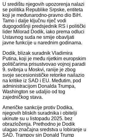
U središtu njegovih upozorenja nalazi
se politika Republike Srpske, entiteta
koji je međunarodno-pravno dio BiH.
Tamo i dalje ključnu riječ vodi
dugogodišnji predsjednik RS i politički
lider Milorad Dodik, iako prema odluci
Ustavnog suda ne smije obavljati
javne funkcije u narednim godinama.
Dodik, blizak suradnik Vladimira
Putina, koji je među rijetkim europskim
političarima prisustvovao vojnoj paradi
9. svibnja u Moskvi, ranije je zbog
svoje secesionističke retorike nailazio
na kritike iz SAD i EU. Međutim, pod
administracijom Donalda Trumpa,
Washington se udaljio od tog
zajedničkog stava.
Američke sankcije protiv Dodika,
njegovih bliskih suradnika i obitelji
ukinute su u listopadu 2025. bez
obrazloženja. Prethodno je Dodik
ulagao značajna sredstva u lobiranje u
SAD. Trampov sin Donald Trump