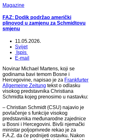
Magazine
FAZ: Dodik podržao američki
plinovod u zamjenu za Schmidtovu
smjenu
11.05.2026.
Svijet
Ispis
E-mail
Novinar Michael Martens, koji se
godinama bavi temom Bosne i
Hercegovine, napisao je za
Frankfurter
Allgemeine Zeitung
tekst o odlasku
visokog predstavnika Christiana
Schmidta kojeg prenosimo u nastavku:
– Christian Schmidt (CSU) najavio je
povlačenje s funkcije visokog
predstavnika međunarodne zajednice
u Bosni i Hercegovini. Bivši njemački
ministar poljoprivrede rekao je za
F.A.Z. da će podnijeti ostavku. Nakon