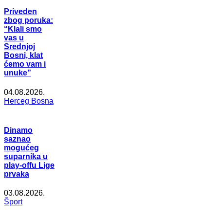
Priveden
zbog poruka:
“Klali smo
vas u
Srednjoj
Bosni, klat
ćemo vam i
unuke”
04.08.2026.
Herceg Bosna
Dinamo
saznao
mogućeg
suparnika u
play-offu Lige
prvaka
03.08.2026.
Šport