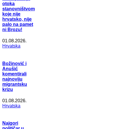
otoka
stanovništvom
koje nije
hrvatsko, nije
palo na pamet
ni Brozu!
01.08.2026.
Hrvatska
Božinović i
Anušić
komentirali
najnoviju
migrantsku
krizu
01.08.2026.
Hrvatska
Najgori
političar u