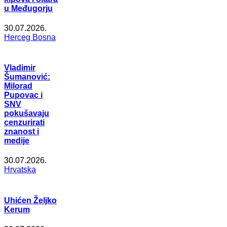
u Međugorju
30.07.2026.
Herceg Bosna
Vladimir
Šumanović:
Milorad
Pupovac i
SNV
pokušavaju
cenzurirati
znanost i
medije
30.07.2026.
Hrvatska
Uhićen Željko
Kerum