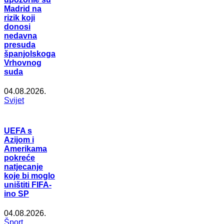
Madrid na
rizik koji
donosi
nedavna
presuda
španjolskoga
Vrhovnog
suda
04.08.2026.
Svijet
UEFA s
Azijom i
Amerikama
pokreće
natjecanje
koje bi moglo
uništiti FIFA-
ino SP
04.08.2026.
Šport