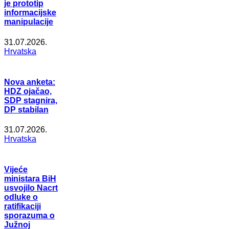
je prototip
informacijske
manipulacije
31.07.2026.
Hrvatska
Nova anketa:
HDZ ojačao,
SDP stagnira,
DP stabilan
31.07.2026.
Hrvatska
Vijeće
ministara BiH
usvojilo Nacrt
odluke o
ratifikaciji
sporazuma o
Južnoj