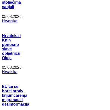
stoljećima
sanjali
05.08.2026.
Hrvatska
Hrvatska i
Knin
ponosno
slave
obljetnicu
Oluje
05.08.2026.
Hrvatska
EU će se
boriti protiv
krijumčarenja
migranata i
dezinformacija