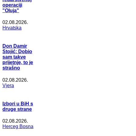
operaciji
"Oluja"
02.08.2026.
Hrvatska
Don Damir
Stojić: Dobio
sam takve
prijetnje, to je
strašno
02.08.2026.
Vjera
Izbori u BiH s
druge strane
02.08.2026.
Herceg Bosna