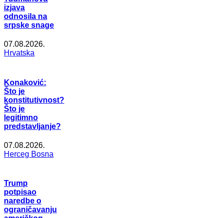
izjava
odnosila na
srpske snage
07.08.2026.
Hrvatska
Konaković:
Što je
konstitutivnost?
Što je
legitimno
predstavljanje?
07.08.2026.
Herceg Bosna
Trump
potpisao
naredbe o
ograničavanju