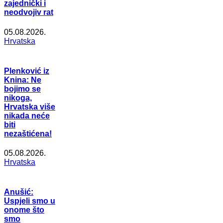
zajednički i
neodvojiv rat
05.08.2026.
Hrvatska
Plenković iz
Knina: Ne
bojimo se
nikoga,
Hrvatska više
nikada neće
biti
nezaštićena!
05.08.2026.
Hrvatska
Anušić:
Uspjeli smo u
onome što
smo