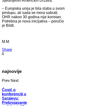
Sjedinjenih Američkih Država.
– Europska unija je bila slaba u svom
pristupu, ali sada se mora sabrati.
OHR nakon 30 godina nije koristan.
Potrebna je nova inicijativa – poručio
je Bildt.
M.M.
Share
0
najnovije
Prev
Next
Ćosić o
konferenciji u
Sarajevu:
Prebrojavanje