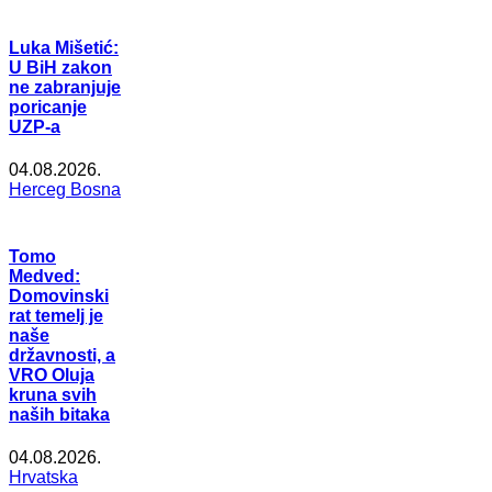
Luka Mišetić:
U BiH zakon
ne zabranjuje
poricanje
UZP-a
04.08.2026.
Herceg Bosna
Tomo
Medved:
Domovinski
rat temelj je
naše
državnosti, a
VRO Oluja
kruna svih
naših bitaka
04.08.2026.
Hrvatska