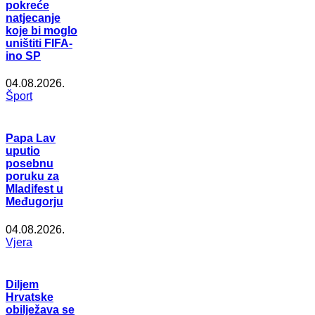
pokreće
natjecanje
koje bi moglo
uništiti FIFA-
ino SP
04.08.2026.
Šport
Papa Lav
uputio
posebnu
poruku za
Mladifest u
Međugorju
04.08.2026.
Vjera
Diljem
Hrvatske
obilježava se