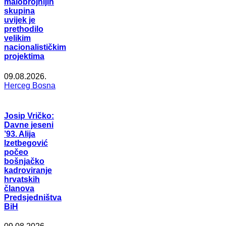
malobrojnijih
skupina
uvijek je
prethodilo
velikim
nacionalističkim
projektima
09.08.2026.
Herceg Bosna
Josip Vričko:
Davne jeseni
’93. Alija
Izetbegović
počeo
bošnjačko
kadroviranje
hrvatskih
članova
Predsjedništva
BiH