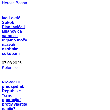
Herceg Bosna
Ivo Lovrić:
Sukob
Plenkovića i
Milanovića
samo se
uvjetno može
nazvati
osobnim
sukobom
07.08.2026.
Kolumne
Provodi li
predsjednik
Republike
“crnu
operaciju”
protiv vlastite
nacije?