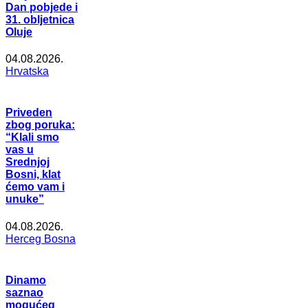
Dan pobjede i
31. obljetnica
Oluje
04.08.2026.
Hrvatska
Priveden
zbog poruka:
“Klali smo
vas u
Srednjoj
Bosni, klat
ćemo vam i
unuke”
04.08.2026.
Herceg Bosna
Dinamo
saznao
mogućeg