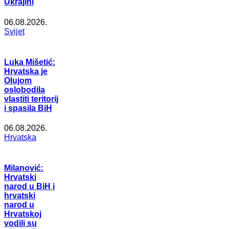
Ukrajini
06.08.2026.
Svijet
Luka Mišetić:
Hrvatska je
Olujom
oslobodila
vlastiti teritorij
i spasila BiH
06.08.2026.
Hrvatska
Milanović:
Hrvatski
narod u BiH i
hrvatski
narod u
Hrvatskoj
vodili su