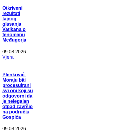
Otkriveni
rezultati
tajnog
glasanja
Vatikana o
fenomenu
Međugorja
09.08.2026.
Vjera
Plenković:
Moraju biti
procesuirani
svi oni koji su
odgovorni da
je nelegalan
otpad završio
na području
Gospića
09.08.2026.