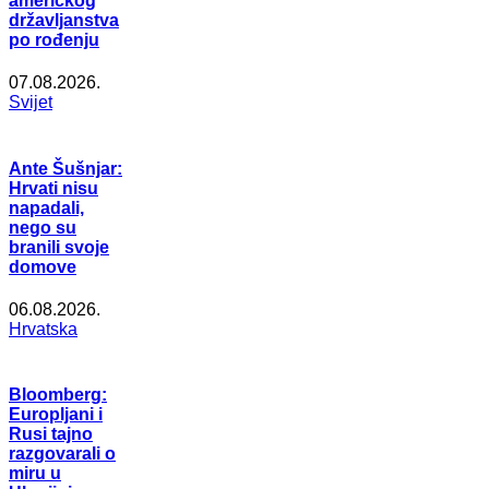
američkog
državljanstva
po rođenju
07.08.2026.
Svijet
Ante Šušnjar:
Hrvati nisu
napadali,
nego su
branili svoje
domove
06.08.2026.
Hrvatska
Bloomberg:
Europljani i
Rusi tajno
razgovarali o
miru u