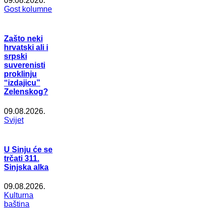
09.08.2026.
Gost kolumne
Zašto neki
hrvatski ali i
srpski
suverenisti
proklinju
“izdajicu”
Zelenskog?
09.08.2026.
Svijet
U Sinju će se
trčati 311.
Sinjska alka
09.08.2026.
Kulturna
baština