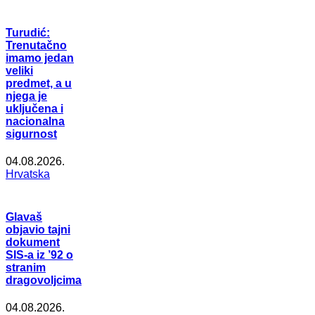
Turudić:
Trenutačno
imamo jedan
veliki
predmet, a u
njega je
uključena i
nacionalna
sigurnost
04.08.2026.
Hrvatska
Glavaš
objavio tajni
dokument
SIS-a iz ’92 o
stranim
dragovoljcima
04.08.2026.