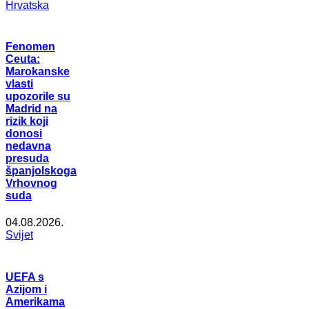
Hrvatska
Fenomen
Ceuta:
Marokanske
vlasti
upozorile su
Madrid na
rizik koji
donosi
nedavna
presuda
španjolskoga
Vrhovnog
suda
04.08.2026.
Svijet
UEFA s
Azijom i
Amerikama