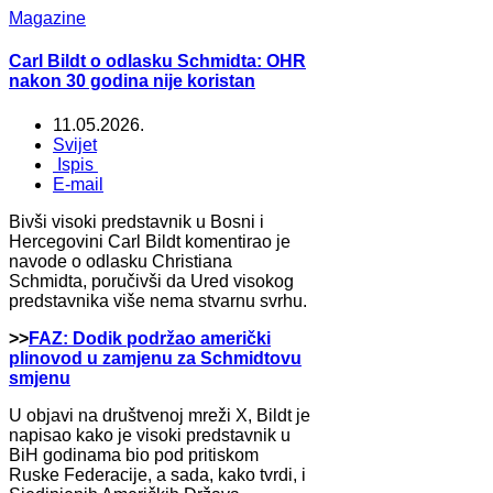
Magazine
Carl Bildt o odlasku Schmidta: OHR
nakon 30 godina nije koristan
11.05.2026.
Svijet
Ispis
E-mail
Bivši visoki predstavnik u Bosni i
Hercegovini Carl Bildt komentirao je
navode o odlasku Christiana
Schmidta, poručivši da Ured visokog
predstavnika više nema stvarnu svrhu.
>>
FAZ: Dodik podržao američki
plinovod u zamjenu za Schmidtovu
smjenu
U objavi na društvenoj mreži X, Bildt je
napisao kako je visoki predstavnik u
BiH godinama bio pod pritiskom
Ruske Federacije, a sada, kako tvrdi, i