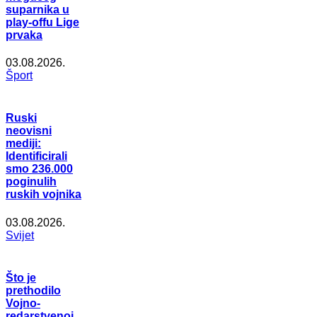
suparnika u
play-offu Lige
prvaka
03.08.2026.
Šport
Ruski
neovisni
mediji:
Identificirali
smo 236.000
poginulih
ruskih vojnika
03.08.2026.
Svijet
Što je
prethodilo
Vojno-
redarstvenoj