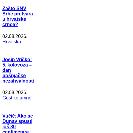
Zašto SNV
Srbe pretvara
u hrvatske
crnce?
02.08.2026.
Hrvatska
Josip Vričko:
5. kolovoza –
dan
bošnjačke
nezahvalnosti
02.08.2026.
Gost kolumne
Vučić: Ako se
Dunav spusti
još 30
centimetara,