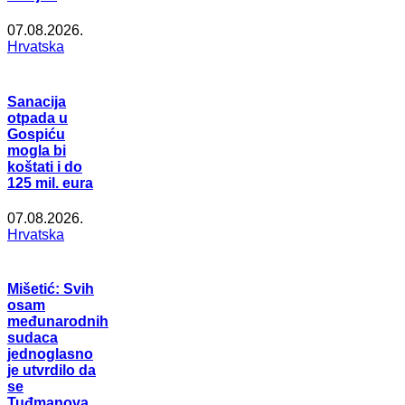
07.08.2026.
Hrvatska
Sanacija
otpada u
Gospiću
mogla bi
koštati i do
125 mil. eura
07.08.2026.
Hrvatska
Mišetić: Svih
osam
međunarodnih
sudaca
jednoglasno
je utvrdilo da
se
Tuđmanova