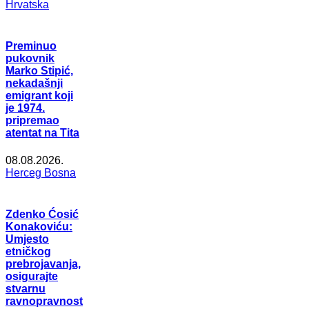
Hrvatska
Preminuo
pukovnik
Marko Stipić,
nekadašnji
emigrant koji
je 1974.
pripremao
atentat na Tita
08.08.2026.
Herceg Bosna
Zdenko Ćosić
Konakoviću:
Umjesto
etničkog
prebrojavanja,
osigurajte
stvarnu
ravnopravnost