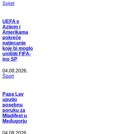
Svijet
UEFA s
Azijom i
Amerikama
pokreće
natjecanje
koje bi moglo
uništiti FIFA-
ino SP
04.08.2026.
Šport
Papa Lav
uputio
posebnu
poruku za
Mladifest u
Međugorju
04.08.2026.