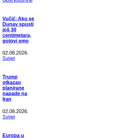
Gost kolumne
Vučić: Ako se
Dunav spusti
još 30
centimetara,
gotovi smo
02.08.2026.
Svijet
Trump
otkazao
planirane
napade na
Iran
02.08.2026.
Svijet
Europa u