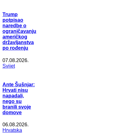
Trump
potpisao
naredbe o
ograničavanju
američkog
državljanstva
po rođenju
07.08.2026.
Svijet
Ante Šušnjar:
Hrvati nisu
napadali,
nego su
branili svoje
domove
06.08.2026.
Hrvatska