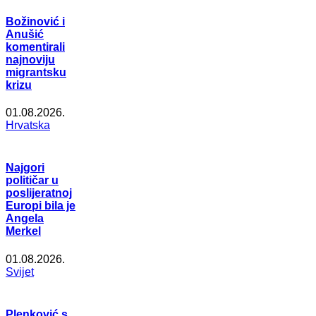
Božinović i
Anušić
komentirali
najnoviju
migrantsku
krizu
01.08.2026.
Hrvatska
Najgori
političar u
poslijeratnoj
Europi bila je
Angela
Merkel
01.08.2026.
Svijet
Plenković s