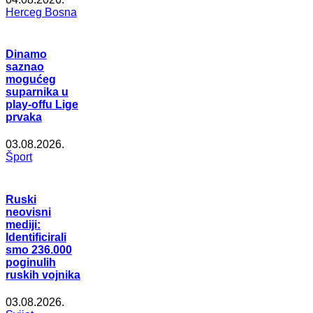
Herceg Bosna
Dinamo
saznao
mogućeg
suparnika u
play-offu Lige
prvaka
03.08.2026.
Šport
Ruski
neovisni
mediji:
Identificirali
smo 236.000
poginulih
ruskih vojnika
03.08.2026.