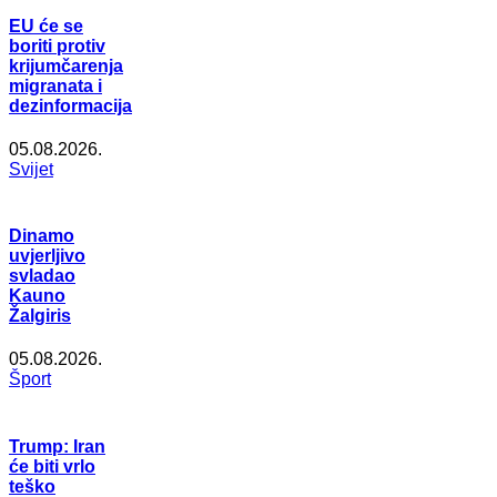
EU će se
boriti protiv
krijumčarenja
migranata i
dezinformacija
05.08.2026.
Svijet
Dinamo
uvjerljivo
svladao
Kauno
Žalgiris
05.08.2026.
Šport
Trump: Iran
će biti vrlo
teško