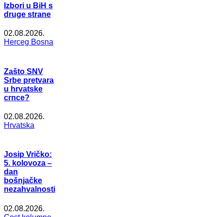
Izbori u BiH s
druge strane
02.08.2026.
Herceg Bosna
Zašto SNV
Srbe pretvara
u hrvatske
crnce?
02.08.2026.
Hrvatska
Josip Vričko:
5. kolovoza –
dan
bošnjačke
nezahvalnosti
02.08.2026.