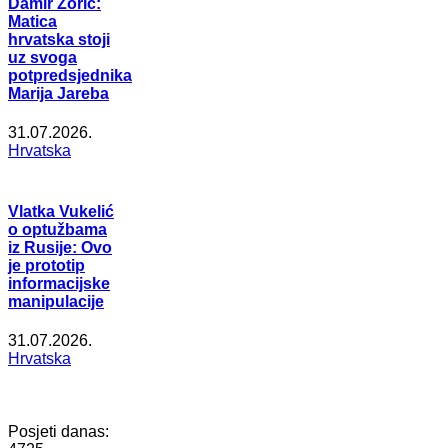
Damir Zorić:
Matica
hrvatska stoji
uz svoga
potpredsjednika
Marija Jareba
31.07.2026.
Hrvatska
Vlatka Vukelić
o optužbama
iz Rusije: Ovo
je prototip
informacijske
manipulacije
31.07.2026.
Hrvatska
Posjeti danas: