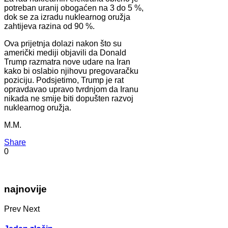
potreban uranij obogaćen na 3 do 5 %,
dok se za izradu nuklearnog oružja
zahtijeva razina od 90 %.
Ova prijetnja dolazi nakon što su
američki mediji objavili da Donald
Trump razmatra nove udare na Iran
kako bi oslabio njihovu pregovaračku
poziciju. Podsjetimo, Trump je rat
opravdavao upravo tvrdnjom da Iranu
nikada ne smije biti dopušten razvoj
nuklearnog oružja.
M.M.
Share
0
najnovije
Prev
Next