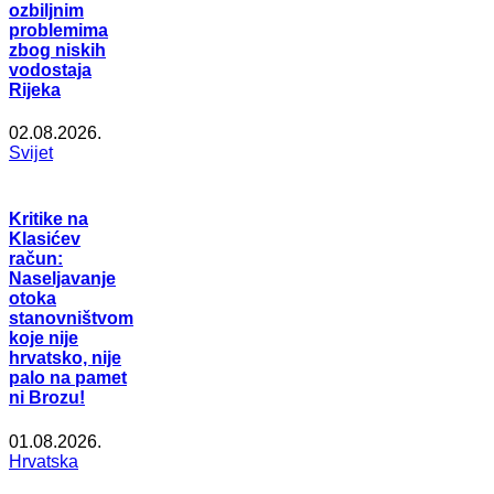
ozbiljnim
problemima
zbog niskih
vodostaja
Rijeka
02.08.2026.
Svijet
Kritike na
Klasićev
račun:
Naseljavanje
otoka
stanovništvom
koje nije
hrvatsko, nije
palo na pamet
ni Brozu!
01.08.2026.
Hrvatska