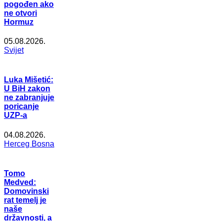
pogođen ako
ne otvori
Hormuz
05.08.2026.
Svijet
Luka Mišetić:
U BiH zakon
ne zabranjuje
poricanje
UZP-a
04.08.2026.
Herceg Bosna
Tomo
Medved:
Domovinski
rat temelj je
naše
državnosti, a