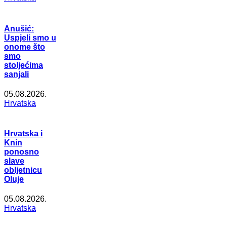
Anušić:
Uspjeli smo u
onome što
smo
stoljećima
sanjali
05.08.2026.
Hrvatska
Hrvatska i
Knin
ponosno
slave
obljetnicu
Oluje
05.08.2026.
Hrvatska