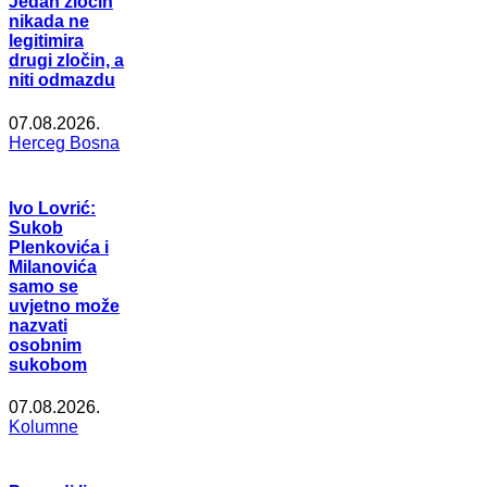
Jedan zločin
nikada ne
legitimira
drugi zločin, a
niti odmazdu
07.08.2026.
Herceg Bosna
Ivo Lovrić:
Sukob
Plenkovića i
Milanovića
samo se
uvjetno može
nazvati
osobnim
sukobom
07.08.2026.
Kolumne