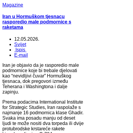
Magazine
Iran u Hormuškom tjesnacu
rasporedio male podmornice s
raketama
12.05.2026.
Svijet
Ispis
E-mail
Iran je objavio da je rasporedio male
podmornice koje bi trebale djelovati
kao “nevidljivi čuvar” Hormuškog
tjesnaca, dok pregovori između
Teherana i Washingtona i dalje
zapinju.
Prema podacima International Institute
for Strategic Studies, Iran raspolaže s
najmanje 16 podmornica klase Ghadir.
Svaka ima posadu manju od deset
ljudi te može nositi dva torpeda ili dvije
protubrodske krstareće rakete