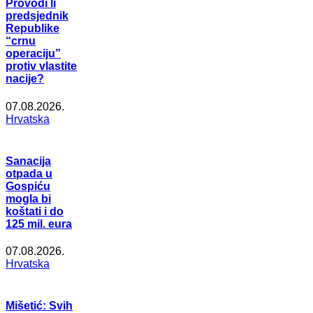
Provodi li
predsjednik
Republike
“crnu
operaciju”
protiv vlastite
nacije?
07.08.2026.
Hrvatska
Sanacija
otpada u
Gospiću
mogla bi
koštati i do
125 mil. eura
07.08.2026.
Hrvatska
Mišetić: Svih