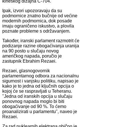
kineskog dizajna C-704.
Ipak, izvori upozoravaju da su
podmornice znatno bučnije od većine
modernih podmornica, dok posade
imaju ograničeno iskustvo, a plovila
poznate probleme s održavanjem.
Također, iranski parlament razmotrit će
podizanje razine obogaćivanja uranija
na 90 posto u slučaju novog
američkog napada, poručio je
zastupnik Ebrahim Rezaei.
Rezaei, glasnogovornik
parlamentarnog odbora za nacionalnu
sigurnost i vanjsku politiku, napisao je
kako je to jedna od ključnih opcija o
kojoj će se raspravljati u Teheranu.
"Jedna od iranskih opcija u slučaju
ponovnog napada moglo bi biti
obogaćivanje od 90 %. To ćemo
proanalizirati u parlamentu", naveo je
Rezaei.
Za rad nuklearnih elektrana obično je