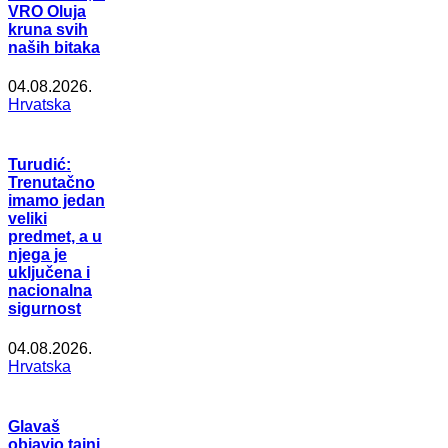
VRO Oluja
kruna svih
naših bitaka
04.08.2026.
Hrvatska
Turudić:
Trenutačno
imamo jedan
veliki
predmet, a u
njega je
uključena i
nacionalna
sigurnost
04.08.2026.
Hrvatska
Glavaš
objavio tajni