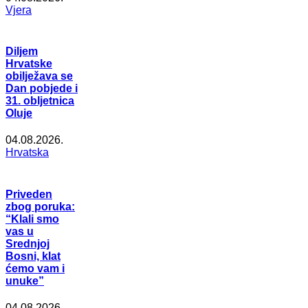
Vjera
Diljem
Hrvatske
obilježava se
Dan pobjede i
31. obljetnica
Oluje
04.08.2026.
Hrvatska
Priveden
zbog poruka:
“Klali smo
vas u
Srednjoj
Bosni, klat
ćemo vam i
unuke”
04.08.2026.