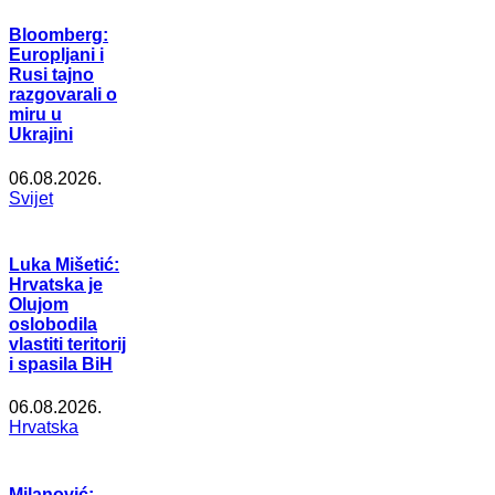
Bloomberg:
Europljani i
Rusi tajno
razgovarali o
miru u
Ukrajini
06.08.2026.
Svijet
Luka Mišetić:
Hrvatska je
Olujom
oslobodila
vlastiti teritorij
i spasila BiH
06.08.2026.
Hrvatska
Milanović: