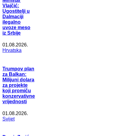
Ministar
Vlajčić:
Ugostitelji u
Dalmaciji
ilegalno
uvoze meso
iz Srbije
01.08.2026.
Hrvatska
Trumpov plan
za Balkan:
Milijuni dolara
za projekte
koji promiču
konzervativne
vrijednosti
01.08.2026.
Svijet