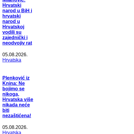
Hrvatski
narod u BiH i
hrvatski
narod u
Hrvatskoj
vodili su
zajednički i
neodvojiv rat
05.08.2026.
Hrvatska
Plenković iz
Knina: Ne
bojimo se
nikoga,
Hrvatska više
nikada neće
biti
nezaštićena!
05.08.2026.
Hrvatska