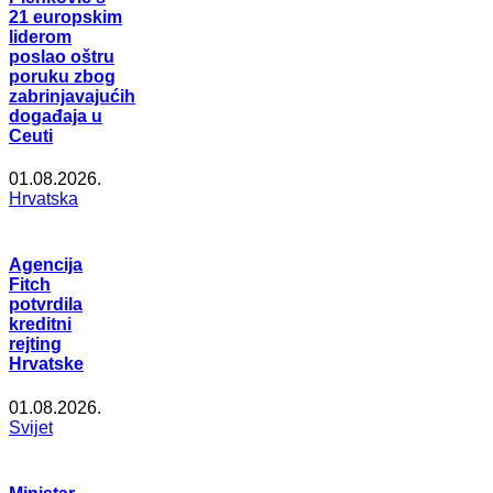
21 europskim
liderom
poslao oštru
poruku zbog
zabrinjavajućih
događaja u
Ceuti
01.08.2026.
Hrvatska
Agencija
Fitch
potvrdila
kreditni
rejting
Hrvatske
01.08.2026.
Svijet