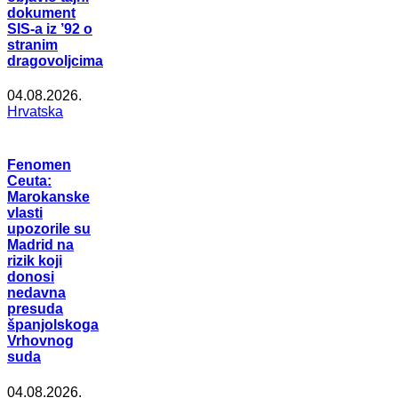
dokument
SIS-a iz ’92 o
stranim
dragovoljcima
04.08.2026.
Hrvatska
Fenomen
Ceuta:
Marokanske
vlasti
upozorile su
Madrid na
rizik koji
donosi
nedavna
presuda
španjolskoga
Vrhovnog
suda
04.08.2026.