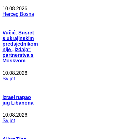
10.08.2026.
Herceg Bosna
Vučić: Susret
s ukrajinskim
predsjednikom
nije „izdaja“
partnerstva s
Moskvom
10.08.2026.
Svijet
Izrael napao
jug Libanona
10.08.2026.
Svijet