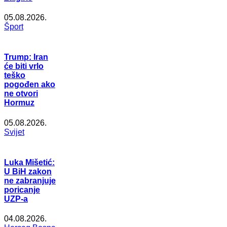
05.08.2026.
Šport
Trump: Iran
će biti vrlo
teško
pogođen ako
ne otvori
Hormuz
05.08.2026.
Svijet
Luka Mišetić:
U BiH zakon
ne zabranjuje
poricanje
UZP-a
04.08.2026.