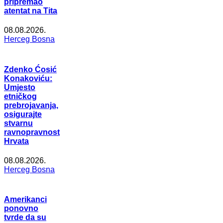
pripremao
atentat na Tita
08.08.2026.
Herceg Bosna
Zdenko Ćosić
Konakoviću:
Umjesto
etničkog
prebrojavanja,
osigurajte
stvarnu
ravnopravnost
Hrvata
08.08.2026.
Herceg Bosna
Amerikanci
ponovno
tvrde da su