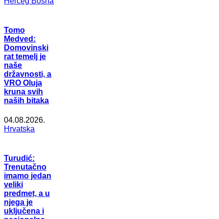
Herceg Bosna
Tomo
Medved:
Domovinski
rat temelj je
naše
državnosti, a
VRO Oluja
kruna svih
naših bitaka
04.08.2026.
Hrvatska
Turudić:
Trenutačno
imamo jedan
veliki
predmet, a u
njega je
uključena i