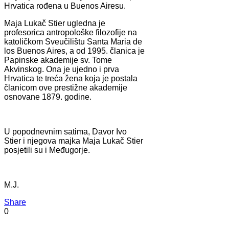
Hrvatica rođena u Buenos Airesu.
Maja Lukač Stier ugledna je
profesorica antropološke filozofije na
katoličkom Sveučilištu Santa Maria de
los Buenos Aires, a od 1995. članica je
Papinske akademije sv. Tome
Akvinskog. Ona je ujedno i prva
Hrvatica te treća žena koja je postala
članicom ove prestižne akademije
osnovane 1879. godine.
U popodnevnim satima, Davor Ivo
Stier i njegova majka Maja Lukač Stier
posjetili su i Međugorje.
M.J.
Share
0