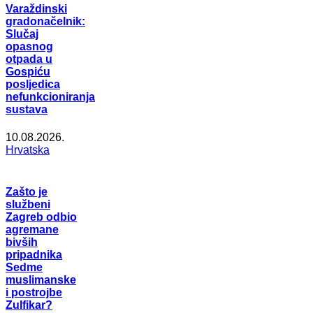
Varaždinski
gradonačelnik:
Slučaj
opasnog
otpada u
Gospiću
posljedica
nefunkcioniranja
sustava
10.08.2026.
Hrvatska
Zašto je
službeni
Zagreb odbio
agremane
bivših
pripadnika
Sedme
muslimanske
i postrojbe
Zulfikar?