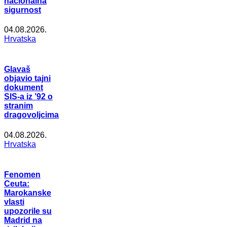
nacionalna
sigurnost
04.08.2026.
Hrvatska
Glavaš
objavio tajni
dokument
SIS-a iz ’92 o
stranim
dragovoljcima
04.08.2026.
Hrvatska
Fenomen
Ceuta:
Marokanske
vlasti
upozorile su
Madrid na