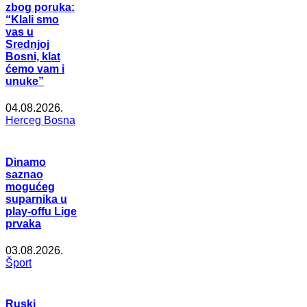
zbog poruka:
“Klali smo
vas u
Srednjoj
Bosni, klat
ćemo vam i
unuke”
04.08.2026.
Herceg Bosna
Dinamo
saznao
mogućeg
suparnika u
play-offu Lige
prvaka
03.08.2026.
Šport
Ruski