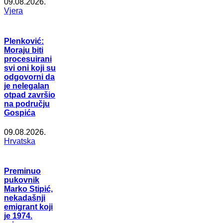
09.08.2026.
Vjera
Plenković:
Moraju biti
procesuirani
svi oni koji su
odgovorni da
je nelegalan
otpad završio
na području
Gospića
09.08.2026.
Hrvatska
Preminuo
pukovnik
Marko Stipić,
nekadašnji
emigrant koji
je 1974.