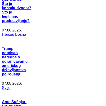
Što je
konstitutivnost?
Što je
legitimno
predstavljanje?
07.08.2026.
Herceg Bosna
Trump
potpisao
naredbe o
ograničavanju
američkog
državljanstva
po rođenju
07.08.2026.
Svijet
Ante Šušnjar: