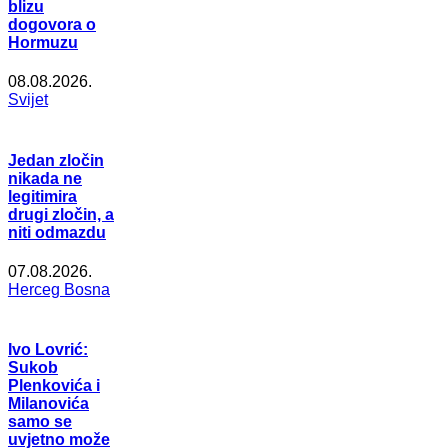
blizu
dogovora o
Hormuzu
08.08.2026.
Svijet
Jedan zločin
nikada ne
legitimira
drugi zločin, a
niti odmazdu
07.08.2026.
Herceg Bosna
Ivo Lovrić:
Sukob
Plenkovića i
Milanovića
samo se
uvjetno može