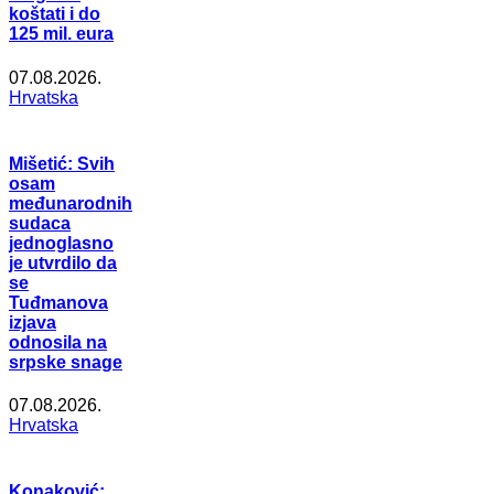
koštati i do
125 mil. eura
07.08.2026.
Hrvatska
Mišetić: Svih
osam
međunarodnih
sudaca
jednoglasno
je utvrdilo da
se
Tuđmanova
izjava
odnosila na
srpske snage
07.08.2026.
Hrvatska
Konaković: