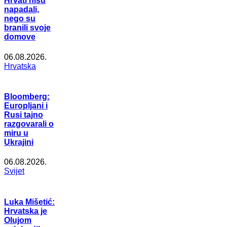
Hrvati nisu
napadali,
nego su
branili svoje
domove
06.08.2026.
Hrvatska
Bloomberg:
Europljani i
Rusi tajno
razgovarali o
miru u
Ukrajini
06.08.2026.
Svijet
Luka Mišetić:
Hrvatska je
Olujom