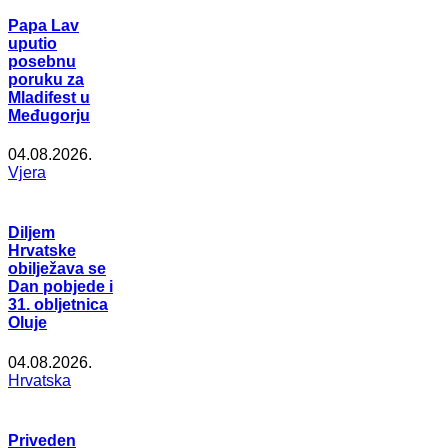
Papa Lav
uputio
posebnu
poruku za
Mladifest u
Međugorju
04.08.2026.
Vjera
Diljem
Hrvatske
obilježava se
Dan pobjede i
31. obljetnica
Oluje
04.08.2026.
Hrvatska
Priveden