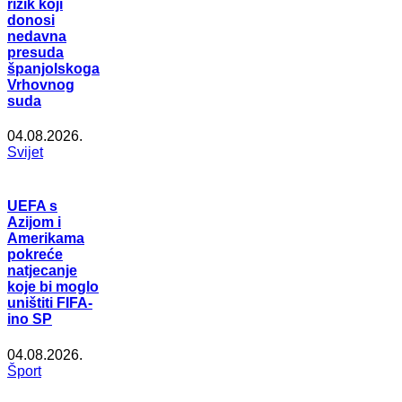
rizik koji
donosi
nedavna
presuda
španjolskoga
Vrhovnog
suda
04.08.2026.
Svijet
UEFA s
Azijom i
Amerikama
pokreće
natjecanje
koje bi moglo
uništiti FIFA-
ino SP
04.08.2026.
Šport