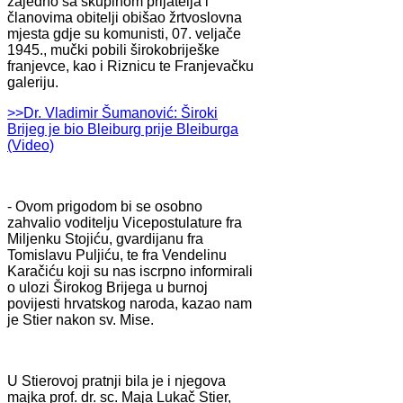
zajedno sa skupinom prijatelja i
članovima obitelji obišao žrtvoslovna
mjesta gdje su komunisti, 07. veljače
1945., mučki pobili širokobriješke
franjevce, kao i Riznicu te Franjevačku
galeriju.
>>Dr. Vladimir Šumanović: Široki
Brijeg je bio Bleiburg prije Bleiburga
(Video)
- Ovom prigodom bi se osobno
zahvalio voditelju Vicepostulature fra
Miljenku Stojiću, gvardijanu fra
Tomislavu Puljiću, te fra Vendelinu
Karačiću koji su nas iscrpno informirali
o ulozi Širokog Brijega u burnoj
povijesti hrvatskog naroda, kazao nam
je Stier nakon sv. Mise.
U Stierovoj pratnji bila je i njegova
majka prof. dr. sc. Maja Lukač Stier,