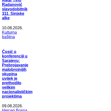
Alkar Tino
Radanović
slavodobitnik
311. Sinjske
alke
10.08.2026.
Kulturna
baština
Ćosić o
konferenciji u
Sarajevu:
Prebrojavanje
malobrojnijih
skupina
uvijek je
prethodilo
velikim
nacionalističkim
projektima
09.08.2026.
Herceg Bosna