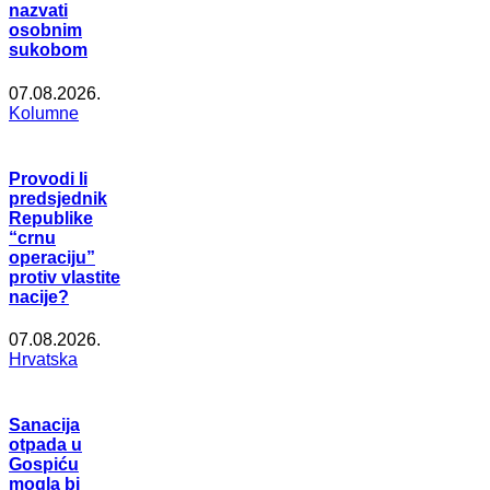
nazvati
osobnim
sukobom
07.08.2026.
Kolumne
Provodi li
predsjednik
Republike
“crnu
operaciju”
protiv vlastite
nacije?
07.08.2026.
Hrvatska
Sanacija
otpada u
Gospiću
mogla bi