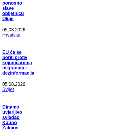
ponosno
slave
obljetnicu
Oluje
05.08.2026.
Hrvatska
EU će se
boriti protiv
krijumčarenja
migranata i
dezinformacija
05.08.2026.
Svijet
Dinamo
uvjerljivo
svladao
Kauno
Žalgiris