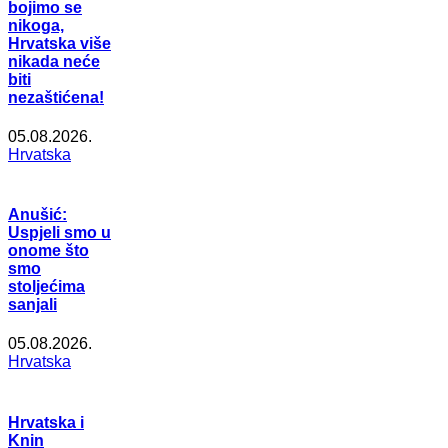
bojimo se
nikoga,
Hrvatska više
nikada neće
biti
nezaštićena!
05.08.2026.
Hrvatska
Anušić:
Uspjeli smo u
onome što
smo
stoljećima
sanjali
05.08.2026.
Hrvatska
Hrvatska i
Knin