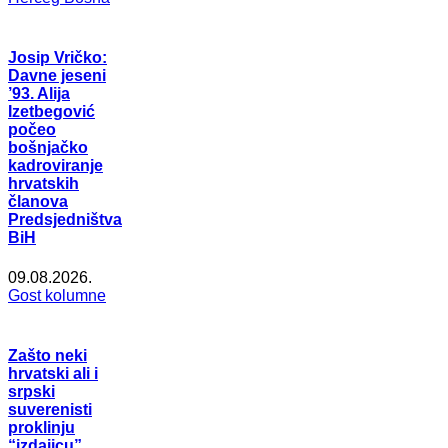
Josip Vričko:
Davne jeseni
’93. Alija
Izetbegović
počeo
bošnjačko
kadroviranje
hrvatskih
članova
Predsjedništva
BiH
09.08.2026.
Gost kolumne
Zašto neki
hrvatski ali i
srpski
suverenisti
proklinju
“izdajicu”