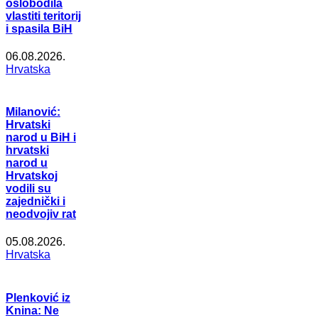
oslobodila
vlastiti teritorij
i spasila BiH
06.08.2026.
Hrvatska
Milanović:
Hrvatski
narod u BiH i
hrvatski
narod u
Hrvatskoj
vodili su
zajednički i
neodvojiv rat
05.08.2026.
Hrvatska
Plenković iz
Knina: Ne