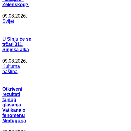
Zelenskog?
09.08.2026.
Svijet
U Sinju će se
trčati 311.
Sinjska alka
09.08.2026.
Kulturna
baština
Otkriveni
rezultati
tajnog
glasanja
Vatikana o
fenomenu
Međugorja