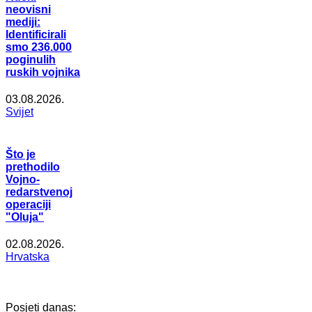
neovisni
mediji:
Identificirali
smo 236.000
poginulih
ruskih vojnika
03.08.2026.
Svijet
Što je
prethodilo
Vojno-
redarstvenoj
operaciji
"Oluja"
02.08.2026.
Hrvatska
Posjeti danas: