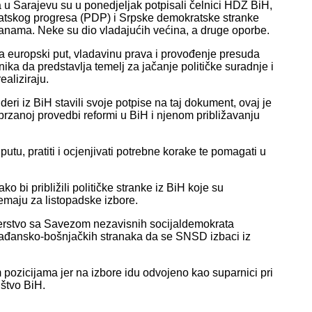
na u Sarajevu su u ponedjeljak potpisali čelnici HDZ BiH,
atskog progresa (PDP) i Srpske demokratske stranke
tranama. Neke su dio vladajućih većina, a druge oporbe.
a europski put, vladavinu prava i provođenje presuda
a da predstavlja temelj za jačanje političke suradnje i
ealiziraju.
eri iz BiH stavili svoje potpise na taj dokument, ovaj je
ubrzanoj provedbi reformi u BiH i njenom približavanju
utu, pratiti i ocjenjivati potrebne korake te pomagati u
 bi približili političke stranke iz BiH koje su
emaju za listopadske izbore.
tnerstvo sa Savezom nezavisnih socijaldemokrata
građansko-bošnjačkih stranaka da se SNSD izbaci iz
pozicijama jer na izbore idu odvojeno kao suparnici pri
štvo BiH.