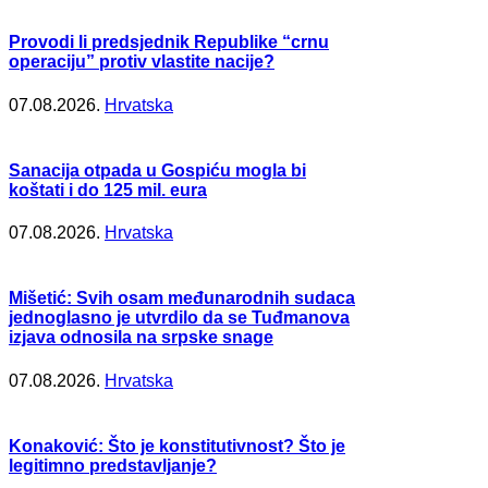
Provodi li predsjednik Republike “crnu
operaciju” protiv vlastite nacije?
07.08.2026.
Hrvatska
Sanacija otpada u Gospiću mogla bi
koštati i do 125 mil. eura
07.08.2026.
Hrvatska
Mišetić: Svih osam međunarodnih sudaca
jednoglasno je utvrdilo da se Tuđmanova
izjava odnosila na srpske snage
07.08.2026.
Hrvatska
Konaković: Što je konstitutivnost? Što je
legitimno predstavljanje?