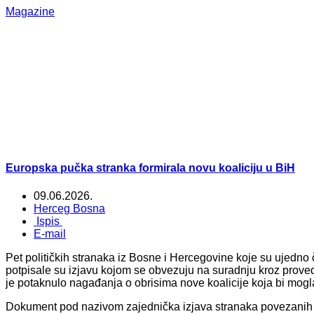
Magazine
Europska pučka stranka formirala novu koaliciju u BiH
09.06.2026.
Herceg Bosna
Ispis
E-mail
Pet političkih stranaka iz Bosne i Hercegovine koje su ujedno 
potpisale su izjavu kojom se obvezuju na suradnju kroz provedbu
je potaknulo nagađanja o obrisima nove koalicije koja bi mogla
Dokument pod nazivom zajednička izjava stranaka povezanih 