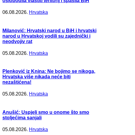
oslobodila vlastiti teritorij i spasila BiH
06.08.2026.
Hrvatska
Milanović: Hrvatski narod u BiH i hrvatski
narod u Hrvatskoj vodili su zajednički i
neodvojiv rat
05.08.2026.
Hrvatska
Plenković iz Knina: Ne bojimo se nikoga,
Hrvatska više nikada neće biti
nezaštićena!
05.08.2026.
Hrvatska
Anušić: Uspjeli smo u onome što smo
stoljećima sanjali
05.08.2026.
Hrvatska