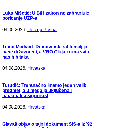
Luka Mišetić: U BiH zakon ne zabranjuje
poricanje UZP-a
04.08.2026.
Herceg Bosna
Tomo Medved: Domovinski rat temelj je
naše državnosti, a VRO Oluja kruna svih
naših bitaka
04.08.2026.
Hrvatska
Turudić: Trenutačno imamo jedan veliki
predmet, a u njega je uključena i
nacionalna sigurnost
04.08.2026.
Hrvatska
Glavaš objavio tajni dokument SIS-a iz ’92