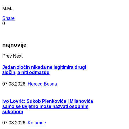
M.M.
Share
0
najnovije
Prev
Next
Jedan zločin nikada ne legitimira drugi
zločin, a niti odmazdu
07.08.2026.
Herceg Bosna
Ivo Lovrić: Sukob Plenkovića i Milanovića
samo se uvjetno može nazvati osobnim
sukobom
07.08.2026.
Kolumne