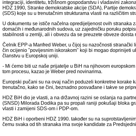
integraciji, identitetu, tržišnom gospodarstvu i vladavini zako
HDZ 1990, Stranke demokratske akcije (SDA), Partije demokr
(SDS) koje su u trenutačnim strukturama vlasti na različitim s
U dokumentu se ističe načelna opredijeljenost ovih stranaka z
domaćih i međunarodnih sudova, uz zajedničku poruku potpisnik
stabilnosti u zemlji, ali i obvezu da se preuzete obveze doista r
Čelnik EPP-a Manfred Weber, u čijoj su nazočnosti stranački lid
čin ocijenio "povijesnim iskorakom" koji bi mogao doprinijeti 
članstvu u Europskoj uniji.
- Mi ćemo biti uz naše prijatelje u BiH na njihovom europskom p
tom procesu, kazao je Weber pred novinarima.
Europski pučani su na ovaj način poduzeli konkretne korake kako
trenutačno, kako se čini, beznadno posvađane i takve se pripr
HDZ BiH dio je vlasti, a na državnoj razini se oslanja na par
(SNSD) Milorada Dodika pa su propali raniji pokušaji bloka 
vlasti i zamijeni SDS-om i PDP-om.
HDZ BiH i oporbeni HDZ 1990. također su na suprotstavljenim 
čemu svaka od tih stranaka ima svoje kandidate za Predsjedni