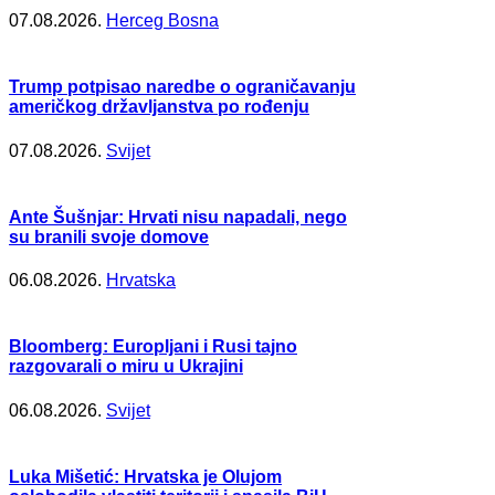
07.08.2026.
Herceg Bosna
Trump potpisao naredbe o ograničavanju
američkog državljanstva po rođenju
07.08.2026.
Svijet
Ante Šušnjar: Hrvati nisu napadali, nego
su branili svoje domove
06.08.2026.
Hrvatska
Bloomberg: Europljani i Rusi tajno
razgovarali o miru u Ukrajini
06.08.2026.
Svijet
Luka Mišetić: Hrvatska je Olujom