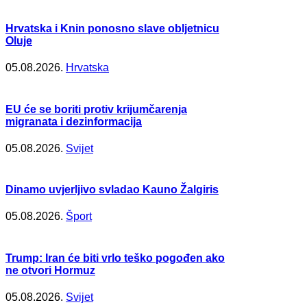
Hrvatska i Knin ponosno slave obljetnicu
Oluje
05.08.2026.
Hrvatska
EU će se boriti protiv krijumčarenja
migranata i dezinformacija
05.08.2026.
Svijet
Dinamo uvjerljivo svladao Kauno Žalgiris
05.08.2026.
Šport
Trump: Iran će biti vrlo teško pogođen ako
ne otvori Hormuz
05.08.2026.
Svijet