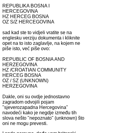
REPUBLIKA BOSNA I
HERCEGOVINA
HZ HERCEG BOSNA
OZ S/Z HERCEGOVINA
sad kad ste to vidjeli vratite se na
englesku verziju dokumenta i kliknite
opet na to isto zaglavlje, na kojem ne
piše isto, već piše ovo:
REPUBLIC OF BOSNIA AND
HERZEGOVINA
HZ /CROATIAN COMMUNITY
HERCEG BOSNA
OZ / SZ (UNKNOWN)
HERZEGOVINA
Dakle, oni su ovdje jednostavno
zagradom odvojili pojam
"sjeverozapadna Hercegovina"
navodeći kako je negdje između tih
slova nešto "nepoznato" (unknown) što
oni ne mogu prevesti.