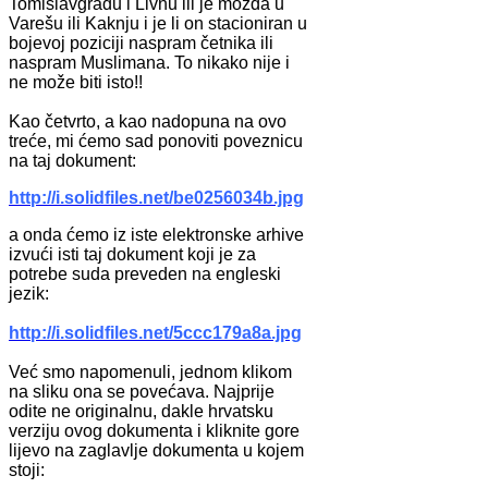
Tomislavgradu i Livnu ili je možda u
Varešu ili Kaknju i je li on stacioniran u
bojevoj poziciji naspram četnika ili
naspram Muslimana. To nikako nije i
ne može biti isto!!
Kao četvrto, a kao nadopuna na ovo
treće, mi ćemo sad ponoviti poveznicu
na taj dokument:
http://i.solidfiles.net/be0256034b.jpg
a onda ćemo iz iste elektronske arhive
izvući isti taj dokument koji je za
potrebe suda preveden na engleski
jezik:
http://i.solidfiles.net/5ccc179a8a.jpg
Već smo napomenuli, jednom klikom
na sliku ona se povećava. Najprije
odite ne originalnu, dakle hrvatsku
verziju ovog dokumenta i kliknite gore
lijevo na zaglavlje dokumenta u kojem
stoji: