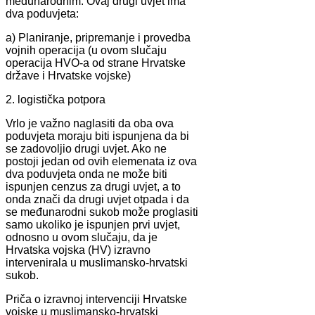
međunarodnim. Ovaj drugi uvjet ima
dva poduvjeta:
a) Planiranje, pripremanje i provedba
vojnih operacija (u ovom slučaju
operacija HVO-a od strane Hrvatske
države i Hrvatske vojske)
2. logistička potpora
Vrlo je važno naglasiti da oba ova
poduvjeta moraju biti ispunjena da bi
se zadovoljio drugi uvjet. Ako ne
postoji jedan od ovih elemenata iz ova
dva poduvjeta onda ne može biti
ispunjen cenzus za drugi uvjet, a to
onda znači da drugi uvjet otpada i da
se međunarodni sukob može proglasiti
samo ukoliko je ispunjen prvi uvjet,
odnosno u ovom slučaju, da je
Hrvatska vojska (HV) izravno
intervenirala u muslimansko-hrvatski
sukob.
Priča o izravnoj intervenciji Hrvatske
vojske u muslimansko-hrvatski