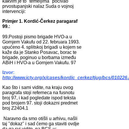
kakvim je to "temeljima" počivao
prvostupanjski nalaz Suda o vojnoj
intervenciji:
Primjer 1. Kordić-Čerkez paragaraf
99.:
99.Postoji pismo brigade HVO-a u
Gornjem Vakufu od 22. februara 1993.
upućeno 4. splitskoj brigadi u kojem se
kaže da je Stanko Posavac, borac te
brigade, poginuo u borbama između
ABiH i HVO-a u Gornjem Vakufu. 97
Izvor:
http://www.icty.org/x/cases/kordic_cerkez/tjug/bcs/010226
Kao što i sami vidite, na kraju ovog
paragrafa stoji referneca na fusnotu
broj 97, i kad pogledate ispod teksta
pod brojem 97. stoji dokazni predmet
broj Z2404.1
Naravno da smo otišli u arhivu, našli
taj "dokaz" i sad ćemo ga staviti ovdje
da ga svi vidite, na BCS-u: