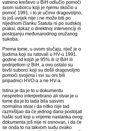
vatreno kreševo u BiH odlučio pomoći
svom suborcu koji je njemu skočio u
pomoć 1991. i to je učinio dragovoljno,
to još uvijek nije i ne može biti po
nijednom članku Statuta ni po sudskoj
praksi, dokaz o direktnoj intervenciji ili
postojanju međunarodnog oružanog
sukoba.
Prema tome, u ovom slučaju, riječ je o
ljudima koji su ratovali u HV-u 1991.
godine od kojih je 95% ili iz BiH ili
podrijetlom iz BiH, a ovo ostalo su
bivši suborci koji su došli dragovoljno
pomoći svojima i svi su oni bili
pripadnici HVO-a a ne HV-a.
Istina je da je to u dokumentu
nespretno interpretirano ali stvar je u
tome da je to tada bila sasvim
normalna stvar i da nitko nije tad
razmišljao da će jednog dana postojati
haški sud koji u vrijeme nastanka ovog
dokumenta još nije ni osnovan, i da će
se onda to na takvom sudu ovako