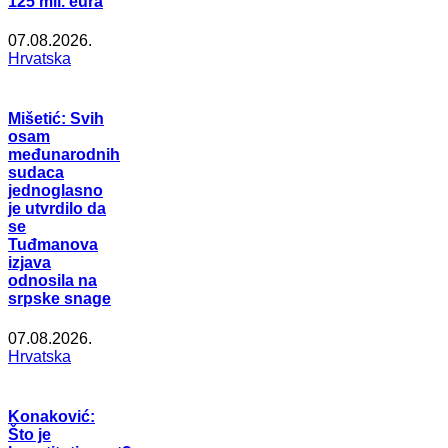
125 mil. eura
07.08.2026.
Hrvatska
Mišetić: Svih
osam
međunarodnih
sudaca
jednoglasno
je utvrdilo da
se
Tuđmanova
izjava
odnosila na
srpske snage
07.08.2026.
Hrvatska
Konaković:
Što je