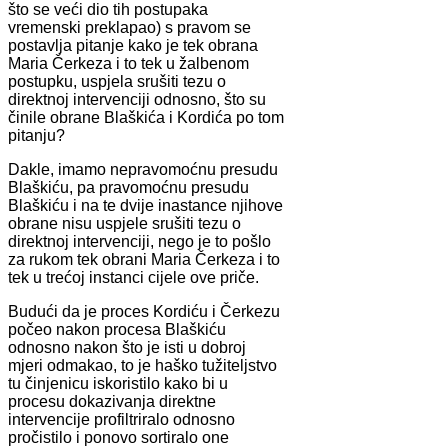
što se veći dio tih postupaka
vremenski preklapao) s pravom se
postavlja pitanje kako je tek obrana
Maria Čerkeza i to tek u žalbenom
postupku, uspjela srušiti tezu o
direktnoj intervenciji odnosno, što su
činile obrane Blaškića i Kordića po tom
pitanju?
Dakle, imamo nepravomoćnu presudu
Blaškiću, pa pravomoćnu presudu
Blaškiću i na te dvije inastance njihove
obrane nisu uspjele srušiti tezu o
direktnoj intervenciji, nego je to pošlo
za rukom tek obrani Maria Čerkeza i to
tek u trećoj instanci cijele ove priče.
Budući da je proces Kordiću i Čerkezu
počeo nakon procesa Blaškiću
odnosno nakon što je isti u dobroj
mjeri odmakao, to je haško tužiteljstvo
tu činjenicu iskoristilo kako bi u
procesu dokazivanja direktne
intervencije profiltriralo odnosno
pročistilo i ponovo sortiralo one