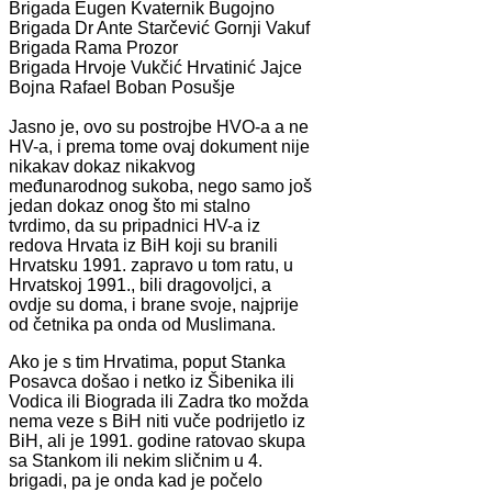
Brigada Eugen Kvaternik Bugojno
Brigada Dr Ante Starčević Gornji Vakuf
Brigada Rama Prozor
Brigada Hrvoje Vukčić Hrvatinić Jajce
Bojna Rafael Boban Posušje
Jasno je, ovo su postrojbe HVO-a a ne
HV-a, i prema tome ovaj dokument nije
nikakav dokaz nikakvog
međunarodnog sukoba, nego samo još
jedan dokaz onog što mi stalno
tvrdimo, da su pripadnici HV-a iz
redova Hrvata iz BiH koji su branili
Hrvatsku 1991. zapravo u tom ratu, u
Hrvatskoj 1991., bili dragovoljci, a
ovdje su doma, i brane svoje, najprije
od četnika pa onda od Muslimana.
Ako je s tim Hrvatima, poput Stanka
Posavca došao i netko iz Šibenika ili
Vodica ili Biograda ili Zadra tko možda
nema veze s BiH niti vuče podrijetlo iz
BiH, ali je 1991. godine ratovao skupa
sa Stankom ili nekim sličnim u 4.
brigadi, pa je onda kad je počelo