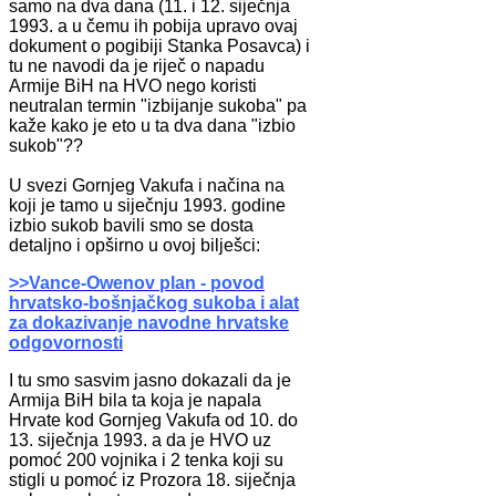
samo na dva dana (11. i 12. siječnja
1993. a u čemu ih pobija upravo ovaj
dokument o pogibiji Stanka Posavca) i
tu ne navodi da je riječ o napadu
Armije BiH na HVO nego koristi
neutralan termin "izbijanje sukoba" pa
kaže kako je eto u ta dva dana "izbio
sukob"??
U svezi Gornjeg Vakufa i načina na
koji je tamo u siječnju 1993. godine
izbio sukob bavili smo se dosta
detaljno i opširno u ovoj bilješci:
>>Vance-Owenov plan - povod
hrvatsko-bošnjačkog sukoba i alat
za dokazivanje navodne hrvatske
odgovornosti
I tu smo sasvim jasno dokazali da je
Armija BiH bila ta koja je napala
Hrvate kod Gornjeg Vakufa od 10. do
13. siječnja 1993. a da je HVO uz
pomoć 200 vojnika i 2 tenka koji su
stigli u pomoć iz Prozora 18. siječnja