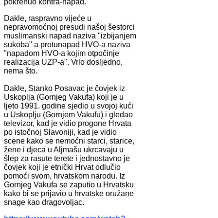
pokrenuo kontra-napad.
Dakle, raspravno vijeće u
nepravomoćnoj presudi našoj šestorci
muslimanski napad naziva "izbijanjem
sukoba" a protunapad HVO-a naziva
"napadom HVO-a kojim otpočinje
realizacija UZP-a". Vrlo dosljedno,
nema što.
Dakle, Stanko Posavac je čovjek iz
Uskoplja (Gornjeg Vakufa) koji je u
ljeto 1991. godine sjedio u svojoj kući
u Uskoplju (Gornjem Vakufu) i gledao
televizor, kad je vidio progone Hrvata
po istočnoj Slavoniji, kad je vidio
scene kako se nemoćni starci, starice,
žene i djeca u Aljmašu ukrcavaju u
šlep za rasute terete i jednostavno je
čovjek koji je etnički Hrvat odlučio
pomoći svom, hrvatskom narodu. Iz
Gornjeg Vakufa se zaputio u Hrvatsku
kako bi se prijavio u hrvatske oružane
snage kao dragovoljac.