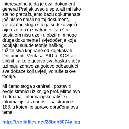
Interesantno je da je ovaj dokument
general Praljak uveo u spis, ali mi iako
stalno pretražujemo bazu dokumenata
još nismo naišli na taj dokument,
vjerovatno stoga što ga sudsko vijeće
nije uzelo u razmatranje, kao što
uostalom nisu uzeli u obzir ni mnoge
druge dokumente i svjedočenja koja
pobijaju sulude teorije haškog
tužiteljstva kopirane od kojekakvih
Documenti, Veritasa, AID-a, KOS-a i
sličnih, a koje gotovo sva haška vijeća
uzimaju zdravo za gotovo odbacujući
sve dokaze koji uvjerljivo ruše takve
teorije.
Mi ćemo stoga skenirati i postaviti
ovdje stranicu iz knjige prof. Miroslava
Tuđmana "Informacijsko ratište i
informacijska znanost", sa stranice
183. u kojem je upravo obrađena ova
tema:
http://i.solidfiles.net/28beb5074a.jpg