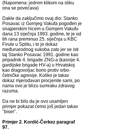
(Napomena: jednim klikom na sliku
ona se povećava)
Dakle da zaključimo ovaj dio: Stanko
Posavac iz Gornjeg Vakufa pogođen je
snajperskim hicem u Gornjem Vakufu
dana 13 siječnja 1993. godine, te je od
tih rana preminuo 25. siječnja u KBC
Firule u Splitu, i to je dokaz
međunarodnog sukoba zato jer se isti
taj Stanko Posavac 1991. godine kao
pripadnik 4. brigade ZNG-a (kasnije 4.
gardijske brigade HV-a) u Hrvatskoj
kao dragovoljac borio protiv srbo-
četničke agresije. Koliko je takav
dokaz mjerodavan procjenite sami, po
nama ovo je blizu sumraku zdravog
razuma.
Da ne bi bilo da je ovo usamljen
primjer pokazat ćemo još jedan takav
"biser".
Primjer 2. Kordić-Čerkez paragraf
97.