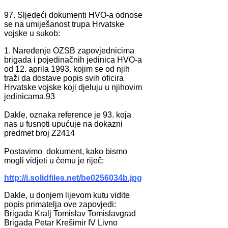
97. Sljedeći dokumenti HVO-a odnose
se na umiješanost trupa Hrvatske
vojske u sukob:
1. Naređenje OZSB zapovjednicima
brigada i pojedinačnih jedinica HVO-a
od 12. aprila 1993. kojim se od njih
traži da dostave popis svih oficira
Hrvatske vojske koji djeluju u njihovim
jedinicama.93
Dakle, oznaka reference je 93. koja
nas u fusnoti upućuje na dokazni
predmet broj Z2414
Postavimo dokument, kako bismo
mogli vidjeti u čemu je riječ:
http://i.solidfiles.net/be0256034b.jpg
Dakle, u donjem lijevom kutu vidite
popis primatelja ove zapovjedi:
Brigada Kralj Tomislav Tomislavgrad
Brigada Petar Krešimir IV Livno