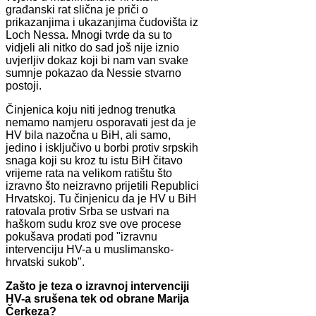
građanski rat slična je priči o
prikazanjima i ukazanjima čudovišta iz
Loch Nessa. Mnogi tvrde da su to
vidjeli ali nitko do sad još nije iznio
uvjerljiv dokaz koji bi nam van svake
sumnje pokazao da Nessie stvarno
postoji.
Činjenica koju niti jednog trenutka
nemamo namjeru osporavati jest da je
HV bila nazočna u BiH, ali samo,
jedino i isključivo u borbi protiv srpskih
snaga koji su kroz tu istu BiH čitavo
vrijeme rata na velikom ratištu što
izravno što neizravno prijetili Republici
Hrvatskoj. Tu činjenicu da je HV u BiH
ratovala protiv Srba se ustvari na
haškom sudu kroz sve ove procese
pokušava prodati pod "izravnu
intervenciju HV-a u muslimansko-
hrvatski sukob".
Zašto je teza o izravnoj intervenciji
HV-a srušena tek od obrane Marija
Čerkeza?