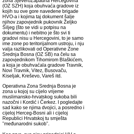
zona SjeveroZapadna Hercegovina
(OZ SZH) koja obuhvaća gradove iz
kojih su ove gore navedene brigade
HVO-a i kojima taj dokument šalje
njihov zapovjednik pukovnik Željko
Šiljeg (što se vidi u potpisu na
dokumentu) i nebitno je što svi ti
gradovi nisu u Hercegovini, to je samo
ime zone po teritorijalnom ustroju, i nju
valja razlikovati od Operativne Zone
Srednja Bosna (OZ SB) na čelu sa
zapovjednikom Tihomirom Blaškićem,
a koja je obuhvaćala gradove Travnik,
Novi Travnik, Vitez, Busovaču,
Kiseljak, Kreševo, Vareš itd.
Operativna Zona Srednja Bosna je
zona u kojoj su cijelo vrijeme
muslimansko-hrvatskog sukoba bili
nazočni i Kordić i Čerkez. I pogledajte
sad kako se njima dvojici, a posredno i
cijeloj Herceg-Bosni ali i cijeloj
Republici Hrvatskoj tu smješta
"međunarodni sukob".