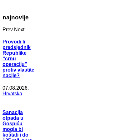
najnovije
Prev
Next
Provodi li
predsjednik
Republike
“crnu
operaciju”
protiv vlastite
nacije?
07.08.2026.
Hrvatska
Sanacija
otpada u
Gospiću
mogla bi
koštati i do