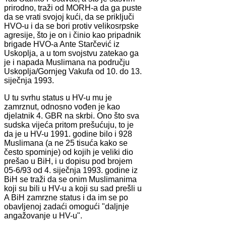
prirodno, traži od MORH-a da ga puste
da se vrati svojoj kući, da se priključi
HVO-u i da se bori protiv velikosrpske
agresije, što je on i činio kao pripadnik
brigade HVO-a Ante Starčević iz
Uskoplja, a u tom svojstvu zatekao ga
je i napada Muslimana na području
Uskoplja/Gornjeg Vakufa od 10. do 13.
siječnja 1993.
U tu svrhu status u HV-u mu je
zamrznut, odnosno vođen je kao
djelatnik 4. GBR na skrbi. Ono što sva
sudska vijeća pritom prešućuju, to je
da je u HV-u 1991. godine bilo i 928
Muslimana (a ne 25 tisuća kako se
često spominje) od kojih je veliki dio
prešao u BiH, i u dopisu pod brojem
05-6/93 od 4. siječnja 1993. godine iz
BiH se traži da se onim Muslimanima
koji su bili u HV-u a koji su sad prešli u
A BiH zamrzne status i da im se po
obavljenoj zadaći omogući "daljnje
angažovanje u HV-u".