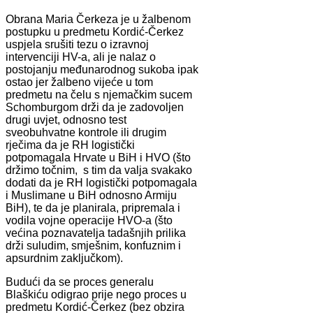
Obrana Maria Čerkeza je u žalbenom
postupku u predmetu Kordić-Čerkez
uspjela srušiti tezu o izravnoj
intervenciji HV-a, ali je nalaz o
postojanju međunarodnog sukoba ipak
ostao jer žalbeno vijeće u tom
predmetu na čelu s njemačkim sucem
Schomburgom drži da je zadovoljen
drugi uvjet, odnosno test
sveobuhvatne kontrole ili drugim
rječima da je RH logistički
potpomagala Hrvate u BiH i HVO (što
držimo točnim, s tim da valja svakako
dodati da je RH logistički potpomagala
i Muslimane u BiH odnosno Armiju
BiH), te da je planirala, pripremala i
vodila vojne operacije HVO-a (što
većina poznavatelja tadašnjih prilika
drži suludim, smješnim, konfuznim i
apsurdnim zaključkom).
Budući da se proces generalu
Blaškiću odigrao prije nego proces u
predmetu Kordić-Čerkez (bez obzira