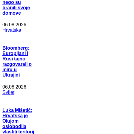
nego su
branili svoje
domove
06.08.2026.
Hrvatska
Bloomberg:
Europljani i
Rusi tajno
razgovarali o
miru u
Ukrajini
06.08.2026.
Svijet
Luka Mišetić:
Hrvatska je
Olujom
oslobodila
vlastiti teritorij