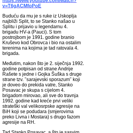
https://www.youtube.com/watch?
v=T6gACMfoPoE
Buduću da mu je s ruke iz Uskoplja
najbliži Split, to se Stanko našao u
Splitu i prijavio u legendarnu 4.
brigadu HV-a (Pauci). S tom
postrojbom je 1991. godine branio
Kruševo kod Obrovca i bio na ostalim
terenima na kojima je tad ratovala 4.
brigada.
Međutim, nakon što je 2. siječnja 1992.
godine potpisan od strane Andrije
Rašete s jedne i Gojka Šuška s druge
strane tzv. "sarajevski sporazum" koji
je doveo do prekida vatre, Stanko
Posavac je skupa s cijelom 4.
brigadom mirovao, ali sve do travnja
1992. godine kad kreće prvi veliki
strateški val velikosrpske agresije na
BiH koji se podudara (smjerovima
preko Livna i Mostara) s drugo fazom
agresije na RH.
Tad Stanko Posavac, a što je sasvim