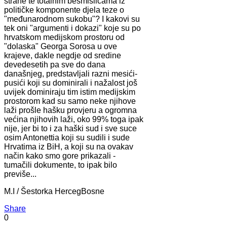
strane te totalnim besmislicama iz
političke komponente djela teze o
"međunarodnom sukobu"? I kakovi su
tek oni "argumenti i dokazi" koje su po
hrvatskom medijskom prostoru od
"dolaska" Georga Sorosa u ove
krajeve, dakle negdje od sredine
devedesetih pa sve do dana
današnjeg, predstavljali razni mesići-
pusići koji su dominirali i nažalost još
uvijek dominiraju tim istim medijskim
prostorom kad su samo neke njihove
laži prošle hašku provjeru a ogromna
većina njihovih laži, oko 99% toga ipak
nije, jer bi to i za haški sud i sve suce
osim Antonettia koji su sudili i sude
Hrvatima iz BiH, a koji su na ovakav
način kako smo gore prikazali -
tumačili dokumente, to ipak bilo
previše...
M.I / Šestorka HercegBosne
Share
0