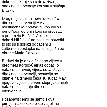
dokumente koje su u dokazivanju
direktne intervencije koristili u slučaju
Blaškić.
Drugim rječima, njihovi "dokazi" o
direktnoj intervenciji HV-a u
muslimansko-hrvatski sukob bili su
puno "jači" od onih koje su predstavili
u predmetu Blaškić. A koliko su ti
dokazi bili "jako" najbolje će potvrditi
to što su ti dokazi odbačeni u
žalbenom postupku na temelju žalbe
obrane Maria Čerkeza.
Budući da je dakle žalbeno vijeće u
predmetu Kordić-Čerkaz odbacilo
nalaz raspravnog vijeća suca Maya o
direktnoj intervenciji, postavlja se
pitanje na temelju čega su sudac May i
njegovo vijeće u prvom stupnju donijeli
nalaz o postojanju direktne
intervencije.
Pozabavit ćemo se samo s dva
primjera čisto kako biste vidjeli na