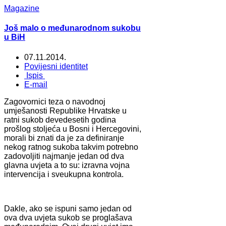
Magazine
Još malo o međunarodnom sukobu
u BiH
07.11.2014.
Povijesni identitet
Ispis
E-mail
Zagovornici teza o navodnoj
umješanosti Republike Hrvatske u
ratni sukob devedesetih godina
prošlog stoljeća u Bosni i Hercegovini,
morali bi znati da je za definiranje
nekog ratnog sukoba takvim potrebno
zadovoljiti najmanje jedan od dva
glavna uvjeta a to su: izravna vojna
intervencija i sveukupna kontrola.
Dakle, ako se ispuni samo jedan od
ova dva uvjeta sukob se proglašava