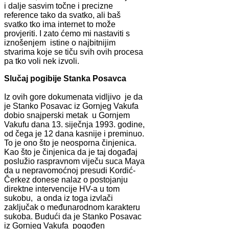
i dalje sasvim točne i precizne
reference tako da svatko, ali baš
svatko tko ima internet to može
provjeriti. I zato ćemo mi nastaviti s
iznošenjem istine o najbitnijim
stvarima koje se tiču svih ovih procesa
pa tko voli nek izvoli.
Slučaj pogibije Stanka Posavca
Iz ovih gore dokumenata vidljivo je da
je Stanko Posavac iz Gornjeg Vakufa
dobio snajperski metak u Gornjem
Vakufu dana 13. siječnja 1993. godine,
od čega je 12 dana kasnije i preminuo.
To je ono što je neosporna činjenica.
Kao što je činjenica da je taj događaj
poslužio raspravnom viječu suca Maya
da u nepravomoćnoj presudi Kordić-
Čerkez donese nalaz o postojanju
direktne intervencije HV-a u tom
sukobu, a onda iz toga izvlači
zaključak o međunarodnom karakteru
sukoba. Budući da je Stanko Posavac
iz Gornjeg Vakufa pogođen