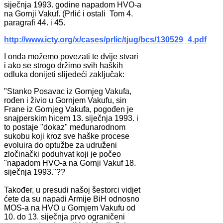
siječnja 1993. godine napadom HVO-a
na Gornji Vakuf. (Prlić i ostali Tom 4.
paragrafi 44. i 45.
http://www.icty.org/x/cases/prlic/tjug/bcs/130529_4.pdf
I onda možemo povezati te dvije stvari
i ako se strogo držimo svih haških
odluka donijeti slijedeći zaključak:
"Stanko Posavac iz Gornjeg Vakufa,
rođen i živio u Gornjem Vakufu, sin
Frane iz Gornjeg Vakufa, pogođen je
snajperskim hicem 13. siječnja 1993. i
to postaje "dokaz" međunarodnom
sukobu koji kroz sve haške procese
evoluira do optužbe za udruženi
zločinački poduhvat koji je počeo
"napadom HVO-a na Gornji Vakuf 18.
siječnja 1993."??
Također, u presudi našoj šestorci vidjet
ćete da su napadi Armije BiH odnosno
MOS-a na HVO u Gornjem Vakufu od
10. do 13. siječnja prvo ograničeni