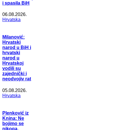
i spasila BiH
06.08.2026.
Hrvatska
Milanović:
Hrvatski
narod u BiH i
hrvatski
narod u
Hrvatskoj
vodili su
zajednički i
neodvojiv rat
05.08.2026.
Hrvatska
Plenković iz
Knina: Ne
bojimo se
nikoga,