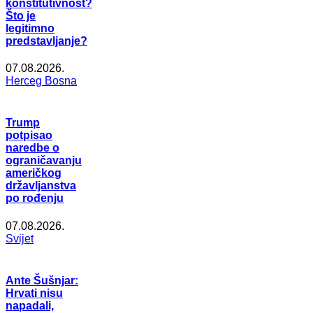
konstitutivnost?
Što je
legitimno
predstavljanje?
07.08.2026.
Herceg Bosna
Trump
potpisao
naredbe o
ograničavanju
američkog
državljanstva
po rođenju
07.08.2026.
Svijet
Ante Šušnjar:
Hrvati nisu
napadali,