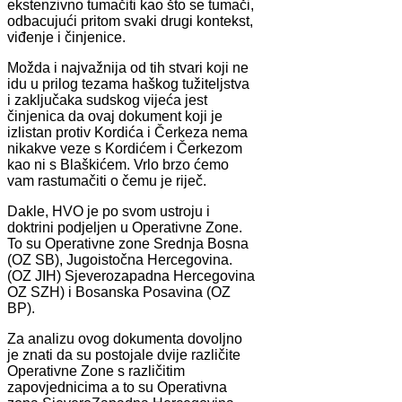
ekstenzivno tumačiti kao što se tumači,
odbacujući pritom svaki drugi kontekst,
viđenje i činjenice.
Možda i najvažnija od tih stvari koji ne
idu u prilog tezama haškog tužiteljstva
i zaključaka sudskog vijeća jest
činjenica da ovaj dokument koji je
izlistan protiv Kordića i Čerkeza nema
nikakve veze s Kordićem i Čerkezom
kao ni s Blaškićem. Vrlo brzo ćemo
vam rastumačiti o čemu je riječ.
Dakle, HVO je po svom ustroju i
doktrini podjeljen u Operativne Zone.
To su Operativne zone Srednja Bosna
(OZ SB), Jugoistočna Hercegovina.
(OZ JIH) Sjeverozapadna Hercegovina
OZ SZH) i Bosanska Posavina (OZ
BP).
Za analizu ovog dokumenta dovoljno
je znati da su postojale dvije različite
Operativne Zone s različitim
zapovjednicima a to su Operativna