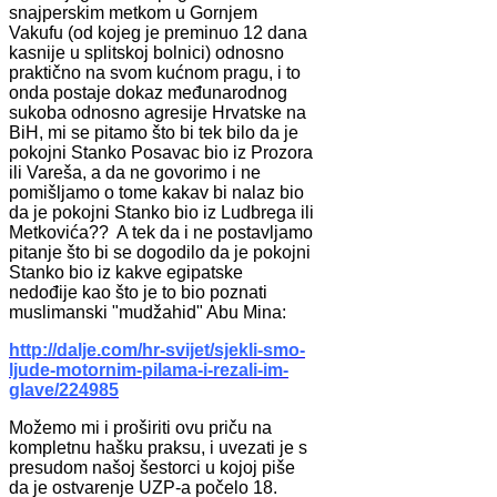
snajperskim metkom u Gornjem
Vakufu (od kojeg je preminuo 12 dana
kasnije u splitskoj bolnici) odnosno
praktično na svom kućnom pragu, i to
onda postaje dokaz međunarodnog
sukoba odnosno agresije Hrvatske na
BiH, mi se pitamo što bi tek bilo da je
pokojni Stanko Posavac bio iz Prozora
ili Vareša, a da ne govorimo i ne
pomišljamo o tome kakav bi nalaz bio
da je pokojni Stanko bio iz Ludbrega ili
Metkovića?? A tek da i ne postavljamo
pitanje što bi se dogodilo da je pokojni
Stanko bio iz kakve egipatske
nedođije kao što je to bio poznati
muslimanski "mudžahid" Abu Mina:
http://dalje.com/hr-svijet/sjekli-smo-
ljude-motornim-pilama-i-rezali-im-
glave/224985
Možemo mi i proširiti ovu priču na
kompletnu hašku praksu, i uvezati je s
presudom našoj šestorci u kojoj piše
da je ostvarenje UZP-a počelo 18.