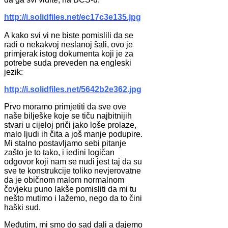
http://i.solidfiles.net/ec17c3e135.jpg
A kako svi vi ne biste pomislili da se
radi o nekakvoj neslanoj šali, ovo je
primjerak istog dokumenta koji je za
potrebe suda preveden na engleski
jezik:
http://i.solidfiles.net/5642b2e362.jpg
Prvo moramo primjetiti da sve ove
naše bilješke koje se tiču najbitnijih
stvari u cijeloj priči jako loše prolaze,
malo ljudi ih čita a još manje podupire.
Mi stalno postavljamo sebi pitanje
zašto je to tako, i iedini logičan
odgovor koji nam se nudi jest taj da su
sve te konstrukcije toliko nevjerovatne
da je običnom malom normalnom
čovjeku puno lakše pomisliti da mi tu
nešto mutimo i lažemo, nego da to čini
haški sud.
Međutim, mi smo do sad dali a dajemo