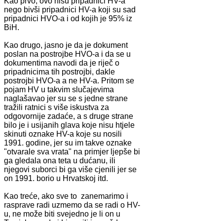
Kao prvo, ovo nisu pripadnici HV-a
nego bivši pripadnici HV-a koji su sad
pripadnici HVO-a i od kojih je 95% iz
BiH.
Kao drugo, jasno je da je dokument
poslan na postrojbe HVO-a i da se u
dokumentima navodi da je riječ o
pripadnicima tih postrojbi, dakle
postrojbi HVO-a a ne HV-a. Pritom se
pojam HV u takvim slučajevima
naglašavao jer su se s jedne strane
tražili ratnici s više iskustva za
odgovornije zadaće, a s druge strane
bilo je i usijanih glava koje nisu htjele
skinuti oznake HV-a koje su nosili
1991. godine, jer su im takve oznake
"otvarale sva vrata" na primjer ljepše bi
ga gledala ona teta u dućanu, ili
njegovi suborci bi ga više cjenili jer se
on 1991. borio u Hrvatskoj itd.
Kao treće, ako sve to zanemarimo i
rasprave radi uzmemo da se radi o HV-
u, ne može biti svejedno je li on u