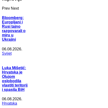
Prev
Next
Bloomberg:
Europljani i
Rusi tajno
razgovarali o
miru u
Ukrajini
06.08.2026.
Svijet
Luka Mišetić:
Hrvatska je
Olujom
oslobodila
vlastiti teritorij
i spasila BiH
06.08.2026.
Hrvatska