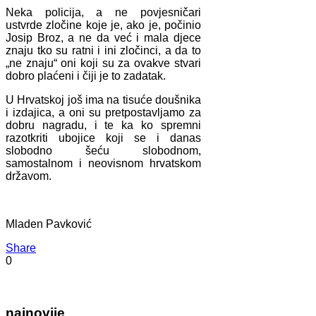
Neka policija, a ne povjesničari
ustvrde zločine koje je, ako je, počinio
Josip Broz, a ne da već i mala djece
znaju tko su ratni i ini zločinci, a da to
„ne znaju“ oni koji su za ovakve stvari
dobro plaćeni i čiji je to zadatak.
U Hrvatskoj još ima na tisuće doušnika
i izdajica, a oni su pretpostavljamo za
dobru nagradu, i te ka ko spremni
razotkriti ubojice koji se i danas
slobodno šeću slobodnom,
samostalnom i neovisnom hrvatskom
državom.
Mladen Pavković
Share
0
najnovije