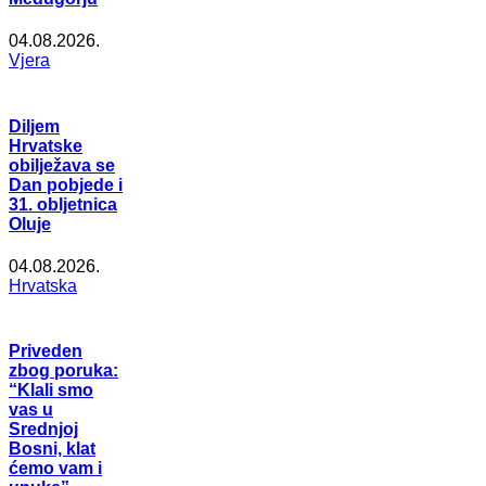
04.08.2026.
Vjera
Diljem
Hrvatske
obilježava se
Dan pobjede i
31. obljetnica
Oluje
04.08.2026.
Hrvatska
Priveden
zbog poruka:
“Klali smo
vas u
Srednjoj
Bosni, klat
ćemo vam i