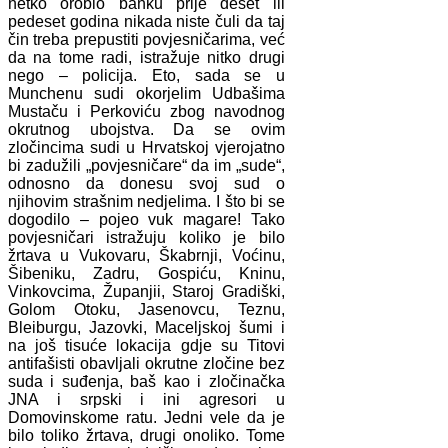
netko orobio banku prije deset ili
pedeset godina nikada niste čuli da taj
čin treba prepustiti povjesničarima, već
da na tome radi, istražuje nitko drugi
nego – policija. Eto, sada se u
Munchenu sudi okorjelim Udbašima
Mustaču i Perkoviću zbog navodnog
okrutnog ubojstva. Da se ovim
zločincima sudi u Hrvatskoj vjerojatno
bi zadužili „povjesničare“ da im „sude“,
odnosno da donesu svoj sud o
njihovim strašnim nedjelima. I što bi se
dogodilo – pojeo vuk magare! Tako
povjesničari istražuju koliko je bilo
žrtava u Vukovaru, Škabrnji, Voćinu,
Šibeniku, Zadru, Gospiću, Kninu,
Vinkovcima, Županjii, Staroj Gradiški,
Golom Otoku, Jasenovcu, Teznu,
Bleiburgu, Jazovki, Maceljskoj šumi i
na još tisuće lokacija gdje su Titovi
antifašisti obavljali okrutne zločine bez
suda i suđenja, baš kao i zločinačka
JNA i srpski i ini agresori u
Domovinskome ratu. Jedni vele da je
bilo toliko žrtava, drugi onoliko. Tome