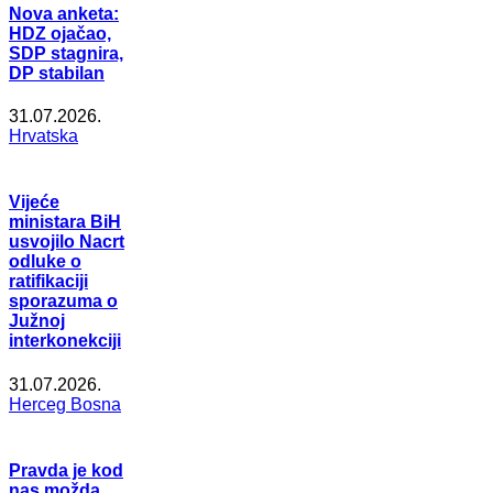
Nova anketa:
HDZ ojačao,
SDP stagnira,
DP stabilan
31.07.2026.
Hrvatska
Vijeće
ministara BiH
usvojilo Nacrt
odluke o
ratifikaciji
sporazuma o
Južnoj
interkonekciji
31.07.2026.
Herceg Bosna
Pravda je kod
nas možda