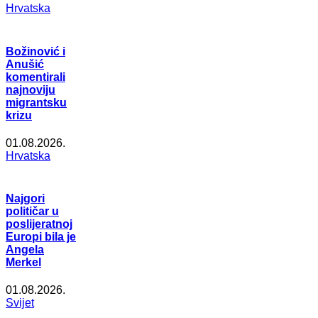
Hrvatska
Božinović i
Anušić
komentirali
najnoviju
migrantsku
krizu
01.08.2026.
Hrvatska
Najgori
političar u
poslijeratnoj
Europi bila je
Angela
Merkel
01.08.2026.
Svijet