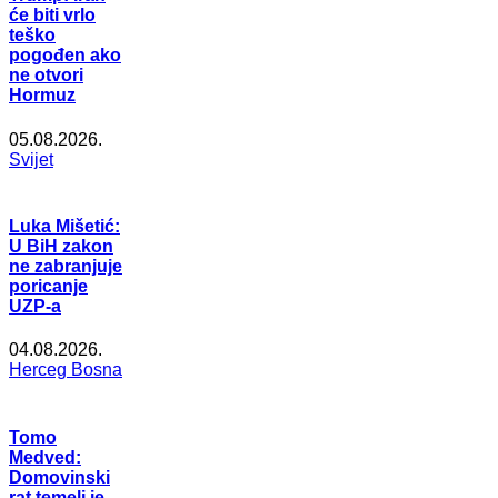
će biti vrlo
teško
pogođen ako
ne otvori
Hormuz
05.08.2026.
Svijet
Luka Mišetić:
U BiH zakon
ne zabranjuje
poricanje
UZP-a
04.08.2026.
Herceg Bosna
Tomo
Medved:
Domovinski
rat temelj je