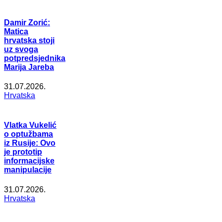
Damir Zorić:
Matica
hrvatska stoji
uz svoga
potpredsjednika
Marija Jareba
31.07.2026.
Hrvatska
Vlatka Vukelić
o optužbama
iz Rusije: Ovo
je prototip
informacijske
manipulacije
31.07.2026.
Hrvatska