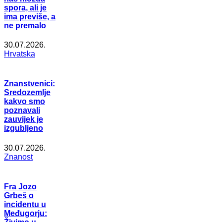
spora, ali je
ima previše, a
ne premalo
30.07.2026.
Hrvatska
Znanstvenici:
Sredozemlje
kakvo smo
poznavali
zauvijek je
izgubljeno
30.07.2026.
Znanost
Fra Jozo
Grbeš o
incidentu u
Međugorju: