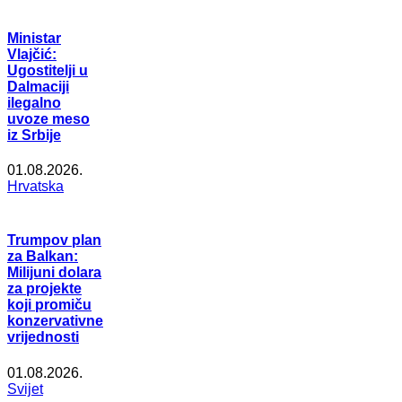
Ministar
Vlajčić:
Ugostitelji u
Dalmaciji
ilegalno
uvoze meso
iz Srbije
01.08.2026.
Hrvatska
Trumpov plan
za Balkan:
Milijuni dolara
za projekte
koji promiču
konzervativne
vrijednosti
01.08.2026.
Svijet