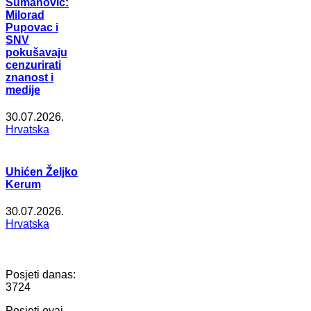
Šumanović:
Milorad
Pupovac i
SNV
pokušavaju
cenzurirati
znanost i
medije
30.07.2026.
Hrvatska
Uhićen Željko
Kerum
30.07.2026.
Hrvatska
Posjeti danas:
3724
Posjeti ovaj