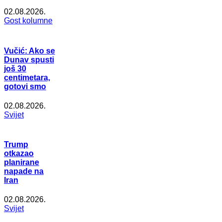
02.08.2026.
Gost kolumne
Vučić: Ako se
Dunav spusti
još 30
centimetara,
gotovi smo
02.08.2026.
Svijet
Trump
otkazao
planirane
napade na
Iran
02.08.2026.
Svijet