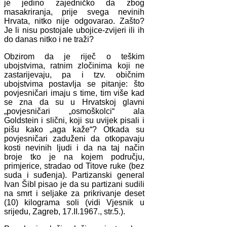
je jedino zajedničko da zbog
masakriranja, prije svega nevinih
Hrvata, nitko nije odgovarao. Zašto?
Je li nisu postojale ubojice-zvijeri ili ih
do danas nitko i ne traži?
Obzirom da je riječ o teškim
ubojstvima, ratnim zločinima koji ne
zastarijevaju, pa i tzv. običnim
ubojstvima postavlja se pitanje: što
povjesničari imaju s time, tim više kad
se zna da su u Hrvatskoj glavni
„povjesničari „osmoškolci“ ala
Goldstein i slični, koji su uvijek pisali i
pišu kako „aga kaže“? Otkada su
povjesničari zaduženi da otkopavaju
kosti nevinih ljudi i da na taj način
broje tko je na kojem području,
primjerice, stradao od Titove ruke (bez
suda i suđenja). Partizanski general
Ivan Šibl pisao je da su partizani sudili
na smrt i seljake za prikrivanje deset
(10) kilograma soli (vidi Vjesnik u
srijedu, Zagreb, 17.II.1967., str.5.).