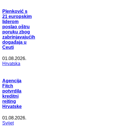
Plenković s
21 europskim
liderom
poslao oštru
poruku zbog
zabrinjavajućih
događaja u
Ceuti
01.08.2026.
Hrvatska
Agencija
Fitch
potvrdila
kreditni
rejting
Hrvatske
01.08.2026.
Svijet