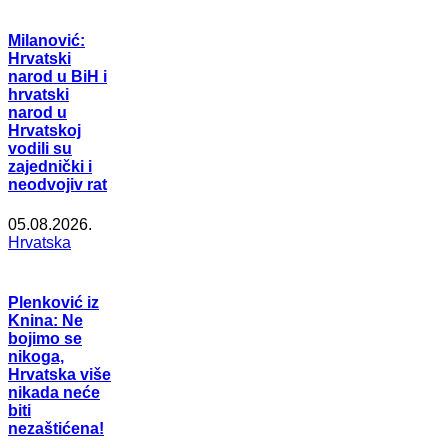
Milanović:
Hrvatski
narod u BiH i
hrvatski
narod u
Hrvatskoj
vodili su
zajednički i
neodvojiv rat
05.08.2026.
Hrvatska
Plenković iz
Knina: Ne
bojimo se
nikoga,
Hrvatska više
nikada neće
biti
nezaštićena!