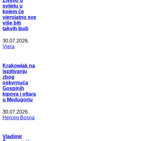
Živimo u
svijetu u
kojem će
vjerojatno sve
više biti
takvih ljudi
30.07.2026.
Vjera
Krakowiak na
ispitivanju
zbog
oskvrnuća
Gospinih
kipova i oltara
u Međugorju
30.07.2026.
Herceg Bosna
Vladimir