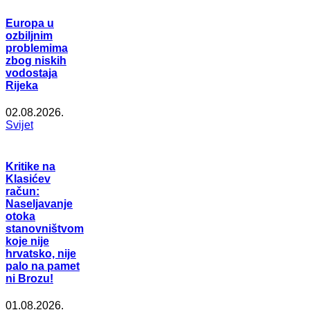
Europa u
ozbiljnim
problemima
zbog niskih
vodostaja
Rijeka
02.08.2026.
Svijet
Kritike na
Klasićev
račun:
Naseljavanje
otoka
stanovništvom
koje nije
hrvatsko, nije
palo na pamet
ni Brozu!
01.08.2026.