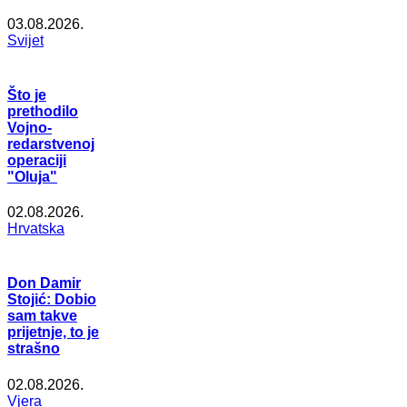
03.08.2026.
Svijet
Što je
prethodilo
Vojno-
redarstvenoj
operaciji
"Oluja"
02.08.2026.
Hrvatska
Don Damir
Stojić: Dobio
sam takve
prijetnje, to je
strašno
02.08.2026.
Vjera