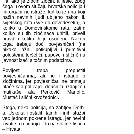
Pa, ako je zločin zločin, a jeste, zbog
čega u ovom slučaju hrvatska policija i
ini organi ne istraže: koliko je i na koji
način nevinih ljudi ubijeno nakon II.
svjetskog rata (sve do devedesetih), a
koliko u Domovinskome ratu, zatim
koliko su tih zločinaca uhitili, priveli
pravdi i koliko ih je osuđeno. Nakon
toga, trebaju doći povjesničari (ne
nikako lažni, potkupljivi i primitivni
goldsteini, teršeliči, pupovci i slični) i u
javnost izaći s točnim podatcima.
Povijest treba prepustiti
povjesničarima, ali ne i istrage o
zločinima, jer povjesničari ne primaju
plaće kao policajci, doušnici, izdajice i
mutikaše ala Perković, Manolić,
Mustač i slični krvožednici.
Stoga, neka policija, na zahtjev Dorh-
a, Uskoka i ostalih tajnih i inih službi
već jednom pokrene istragu, jer nevini
životi su u pitanju. I to na stotine tisuća
– Hrvata.