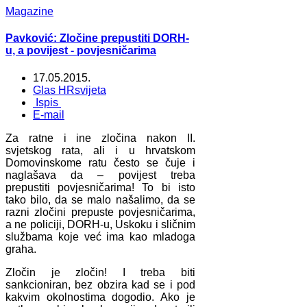
Magazine
Pavković: Zločine prepustiti DORH-
u, a povijest - povjesničarima
17.05.2015.
Glas HRsvijeta
Ispis
E-mail
Za ratne i ine zločina nakon II.
svjetskog rata, ali i u hrvatskom
Domovinskome ratu često se čuje i
naglašava da – povijest treba
prepustiti povjesničarima! To bi isto
tako bilo, da se malo našalimo, da se
razni zločini prepuste povjesničarima,
a ne policiji, DORH-u, Uskoku i sličnim
službama koje već ima kao mladoga
graha.
Zločin je zločin! I treba biti
sankcioniran, bez obzira kad se i pod
kakvim okolnostima dogodio. Ako je