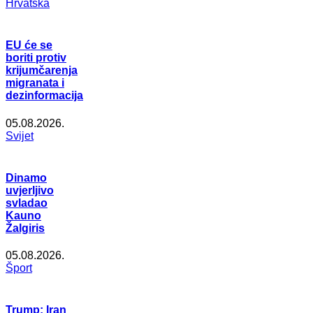
Hrvatska
EU će se
boriti protiv
krijumčarenja
migranata i
dezinformacija
05.08.2026.
Svijet
Dinamo
uvjerljivo
svladao
Kauno
Žalgiris
05.08.2026.
Šport
Trump: Iran