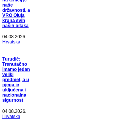
naše
državnosti, a
VRO Oluja
kruna svih
naših bitaka
04.08.2026.
Hrvatska
Turudić:
Trenutačno
imamo jedan
veliki
predmet, a u
njega je
uključena i
nacionalna
sigurnost
04.08.2026.
Hrvatska