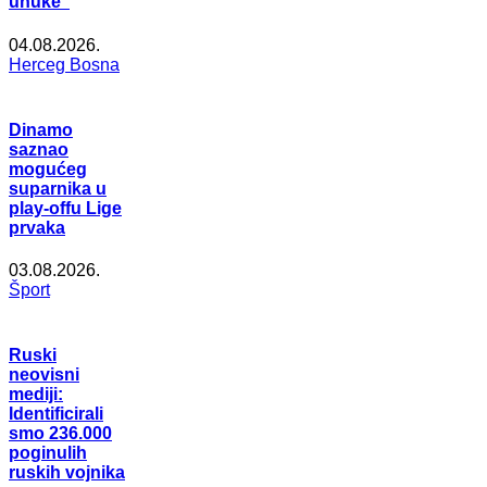
unuke”
04.08.2026.
Herceg Bosna
Dinamo
saznao
mogućeg
suparnika u
play-offu Lige
prvaka
03.08.2026.
Šport
Ruski
neovisni
mediji:
Identificirali
smo 236.000
poginulih
ruskih vojnika