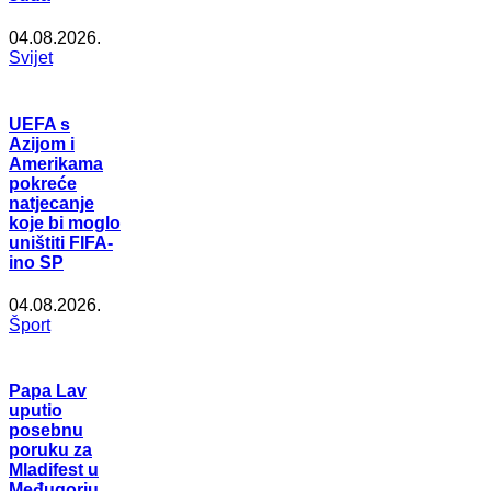
04.08.2026.
Svijet
UEFA s
Azijom i
Amerikama
pokreće
natjecanje
koje bi moglo
uništiti FIFA-
ino SP
04.08.2026.
Šport
Papa Lav
uputio
posebnu
poruku za
Mladifest u
Međugorju