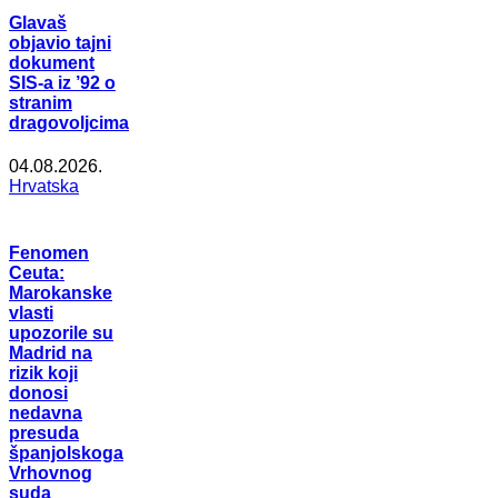
Glavaš
objavio tajni
dokument
SIS-a iz ’92 o
stranim
dragovoljcima
04.08.2026.
Hrvatska
Fenomen
Ceuta:
Marokanske
vlasti
upozorile su
Madrid na
rizik koji
donosi
nedavna
presuda
španjolskoga
Vrhovnog
suda