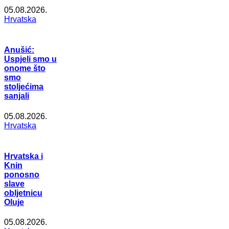
05.08.2026.
Hrvatska
Anušić:
Uspjeli smo u
onome što
smo
stoljećima
sanjali
05.08.2026.
Hrvatska
Hrvatska i
Knin
ponosno
slave
obljetnicu
Oluje
05.08.2026.