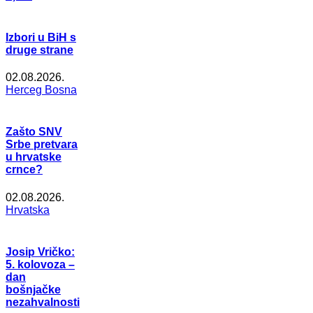
Izbori u BiH s
druge strane
02.08.2026.
Herceg Bosna
Zašto SNV
Srbe pretvara
u hrvatske
crnce?
02.08.2026.
Hrvatska
Josip Vričko:
5. kolovoza –
dan
bošnjačke
nezahvalnosti