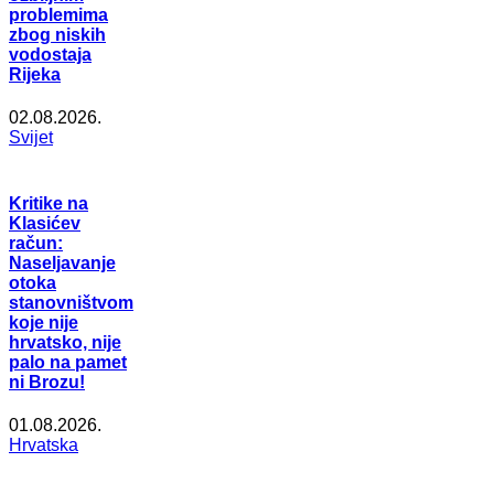
problemima
zbog niskih
vodostaja
Rijeka
02.08.2026.
Svijet
Kritike na
Klasićev
račun:
Naseljavanje
otoka
stanovništvom
koje nije
hrvatsko, nije
palo na pamet
ni Brozu!
01.08.2026.
Hrvatska