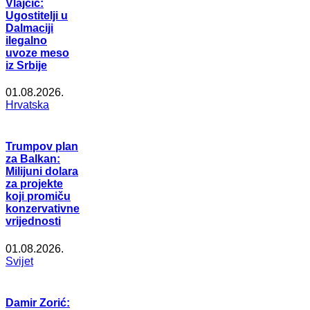
Vlajčić:
Ugostitelji u
Dalmaciji
ilegalno
uvoze meso
iz Srbije
01.08.2026.
Hrvatska
Trumpov plan
za Balkan:
Milijuni dolara
za projekte
koji promiču
konzervativne
vrijednosti
01.08.2026.
Svijet
Damir Zorić: