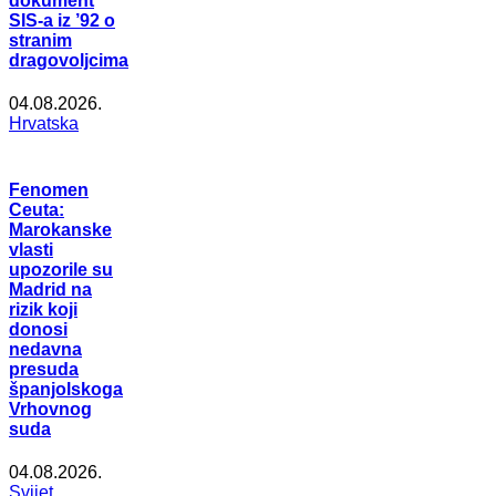
dokument
SIS-a iz ’92 o
stranim
dragovoljcima
04.08.2026.
Hrvatska
Fenomen
Ceuta:
Marokanske
vlasti
upozorile su
Madrid na
rizik koji
donosi
nedavna
presuda
španjolskoga
Vrhovnog
suda
04.08.2026.
Svijet