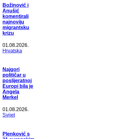
Božinović i
Anušić
komentirali
najnoviju
migrantsku
krizu
01.08.2026.
Hrvatska
Najgori
političar u
poslijeratnoj
Europi bila je
Angela
Merkel
01.08.2026.
Svijet
Plenković s