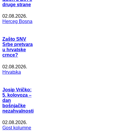
druge strane
02.08.2026.
Herceg Bosna
Zašto SNV
Srbe pretvara
u hrvatske
crnce?
02.08.2026.
Hrvatska
Josip Vričko:
5. kolovoza –
dan
bošnjačke
nezahvalnosti
02.08.2026.
Gost kolumne