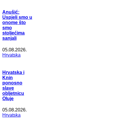
Anušić:
Uspjeli smo u
onome što
smo
stoljećima
sanjali
05.08.2026.
Hrvatska
Hrvatska i
Knin
ponosno
slave
obljetnicu
Oluje
05.08.2026.
Hrvatska