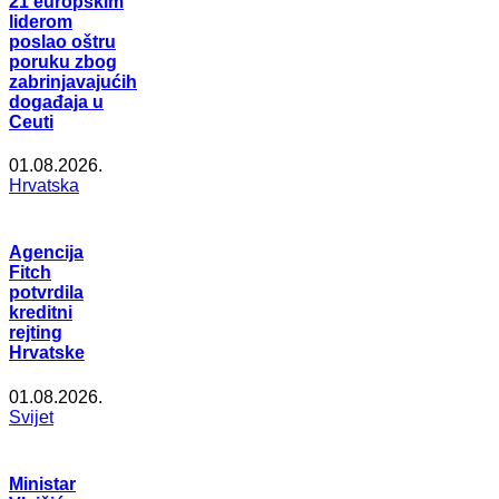
21 europskim
liderom
poslao oštru
poruku zbog
zabrinjavajućih
događaja u
Ceuti
01.08.2026.
Hrvatska
Agencija
Fitch
potvrdila
kreditni
rejting
Hrvatske
01.08.2026.
Svijet
Ministar