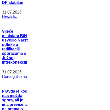
DP stabilan
31.07.2026.
Hrvatska
Vijeće
ministara BiH
usvojilo Nacrt
odluke o
ratifikaciji
sporazuma o
Južnoj
interkonekciji
31.07.2026.
Herceg Bosna
Pravda je kod
nas možda
spora, ali je
ima previše, a
ne premalo