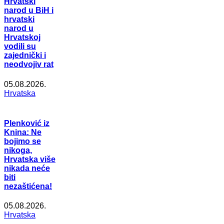
Hrvatski
narod u BiH i
hrvatski
narod u
Hrvatskoj
vodili su
zajednički i
neodvojiv rat
05.08.2026.
Hrvatska
Plenković iz
Knina: Ne
bojimo se
nikoga,
Hrvatska više
nikada neće
biti
nezaštićena!
05.08.2026.
Hrvatska