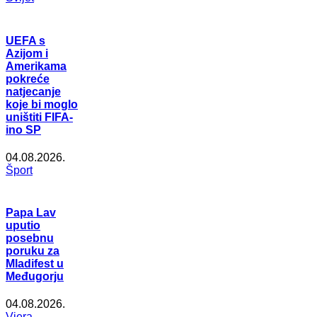
UEFA s
Azijom i
Amerikama
pokreće
natjecanje
koje bi moglo
uništiti FIFA-
ino SP
04.08.2026.
Šport
Papa Lav
uputio
posebnu
poruku za
Mladifest u
Međugorju
04.08.2026.
Vjera