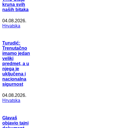
kruna svih
naših bitaka
04.08.2026.
Hrvatska
Turudić:
Trenutačno
imamo jedan
veliki
predmet, a u
njega je
uključena i
nacionalna
sigurnost
04.08.2026.
Hrvatska
Glavaš
objavio tajni