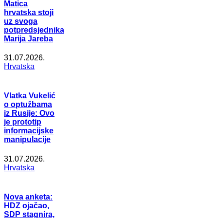
Matica
hrvatska stoji
uz svoga
potpredsjednika
Marija Jareba
31.07.2026.
Hrvatska
Vlatka Vukelić
o optužbama
iz Rusije: Ovo
je prototip
informacijske
manipulacije
31.07.2026.
Hrvatska
Nova anketa:
HDZ ojačao,
SDP stagnira,