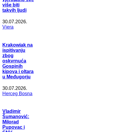
više biti
takvih ljudi
30.07.2026.
Vjera
Krakowiak na
ispitivanju
zbog
oskvrnuća
Gospinih
kipova i oltara
u Međugorju
30.07.2026.
Herceg Bosna
Vladimir
Šumanović:
Milorad
Pupovac i