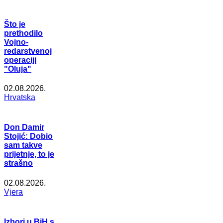
Što je
prethodilo
Vojno-
redarstvenoj
operaciji
"Oluja"
02.08.2026.
Hrvatska
Don Damir
Stojić: Dobio
sam takve
prijetnje, to je
strašno
02.08.2026.
Vjera
Izbori u BiH s