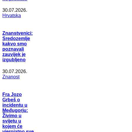
30.07.2026.
Hrvatska
Znanstvenici:
Sredozemlje
kakvo smo
poznavali
zauvijek je
izgubljeno
30.07.2026.
Znanost
Fra Jozo
Grbeš o
incidentu u
Međugorju:
Živimo u
svijetu u
kojem će
vjerojatno sve