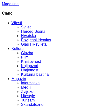
Magazine
Članci
Vijesti
Svijet
Herceg Bosna
Hrvatska
Povijesni identitet
Glas HRsvijeta
Kultura
Glazba
Film
Književnost
Knjigozori
Umjetnost
Kulturna baština
Magazin
Informatika
Mediji
Zvijezde
Lifestyle
Turizam
Skandalozno