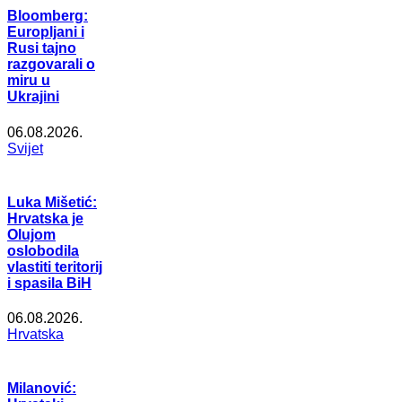
Bloomberg:
Europljani i
Rusi tajno
razgovarali o
miru u
Ukrajini
06.08.2026.
Svijet
Luka Mišetić:
Hrvatska je
Olujom
oslobodila
vlastiti teritorij
i spasila BiH
06.08.2026.
Hrvatska
Milanović: