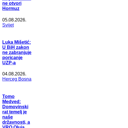
ne otvori
Hormuz
05.08.2026.
Svijet
Luka Mišetić:
U BiH zakon
ne zabranjuje
poricanje
UZP-a
04.08.2026.
Herceg Bosna
Tomo
Medved:
Domovinski
rat temelj je
naše
državnosti, a
VRO Oluja