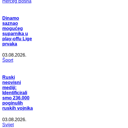
Herceg Bosna
Dinamo
saznao
mogućeg
suparnika u
play-offu Lige
prvaka
03.08.2026.
Šport
Ruski
neovisni
mediji:
Identificirali
smo 236.000
poginulih
ruskih vojnika
03.08.2026.
Svijet