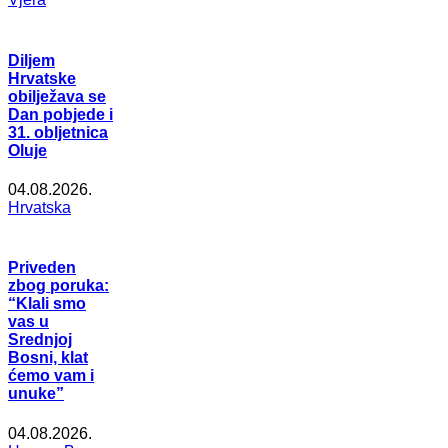
Diljem
Hrvatske
obilježava se
Dan pobjede i
31. obljetnica
Oluje
04.08.2026.
Hrvatska
Priveden
zbog poruka:
“Klali smo
vas u
Srednjoj
Bosni, klat
ćemo vam i
unuke”
04.08.2026.