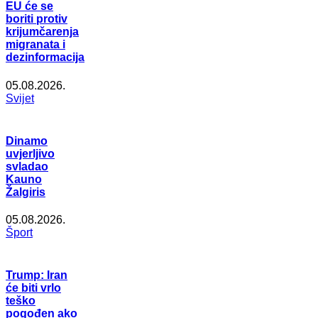
EU će se
boriti protiv
krijumčarenja
migranata i
dezinformacija
05.08.2026.
Svijet
Dinamo
uvjerljivo
svladao
Kauno
Žalgiris
05.08.2026.
Šport
Trump: Iran
će biti vrlo
teško
pogođen ako