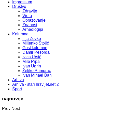
Impressum
Društvo
Zdravlje
Vjera
Obrazovanje
Znanost
Arheologija
Kolumne
Ilija Zovko
Miljenko Stojić
Gost kolumne
Damir Pešorda
Ivica Ursić
Mile Prpa
Ivan Ugrin
Željko Primorac
Ivan Mihael Ban
Arhiva
Arhiva - stari hrsvijet.net 2
Šport
najnovije
Prev
Next