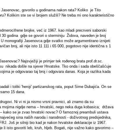
u Jasenovac, govorilo u godinama nakon rata? Koliko je Tito
? Kolikim ste se vi brojem služili? Ne treba mi ono karakteristično
edmerocifrene brojke, već iz 1967. kao mladi precrveni saborski
30 godina gdje se govori o sterminiju Židova, naveden je broj
 U monografiji Jasenovca gdje svatko može argumentirano iznijeti
čan broj, ali nije isto 11 111 i 65 000, pogotovo nije identična s 1
asenovac? Najsvježiji je primjer tek rođenog brata prof.dr.sc.
su nikada došle na sjever Hrvatske. Tko onda i sada obeščašćuje
 kojima je odgovarao taj broj i odgovara danas. Koja je razlika kada
adali i toliki 'heroji' partizanskog rata, poput Sime Dubajića. On se
u samo 15 dana.
drugovi. Ni vi ni ja nismo vrsni pravnici, ali znamo da su
a mojima nigdje nema – hrvatski, nego neka duga kobasica; država
 – kako se je zvao hrvatski novac? O famoznoj preambuli ustava
najvećeg sina naših naroda i narodnosti - doživotnog predsjednika,
J. Još je silniji bio kad je nakon hrvatske deklaracije iz 1967.
je li isto govoriti leb, kruh, hljeb. Bogati, nije važno kako govorimo –