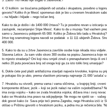
3. Zašto Tito nikad nije stigao u Jasenovac?
4. O kolikim se tisućama pobijenih od ustaša i okupatora, posebno u logor
govorio? Koliko ih je Mesić spomenuo dok je bio u crvenom hrvatskom saboru
– na hiljade i hiljade – nego točan broj.
Kako to da je došlo i do 1400 000 žrtava? Tu je posebno revan u isticanju s
zastupnik, nezamjenjivi Stipe Mesić. Kako to da u muzeju Yad vashem pred 
samo u Jasenovcu pobijenih 65 000. Koliko je Židova bilo tada u Hrvatskoj?
žrtve tog sramotnog logora navodi se podatak o 11 111 ubijenih Židova. Stravi
400 000.
5. Kako to da su u žrtve Jasenovca završile osobe koje nikada nisu vidjele J
Slavena Letice. Ja sam vidio skoro 300 osoba na popisu Jasenovca koje ni
to mjesto stradanja? Oni koji nisu smjeli zinuti o prenapuhanom broju ili oni
netko 20 puta povećava broj od onoga koji ga za isto toliki broj umanjuje?
6, Dokle ćete pod plašt antifašizma stavljati najveće krvoloke, kojima su prip
je pokajao što je ubio, prema vlastitom priznanju najmanje 21 000 'ustaša' 
7. Hrvatsku su stvorili, prema vama i vama sličnima, u krajnjoj liniji, crveni 
komponente države; jezik – koji se jezik nalazi na vašim svjedodžbama? N
ima svoju vojsku – kako se zvala hrvatska vojska; država ima i svoj novac
kako se Hrvatska ima pravo na odcjepljenje. Ne mogu ne sjetiti se - vašeg 
dok govori kako će Sava prije teći prema Zagrebu, nego Hrvatska izići iz SFR
otišao u Prištinu govoriti o hrvatskom jeziku, a jedna mu je rečenica bila: 'Ni