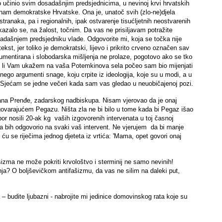
učinio svim dosadašnjim predsjednicima, u nevinoj krvi hrvatskih
e nam demokratske Hrvatske. Ona je, unatoč svih (zlo-ne)djela
 stranaka, pa i regionalnih, ipak ostvarenje tisućljetnih neostvarenih
azalo se, na žalost, točnim. Da vas ne prisiljavam potražite
tadašnjem predsjedniku vlade. Odgovorite mi, koja se točka nije
 tekst, jer toliko je demokratski, lijevo i prikrito crveno označen sav
rgumentirana i slobodarska mišljenja ne prolaze, pogotovo ako se tko
ego li Vam ukažem na vaša Potemkinova sela počeo sam bio mijenjati
nego argumenti snage, koju crpite iz ideologija, koje su u modi, a u
 Sjećam se jedne večeri kada sam vas gledao u neuobičajenoj pozi.
ana Prenđe, zadarskog nadbiskupa. Nisam vjerovao da je onaj
dgovarajućem Pegazu. Ništa zla ne bi bilo u tome kada bi Pegaz išao
nosili 20-ak kg vaših izgovorenih intervenata u toj časnoj
 bih odgovorio na svaki vaš intervent. Ne vjerujem da bi manje
ću se riječima jednog djeteta iz vrtića: 'Mama, opet govori onaj
fašizma ne može pokriti krvološtvo i sterminij ne samo nevinih!
a? O boljševičkom antifašizmu, da vas ne silim na daleki put,
a – budite ljubazni - nabrojite mi jedinice domovinskog rata koje su