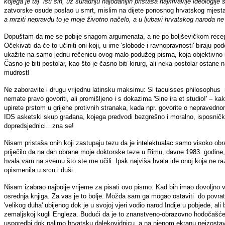
kojega je taj isti sin, uz suradnju najodanijih pristaša najkrvavije ideologij
zatvorske osude poslao u smrt, mislim na dijete ponosnog hrvatskog mjest
a mrziti nepravdu to je moje životno načelo, a u ljubavi hrvatskog naroda ne 
Dopuštam da me se pobije snagom argumenata, a ne po boljševičkom receptu 
Očekivati da će to učiniti oni koji, u ime 'slobode i ravnopravnosti' biraju 
ukažite na samo jednu rečenicu ovog malo podužeg pisma, koja objektivno n
Časno je biti postolar, kao što je časno biti kirurg, ali neka postolar ostane
mudrost!
Ne zaboravite i drugu vrijednu latinsku maksimu: Si tacuisses philosophus
nemate pravo govoriti, ali promišljeno i s dokazima 'Sine ira et studio!' – ka
upirete prstom u grijehe protivnih stranaka, kada npr. govorite o nepravedno
IDS asketski skup građana, kojega predvodi bezgrešno i moralno, isposnički
dopredsjednici…zna se!
Nisam pristaša onih koji zastupaju tezu da je intelektualac samo visoko o
priječilo da na dan obrane moje doktorske teze u Rimu, davne 1983. godine, 
hvala vam na svemu što ste me učili. Ipak najviša hvala ide onoj koja ne r
opismenila u srcu i duši.
Nisam izabrao najbolje vrijeme za pisati ovo pismo. Kad bih imao dovoljno 
osrednja knjiga. Za vas je to bolje. Možda sam ga mogao ostaviti do povra
'velikog duha' ubijenog dok je u svojoj vjeri vodio narod Indije u pobjede, a
zemaljskoj kugli Engleza. Budući da je to znanstveno-obrazovno hodočašće 
usporedbi dok palimo hrvatsku dalekovidnicu, a na njenom ekranu neizostavni 