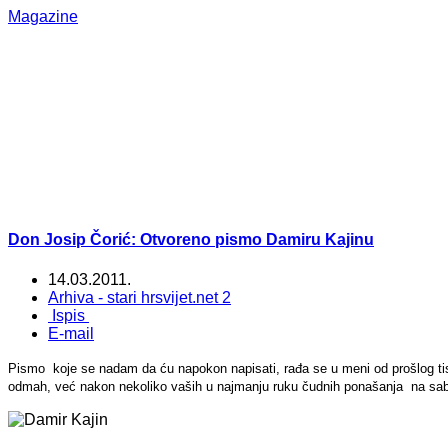
Magazine
Don Josip Čorić: Otvoreno pismo Damiru Kajinu
14.03.2011.
Arhiva - stari hrsvijet.net 2
Ispis
E-mail
Pismo koje se nadam da ću napokon napisati, rađa se u meni od prošlog tisućl
odmah, već nakon nekoliko vaših u najmanju ruku čudnih ponašanja na sabo