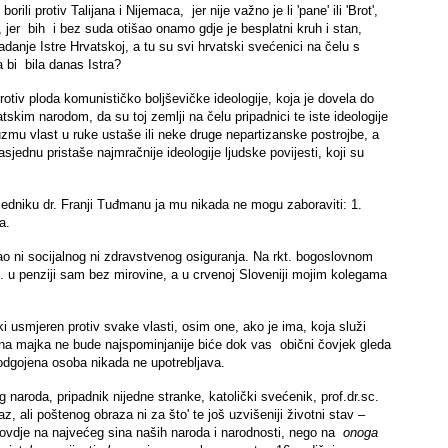
i protiv Talijana i Nijemaca, jer nije važno je li 'pane' ili 'Brot',
jer bih i bez suda otišao onamo gdje je besplatni kruh i stan,
anje Istre Hrvatskoj, a tu su svi hrvatski svećenici na čelu s
 bi bila danas Istra?
tiv ploda komunističko boljševičke ideologije, koja je dovela do
skim narodom, da su toj zemlji na čelu pripadnici te iste ideologije
u vlast u ruke ustaše ili neke druge nepartizanske postrojbe, a
jednu pristaše najmračnije ideologije ljudske povijesti, koji su
sjedniku dr. Franji Tuđmanu ja mu nikada ne mogu zaboraviti: 1.
a.
ao ni socijalnog ni zdravstvenog osiguranja. Na rkt. bogoslovnom
tj. u penziji sam bez mirovine, a u crvenoj Sloveniji mojim kolegama
usmjeren protiv svake vlasti, osim one, ako je ima, koja služi
na majka ne bude najspominjanije biće dok vas obični čovjek gleda
odgojena osoba nikada ne upotrebljava.
 naroda, pripadnik nijedne stranke, katolički svećenik, prof.dr.sc.
, ali poštenog obraza ni za što' te još uzvišeniji životni stav –
im ovdje na najvećeg sina naših naroda i narodnosti, nego na
onoga