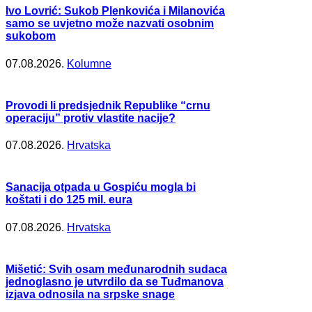
Ivo Lovrić: Sukob Plenkovića i Milanovića
samo se uvjetno može nazvati osobnim
sukobom
07.08.2026.
Kolumne
Provodi li predsjednik Republike “crnu
operaciju” protiv vlastite nacije?
07.08.2026.
Hrvatska
Sanacija otpada u Gospiću mogla bi
koštati i do 125 mil. eura
07.08.2026.
Hrvatska
Mišetić: Svih osam međunarodnih sudaca
jednoglasno je utvrdilo da se Tuđmanova
izjava odnosila na srpske snage