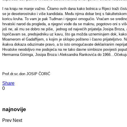
I na kraju ne manje važno. Čitamo ovih dana kako bolnica u Rijeci traži čis
se je deseterostruko i više kandidata. Među njima dobar broj s fakultetskom
koricu kruha. To vam je pak Tuđman i njegovi omogućio. Vraćam se sredino
hrvatski narod da progleda, a njegovi vođe da se maknu, pogotovo oni s v
još ne, ali mu se dobro ne piše, jednog od najvećih prijatelja Josipa Broz
Ispričavam se, predsjedniku uz kavu, što ga možda uznemirujem dok, kako j
Moamerom el Gadaffijem, s kojim je sklopio pošteno i časno prijateljstvo. 
ikakva dokaza oduzimate pravo, a to isto omogućavate deklariranim neprija
Hrvatske neodoljivo me podsjeća na ne tako davne simbioze povijesti poput: 
Hermanna Göringa, Josipa Broza i Aleksandra Rankovića do 1966…Očekujuć
Prof.dr.sc.don JOSIP ČORIĆ
Share
0
najnovije
Prev
Next