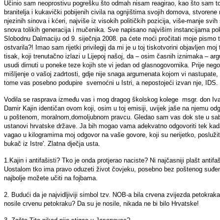
Učinio sam neoprostivu pogrešku što odmah nisam reagirao, kao što sam to 
branitelja i kukavički pobijenih civila na ognjištima svojih domova, stvoren
njezinih sinova i kćeri, najviše iz visokih političkih pozicija, više-manje svih
snova tolikih generacija i mučenika. Sve napisano najvišim instancijama pok
Slobodnu Dalmaciju od 9. siječnja 2008. pa ćete moći pročitati moje pismo 
ostvarila?! Imao sam rijetki privilegij da mi je u toj tiskotvorini objavljen moj
tisak, koji trenutačno izlazi u Lijepoj našoj, da – osim časnih iznimaka – a
usudi dirnuti u poneke teze kojih ste vi jedan od glasnogovornika. Prije n
mišljenje o vašoj zadrtosti, gdje nije snaga argumenata kojom vi nastupate, 
tome vas posebno podupire svemoćni u Istri, a nepostojeći izvan nje, IDS.
Vodila se rasprava između vas i mog dragog školskog kolege msgr. don Iv
Damir Kajin identičan ovom koji, osim u toj emisiji, uvijek jaše na njemu o
u poštenom, moralnom,domoljubnom pravcu. Gledao sam vas dok ste u sabor 
ustanovi hrvatske države. Ja bih mogao vama adekvatno odgovoriti tek kada
vagao u kilogramima moj odgovor na vaše govore, koji su nerijetko, poslužit 
bukač iz Istre'. Zlatna dječja usta.
1.Kajin i antifašisti? Tko je onda protjerao naciste? Ni najčasniji plašt anti
Uostalom tko ima pravo oduzeti život čovjeku, posebno bez poštenog suđenj
najbolje možete učiti na fojbama.
2. Budući da je najvidljiviji simbol tzv. NOB-a bila crvena zvijezda petokrak
nosile crvenu petokraku? Da su je nosile, nikada ne bi bilo Hrvatske!