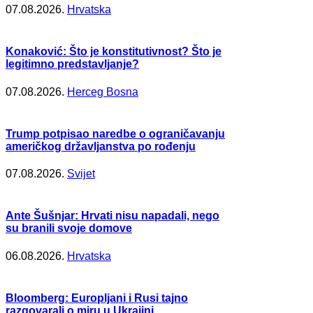
07.08.2026.
Hrvatska
Konaković: Što je konstitutivnost? Što je
legitimno predstavljanje?
07.08.2026.
Herceg Bosna
Trump potpisao naredbe o ograničavanju
američkog državljanstva po rođenju
07.08.2026.
Svijet
Ante Šušnjar: Hrvati nisu napadali, nego
su branili svoje domove
06.08.2026.
Hrvatska
Bloomberg: Europljani i Rusi tajno
razgovarali o miru u Ukrajini