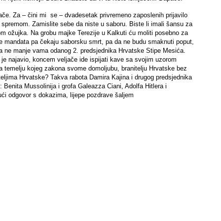
tače. Za – čini mi se – dvadesetak privremeno zaposlenih prijavilo
 spremom. Zamislite sebe da niste u saboru. Biste li imali šansu za
m ožujka. Na grobu majke Terezije u Kalkuti ću moliti posebno za
iše mandata pa čekaju saborsku smrt, pa da ne budu smaknuti poput,
a, a ne manje vama odanog 2. predsjednika Hrvatske Stipe Mesića.
e najavio, koncem veljače ide ispijati kave sa svojim uzorom
Na temelju kojeg zakona svome domoljubu, branitelju Hrvatske bez
teljima Hrvatske? Takva rabota Damira Kajina i drugog predsjednika
Benita Mussolinija i grofa Galeazza Ciani, Adolfa Hitlera i
i odgovor s dokazima, lijepe pozdrave šaljem