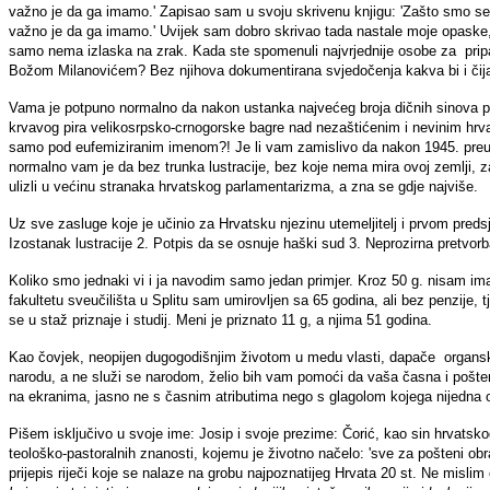
važno je da ga imamo.' Zapisao sam u svoju skrivenu knjigu: 'Zašto smo se boril
važno je da ga imamo.' Uvijek sam dobro skrivao tada nastale moje opaske, 
samo nema izlaska na zrak. Kada ste spomenuli najvrjednije osobe za pripad
Božom Milanovićem? Bez njihova dokumentirana svjedočenja kakva bi i čija
Vama je potpuno normalno da nakon ustanka najvećeg broja dičnih sinova pro
krvavog pira velikosrpsko-crnogorske bagre nad nezaštićenim i nevinim hrvat
samo pod eufemiziranim imenom?! Je li vam zamislivo da nakon 1945. preuzm
normalno vam je da bez trunka lustracije, bez koje nema mira ovoj zemlji, zas
ulizli u većinu stranaka hrvatskog parlamentarizma, a zna se gdje najviše.
Uz sve zasluge koje je učinio za Hrvatsku njezinu utemeljitelj i prvom pred
Izostanak lustracije 2. Potpis da se osnuje haški sud 3. Neprozirna pretvorb
Koliko smo jednaki vi i ja navodim samo jedan primjer. Kroz 50 g. nisam im
fakultetu sveučilišta u Splitu sam umirovljen sa 65 godina, ali bez penzije, 
se u staž priznaje i studij. Meni je priznato 11 g, a njima 51 godina.
Kao čovjek, neopijen dugogodišnjim životom u medu vlasti, dapače organski 
narodu, a ne služi se narodom, želio bih vam pomoći da vaša časna i pošte
na ekranima, jasno ne s časnim atributima nego s glagolom kojega nijedna 
Pišem isključivo u svoje ime: Josip i svoje prezime: Čorić, kao sin hrvatskog
teološko-pastoralnih znanosti, kojemu je životno načelo: 'sve za pošteni obraz
prijepis riječi koje se nalaze na grobu najpoznatijeg Hrvata 20 st. Ne misl