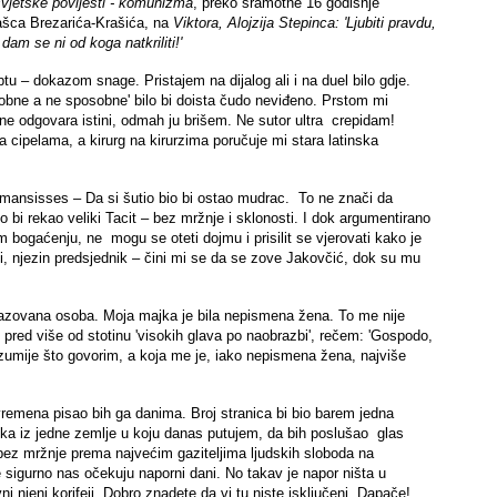
e svjetske povijesti - komunizma
, preko sramotne 16 godišnje
ašca Brezarića-Krašića, na
Viktora, Alojzija Stepinca: 'Ljubiti pravdu,
dam se ni od koga natkriliti!'
– dokazom snage. Pristajem na dijalog ali i na duel bilo gdje.
podobne a ne sposobne' bilo bi doista čudo neviđeno. Prstom mi
e odgovara istini, odmah ju brišem. Ne sutor ultra crepidam!
 na cipelama, a kirurg na kirurzima poručuje mi stara latinska
 mansisses – Da si šutio bio bi ostao mudrac. To ne znači da
ko bi rekao veliki Tacit – bez mržnje i sklonosti. I dok argumentirano
m bogaćenju, ne mogu se oteti dojmu i prisilit se vjerovati kako je
, njezin predsjednik – čini mi se da se zove Jakovčić, dok su mu
brazovana osoba. Moja majka je bila nepismena žena. To me nije
pred više od stotinu 'visokih glava po naobrazbi', rečem: 'Gospodo,
azumije što govorim, a koja me je, iako nepismena žena, najviše
vremena pisao bih ga danima. Broj stranica bi bio barem jedna
tka iz jedne zemlje u koju danas putujem, da bih poslušao glas
li bez mržnje prema najvećim gaziteljima ljudskih sloboda na
sigurno nas očekuju naporni dani. No takav je napor ništa u
njeni korifeji. Dobro znadete da vi tu niste isključeni. Dapače!