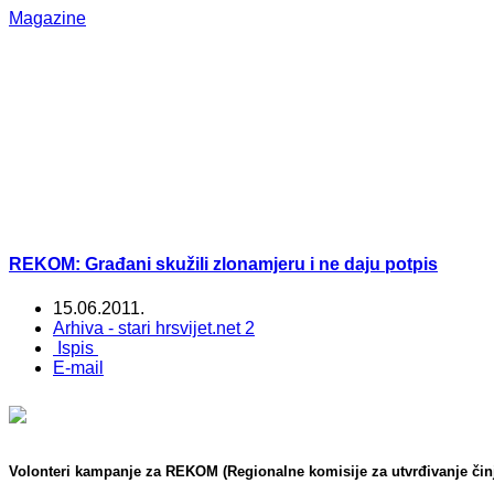
Magazine
REKOM: Građani skužili zlonamjeru i ne daju potpis
15.06.2011.
Arhiva - stari hrsvijet.net 2
Ispis
E-mail
Volonteri kampanje za REKOM (Regionalne komisije za utvrđivanje činj