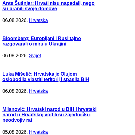
Ante Šušnjar: Hrvati nisu napadali, nego
su branili svoje domove
06.08.2026.
Hrvatska
Bloomberg: Europljani i Rusi tajno
razgovarali o miru u Ukrajini
06.08.2026.
Svijet
Luka Mišetić: Hrvatska je Olujom
oslobodila vlastiti teritorij i spasila BiH
06.08.2026.
Hrvatska
Milanović: Hrvatski narod u BiH i hrvatski
narod u Hrvatskoj vodili su zajednički i
neodvojiv rat
05.08.2026.
Hrvatska