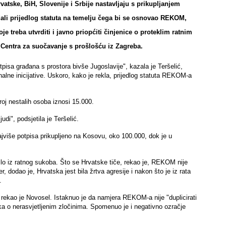
atske, BiH, Slovenije i Srbije nastavljaju s prikupljanjem
ali prijedlog statuta na temelju čega bi se osnovao REKOM,
 treba utvrditi i javno priopćiti činjenice o proteklim ratnim
, Centra za suočavanje s prošlošću iz Zagreba.
otpisa građana s prostora bivše Jugoslavije", kazala je Teršelić,
onalne inicijative. Uskoro, kako je rekla, prijedlog statuta REKOM-a
broj nestalih osoba iznosi 15.000.
udi", podsjetila je Teršelić.
ajviše potpisa prikupljeno na Kosovu, oko 100.000, dok je u
lo iz ratnog sukoba. Što se Hrvatske tiče, rekao je, REKOM nije
, dodao je, Hrvatska jest bila žrtva agresije i nakon što je iz rata
.
ekao je Novosel. Istaknuo je da namjera REKOM-a nije "duplicirati
ka o nerasvjetljenim zločinima. Spomenuo je i negativno ozračje