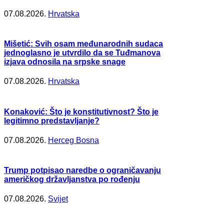
07.08.2026.
Hrvatska
Mišetić: Svih osam međunarodnih sudaca
jednoglasno je utvrdilo da se Tuđmanova
izjava odnosila na srpske snage
07.08.2026.
Hrvatska
Konaković: Što je konstitutivnost? Što je
legitimno predstavljanje?
07.08.2026.
Herceg Bosna
Trump potpisao naredbe o ograničavanju
američkog državljanstva po rođenju
07.08.2026.
Svijet