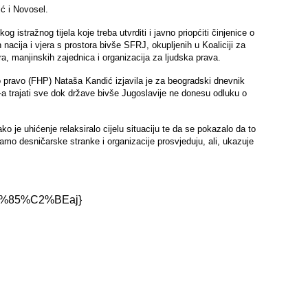
ić i Novosel.
tražnog tijela koje treba utvrditi i javno priopćiti činjenice o
nacija i vjera s prostora bivše SFRJ, okupljenih u Koaliciji za
, manjinskih zajednica i organizacija za ljudska prava.
o pravo (FHP) Nataša Kandić izjavila je za beogradski dnevnik
a trajati sve dok države bivše Jugoslavije ne donesu odluku o
 je uhićenje relaksiralo cijelu situaciju te da se pokazalo da to
r samo desničarske stranke i organizacije prosvjeduju, ali, ukazuje
r%C3%85%C2%BEaj}