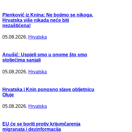
Plenković iz Knina: Ne bojimo se nikoga,
Hrvatska više nikada neće biti
nezaštićena!
05.08.2026.
Hrvatska
Anušić: Uspjeli smo u onome što smo
stoljećima sanjali
05.08.2026.
Hrvatska
Hrvatska i Knin ponosno slave obljetnicu
Oluje
05.08.2026.
Hrvatska
EU će se boriti protiv krijumčarenja
migranata i dezinformacija