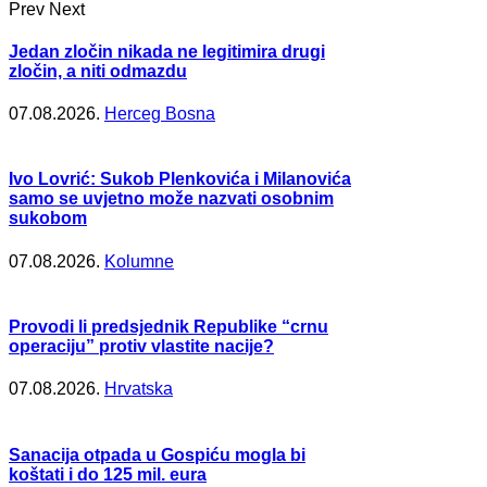
Prev
Next
Jedan zločin nikada ne legitimira drugi
zločin, a niti odmazdu
07.08.2026.
Herceg Bosna
Ivo Lovrić: Sukob Plenkovića i Milanovića
samo se uvjetno može nazvati osobnim
sukobom
07.08.2026.
Kolumne
Provodi li predsjednik Republike “crnu
operaciju” protiv vlastite nacije?
07.08.2026.
Hrvatska
Sanacija otpada u Gospiću mogla bi
koštati i do 125 mil. eura