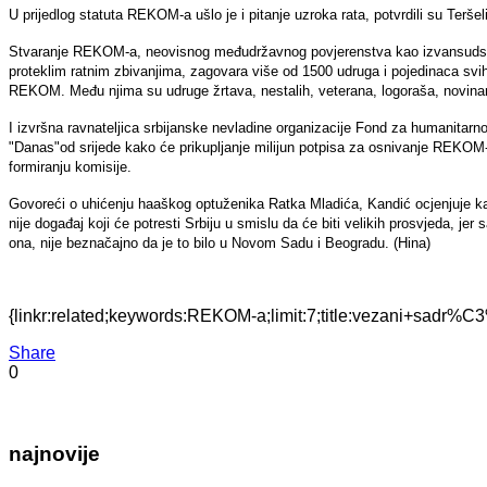
U prijedlog statuta REKOM-a ušlo je i pitanje uzroka rata, potvrdili su Teršel
Stvaranje REKOM-a, neovisnog međudržavnog povjerenstva kao izvansudskog is
proteklim ratnim zbivanjima, zagovara više od 1500 udruga i pojedinaca svih 
REKOM. Među njima su udruge žrtava, nestalih, veterana, logoraša, novinara
I izvršna ravnateljica srbijanske nevladine organizacije Fond za humanitarn
"Danas"od srijede kako će prikupljanje milijun potpisa za osnivanje REKOM-
formiranju komisije.
Govoreći o uhićenju haaškog optuženika Ratka Mladića, Kandić ocjenjuje kako
nije događaj koji će potresti Srbiju u smislu da će biti velikih prosvjeda, je
ona, nije beznačajno da je to bilo u Novom Sadu i Beogradu. (Hina)
{linkr:related;keywords:REKOM-a;limit:7;title:vezani+sad
Share
0
najnovije