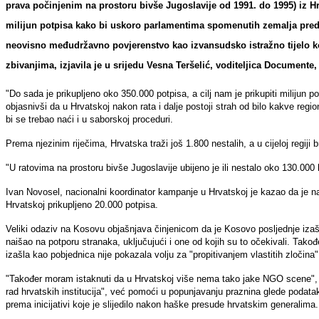
prava počinjenim na prostoru bivše Jugoslavije od 1991. do 1995) iz Hrv
milijun potpisa kako bi uskoro parlamentima spomenutih zemalja pred
neovisno međudržavno povjerenstvo kao izvansudsko istražno tijelo koje
zbivanjima, izjavila je u srijedu Vesna Teršelić, voditeljica Documente
"Do sada je prikupljeno oko 350.000 potpisa, a cilj nam je prikupiti milijun p
objasnivši da u Hrvatskoj nakon rata i dalje postoji strah od bilo kakve regi
bi se trebao naći i u saborskoj proceduri.
Prema njezinim riječima, Hrvatska traži još 1.800 nestalih, a u cijeloj regiji 
"U ratovima na prostoru bivše Jugoslavije ubijeno je ili nestalo oko 130.000 lj
Ivan Novosel, nacionalni koordinator kampanje u Hrvatskoj je kazao da je n
Hrvatskoj prikupljeno 20.000 potpisa.
Veliki odaziv na Kosovu objašnjava činjenicom da je Kosovo posljednje izaš
naišao na potporu stranaka, uključujući i one od kojih su to očekivali. Također
izašla kao pobjednica nije pokazala volju za "propitivanjem vlastitih zločina"
"Također moram istaknuti da u Hrvatskoj više nema tako jake NGO scene", r
rad hrvatskih institucija", već pomoći u popunjavanju praznina glede podata
prema inicijativi koje je slijedilo nakon haške presude hrvatskim generalima.