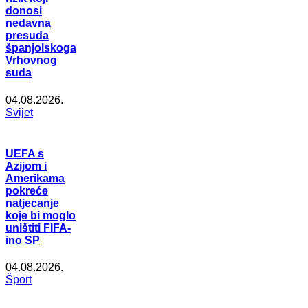
donosi
nedavna
presuda
španjolskoga
Vrhovnog
suda
04.08.2026.
Svijet
UEFA s
Azijom i
Amerikama
pokreće
natjecanje
koje bi moglo
uništiti FIFA-
ino SP
04.08.2026.
Šport