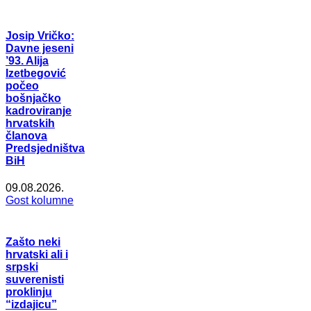
Josip Vričko:
Davne jeseni
’93. Alija
Izetbegović
počeo
bošnjačko
kadroviranje
hrvatskih
članova
Predsjedništva
BiH
09.08.2026.
Gost kolumne
Zašto neki
hrvatski ali i
srpski
suverenisti
proklinju
“izdajicu”