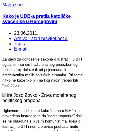
Magazine
Kako je UDB-a pratila katoličke
svećenike u Hercegovini
23.06.2011.
Arhiva - stari hrsvijet.net 2
Ispis
E-mail
Zahtjevi za donošenje zakona o lustraciji u BiH
uglavnom su dio tradicionalnog predizbornog
folklora koji dolaze ili od pojedinaca ili
predstavnika malih političkih stranaka. Pri tome
nitko ne kaže tko bi i na koji način trebao biti
“počišćen”.
Uglavnom, jadikuje se kako “samo u BiH” nije
provedena lustracija te da “nema napretka” dok
se ne obračuna s bivšim komunistima. Ideja o
lustraciji u BiH i nema previše pristaša među