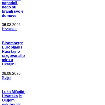
napadali,
nego su
branili svoje
domove
06.08.2026.
Hrvatska
Bloomberg:
Europljani i
Rusi tajno
razgovarali o
miru u
Ukrajini
06.08.2026.
Svijet
Luka Mišetić:
Hrvatska je
Olujom
oslobodila