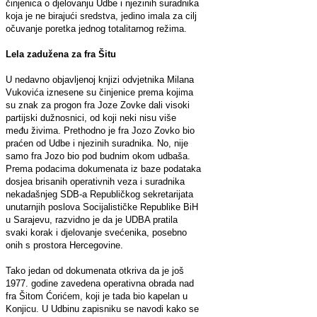
činjenica o djelovanju Udbe i njezinih suradnika
koja je ne birajući sredstva, jedino imala za cilj
očuvanje poretka jednog totalitarnog režima.
Lela zadužena za fra Šitu
U nedavno objavljenoj knjizi odvjetnika Milana
Vukovića iznesene su činjenice prema kojima
su znak za progon fra Joze Zovke dali visoki
partijski dužnosnici, od koji neki nisu više
među živima. Prethodno je fra Jozo Zovko bio
praćen od Udbe i njezinih suradnika. No, nije
samo fra Jozo bio pod budnim okom udbaša.
Prema podacima dokumenata iz baze podataka
dosjea brisanih operativnih veza i suradnika
nekadašnjeg SDB-a Republičkog sekretarijata
unutarnjih poslova Socijalističke Republike BiH
u Sarajevu, razvidno je da je UDBA pratila
svaki korak i djelovanje svećenika, posebno
onih s prostora Hercegovine.
Tako jedan od dokumenata otkriva da je još
1977. godine zavedena operativna obrada nad
fra Šitom Ćorićem, koji je tada bio kapelan u
Konjicu. U Udbinu zapisniku se navodi kako se