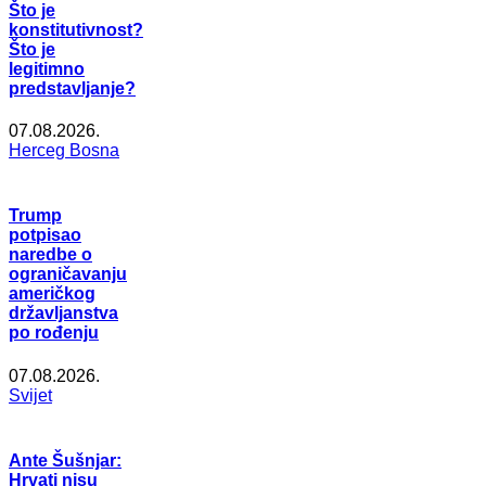
Što je
konstitutivnost?
Što je
legitimno
predstavljanje?
07.08.2026.
Herceg Bosna
Trump
potpisao
naredbe o
ograničavanju
američkog
državljanstva
po rođenju
07.08.2026.
Svijet
Ante Šušnjar:
Hrvati nisu