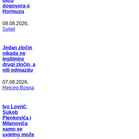
blizu
dogovora o
Hormuzu
08.08.2026.
Svijet
Jedan zločin
nikada ne
legitimira
drugi zločin, a
niti odmazdu
07.08.2026.
Herceg Bosna
Ivo Lovrić:
Sukob
Plenkovića i
Milanovića
samo se
uvjetno može