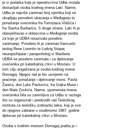
je iz podatka koje je operativcima Udbe morala
dostavljati osoba kodnog imena Laki. Naime,
Udbu je najviše zanimao broj vjernika koji se
okupljaju povodom ukazanja u Međugorju te
ponašanje svećenika fra Tomislava Vlašića i
fra Slavka Barbarića. S druge strane, Laki ih je
obavještavao o dolascima u Međugorje osoba
za koje je UDBA iskazivala posebno
zanimanje. Posebno ih je zanimao francuski
teolog Rene Lorentin te Ludvig Stopar,
neuropsihijatar i parapsiholog iz Maribora.
UDBA se posebno zanimala i za djelovanje
svećenika pri katedralnoj crkvi u Mostaru. U
tom cilju angažirana je osoba kodnog imena
Domagoj. Njegov rad je bio usmjeren na
praćenje, ponašanje i djelovanje mons. Pavla
Žanića, don Luke Pavlovića, fra Gojka Muse i
don Mate Zovkića. Naime, spomenuta imena
svećenika bila su zanimljiva za Udbu iz razloga
što su organizirali i predvodili rad Teološkog
instituta za teološku izobrazbu laika, koji je sve
do njegove zabrane u studenome 1987. godine
djelovao pri katedralnoj crkvi u Mostaru.
Osoba s kodnim imenom Domagoj pratila je i