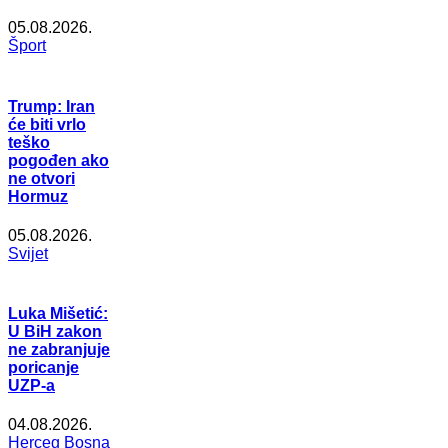
05.08.2026.
Šport
Trump: Iran
će biti vrlo
teško
pogođen ako
ne otvori
Hormuz
05.08.2026.
Svijet
Luka Mišetić:
U BiH zakon
ne zabranjuje
poricanje
UZP-a
04.08.2026.
Herceg Bosna