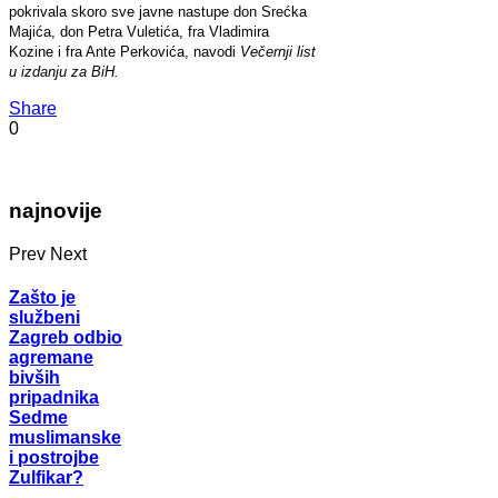
pokrivala skoro sve javne nastupe don Srećka
Majića, don Petra Vuletića, fra Vladimira
Kozine i fra Ante Perkovića, navodi
Večernji list
u izdanju za BiH.
Share
0
najnovije
Prev
Next
Zašto je
službeni
Zagreb odbio
agremane
bivših
pripadnika
Sedme
muslimanske
i postrojbe
Zulfikar?