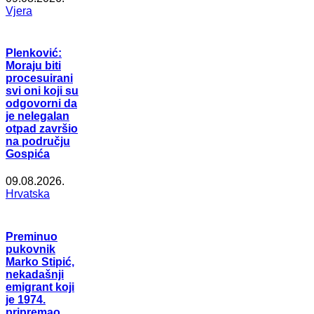
Vjera
Plenković:
Moraju biti
procesuirani
svi oni koji su
odgovorni da
je nelegalan
otpad završio
na području
Gospića
09.08.2026.
Hrvatska
Preminuo
pukovnik
Marko Stipić,
nekadašnji
emigrant koji
je 1974.
pripremao