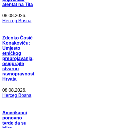
atentat na Tita
08.08.2026.
Herceg Bosna
Zdenko Ćosić
Konakoviću:
Umjesto
etničkog
prebrojavanja,
osigurajte
stvarnu
ravnopravnost
Hrvata
08.08.2026.
Herceg Bosna
Amerikanci
ponovno
tvrde da su