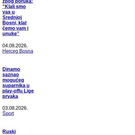
zbog poruka:
“Klali smo
vas u
Srednjoj
Bosni, klat
ćemo vam i
unuke”
04.08.2026.
Herceg Bosna
Dinamo
saznao
mogućeg
suparnika u
play-offu Lige
prvaka
03.08.2026.
Šport
Ruski