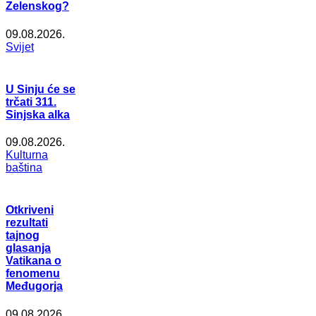
Zelenskog?
09.08.2026.
Svijet
U Sinju će se
trčati 311.
Sinjska alka
09.08.2026.
Kulturna
baština
Otkriveni
rezultati
tajnog
glasanja
Vatikana o
fenomenu
Međugorja
09.08.2026.