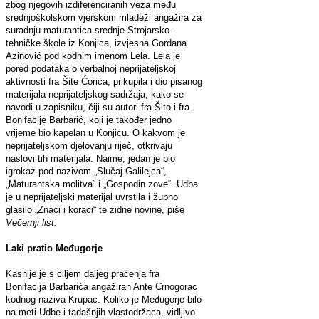
zbog njegovih izdiferenciranih veza među
srednjoškolskom vjerskom mladeži angažira za
suradnju maturantica srednje Strojarsko-
tehničke škole iz Konjica, izvjesna Gordana
Azinović pod kodnim imenom Lela. Lela je
pored podataka o verbalnoj neprijateljskoj
aktivnosti fra Šite Ćorića, prikupila i dio pisanog
materijala neprijateljskog sadržaja, kako se
navodi u zapisniku, čiji su autori fra Šito i fra
Bonifacije Barbarić, koji je također jedno
vrijeme bio kapelan u Konjicu. O kakvom je
neprijateljskom djelovanju riječ, otkrivaju
naslovi tih materijala. Naime, jedan je bio
igrokaz pod nazivom „Slučaj Galilejca“,
„Maturantska molitva“ i „Gospodin zove“. Udba
je u neprijateljski materijal uvrstila i župno
glasilo „Znaci i koraci“ te zidne novine, piše
Večernji list.
Laki pratio Međugorje
Kasnije je s ciljem daljeg praćenja fra
Bonifacija Barbarića angažiran Ante Crnogorac
kodnog naziva Krupac. Koliko je Međugorje bilo
na meti Udbe i tadašnjih vlastodržaca, vidljivo