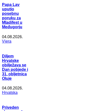
Papa Lav
uputio
posebnu
poruku za
Mladifest u
Međugorju
04.08.2026.
Vjera
Diljem
Hrvatske
obilježava se
Dan pobjede i
31. obljetnica
Oluje
04.08.2026.
Hrvatska
Priveden