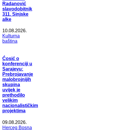
Radanović
slavodobitnik
311. Sinjske
alke
10.08.2026.
Kulturna
baština
Ćosić o
konferenciji u
Sarajevu:
Prebrojavanje
malobrojnijih
skupina
uvijek je
prethodilo
velikim
nacionalističkim
projektima
09.08.2026.
Herceg Bosna