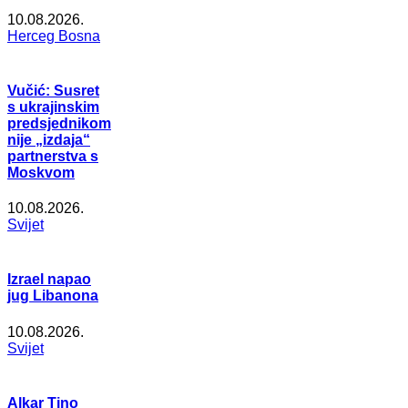
10.08.2026.
Herceg Bosna
Vučić: Susret
s ukrajinskim
predsjednikom
nije „izdaja“
partnerstva s
Moskvom
10.08.2026.
Svijet
Izrael napao
jug Libanona
10.08.2026.
Svijet
Alkar Tino