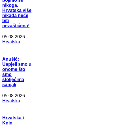
bojimo se
nikoga,
Hrvatska više
nikada neće
biti
nezaštićena!
05.08.2026.
Hrvatska
Anušić:
Uspjeli smo u
onome što
smo
stoljećima
sanjali
05.08.2026.
Hrvatska
Hrvatska i
Knin