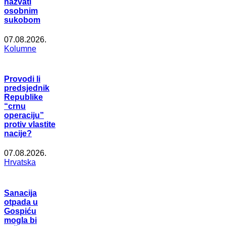
nazvati
osobnim
sukobom
07.08.2026.
Kolumne
Provodi li
predsjednik
Republike
“crnu
operaciju”
protiv vlastite
nacije?
07.08.2026.
Hrvatska
Sanacija
otpada u
Gospiću
mogla bi