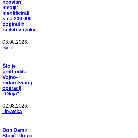
neovisni
mediji:
Identificirali
smo 236.000
poginulih
ruskih vojnika
03.08.2026.
Svijet
Što je
prethodilo
Vojno-
redarstvenoj
operaciji
"Oluja"
02.08.2026.
Hrvatska
Don Damir
Stojić: Dobio