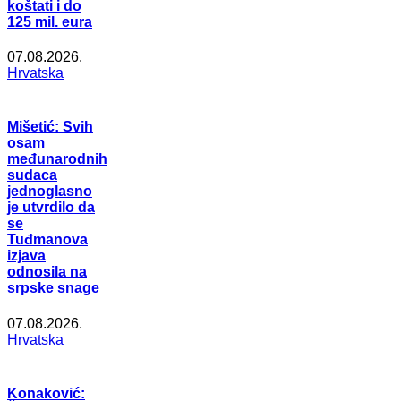
koštati i do
125 mil. eura
07.08.2026.
Hrvatska
Mišetić: Svih
osam
međunarodnih
sudaca
jednoglasno
je utvrdilo da
se
Tuđmanova
izjava
odnosila na
srpske snage
07.08.2026.
Hrvatska
Konaković: