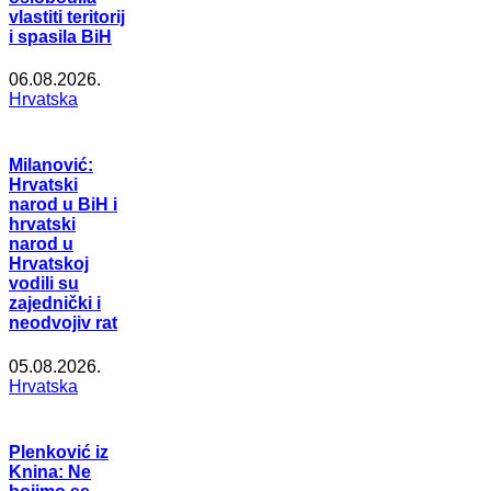
vlastiti teritorij
i spasila BiH
06.08.2026.
Hrvatska
Milanović:
Hrvatski
narod u BiH i
hrvatski
narod u
Hrvatskoj
vodili su
zajednički i
neodvojiv rat
05.08.2026.
Hrvatska
Plenković iz
Knina: Ne