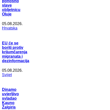
ponosno
slave
obljetnicu
Oluje
05.08.2026.
Hrvatska
EU će se
boriti protiv
krijumčarenja
migranata i
dezinformacija
05.08.2026.
Svijet
Dinamo
uvjerljivo
svladao
Kauno
Žalgiris