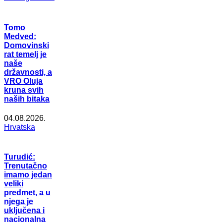
Tomo
Medved:
Domovinski
rat temelj je
naše
državnosti, a
VRO Oluja
kruna svih
naših bitaka
04.08.2026.
Hrvatska
Turudić:
Trenutačno
imamo jedan
veliki
predmet, a u
njega je
uključena i
nacionalna