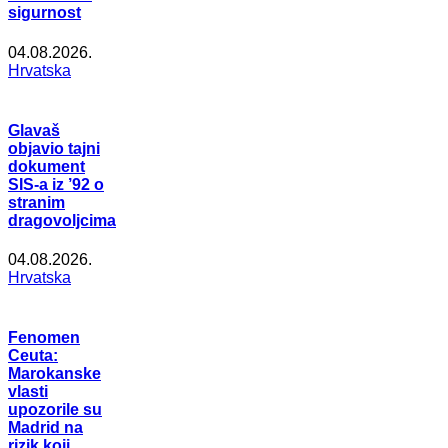
sigurnost
04.08.2026.
Hrvatska
Glavaš
objavio tajni
dokument
SIS-a iz ’92 o
stranim
dragovoljcima
04.08.2026.
Hrvatska
Fenomen
Ceuta:
Marokanske
vlasti
upozorile su
Madrid na
rizik koji