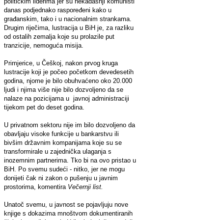
političkim liderima jer su nekadašnji komunisti
danas podjednako raspoređeni kako u
građanskim, tako i u nacionalnim strankama.
Drugim riječima, lustracija u BiH je, za razliku
od ostalih zemalja koje su prolazile put
tranzicije, nemoguća misija.
Primjerice, u Češkoj, nakon prvog kruga
lustracije koji je počeo početkom devedesetih
godina, njome je bilo obuhvaćeno oko 20.000
ljudi i njima više nije bilo dozvoljeno da se
nalaze na pozicijama u javnoj administraciji
tijekom pet do deset godina.
U privatnom sektoru nije im bilo dozvoljeno da
obavljaju visoke funkcije u bankarstvu ili
bivšim državnim kompanijama koje su se
transformirale u zajednička ulaganja s
inozemnim partnerima. Tko bi na ovo pristao u
BiH. Po svemu sudeći - nitko, jer ne mogu
donijeti čak ni zakon o pušenju u javnim
prostorima, komentira
Večernji list.
Unatoč svemu, u javnost se pojavljuju nove
knjige s dokazima mnoštvom dokumentiranih