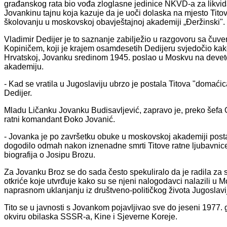
građanskog rata bio vođa zloglasne jedinice NKVD-a za likvida
Jovankinu tajnu koja kazuje da je uoči dolaska na mjesto Tito
školovanju u moskovskoj obavještajnoj akademiji „Đeržinski".
Vladimir Dedijer je to saznanje zabilježio u razgovoru sa č
Kopiničem, koji je krajem osamdesetih Dedijeru svjedočio kako
Hrvatskoj, Jovanku sredinom 1945. poslao u Moskvu na deve
akademiju.
- Kad se vratila u Jugoslaviju ubrzo je postala Titova "domaći
Dedijer.
Mladu Ličanku Jovanku Budisavljević, zapravo je, preko šefa
ratni komandant Đoko Jovanić.
- Jovanka je po završetku obuke u moskovskoj akademiji postala
dogodilo odmah nakon iznenadne smrti Titove ratne ljubavnic
biografija o Josipu Brozu.
Za Jovanku Broz se do sada često spekuliralo da je radila za 
otkriće koje utvrđuje kako su se njeni nalogodavci nalazili u M
naprasnom uklanjanju iz društveno-političkog života Jugoslavij
Tito se u javnosti s Jovankom pojavljivao sve do jeseni 1977.
okviru obilaska SSSR-a, Kine i Sjeverne Koreje.