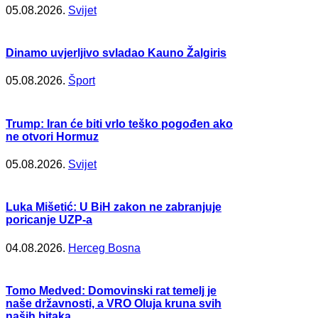
05.08.2026.
Svijet
Dinamo uvjerljivo svladao Kauno Žalgiris
05.08.2026.
Šport
Trump: Iran će biti vrlo teško pogođen ako
ne otvori Hormuz
05.08.2026.
Svijet
Luka Mišetić: U BiH zakon ne zabranjuje
poricanje UZP-a
04.08.2026.
Herceg Bosna
Tomo Medved: Domovinski rat temelj je
naše državnosti, a VRO Oluja kruna svih
naših bitaka