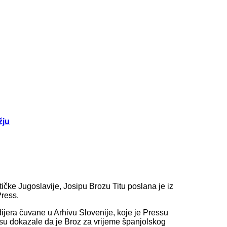
žju
ičke Jugoslavije, Josipu Brozu Titu poslana je iz
Press.
ijera čuvane u Arhivu Slovenije, koje je Pressu
o su dokazale da je Broz za vrijeme španjolskog