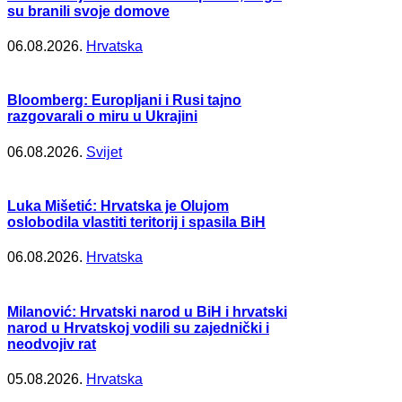
su branili svoje domove
06.08.2026.
Hrvatska
Bloomberg: Europljani i Rusi tajno
razgovarali o miru u Ukrajini
06.08.2026.
Svijet
Luka Mišetić: Hrvatska je Olujom
oslobodila vlastiti teritorij i spasila BiH
06.08.2026.
Hrvatska
Milanović: Hrvatski narod u BiH i hrvatski
narod u Hrvatskoj vodili su zajednički i
neodvojiv rat
05.08.2026.
Hrvatska