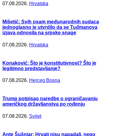
07.08.2026.
Hrvatska
Mišetić: Svih osam međunarodnih sudaca
jednoglasno je utvrdilo da se Tuđmanova
izjava odnosila na srpske snage
07.08.2026.
Hrvatska
Konaković: Što je konstitutivnost? Što je
legitimno predstavljanje?
07.08.2026.
Herceg Bosna
Trump potpisao naredbe o ograničavanju
američkog državljanstva po rođenju
07.08.2026.
Svijet
Ante Šušnjar: Hrvati nisu napadali, nego