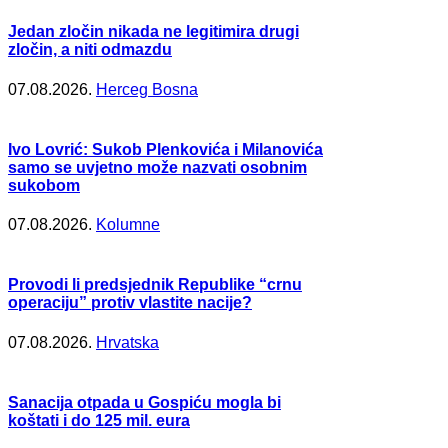
Jedan zločin nikada ne legitimira drugi
zločin, a niti odmazdu
07.08.2026.
Herceg Bosna
Ivo Lovrić: Sukob Plenkovića i Milanovića
samo se uvjetno može nazvati osobnim
sukobom
07.08.2026.
Kolumne
Provodi li predsjednik Republike “crnu
operaciju” protiv vlastite nacije?
07.08.2026.
Hrvatska
Sanacija otpada u Gospiću mogla bi
koštati i do 125 mil. eura