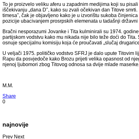
To je proizvelo veliku aferu u zapadnim medijima koji su pisali
iščekivanju „dana D", kako su zvali očekivan dan Titove smrti
timesa", čak je objavljeno kako je u izvorištu sukoba činjenica
pozicije ubacivanjem prosrpskih elemenata u tadašnji državni 
Bračni nesporazumi Jovanke i Tita kulminirali su 1974. godin
partijskom vodstvu kako mu nikada nije bilo teže doći do Tita.
osnuje specijalnu komisiju koja će proučavati „slučaj drugarice
U veljači 1975. političko vodstvo SFRJ je dalo upute Titovim l
Rapu da posvjedoče kako Brozu prijeti velika opasnost od nj
njenoj ljubomori zbog Titovog odnosa sa dvije mlade maserke, 
M.M.
Share
0
najnovije
Prev
Next