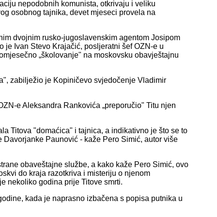
ciju nepodobnih komunista, otkrivaju i veliku
vog osobnog tajnika, devet mjeseci provela na
uvenim dvojnim rusko-jugoslavenskim agentom Josipom
 je Ivan Stevo Krajačić, posljeratni šef OZN-e u
tomjesečno „školovanje" na moskovsku obavještajnu
ca", zabilježio je Kopiničevo svjedočenje Vladimir
 OZN-e Aleksandra Rankovića „preporučio" Titu njen
 Titova "domaćica" i tajnica, a indikativno je što se to
e Davorjanke Paunović - kaže Pero Simić, autor više
strane obaveštajne službe, a kako kaže Pero Simić, ovo
oskvi do kraja razotkriva i misteriju o njenom
e nekoliko godina prije Titove smrti.
 godine, kada je naprasno izbačena s popisa putnika u