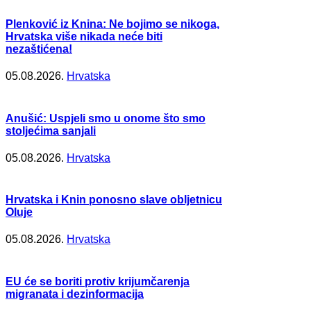
Plenković iz Knina: Ne bojimo se nikoga,
Hrvatska više nikada neće biti
nezaštićena!
05.08.2026.
Hrvatska
Anušić: Uspjeli smo u onome što smo
stoljećima sanjali
05.08.2026.
Hrvatska
Hrvatska i Knin ponosno slave obljetnicu
Oluje
05.08.2026.
Hrvatska
EU će se boriti protiv krijumčarenja
migranata i dezinformacija