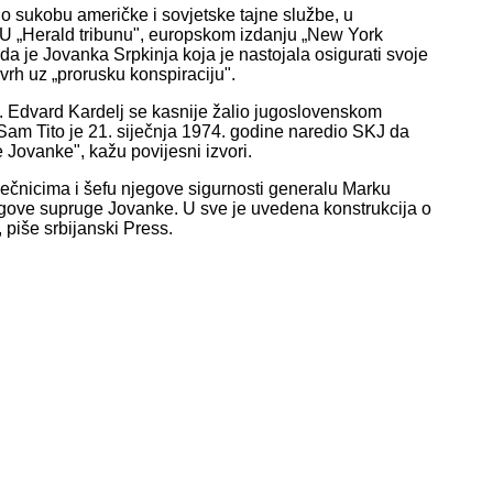
 o sukobu američke i sovjetske tajne službe, u
. U „Herald tribunu", europskom izdanju „New York
 da je Jovanka Srpkinja koja je nastojala osigurati svoje
vrh uz „prorusku konspiraciju".
e. Edvard Kardelj se kasnije žalio jugoslovenskom
 Sam Tito je 21. siječnja 1974. godine naredio SKJ da
 Jovanke", kažu povijesni izvori.
iječnicima i šefu njegove sigurnosti generalu Marku
egove supruge Jovanke. U sve je uvedena konstrukcija o
piše srbijanski Press.