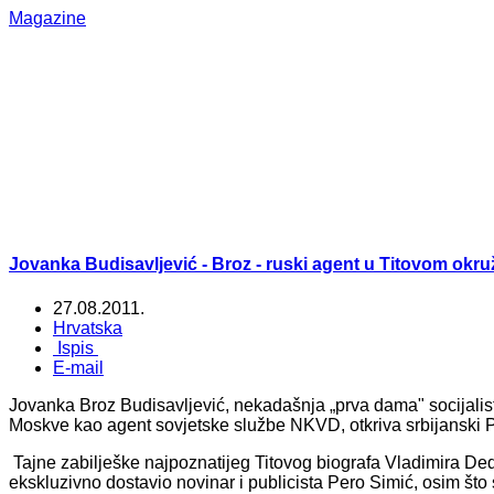
Magazine
Jovanka Budisavljević - Broz - ruski agent u Titovom okru
27.08.2011.
Hrvatska
Ispis
E-mail
Jovanka Broz Budisavljević, nekadašnja „prva dama" socijalist
Moskve kao agent sovjetske službe NKVD, otkriva srbijanski 
Tajne zabilješke najpoznatijeg Titovog biografa Vladimira Ded
ekskluzivno dostavio novinar i publicista Pero Simić, osim št