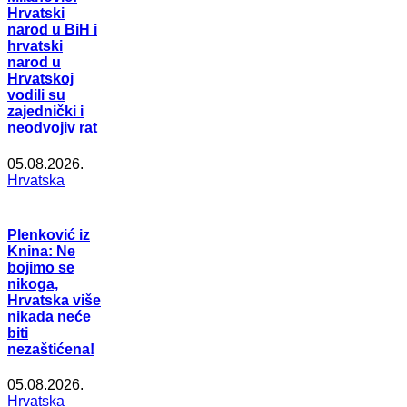
Hrvatski
narod u BiH i
hrvatski
narod u
Hrvatskoj
vodili su
zajednički i
neodvojiv rat
05.08.2026.
Hrvatska
Plenković iz
Knina: Ne
bojimo se
nikoga,
Hrvatska više
nikada neće
biti
nezaštićena!
05.08.2026.
Hrvatska