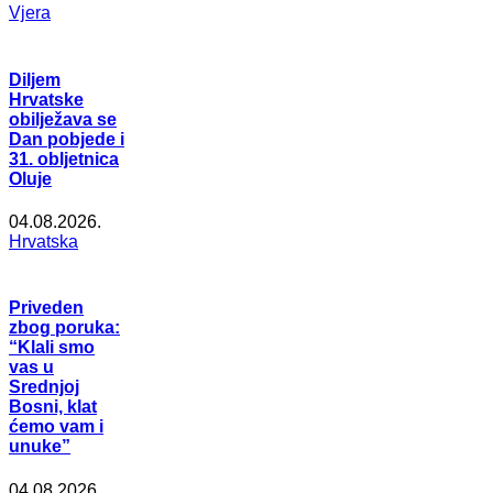
Vjera
Diljem
Hrvatske
obilježava se
Dan pobjede i
31. obljetnica
Oluje
04.08.2026.
Hrvatska
Priveden
zbog poruka:
“Klali smo
vas u
Srednjoj
Bosni, klat
ćemo vam i
unuke”
04.08.2026.