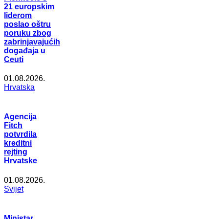
21 europskim
liderom
poslao oštru
poruku zbog
zabrinjavajućih
događaja u
Ceuti
01.08.2026.
Hrvatska
Agencija
Fitch
potvrdila
kreditni
rejting
Hrvatske
01.08.2026.
Svijet
Ministar