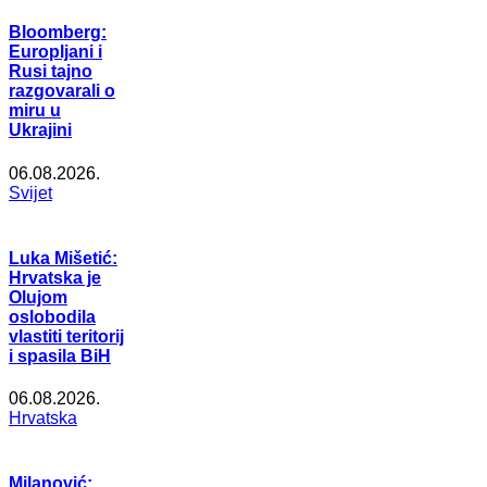
Bloomberg:
Europljani i
Rusi tajno
razgovarali o
miru u
Ukrajini
06.08.2026.
Svijet
Luka Mišetić:
Hrvatska je
Olujom
oslobodila
vlastiti teritorij
i spasila BiH
06.08.2026.
Hrvatska
Milanović: