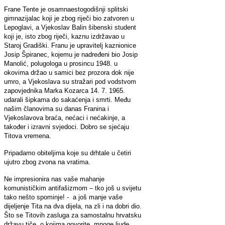
Frane Tente je osamnaestogodišnji splitski
gimnazijalac koji je zbog riječi bio zatvoren u
Lepoglavi, a Vjekoslav Balin šibenski student
koji je, isto zbog riječi, kaznu izdržavao u
Staroj Gradiški. Franu je upravitelj kaznionice
Josip Špiranec, kojemu je nadređeni bio Josip
Manolić, polugologa u prosincu 1948. u
okovima držao u samici bez prozora dok nije
umro, a Vjekoslava su stražari pod vodstvom
zapovjednika Marka Kozarca 14. 7. 1965.
udarali šipkama do sakaćenja i smrti. Među
našim članovima su danas Franina i
Vjekoslavova braća, nećaci i nećakinje, a
također i izravni svjedoci. Dobro se sjećaju
Titova vremena.
Pripadamo obiteljima koje su drhtale u četiri
ujutro zbog zvona na vratima.
Ne impresionira nas vaše mahanje
komunističkim antifašizmom – tko još u svijetu
tako nešto spominje! - a još manje vaše
dijeljenje Tita na dva dijela, na zli i na dobri dio.
Što se
Titovih zasluga za samostalnu hrvatsku
državu tiče, o kojima govorite, mnoge ljude