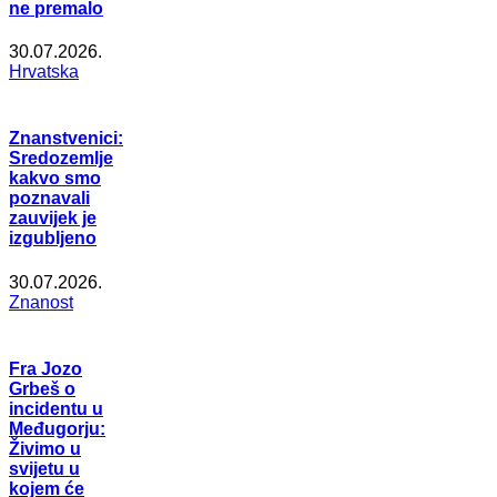
ne premalo
30.07.2026.
Hrvatska
Znanstvenici:
Sredozemlje
kakvo smo
poznavali
zauvijek je
izgubljeno
30.07.2026.
Znanost
Fra Jozo
Grbeš o
incidentu u
Međugorju:
Živimo u
svijetu u
kojem će