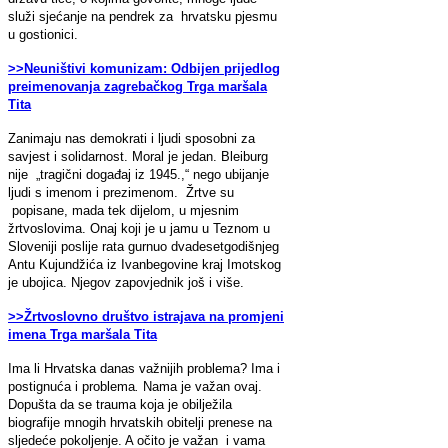
služi sjećanje na pendrek za hrvatsku pjesmu
u gostionici.
>>Neuništivi komunizam: Odbijen prijedlog
preimenovanja zagrebačkog Trga maršala
Tita
Zanimaju nas demokrati i ljudi sposobni za
savjest i solidarnost. Moral je jedan. Bleiburg
nije „tragični događaj iz 1945.,“ nego ubijanje
ljudi s imenom i prezimenom. Žrtve su
popisane, mada tek dijelom, u mjesnim
žrtvoslovima. Onaj koji je u jamu u Teznom u
Sloveniji poslije rata gurnuo dvadesetgodišnjeg
Antu Kujundžića iz Ivanbegovine kraj Imotskog
je ubojica. Njegov zapovjednik još i više.
>>Žrtvoslovno društvo istrajava na promjeni
imena Trga maršala Tita
Ima li Hrvatska danas važnijih problema? Ima i
postignuća i problema
.
Nama je važan ovaj.
Dopušta da se trauma koja je obilježila
biografije mnogih hrvatskih obitelji prenese na
sljedeće pokoljenje. A očito je važan i vama