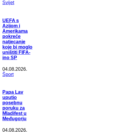
Svijet
UEFA s
Azijom i
Amerikama
pokreće
natjecanje
koje bi moglo
uništiti FIFA-
ino SP
04.08.2026.
Šport
Papa Lav
uputio
posebnu
poruku za
Mladifest u
Međugorju
04.08.2026.