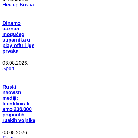
Herceg Bosna
Dinamo
saznao
mogućeg
suparnika u
play-offu Lige
prvaka
03.08.2026.
Šport
Ruski
neovisni
mediji:
Identificirali
smo 236.000
poginulih
ruskih vojnika
03.08.2026.