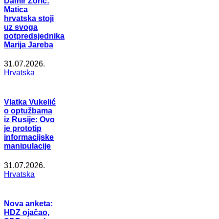
Damir Zorić:
Matica
hrvatska stoji
uz svoga
potpredsjednika
Marija Jareba
31.07.2026.
Hrvatska
Vlatka Vukelić
o optužbama
iz Rusije: Ovo
je prototip
informacijske
manipulacije
31.07.2026.
Hrvatska
Nova anketa:
HDZ ojačao,