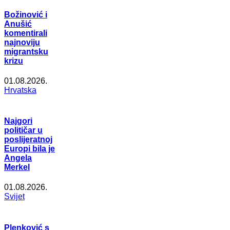
Božinović i
Anušić
komentirali
najnoviju
migrantsku
krizu
01.08.2026.
Hrvatska
Najgori
političar u
poslijeratnoj
Europi bila je
Angela
Merkel
01.08.2026.
Svijet
Plenković s