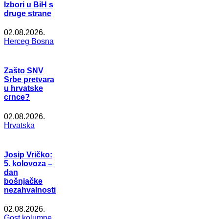
Izbori u BiH s
druge strane
02.08.2026.
Herceg Bosna
Zašto SNV
Srbe pretvara
u hrvatske
crnce?
02.08.2026.
Hrvatska
Josip Vričko:
5. kolovoza –
dan
bošnjačke
nezahvalnosti
02.08.2026.
Gost kolumne