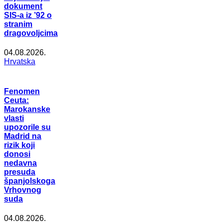
dokument
SIS-a iz ’92 o
stranim
dragovoljcima
04.08.2026.
Hrvatska
Fenomen
Ceuta:
Marokanske
vlasti
upozorile su
Madrid na
rizik koji
donosi
nedavna
presuda
španjolskoga
Vrhovnog
suda
04.08.2026.