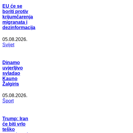
EU će se
boriti protiv
krijumčarenja
migranata i
dezinformacija
05.08.2026.
Svijet
Dinamo
uvjerljivo
svladao
Kauno
Žalgiris
05.08.2026.
Šport
Trump: Iran
će biti vrlo
teško