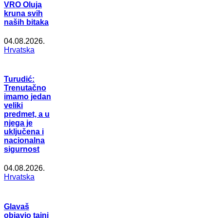
VRO Oluja
kruna svih
naših bitaka
04.08.2026.
Hrvatska
Turudić:
Trenutačno
imamo jedan
veliki
predmet, a u
njega je
uključena i
nacionalna
sigurnost
04.08.2026.
Hrvatska
Glavaš
objavio tajni