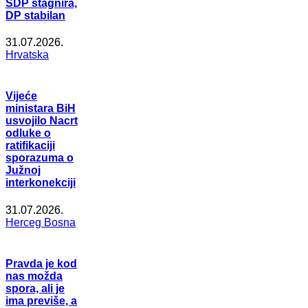
SDP stagnira,
DP stabilan
31.07.2026.
Hrvatska
Vijeće
ministara BiH
usvojilo Nacrt
odluke o
ratifikaciji
sporazuma o
Južnoj
interkonekciji
31.07.2026.
Herceg Bosna
Pravda je kod
nas možda
spora, ali je
ima previše, a