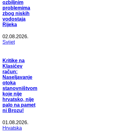
ozbiljnim
problemima
zbog niskih
vodostaja
Rijeka
02.08.2026.
Svijet
Kritike na
Klasićev
račun:
Naseljavanje
otoka
stanovništvom
koje nije
hrvatsko, nije
palo na pamet
ni Brozu!
01.08.2026.
Hrvatska