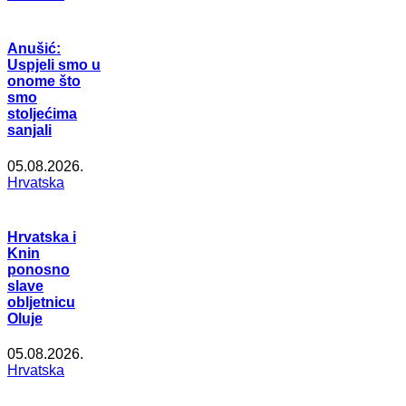
Anušić:
Uspjeli smo u
onome što
smo
stoljećima
sanjali
05.08.2026.
Hrvatska
Hrvatska i
Knin
ponosno
slave
obljetnicu
Oluje
05.08.2026.
Hrvatska