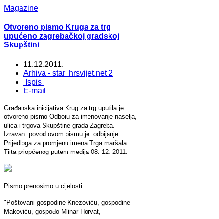
Magazine
Otvoreno pismo Kruga za trg
upućeno zagrebačkoj gradskoj
Skupštini
11.12.2011.
Arhiva - stari hrsvijet.net 2
Ispis
E-mail
Građanska inicijativa Krug za trg uputila je
otvoreno pismo Odboru za imenovanje naselja,
ulica i trgova Skupštine grada Zagreba.
Izravan povod ovom pismu je odbijanje
Prijedloga za promjenu imena Trga maršala
Tiita priopćenog putem medija 08. 12. 2011.
Pismo prenosimo u cijelosti:
"Poštovani gospodine Knezoviću, gospodine
Makoviću, gospođo Mlinar Horvat,