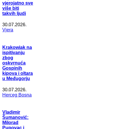
vjerojatno sve
više biti
takvih ljudi
30.07.2026.
Vjera
Krakowiak na
ispitivanju
zbog
oskvrnuća
Gospinih
kipova i oltara
u Međugorju
30.07.2026.
Herceg Bosna
Vladimir
Šumanović:
Milorad
Pupovac i