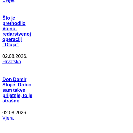
Svijet
Što je
prethodilo
Vojno-
redarstvenoj
operaciji
"Oluja"
02.08.2026.
Hrvatska
Don Damir
Stojić: Dobio
sam takve
prijetnje, to je
strašno
02.08.2026.
Vjera