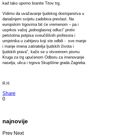
kad tako uporno branite Titov trg.
Vidimo da uvažavanje ljudskog dostojanstva u
današnjem svijetu zadobiva prevlast. Na
europskim trgovima bit će vremenom – pa i
usprkos vašoj „jednoglasnoj odluci“
protiv
petstotina potpisa sveučilišnih profesora i
umjetnika u zahtjevu koji ste odbili - sve manje
i manje imena zatiratelja ljudskih života i
ljudskih prava", kaže se u otvorenom pismu
Kruga za trg upućenom Odboru za imenovanje
naselja, ulica i trgova Skupštine grada Zagreba.
R.H.
Share
0
najnovije
Prev
Next