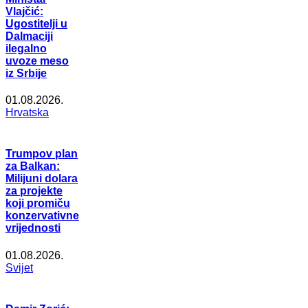
Vlajčić:
Ugostitelji u
Dalmaciji
ilegalno
uvoze meso
iz Srbije
01.08.2026.
Hrvatska
Trumpov plan
za Balkan:
Milijuni dolara
za projekte
koji promiču
konzervativne
vrijednosti
01.08.2026.
Svijet