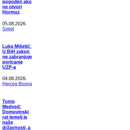
pogođen ako
ne otvori
Hormuz
05.08.2026.
Svijet
Luka Mišetić:
U BiH zakon
ne zabranjuje
poricanje
UZP-a
04.08.2026.
Herceg Bosna
Tomo
Medved:
Domovinski
rat temelj je
naše
državnosti, a