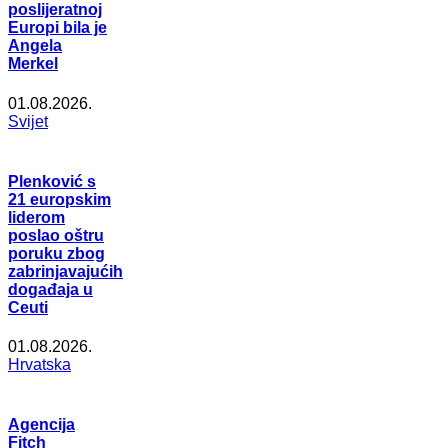
poslijeratnoj
Europi bila je
Angela
Merkel
01.08.2026.
Svijet
Plenković s
21 europskim
liderom
poslao oštru
poruku zbog
zabrinjavajućih
događaja u
Ceuti
01.08.2026.
Hrvatska
Agencija
Fitch