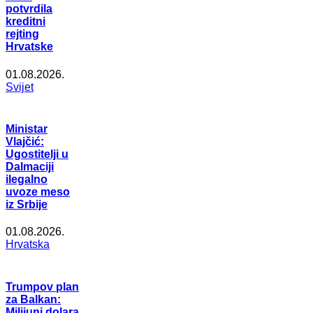
potvrdila
kreditni
rejting
Hrvatske
01.08.2026.
Svijet
Ministar
Vlajčić:
Ugostitelji u
Dalmaciji
ilegalno
uvoze meso
iz Srbije
01.08.2026.
Hrvatska
Trumpov plan
za Balkan:
Milijuni dolara