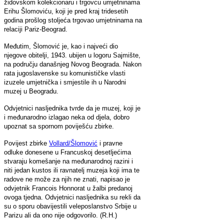
židovskom kolekcionaru i trgovcu umjetninama
Erihu Šlomoviću, koji je pred kraj tridesetih
godina prošlog stoljeća trgovao umjetninama na
relaciji Pariz-Beograd.
Međutim, Šlomović je, kao i najveći dio
njegove obitelji, 1943. ubijen u logoru Sajmište,
na području današnjeg Novog Beograda. Nakon
rata jugoslavenske su komunističke vlasti
izuzele umjetnička i smjestile ih u Narodni
muzej u Beogradu.
Odvjetnici nasljednika tvrde da je muzej, koji je
i međunarodno izlagao neka od djela, dobro
upoznat sa spornom poviješću zbirke.
Povijest zbirke
Vollard/Šlomović
i pravne
odluke donesene u Francuskoj desetljećima
stvaraju komešanje na međunarodnoj razini i
niti jedan kustos ili ravnatelj muzeja koji ima te
radove ne može za njih ne znati, napisao je
odvjetnik Francois Honnorat u žalbi predanoj
ovoga tjedna. Odvjetnici nasljednika su rekli da
su o sporu obavijestili veleposlanstvo Srbije u
Parizu ali da ono nije odgovorilo. (R.H.)