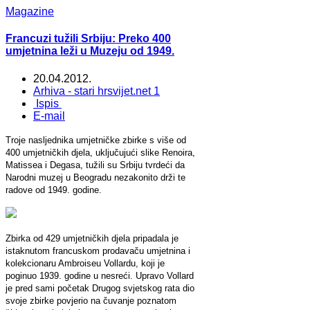
Magazine
Francuzi tužili Srbiju: Preko 400
umjetnina leži u Muzeju od 1949.
20.04.2012.
Arhiva - stari hrsvijet.net 1
Ispis
E-mail
Troje nasljednika umjetničke zbirke s više od
400 umjetničkih djela, uključujući slike Renoira,
Matissea i Degasa, tužili su Srbiju tvrdeći da
Narodni muzej u Beogradu nezakonito drži te
radove od 1949. godine.
Zbirka od 429 umjetničkih djela pripadala je
istaknutom francuskom prodavaču umjetnina i
kolekcionaru Ambroiseu Vollardu, koji je
poginuo 1939. godine u nesreći. Upravo Vollard
je pred sami početak Drugog svjetskog rata dio
svoje zbirke povjerio na čuvanje poznatom