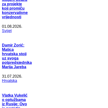
za projekte
koji promiču
konzervativne
vrijednosti
01.08.2026.
Svijet
Damir Zorić:
Matica
hrvatska stoji
uz svoga
potpredsjednika
Marija Jareba
31.07.2026.
Hrvatska
Vlatka Vukelić
o optužbama
iz Rusije: Ovo