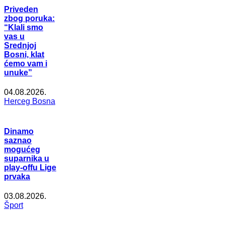
Priveden
zbog poruka:
“Klali smo
vas u
Srednjoj
Bosni, klat
ćemo vam i
unuke”
04.08.2026.
Herceg Bosna
Dinamo
saznao
mogućeg
suparnika u
play-offu Lige
prvaka
03.08.2026.
Šport