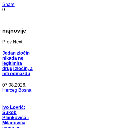
Share
0
najnovije
Prev
Next
Jedan zločin
nikada ne
legitimira
drugi zločin, a
niti odmazdu
07.08.2026.
Herceg Bosna
Ivo Lovrić:
Sukob
Plenkovića i
Milanovića
samo se