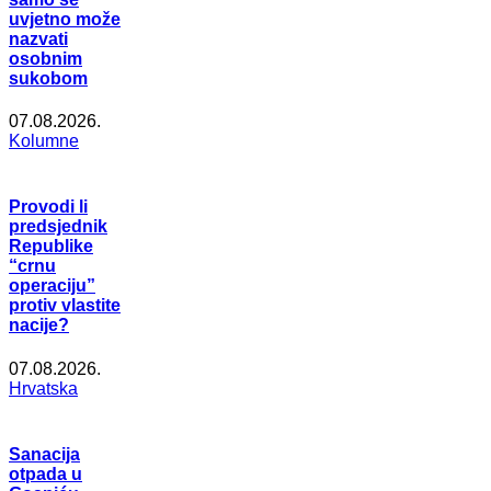
uvjetno može
nazvati
osobnim
sukobom
07.08.2026.
Kolumne
Provodi li
predsjednik
Republike
“crnu
operaciju”
protiv vlastite
nacije?
07.08.2026.
Hrvatska
Sanacija
otpada u