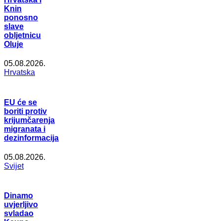
Knin
ponosno
slave
obljetnicu
Oluje
05.08.2026.
Hrvatska
EU će se
boriti protiv
krijumčarenja
migranata i
dezinformacija
05.08.2026.
Svijet
Dinamo
uvjerljivo
svladao