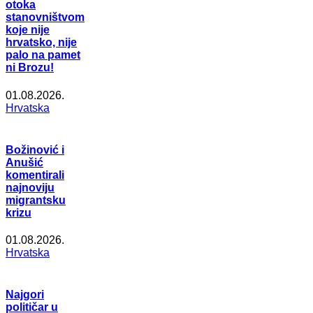
otoka
stanovništvom
koje nije
hrvatsko, nije
palo na pamet
ni Brozu!
01.08.2026.
Hrvatska
Božinović i
Anušić
komentirali
najnoviju
migrantsku
krizu
01.08.2026.
Hrvatska
Najgori
političar u