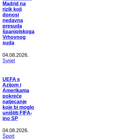
Madrid na
rizik koji
donosi
nedavna
presuda
španjolskoga
Vrhovnog
suda
04.08.2026.
Svijet
UEFA s
Azijom i
Amerikama
pokreće
natjecanje
koje bi moglo
uništiti FIFA-
ino SP
04.08.2026.
Šport