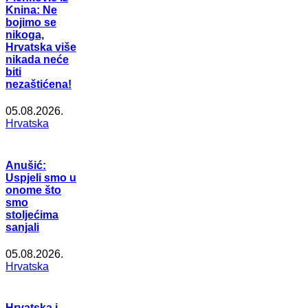
Knina: Ne
bojimo se
nikoga,
Hrvatska više
nikada neće
biti
nezaštićena!
05.08.2026.
Hrvatska
Anušić:
Uspjeli smo u
onome što
smo
stoljećima
sanjali
05.08.2026.
Hrvatska
Hrvatska i