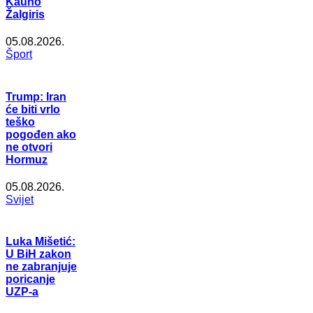
Kauno
Žalgiris
05.08.2026.
Šport
Trump: Iran
će biti vrlo
teško
pogođen ako
ne otvori
Hormuz
05.08.2026.
Svijet
Luka Mišetić:
U BiH zakon
ne zabranjuje
poricanje
UZP-a