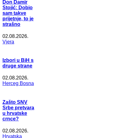
Don Damir
Stojić: Dobio
sam takve
prijetnje, to je
strašno
02.08.2026.
Vjera
Izbori u BiH s
druge strane
02.08.2026.
Herceg Bosna
Zašto SNV
Srbe pretvara
u hrvatske
crnce?
02.08.2026.
Hrvatska