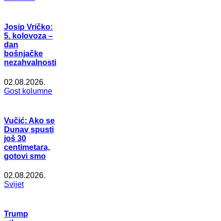
Josip Vričko:
5. kolovoza –
dan
bošnjačke
nezahvalnosti
02.08.2026.
Gost kolumne
Vučić: Ako se
Dunav spusti
još 30
centimetara,
gotovi smo
02.08.2026.
Svijet
Trump