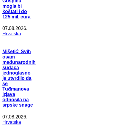
Gospiću
mogla bi
koštati i do
125 mil. eura
07.08.2026.
Hrvatska
Mišetić: Svih
osam
međunarodnih
sudaca
jednoglasno
je utvrdilo da
se
Tuđmanova
izjava
odnosila na
srpske snage
07.08.2026.
Hrvatska