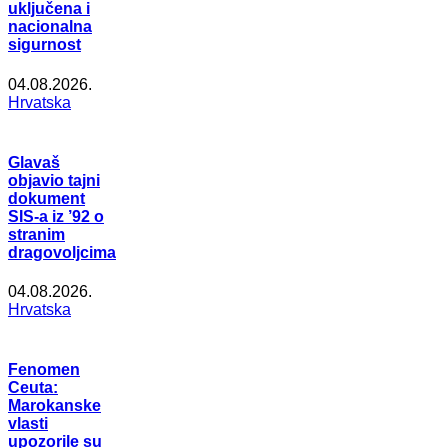
uključena i
nacionalna
sigurnost
04.08.2026.
Hrvatska
Glavaš
objavio tajni
dokument
SIS-a iz ’92 o
stranim
dragovoljcima
04.08.2026.
Hrvatska
Fenomen
Ceuta:
Marokanske
vlasti
upozorile su