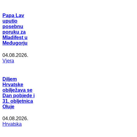
Papa Lav
uputio
posebnu
poruku za
Mladifest u
Međugorju
04.08.2026.
Vjera
Diljem
Hrvatske
obilježava se
Dan pobjede i
31. obljetnica
Oluje
04.08.2026.
Hrvatska