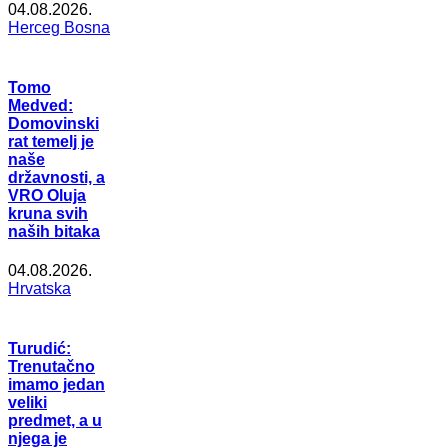
04.08.2026.
Herceg Bosna
Tomo
Medved:
Domovinski
rat temelj je
naše
državnosti, a
VRO Oluja
kruna svih
naših bitaka
04.08.2026.
Hrvatska
Turudić:
Trenutačno
imamo jedan
veliki
predmet, a u
njega je