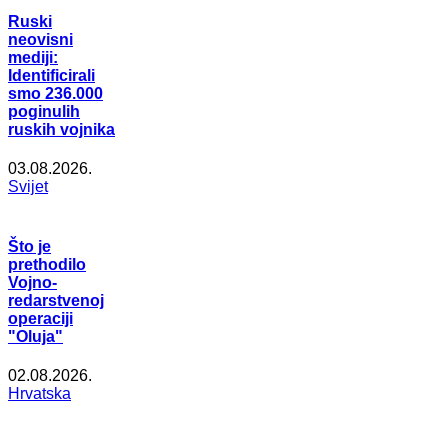
Ruski
neovisni
mediji:
Identificirali
smo 236.000
poginulih
ruskih vojnika
03.08.2026.
Svijet
Što je
prethodilo
Vojno-
redarstvenoj
operaciji
"Oluja"
02.08.2026.
Hrvatska