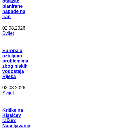
otkazao
planirane
napade na
Iran
02.08.2026.
Svijet
Europa u
ozbiljnim
problemima
zbog niskih
vodostaja
Rijeka
02.08.2026.
Svijet
Kritike na
Klasićev
račun:
Naseljavanje