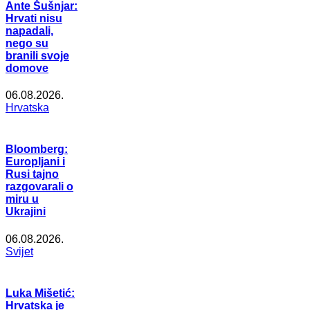
Ante Šušnjar:
Hrvati nisu
napadali,
nego su
branili svoje
domove
06.08.2026.
Hrvatska
Bloomberg:
Europljani i
Rusi tajno
razgovarali o
miru u
Ukrajini
06.08.2026.
Svijet
Luka Mišetić:
Hrvatska je