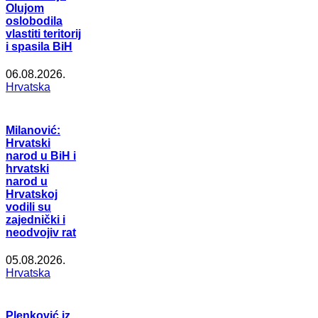
Olujom
oslobodila
vlastiti teritorij
i spasila BiH
06.08.2026.
Hrvatska
Milanović:
Hrvatski
narod u BiH i
hrvatski
narod u
Hrvatskoj
vodili su
zajednički i
neodvojiv rat
05.08.2026.
Hrvatska
Plenković iz