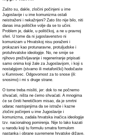
Zašto su, dakle, zločini počinjeni u ime
Jugoslavije i u ime komunizma ostali
neistraženi i nekažnjeni? Zato što nije bilo, niti
danas ima političke volje da se to učini.
Problem je, dakle, u političkoj, a ne u pravnoj
sferi. U tome da ni jugoslavenstvo ni
komunizam u Hrvatskoj nisu poraženi i
prokazani kao protunaravne, protuljudske i
protuhrvatske ideologije. No, ne smije se
njihovo preživljavanje i regeneriranje pripisati
samo onima koji žale za Jugoslavijom, i koji s
nostalgijom (stvarno ili metaforički) hodočaste
u Kumrovec. Odgovornost za to snose (ili:
snosimo) i mi s druge strane.
O tome treba misliti, jer: dok to ne počnemo
shvaćati, ništa ne ćemo shvaćati. A mnogima
će se činiti heretičkom misao, da je smrtni
udarac nastojanjima da se istraže i kazne
zločini počinjeni u ime Jugoslavije i
komunizma, zadala hrvatska inačica ideologije
tzv. nacionalnog pomirenja. Nije to lako kazati
u narodu koji tu formulu smatra formulom
nastanka i obrane suvremene hrvatske države,