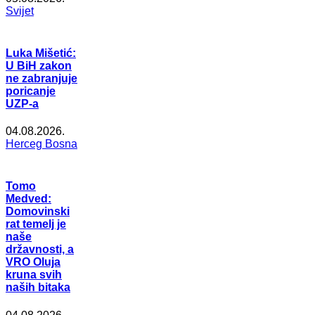
Svijet
Luka Mišetić:
U BiH zakon
ne zabranjuje
poricanje
UZP-a
04.08.2026.
Herceg Bosna
Tomo
Medved:
Domovinski
rat temelj je
naše
državnosti, a
VRO Oluja
kruna svih
naših bitaka