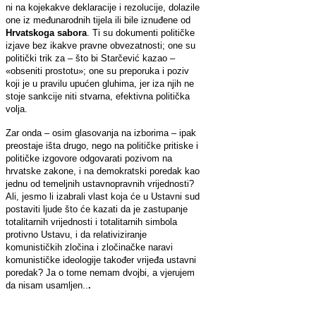
ni na kojekakve deklaracije i rezolucije, dolazile
one iz međunarodnih tijela ili bile iznuđene od
Hrvatskoga sabora
. Ti su dokumenti političke
izjave bez ikakve pravne obvezatnosti; one su
politički trik za – što bi Starčević kazao –
«obseniti prostotu»; one su preporuka i poziv
koji je u pravilu upućen gluhima, jer iza njih ne
stoje sankcije niti stvarna, efektivna politička
volja.
Zar onda – osim glasovanja na izborima – ipak
preostaje išta drugo, nego na političke pritiske i
političke izgovore odgovarati pozivom na
hrvatske zakone, i na demokratski poredak kao
jednu od temeljnih ustavnopravnih vrijednosti?
Ali, jesmo li izabrali vlast koja će u Ustavni sud
postaviti ljude što će kazati da je zastupanje
totalitarnih vrijednosti i totalitarnih simbola
protivno Ustavu, i da relativiziranje
komunističkih zločina i zločinačke naravi
komunističke ideologije također vrijeđa ustavni
poredak? Ja o tome nemam dvojbi, a vjerujem
da nisam usamljen..
.