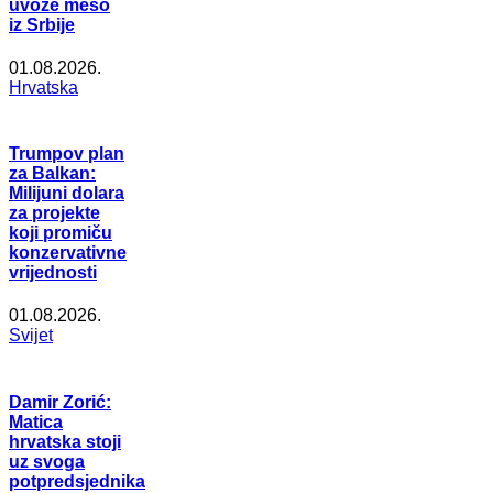
uvoze meso
iz Srbije
01.08.2026.
Hrvatska
Trumpov plan
za Balkan:
Milijuni dolara
za projekte
koji promiču
konzervativne
vrijednosti
01.08.2026.
Svijet
Damir Zorić:
Matica
hrvatska stoji
uz svoga
potpredsjednika