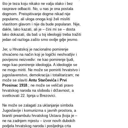
što je teza koju nikako ne valja olako i bez
rasprave odbaciti. No, u nas je ona postala
dogmom. Preispitivanje dogme nikad nije
popularno, ali uloga onoga koji želi misliti
vlastitom glavom i nije da bude popularan. Nije,
dakle, lako kazati, ali je – čini mi se – dosta
lako dokazati, da baš u toj ideologiji treba tražiti
jedan od razloga zašto smo ovdje gdje jesmo.
Jer, u Hrvatskoj je nacionalno pomirenje
shvaćeno na način koji je logički neshvatljiv i
povijesno neizvediv: ne kao pomirenje ljudi,
nego kao pomirenje ideologija. A ideologije se
ne mogu miriti. Ne može se pomiriti hrvatstvo i
jugoslavenstvo, demokracija i totalitarizam; ne
može se slaviti
Antu Starčevića i Prvi
Prosinac 1918
.; ne može se veličati pravo
hrvatskog naroda na slobodu i državnost, a
svetkovati 22. lipnja u Brezovici.
Ne može se zalagati za uklanjanje simbola
Jugoslavije i komunizma s javnih prostora, a
braniti preambulu hrvatskog Ustava (koja je –
ne na zadnjem mjestu – izvor novih dubokih
podjela hrvatskog naroda i posljednja crta