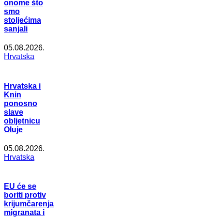
onome što
smo
stoljećima
sanjali
05.08.2026.
Hrvatska
Hrvatska i
Knin
ponosno
slave
obljetnicu
Oluje
05.08.2026.
Hrvatska
EU će se
boriti protiv
krijumčarenja
migranata i