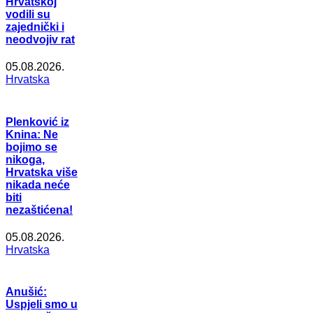
Hrvatskoj
vodili su
zajednički i
neodvojiv rat
05.08.2026.
Hrvatska
Plenković iz
Knina: Ne
bojimo se
nikoga,
Hrvatska više
nikada neće
biti
nezaštićena!
05.08.2026.
Hrvatska
Anušić:
Uspjeli smo u