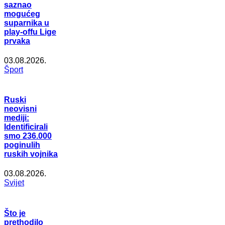
saznao
mogućeg
suparnika u
play-offu Lige
prvaka
03.08.2026.
Šport
Ruski
neovisni
mediji:
Identificirali
smo 236.000
poginulih
ruskih vojnika
03.08.2026.
Svijet
Što je
prethodilo