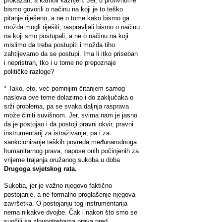
prokazan, a kamoli kažnjen. Jer, u protivnome
bismo govorili o načinu na koji je to teško
pitanje riješeno, a ne o tome kako bismo ga
možda mogli riješiti; raspravljali bismo o načinu
na koji smo postupali, a ne o načinu na koji
mislimo da treba postupiti i možda tiho
zahtijevamo da se postupi. Ima li itko priseban
i nepristran, tko i u tome ne prepoznaje
političke razloge?
* Tako, eto, već pomnijim čitanjem samog
naslova ove teme dolazimo i do zaključaka o
srži problema, pa se svaka daljnja rasprava
može činiti suvišnom. Jer, svima nam je jasno
da je postojao i da postoji pravni okvir, pravni
instrumentarij za istraživanje, pa i za
sankcioniranje teških povreda međunarodnoga
humanitarnog prava, napose onih počinjenih za
vrijeme trajanja oružanog sukoba u doba
Drugoga svjetskog rata.
Sukoba, jer je važno njegovo faktično
postojanje, a ne formalno proglašenje njegova
završetka. O postojanju tog instrumentarija
nema nikakve dvojbe. Čak i nakon što smo se
suočili sa zloupotrebama prava pred