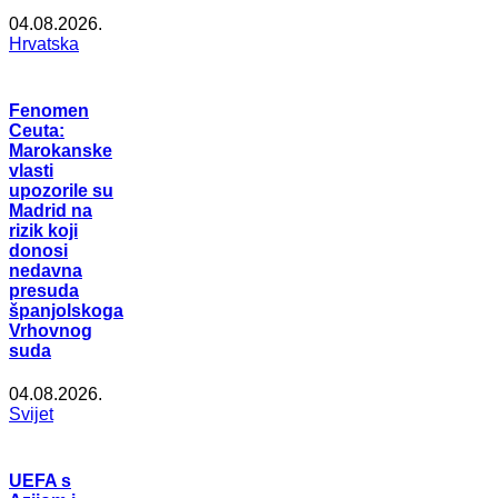
04.08.2026.
Hrvatska
Fenomen
Ceuta:
Marokanske
vlasti
upozorile su
Madrid na
rizik koji
donosi
nedavna
presuda
španjolskoga
Vrhovnog
suda
04.08.2026.
Svijet
UEFA s