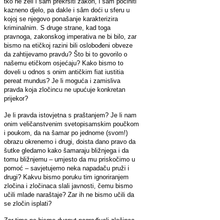
tko ne želi i sâm prekršiti zakon, i sâm počiniti
kazneno djelo, pa dakle i sâm doći u sferu u
kojoj se njegovo ponašanje karakterizira
kriminalnim. S druge strane, kad toga
pravnoga, zakonskog imperativa ne bi bilo, zar
bismo na etičkoj razini bili oslobođeni obveze
da zahtijevamo pravdu? Što bi to govorilo o
našemu etičkom osjećaju? Kako bismo to
doveli u odnos s onim antičkim fiat iustitia
pereat mundus? Je li moguća i zamisliva
pravda koja zločincu ne upućuje konkretan
prijekor?
Je li pravda istovjetna s praštanjem? Je li nam
onim veličanstvenim svetopisamskim poučkom
i poukom, da na šamar po jednome (svom!)
obrazu okrenemo i drugi, doista dano pravo da
šutke gledamo kako šamaraju bližnjega i da
tomu bližnjemu – umjesto da mu priskočimo u
pomoć – savjetujemo neka napadaču pruži i
drugi? Kakvu bismo poruku tim ignoriranjem
zločina i zločinaca slali javnosti, čemu bismo
učili mlade naraštaje? Zar ih ne bismo učili da
se zločin isplati?