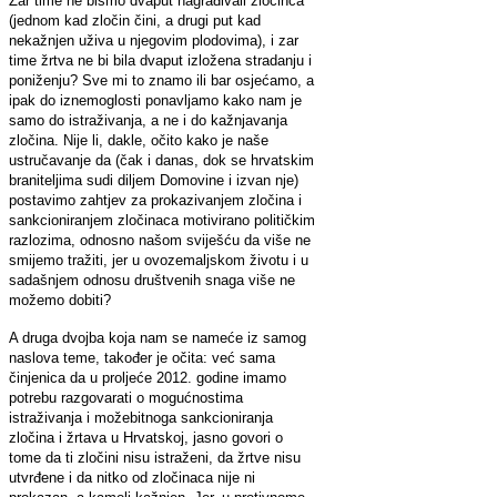
Zar time ne bismo dvaput nagrađivali zločinca
(jednom kad zločin čini, a drugi put kad
nekažnjen uživa u njegovim plodovima), i zar
time žrtva ne bi bila dvaput izložena stradanju i
poniženju? Sve mi to znamo ili bar osjećamo, a
ipak do iznemoglosti ponavljamo kako nam je
samo do istraživanja, a ne i do kažnjavanja
zločina. Nije li, dakle, očito kako je naše
ustručavanje da (čak i danas, dok se hrvatskim
braniteljima sudi diljem Domovine i izvan nje)
postavimo zahtjev za prokazivanjem zločina i
sankcioniranjem zločinaca motivirano političkim
razlozima, odnosno našom sviješću da više ne
smijemo tražiti, jer u ovozemaljskom životu i u
sadašnjem odnosu društvenih snaga više ne
možemo dobiti?
A druga dvojba koja nam se nameće iz samog
naslova teme, također je očita: već sama
činjenica da u proljeće 2012. godine imamo
potrebu razgovarati o mogućnostima
istraživanja i možebitnoga sankcioniranja
zločina i žrtava u Hrvatskoj, jasno govori o
tome da ti zločini nisu istraženi, da žrtve nisu
utvrđene i da nitko od zločinaca nije ni