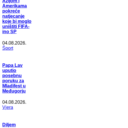
Azijom i
Amerikama
pokreće
natjecanje
koje bi moglo
uništiti FIFA-
ino SP
04.08.2026.
Šport
Papa Lav
uputio
posebnu
poruku za
Mladifest u
Međugorju
04.08.2026.
Vjera
Diljem