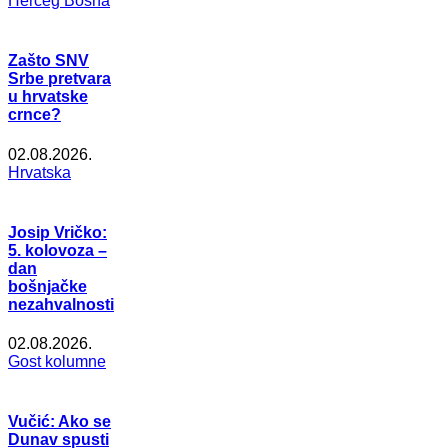
Herceg Bosna
Zašto SNV
Srbe pretvara
u hrvatske
crnce?
02.08.2026.
Hrvatska
Josip Vričko:
5. kolovoza –
dan
bošnjačke
nezahvalnosti
02.08.2026.
Gost kolumne
Vučić: Ako se
Dunav spusti