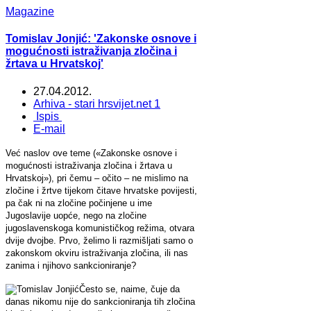
Magazine
Tomislav Jonjić: 'Zakonske osnove i
mogućnosti istraživanja zločina i
žrtava u Hrvatskoj'
27.04.2012.
Arhiva - stari hrsvijet.net 1
Ispis
E-mail
Već naslov ove teme («Zakonske osnove i
mogućnosti istraživanja zločina i žrtava u
Hrvatskoj»), pri čemu – očito – ne mislimo na
zločine i žrtve tijekom čitave hrvatske povijesti,
pa čak ni na zločine počinjene u ime
Jugoslavije uopće, nego na zločine
jugoslavenskoga komunističkog režima, otvara
dvije dvojbe. Prvo, želimo li razmišljati samo o
zakonskom okviru istraživanja zločina, ili nas
zanima i njihovo sankcioniranje?
Često se, naime, čuje da
danas nikomu nije do sankcioniranja tih zločina