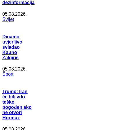
dezinformacija
05.08.2026.
Svijet
Dinamo
uvjerljivo
svladao
Kauno
Žalgiris
05.08.2026.
Šport
Trump: Iran
će biti vrlo
teško
pogođen ako
ne otvori
Hormuz
05.08.2026.