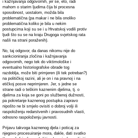
i kažnjavanja odgovornih, jer se, eto, radi
mahom o starim ljudima čija bi procesna
sposobnost, uostalom, možda bila
problematična (pa makar i ne bila onoliko
problematična koliko je bila u nekim
postupcima koji su se i u Hrvatskoj vodili protiv
ljudi što su se na kraju Drugoga svjetskog rata
našli na strani poraženih).
No, taj odgovor, da danas nikomu nije do
sankcioniranja zločina i kažnjavanja
odgovornih, nego tek do viktimološke i
eventualno historiografske obrade tog
razdoblja, može biti primjeren (ili tek potreban?)
na političkoj razini, ali je on i na pravnoj i na
etičkoj posve neprimjeren. Jer, s jedne se
strane radi o teškim kaznenim djelima, tj. o
djelima za koja se goni po službenoj dužnosti,
pa pokretanje kaznenog postupka zapravo
nipošto ne bi smjelo ovisiti o dobroj volji ili
raspoloženju redarstvenih i pravosudnih vlasti,
odnosno raspoloženju javnosti.
Prijavu takvoga kaznenog djela i poticaj za
njegovo procesuiranje mora, dakle, dati svatko