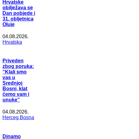
Hrvatske
obilježava se
Dan pobjede i
31. obljetnica
Oluje
04.08.2026.
Hrvatska
Priveden
zbog poruka:
“Klali smo
vas u
Srednjoj
Bosni, klat
ćemo vam i
unuke”
04.08.2026.
Herceg Bosna
Dinamo