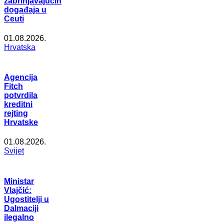
zabrinjavajućih
događaja u
Ceuti
01.08.2026.
Hrvatska
Agencija
Fitch
potvrdila
kreditni
rejting
Hrvatske
01.08.2026.
Svijet
Ministar
Vlajčić:
Ugostitelji u
Dalmaciji
ilegalno