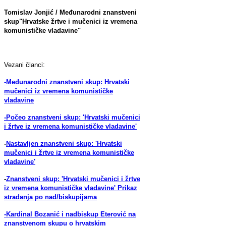
Tomislav Jonjić / Međunarodni znanstveni
skup"Hrvatske žrtve i mučenici iz vremena
komunističke vladavine"
Vezani članci:
-Međunarodni znanstveni skup: Hrvatski
mučenici iz vremena komunističke
vladavine
-Počeo znanstveni skup: 'Hrvatski mučenici
i žrtve iz vremena komunističke vladavine'
-
Nastavljen znanstveni skup: 'Hrvatski
mučenici i žrtve iz vremena komunističke
vladavine'
-
Znanstveni skup: 'Hrvatski mučenici i žrtve
iz vremena komunističke vladavine' Prikaz
stradanja po nad/biskupijama
-Kardinal Bozanić i nadbiskup Eterović na
znanstvenom skupu o hrvatskim