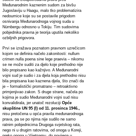
Međunarodnim kaznenim sudom za bivšu
Jugoslaviju u Haagu, malo tko problematizira
nedoumice koje su se postavile prigodom
osnivanja Međunarodnoga vojnog suda u
Nürnbergu odnosno u Tokiju. Tim sudovima
pobjednika pravna je teorija uputila nekoliko
ozbiljnih prigovora.
Prvi se izražava poznatom pravnom uzrečicom
kojom se definira načelo zakonitosti: nullum
crimen nulla poena sine lege praevia – nikomu
se ne može suditi za djelo koje prethodno nije
bilo propisano kao kažnjivo. A Međunarodni
vojni sud je sudio i za djela koja prethodno nisu
bila propisana kao kaznena djela, što znači da
je – formalistički promatrano – retroaktivno
primjenjivao zakon. S druge strane, načela po
kojima je sudio Međunarodni vojni sud nisu
konvalidirala, jer unatoč rezoluciji
Opće
skupštine UN 95 (I) od 11. prosinca 1946.,
nisu pretočena u opća pravila međunarodnoga
prava, pa se po njima nije sudilo ne samo
ratnim pobjednicima Drugoga svjetskog rata,
nego ni u drugim ratovima, od onoga u Koreji,
preko onoga u Vijetnamu, do novijega u