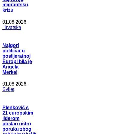
migrantsku
krizu
01.08.2026.
Hrvatska
Najgori
političar u
poslijeratnoj
Europi bila je
Angela
Merkel
01.08.2026.
Svijet
Plenković s
21 europskim
liderom
poslao oštru
poruku zbog