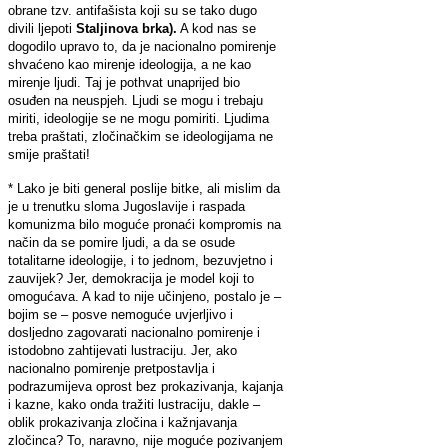
obrane tzv. antifašista koji su se tako dugo
divili ljepoti
Staljinova brka).
A kod nas se
dogodilo upravo to, da je nacionalno pomirenje
shvaćeno kao mirenje ideologija, a ne kao
mirenje ljudi. Taj je pothvat unaprijed bio
osuđen na neuspjeh. Ljudi se mogu i trebaju
miriti, ideologije se ne mogu pomiriti. Ljudima
treba praštati, zločinačkim se ideologijama ne
smije praštati!
* Lako je biti general poslije bitke, ali mislim da
je u trenutku sloma Jugoslavije i raspada
komunizma bilo moguće pronaći kompromis na
način da se pomire ljudi, a da se osude
totalitarne ideologije, i to jednom, bezuvjetno i
zauvijek? Jer, demokracija je model koji to
omogućava. A kad to nije učinjeno, postalo je –
bojim se – posve nemoguće uvjerljivo i
dosljedno zagovarati nacionalno pomirenje i
istodobno zahtijevati lustraciju. Jer, ako
nacionalno pomirenje pretpostavlja i
podrazumijeva oprost bez prokazivanja, kajanja
i kazne, kako onda tražiti lustraciju, dakle –
oblik prokazivanja zločina i kažnjavanja
zločinca? To, naravno, nije moguće pozivanjem