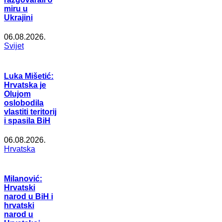
miru u
Ukrajini
06.08.2026.
Svijet
Luka Mišetić:
Hrvatska je
Olujom
oslobodila
vlastiti teritorij
i spasila BiH
06.08.2026.
Hrvatska
Milanović:
Hrvatski
narod u BiH i
hrvatski
narod u