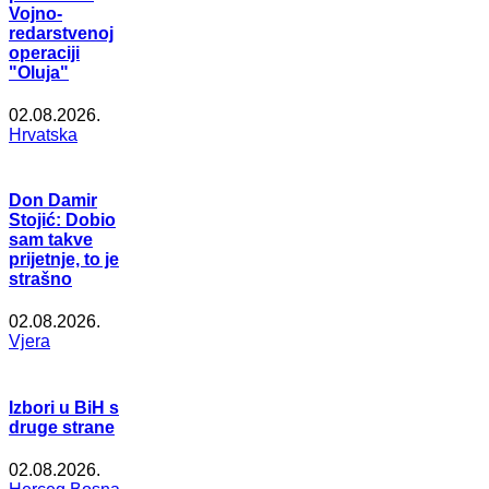
Vojno-
redarstvenoj
operaciji
"Oluja"
02.08.2026.
Hrvatska
Don Damir
Stojić: Dobio
sam takve
prijetnje, to je
strašno
02.08.2026.
Vjera
Izbori u BiH s
druge strane
02.08.2026.