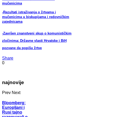
mučenicima
-Rezultati istraživanja o žrtvama i
mučenicima u biskupijama i redovničkim
zajednicama
-Završen znanstveni skup o komunističkim
zločinima: Državne vlasti Hrvatske i BiH
pozvane da popišu žrtve
Share
0
najnovije
Prev
Next
Bloomberg:
Europljani i
Rusi tajno
razgovarali o