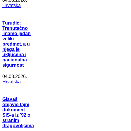
04.08.2026.
Hrvatska
Turudić:
Trenutačno
imamo jedan
veliki
predmet, a u
njega je
uključena i
nacionalna
sigurnost
04.08.2026.
Hrvatska
Glavaš
objavio tajni
dokument
SIS-a iz ’92 o
stranim
dragovoljcima