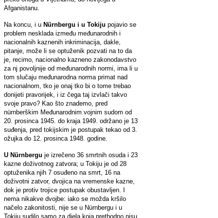
Afganistanu.
Na koncu, i u
Nürnbergu i u Tokiju
pojavio se
problem nesklada između međunarodnih i
nacionalnih kaznenih inkriminacija, dakle,
pitanje, može li se optuženik pozvati na to da
je, recimo, nacionalno kazneno zakonodavstvo
za nj povoljnije od međunarodnih normi, ima li u
tom slučaju međunarodna norma primat nad
nacionalnom, tko je onaj tko bi o tome trebao
donijeti pravorijek, i iz čega taj izvlači takvo
svoje pravo? Kao što znademo, pred
nürnberškim Međunarodnim vojnim sudom od
20. prosinca 1945. do kraja 1949. održano je 13
suđenja, pred tokijskim je postupak tekao od 3.
ožujka do 12. prosinca 1948. godine.
U Nürnbergu
je izrečeno 36 smrtnih osuda i 23
kazne doživotnog zatvora; u Tokiju je od 28
optuženika njih 7 osuđeno na smrt, 16 na
doživotni zatvor, dvojica na vremenske kazne,
dok je protiv trojice postupak obustavljen. I
nema nikakve dvojbe: iako se možda kršilo
načelo zakonitosti, nije se u Nürnbergu i u
Tokiju sudilo samo za djela koja prethodno nisu