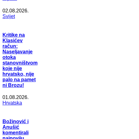
02.08.2026.
Svijet
Kritike na
Klasićev
račun:
Naseljavanje
otoka
stanovništvom
koje nije
hrvatsko, nije
palo na pamet
ni Brozu!
01.08.2026.
Hrvatska
Božinović i
Anušić
komentirali
najnoviju