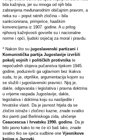
bila kažnjiva, jer su mnoga od njih bila
zabranjena međunarodnim običajnim pravom, a
neka su – poput ratnih zločina – bila
sankcionirana, primjerice, haaškim
konvencijama iz 1907. godine. A u prilog
njihovoj kažnjivosti govorile su i nacionalne
norme i opći, ljudski osjećaj za moral i pravdu.
* Nakon što su
jugoslavenski partizani i
Komunistička partija Jugoslavije izvršili
pokolj vojnih i političkih protivnika
te
nepoćudnih slojeva pučanstva tijekom 1945.
godine, poduzevši ga uglavnom bez ikakva
suda, to je, otprilike, argumentacija kojom su
se služili i jugoslavenski pravnici. Njoj je,
dakle, odgovarala i legislativa i pravna doktrina
u vrijeme raspada Jugoslavije, dakle,
legislativa i doktrina koju su naslijedile i
hrvatske vlasti. Da je javnost htjela da se
zločini istraže i zločinci kazne, znade svatko
tko pamti pad Berlinskoga zida, uhićenje
Ceaucescua i hrvatsku 1990. godinu
. Da je
bilo jasno kako to ne će ići baš lako, znade
svatko tko se sjeća sudbine one
Vjesnikove
knjige o Jazovki.