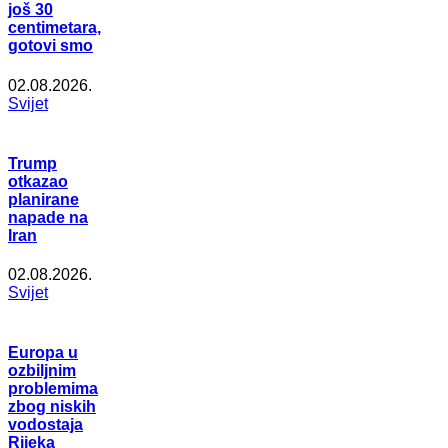
još 30
centimetara,
gotovi smo
02.08.2026.
Svijet
Trump
otkazao
planirane
napade na
Iran
02.08.2026.
Svijet
Europa u
ozbiljnim
problemima
zbog niskih
vodostaja
Rijeka