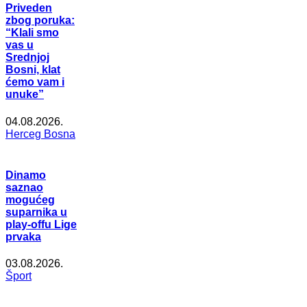
Priveden
zbog poruka:
“Klali smo
vas u
Srednjoj
Bosni, klat
ćemo vam i
unuke”
04.08.2026.
Herceg Bosna
Dinamo
saznao
mogućeg
suparnika u
play-offu Lige
prvaka
03.08.2026.
Šport