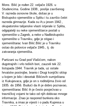
Mons. Bilić je rođen 22. veljače 1926. u
Studencima. Godine 1938., poslije završenog
V. razreda osnovne škole, došao je u
Biskupsko sjemenište u Splitu i tu završio četiri
razreda gimnazije. Kada su ih,u jesen 1942.,
okupatorske talijanske vlasti istjerale iz Splita,
odgajatelji su neke sjemeništarce poslali u
sjemenište u Zagreb, a neke u Nadbiskupsko
sjemenište u Travniku, gdje je stigao i
sjemeništarac Ivan Bilić.Bilić je u Travniku
ostao do polovice veljače 1945., tj. do
zatvaranja sjemeništa.
Partizani su Grad pod Vlašićom, nakon
dugotrajnih i vrlo teških bori, zauzeli tek 22.
listopada 1944. Travnik je tada, uz ostale
hrvatske postrojbe, branio i Drugi konjički sklop
u kojem je bilo i desetak Bilićevih sumještana
iz Kukujevaca, gdje je on s roditeljima živio od
1935. do 1956. Budući da ih je dobro poznavao,
sjemeništarac Bilić ih je često posjećivao u
travničkoj vojarni te tako od njih dobivao mnoge
informacije. Znao je raspored bunkera oko
Travnika, a imao je vijesti i o padu Kupresa u