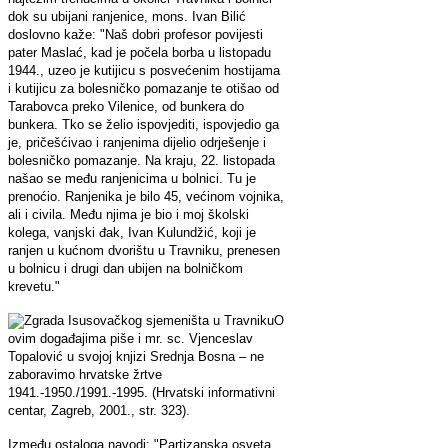
dok su ubijani ranjenice, mons. Ivan Bilić
doslovno kaže: "Naš dobri profesor povijesti
pater Maslać, kad je počela borba u listopadu
1944., uzeo je kutijicu s posvećenim hostijama
i kutijicu za bolesničko pomazanje te otišao od
Tarabovca preko Vilenice, od bunkera do
bunkera. Tko se želio ispovjediti, ispovjedio ga
je, pričešćivao i ranjenima dijelio odrješenje i
bolesničko pomazanje. Na kraju, 22. listopada
našao se među ranjenicima u bolnici. Tu je
prenoćio. Ranjenika je bilo 45, većinom vojnika,
ali i civila. Među njima je bio i moj školski
kolega, vanjski đak, Ivan Kulundžić, koji je
ranjen u kućnom dvorištu u Travniku, prenesen
u bolnicu i drugi dan ubijen na bolničkom
krevetu."
O
ovim događajima piše i mr. sc. Vjenceslav
Topalović u svojoj knjizi Srednja Bosna – ne
zaboravimo hrvatske žrtve
1941.-1950./1991.-1995. (Hrvatski informativni
centar, Zagreb, 2001., str. 323).
Između ostaloga navodi: "Partizanska osveta