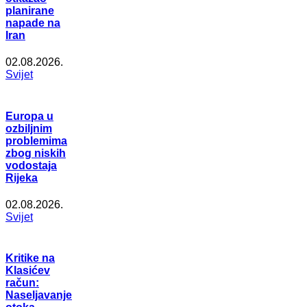
planirane
napade na
Iran
02.08.2026.
Svijet
Europa u
ozbiljnim
problemima
zbog niskih
vodostaja
Rijeka
02.08.2026.
Svijet
Kritike na
Klasićev
račun:
Naseljavanje