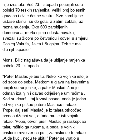
nije izostala. Već 23. listopada poubijali su u
bolnici 70 teških ranjenika, veliki broj bolesnih
građana i dvije časne sestre. Sve zarobljene
ustaše skinuli su do gola, a zatim zaklali, uz
razna mučenja. Oko 600 zarobljenih
domobrana, među njima i dosta novaka,
svezali su žicom po četvoricu i odveli u smjeru
Donjeg Vakufa, Jajca i Bugojna. Tek se mali
dio njih spasio."
Mons. Bilić naglašava da je ubijanje ranjenika
počelo 23. listopada.
"Pater Maslać je bio tu. Nekoliko vojnika išlo je
od sobe do sobe, Metkom u glavu na krevetima
ubijali su ranjenike, a pater Maslać išao je
odmah iza njih i davao odrješenje umirućima .
Kad su dovršili taj krvavi posao, onda je jedan
od vojnika prišao pateru Maslaću i rekao:
'Pope, daj sat!' Maslać je iz talara otkopčao i
predao džepni sat, a tada mu je isti vojnik
rekao: 'Pope, otvori prsi!' Maslać je raskopčao
talar, raširio ga rukama, a onda je vojnik
prislonio revolver na prsi, zamislio se te rekao:
„Ajde kući, neću te ubiti!“ Pater se vratio u