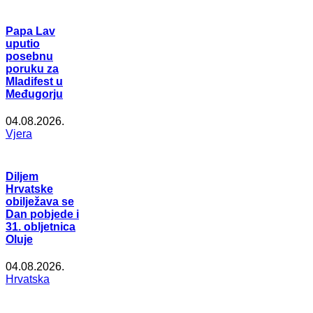
Papa Lav
uputio
posebnu
poruku za
Mladifest u
Međugorju
04.08.2026.
Vjera
Diljem
Hrvatske
obilježava se
Dan pobjede i
31. obljetnica
Oluje
04.08.2026.
Hrvatska