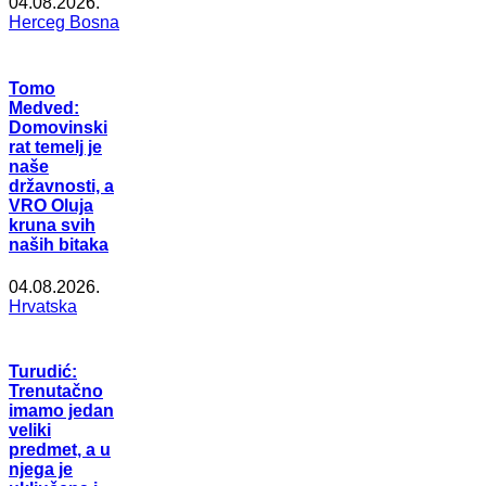
04.08.2026.
Herceg Bosna
Tomo
Medved:
Domovinski
rat temelj je
naše
državnosti, a
VRO Oluja
kruna svih
naših bitaka
04.08.2026.
Hrvatska
Turudić:
Trenutačno
imamo jedan
veliki
predmet, a u
njega je