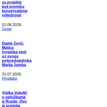
za projekte
koji promiču
konzervativne
vrijednosti
01.08.2026.
Svijet
Damir Zorić:
Matica
hrvatska stoji
uz svoga
potpredsjednika
Marija Jareba
31.07.2026.
Hrvatska
Vlatka Vukelić
o optužbama
iz Rusije: Ovo
je prototip