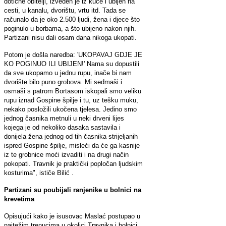
dotične obitelji, izveden je iz kuće i ubijen na
cesti, u kanalu, dvorištu, vrtu itd. Tada se
računalo da je oko 2.500 ljudi, žena i djece što
poginulo u borbama, a što ubijeno nakon njih.
Partizani nisu dali osam dana nikoga ukopati.
Potom je došla naredba: 'UKOPAVAJ GDJE JE
KO POGINUO ILI UBIJEN!' Nama su dopustili
da sve ukopamo u jednu rupu, inače bi nam
dvorište bilo puno grobova. Mi sedmaši i
osmaši s patrom Bortasom iskopali smo veliku
rupu iznad Gospine špilje i tu, uz tešku muku,
nekako posložili ukočena tjelesa. Jedino smo
jednog časnika metnuli u neki drveni lijes
kojega je od nekoliko dasaka sastavila i
donijela žena jednog od tih časnika strijeljanih
ispred Gospine špilje, misleći da će ga kasnije
iz te grobnice moći izvaditi i na drugi način
pokopati. Travnik je praktički popločan ljudskim
kosturima", ističe Bilić .
Partizani su poubijali ranjenike u bolnici na
krevetima
Opisujući kako je isusovac Maslać postupao u
najtežim trenucima u okolici Travnika i bolnici