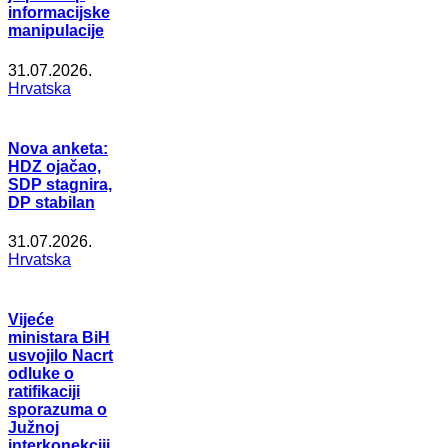
informacijske
manipulacije
31.07.2026.
Hrvatska
Nova anketa:
HDZ ojačao,
SDP stagnira,
DP stabilan
31.07.2026.
Hrvatska
Vijeće
ministara BiH
usvojilo Nacrt
odluke o
ratifikaciji
sporazuma o
Južnoj
interkonekciji