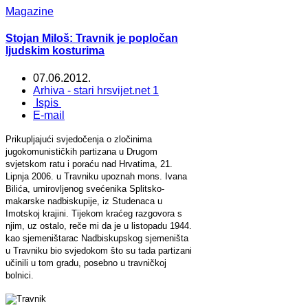
Magazine
Stojan Miloš: Travnik je popločan
ljudskim kosturima
07.06.2012.
Arhiva - stari hrsvijet.net 1
Ispis
E-mail
Prikupljajući svjedočenja o zločinima
jugokomunističkih partizana u Drugom
svjetskom ratu i poraću nad Hrvatima, 21.
Lipnja 2006. u Travniku upoznah mons. Ivana
Bilića, umirovljenog svećenika Splitsko-
makarske nadbiskupije, iz Studenaca u
Imotskoj krajini. Tijekom kraćeg razgovora s
njim, uz ostalo, reče mi da je u listopadu 1944.
kao sjemeništarac Nadbiskupskog sjemeništa
u Travniku bio svjedokom što su tada partizani
učinili u tom gradu, posebno u travničkoj
bolnici.