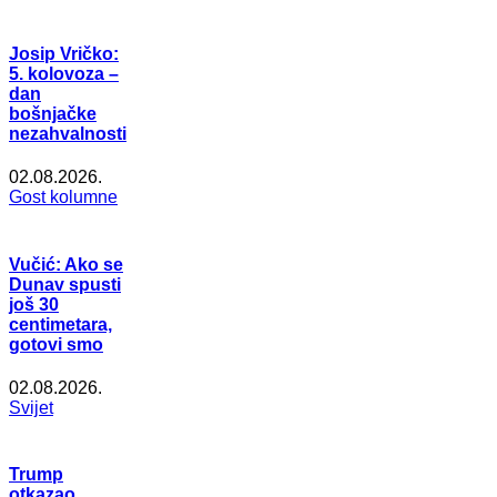
Josip Vričko:
5. kolovoza –
dan
bošnjačke
nezahvalnosti
02.08.2026.
Gost kolumne
Vučić: Ako se
Dunav spusti
još 30
centimetara,
gotovi smo
02.08.2026.
Svijet
Trump
otkazao