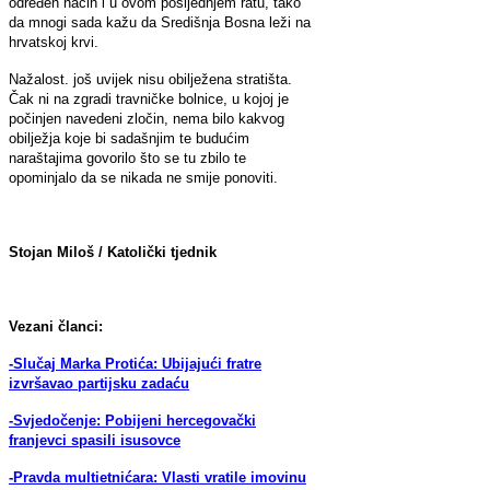
određen način i u ovom posljednjem ratu, tako
da mnogi sada kažu da Središnja Bosna leži na
hrvatskoj krvi.
Nažalost. još uvijek nisu obilježena stratišta.
Čak ni na zgradi travničke bolnice, u kojoj je
počinjen navedeni zločin, nema bilo kakvog
obilježja koje bi sadašnjim te budućim
naraštajima govorilo što se tu zbilo te
opominjalo da se nikada ne smije ponoviti.
Stojan Miloš / Katolički tjednik
Vezani članci:
-Slučaj Marka Protića: Ubijajući fratre
izvršavao partijsku zadaću
-Svjedočenje: Pobijeni hercegovački
franjevci spasili isusovce
-Pravda multietnićara: Vlasti vratile imovinu