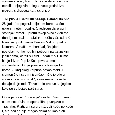
sjemeništarac, Ivan Bilić kaže da su on i još
nekoliko njegovih kolega sveto gledali iza
prozora s drugoga kata učionice.
"Ukupno je u dvorištu našega sjemeništa bilo
28 ljudi, što poginulih tijekom borbe, a što
ubijenih netom poslije. Sljedećeg dana su ih
stotinjak strpali u protuzrakoplovno sklonište
(tunel) i minirali, a ostatak - nešto više od 350,
bose su gonili prema Donjem Vakufu preko
Komara. Vozači , mehaničari, šnajderi,
postolari itd. koji su bili potrebni partizanskim
jedinicama, ostali su živi. Jedan među njima
bio je i Ivan Rap iz Kukujevaca, moj
sumieštanin. On je preživio te kasnije kao
borac V. krajiškog korpusa došao meni u
sjemenište i sve mi ispričao – što je bilo u
vojarni i kao su prošli", kaže mons. Ivan te
dodaje da je tada Travnik bio prepun izbjeglica
koje su se bojale partizana.
Onda je počelo "čišćenje" grada. Osam dana i
osam noći čula se sporadična pucnjava po
Travniku. Partizani su pretraživali kuću po kuću
i, tko god se nije mogao dokazati kao član