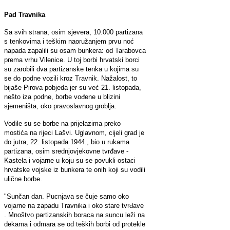
Pad Travnika
Sa svih strana, osim sjevera, 10.000 partizana
s tenkovima i teškim naoružanjem prvu noć
napada zapalili su osam bunkera: od Tarabovca
prema vrhu Vilenice. U toj borbi hrvatski borci
su zarobili dva partizanske tenka u kojima su
se do podne vozili kroz Travnik. Nažalost, to
bijaše Pirova pobjeda jer su već 21. listopada,
nešto iza podne, borbe vođene u blizini
sjemeništa, oko pravoslavnog groblja.
Vodile su se borbe na prijelazima preko
mostića na rijeci Lašvi. Uglavnom, cijeli grad je
do jutra, 22. listopada 1944., bio u rukama
partizana, osim srednjovjekovne tvrđave -
Kastela i vojarne u koju su se povukli ostaci
hrvatske vojske iz bunkera te onih koji su vodili
ulične borbe.
"Sunčan dan. Pucnjava se čuje samo oko
vojarne na zapadu Travnika i oko stare tvrđave
. Mnoštvo partizanskih boraca na suncu leži na
dekama i odmara se od teških borbi od protekle