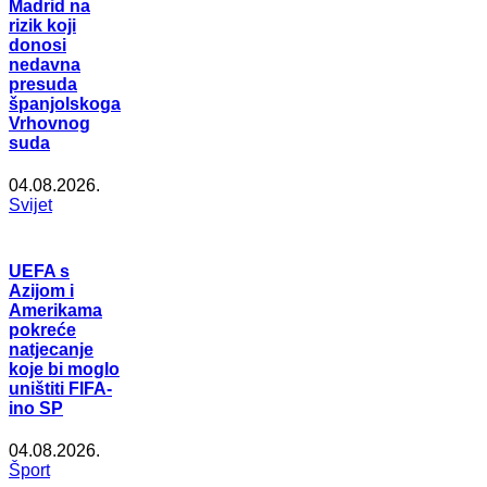
Madrid na
rizik koji
donosi
nedavna
presuda
španjolskoga
Vrhovnog
suda
04.08.2026.
Svijet
UEFA s
Azijom i
Amerikama
pokreće
natjecanje
koje bi moglo
uništiti FIFA-
ino SP
04.08.2026.
Šport