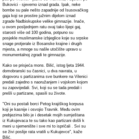
Bukovici - sjeverno iznad grada. Ipak, neke
bombe su pale nešto zapadnije od Isusovačkog
gaja koji se prostire južnim dijelom iznad
zgrade Nadbiskupske velike gimnazije. Inače,
u ovom posljednjem ratu ovaj tako lijepi gaj,
starosti više od 100 godina, potpuno su
posjekle muslimanske izbjeglice koje su srpske
snage protjerale iz Bosanske krajine i drugih
mjesta, a mnoge su našle utočište upravo u
monumentalnoj zgradi te gimnazije.
Kako se prisjeća mons. Bilić, istog ljeta 1944.
domobranski su časnici, u dva navrata, u
dogovoru s partizanima sve bunkere na Vilenici
predali zajedno s naoružanjem i vojskom kojom
su zapovijedali. Svi, koji su se tada predali i
prešli u partizane, spasili su živote.
"Oni su postali borci Petog krajiškog korpusa
koji je kasnije i osvojio Travnik. Među ovim
prebjezima bilo je i desetak mojih sumještana
iz Kukujevaca te su tako kao partizani došli k
meni u sjemenište i sve mi to ispričali . Svi su
se živi poslije rata vratili u Kukujevce", kaže
Bilić.