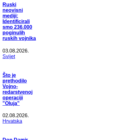
Ruski
neovisni
mediji:
Identificirali
smo 236.000
poginulih
ruskih vojnika
03.08.2026.
Svijet
Što je
prethodilo
Vojno-
redarstvenoj
operaciji
"Oluja"
02.08.2026.
Hrvatska
Don Damir