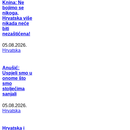
Knina: Ne
bojimo se
nikoga,
Hrvatska više
nikada neće
biti
nezaštićena!
05.08.2026.
Hrvatska
Anušić:
Uspjeli smo u
onome što
smo
stoljećima
sanjali
05.08.2026.
Hrvatska
Hrvatska i