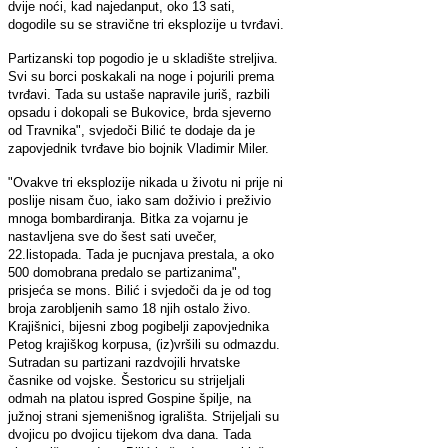
dvije noći, kad najedanput, oko 13 sati,
dogodile su se stravične tri eksplozije u tvrđavi.
Partizanski top pogodio je u skladište streljiva.
Svi su borci poskakali na noge i pojurili prema
tvrđavi. Tada su ustaše napravile juriš, razbili
opsadu i dokopali se Bukovice, brda sjeverno
od Travnika", svjedoči Bilić te dodaje da je
zapovjednik tvrđave bio bojnik Vladimir Miler.
"Ovakve tri eksplozije nikada u životu ni prije ni
poslije nisam čuo, iako sam doživio i preživio
mnoga bombardiranja. Bitka za vojarnu je
nastavljena sve do šest sati uvečer,
22.listopada. Tada je pucnjava prestala, a oko
500 domobrana predalo se partizanima",
prisjeća se mons. Bilić i svjedoči da je od tog
broja zarobljenih samo 18 njih ostalo živo.
Krajišnici, bijesni zbog pogibelji zapovjednika
Petog krajiškog korpusa, (iz)vršili su odmazdu.
Sutradan su partizani razdvojili hrvatske
časnike od vojske. Šestoricu su strijeljali
odmah na platou ispred Gospine špilje, na
južnoj strani sjemenišnog igrališta. Strijeljali su
dvojicu po dvojicu tijekom dva dana. Tada