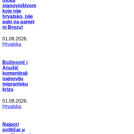
otoka
stanovništvom
koje nije
hrvatsko, nije
palo na pamet
ni Brozu!
01.08.2026.
Hrvatska
Božinović i
Anušić
komentirali
najnoviju
migrantsku
krizu
01.08.2026.
Hrvatska
Najgori
političar u