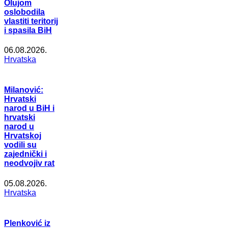
Olujom
oslobodila
vlastiti teritorij
i spasila BiH
06.08.2026.
Hrvatska
Milanović:
Hrvatski
narod u BiH i
hrvatski
narod u
Hrvatskoj
vodili su
zajednički i
neodvojiv rat
05.08.2026.
Hrvatska
Plenković iz