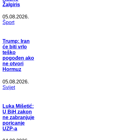
Žalgiris
05.08.2026.
Šport
Trump: Iran
će biti vrlo
teško
pogođen ako
ne otvori
Hormuz
05.08.2026.
Svijet
Luka Mišetić:
U BiH zakon
ne zabranjuje
poricanje
UZP-a