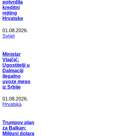
potvrdila
kreditni
rejting
Hrvatske
01.08.2026.
Svijet
Ministar
Vlajčić:
Ugostitelji u
Dalmaciji
ilegalno
uvoze meso
iz Srbije
01.08.2026.
Hrvatska
Trumpov plan
za Balkan:
Milijuni dolara