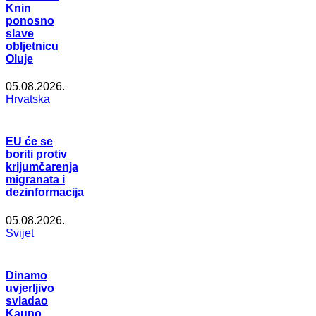
Knin
ponosno
slave
obljetnicu
Oluje
05.08.2026.
Hrvatska
EU će se
boriti protiv
krijumčarenja
migranata i
dezinformacija
05.08.2026.
Svijet
Dinamo
uvjerljivo
svladao
Kauno