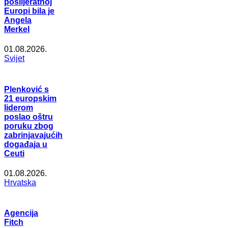
poslijeratnoj
Europi bila je
Angela
Merkel
01.08.2026.
Svijet
Plenković s
21 europskim
liderom
poslao oštru
poruku zbog
zabrinjavajućih
događaja u
Ceuti
01.08.2026.
Hrvatska
Agencija
Fitch