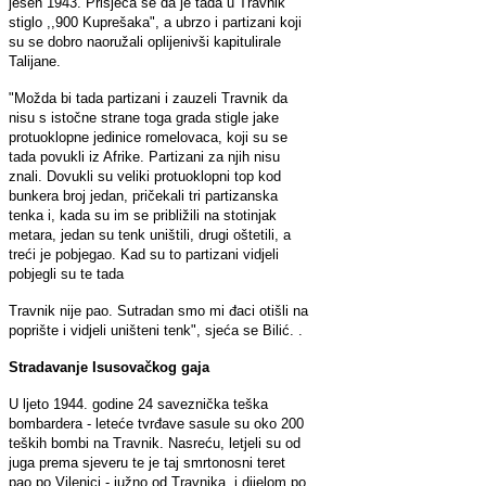
jesen 1943. Prisjeća se da je tada u Travnik
stiglo ,,900 Kuprešaka", a ubrzo i partizani koji
su se dobro naoružali oplijenivši kapitulirale
Talijane.
"Možda bi tada partizani i zauzeli Travnik da
nisu s istočne strane toga grada stigle jake
protuoklopne jedinice romelovaca, koji su se
tada povukli iz Afrike. Partizani za njih nisu
znali. Dovukli su veliki protuoklopni top kod
bunkera broj jedan, pričekali tri partizanska
tenka i, kada su im se približili na stotinjak
metara, jedan su tenk uništili, drugi oštetili, a
treći je pobjegao. Kad su to partizani vidjeli
pobjegli su te tada
Travnik nije pao. Sutradan smo mi đaci otišli na
poprište i vidjeli uništeni tenk", sjeća se Bilić. .
Stradavanje
Isusovačkog
gaja
U ljeto 1944. godine 24 saveznička teška
bombardera - leteće tvrđave sasule su oko 200
teških bombi na Travnik. Nasreću, letjeli su od
juga prema sjeveru te je taj smrtonosni teret
pao po Vilenici - južno od Travnika, i dijelom po