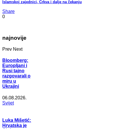
Islamskoj zajednici, Crkva i dalje na čekanju
Share
0
najnovije
Prev
Next
Bloomberg:
Europljani i
Rusi tajno
razgovarali o
miru u
Ukrajini
06.08.2026.
Svijet
Luka Mišetić:
Hrvatska je