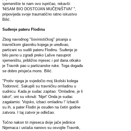
sjemenište te nam ovo ispričao, rekavši:
'NISAM BIO DOSTOJAN MUČENiŠTVA!' '',
pripovijeda svoje traumatično ratno iskustvo
Bilić.
Suđenje pateru Flodinu
Zbog navodnog "šovinističkog" pisanja u
travničkom glasniku kojega je uređivao,
partizani su sudili pateru Flodinu. Suđenje je
bilo javno u zgradi preko Lašve nasuprot
sjemeništu, približno mjesec i pol dana otkako
je Travnik pao u partizanske ruke. Toga događa
se dobro prisjeća mons. Bilić.
"Protiv njega je svjedočio moj školski kolega
Todorović. Sakupili su travničku omladinu u
sudnicu. Kada je sudac zapitao: 'Omladine, je li
tako!', oni su viknuli: 'Nije!' Onda je sudac
zagalamio: 'Vojsko, izbaci omladinu !' Izbacili
su ih, a pater Flodin je osuđen na četiri godine
zatvora. I taj zatvor je odležao.
Točno nakon tri mjeseca dvije jače jedinice
Nijemaca i ustaša nanovo su osvojile Travnik,