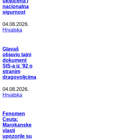
uključena i
nacionalna
sigurnost
04.08.2026.
Hrvatska
Glavaš
objavio tajni
dokument
SIS-a iz ’92 o
stranim
dragovoljcima
04.08.2026.
Hrvatska
Fenomen
Ceuta:
Marokanske
vlasti
upozorile su