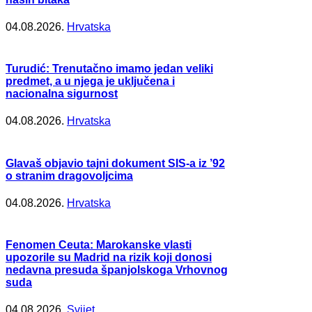
04.08.2026.
Hrvatska
Turudić: Trenutačno imamo jedan veliki
predmet, a u njega je uključena i
nacionalna sigurnost
04.08.2026.
Hrvatska
Glavaš objavio tajni dokument SIS-a iz ’92
o stranim dragovoljcima
04.08.2026.
Hrvatska
Fenomen Ceuta: Marokanske vlasti
upozorile su Madrid na rizik koji donosi
nedavna presuda španjolskoga Vrhovnog
suda
04.08.2026.
Svijet