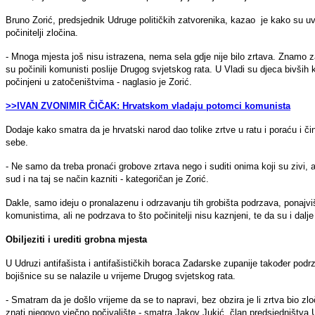
Bruno Zorić, predsjednik Udruge političkih zatvorenika, kazao je kako su uvij
počinitelji zločina.
- Mnoga mjesta još nisu istrazena, nema sela gdje nije bilo zrtava. Znamo za 
su počinili komunisti poslije Drugog svjetskog rata. U Vladi su djeca bivših ko
počinjeni u zatočeništvima - naglasio je Zorić.
>>IVAN ZVONIMIR ČIČAK: Hrvatskom vladaju potomci komunista
Dodaje kako smatra da je hrvatski narod dao tolike zrtve u ratu i poraću i čin
sebe.
- Ne samo da treba pronaći grobove zrtava nego i suditi onima koji su zivi, a ko
sud i na taj se način kazniti - kategoričan je Zorić.
Dakle, samo ideju o pronalazenu i odrzavanju tih grobišta podrzava, ponajvi
komunistima, ali ne podrzava to što počinitelji nisu kaznjeni, te da su i dalje „
Obiljeziti i urediti grobna mjesta
U Udruzi antifašista i antifašističkih boraca Zadarske zupanije također podr
bojišnice su se nalazile u vrijeme Drugog svjetskog rata.
- Smatram da je došlo vrijeme da se to napravi, bez obzira je li zrtva bio zlo
znati njegovo vječno počivalište - smatra Jakov Jukić, član predsjedništva U