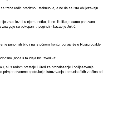
se treba raditi precizno, istaknuo je, a ne da se ista obiljezavaju
ije znao lezi li u njemu netko, ili ne. Koliko je samo partizana
 zna gdje su pokopani ti poginuli - kazao je Jukić.
jer je puno njih bilo i na istočnom frontu, ponajviše u Rusiju odakle
dnosno „hoće li ta ideja biti izvediva“.
u, ali s radom prestaje i Ured za pronalazenje i obiljezavanje
o primjer otvorene opstrukcije istrazivanja komunističkih zločina od