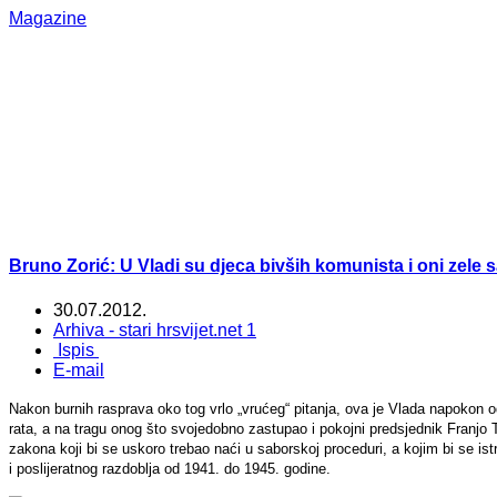
Magazine
Bruno Zorić: U Vladi su djeca bivših komunista i oni zele sa
30.07.2012.
Arhiva - stari hrsvijet.net 1
Ispis
E-mail
Nakon burnih rasprava oko tog vrlo „vrućeg“ pitanja, ova je Vlada napokon odl
rata, a na tragu onog što svojedobno zastupao i pokojni predsjednik Franjo
zakona koji bi se uskoro trebao naći u saborskoj proceduri, a kojim bi se istr
i poslijeratnog razdoblja od 1941. do 1945. godine.