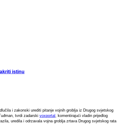
kriti istinu
učila i zakonski urediti pitanje vojnih groblja iz Drugog svjetskog
 Tuđman, tvrdi zadarski
voxportal
, komentirajući vladin prijedlog
azila, uredila i odrzavala vojna groblja zrtava Drugog svjetskog rata