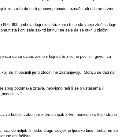
ek bili za to da se ti grobovi pronađu i označe, ali i da se utvrde
800, 900 grobova koji nisu istrazeni i to je skrivanje zločina koje
munista i oni zele sakriti istinu i ne zele da se otkriju zločini
jenica da su danas zivi oni koji su te zločine počinili, govori za
ji su ih počinili jer ti zločini ne zastarijevaju. Moraju se dati na
še zbog potomaka zrtava, neovisno radi li se o ustašama ili
nedodirljivi“.
zavaju budući zakon jer zrtve su ipak zrtve, neovisno s koje strane
činac, domoljub ili netko drugi. Čovjek je ljudsko biće i treba mu se
druge antifašista.