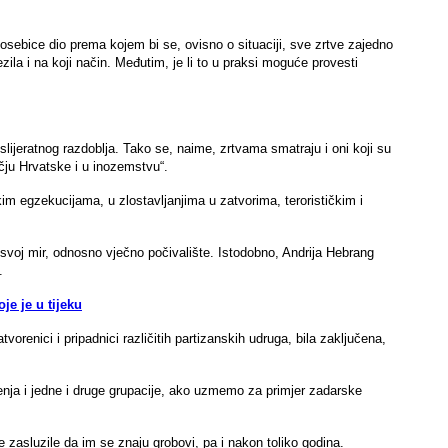
 posebice dio prema kojem bi se, ovisno o situaciji, sve zrtve zajedno
ila i na koji način. Međutim, je li to u praksi moguće provesti
slijeratnog razdoblja. Tako se, naime, zrtvama smatraju i oni koji su
čju Hrvatske i u inozemstvu“.
im egzekucijama, u zlostavljanjima u zatvorima, terorističkim i
u svoj mir, odnosno vječno počivalište. Istodobno, Andrija Hebrang
.
je je u tijeku
vorenici i pripadnici različitih partizanskih udruga, bila zaključena,
enja i jedne i druge grupacije, ako uzmemo za primjer zadarske
ve zasluzile da im se znaju grobovi, pa i nakon toliko godina.