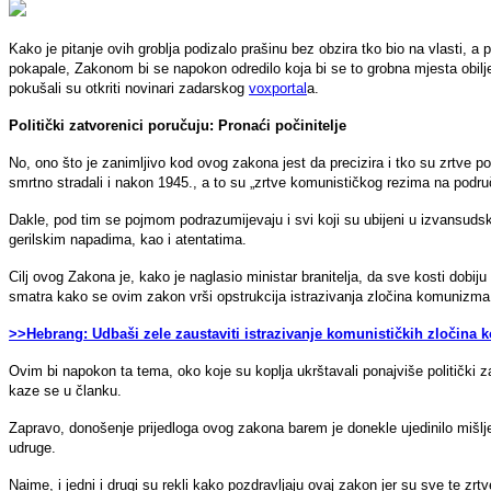
Kako je pitanje ovih groblja podizalo prašinu bez obzira tko bio na vlasti, a
pokapale, Zakonom bi se napokon odredilo koja bi se to grobna mjesta obiljez
pokušali su otkriti novinari zadarskog
voxportal
a.
Politički zatvorenici poručuju: Pronaći počinitelje
No, ono što je zanimljivo kod ovog zakona jest da precizira i tko su zrtve po
smrtno stradali i nakon 1945., a to su „zrtve komunističkog rezima na podru
Dakle, pod tim se pojmom podrazumijevaju i svi koji su ubijeni u izvansudsk
gerilskim napadima, kao i atentatima.
Cilj ovog Zakona je, kako je naglasio ministar branitelja, da sve kosti dobij
smatra kako se ovim zakon vrši opstrukcija istrazivanja zločina komunizma
>>Hebrang: Udbaši zele zaustaviti istrazivanje komunističkih zločina ko
Ovim bi napokon ta tema, oko koje su koplja ukrštavali ponajviše politički zat
kaze se u članku.
Zapravo, donošenje prijedloga ovog zakona barem je donekle ujedinilo mišlj
udruge.
Naime, i jedni i drugi su rekli kako pozdravljaju ovaj zakon jer su sve te zrt