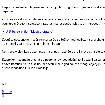
Ideja o pronalasku, obiljezavanju i daljnjoj brizi o grobnim mjestima svakako 
napamet.
- Kod nas se događalo da se stavljaju razna obiljezja na grobove, a da nitko n
poginulo u Drugom svjetskom ratu, a ima na tisuće neistrazenih grobova i ne
>>U Srbu se orilo - 'Mesiću cigane'
Doduše, upozorio je i na činjenicu da će se teško moći obiljeziti svi grobovi 
su se neki vratili, ali većina ih je ostala tamo.
No, treba vidjeti kad zakon stupi na snagu kako će se isti provoditi u djelo, o
Stupanjem na snagu prestat će postojati svi dosadašnji akti vezani uz tu tem
zrtava komunističkih zločina, osnovan prošle godine, što mnogi ocjenjuju ka
strane vladajuće kukuriku koalicije.
R.H.
Share
0