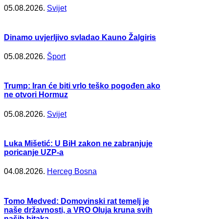
05.08.2026.
Svijet
Dinamo uvjerljivo svladao Kauno Žalgiris
05.08.2026.
Šport
Trump: Iran će biti vrlo teško pogođen ako
ne otvori Hormuz
05.08.2026.
Svijet
Luka Mišetić: U BiH zakon ne zabranjuje
poricanje UZP-a
04.08.2026.
Herceg Bosna
Tomo Medved: Domovinski rat temelj je
naše državnosti, a VRO Oluja kruna svih
naših bitaka