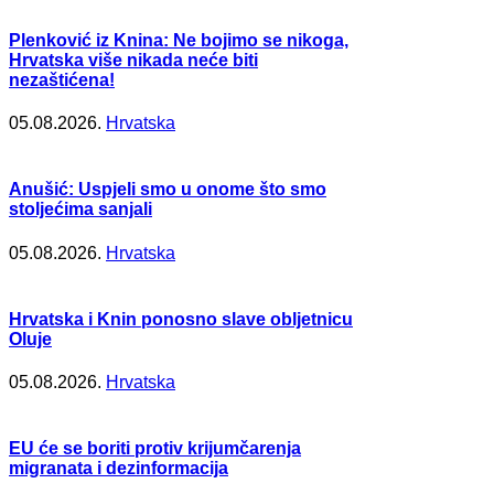
Plenković iz Knina: Ne bojimo se nikoga,
Hrvatska više nikada neće biti
nezaštićena!
05.08.2026.
Hrvatska
Anušić: Uspjeli smo u onome što smo
stoljećima sanjali
05.08.2026.
Hrvatska
Hrvatska i Knin ponosno slave obljetnicu
Oluje
05.08.2026.
Hrvatska
EU će se boriti protiv krijumčarenja
migranata i dezinformacija