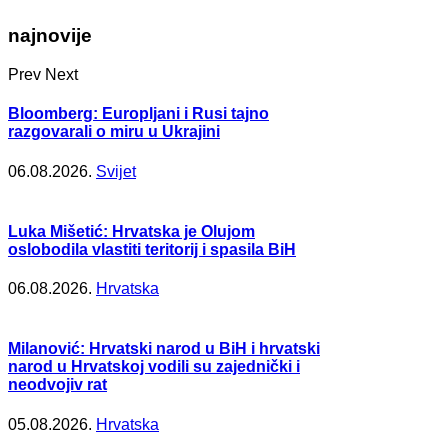
najnovije
Prev
Next
Bloomberg: Europljani i Rusi tajno
razgovarali o miru u Ukrajini
06.08.2026.
Svijet
Luka Mišetić: Hrvatska je Olujom
oslobodila vlastiti teritorij i spasila BiH
06.08.2026.
Hrvatska
Milanović: Hrvatski narod u BiH i hrvatski
narod u Hrvatskoj vodili su zajednički i
neodvojiv rat
05.08.2026.
Hrvatska