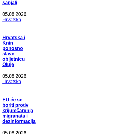
sanjali
05.08.2026.
Hrvatska
Hrvatska i
Knin
ponosno
slave
obljetnicu
Oluje
05.08.2026.
Hrvatska
EU će se
boriti protiv
krijumčarenja
migranata i
dezinformacija
05.08.2026.