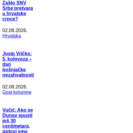
Zašto SNV
Srbe pretvara
u hrvatske
crnce?
02.08.2026.
Hrvatska
Josip Vričko:
5. kolovoza –
dan
bošnjačke
nezahvalnosti
02.08.2026.
Gost kolumne
Vučić: Ako se
Dunav spusti
još 30
centimetara,
gotovi smo