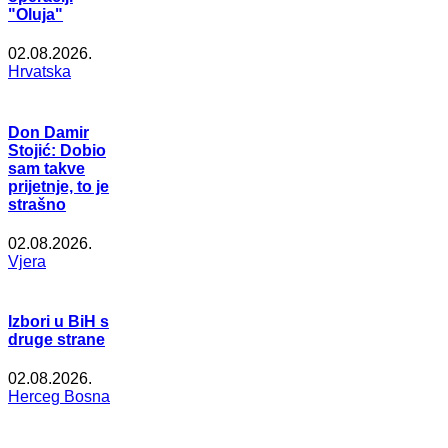
"Oluja"
02.08.2026.
Hrvatska
Don Damir
Stojić: Dobio
sam takve
prijetnje, to je
strašno
02.08.2026.
Vjera
Izbori u BiH s
druge strane
02.08.2026.
Herceg Bosna