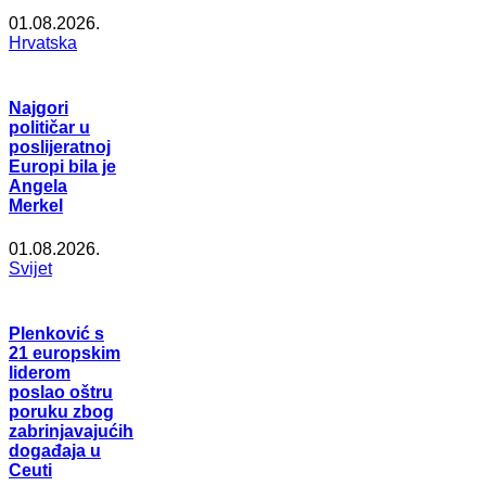
01.08.2026.
Hrvatska
Najgori
političar u
poslijeratnoj
Europi bila je
Angela
Merkel
01.08.2026.
Svijet
Plenković s
21 europskim
liderom
poslao oštru
poruku zbog
zabrinjavajućih
događaja u
Ceuti