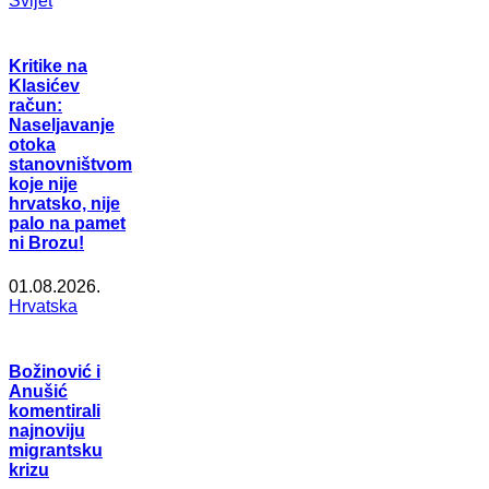
Svijet
Kritike na
Klasićev
račun:
Naseljavanje
otoka
stanovništvom
koje nije
hrvatsko, nije
palo na pamet
ni Brozu!
01.08.2026.
Hrvatska
Božinović i
Anušić
komentirali
najnoviju
migrantsku
krizu