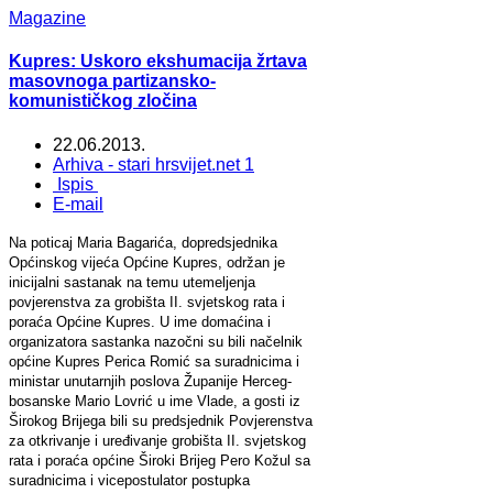
Magazine
Kupres: Uskoro ekshumacija žrtava
masovnoga partizansko-
komunističkog zločina
22.06.2013.
Arhiva - stari hrsvijet.net 1
Ispis
E-mail
Na poticaj Maria Bagarića, dopredsjednika
Općinskog vijeća Općine Kupres, održan je
inicijalni sastanak na temu utemeljenja
povjerenstva za grobišta II. svjetskog rata i
poraća Općine Kupres. U ime domaćina i
organizatora sastanka nazočni su bili načelnik
općine Kupres Perica Romić sa suradnicima i
ministar unutarnjih poslova Županije Herceg-
bosanske Mario Lovrić u ime Vlade, a gosti iz
Širokog Brijega bili su predsjednik Povjerenstva
za otkrivanje i uređivanje grobišta II. svjetskog
rata i poraća općine Široki Brijeg Pero Kožul sa
suradnicima i vicepostulator postupka