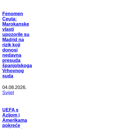
Fenomen
Ceuta:
Marokanske
vlasti
upozorile su
Madrid na
rizik koji
donosi
nedavna
presuda
španjolskoga
Vrhovnog
suda
04.08.2026.
Svijet
UEFA s
Azijom i
Amerikama
pokreće