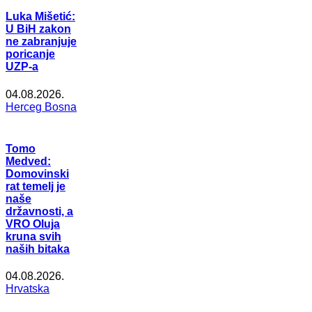
Luka Mišetić:
U BiH zakon
ne zabranjuje
poricanje
UZP-a
04.08.2026.
Herceg Bosna
Tomo
Medved:
Domovinski
rat temelj je
naše
državnosti, a
VRO Oluja
kruna svih
naših bitaka
04.08.2026.
Hrvatska