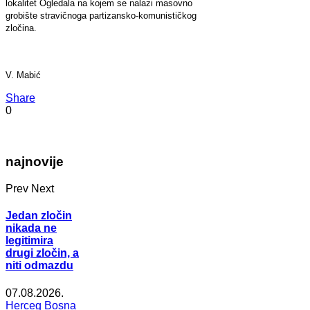
lokalitet Ogledala na kojem se nalazi masovno
grobište stravičnoga partizansko-komunističkog
zločina.
V. Mabić
Share
0
najnovije
Prev
Next
Jedan zločin
nikada ne
legitimira
drugi zločin, a
niti odmazdu
07.08.2026.
Herceg Bosna