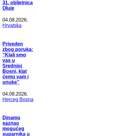
31. obljetnica
Oluje
04.08.2026.
Hrvatska
Priveden
zbog poruka:
“Klali smo
vas u
Srednjoj
Bosni, klat
ćemo vam i
unuke”
04.08.2026.
Herceg Bosna
Dinamo
saznao
mogućeg
suparnika u