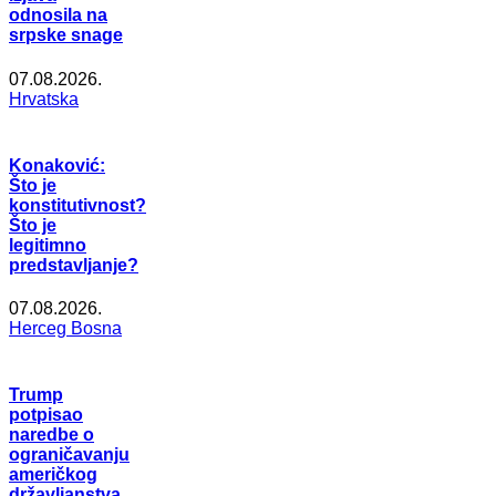
odnosila na
srpske snage
07.08.2026.
Hrvatska
Konaković:
Što je
konstitutivnost?
Što je
legitimno
predstavljanje?
07.08.2026.
Herceg Bosna
Trump
potpisao
naredbe o
ograničavanju
američkog
državljanstva