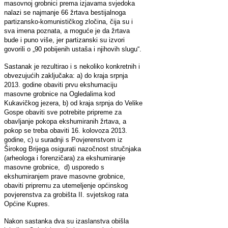
masovnoj grobnici prema izjavama svjedoka
nalazi se najmanje 66 žrtava bestijalnoga
partizansko-komunističkog zločina, čija su i
sva imena poznata, a moguće je da žrtava
bude i puno više, jer partizanski su izvori
govorili o „90 pobijenih ustaša i njihovih slugu“.
Sastanak je rezultirao i s nekoliko konkretnih i
obvezujućih zaključaka: a) do kraja srpnja
2013. godine obaviti prvu ekshumaciju
masovne grobnice na Ogledalima kod
Kukavičkog jezera, b) od kraja srpnja do Velike
Gospe obaviti sve potrebite pripreme za
obavljanje pokopa ekshumiranih žrtava, a
pokop se treba obaviti 16. kolovoza 2013.
godine, c) u suradnji s Povjerenstvom iz
Širokog Brijega osigurati nazočnost stručnjaka
(arheologa i forenzičara) za ekshumiranje
masovne grobnice, d) usporedo s
ekshumiranjem prave masovne grobnice,
obaviti pripremu za utemeljenje općinskog
povjerenstva za grobišta II. svjetskog rata
Općine Kupres.
Nakon sastanka dva su izaslanstva obišla