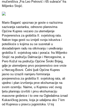
mučeništva „Fra Leo Petrović i 65 subraće“ fra
Miljenko Stojić.
Mario Bagarić upoznao je goste o razlozima
sazivanja sastanka, odnosno planovima
Općine Kupres vezano za utemeljenje
Povjerenstva za grobišta II. svjetskog rata.
Nakon toga gosti su iznijeli svoja iskustva i
poteškoće s kojima su se susretali u
dosadašnjem radu na otkrivanju i uređivanju
grobišta II. svjetskog rata i poraća: fra Miljenko
Stojić na području Dalmacije i Hercegovine, a
Pero Kožul na području Općine Široki Brijeg,
gdje je utemeljeno prvo povjerenstvo ove vrste
u Herceg-Bosni. Čelni ljudi Općine Kupres
jasno su izrazili namjeru formiranja
povjerenstva za grobišta II. svjetskog rata, ali
ujedno i plan izvršenja prve ekshumacije na
svom ozemlju. Naime, u Kupresu već ovog
ljeta planiraju izvršiti i prvu ekshumaciju
masovne grobnice i to one na Ogledalima iznad
Kukavičkog jezera, koja je udaljena oko 7 km
od Kupresa u pravcu jugoistoka. U toj