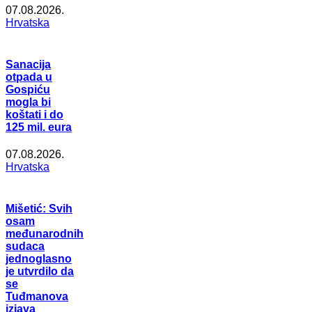
07.08.2026.
Hrvatska
Sanacija
otpada u
Gospiću
mogla bi
koštati i do
125 mil. eura
07.08.2026.
Hrvatska
Mišetić: Svih
osam
međunarodnih
sudaca
jednoglasno
je utvrdilo da
se
Tuđmanova
izjava