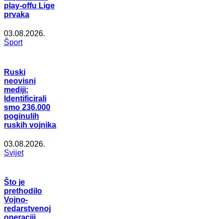
play-offu Lige
prvaka
03.08.2026.
Šport
Ruski
neovisni
mediji:
Identificirali
smo 236.000
poginulih
ruskih vojnika
03.08.2026.
Svijet
Što je
prethodilo
Vojno-
redarstvenoj
operaciji