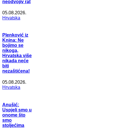
neodvojiv rat
05.08.2026.
Hrvatska
Plenković iz
Knina: Ne
bojimo se
nikoga,
Hrvatska više
nikada neće
biti
nezaštićena!
05.08.2026.
Hrvatska
Anušić:
Uspjeli smo u
onome što
smo
stoljećima