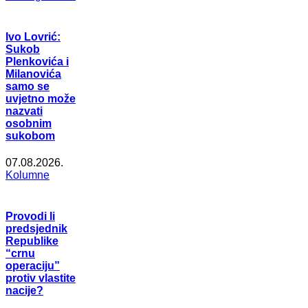
Ivo Lovrić:
Sukob
Plenkovića i
Milanovića
samo se
uvjetno može
nazvati
osobnim
sukobom
07.08.2026.
Kolumne
Provodi li
predsjednik
Republike
“crnu
operaciju”
protiv vlastite
nacije?