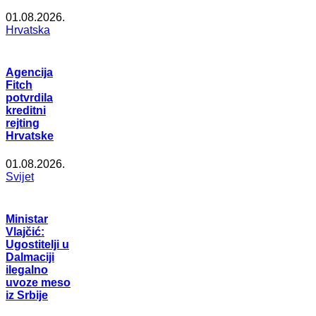
01.08.2026.
Hrvatska
Agencija
Fitch
potvrdila
kreditni
rejting
Hrvatske
01.08.2026.
Svijet
Ministar
Vlajčić:
Ugostitelji u
Dalmaciji
ilegalno
uvoze meso
iz Srbije