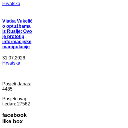
Hrvatska
Vlatka Vukelić
o optužbama
iz Rusije: Ovo
je prototip
informacijske
manipulacije
31.07.2026.
Hrvatska
Posjeti danas:
4485
Posjeti ovaj
tjedan:
27562
facebook
like box