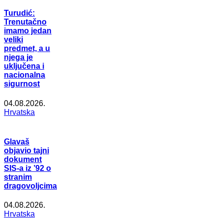
Turudić:
Trenutačno
imamo jedan
veliki
predmet, a u
njega je
uključena i
nacionalna
sigurnost
04.08.2026.
Hrvatska
Glavaš
objavio tajni
dokument
SIS-a iz ’92 o
stranim
dragovoljcima
04.08.2026.
Hrvatska