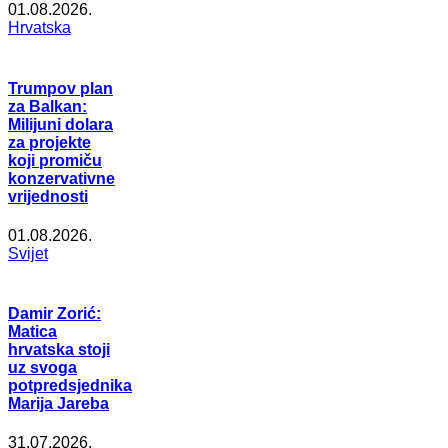
01.08.2026.
Hrvatska
Trumpov plan
za Balkan:
Milijuni dolara
za projekte
koji promiču
konzervativne
vrijednosti
01.08.2026.
Svijet
Damir Zorić:
Matica
hrvatska stoji
uz svoga
potpredsjednika
Marija Jareba
31.07.2026.