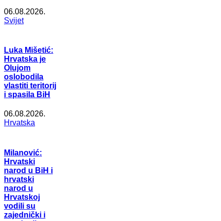
06.08.2026.
Svijet
Luka Mišetić:
Hrvatska je
Olujom
oslobodila
vlastiti teritorij
i spasila BiH
06.08.2026.
Hrvatska
Milanović:
Hrvatski
narod u BiH i
hrvatski
narod u
Hrvatskoj
vodili su
zajednički i