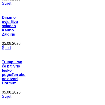
Svijet
Dinamo
uvjerljivo
svladao
Kauno
Žalgiris
05.08.2026.
Šport
Trump: Iran
će biti vrlo
teško
pogođen ako
ne otvori
Hormuz
05.08.2026.
Svijet