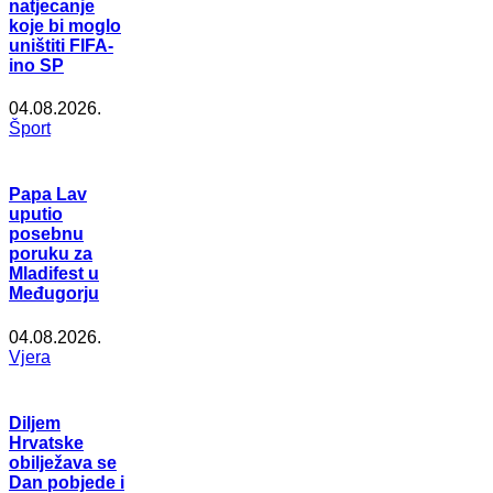
natjecanje
koje bi moglo
uništiti FIFA-
ino SP
04.08.2026.
Šport
Papa Lav
uputio
posebnu
poruku za
Mladifest u
Međugorju
04.08.2026.
Vjera
Diljem
Hrvatske
obilježava se
Dan pobjede i