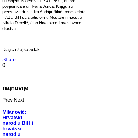
u Donjem Poneretvlju 1941-1990“, autora
povjesničara dr. Ivana Jurića. Knjigu su
predstavili dr. sc. fra Andrija Nikić, predsjednik
HAZU BiH sa sjedištem u Mostaru i maestro
Nikola Debelić, član Hrvatskog žrtvoslovnog
društva.
Dragica Zeljko Selak
Share
0
najnovije
Prev
Next
Milanović:
Hrvatski
narod u BiH i
hrvatski
narod u