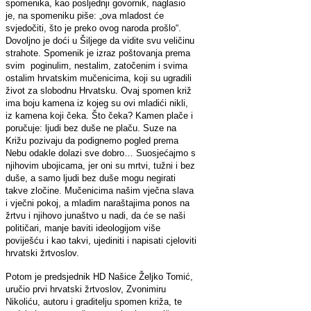
spomenika, kao posljednji govornik, naglasio
je, na spomeniku piše: „ova mladost će
svjedočiti, što je preko ovog naroda prošlo“.
Dovoljno je doći u Šiljege da vidite svu veličinu
strahote. Spomenik je izraz poštovanja prema
svim poginulim, nestalim, zatočenim i svima
ostalim hrvatskim mučenicima, koji su ugradili
život za slobodnu Hrvatsku. Ovaj spomen križ
ima boju kamena iz kojeg su ovi mladići nikli,
iz kamena koji čeka. Što čeka? Kamen plače i
poručuje: ljudi bez duše ne plaču. Suze na
Križu pozivaju da podignemo pogled prema
Nebu odakle dolazi sve dobro… Suosjećajmo s
njihovim ubojicama, jer oni su mrtvi, tužni i bez
duše, a samo ljudi bez duše mogu negirati
takve zločine. Mučenicima našim vječna slava
i vječni pokoj, a mladim naraštajima ponos na
žrtvu i njihovo junaštvo u nadi, da će se naši
političari, manje baviti ideologijom više
poviješću i kao takvi, ujediniti i napisati cjeloviti
hrvatski žrtvoslov.
Potom je predsjednik HD Našice Željko Tomić,
uručio prvi hrvatski žrtvoslov, Zvonimiru
Nikoliću, autoru i graditelju spomen križa, te