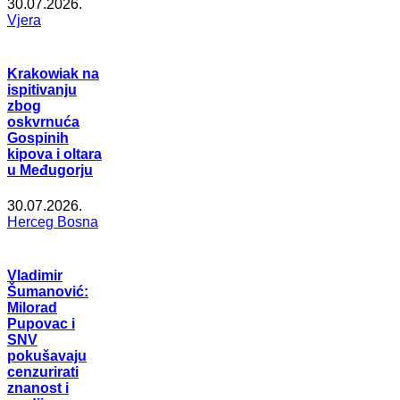
30.07.2026.
Vjera
Krakowiak na
ispitivanju
zbog
oskvrnuća
Gospinih
kipova i oltara
u Međugorju
30.07.2026.
Herceg Bosna
Vladimir
Šumanović:
Milorad
Pupovac i
SNV
pokušavaju
cenzurirati
znanost i