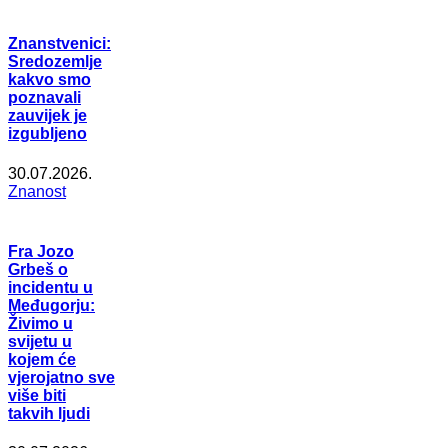
Znanstvenici:
Sredozemlje
kakvo smo
poznavali
zauvijek je
izgubljeno
30.07.2026.
Znanost
Fra Jozo
Grbeš o
incidentu u
Međugorju:
Živimo u
svijetu u
kojem će
vjerojatno sve
više biti
takvih ljudi