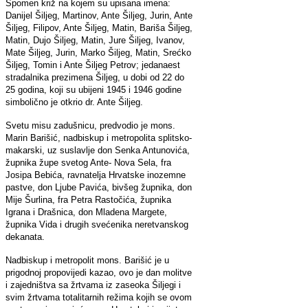
Spomen križ na kojem su upisana imena:
Danijel Šiljeg, Martinov, Ante Šiljeg, Jurin, Ante
Šiljeg, Filipov, Ante Šiljeg, Matin, Bariša Šiljeg,
Matin, Dujo Šiljeg, Matin, Jure Šiljeg, Ivanov,
Mate Šiljeg, Jurin, Marko Šiljeg, Matin, Srećko
Šiljeg, Tomin i Ante Šiljeg Petrov; jedanaest
stradalnika prezimena Šiljeg, u dobi od 22 do
25 godina, koji su ubijeni 1945 i 1946 godine
simbolično je otkrio dr. Ante Šiljeg.
Svetu misu zadušnicu, predvodio je mons.
Marin Barišić, nadbiskup i metropolita splitsko-
makarski, uz suslavlje don Senka Antunovića,
župnika župe svetog Ante- Nova Sela, fra
Josipa Bebića, ravnatelja Hrvatske inozemne
pastve, don Ljube Pavića, bivšeg župnika, don
Mije Šurlina, fra Petra Rastočića, župnika
Igrana i Drašnica, don Mladena Margete,
župnika Vida i drugih svećenika neretvanskog
dekanata.
Nadbiskup i metropolit mons. Barišić je u
prigodnoj propovijedi kazao, ovo je dan molitve
i zajedništva sa žrtvama iz zaseoka Šiljegi i
svim žrtvama totalitarnih režima kojih se ovom