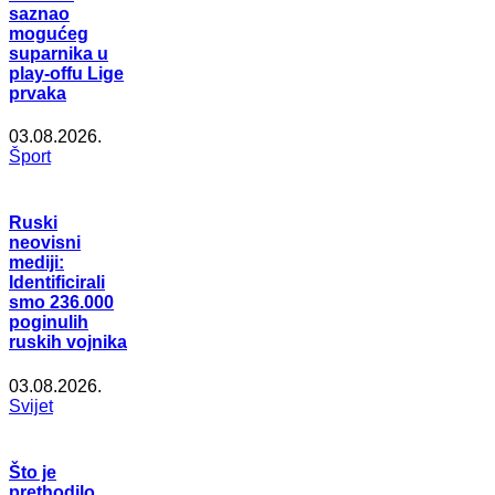
saznao
mogućeg
suparnika u
play-offu Lige
prvaka
03.08.2026.
Šport
Ruski
neovisni
mediji:
Identificirali
smo 236.000
poginulih
ruskih vojnika
03.08.2026.
Svijet
Što je
prethodilo