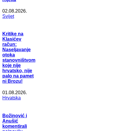
02.08.2026.
Svijet
Kritike na
Klasićev
račun:
Naseljavanje
otoka
stanovništvom
koje nije
hrvatsko, nije
palo na pamet
ni Brozu!
01.08.2026.
Hrvatska
Božinović i
Anušić
komentirali