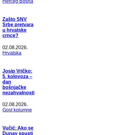
Herceg Bosna
Zašto SNV
Srbe pretvara
u hrvatske
crnce?
02.08.2026.
Hrvatska
Josip Vričko:
5. kolovoza –
dan
bošnjačke
nezahvalnosti
02.08.2026.
Gost kolumne
Vučić: Ako se
Dunav spusti