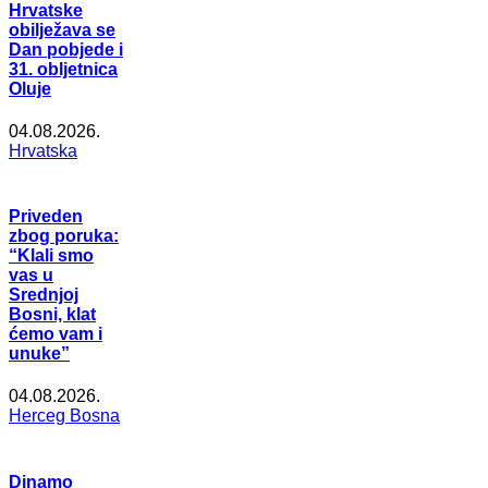
Hrvatske
obilježava se
Dan pobjede i
31. obljetnica
Oluje
04.08.2026.
Hrvatska
Priveden
zbog poruka:
“Klali smo
vas u
Srednjoj
Bosni, klat
ćemo vam i
unuke”
04.08.2026.
Herceg Bosna
Dinamo