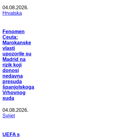
04.08.2026.
Hrvatska
Fenomen
Ceuta:
Marokanske
vlasti
upozorile su
Madrid na
rizik koji
donosi
nedavna
presuda
španjolskoga
Vrhovnog
suda
04.08.2026.
Svijet
UEFA s