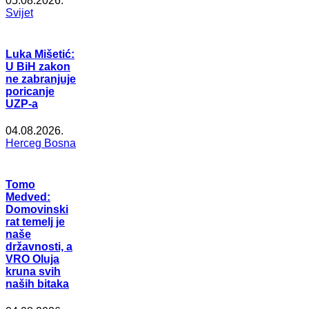
05.08.2026.
Svijet
Luka Mišetić:
U BiH zakon
ne zabranjuje
poricanje
UZP-a
04.08.2026.
Herceg Bosna
Tomo
Medved:
Domovinski
rat temelj je
naše
državnosti, a
VRO Oluja
kruna svih
naših bitaka