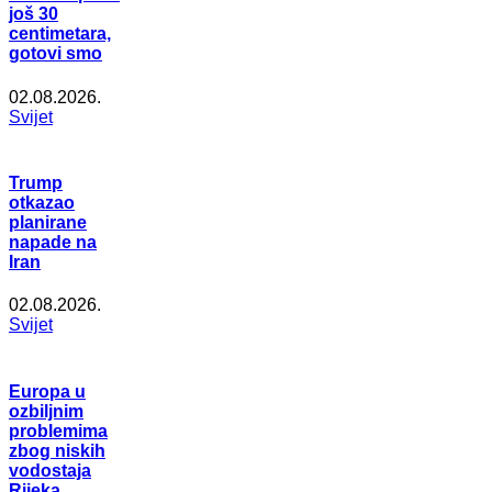
još 30
centimetara,
gotovi smo
02.08.2026.
Svijet
Trump
otkazao
planirane
napade na
Iran
02.08.2026.
Svijet
Europa u
ozbiljnim
problemima
zbog niskih
vodostaja
Rijeka