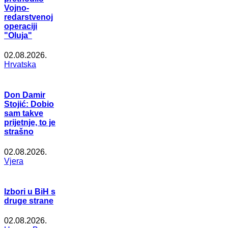
Vojno-
redarstvenoj
operaciji
"Oluja"
02.08.2026.
Hrvatska
Don Damir
Stojić: Dobio
sam takve
prijetnje, to je
strašno
02.08.2026.
Vjera
Izbori u BiH s
druge strane
02.08.2026.