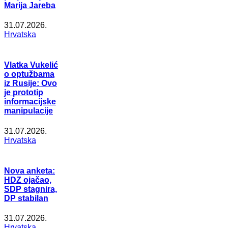
Marija Jareba
31.07.2026.
Hrvatska
Vlatka Vukelić
o optužbama
iz Rusije: Ovo
je prototip
informacijske
manipulacije
31.07.2026.
Hrvatska
Nova anketa:
HDZ ojačao,
SDP stagnira,
DP stabilan
31.07.2026.
Hrvatska