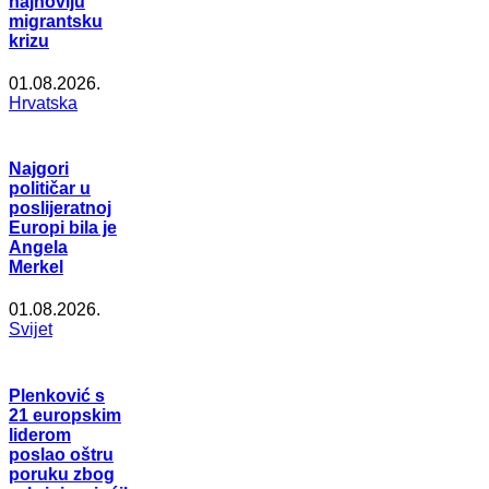
najnoviju
migrantsku
krizu
01.08.2026.
Hrvatska
Najgori
političar u
poslijeratnoj
Europi bila je
Angela
Merkel
01.08.2026.
Svijet
Plenković s
21 europskim
liderom
poslao oštru
poruku zbog