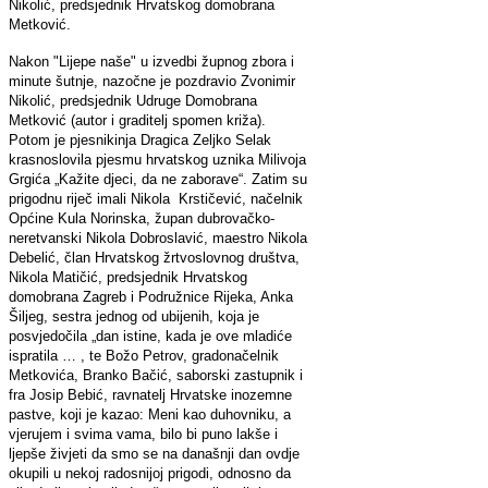
Nikolić, predsjednik Hrvatskog domobrana
Metković.
Nakon "Lijepe naše" u izvedbi župnog zbora i
minute šutnje, nazočne je pozdravio Zvonimir
Nikolić, predsjednik Udruge Domobrana
Metković (autor i graditelj spomen križa).
Potom je pjesnikinja Dragica Zeljko Selak
krasnoslovila pjesmu hrvatskog uznika Milivoja
Grgića „Kažite djeci, da ne zaborave“. Zatim su
prigodnu riječ imali Nikola Krstičević, načelnik
Općine Kula Norinska, župan dubrovačko-
neretvanski Nikola Dobroslavić, maestro Nikola
Debelić, član Hrvatskog žrtvoslovnog društva,
Nikola Matičić, predsjednik Hrvatskog
domobrana Zagreb i Podružnice Rijeka, Anka
Šiljeg, sestra jednog od ubijenih, koja je
posvjedočila „dan istine, kada je ove mladiće
ispratila … , te Božo Petrov, gradonačelnik
Metkovića, Branko Bačić, saborski zastupnik i
fra Josip Bebić, ravnatelj Hrvatske inozemne
pastve, koji je kazao: Meni kao duhovniku, a
vjerujem i svima vama, bilo bi puno lakše i
ljepše živjeti da smo se na današnji dan ovdje
okupili u nekoj radosnijoj prigodi, odnosno da