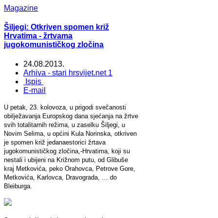
Magazine
Šiljegi: Otkriven spomen križ
Hrvatima - žrtvama
jugokomunističkog zločina
24.08.2013.
Arhiva - stari hrsvijet.net 1
Ispis
E-mail
U petak, 23. kolovoza, u prigodi svečanosti
obilježavanja Europskog dana sjećanja na žrtve
svih totalitarnih režima, u zaselku Šiljegi, u
Novim Selima, u općini Kula Norinska, otkriven
je spomen križ jedanaestorici žrtava
jugokomunističkog zločina,-Hrvatima, koji su
nestali i ubijeni na Križnom putu, od Glibuše
kraj Metkovića, peko Orahovca, Petrove Gore,
Metkovića, Karlovca, Dravograda, … do
Bleiburga.