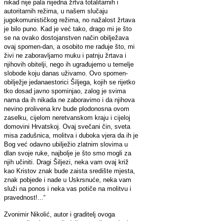
nikad nije pala nijedna žrtva totalitarnih i
autoritarnih režima, u našem slučaju
jugokomunističkog režima, no nažalost žrtava
je bilo puno. Kad je već tako, drago mi je što
se na ovako dostojanstven način obilježava
ovaj spomen-dan, a osobito me raduje što, mi
živi ne zaboravljamo muku i patnju žrtava i
njihovih obitelji, nego ih ugrađujemo u temelje
slobode koju danas uživamo. Ovo spomen-
obilježje jedanaestorici Šiljega, kojih se rijetko
tko dosad javno spominjao, zalog je svima
nama da ih nikada ne zaboravimo i da njihova
nevino prolivena krv bude plodonosna ovom
zaselku, cijelom neretvanskom kraju i cijeloj
domovini Hrvatskoj. Ovaj svečani čin, sveta
misa zadušnica, molitva i duboka vjera da ih je
Bog već odavno ubilježio zlatnim slovima u
dlan svoje ruke, najbolje je što smo mogli za
njih učiniti. Dragi Šiljezi, neka vam ovaj križ
kao Kristov znak bude zaista središte mjesta,
znak pobjede i nade u Uskrsnuće, neka vam
služi na ponos i neka vas potiče na molitvu i
pravednost!...“
Zvonimir Nikolić, autor i graditelj ovoga