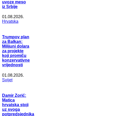
uvoze meso
iz Srbije
01.08.2026.
Hrvatska
Trumpov plan
za Balkan:
Milijuni dolara
za projekte
koji promiču
konzervativne
vrijednosti
01.08.2026.
Svijet
Damir Zorić:
Matica
hrvatska stoji
uz svoga
potpredsjednika