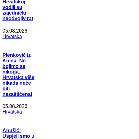
Hrvatskoj
vodili su
zajednički i
neodvojiv rat
05.08.2026.
Hrvatska
Plenković iz
Knina: Ne
bojimo se
nikoga,
Hrvatska više
nikada neće
biti
nezaštićena!
05.08.2026.
Hrvatska
Anušić:
Uspjeli smo u