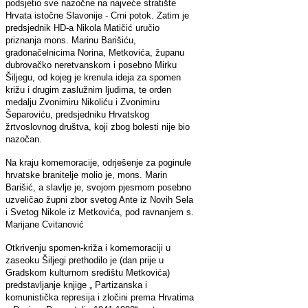
podsjetio sve nazočne na najveće stratište
Hrvata istočne Slavonije - Crni potok. Zatim je
predsjednik HD-a Nikola Matičić uručio
priznanja mons. Marinu Barišiću,
gradonačelnicima Norina, Metkovića, županu
dubrovačko neretvanskom i posebno Mirku
Šiljegu, od kojeg je krenula ideja za spomen
križu i drugim zaslužnim ljudima, te orden
medalju Zvonimiru Nikoliću i Zvonimiru
Šeparoviću, predsjedniku Hrvatskog
žrtvoslovnog društva, koji zbog bolesti nije bio
nazočan.
Na kraju komemoracije, odrješenje za poginule
hrvatske branitelje molio je, mons. Marin
Barišić, a slavlje je, svojom pjesmom posebno
uzveličao župni zbor svetog Ante iz Novih Sela
i Svetog Nikole iz Metkovića, pod ravnanjem s.
Marijane Cvitanović
Otkrivenju spomen-križa i komemoraciji u
zaseoku Šiljegi prethodilo je (dan prije u
Gradskom kulturnom središtu Metkovića)
predstavljanje knjige „ Partizanska i
komunistička represija i zločini prema Hrvatima