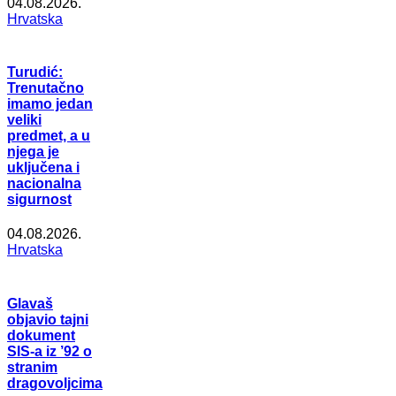
04.08.2026.
Hrvatska
Turudić:
Trenutačno
imamo jedan
veliki
predmet, a u
njega je
uključena i
nacionalna
sigurnost
04.08.2026.
Hrvatska
Glavaš
objavio tajni
dokument
SIS-a iz ’92 o
stranim
dragovoljcima