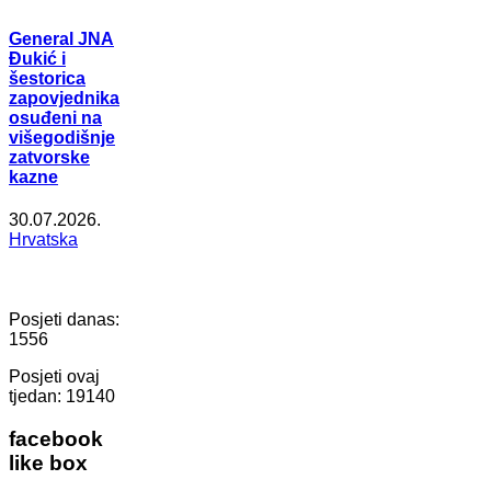
General JNA
Đukić i
šestorica
zapovjednika
osuđeni na
višegodišnje
zatvorske
kazne
30.07.2026.
Hrvatska
Posjeti danas:
1556
Posjeti ovaj
tjedan:
19140
facebook
like box