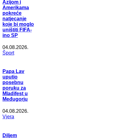
Azijom i
Amerikama
pokreće
natjecanje
koje bi moglo
uništiti FIFA-
ino SP
04.08.2026.
Šport
Papa Lav
uputio
posebnu
poruku za
Mladifest u
Međugorju
04.08.2026.
Vjera
Diljem