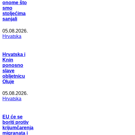
onome što
smo
stoljećima
sanjali
05.08.2026.
Hrvatska
Hrvatska i
Knin
ponosno
slave
obljetnicu
Oluje
05.08.2026.
Hrvatska
EU će se
boriti protiv
krijumčarenja
migranata i