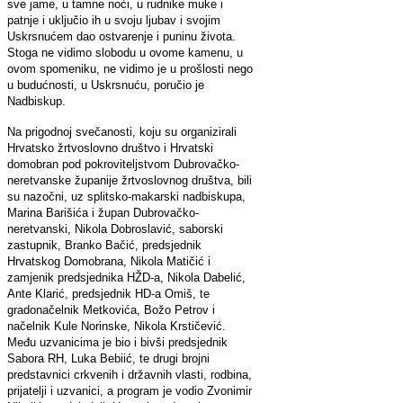
sve jame, u tamne noći, u rudnike muke i
patnje i uključio ih u svoju ljubav i svojim
Uskrsnućem dao ostvarenje i puninu života.
Stoga ne vidimo slobodu u ovome kamenu, u
ovom spomeniku, ne vidimo je u prošlosti nego
u budućnosti, u Uskrsnuću, poručio je
Nadbiskup.
Na prigodnoj svečanosti, koju su organizirali
Hrvatsko žrtvoslovno društvo i Hrvatski
domobran pod pokroviteljstvom Dubrovačko-
neretvanske županije žrtvoslovnog društva, bili
su nazočni, uz splitsko-makarski nadbiskupa,
Marina Barišića i župan Dubrovačko-
neretvanski, Nikola Dobroslavić, saborski
zastupnik, Branko Bačić, predsjednik
Hrvatskog Domobrana, Nikola Matičić i
zamjenik predsjednika HŽD-a, Nikola Dabelić,
Ante Klarić, predsjednik HD-a Omiš, te
gradonačelnik Metkovića, Božo Petrov i
načelnik Kule Norinske, Nikola Krstičević.
Među uzvanicima je bio i bivši predsjednik
Sabora RH, Luka Bebiić, te drugi brojni
predstavnici crkvenih i državnih vlasti, rodbina,
prijatelji i uzvanici, a program je vodio Zvonimir