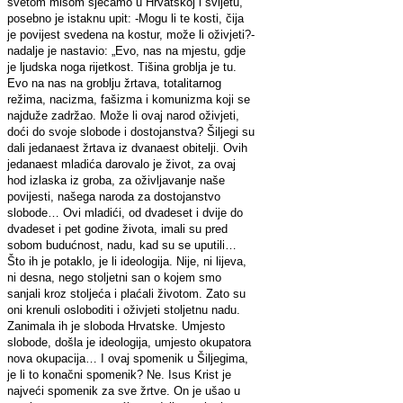
svetom misom sjećamo u Hrvatskoj i svijetu,
posebno je istaknu upit: -Mogu li te kosti, čija
je povijest svedena na kostur, može li oživjeti?-
nadalje je nastavio: „Evo, nas na mjestu, gdje
je ljudska noga rijetkost. Tišina groblja je tu.
Evo na nas na groblju žrtava, totalitarnog
režima, nacizma, fašizma i komunizma koji se
najduže zadržao. Može li ovaj narod oživjeti,
doći do svoje slobode i dostojanstva? Šiljegi su
dali jedanaest žrtava iz dvanaest obitelji. Ovih
jedanaest mladića darovalo je život, za ovaj
hod izlaska iz groba, za oživljavanje naše
povijesti, našega naroda za dostojanstvo
slobode… Ovi mladići, od dvadeset i dvije do
dvadeset i pet godine života, imali su pred
sobom budućnost, nadu, kad su se uputili…
Što ih je potaklo, je li ideologija. Nije, ni lijeva,
ni desna, nego stoljetni san o kojem smo
sanjali kroz stoljeća i plaćali životom. Zato su
oni krenuli osloboditi i oživjeti stoljetnu nadu.
Zanimala ih je sloboda Hrvatske. Umjesto
slobode, došla je ideologija, umjesto okupatora
nova okupacija… I ovaj spomenik u Šiljegima,
je li to konačni spomenik? Ne. Isus Krist je
najveći spomenik za sve žrtve. On je ušao u