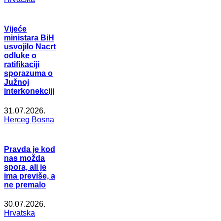
Vijeće
ministara BiH
usvojilo Nacrt
odluke o
ratifikaciji
sporazuma o
Južnoj
interkonekciji
31.07.2026.
Herceg Bosna
Pravda je kod
nas možda
spora, ali je
ima previše, a
ne premalo
30.07.2026.
Hrvatska