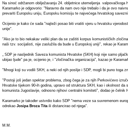
Na sinoć održanom obilježavanju 24. obljetnice utemeljenja valpovačkoga HD
Karamarko je odgovorio: "Naravno da nam ovo nije trebalo i da je ovo naivna
prevariti Europsku uniju, Europsku komisiju te najvećega hrvatskog savezn
Ocijenio je kako će sada "najteži posao biti vratiti vjeru u hrvatsku vjerod
unije".
"Ako je to bio nekakav veliki plan da se zaštiti korpus komunističkih zločina
naši tzv. socijalisti, nije zaslužila da bude u Europskoj uniji", rekao je Kara
„ SDP je nasljednik Saveza komunista Hrvatske (SKH) koji nije samo pljačka
ubijao ljude" pa je, ocijenio je, i "zločinačka organizacija", kazao je Karamar
"Mnogi koji su vodili SKH, a neki od njih poslije i SDP, mogli bi puno toga z
"Postoji još jedan spektar problema, zbog čega je za njih Perkovićevo izručen
Hrvatske tijekom 90-ih godina, upravo od struktura SKH, kao i okolnost da
komunista Jugoslavije, odnosno njihovi centralni komiteti", dodao je čelnik
Karamarko je također ustvrdio kako SDP "nema veze sa suvremenom europsk
odrekao
Josipa Broza Tita
ili distancirao od njega".
M.M.