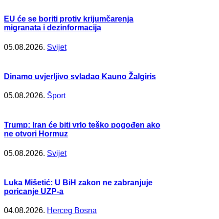
EU će se boriti protiv krijumčarenja
migranata i dezinformacija
05.08.2026.
Svijet
Dinamo uvjerljivo svladao Kauno Žalgiris
05.08.2026.
Šport
Trump: Iran će biti vrlo teško pogođen ako
ne otvori Hormuz
05.08.2026.
Svijet
Luka Mišetić: U BiH zakon ne zabranjuje
poricanje UZP-a
04.08.2026.
Herceg Bosna