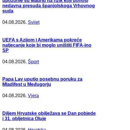
upozorile su Madrid na rizik koji donosi
nedavna presuda španjolskoga Vrhovnog
suda
04.08.2026.
Svijet
UEFA s Azijom i Amerikama pokreće
natjecanje koje bi moglo uništiti FIFA-ino
SP
04.08.2026.
Šport
Papa Lav uputio posebnu poruku za
Mladifest u Međugorju
04.08.2026.
Vjera
Diljem Hrvatske obilježava se Dan pobjede
i 31. obljetnica Oluje
04.08.2026.
Hrvatska