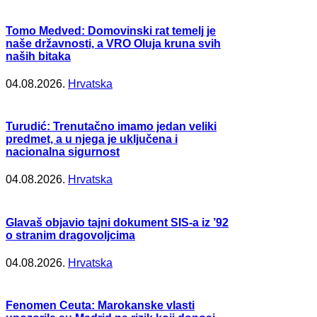
Tomo Medved: Domovinski rat temelj je
naše državnosti, a VRO Oluja kruna svih
naših bitaka
04.08.2026.
Hrvatska
Turudić: Trenutačno imamo jedan veliki
predmet, a u njega je uključena i
nacionalna sigurnost
04.08.2026.
Hrvatska
Glavaš objavio tajni dokument SIS-a iz ’92
o stranim dragovoljcima
04.08.2026.
Hrvatska
Fenomen Ceuta: Marokanske vlasti