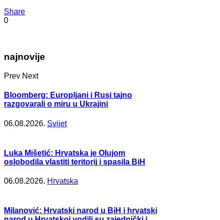
Share
0
najnovije
Prev
Next
Bloomberg: Europljani i Rusi tajno
razgovarali o miru u Ukrajini
06.08.2026.
Svijet
Luka Mišetić: Hrvatska je Olujom
oslobodila vlastiti teritorij i spasila BiH
06.08.2026.
Hrvatska
Milanović: Hrvatski narod u BiH i hrvatski
narod u Hrvatskoj vodili su zajednički i