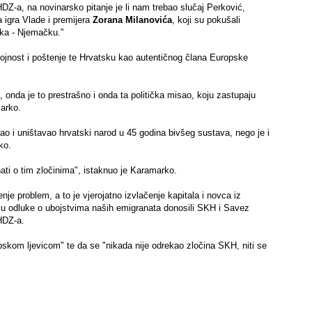
Z-a, na novinarsko pitanje je li nam trebao slučaj Perković,
 igra Vlade i premijera
Zorana Milanovića
, koji su pokušali
ika - Njemačku."
ostojnost i poštenje te Hrvatsku kao autentičnog člana Europske
, onda je to prestrašno i onda ta politička misao, koju zastupaju
marko.
o i uništavao hrvatski narod u 45 godina bivšeg sustava, nego je i
ko.
nati o tim zločinima", istaknuo je Karamarko.
je problem, a to je vjerojatno izvlačenje kapitala i novca iz
 su odluke o ubojstvima naših emigranata donosili SKH i Savez
 HDZ-a.
om ljevicom" te da se "nikada nije odrekao zločina SKH, niti se