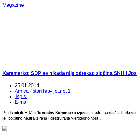
Magazine
Karamarko: SDP se nikada nije odrekao zločina SKH i Jos
25.01.2014.
Arhiva - stari hrsvijet.net 1
Ispis
E-mail
Predsjednik HDZ-a
Tomislav Karamarko
izjavio je kako su slučaj Perković 
je "potpuno neutralizirana i destruirana vjerodostojnost".