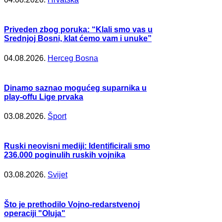
Priveden zbog poruka: “Klali smo vas u
Srednjoj Bosni, klat ćemo vam i unuke”
04.08.2026.
Herceg Bosna
Dinamo saznao mogućeg suparnika u
play-offu Lige prvaka
03.08.2026.
Šport
Ruski neovisni mediji: Identificirali smo
236.000 poginulih ruskih vojnika
03.08.2026.
Svijet
Što je prethodilo Vojno-redarstvenoj
operaciji "Oluja"