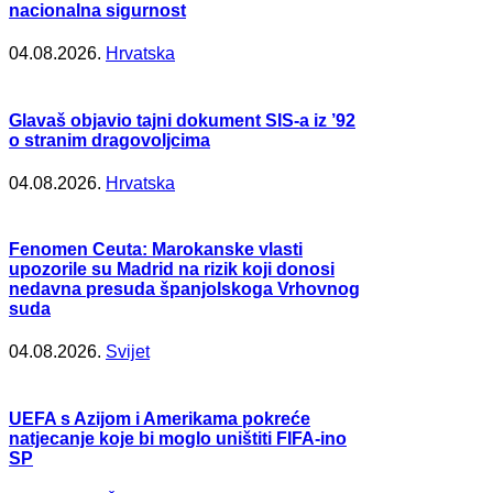
nacionalna sigurnost
04.08.2026.
Hrvatska
Glavaš objavio tajni dokument SIS-a iz ’92
o stranim dragovoljcima
04.08.2026.
Hrvatska
Fenomen Ceuta: Marokanske vlasti
upozorile su Madrid na rizik koji donosi
nedavna presuda španjolskoga Vrhovnog
suda
04.08.2026.
Svijet
UEFA s Azijom i Amerikama pokreće
natjecanje koje bi moglo uništiti FIFA-ino
SP