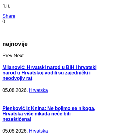
R.H.
Share
0
najnovije
Prev
Next
Milanović: Hrvatski narod u BiH i hrvatski
narod u Hrvatskoj vodili su zajednički i
neodvojiv rat
05.08.2026.
Hrvatska
Plenković iz Knina: Ne bojimo se nikoga,
Hrvatska više nikada neće biti
nezaštićena!
05.08.2026.
Hrvatska