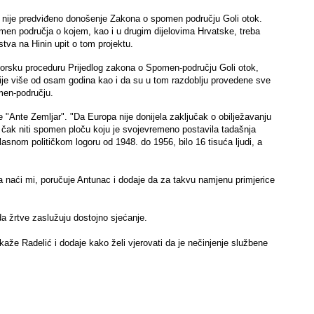
nu nije predviđeno donošenje Zakona o spomen području Goli otok.
men područja o kojem, kao i u drugim dijelovima Hrvatske, treba
rstva na Hinin upit o tom projektu.
borsku proceduru Prijedlog zakona o Spomen-području Goli otok,
rije više od osam godina kao i da su u tom razdoblju provedene sve
men-području.
ge "Ante Zemljar". "Da Europa nije donijela zaključak o obilježavanju
i čak niti spomen ploču koju je svojevremeno postavila tadašnja
snom političkom logoru od 1948. do 1956, bilo 16 tisuća ljudi, a
a naći mi, poručuje Antunac i dodaje da za takvu namjenu primjerice
a žrtve zaslužuju dostojno sjećanje.
aže Radelić i dodaje kako želi vjerovati da je nečinjenje službene