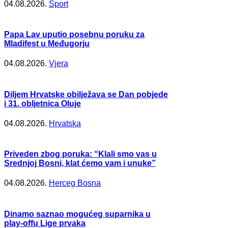
04.08.2026.
Šport
Papa Lav uputio posebnu poruku za
Mladifest u Međugorju
04.08.2026.
Vjera
Diljem Hrvatske obilježava se Dan pobjede
i 31. obljetnica Oluje
04.08.2026.
Hrvatska
Priveden zbog poruka: “Klali smo vas u
Srednjoj Bosni, klat ćemo vam i unuke”
04.08.2026.
Herceg Bosna
Dinamo saznao mogućeg suparnika u
play-offu Lige prvaka