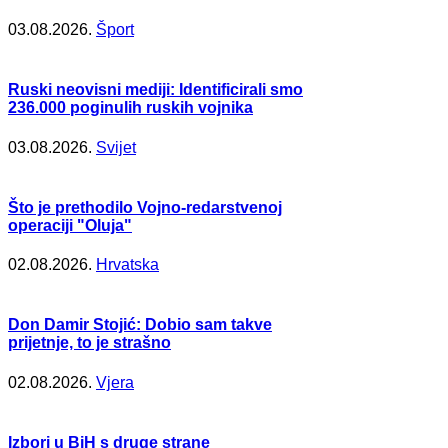
03.08.2026.
Šport
Ruski neovisni mediji: Identificirali smo
236.000 poginulih ruskih vojnika
03.08.2026.
Svijet
Što je prethodilo Vojno-redarstvenoj
operaciji "Oluja"
02.08.2026.
Hrvatska
Don Damir Stojić: Dobio sam takve
prijetnje, to je strašno
02.08.2026.
Vjera
Izbori u BiH s druge strane