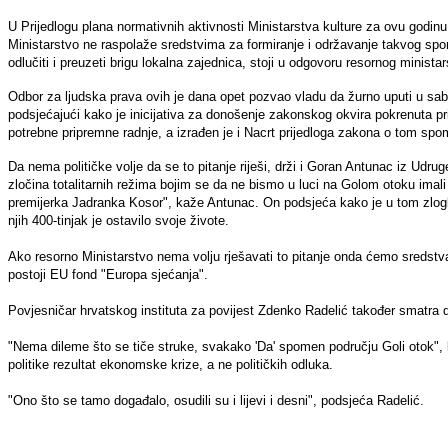
U Prijedlogu plana normativnih aktivnosti Ministarstva kulture za ovu godi
Ministarstvo ne raspolaže sredstvima za formiranje i održavanje takvog spo
odlučiti i preuzeti brigu lokalna zajednica, stoji u odgovoru resornog minista
Odbor za ljudska prava ovih je dana opet pozvao vladu da žurno uputi u sa
podsjećajući kako je inicijativa za donošenje zakonskog okvira pokrenuta p
potrebne pripremne radnje, a izrađen je i Nacrt prijedloga zakona o tom spo
Da nema političke volje da se to pitanje riješi, drži i Goran Antunac iz Udru
zločina totalitarnih režima bojim se da ne bismo u luci na Golom otoku imal
premijerka Jadranka Kosor", kaže Antunac. On podsjeća kako je u tom zlogla
njih 400-tinjak je ostavilo svoje živote.
Ako resorno Ministarstvo nema volju rješavati to pitanje onda ćemo sredstv
postoji EU fond "Europa sjećanja".
Povjesničar hrvatskog instituta za povijest Zdenko Radelić također smatra d
"Nema dileme što se tiče struke, svakako 'Da' spomen području Goli otok", k
politike rezultat ekonomske krize, a ne političkih odluka.
"Ono što se tamo događalo, osudili su i lijevi i desni", podsjeća Radelić.