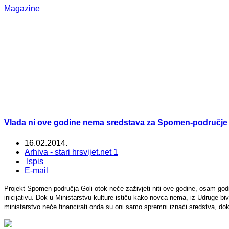
Magazine
Vlada ni ove godine nema sredstava za Spomen-područje 
16.02.2014.
Arhiva - stari hrsvijet.net 1
Ispis
E-mail
Projekt Spomen-područja Goli otok neće zaživjeti niti ove godine, osam god
inicijativu. Dok u Ministarstvu kulture ističu kako novca nema, iz Udruge b
ministarstvo neće financirati onda su oni samo spremni iznaći sredstva, dok