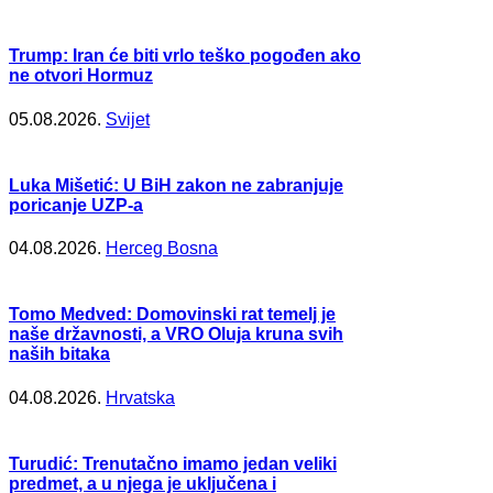
Trump: Iran će biti vrlo teško pogođen ako
ne otvori Hormuz
05.08.2026.
Svijet
Luka Mišetić: U BiH zakon ne zabranjuje
poricanje UZP-a
04.08.2026.
Herceg Bosna
Tomo Medved: Domovinski rat temelj je
naše državnosti, a VRO Oluja kruna svih
naših bitaka
04.08.2026.
Hrvatska
Turudić: Trenutačno imamo jedan veliki
predmet, a u njega je uključena i