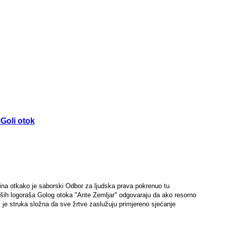
Goli otok
ina otkako je saborski Odbor za ljudska prava pokrenuo tu
ivših logoraša Golog otoka "Ante Zemljar" odgovaraju da ako resorno
 je struka složna da sve žrtve zaslužuju primjereno sjećanje