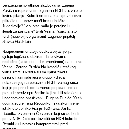
Senzacionalno otkriće službovanja Eugena
Pusića u represivnim organima NDH izazvalo je
lavinu pitanja. Kako li se onda kasnije vrlo brzo
prikačio u stupove moći komunističke
Jugoslavije? “Moj otac radio je potajno i u
ilegali za partizane” tvrdi Vesna Pusić, a isto
tvrdi (neuvjerljivo ga brani) Eugenov prijatelj
Slavko Goldstein.
Neupućenom čitatelju ovakva objašnjenja
djeluju logično s obzirom da je stvarno
neobično (ali istinito i dokumentirano) da je otac
Vesne i Zorana Pusića bio kotačić ustaškog
vlaka smrti. Ukrstile su se rijeke života i
cinično nasmijale jedna drugoj - djeca
nekadašnjeg natporučnika NDH i vojnog suca
koji je po prirodi posla morao potpisati brojne
presude protiv optuženika koji su bili vrlo često
i neosnovano optuživani, Eugena Pusića 90-tih
godina suvremenu Republiku Hrvatsku i njene
istaknute čelnike Franju Tuđmana, Janka
Bobetka, Zvonimira Červenka, koji su se borili
protiv NDH, žele poistovjetiti sa NDH kako bi
Republiku Hrvatsku kompromitirali pred