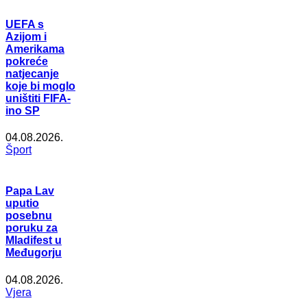
UEFA s
Azijom i
Amerikama
pokreće
natjecanje
koje bi moglo
uništiti FIFA-
ino SP
04.08.2026.
Šport
Papa Lav
uputio
posebnu
poruku za
Mladifest u
Međugorju
04.08.2026.
Vjera