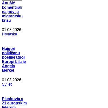
Anušić
komentirali
najnoviju
migrantsku
krizu
01.08.2026.
Hrvatska
Najgori
političar u
poslijeratnoj
Europi bila je
Angela
Merkel
01.08.2026.
Svijet
Plenković s
21 europskim
liderom