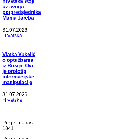
hrvatska stoji
uz svoga
potpredsjednika
Marija Jareba
31.07.2026.
Hrvatska
Vlatka Vukelić
o optužbama
iz Rusije: Ovo
je prototip
informacijske
manipulacije
31.07.2026.
Hrvatska
Posjeti danas:
1841
Posjeti ovaj