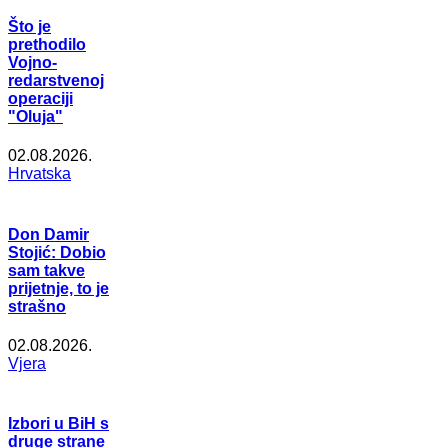
Što je
prethodilo
Vojno-
redarstvenoj
operaciji
"Oluja"
02.08.2026.
Hrvatska
Don Damir
Stojić: Dobio
sam takve
prijetnje, to je
strašno
02.08.2026.
Vjera
Izbori u BiH s
druge strane