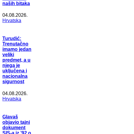
naših bitaka
04.08.2026.
Hrvatska
Turudić:
Trenutačno
imamo jedan
veliki
predmet, a u
njega je
uključena i
nacionalna
sigurnost
04.08.2026.
Hrvatska
Glavaš
objavio tajni
dokument
SIS-a iz ’92 o