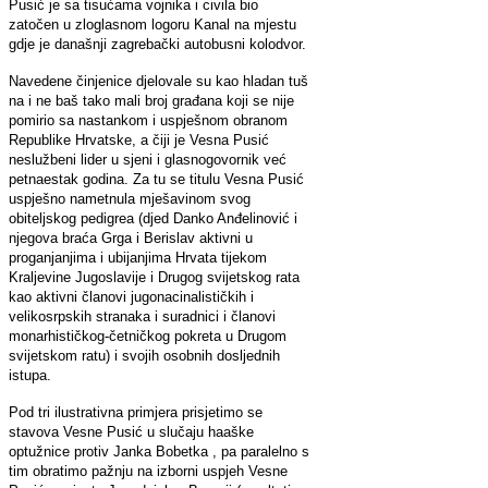
Pusić je sa tisućama vojnika i civila bio
zatočen u zloglasnom logoru Kanal na mjestu
gdje je današnji zagrebački autobusni kolodvor.
Navedene činjenice djelovale su kao hladan tuš
na i ne baš tako mali broj građana koji se nije
pomirio sa nastankom i uspješnom obranom
Republike Hrvatske, a čiji je Vesna Pusić
neslužbeni lider u sjeni i glasnogovornik već
petnaestak godina. Za tu se titulu Vesna Pusić
uspješno nametnula mješavinom svog
obiteljskog pedigrea (djed Danko Anđelinović i
njegova braća Grga i Berislav aktivni u
proganjanjima i ubijanjima Hrvata tijekom
Kraljevine Jugoslavije i Drugog svijetskog rata
kao aktivni članovi jugonacinalističkih i
velikosrpskih stranaka i suradnici i članovi
monarhističkog-četničkog pokreta u Drugom
svijetskom ratu) i svojih osobnih dosljednih
istupa.
Pod tri ilustrativna primjera prisjetimo se
stavova Vesne Pusić u slučaju haaške
optužnice protiv Janka Bobetka , pa paralelno s
tim obratimo pažnju na izborni uspjeh Vesne