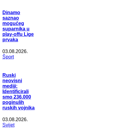
Dinamo
saznao
mogućeg
suparnika u
play-offu Lige
prvaka
03.08.2026.
Šport
Ruski
neovisni
mediji:
Identificirali
smo 236.000
poginulih
ruskih vojnika
03.08.2026.
Svijet