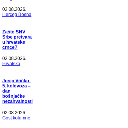
02.08.2026.
Herceg Bosna
Zašto SNV
Srbe pretvara
u hrvatske
crnce?
02.08.2026.
Hrvatska
Josip Vričko:
5. kolovoza –
dan
bošnjačke
nezahvalnosti
02.08.2026.
Gost kolumne