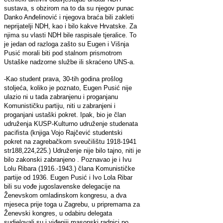
sustava, s obzirom na to da su njegov punac
Danko Anđelinović i njegova braća bili zakleti
neprijatelji NDH, kao i bilo kakve Hrvatske. Za
njima su vlasti NDH bile raspisale tjeralice. To
je jedan od razloga zašto su Eugen i Višnja
Pusić morali biti pod stalnom prismotrom
Ustaške nadzorne službe ili skraćeno UNS-a.
-Kao student prava, 30-tih godina prošlog
stoljeća, koliko je poznato, Eugen Pusić nije
ulazio ni u tada zabranjenu i proganjanu
Komunističku partiju, niti u zabranjeni i
proganjani ustaški pokret. Ipak, bio je član
udruženja KUSP-Kulturno udruženje studenata
pacifista (knjiga Vojo Rajčević studentski
pokret na zagrebačkom sveučilištu 1918-1941
str188,224,225.) Udruženje nije bilo tajno, niti je
bilo zakonski zabranjeno . Poznavao je i Ivu
Lolu Ribara (1916.-1943.) člana Komunističke
partije od 1936. Eugen Pusić i Ivo Lola Ribar
bili su vođe jugoslavenske delegacije na
Ženevskom omladinskom kongresu, a dva
mjeseca prije toga u Zagrebu, u pripremama za
Ženevski kongres, u odabiru delegata
sudjelovali su i viđeniji masonski radnici po