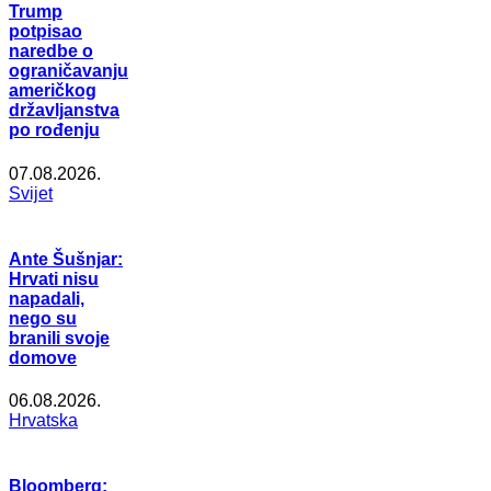
Trump
potpisao
naredbe o
ograničavanju
američkog
državljanstva
po rođenju
07.08.2026.
Svijet
Ante Šušnjar:
Hrvati nisu
napadali,
nego su
branili svoje
domove
06.08.2026.
Hrvatska
Bloomberg: