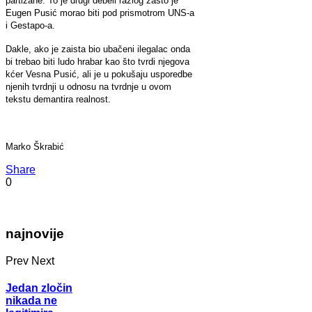
partizane. To je drugi debeli razlog zašto je
Eugen Pusić morao biti pod prismotrom UNS-a
i Gestapo-a.
Dakle, ako je zaista bio ubačeni ilegalac onda
bi trebao biti ludo hrabar kao što tvrdi njegova
kćer Vesna Pusić, ali je u pokušaju usporedbe
njenih tvrdnji u odnosu na tvrdnje u ovom
tekstu demantira realnost.
Marko Škrabić
Share
0
najnovije
Prev
Next
Jedan zločin
nikada ne