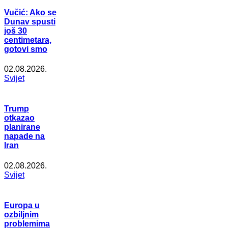
Vučić: Ako se
Dunav spusti
još 30
centimetara,
gotovi smo
02.08.2026.
Svijet
Trump
otkazao
planirane
napade na
Iran
02.08.2026.
Svijet
Europa u
ozbiljnim
problemima