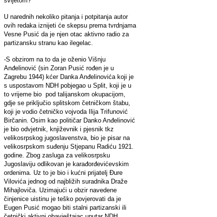
svijetom?
U narednih nekoliko pitanja i potpitanja autor
ovih redaka iznijeti će skepsu prema tvrdnjama
Vesne Pusić da je njen otac aktivno radio za
partizansku stranu kao ilegelac.
-S obzirom na to da je oženio Višnju
Anđelinović (sin Zoran Pusić rođen je u
Zagrebu 1944) kćer Danka Anđelinovića koji je
s uspostavom NDH pobjegao u Split, koji je u
to vrijeme bio pod talijanskom okupacijom,
gdje se priključio splitskom četničkom štabu,
koji je vodio četničko vojvoda Ilija Trifunović
Birčanin. Osim kao političar Danko Anđelinović
je bio odvjetnik, književnik i pjesnik tkz
velikosrpskog jugoslavenstva, bio je pisar na
velikosrpskom suđenju Stjepanu Radiću 1921.
godine. Zbog zasluga za velikosrpsku
Jugoslaviju odlikovan je karađorđevićevskim
ordenima. Uz to je bio i kućni prijatelj Đure
Vilovića jednog od najbližih suradnika Draže
Mihajloviča. Uzimajući u obzir navedene
činjenice uistinu je teško povjerovati da je
Eugen Pusić mogao biti stalni partizanski ili
četnički aktivni obavještajac unutar NDH