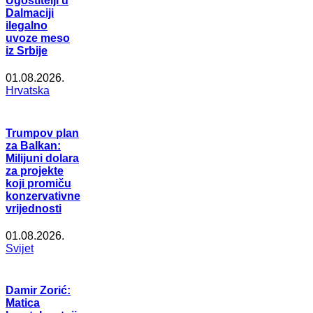
Ugostitelji u
Dalmaciji
ilegalno
uvoze meso
iz Srbije
01.08.2026.
Hrvatska
Trumpov plan
za Balkan:
Milijuni dolara
za projekte
koji promiču
konzervativne
vrijednosti
01.08.2026.
Svijet
Damir Zorić:
Matica