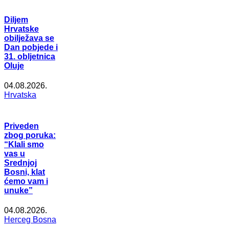
Diljem
Hrvatske
obilježava se
Dan pobjede i
31. obljetnica
Oluje
04.08.2026.
Hrvatska
Priveden
zbog poruka:
“Klali smo
vas u
Srednjoj
Bosni, klat
ćemo vam i
unuke”
04.08.2026.
Herceg Bosna