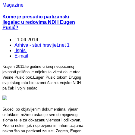
Magazine
Kome je presudio partizanski
ilegalac u redovima NDH Eugen
Pusić?
11.04.2014.
Arhiva - stari hrsvijet.net 1
Ispis
E-mail
Krajem 2011.te godine u široj neupućenoj
javnosti prilično je odjeknula vijest da je otac
Vesne Pusić pok.Eugen Pusić tokom Drugog
svijetskog rata bio uzorni časnik vojske NDH
pa čak i vojni sudac.
Sudeći po objavljenim dokumentima, vjeran
ustaškom režimu ostao je sve do njegovog
sloma te je za dokazanu vjernost i odlikovan.
Prema nekim još neprovjerenim informacijama
nakon što su partizani zauzeli Zagreb, Eugen