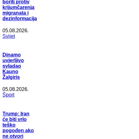
boriti protiv
krijumčarenja
migranata i
dezinformacija
05.08.2026.
Svijet
Dinamo
uvjerljivo
svladao
Kauno
Žalgiris
05.08.2026.
Šport
Trump: Iran
će biti vrlo
teško
pogođen ako
ne otvori