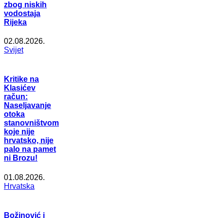
zbog niskih
vodostaja
Rijeka
02.08.2026.
Svijet
Kritike na
Klasićev
račun:
Naseljavanje
otoka
stanovništvom
koje nije
hrvatsko, nije
palo na pamet
ni Brozu!
01.08.2026.
Hrvatska
Božinović i