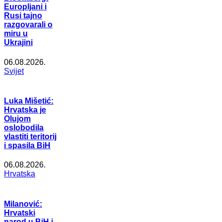
Europljani i
Rusi tajno
razgovarali o
miru u
Ukrajini
06.08.2026.
Svijet
Luka Mišetić:
Hrvatska je
Olujom
oslobodila
vlastiti teritorij
i spasila BiH
06.08.2026.
Hrvatska
Milanović:
Hrvatski
narod u BiH i