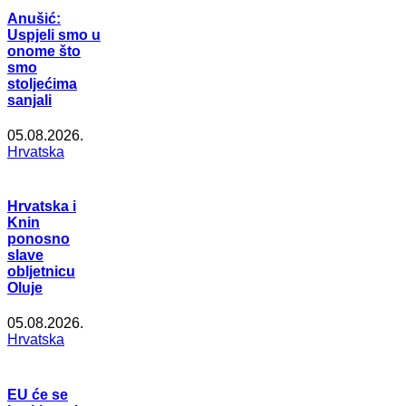
Anušić:
Uspjeli smo u
onome što
smo
stoljećima
sanjali
05.08.2026.
Hrvatska
Hrvatska i
Knin
ponosno
slave
obljetnicu
Oluje
05.08.2026.
Hrvatska
EU će se