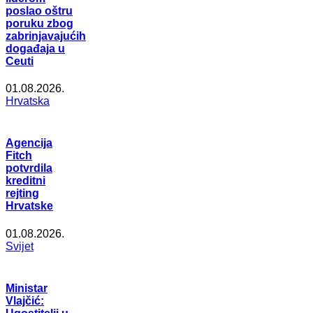
poslao oštru
poruku zbog
zabrinjavajućih
događaja u
Ceuti
01.08.2026.
Hrvatska
Agencija
Fitch
potvrdila
kreditni
rejting
Hrvatske
01.08.2026.
Svijet
Ministar
Vlajčić: