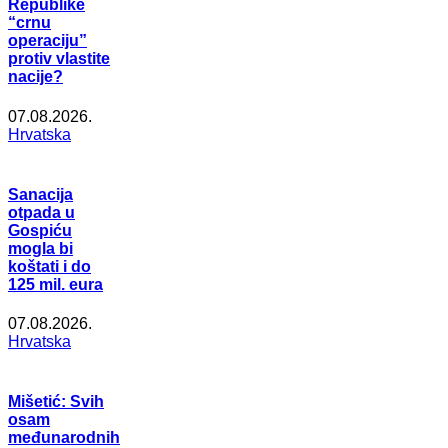
Republike
“crnu
operaciju”
protiv vlastite
nacije?
07.08.2026.
Hrvatska
Sanacija
otpada u
Gospiću
mogla bi
koštati i do
125 mil. eura
07.08.2026.
Hrvatska
Mišetić: Svih
osam
međunarodnih