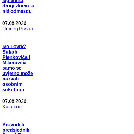
legitimira
drugi zločin, a
niti odmazdu
07.08.2026.
Herceg Bosna
Ivo Lovrić:
Sukob
Plenkovića i
Milanovića
samo se
uvjetno može
nazvati
osobnim
sukobom
07.08.2026.
Kolumne
Provodi li
predsjednik