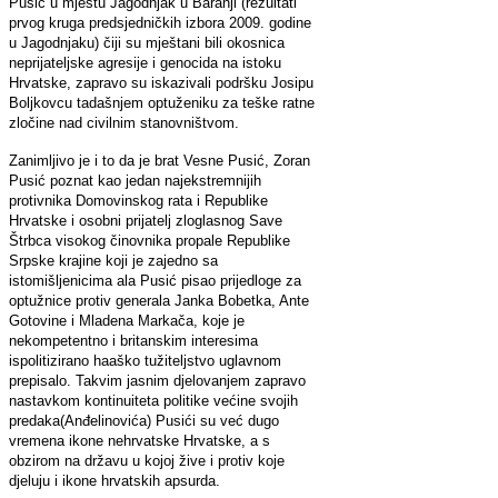
Pusić u mjestu Jagodnjak u Baranji (rezultati
prvog kruga predsjedničkih izbora 2009. godine
u Jagodnjaku) čiji su mještani bili okosnica
neprijateljske agresije i genocida na istoku
Hrvatske, zapravo su iskazivali podršku Josipu
Boljkovcu tadašnjem optuženiku za teške ratne
zločine nad civilnim stanovništvom.
Zanimljivo je i to da je brat Vesne Pusić, Zoran
Pusić poznat kao jedan najekstremnijih
protivnika Domovinskog rata i Republike
Hrvatske i osobni prijatelj zloglasnog Save
Štrbca visokog činovnika propale Republike
Srpske krajine koji je zajedno sa
istomišljenicima ala Pusić pisao prijedloge za
optužnice protiv generala Janka Bobetka, Ante
Gotovine i Mladena Markača, koje je
nekompetentno i britanskim interesima
ispolitizirano haaško tužiteljstvo uglavnom
prepisalo. Takvim jasnim djelovanjem zapravo
nastavkom kontinuiteta politike većine svojih
predaka(Anđelinovića) Pusići su već dugo
vremena ikone nehrvatske Hrvatske, a s
obzirom na državu u kojoj žive i protiv koje
djeluju i ikone hrvatskih apsurda.