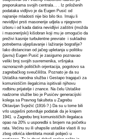
preporukama svojih centrala… . Iz priloženih
podataka vidljivo je da Eugen Pusić od
najranije mladosti nije bio bilo tko. Imaju li
nevidljivi prsti masonerije udjela u njegovom
izboru i od kada datira nevidljivi zaštitni (možda
i masonerijski) kišobran koji mu je omogućio da
preživi kasnije turbulentne prevrate i sukladno
potrebema uljepšavanje i lažiranje bografije?
Iako distanciran od jačeg upletanja u politiku
(javnu) Eugen Pusić je zasigurno poznavao
veliki broj svojih suvremenika, vršnjaka
raznoraznih političkih orjentacija, pogotovo sa
zagrebačkog sveučilišta. Poznato je da su
Ustaška narodna služba i Gestapo tragajući za
komunističim ilegalcima ispitivali njihovu
rodbinu prijatelje i znance. Na čelu Ustaške
nadzorne službe bio je Pusićev generacijski
kolega sa Pravnog fakulteta u Zagrebu
Oktavijan Svježić (1916-?.) Da su u tome bili
vrlo uspješni potvrđuje podatak da je krajem
1941. u Zagrebu broj komunističkih ilegalaca
opao na 20% u usporedbi s brojem na početku
rata. Većinu su ili uhapsile ustaške vlasti ili su
zbog otkrića identiteta morali pobjeći u