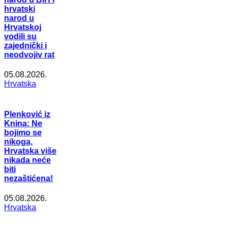
hrvatski
narod u
Hrvatskoj
vodili su
zajednički i
neodvojiv rat
05.08.2026.
Hrvatska
Plenković iz
Knina: Ne
bojimo se
nikoga,
Hrvatska više
nikada neće
biti
nezaštićena!
05.08.2026.
Hrvatska