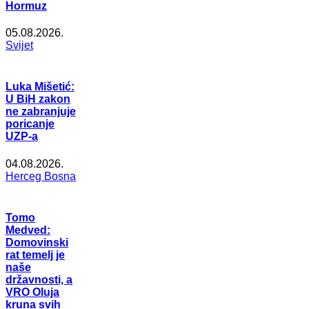
Hormuz
05.08.2026.
Svijet
Luka Mišetić:
U BiH zakon
ne zabranjuje
poricanje
UZP-a
04.08.2026.
Herceg Bosna
Tomo
Medved:
Domovinski
rat temelj je
naše
državnosti, a
VRO Oluja
kruna svih