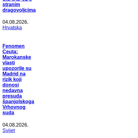
stranim
dragovoljcima
04.08.2026.
Hrvatska
Fenomen
Ceuta:
Marokanske
vlasti
upozorile su
Madrid na
rizik koji
donosi
nedavna
presuda
španjolskoga
Vrhovnog
suda
04.08.2026.
Svijet