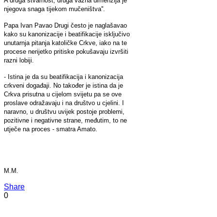
A druga stvarnost, druga važna dimenzija je
njegova snaga tijekom mučeništva''.
Papa Ivan Pavao Drugi često je naglašavao
kako su kanonizacije i beatifikacije isključivo
unutarnja pitanja katoličke Crkve, iako na te
procese nerijetko pritiske pokušavaju izvršiti
razni lobiji.
- Istina je da su beatifikacija i kanonizacija
crkveni događaji. No također je istina da je
Crkva prisutna u cijelom svijetu pa se ove
proslave odražavaju i na društvo u cjelini. I
naravno, u društvu uvijek postoje problemi,
pozitivne i negativne strane, međutim, to ne
utječe na proces - smatra Amato.
M.M.
Share
0