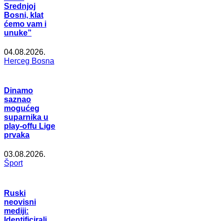
Srednjoj
Bosni, klat
ćemo vam i
unuke”
04.08.2026.
Herceg Bosna
Dinamo
saznao
mogućeg
suparnika u
play-offu Lige
prvaka
03.08.2026.
Šport
Ruski
neovisni
mediji:
Identificirali