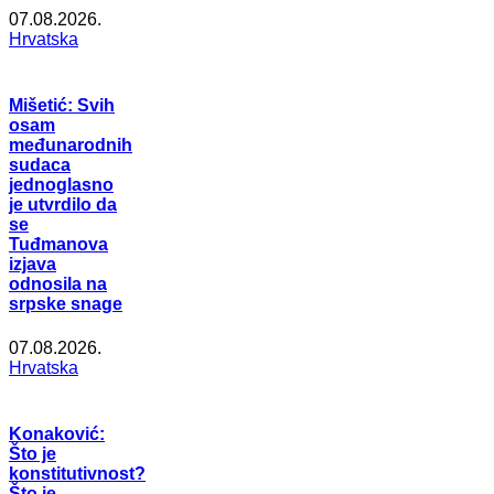
07.08.2026.
Hrvatska
Mišetić: Svih
osam
međunarodnih
sudaca
jednoglasno
je utvrdilo da
se
Tuđmanova
izjava
odnosila na
srpske snage
07.08.2026.
Hrvatska
Konaković:
Što je
konstitutivnost?
Što je