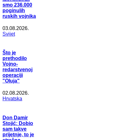
smo 236.000
poginulih
ruskih vojnika
03.08.2026.
Svijet
Što je
prethodilo
Vojno-
redarstvenoj
operaciji
"Oluja"
02.08.2026.
Hrvatska
Don Damir
Stojić: Dobio
sam takve
prijetnje, to je