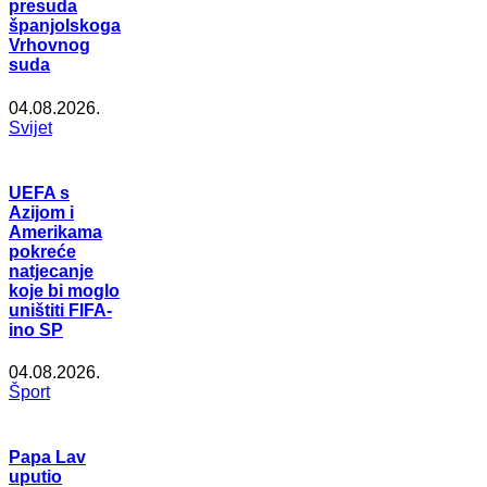
presuda
španjolskoga
Vrhovnog
suda
04.08.2026.
Svijet
UEFA s
Azijom i
Amerikama
pokreće
natjecanje
koje bi moglo
uništiti FIFA-
ino SP
04.08.2026.
Šport
Papa Lav
uputio