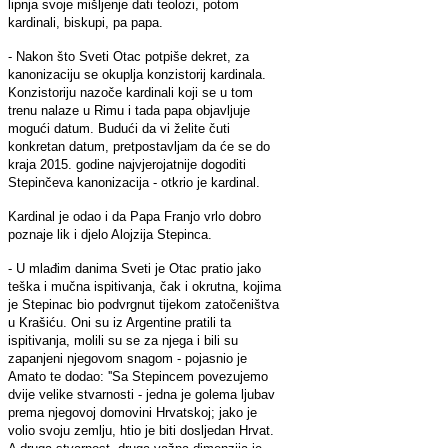
lipnja svoje mišljenje dati teolozi, potom
kardinali, biskupi, pa papa.
- Nakon što Sveti Otac potpiše dekret, za
kanonizaciju se okuplja konzistorij kardinala.
Konzistoriju nazoče kardinali koji se u tom
trenu nalaze u Rimu i tada papa objavljuje
mogući datum. Budući da vi želite čuti
konkretan datum, pretpostavljam da će se do
kraja 2015. godine najvjerojatnije dogoditi
Stepinčeva kanonizacija - otkrio je kardinal.
Kardinal je odao i da Papa Franjo vrlo dobro
poznaje lik i djelo Alojzija Stepinca.
- U mlađim danima Sveti je Otac pratio jako
teška i mučna ispitivanja, čak i okrutna, kojima
je Stepinac bio podvrgnut tijekom zatočeništva
u Krašiću. Oni su iz Argentine pratili ta
ispitivanja, molili su se za njega i bili su
zapanjeni njegovom snagom - pojasnio je
Amato te dodao: ''Sa Stepincem povezujemo
dvije velike stvarnosti - jedna je golema ljubav
prema njegovoj domovini Hrvatskoj; jako je
volio svoju zemlju, htio je biti dosljedan Hrvat.