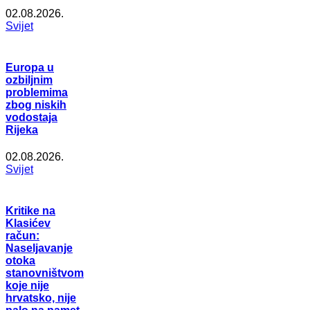
02.08.2026.
Svijet
Europa u
ozbiljnim
problemima
zbog niskih
vodostaja
Rijeka
02.08.2026.
Svijet
Kritike na
Klasićev
račun:
Naseljavanje
otoka
stanovništvom
koje nije
hrvatsko, nije