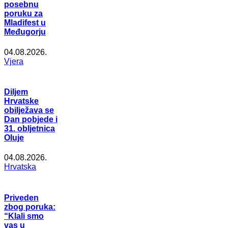
posebnu
poruku za
Mladifest u
Međugorju
04.08.2026.
Vjera
Diljem
Hrvatske
obilježava se
Dan pobjede i
31. obljetnica
Oluje
04.08.2026.
Hrvatska
Priveden
zbog poruka:
“Klali smo
vas u