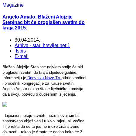
Magazine
Angelo Amato: Blaženi Alojzije
Stepinac bit će proglašen svetim do
kraja 2015.
30.04.2014.
Arhiva - stari hrsvijet.net 1
Ispis
E-mail
Blaženi Alojzije Stepinac najvjerojatnije će biti
proglašen svetim do kraja sljedeće godine.
Informaciju je
Dnevniku Nove TV
otkrio kardinal
i pročelnik kongregacije za Kauze svetih
Angelo Amato nakon što je liječnička komisija
dala svoju potvrdu o čudesnom izlječenju.
- Liječnici moraju utvrditi može li ovaj čin biti
znanstveno objašnjen i u kojoj mjeri, ali većina
ih je rekla da se to još ne može znanstveno
dokazati - rekao je Amato te dodao kako će 3.