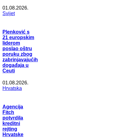
01.08.2026.
Svijet
Plenković s
21 europskim
liderom
poslao oštru
poruku zbog
zabrinjavajućih
događaja u
Ceuti
01.08.2026.
Hrvatska
Agencija
Fitch
potvrdila
kreditni
rejting
Hrvatske