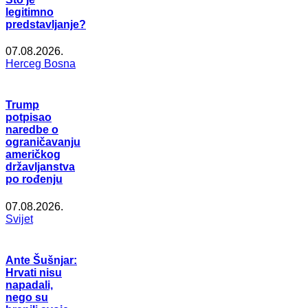
legitimno
predstavljanje?
07.08.2026.
Herceg Bosna
Trump
potpisao
naredbe o
ograničavanju
američkog
državljanstva
po rođenju
07.08.2026.
Svijet
Ante Šušnjar:
Hrvati nisu
napadali,
nego su