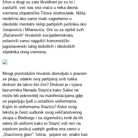
žrtve a drugi su zato likvidirani jer su to i
zaslužili, već nas ona vraća u neka davna
vremena zlopatničke Titove strahovlade. Ništa
neobično ako samo malo zagrebemo u
ideološki mentalni sklop partijskih jurišnika oko
Josipovića i Milanovića. Oni su se riješili svih
„Račanovih“ hrvatskih socijaldemokrata,
ostavivši samo najgušći komunistički
jugoslavenski talog bioloških i ideoloških
slijednika onog vremena.
Mnogi prostodušni hrvatski domoljubi s pravom
se pitaju, odakle ovoj partijskoj sviti tolika
drskost da takvo što čini? Drskost je i izjava
bezumnika Nenada Stazića kako Sabor ne
može biti pokrovitelj na manifestacijama gdje
se pojavljuju ljudi u ustaškim uniformama.
Kojim to uniformama Staziću? Autor ovog
teksta je česti sudionik ovog veličanstvenog
skupa u Bleiburgu i sa sigurnošću tvrdi da tih
odora (ili uniformi kako to Stazić voli reći na
srpskom jeziku) zadnjih godina ima samo u
„Stazićevoj glavi“. Istina, pojave se, onako kao