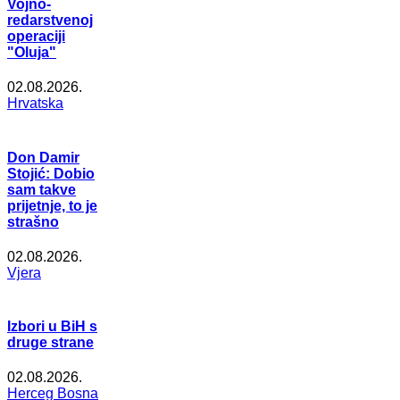
Vojno-
redarstvenoj
operaciji
"Oluja"
02.08.2026.
Hrvatska
Don Damir
Stojić: Dobio
sam takve
prijetnje, to je
strašno
02.08.2026.
Vjera
Izbori u BiH s
druge strane
02.08.2026.
Herceg Bosna