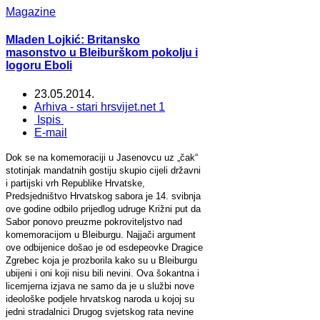
Magazine
Mladen Lojkić: Britansko
masonstvo u Bleiburškom pokolju i
logoru Eboli
23.05.2014.
Arhiva - stari hrsvijet.net 1
Ispis
E-mail
Dok se na komemoraciji u Jasenovcu uz „čak“
stotinjak mandatnih gostiju skupio cijeli državni
i partijski vrh Republike Hrvatske,
Predsjedništvo Hrvatskog sabora je 14. svibnja
ove godine odbilo prijedlog udruge Križni put da
Sabor ponovo preuzme pokroviteljstvo nad
komemoracijom u Bleiburgu. Najjači argument
ove odbijenice došao je od esdepeovke Dragice
Zgrebec koja je prozborila kako su u Bleiburgu
ubijeni i oni koji nisu bili nevini. Ova šokantna i
licemjerna izjava ne samo da je u službi nove
ideološke podjele hrvatskog naroda u kojoj su
jedni stradalnici Drugog svjetskog rata nevine