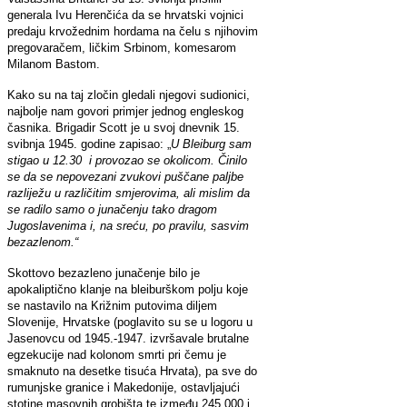
generala Ivu Herenčića da se hrvatski vojnici
predaju krvožednim hordama na čelu s njihovim
pregovaračem, ličkim Srbinom, komesarom
Milanom Bastom.
Kako su na taj zločin gledali njegovi sudionici,
najbolje nam govori primjer jednog engleskog
časnika. Brigadir Scott je u svoj dnevnik 15.
svibnja 1945. godine zapisao: „
U Bleiburg sam
stigao u 12.30 i provozao se okolicom. Činilo
se da se nepovezani zvukovi puščane paljbe
razliježu u različitim smjerovima, ali mislim da
se radilo samo o junačenju tako dragom
Jugoslavenima i, na sreću, po pravilu, sasvim
bezazlenom.“
Skottovo bezazleno junačenje bilo je
apokaliptično klanje na bleiburškom polju koje
se nastavilo na Križnim putovima diljem
Slovenije, Hrvatske (poglavito su se u logoru u
Jasenovcu od 1945.-1947. izvršavale brutalne
egzekucije nad kolonom smrti pri čemu je
smaknuto na desetke tisuća Hrvata), pa sve do
rumunjske granice i Makedonije, ostavljajući
stotine masovnih grobišta te između 245 000 i