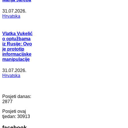
31.07.2026.
Hrvatska
Vlatka Vukelić
o optužbama
iz Rusije: Ovo
je prototip
informacijske
manipulacije
31.07.2026.
Hrvatska
Posjeti danas:
2877
Posjeti ovaj
tjedan:
30913
facebook