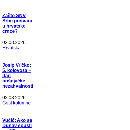
Zašto SNV
Srbe pretvara
u hrvatske
crnce?
02.08.2026.
Hrvatska
Josip Vričko:
5. kolovoza –
dan
bošnjačke
nezahvalnosti
02.08.2026.
Gost kolumne
Vučić: Ako se
Dunav spusti