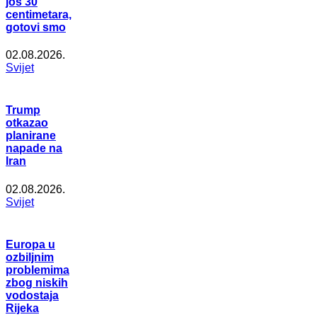
još 30
centimetara,
gotovi smo
02.08.2026.
Svijet
Trump
otkazao
planirane
napade na
Iran
02.08.2026.
Svijet
Europa u
ozbiljnim
problemima
zbog niskih
vodostaja
Rijeka