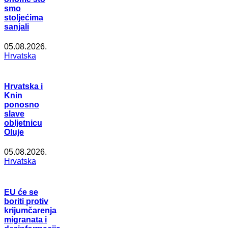
smo
stoljećima
sanjali
05.08.2026.
Hrvatska
Hrvatska i
Knin
ponosno
slave
obljetnicu
Oluje
05.08.2026.
Hrvatska
EU će se
boriti protiv
krijumčarenja
migranata i