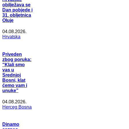
obilježava se
Dan pobjede i
31. obljetnica
Oluje
04.08.2026.
Hrvatska
Priveden
zbog poruka:
“Klali smo
vas u
Srednjoj
Bosni, klat
ćemo vam i
unuke”
04.08.2026.
Herceg Bosna
Dinamo