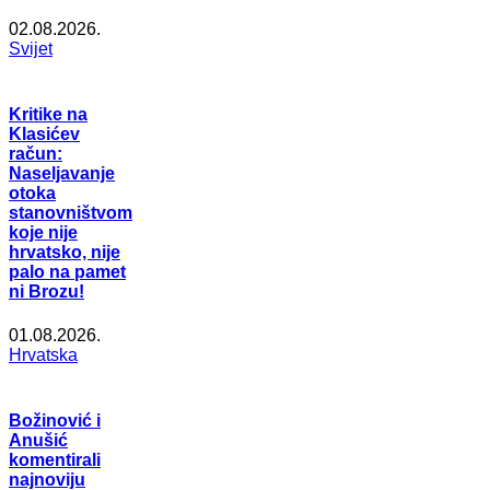
02.08.2026.
Svijet
Kritike na
Klasićev
račun:
Naseljavanje
otoka
stanovništvom
koje nije
hrvatsko, nije
palo na pamet
ni Brozu!
01.08.2026.
Hrvatska
Božinović i
Anušić
komentirali
najnoviju