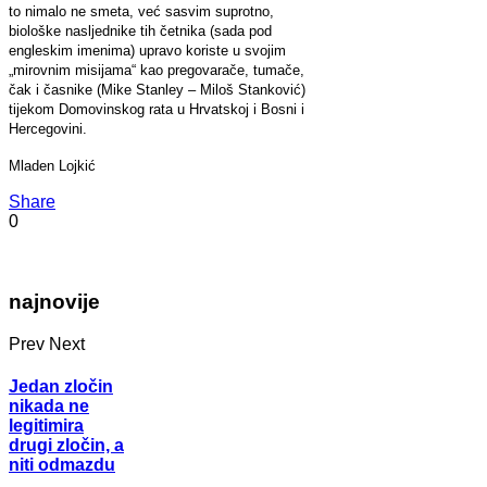
to nimalo ne smeta, već sasvim suprotno,
biološke nasljednike tih četnika (sada pod
engleskim imenima) upravo koriste u svojim
„mirovnim misijama“ kao pregovarače, tumače,
čak i časnike (Mike Stanley – Miloš Stanković)
tijekom Domovinskog rata u Hrvatskoj i Bosni i
Hercegovini.
Mladen Lojkić
Share
0
najnovije
Prev
Next
Jedan zločin
nikada ne
legitimira
drugi zločin, a
niti odmazdu