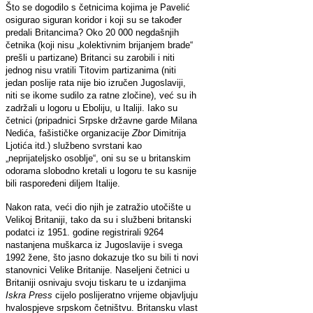
Što se dogodilo s četnicima kojima je Pavelić
osigurao siguran koridor i koji su se također
predali Britancima? Oko 20 000 negdašnjih
četnika (koji nisu „kolektivnim brijanjem brade“
prešli u partizane) Britanci su zarobili i niti
jednog nisu vratili Titovim partizanima (niti
jedan poslije rata nije bio izručen Jugoslaviji,
niti se ikome sudilo za ratne zločine), već su ih
zadržali u logoru u Eboliju, u Italiji. Iako su
četnici (pripadnici Srpske državne garde Milana
Nedića, fašističke organizacije
Zbor
Dimitrija
Ljotića itd.) službeno svrstani kao
„neprijateljsko osoblje“, oni su se u britanskim
odorama slobodno kretali u logoru te su kasnije
bili raspoređeni diljem Italije.
Nakon rata, veći dio njih je zatražio utočište u
Velikoj Britaniji, tako da su i službeni britanski
podatci iz 1951. godine registrirali 9264
nastanjena muškarca iz Jugoslavije i svega
1992 žene, što jasno dokazuje tko su bili ti novi
stanovnici Velike Britanije. Naseljeni četnici u
Britaniji osnivaju svoju tiskaru te u izdanjima
Iskra Press
cijelo poslijeratno vrijeme objavljuju
hvalospjeve srpskom četništvu. Britansku vlast