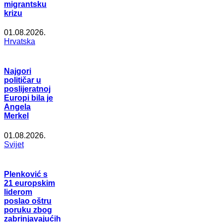
migrantsku
krizu
01.08.2026.
Hrvatska
Najgori
političar u
poslijeratnoj
Europi bila je
Angela
Merkel
01.08.2026.
Svijet
Plenković s
21 europskim
liderom
poslao oštru
poruku zbog
zabrinjavajućih