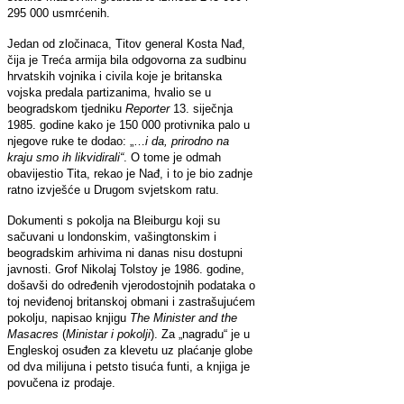
295 000 usmrćenih.
Jedan od zločinaca, Titov general Kosta Nađ,
čija je Treća armija bila odgovorna za sudbinu
hrvatskih vojnika i civila koje je britanska
vojska predala partizanima, hvalio se u
beogradskom tjedniku
Reporter
13. siječnja
1985. godine kako je 150 000 protivnika palo u
njegove ruke te dodao: „…
i da, prirodno na
kraju smo ih likvidirali“
. O tome je odmah
obavijestio Tita, rekao je Nađ, i to je bio zadnje
ratno izvješće u Drugom svjetskom ratu.
Dokumenti s pokolja na Bleiburgu koji su
sačuvani u londonskim, vašingtonskim i
beogradskim arhivima ni danas nisu dostupni
javnosti. Grof Nikolaj Tolstoy je 1986. godine,
došavši do određenih vjerodostojnih podataka o
toj neviđenoj britanskoj obmani i zastrašujućem
pokolju, napisao knjigu
The Minister and the
Masacres
(
Ministar i pokolji
).
Za „nagradu“ je u
Engleskoj osuđen za klevetu uz plaćanje globe
od dva milijuna i petsto tisuća funti, a knjiga je
povučena iz prodaje.