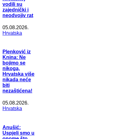
vodili su
zajednički i
neodvojiv rat
05.08.2026.
Hrvatska
Plenković iz
Knina: Ne
bojimo se
nikoga,
Hrvatska više
nikada neće
biti
nezaštićena!
05.08.2026.
Hrvatska
Anušić:
Uspjeli smo u
onome što