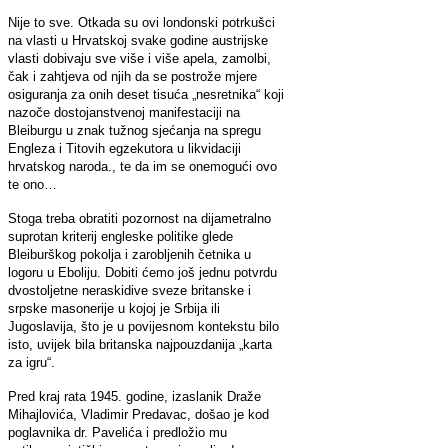
Nije to sve. Otkada su ovi londonski potrkušci
na vlasti u Hrvatskoj svake godine austrijske
vlasti dobivaju sve više i više apela, zamolbi,
čak i zahtjeva od njih da se postrože mjere
osiguranja za onih deset tisuća „nesretnika“ koji
nazoče dostojanstvenoj manifestaciji na
Bleiburgu u znak tužnog sjećanja na spregu
Engleza i Titovih egzekutora u likvidaciji
hrvatskog naroda., te da im se onemogući ovo
te ono…
Stoga treba obratiti pozornost na dijametralno
suprotan kriterij engleske politike glede
Bleiburškog pokolja i zarobljenih četnika u
logoru u Eboliju. Dobiti ćemo još jednu potvrdu
dvostoljetne neraskidive sveze britanske i
srpske masonerije u kojoj je Srbija ili
Jugoslavija, što je u povijesnom kontekstu bilo
isto, uvijek bila britanska najpouzdanija „karta
za igru“.
Pred kraj rata 1945. godine, izaslanik Draže
Mihajlovića, Vladimir Predavac, došao je kod
poglavnika dr. Pavelića i predložio mu