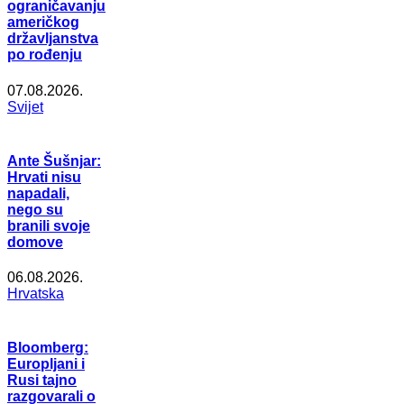
ograničavanju
američkog
državljanstva
po rođenju
07.08.2026.
Svijet
Ante Šušnjar:
Hrvati nisu
napadali,
nego su
branili svoje
domove
06.08.2026.
Hrvatska
Bloomberg:
Europljani i
Rusi tajno
razgovarali o