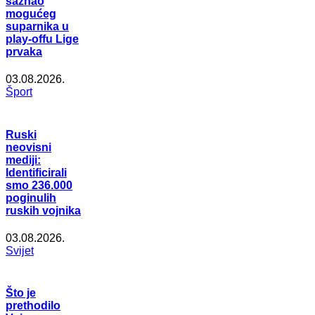
saznao
mogućeg
suparnika u
play-offu Lige
prvaka
03.08.2026.
Šport
Ruski
neovisni
mediji:
Identificirali
smo 236.000
poginulih
ruskih vojnika
03.08.2026.
Svijet
Što je
prethodilo