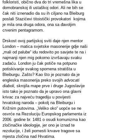
folkloristi, obično dva do tri vremešna lika u
domobranskoj ili ustaškoj odori. Ali ne bih se
čak niti iznenadio da su ih ciljano na Bleiburg
poslali Stazićevi titoistički provokatori kojima
je mila ona druga odora, ona sa đavoljim
crvenim pentagramom.
Drskost ovoj partijskoj sviti daje njen mentor
London – matica svjetske masonerije gdje naši
„mali od palube“ idu redovito po savjete te na i
najmanji njen mig pokorno izvršavaju svaku
zadaću. London ju čak potiče na potpuno
potiskivanje svakog spomena stratišta u
Bleiburgu. Zašto? Kao što je poznato da je
engleska masonerija preko svojih
advocati
diaboli,
skrojila mape prve i druge Jugoslavije
isto tako je poznato da je upravo ona glavni
krivac za najveću tragediju u povijesti
hrvatskog naroda – pokolj na Bleiburgu i
Križnim putovima. „Veliko oko“ uopće se ne
osvrće na Rezoluciju Europskog parlamenta iz
2006. godine br. 1481 o osudi komunizma kao
zločinačke ideologije, jer ono je iznad te
rezolucije, i želi pomesti krvave tragove sa
mjesta zločina nad Hrvatima.