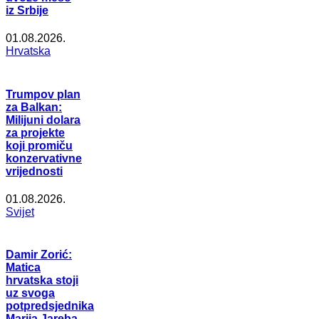
iz Srbije
01.08.2026.
Hrvatska
Trumpov plan
za Balkan:
Milijuni dolara
za projekte
koji promiču
konzervativne
vrijednosti
01.08.2026.
Svijet
Damir Zorić:
Matica
hrvatska stoji
uz svoga
potpredsjednika
Marija Jareba