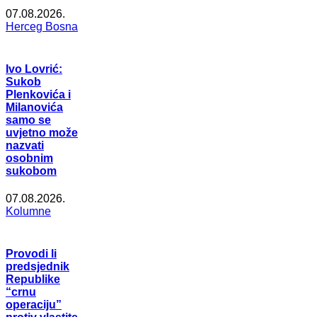
07.08.2026.
Herceg Bosna
Ivo Lovrić:
Sukob
Plenkovića i
Milanovića
samo se
uvjetno može
nazvati
osobnim
sukobom
07.08.2026.
Kolumne
Provodi li
predsjednik
Republike
“crnu
operaciju”