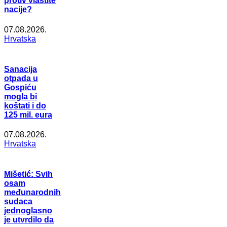
protiv vlastite
nacije?
07.08.2026.
Hrvatska
Sanacija
otpada u
Gospiću
mogla bi
koštati i do
125 mil. eura
07.08.2026.
Hrvatska
Mišetić: Svih
osam
međunarodnih
sudaca
jednoglasno
je utvrdilo da