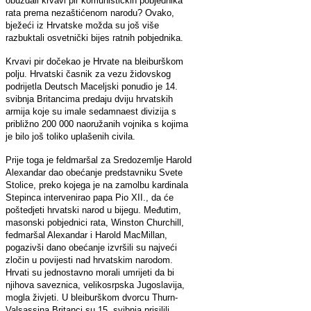
obuzdali krvavi pir komunističkih pobjednika
rata prema nezaštićenom narodu? Ovako,
bježeći iz Hrvatske možda su još više
razbuktali osvetnički bijes ratnih pobjednika.
Krvavi pir dočekao je Hrvate na bleiburškom
polju. Hrvatski časnik za vezu židovskog
podrijetla Deutsch Maceljski ponudio je 14.
svibnja Britancima predaju dviju hrvatskih
armija koje su imale sedamnaest divizija s
približno 200 000 naoružanih vojnika s kojima
je bilo još toliko uplašenih civila.
Prije toga je feldmaršal za Sredozemlje Harold
Alexandar dao obećanje predstavniku Svete
Stolice, preko kojega je na zamolbu kardinala
Stepinca intervenirao papa Pio XII., da će
poštedjeti hrvatski narod u bijegu. Međutim,
masonski pobjednici rata, Winston Churchill,
fedmaršal Alexandar i Harold MacMillan,
pogazivši dano obećanje izvršili su najveći
zločin u povijesti nad hrvatskim narodom.
Hrvati su jednostavno morali umrijeti da bi
njihova saveznica, velikosrpska Jugoslavija,
mogla živjeti. U bleiburškom dvorcu Thurn-
Valsassina Britanci su 15. svibnja prisilili