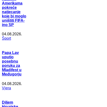
Amerikama
pokreće
natjecanje
koje bi moglo
uništiti FIFA-
ino SP
04.08.2026.
Šport
Papa Lav
uputio
posebnu
poruku za
Mladifest u
Međugorju
04.08.2026.
Vjera
Diljem
Hrvatske