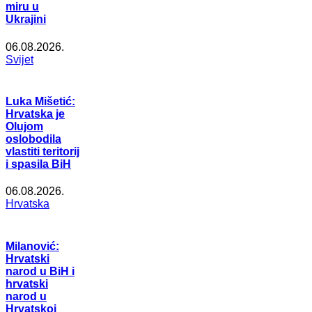
miru u
Ukrajini
06.08.2026.
Svijet
Luka Mišetić:
Hrvatska je
Olujom
oslobodila
vlastiti teritorij
i spasila BiH
06.08.2026.
Hrvatska
Milanović:
Hrvatski
narod u BiH i
hrvatski
narod u
Hrvatskoj