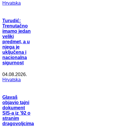
Hrvatska
Turudić:
Trenutačno
imamo jedan
veliki
predmet, a u
njega je
uključena i
nacionalna
sigurnost
04.08.2026.
Hrvatska
Glavaš
objavio tajni
dokument
SIS-a iz ’92 o
stranim
dragovoljcima