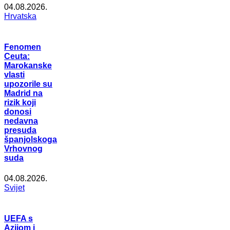
04.08.2026.
Hrvatska
Fenomen
Ceuta:
Marokanske
vlasti
upozorile su
Madrid na
rizik koji
donosi
nedavna
presuda
španjolskoga
Vrhovnog
suda
04.08.2026.
Svijet
UEFA s
Azijom i