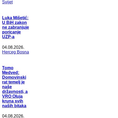
Svijet
Luka Mišetić:
U BiH zakon
ne zabranjuje
poricanje
UZP-a
04.08.2026.
Herceg Bosna
Tomo
Medved:
Domovinski
rat temelj je
naše
državnosti, a
VRO Oluja
kruna svih
naših bitaka
04.08.2026.