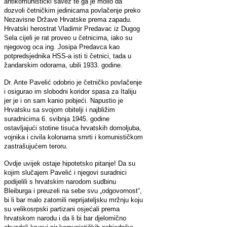
antikomunistički savez te ga je molio da
dozvoli četničkim jedinicama povlačenje preko
Nezavisne Države Hrvatske prema zapadu.
Hrvatski herostrat Vladimir Predavac iz Dugog
Sela cijeli je rat proveo u četnicima, iako su
njegovog oca ing. Josipa Predavca kao
potpredsjednika HSS-a isti ti četnici, tada u
žandarskim odorama, ubili 1933. godine.
Dr. Ante Pavelić odobrio je četničko povlačenje
i osigurao im slobodni koridor spasa za Italiju
jer je i on sam kanio pobjeći. Napustio je
Hrvatsku sa svojom obitelji i najbližim
suradnicima 6. svibnja 1945. godine
ostavljajući stotine tisuća hrvatskih domoljuba,
vojnika i civila kolonama smrti i komunističkom
zastrašujućem teroru.
Ovdje uvijek ostaje hipotetsko pitanje! Da su
kojim slučajem Pavelić i njegovi suradnici
podijelili s hrvatskim narodom sudbinu
Bleiburga i preuzeli na sebe svu „odgovornost“,
bi li bar malo zatomili neprijateljsku mržnju koju
su velikosrpski partizani osjećali prema
hrvatskom narodu i da li bi bar djelomično