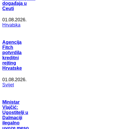
događaja u
Ceuti
01.08.2026.
Hrvatska
Agencija
Fitch
potvrdila
kreditni
rejting
Hrvatske
01.08.2026.
Svijet
Ministar
Vlajčić:
Ugostitelji u
Dalmaciji
ilegalno
uvoze meso