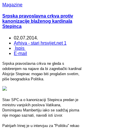
Magazine
Srpska pravoslavna crkva protiv
kanonizacije blaženog kardinala
Stepinca
02.07.2014.
Arhiva - stari hrsvijet.net 1
Ispis
E-mail
Srpska pravoslavna crkva ne gleda s
odobrenjem na najave da bi zagrebački kardinal
Alojzije Stepinac mogao biti proglašen svetim,
piše beogradska Politika.
Stav SPC-a o kanonizaciji Stepinca predan je
ministru vanjskih poslova Vatikana,
Dominiqueu Mambertiju iako se sadržaj pisma
nije mogao saznati, navodi isti izvor.
Patrijarh Irinej je u intervjuu za ''Politiku'' rekao