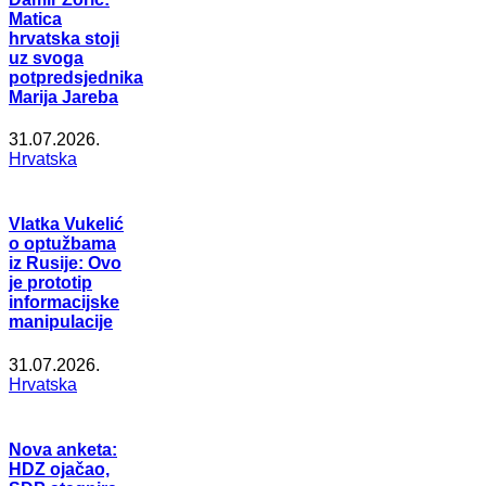
Matica
hrvatska stoji
uz svoga
potpredsjednika
Marija Jareba
31.07.2026.
Hrvatska
Vlatka Vukelić
o optužbama
iz Rusije: Ovo
je prototip
informacijske
manipulacije
31.07.2026.
Hrvatska
Nova anketa:
HDZ ojačao,