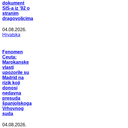
dokument
SIS-a iz ’92 o
stranim
dragovoljcima
04.08.2026.
Hrvatska
Fenomen
Ceuta:
Marokanske
vlasti
upozorile su
Madrid na
rizik koji
donosi
nedavna
presuda
španjolskoga
Vrhovnog
suda
04.08.2026.