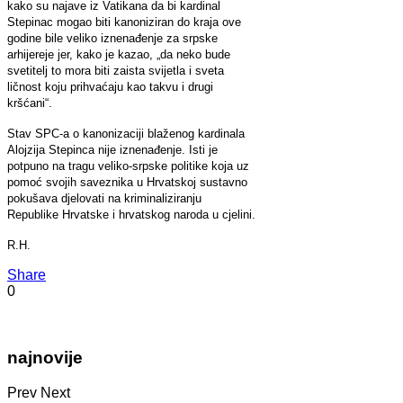
kako su najave iz Vatikana da bi kardinal
Stepinac mogao biti kanoniziran do kraja ove
godine bile veliko iznenađenje za srpske
arhijereje jer, kako je kazao, „da neko bude
svetitelj to mora biti zaista svijetla i sveta
ličnost koju prihvaćaju kao takvu i drugi
kršćani“.
Stav SPC-a o kanonizaciji blaženog kardinala
Alojzija Stepinca nije iznenađenje. Isti je
potpuno na tragu veliko-srpske politike koja uz
pomoć svojih saveznika u Hrvatskoj sustavno
pokušava djelovati na kriminaliziranju
Republike Hrvatske i hrvatskog naroda u cjelini.
R.H.
Share
0
najnovije
Prev
Next