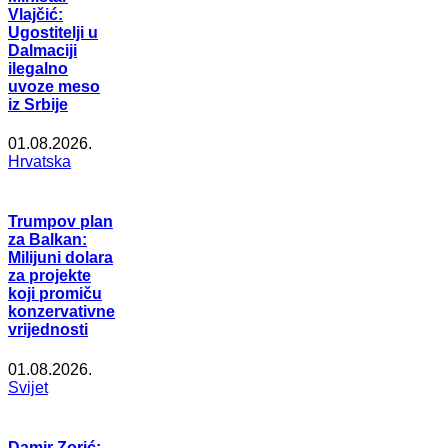
Vlajčić:
Ugostitelji u
Dalmaciji
ilegalno
uvoze meso
iz Srbije
01.08.2026.
Hrvatska
Trumpov plan
za Balkan:
Milijuni dolara
za projekte
koji promiču
konzervativne
vrijednosti
01.08.2026.
Svijet
Damir Zorić: