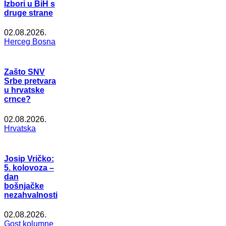
Izbori u BiH s
druge strane
02.08.2026.
Herceg Bosna
Zašto SNV
Srbe pretvara
u hrvatske
crnce?
02.08.2026.
Hrvatska
Josip Vričko:
5. kolovoza –
dan
bošnjačke
nezahvalnosti
02.08.2026.
Gost kolumne