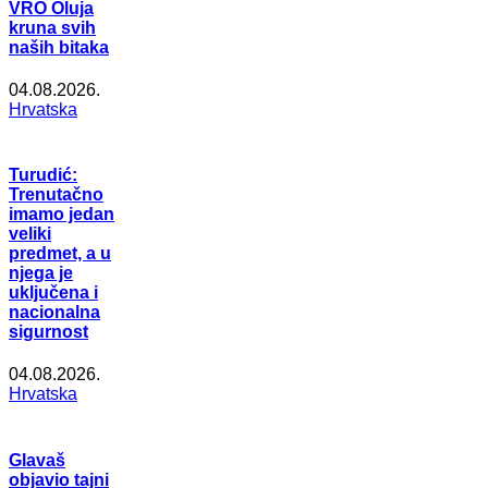
VRO Oluja
kruna svih
naših bitaka
04.08.2026.
Hrvatska
Turudić:
Trenutačno
imamo jedan
veliki
predmet, a u
njega je
uključena i
nacionalna
sigurnost
04.08.2026.
Hrvatska
Glavaš
objavio tajni