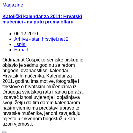
Magazine
Katolički kalendar za 2011: Hrvatski
mučenici - na putu prema oltaru
06.12.2010.
Arhiva - stari hrsvijet.net 2
Ispis
E-mail
Ordinarijat Gospićko-senjske biskupije
objavio je sedmu godinu za redom
prigodni dvanaestlisni kalendar
Hrvatskih mučenika. Kalendar za
2011. godinu ima motive, fotografije i
tekstove o hrvatskim mučenicima iz
Drugoga svjetskog rata i ranog poraća.
Izdavač iznosi uvjerenje i objašnjava
svoju želju da tim darom-kalendarom
našim vjernicima predstavi upravo te
hrvatske mučenike, jer oni zavrjeđuju
mjesto u crkvenom bogoslužju kao
uzori vjernosti.