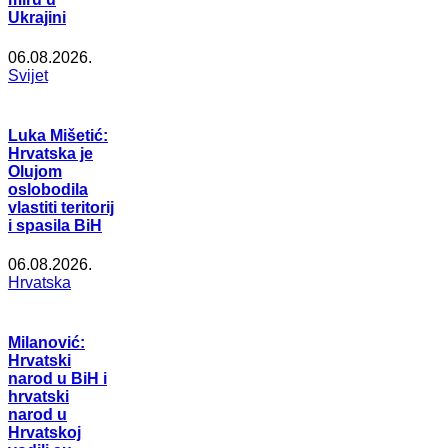
Ukrajini
06.08.2026.
Svijet
Luka Mišetić:
Hrvatska je
Olujom
oslobodila
vlastiti teritorij
i spasila BiH
06.08.2026.
Hrvatska
Milanović:
Hrvatski
narod u BiH i
hrvatski
narod u
Hrvatskoj