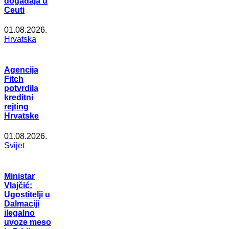
događaja u
Ceuti
01.08.2026.
Hrvatska
Agencija
Fitch
potvrdila
kreditni
rejting
Hrvatske
01.08.2026.
Svijet
Ministar
Vlajčić:
Ugostitelji u
Dalmaciji
ilegalno
uvoze meso