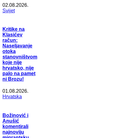
02.08.2026.
Svijet
Kritike na
Klasićev
račun:
Naseljavanje
otoka
stanovništvom
koje nije
hrvatsko, nije
palo na pamet
ni Brozu!
01.08.2026.
Hrvatska
Božinović i
Anušić
komentirali
najnoviju
migrantsku