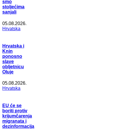
smo
stoljećima
sanjali
05.08.2026.
Hrvatska
Hrvatska i
Knin
ponosno
slave
obljetnicu
Oluje
05.08.2026.
Hrvatska
EU će se
boriti protiv
krijumčarenja
migranata i
dezinformacija