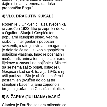
dajte mi malo vremena da dušu
preporučim Bogu.”
4) VLČ. DRAGUTIN KUKALJ
Rođen je u Crikvenici, a za svećenika
je zaređen 1922. Bio je župnik i dekan
u Ogulinu, Slunju i Gospiću ter
popularni liturgijski pisac. Veoma
razborit, inteligentan i pobožan
svećenik, u ratu je svima pomagao pa
je dolazio često u sukob s gospićkim
ustaškim vlastima. Imao je poznatih i
među partizanima ter im je slao hranu i
lijekove u zatvor i na bojišnicu. Misleći
da se nema zašto bojati, ostao je u
Gospiću i kad su 4. travnja 1945. u nj
ušli partizani. Bio je uhićen, mučen i
posramljen (svučen do gola) ter
strijeljan i bačen u jamu zajedno s
brojnim građanima Gospića i okolice.
5) S. ŽARKA (JULIJANA) IVASIĆ
Članica je Družbe sestara milosrdnica,