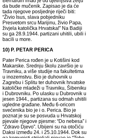
Bernardin imao je od djetinjstva želju
da bude mučenik. Zapisao je da će
tada njegove posljednje riječi biti:
“Živio Isus, slava pobjedniku
Presvetom srcu Marijinu, živio Papa,
živjela katolička Hrvatska!” Na Badiji
su ga 28.9.1944. partizani uhitili, ubili i
bacili u more.
10) P. PETAR PERICA
Pater Perica rođen je u Kotišini kod
Makarske. Srednju školu završio je u
Travniku, a više studije na fakultetima
u inozemstvu. Bio je duhovnik u
Zagrebu i Splitu ter duhovnik hrvatske
katoličke mladeži u Travniku, Šibeniku
i Dubrovniku. Po ulasku u Dubrovnik u
jesen 1944., partizana su odmah uhitili
ugledne građane. Među 6-oricom
svećenika bio je i o. Perica. Bio je
poznat je su se posvuda u Hrvatskoj
pjevale njegove pjesme: “Do nebesa” i
“Zdravo Djevo”. Ubijeni su na otočiću
Daksi između 24. i 25.10.1944. Dok su
ga komunisti strijeljali pjevao je “Tebe