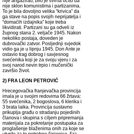
nije angažirao, bilo je svima očito da
nije sklon komunistima i partizanima.
To je bila dovoljno velika “krivica” da
ga stave na popis svojih neprijatelja i
“domaćih izdajnika” koje treba
likvidirati. Partizani su ga odveli iz
župnog stana 2. veljače 1945. Nakon
nekoliko postaja, doveden je
dubrovački zatvor. Posljednji svjedok
vidio ga je u lipnju 1945. Don Ante je
ostavio trag dobrog i savjesnog
svećenika koji je za svoju vjeru i za
svoj narod nevin trpio i mučenički
završio život.
2) FRA LEON PETROVIĆ
Hrecegovačka franjevačka provincija
imala je u svojim redovima 66 žrtava:
55 svećenika, 2 bogoslova, 6 klerika i
3 brata laika. Provincija sustavno
prikuplja građu o stradanju pojedinih
članova i skupina s ciljem pripremanja
materijala za pokretanje postupaka za
proglašenje blaženima onih za koje se
utvrde za to potrebne činjenice. Fra