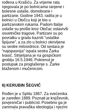
rođena u Krašiću. Za vrijeme rata
njegovala je po bolnicama ranjene i
bolesne ustaše, domobrane i
partizane. Godine 1943. radila je u
bolnici u Otočcu koji je bio u
partizanskim rukama. Padom Italije
ustaše su prošle kroz Otočac ostavivši
osvetničke tragove. Partizani su po
povratku u gradu kaznili “ustaške
špijune”, a za zlo u bolnici okrivljene
su sestre milosrdnice. Od sestara je
“najopasnija” ispala sestra Žarka
Ivasić. Strijeljana je na gospićkom
groblju 16.5.1946. Pokrenut je
postupak za proglašenje s. Žarke
blaženom i mučenicom.
6) KERUBIN ŠEGVIĆ
Rođen je u Splitu 1867. Za svećenika
je zaređen 1889. Poznati je književnik,
povjesničar i publicist. Posebno ga je
zanimala pravaška ideologija i njezini