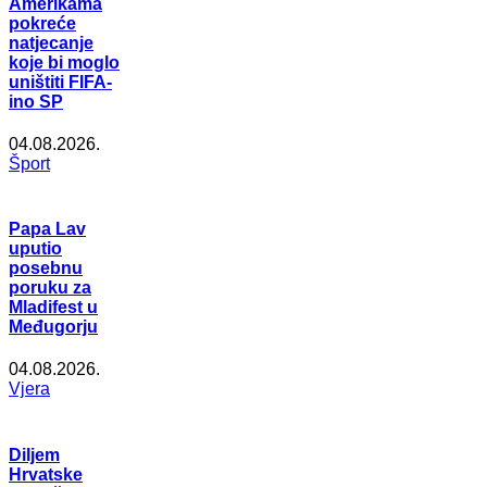
Amerikama
pokreće
natjecanje
koje bi moglo
uništiti FIFA-
ino SP
04.08.2026.
Šport
Papa Lav
uputio
posebnu
poruku za
Mladifest u
Međugorju
04.08.2026.
Vjera
Diljem
Hrvatske