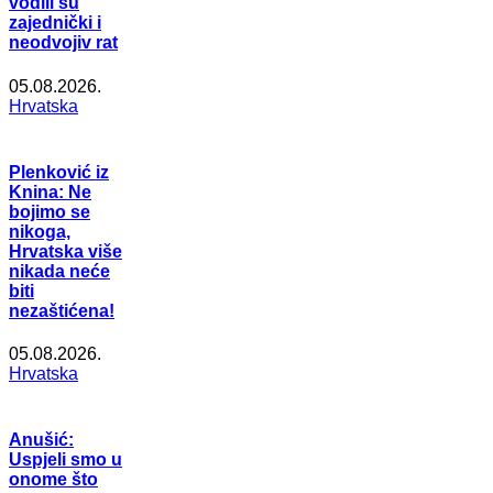
vodili su
zajednički i
neodvojiv rat
05.08.2026.
Hrvatska
Plenković iz
Knina: Ne
bojimo se
nikoga,
Hrvatska više
nikada neće
biti
nezaštićena!
05.08.2026.
Hrvatska
Anušić:
Uspjeli smo u
onome što