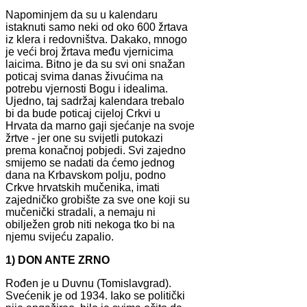
Napominjem da su u kalendaru
istaknuti samo neki od oko 600 žrtava
iz klera i redovništva. Dakako, mnogo
je veći broj žrtava među vjernicima
laicima. Bitno je da su svi oni snažan
poticaj svima danas živućima na
potrebu vjernosti Bogu i idealima.
Ujedno, taj sadržaj kalendara trebalo
bi da bude poticaj cijeloj Crkvi u
Hrvata da marno gaji sjećanje na svoje
žrtve - jer one su svijetli putokazi
prema konačnoj pobjedi. Svi zajedno
smijemo se nadati da ćemo jednog
dana na Krbavskom polju, podno
Crkve hrvatskih mučenika, imati
zajedničko grobište za sve one koji su
mučenički stradali, a nemaju ni
obilježen grob niti nekoga tko bi na
njemu svijeću zapalio.
1) DON ANTE ZRNO
Rođen je u Duvnu (Tomislavgrad).
Svećenik je od 1934. Iako se politički