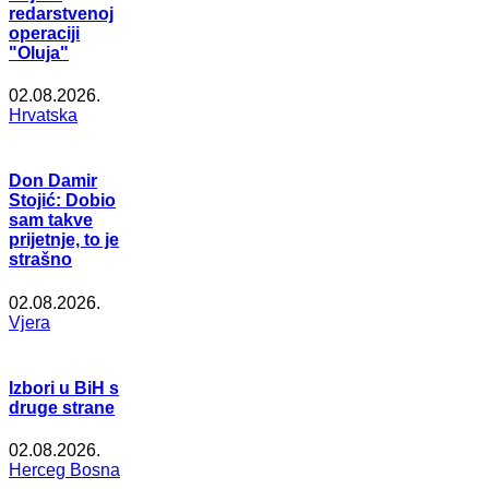
redarstvenoj
operaciji
"Oluja"
02.08.2026.
Hrvatska
Don Damir
Stojić: Dobio
sam takve
prijetnje, to je
strašno
02.08.2026.
Vjera
Izbori u BiH s
druge strane
02.08.2026.
Herceg Bosna