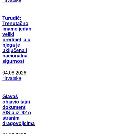
Hrvatska
Turudić:
Trenutačno
imamo jedan
veliki
predmet, a u
njega je
uključena i
nacionalna
sigurnost
04.08.2026.
Hrvatska
Glavaš
objavio tajni
dokument
SIS-a iz ’92 o
stranim
dragovoljcima