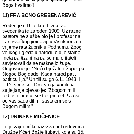
Boga hvalimo”!
11) FRA BONO GREBENAREVIĆ
Rođen je u Biloj kraj Livna. Za
svećenika je zaređen 1909. Uz razne
pastoralne službe bio je i profesor na
franjevačkoj gimnaziji u Visokom, a u
vrijeme rata župnik u Podhumu. Zbog
velikog ugleda u narodu bio je stalna
meta partizanima pa su mu prijatelji
savjetovali da se makne iz župe.
Odgovorio je: “Neću bježati iz župe, pa
štogod Bog dade. Kada narod pati,
patit ću i ja.” Uhitili su ga 6.11.1943. i
1.12. strijeljali. Dok su ga vodili na
strijeljanje pjevao je: “Zbogom mili
roditelji, braćo, sestre, prijatelji! Ja se
od vas sada dilim, sastajem se s
Bogom milim.”
12) DRINSKE MUČENICE
To je zajednički naziv za pet redovnica
Družbe Kćeri Božje ljubavi, koje su 15.