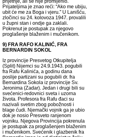
prijetnje, ali se nije promijenio.
Prijateljima je znao reći: “Ako me ubiju,
ubit će me za Boga i vjeru.” U Lanišću,
zločinci su 24. kolovoza 1947. provalili
u župni stan i ondje ga zaklali.
Pokrenut je postupak za njegovo
proglašenje blaženim i mučenikom.
9) FRA RAFO KALINIĆ, FRA
BERNARDIN SOKOL
Iz provincije Presvetog Otkupitelja
(Split) Nijemci su 24.9.1943. pogubili
fra Rafu Kalinića, a godinu dana
poslije partizani su pogubili dr. fra
Bernardina Sokola iz provincije Sv.
Jeronima (Zadar). Jedan i drugi bili su
svećenici-redovnici sveta i uzorna
života. Profesora fra Rafu đaci su
nazivali svetim zbog pobožnosti i
blage ćudi. Njemački vojnik ga je ubio
dok je nosio Presveto ranjenom
vojniku. Njegova Provincija pokrenula
je postupak za proglašenjem blaženim
i mučenikom. Svećenik i glazbenik fra