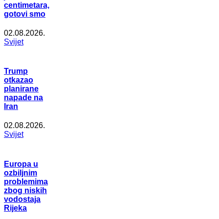
centimetara,
gotovi smo
02.08.2026.
Svijet
Trump
otkazao
planirane
napade na
Iran
02.08.2026.
Svijet
Europa u
ozbiljnim
problemima
zbog niskih
vodostaja
Rijeka