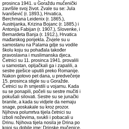
prosinca 1941. u Goraždu mučenički
završile svoj život. Zvale su se: Jula
Ivanišević (r. 1893.), Hrvatica,
Berchmana Leidenix (r. 1865.),
Austrijanka, Krizina Bojanc (r. 1885.) i
Antonija Fabijan (r. 1907.), Slovenke, i
Bernardeta Banja (r. 1912.), Hrvatica
mađarskog porijekla. Živjele su u
samostanu na Palama gdje su vodile
školu koju su pohađala također
pravoslavna i muslimanska djeca.
Četnici su 11. prosinca 1941. provalili
u samostan, opljačkali ga i zapalili, a
sestre pješice uputili preko Romanije.
Nakon gotovo pet dana, u predvečerje
15. prosinca stigle su u Goražde.
Četnici su ih smjestili u vojarnu. Kada
su se ponapili, počeli su sestre mučiti i
pokušali silovati. Sestre su se junački
branile, a kada su vidjele da nemaju
snage, poskakale su kroz prozor.
Njihova polumrtva tijela četnici su
izboli noževima, svukli i pobacali u
Drinu. Njihova tijela nosila je Drina po
kojoj su dobile ime: Drinske mučenice.