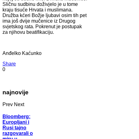
Sličnu sudbinu doživjelo je u tome
kraju tisuće Hrvata i muslimana.
Družba kćeri Božje ljubavi osim tih pet
ima još dvije mučenice iz Drugog
svjetskog rata. Pokrenut je postupak
za njihovu beatifikaciju.
Anđelko Kaćunko
Share
0
najnovije
Prev
Next
Bloomberg:
Europljani i
Rusi tajno
razgovarali o
miru u