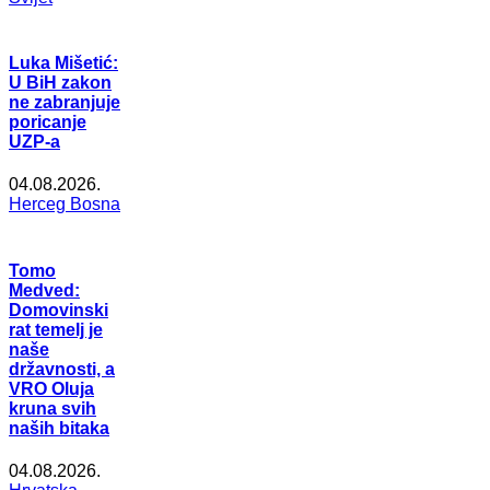
Luka Mišetić:
U BiH zakon
ne zabranjuje
poricanje
UZP-a
04.08.2026.
Herceg Bosna
Tomo
Medved:
Domovinski
rat temelj je
naše
državnosti, a
VRO Oluja
kruna svih
naših bitaka
04.08.2026.