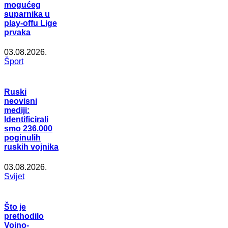
mogućeg
suparnika u
play-offu Lige
prvaka
03.08.2026.
Šport
Ruski
neovisni
mediji:
Identificirali
smo 236.000
poginulih
ruskih vojnika
03.08.2026.
Svijet
Što je
prethodilo
Vojno-