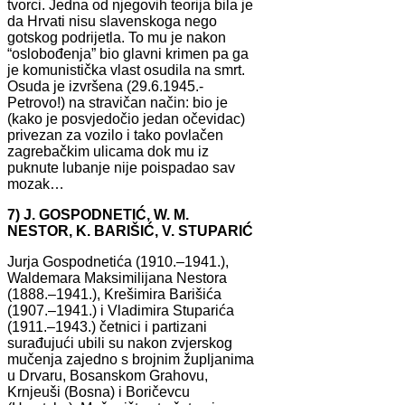
tvorci. Jedna od njegovih teorija bila je
da Hrvati nisu slavenskoga nego
gotskog podrijetla. To mu je nakon
“oslobođenja” bio glavni krimen pa ga
je komunistička vlast osudila na smrt.
Osuda je izvršena (29.6.1945.-
Petrovo!) na stravičan način: bio je
(kako je posvjedočio jedan očevidac)
privezan za vozilo i tako povlačen
zagrebačkim ulicama dok mu iz
puknute lubanje nije poispadao sav
mozak…
7) J. GOSPODNETIĆ, W. M.
NESTOR, K. BARIŠIĆ, V. STUPARIĆ
Jurja Gospodnetića (1910.–1941.),
Waldemara Maksimilijana Nestora
(1888.–1941.), Krešimira Barišića
(1907.–1941.) i Vladimira Stuparića
(1911.–1943.) četnici i partizani
surađujući ubili su nakon zvjerskog
mučenja zajedno s brojnim župljanima
u Drvaru, Bosanskom Grahovu,
Krnjeuši (Bosna) i Boričevcu