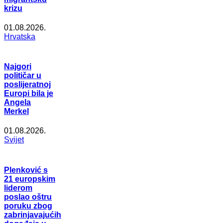
krizu
01.08.2026.
Hrvatska
Najgori
političar u
poslijeratnoj
Europi bila je
Angela
Merkel
01.08.2026.
Svijet
Plenković s
21 europskim
liderom
poslao oštru
poruku zbog
zabrinjavajućih