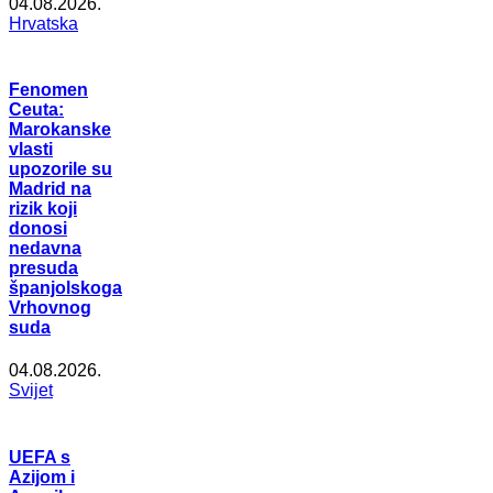
04.08.2026.
Hrvatska
Fenomen
Ceuta:
Marokanske
vlasti
upozorile su
Madrid na
rizik koji
donosi
nedavna
presuda
španjolskoga
Vrhovnog
suda
04.08.2026.
Svijet
UEFA s
Azijom i