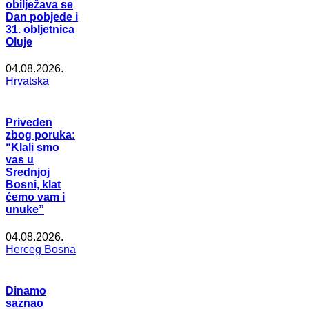
obilježava se
Dan pobjede i
31. obljetnica
Oluje
04.08.2026.
Hrvatska
Priveden
zbog poruka:
“Klali smo
vas u
Srednjoj
Bosni, klat
ćemo vam i
unuke”
04.08.2026.
Herceg Bosna
Dinamo
saznao