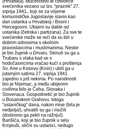
(Hrvatska). Mučeništvo te četvorice
svećenika vezano uz tzv. “praznik” 27.
srpnja 1941., koji se za vrijeme
komunističke Jugoslavije slavio kao
dan ustanka u Hrvatskoj i Bosni i
Hercegovini. Ubijeni su dakle od
ustanika (četnika i partizana). Za sve te
svećenike može se reći da su bili u
dobrim odnosima s okolnim
pravoslavcima i muslimanima. Nestor
je bio župnik u Drvaru. Skinuli su ga u
Trubaru s vlaka kad se s
hodočasnicima vraćao kući s proštenja
Sv. Ane u Kosovu (Knin) i ubili ga u
jutarnjim satima 27. srpnja 1941.
zajedno s još nekima. Po narodnosti
bio je Nijemac, a među ubijenim
civilima bilo je Čeha, Slovaka i
Slovenaca. Gospodnetić je bio župnik
u Bosanskom Grahovu. Istoga
“ustaničkog” dana, nakon mise (bila je
nedjelja!), uhvatili su ga i mučili
(doslovno ga pekli na ražnju!).
Barišića, koji je bio župnik u selu
Krnjeuši, slični su ustanici, nedugo