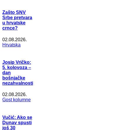
Zašto SNV
Srbe pretvara
u hrvatske
crnce?
02.08.2026.
Hrvatska
Josip Vričko:
5. kolovoza –
dan
bošnjačke
nezahvalnosti
02.08.2026.
Gost kolumne
Vučić: Ako se
Dunav spusti
još 30