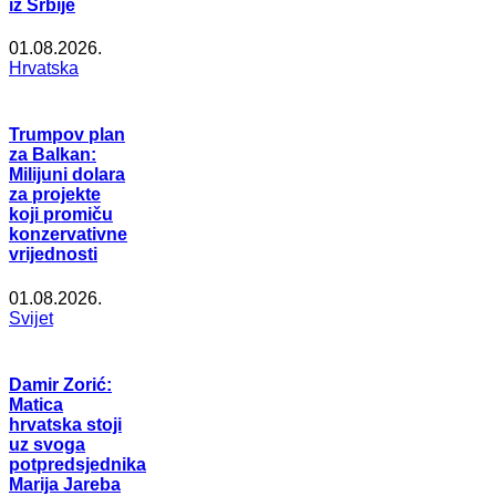
iz Srbije
01.08.2026.
Hrvatska
Trumpov plan
za Balkan:
Milijuni dolara
za projekte
koji promiču
konzervativne
vrijednosti
01.08.2026.
Svijet
Damir Zorić:
Matica
hrvatska stoji
uz svoga
potpredsjednika
Marija Jareba