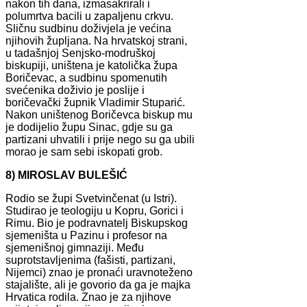
nakon tih dana, izmasakrirali i
polumrtva bacili u zapaljenu crkvu.
Sličnu sudbinu doživjela je većina
njihovih župljana. Na hrvatskoj strani,
u tadašnjoj Senjsko-modruškoj
biskupiji, uništena je katolička župa
Boričevac, a sudbinu spomenutih
svećenika doživio je poslije i
boričevački župnik Vladimir Stuparić.
Nakon uništenog Boričevca biskup mu
je dodijelio župu Sinac, gdje su ga
partizani uhvatili i prije nego su ga ubili
morao je sam sebi iskopati grob.
8) MIROSLAV BULEŠIĆ
Rodio se župi Svetvinčenat (u Istri).
Studirao je teologiju u Kopru, Gorici i
Rimu. Bio je podravnatelj Biskupskog
sjemeništa u Pazinu i profesor na
sjemenišnoj gimnaziji. Među
suprotstavljenima (fašisti, partizani,
Nijemci) znao je pronaći uravnoteženo
stajalište, ali je govorio da ga je majka
Hrvatica rodila. Znao je za njihove