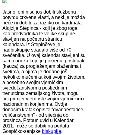
Jasno, oni nisu još dobili službenu
potvrdu crkvene vlasti, a neki je možda
neće ni dobiti, za razliku od kardinala
Alojzija Stepinca - koji je zbog toga
kao predvodnika te velike skupine
stavljen na početnu stranicu
kalendara. Iz Stepinčeve je
nadbiskupije stradalo više od 70
svećenika. U ovaj kalendar stavljeni su
samo oni za koje je pokrenut postupak
(kauza) za proglašenjem blaženima i
svetima, a njima je dodano još
nekoliko mučenika koji svojim životom,
a posebno svojim vjerničkim
svjedočanstvom u posljednjim
trenutcima zemaljskog života, mogu
biti primjer vjernosti svojim vjerničkim i
nacionalnim korijenima. Ovdje
donosim kratak opis te “dvanaestorice
veličanstvenih” - od siječnja do
prosinca. Potpun uvid u Kalendar
2011. može se dobiti na portalu
Gospićko-senjske
biskupije
.