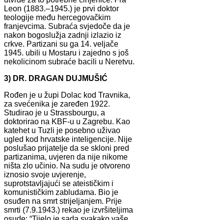
Leon (1883.–1945.) je prvi doktor
teologije među hercegovačkim
franjevcima. Subraća svjedoče da je
nakon bogoslužja zadnji izlazio iz
crkve. Partizani su ga 14. veljače
1945. ubili u Mostaru i zajedno s još
nekolicinom subraće bacili u Neretvu.
3) DR. DRAGAN DUJMUŠIĆ
Rođen je u župi Dolac kod Travnika,
za svećenika je zaređen 1922.
Studirao je u Strassbourgu, a
doktorirao na KBF-u u Zagrebu. Kao
katehet u Tuzli je posebno uživao
ugled kod hrvatske inteligencije. Nije
poslušao prijatelje da se skloni pred
partizanima, uvjeren da nije nikome
ništa zlo učinio. Na sudu je otvoreno
iznosio svoje uvjerenje,
suprotstavljajući se ateističkim i
komunističkim zabludama. Bio je
osuđen na smrt strijeljanjem. Prije
smrti (7.9.1943.) rekao je izvršiteljima
osude: “Tijelo je sada svakako vaše,