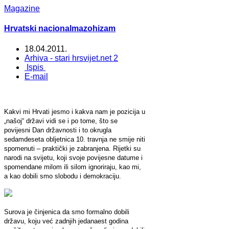
Magazine
Hrvatski nacionalmazohizam
18.04.2011.
Arhiva - stari hrsvijet.net 2
Ispis
E-mail
Kakvi mi Hrvati jesmo i kakva nam je pozicija u
„našoj“ državi vidi se i po tome, što se
povijesni Dan državnosti i to okrugla
sedamdeseta obljetnica 10. travnja ne smije niti
spomenuti – praktički je zabranjena. Rijetki su
narodi na svijetu, koji svoje povijesne datume i
spomendane milom ili silom ignoriraju, kao mi,
a kao dobili smo slobodu i demokraciju.
Surova je činjenica da smo formalno dobili
državu, koju već zadnjih jedanaest godina