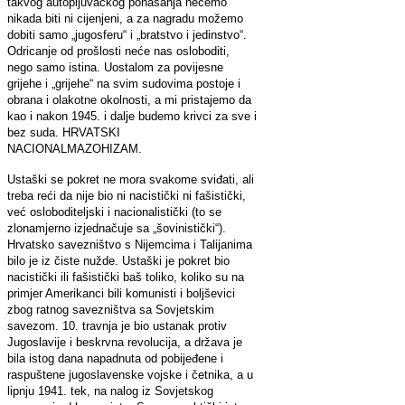
takvog autopljuvačkog ponašanja nećemo
nikada biti ni cijenjeni, a za nagradu možemo
dobiti samo „jugosferu“ i „bratstvo i jedinstvo“.
Odricanje od prošlosti neće nas osloboditi,
nego samo istina. Uostalom za povijesne
grijehe i „grijehe“ na svim sudovima postoje i
obrana i olakotne okolnosti, a mi pristajemo da
kao i nakon 1945. i dalje budemo krivci za sve i
bez suda. HRVATSKI
NACIONALMAZOHIZAM.
Ustaški se pokret ne mora svakome sviđati, ali
treba reći da nije bio ni nacistički ni fašistički,
već osloboditeljski i nacionalistički (to se
zlonamjerno izjednačuje sa „šovinistički“).
Hrvatsko savezništvo s Nijemcima i Talijanima
bilo je iz čiste nužde. Ustaški je pokret bio
nacistički ili fašistički baš toliko, koliko su na
primjer Amerikanci bili komunisti i boljševici
zbog ratnog savezništva sa Sovjetskim
savezom. 10. travnja je bio ustanak protiv
Jugoslavije i beskrvna revolucija, a država je
bila istog dana napadnuta od pobijeđene i
raspuštene jugoslavenske vojske i četnika, a u
lipnju 1941. tek, na nalog iz Sovjetskog