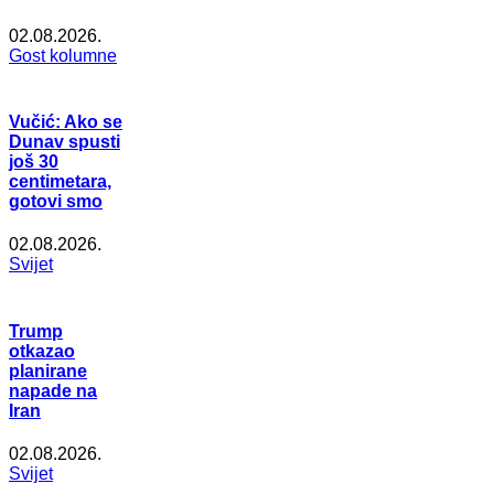
02.08.2026.
Gost kolumne
Vučić: Ako se
Dunav spusti
još 30
centimetara,
gotovi smo
02.08.2026.
Svijet
Trump
otkazao
planirane
napade na
Iran
02.08.2026.
Svijet