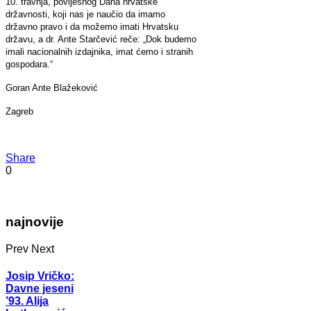
10. travnja, povijesnog Dana hrvatske
državnosti, koji nas je naučio da imamo
državno pravo i da možemo imati Hrvatsku
državu, a dr. Ante Starčević reče: „Dok budemo
imali nacionalnih izdajnika, imat ćemo i stranih
gospodara.“
Goran Ante Blažeković
Zagreb
Share
0
najnovije
Prev
Next
Josip Vričko:
Davne jeseni
’93. Alija