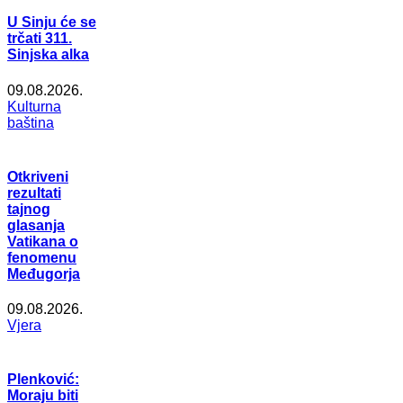
U Sinju će se
trčati 311.
Sinjska alka
09.08.2026.
Kulturna
baština
Otkriveni
rezultati
tajnog
glasanja
Vatikana o
fenomenu
Međugorja
09.08.2026.
Vjera
Plenković:
Moraju biti