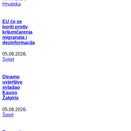
Hrvatska
EU će se
boriti protiv
krijumčarenja
migranata i
dezinformacija
05.08.2026.
Svijet
Dinamo
uvjerljivo
svladao
Kauno
Žalgiris
05.08.2026.
Šport