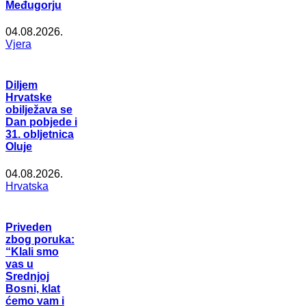
Međugorju
04.08.2026.
Vjera
Diljem
Hrvatske
obilježava se
Dan pobjede i
31. obljetnica
Oluje
04.08.2026.
Hrvatska
Priveden
zbog poruka:
“Klali smo
vas u
Srednjoj
Bosni, klat
ćemo vam i