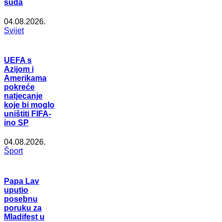
suda
04.08.2026.
Svijet
UEFA s
Azijom i
Amerikama
pokreće
natjecanje
koje bi moglo
uništiti FIFA-
ino SP
04.08.2026.
Šport
Papa Lav
uputio
posebnu
poruku za
Mladifest u