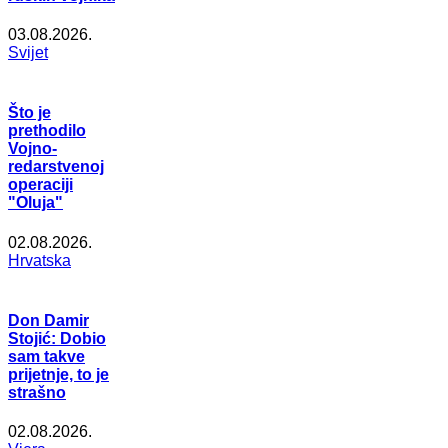
03.08.2026.
Svijet
Što je
prethodilo
Vojno-
redarstvenoj
operaciji
"Oluja"
02.08.2026.
Hrvatska
Don Damir
Stojić: Dobio
sam takve
prijetnje, to je
strašno
02.08.2026.