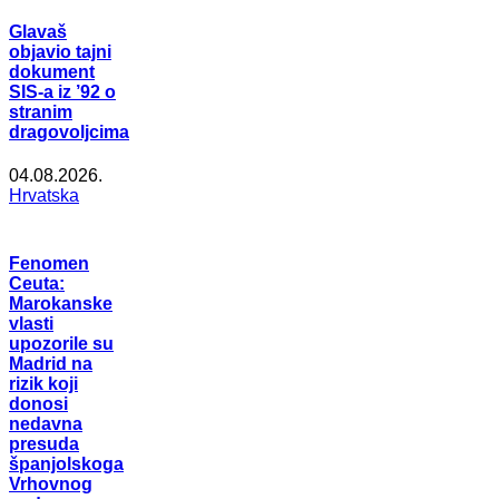
Glavaš
objavio tajni
dokument
SIS-a iz ’92 o
stranim
dragovoljcima
04.08.2026.
Hrvatska
Fenomen
Ceuta:
Marokanske
vlasti
upozorile su
Madrid na
rizik koji
donosi
nedavna
presuda
španjolskoga
Vrhovnog