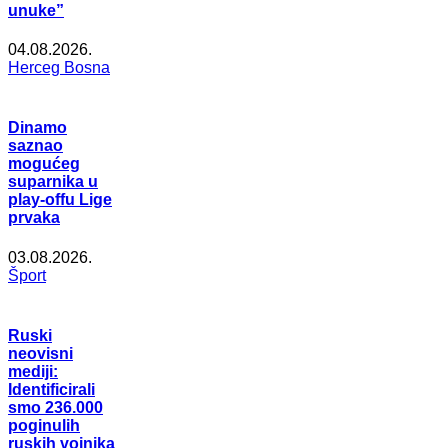
unuke”
04.08.2026.
Herceg Bosna
Dinamo
saznao
mogućeg
suparnika u
play-offu Lige
prvaka
03.08.2026.
Šport
Ruski
neovisni
mediji:
Identificirali
smo 236.000
poginulih
ruskih vojnika