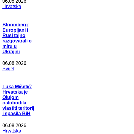
06.08.2026.
Hrvatska
Bloomberg:
Europljani i
Rusi tajno
razgovarali o
miru u
Ukrajini
06.08.2026.
Svijet
Luka Mišetić:
Hrvatska je
Olujom
oslobodila
vlastiti teritorij
i spasila BiH
06.08.2026.
Hrvatska