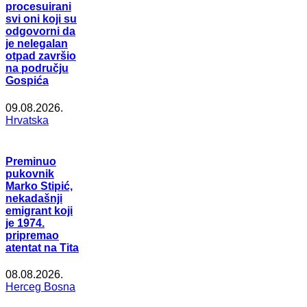
procesuirani
svi oni koji su
odgovorni da
je nelegalan
otpad završio
na području
Gospića
09.08.2026.
Hrvatska
Preminuo
pukovnik
Marko Stipić,
nekadašnji
emigrant koji
je 1974.
pripremao
atentat na Tita
08.08.2026.
Herceg Bosna