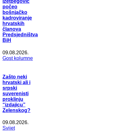
Izetbegović
počeo
bošnjačko
kadroviranje
hrvatskih
članova
Predsjedništva
BiH
09.08.2026.
Gost kolumne
Zašto neki
hrvatski ali i
srpski
suverenisti
proklinju
“izdajicu”
Zelenskog?
09.08.2026.
Svijet