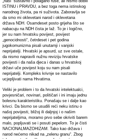
„naši“ sustavno i polagano ruše, ali nismo dobili
ISTINU i PRAVDU, a bez toga nema istinskog
narodnog života, pa ni suživota. Zaboravlja se
da smo mi oklevetani narod i oklevetana
država NDH. Osamdeset posto grijeha što se
nabacuju na NDH čista je laž. To je i logično,
jer su nam hrvatsku povijest, povijest
„genocidnosti“, četrdeset i pet godina
jugokomunizma pisali unutarnji i vanjski
neprijatelji. Hrvatski je apsurd, uz sve ostale,
da nismo napravili nužnu reviziju hrvatske
povijesti i da naša djeca i danas u hrvatskoj
državi uče povijest koju su nam pisali
neprijatelji. Kompleks krivnje se nastavilo
ucjepljivati nama Hrvatima.
Veliki je problem i to da hrvatski intelektualci,
povjesničari, novinari, političari i ini imaju jednu
bolesnu karakteristiku. Ponašaju se i dalje kao
krivci. Da bismo se usudili reći neku istinu o
našoj povijesti, bližoj ili daljnjoj i o našim
neprijateljima, moramo prvo sebe okriviti barem
malo, popljuvati se i posuti pepelom. To je čisti
NACIONALMAZOHIZAM. Tako kao država i
narod nećemo nikad na „zelenu granu“. Zbog