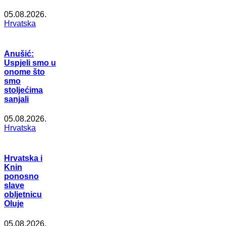
05.08.2026.
Hrvatska
Anušić:
Uspjeli smo u
onome što
smo
stoljećima
sanjali
05.08.2026.
Hrvatska
Hrvatska i
Knin
ponosno
slave
obljetnicu
Oluje
05.08.2026.