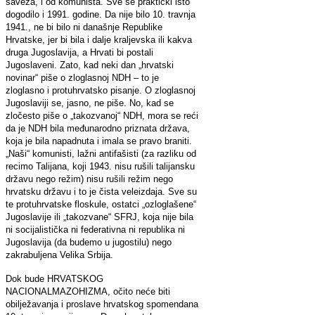
saveza, i od komunista. Sve se praktički isto
dogodilo i 1991. godine. Da nije bilo 10. travnja
1941., ne bi bilo ni današnje Republike
Hrvatske, jer bi bila i dalje kraljevska ili kakva
druga Jugoslavija, a Hrvati bi postali
Jugoslaveni. Zato, kad neki dan „hrvatski
novinar“ piše o zloglasnoj NDH – to je
zloglasno i protuhrvatsko pisanje. O zloglasnoj
Jugoslaviji se, jasno, ne piše. No, kad se
zločesto piše o „takozvanoj“ NDH, mora se reći
da je NDH bila međunarodno priznata država,
koja je bila napadnuta i imala se pravo braniti.
„Naši“ komunisti, lažni antifašisti (za razliku od
recimo Talijana, koji 1943. nisu rušili talijansku
državu nego režim) nisu rušili režim nego
hrvatsku državu i to je čista veleizdaja. Sve su
te protuhrvatske floskule, ostatci „ozloglašene“
Jugoslavije ili „takozvane“ SFRJ, koja nije bila
ni socijalistička ni federativna ni republika ni
Jugoslavija (da budemo u jugostilu) nego
zakrabuljena Velika Srbija.
Dok bude HRVATSKOG
NACIONALMAZOHIZMA, očito neće biti
obilježavanja i proslave hrvatskog spomendana