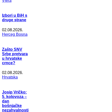
Vjera
Izbori u BiH s
druge strane
02.08.2026.
Herceg Bosna
Zašto SNV
Srbe pretvara
u hrvatske
crnce?
02.08.2026.
Hrvatska
Josip Vričko:
5. kolovoza –
dan
bošnjačke
nezahvalnosti