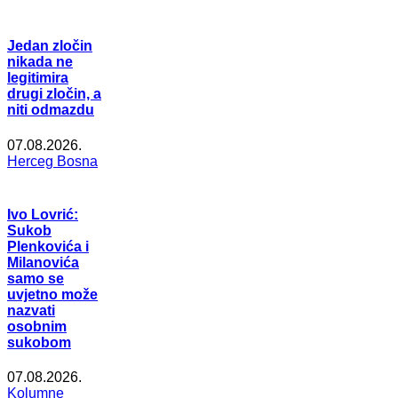
Jedan zločin
nikada ne
legitimira
drugi zločin, a
niti odmazdu
07.08.2026.
Herceg Bosna
Ivo Lovrić:
Sukob
Plenkovića i
Milanovića
samo se
uvjetno može
nazvati
osobnim
sukobom
07.08.2026.
Kolumne