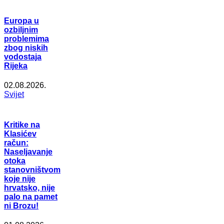
Europa u
ozbiljnim
problemima
zbog niskih
vodostaja
Rijeka
02.08.2026.
Svijet
Kritike na
Klasićev
račun:
Naseljavanje
otoka
stanovništvom
koje nije
hrvatsko, nije
palo na pamet
ni Brozu!