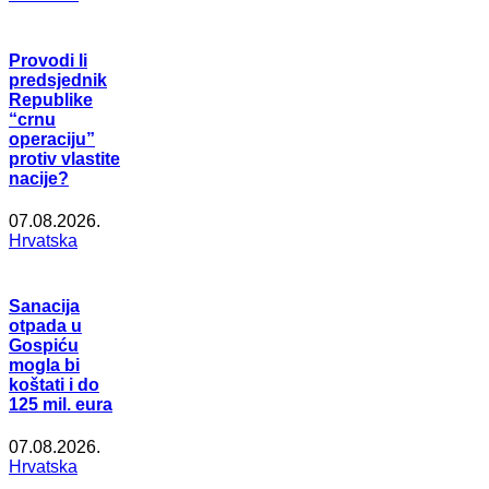
Provodi li
predsjednik
Republike
“crnu
operaciju”
protiv vlastite
nacije?
07.08.2026.
Hrvatska
Sanacija
otpada u
Gospiću
mogla bi
koštati i do
125 mil. eura
07.08.2026.
Hrvatska