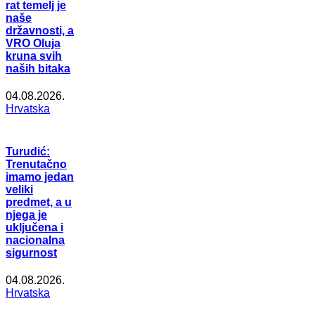
rat temelj je
naše
državnosti, a
VRO Oluja
kruna svih
naših bitaka
04.08.2026.
Hrvatska
Turudić:
Trenutačno
imamo jedan
veliki
predmet, a u
njega je
uključena i
nacionalna
sigurnost
04.08.2026.
Hrvatska