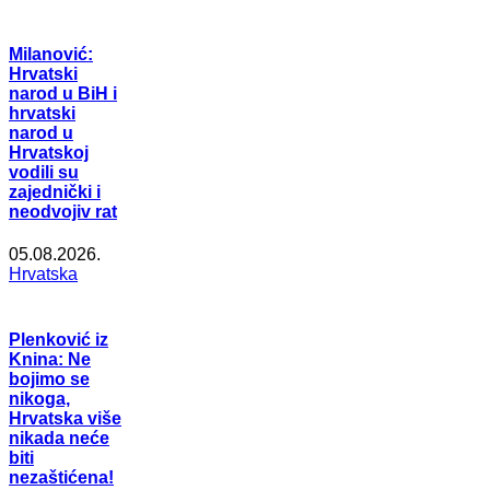
Milanović:
Hrvatski
narod u BiH i
hrvatski
narod u
Hrvatskoj
vodili su
zajednički i
neodvojiv rat
05.08.2026.
Hrvatska
Plenković iz
Knina: Ne
bojimo se
nikoga,
Hrvatska više
nikada neće
biti
nezaštićena!