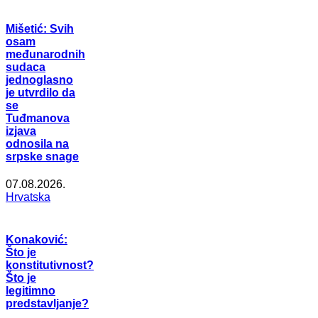
Mišetić: Svih
osam
međunarodnih
sudaca
jednoglasno
je utvrdilo da
se
Tuđmanova
izjava
odnosila na
srpske snage
07.08.2026.
Hrvatska
Konaković:
Što je
konstitutivnost?
Što je
legitimno
predstavljanje?