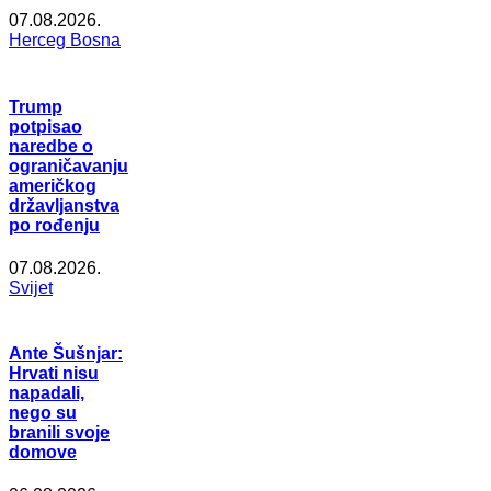
07.08.2026.
Herceg Bosna
Trump
potpisao
naredbe o
ograničavanju
američkog
državljanstva
po rođenju
07.08.2026.
Svijet
Ante Šušnjar:
Hrvati nisu
napadali,
nego su
branili svoje
domove