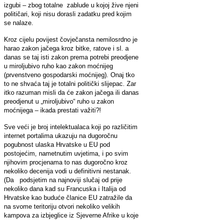
izgubi – zbog totalne zablude u kojoj žive njeni
političari, koji nisu dorasli zadatku pred kojim
se nalaze.
Kroz cijelu povijest čovječansta nemilosrdno je
harao zakon jačega kroz bitke, ratove i sl. a
danas se taj isti zakon prema potrebi preodjene
u miroljubivo ruho kao zakon moćnijeg
(prvenstveno gospodarski moćnijeg). Onaj tko
to ne shvaća taj je totalni politički slijepac. Zar
itko razuman misli da će zakon jačega ili danas
preodjenut u „miroljubivo“ ruho u zakon
moćnijega – ikada prestati važiti?!
Sve veći je broj intelektualaca koji po različitim
internet portalima ukazuju na dugoročnu
pogubnost ulaska Hrvatske u EU pod
postojećim, nametnutim uvjetima, i po svim
njihovim procjenama to nas dugoročno kroz
nekoliko decenija vodi u definitivni nestanak.
(Da podsjetim na najnoviji slučaj od prije
nekoliko dana kad su Francuska i Italija od
Hrvatske kao buduće članice EU zatražile da
na svome teritoriju otvori nekoliko velikih
kampova za izbjeglice iz Sjeverne Afrike u koje