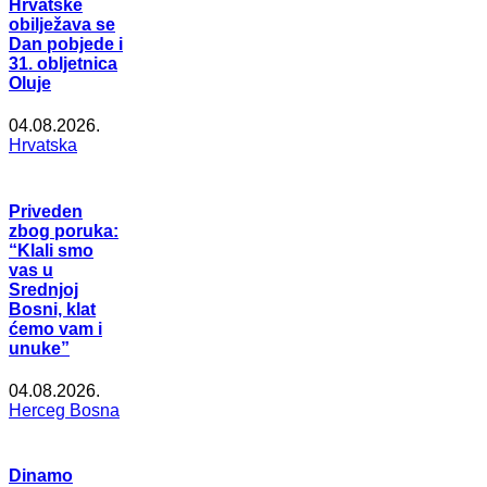
Hrvatske
obilježava se
Dan pobjede i
31. obljetnica
Oluje
04.08.2026.
Hrvatska
Priveden
zbog poruka:
“Klali smo
vas u
Srednjoj
Bosni, klat
ćemo vam i
unuke”
04.08.2026.
Herceg Bosna
Dinamo