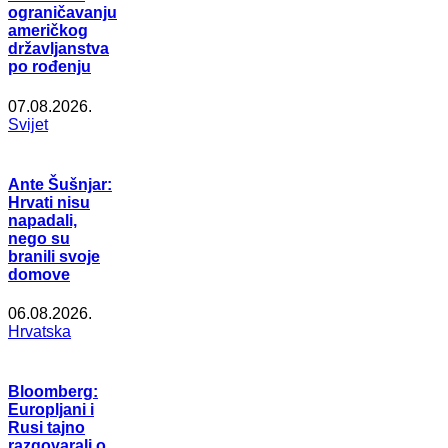
ograničavanju
američkog
državljanstva
po rođenju
07.08.2026.
Svijet
Ante Šušnjar:
Hrvati nisu
napadali,
nego su
branili svoje
domove
06.08.2026.
Hrvatska
Bloomberg:
Europljani i
Rusi tajno
razgovarali o