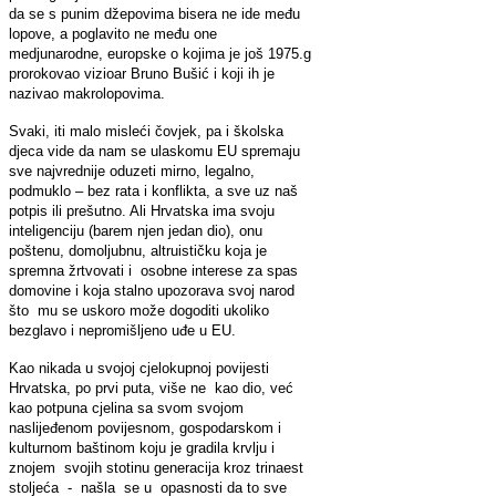
da se s punim džepovima bisera ne ide među
lopove, a poglavito ne među one
medjunarodne, europske o kojima je još 1975.g
prorokovao vizioar Bruno Bušić i koji ih je
nazivao makrolopovima.
Svaki, iti malo misleći čovjek, pa i školska
djeca vide da nam se ulaskomu EU spremaju
sve najvrednije oduzeti mirno, legalno,
podmuklo – bez rata i konflikta, a sve uz naš
potpis ili prešutno. Ali Hrvatska ima svoju
inteligenciju (barem njen jedan dio), onu
poštenu, domoljubnu, altruističku koja je
spremna žrtvovati i osobne interese za spas
domovine i koja stalno upozorava svoj narod
što mu se uskoro može dogoditi ukoliko
bezglavo i nepromišljeno uđe u EU.
Kao nikada u svojoj cjelokupnoj povijesti
Hrvatska, po prvi puta, više ne kao dio, već
kao potpuna cjelina sa svom svojom
naslijeđenom povijesnom, gospodarskom i
kulturnom baštinom koju je gradila krvlju i
znojem svojih stotinu generacija kroz trinaest
stoljeća - našla se u opasnosti da to sve