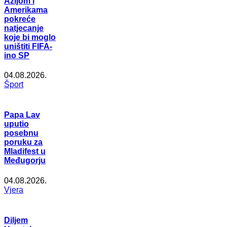
Azijom i
Amerikama
pokreće
natjecanje
koje bi moglo
uništiti FIFA-
ino SP
04.08.2026.
Šport
Papa Lav
uputio
posebnu
poruku za
Mladifest u
Međugorju
04.08.2026.
Vjera
Diljem