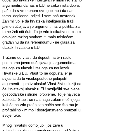
dobar dio hrvatske inteligencije misli i to stalno
argumentira da nas u EU ne čeka ništa dobro,
pače da s vremenom sve gubimo i da nam
tamo dogledno prijeti i sam naš nestanak.
Zanimljivo je da hrvatska inteligencija traži
javno sučeljavanje argumentima, a politika za
to ne želi niti čuti. To je vrlo indikativno i bilo bi
dovoljan razlog svakom iti malo mislećem
građaninu da na referendumu - ne glasa za
ulazak Hrvatske u EU.
Tražimo od vlasti da dopusti na tv i radio
postajama javno sučeljavanje argumentima
razloga za ulazak i razloga za neulazak
Hrvatske u EU. Vlast to ne dopušta jer je
svjesna da bi visokopostotno pobijedili
argumenti – protiv ulaska! Vlast živi u iluziji da
će Hrvatskoj ulazak u EU razriješiti sve njene
gospodarske i slične probleme. To je najveća
zabluda! Stupit će na snagu zakon moćnijega,
koji će na vrlo profinjnen način sve što mu je
profitabilno - mirno i dostojanstveno preuzeti u
svoje ruke.
Mnogi hrvatski domoljubi, još žive u
zabludama, da nam prijeti opasnost od Srbije.