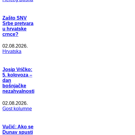
Zašto SNV
Srbe pretvara
u hrvatske
crnce?
02.08.2026.
Hrvatska
Josip Vričko:
5. kolovoza –
dan
bošnjačke
nezahvalnosti
02.08.2026.
Gost kolumne
Vučić: Ako se
Dunav spusti