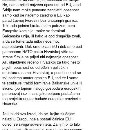
Ne, nama prijeti najveća opasnost od EU, a od
Srbije nam može ponovno zaprijetiti opasnost
samo kad se nađemo zajedno u EU kao
paradržavnoj tvorevini bez unutarnjih granica.
Tek tada jednim birokratskim potezom pera
Europske komisije može se formirati
Balkanska unija, ili kako je god drugačije zvali,
a da se tome tada nitko neće moći
suprotstaviti. Dok smo izvan EU i dok smo pod
patronatom NATO pakta Hrvatskoj više sa
strane Srbije ne prijeti niti najmanja opasnost.
Ali, objektivno rečeno Hrvatskoj za tako nešto
prijeti opasnost od određenih političkih
struktura u samoj Hrvatskoj, a posebno kad se
svi nađemo unutar granica EU, tad će i same
te strukturei tražiti formiranje Balkanske unije ili
slično, (po tajnom nalogu gospodara europskih
prstenova) i uz financijsku potporu pristašama
tog projekta unutar buduće europske provincije
Hrvatske.
Je li bi država Izrael, da se kojim slučajem
nalazi u Europi, htjela postati čalnica EU i
odreći se svoga suvereniteta. Za njih bi to bilo
nezamislivo. Suverenitet naroda na njegovome