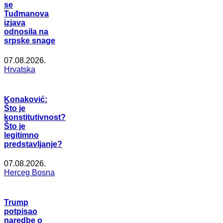
se
Tuđmanova
izjava
odnosila na
srpske snage
07.08.2026.
Hrvatska
Konaković:
Što je
konstitutivnost?
Što je
legitimno
predstavljanje?
07.08.2026.
Herceg Bosna
Trump
potpisao
naredbe o