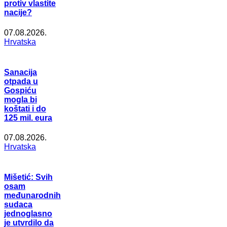
protiv vlastite
nacije?
07.08.2026.
Hrvatska
Sanacija
otpada u
Gospiću
mogla bi
koštati i do
125 mil. eura
07.08.2026.
Hrvatska
Mišetić: Svih
osam
međunarodnih
sudaca
jednoglasno
je utvrdilo da