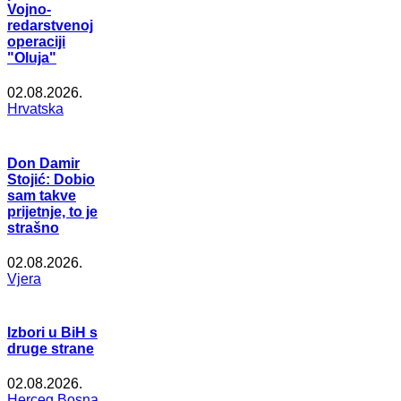
Vojno-
redarstvenoj
operaciji
"Oluja"
02.08.2026.
Hrvatska
Don Damir
Stojić: Dobio
sam takve
prijetnje, to je
strašno
02.08.2026.
Vjera
Izbori u BiH s
druge strane
02.08.2026.
Herceg Bosna