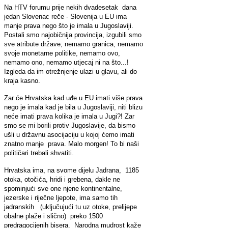
Na HTV forumu prije nekih dvadesetak dana
jedan Slovenac reče - Slovenija u EU ima
manje prava nego što je imala u Jugoslaviji.
Postali smo najobičnija provincija, izgubili smo
sve atribute države; nemamo granica, nemamo
svoje monetarne politike, nemamo ovo,
nemamo ono, nemamo utjecaj ni na što...!
Izgleda da im otrežnjenje ulazi u glavu, ali do
kraja kasno.
Zar će Hrvatska kad uđe u EU imati više prava
nego je imala kad je bila u Jugoslaviji, niti blizu
neće imati prava kolika je imala u Jugi?! Zar
smo se mi borili protiv Jugoslavije, da bismo
ušli u državnu asocijaciju u kojoj ćemo imati
znatno manje prava. Malo morgen! To bi naši
političari trebali shvatiti.
Hrvatska ima, na svome dijelu Jadrana, 1185
otoka, otočića, hridi i grebena, dakle ne
spominjući sve one njene kontinentalne,
jezerske i riječne ljepote, ima samo tih
jadranskih (uključujući tu uz otoke, prelijepe
obalne plaže i slično) preko 1500
predragocijenih bisera. Narodna mudrost kaže