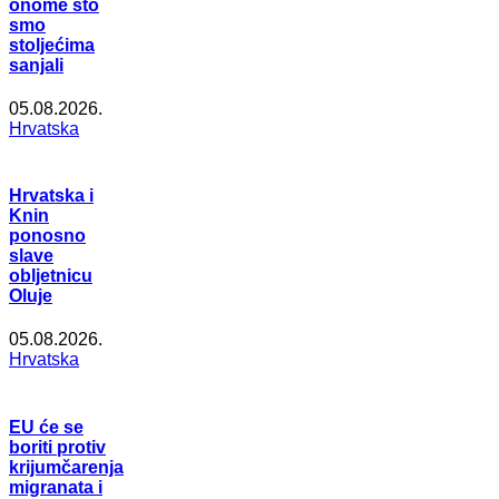
onome što
smo
stoljećima
sanjali
05.08.2026.
Hrvatska
Hrvatska i
Knin
ponosno
slave
obljetnicu
Oluje
05.08.2026.
Hrvatska
EU će se
boriti protiv
krijumčarenja
migranata i