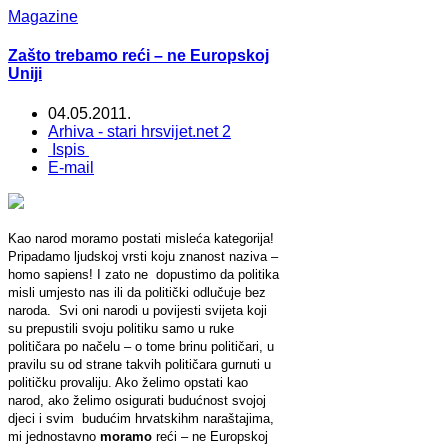
Magazine
Zašto trebamo reći – ne Europskoj
Uniji
04.05.2011.
Arhiva - stari hrsvijet.net 2
Ispis
E-mail
Kao narod moramo postati misleća kategorija!
Pripadamo ljudskoj vrsti koju znanost naziva –
homo sapiens! I zato ne dopustimo da politika
misli umjesto nas ili da politički odlučuje bez
naroda. Svi oni narodi u povijesti svijeta koji
su prepustili svoju politiku samo u ruke
političara po načelu – o tome brinu političari, u
pravilu su od strane takvih političara gurnuti u
političku provaliju. Ako želimo opstati kao
narod, ako želimo osigurati budućnost svojoj
djeci i svim budućim hrvatskihm naraštajima,
mi jednostavno
moramo
reći – ne Europskoj