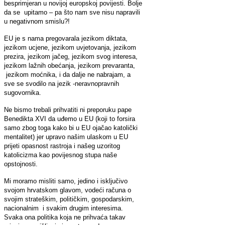
besprimjeran u novijoj europskoj povijesti. Bolje
da se upitamo – pa što nam sve nisu napravili
u negativnom smislu?!
EU je s nama pregovarala jezikom diktata,
jezikom ucjene, jezikom uvjetovanja, jezikom
prezira, jezikom jačeg, jezikom svog interesa,
jezikom lažnih obećanja, jezikom prevaranta,
jezikom moćnika, i da dalje ne nabrajam, a
sve se svodilo na jezik -neravnopravnih
sugovornika.
Ne bismo trebali prihvatiti ni preporuku pape
Benedikta XVI da uđemo u EU (koji to forsira
samo zbog toga kako bi u EU ojačao katolički
mentalitet) jer upravo našim ulaskom u EU
prijeti opasnost rastroja i našeg uzoritog
katolicizma kao povijesnog stupa naše
opstojnosti.
Mi moramo misliti samo, jedino i isključivo
svojom hrvatskom glavom, vodeći računa o
svojim strateškim, političkim, gospodarskim,
nacionalnim i svakim drugim interesima.
Svaka ona politika koja ne prihvaća takav