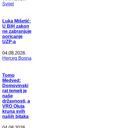
Svijet
Luka Mišetić:
U BiH zakon
ne zabranjuje
poricanje
UZP-a
04.08.2026.
Herceg Bosna
Tomo
Medved:
Domovinski
rat temelj je
naše
državnosti, a
VRO Oluja
kruna svih
naših bitaka
04.08.2026.