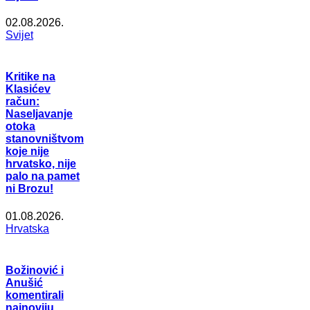
02.08.2026.
Svijet
Kritike na
Klasićev
račun:
Naseljavanje
otoka
stanovništvom
koje nije
hrvatsko, nije
palo na pamet
ni Brozu!
01.08.2026.
Hrvatska
Božinović i
Anušić
komentirali
najnoviju