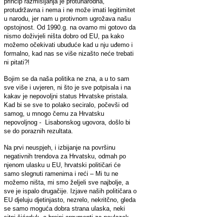
princip razmišljanja je protunarodna,
protudržavna i nema i ne može imati legitimitet
u narodu, jer nam u protivnom ugrožava našu
opstojnost. Od 1990.g. na ovamo mi gotovo da
nismo doživjeli ništa dobro od EU, pa kako
možemo očekivati ubuduće kad u nju uđemo i
formalno, kad nas se više nizašto neće trebati
ni pitati?!
Bojim se da naša politika ne zna, a u to sam
sve više i uvjeren, ni što je sve potpisala i na
kakav je nepovoljni status Hrvatske pristala.
Kad bi se sve to polako seciralo, počevši od
samog, u mnogo čemu za Hrvatsku
nepovoljnog - Lisabonskog ugovora, došlo bi
se do poraznih rezultata.
Na prvi neuspjeh, i izbijanje na površinu
negativnih trendova za Hrvatsku, odmah po
njenom ulasku u EU, hrvatski političari će
samo slegnuti ramenima i reći – Mi tu ne
možemo ništa, mi smo željeli sve najbolje, a
sve je ispalo drugačije. Izjave naših političara o
EU djeluju djetinjasto, nezrelo, nekritčno, gleda
se samo moguća dobra strana ulaska, neki