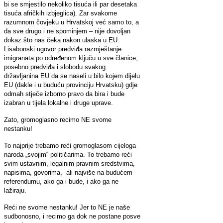
bi se smjestilo nekoliko tisuća ili par desetaka
tisuća afričkih izbjeglica). Zar svakome
razumnom čovjeku u Hrvatskoj već samo to, a
da sve drugo i ne spominjem – nije dovoljan
dokaz što nas čeka nakon ulaska u EU.
Lisabonski ugovor predviđa razmještanje
imigranata po određenom ključu u sve članice,
posebno predviđa i slobodu svakog
državljanina EU da se naseli u bilo kojem dijelu
EU (dakle i u buduću provinciju Hrvatsku) gdje
odmah stječe izborno pravo da bira i bude
izabran u tijela lokalne i druge uprave.
Zato, gromoglasno recimo NE svome
nestanku!
To najprije trebamo reći gromoglasom cijeloga
naroda „svojim“ političarima. To trebamo reći
svim ustavnim, legalnim pravnim sredstvima,
napisima, govorima, ali najviše na budućem
referendumu, ako ga i bude, i ako ga ne
lažiraju.
Reći ne svome nestanku! Jer to NE je naše
sudbonosno, i recimo ga dok ne postane posve