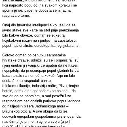
sitni šićarluk, a brojni argumenti za neulazak
koji naprosto bodu oči na svakom koraku i ne
spominju se, pače ne dopušta se ni javna
rasprava o tome.
Onaj dio hrvatske inteligencije koji želi da se
javno stave sve karte na stol prije preuzimanja
bilo kakve obveze, odmah se etiketira
kojekakvim nazivima i pridjevima zaostalosti,
poput nacionaliste, euroskeptika, ognjištara i sl.
Gotovo odmah po osnutku samostalne
hrvatske države, udružili su se i organizirali svi
njeni unutarnji i vanjski čerupatori da ne kažem
neprijatelji, da je očerupaju poput gladnih lisica
kada navale na nemoćnu kokoš. Nije im bilo
dosta što su rasprodali banke,
telekomunikacije, industriju nafte, Plivu, brojne
hotele, odrekle se gospodarskog pojasa, i da
sve drugo ne nabrajam, a sad posežu i za
rasprodajom nacionalnih parkova poput jednoga
od najljepših bisera Jadranskoga mora –
Brijunskog otočja. A sve skupa da bi se
dodvorili europskim gospodarima prstenova i da
nas čim prije prime i zagrle u svoju (a je li i
našu?) EU, kako bi se i oni tamo dobro