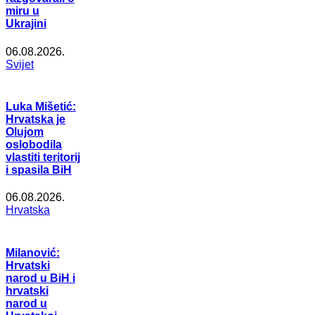
miru u
Ukrajini
06.08.2026.
Svijet
Luka Mišetić:
Hrvatska je
Olujom
oslobodila
vlastiti teritorij
i spasila BiH
06.08.2026.
Hrvatska
Milanović:
Hrvatski
narod u BiH i
hrvatski
narod u