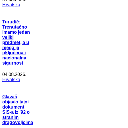
Hrvatska
Turudić:
Trenutačno
imamo jedan
veliki
predmet, a u
njega je
uključena i
nacionalna
sigurnost
04.08.2026.
Hrvatska
Glavaš
objavio tajni
dokument
SIS-a iz ’92 o
stranim
dragovoljcima