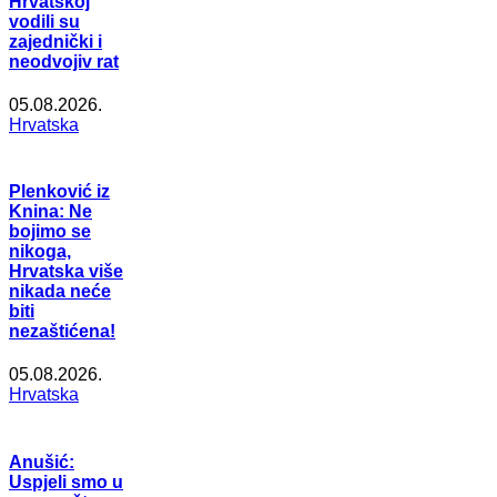
Hrvatskoj
vodili su
zajednički i
neodvojiv rat
05.08.2026.
Hrvatska
Plenković iz
Knina: Ne
bojimo se
nikoga,
Hrvatska više
nikada neće
biti
nezaštićena!
05.08.2026.
Hrvatska
Anušić:
Uspjeli smo u