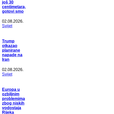
još 30
centimetara,
gotovi smo
02.08.2026.
Svijet
Trump
otkazao
planirane
napade na
Iran
02.08.2026.
Svijet
Europa u
ozbiljnim
problemima
zbog niskih
vodostaja
Rijeka