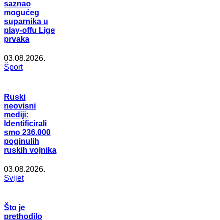
saznao
mogućeg
suparnika u
play-offu Lige
prvaka
03.08.2026.
Šport
Ruski
neovisni
mediji:
Identificirali
smo 236.000
poginulih
ruskih vojnika
03.08.2026.
Svijet
Što je
prethodilo