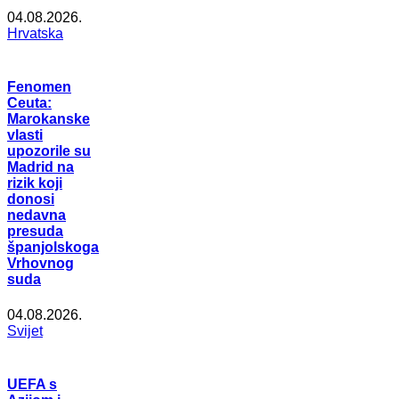
04.08.2026.
Hrvatska
Fenomen
Ceuta:
Marokanske
vlasti
upozorile su
Madrid na
rizik koji
donosi
nedavna
presuda
španjolskoga
Vrhovnog
suda
04.08.2026.
Svijet
UEFA s