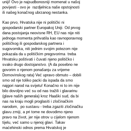
uniji! Ovo je najsudbonosniji momenat u našoj
povijesti - ovo je razdjelnica naše opstojnosti
ili našeg konačnog ubrzanog nestanka.
Kao prvo, Hrvatska nije ni politički ni
gospodarski partner Europakoj Uniji. Od prvog
dana postojanja neovisne RH, EU nas nije niti
jednoga momenta prihvatila kao ravnoporavnog
političkog ili gospodarskog partnera i
sugovornika, niti jednim svojim potezom nije
pokazala da u političkim pregovorima treba
Hrvatsku poštivati i čuvati njeno političko i
svako drugo dostojanstvo. (A da posebno ne
govorim o njenom ponašanju za vrijeme
Domovinskog rata) Već upravo obrnuto – dobili
smo od nje toliko packi da ispada da smo
najgori narod na svijetu! Konačno ni to im nije
bilo dovoljno već su od nas tražili i glavarinu
(glave naših generala) kroz Haaški sud, da bi
nas na kraju mogli proglasiti i zločinačkim
narodom, po sustavu - treba zgaziti zločinačku
glavu zmiji, a pri tome ne dovodimo njeno
pravo na život, jer nije otrov u cijelom njenom
tijelu, već samo u njenoj glavi. Takav
maćehinski odnos prema Hrvatskoj je