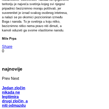
teritoriju je najveća svetinja kojeg svi njegovi
pripadnici beziznimno moraju poštivati, jer
suverenitet je iznad svakog osobnog intetresa,
a nalazi se po okomici pozicioniran između
Boga i naroda. To je svetinja u koju nitko,
beziznimno nitko nema pravo niti dirnuti, a
kamoli oduzeti ga svome vlastitome narodu.
Mile Prpa
Share
0
najnovije
Prev
Next
Jedan zločin
nikada ne
legitimira
drugi zločin, a
niti odmazdu