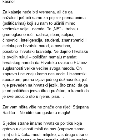
kasno!
Za kajanje neće biti vremena, ali će ga
nažalost još biti samo za prijezir prema onima
(političarima) koji su nam to učinili mimo
većinske volje naroda. To „NE“ - trebaju
gromoglasno reći, radnici, ribari, seljaci,
činovnici, inteligencija, studenti, znanstvenici i
cjelokupan hrvatski narod, a posebno,
posebno hrvatski branitelji. Ne dajmo Hrvatsku
iz svojih ruku! – političari nemaju mandat
hrvatskog naroda da Hrvatsku uvuku u EU bez
suglasnosti velike većine svoga naroda. Oni
zapravo i ne znaju kamo nas vode. Lisabonski
sporazum, prema izjavi jednog dužnosnika, još
nije preveden na hrvatski jezik, što znači da ga
je od političara jedva itko i pročitao, a kamoli da
je sve proučio što u njemu piše. .
Zar vam ništa više ne znače one riječi Stjepana
Radića – Ne idite kao guske u maglu!
S jedne strane imamo hrvatsku politiku koja
gotovo u cijelosti misli da nas (zapravo samo
njih) u EU čeka med i mlijeko, a s druge strane