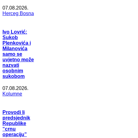
07.08.2026.
Herceg Bosna
Ivo Lovrić:
Sukob
Plenkovića i
Milanovića
samo se
uvjetno može
nazvati
osobnim
sukobom
07.08.2026.
Kolumne
Provodi li
predsjednik
Republike
“crnu
operaciju”