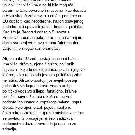
uhljebili, jer više krađa ne bi bila moguća,
barem ne tako otvoreno i masovno kao dosada
u Hrvatskoj. A zaboravljaju da će prvi koje će
EU odbaciti kao nepotrebne, nakon obavljenog
zadatka, biti upravo ti judisti, hrvatski političari.
Kao što je Beograd odbacio Svetozara
Pribičevića odmah nakon što mu je na tanjuru
donio sve krajeve s ovu stranu Drine na dar.
Dalje im je mogao samo smetati.
Ali, pomalo EU već postaje ispuhani balon.
Ima više država, njena članica, pa i onih
najvećih, koje bi se željele naći izvan njegove
košare, iako to nikada javno s političkog vrha
ne ističu. Ali zato postoji, još uvijek postoji
jedna država koja se zove Hrvatska čije
političko vodstvo slijepo, fanatično, krajnje
politički naivno želi ući u košaru tog već
podosta ispuhanog europskoga balona, poput
djeteta koje uporno želi pojesti kupljenu
čokoladu, a za koju je upravo pristigla vijest da
se povlači iz prodaje jer u sebi sadržava
nedopustivu dozu otrova i da je opasna za
zdravlje.