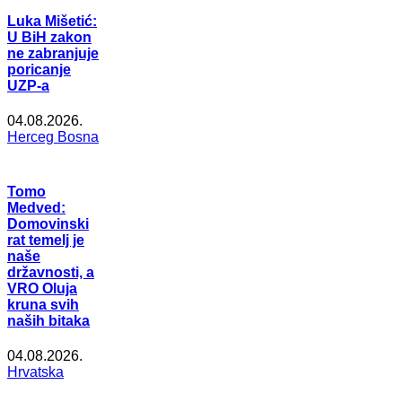
Luka Mišetić:
U BiH zakon
ne zabranjuje
poricanje
UZP-a
04.08.2026.
Herceg Bosna
Tomo
Medved:
Domovinski
rat temelj je
naše
državnosti, a
VRO Oluja
kruna svih
naših bitaka
04.08.2026.
Hrvatska