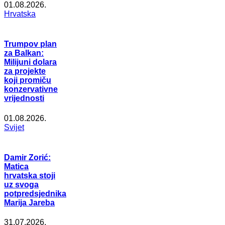
01.08.2026.
Hrvatska
Trumpov plan
za Balkan:
Milijuni dolara
za projekte
koji promiču
konzervativne
vrijednosti
01.08.2026.
Svijet
Damir Zorić:
Matica
hrvatska stoji
uz svoga
potpredsjednika
Marija Jareba
31.07.2026.