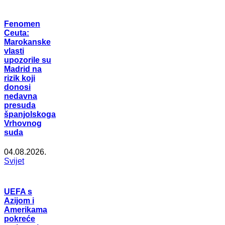
Fenomen
Ceuta:
Marokanske
vlasti
upozorile su
Madrid na
rizik koji
donosi
nedavna
presuda
španjolskoga
Vrhovnog
suda
04.08.2026.
Svijet
UEFA s
Azijom i
Amerikama
pokreće