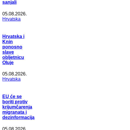
sanjali
05.08.2026.
Hrvatska
Hrvatska i
Knin
ponosno
slave
obljetnicu
Oluje
05.08.2026.
Hrvatska
EU će se
boriti protiv
krijumčarenja
migranata i
dezinformacija
05.08.2026.