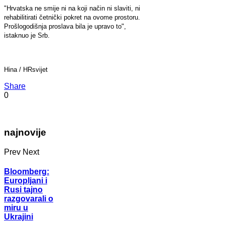
"Hrvatska ne smije ni na koji način ni slaviti, ni
rehabilitirati četnički pokret na ovome prostoru.
Prošlogodišnja proslava bila je upravo to",
istaknuo je Srb.
Hina / HRsvijet
Share
0
najnovije
Prev
Next
Bloomberg:
Europljani i
Rusi tajno
razgovarali o
miru u
Ukrajini