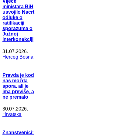
Vijeće
ministara BiH
usvojilo Nacrt
odluke o
ratifikaciji
sporazuma o
Južnoj
interkonekciji
31.07.2026.
Herceg Bosna
Pravda je kod
nas možda
spora, ali je
ima previše, a
ne premalo
30.07.2026.
Hrvatska
Znanstvenici: