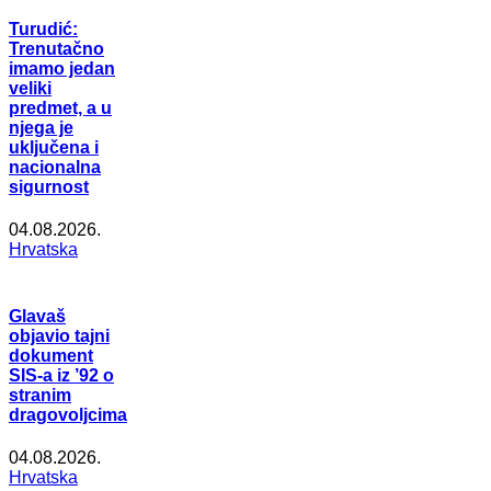
Turudić:
Trenutačno
imamo jedan
veliki
predmet, a u
njega je
uključena i
nacionalna
sigurnost
04.08.2026.
Hrvatska
Glavaš
objavio tajni
dokument
SIS-a iz ’92 o
stranim
dragovoljcima
04.08.2026.
Hrvatska