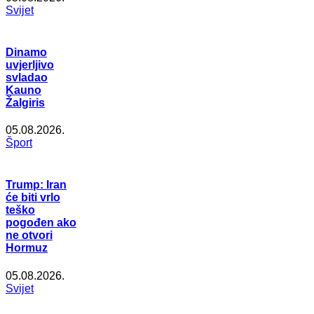
Svijet
Dinamo
uvjerljivo
svladao
Kauno
Žalgiris
05.08.2026.
Šport
Trump: Iran
će biti vrlo
teško
pogođen ako
ne otvori
Hormuz
05.08.2026.
Svijet