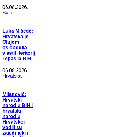
06.08.2026.
Svijet
Luka Mišetić:
Hrvatska je
Olujom
oslobodila
vlastiti teritorij
i spasila BiH
06.08.2026.
Hrvatska
Milanović:
Hrvatski
narod u BiH i
hrvatski
narod u
Hrvatskoj
vodili su
zajednički i