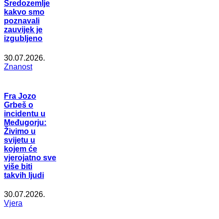
Sredozemlje
kakvo smo
poznavali
zauvijek je
izgubljeno
30.07.2026.
Znanost
Fra Jozo
Grbeš o
incidentu u
Međugorju:
Živimo u
svijetu u
kojem će
vjerojatno sve
više biti
takvih ljudi
30.07.2026.
Vjera