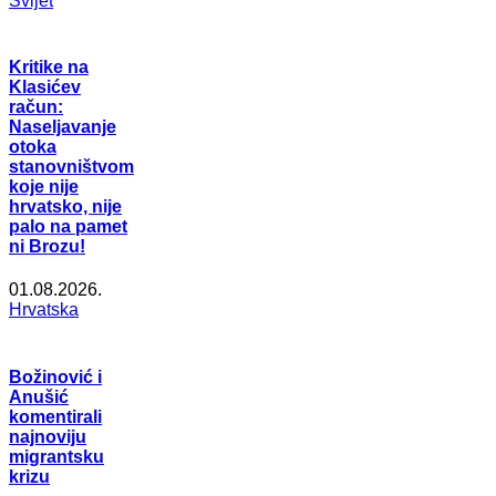
Svijet
Kritike na
Klasićev
račun:
Naseljavanje
otoka
stanovništvom
koje nije
hrvatsko, nije
palo na pamet
ni Brozu!
01.08.2026.
Hrvatska
Božinović i
Anušić
komentirali
najnoviju
migrantsku
krizu