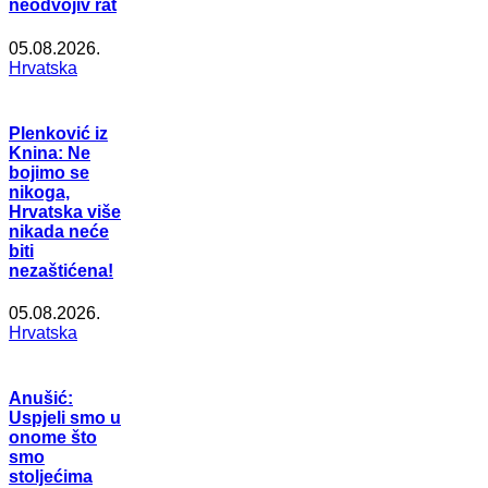
neodvojiv rat
05.08.2026.
Hrvatska
Plenković iz
Knina: Ne
bojimo se
nikoga,
Hrvatska više
nikada neće
biti
nezaštićena!
05.08.2026.
Hrvatska
Anušić:
Uspjeli smo u
onome što
smo
stoljećima