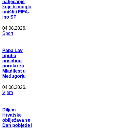
natjecanje
koje bi moglo
uništiti FIFA-
ino SP
04.08.2026.
Šport
Papa Lav
uputio
posebnu
poruku za
Mladifest u
Međugorju
04.08.2026.
Vjera
Diljem
Hrvatske
obilježava se
Dan pobjede i