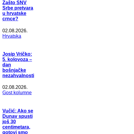
Zašto SNV
Srbe pretvara
u hrvatske
crnce?
02.08.2026.
Hrvatska
Josip Vričko:
5. kolovoza –
dan
bošnjačke
nezahvalnosti
02.08.2026.
Gost kolumne
Vučić: Ako se
Dunav spusti
još 30
centimetara,
gotovi smo