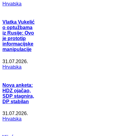
Hrvatska
Vlatka Vukelić
o optužbama
iz Rusije: Ovo
je prototip
informacijske
manipulacije
31.07.2026.
Hrvatska
Nova anketa:
HDZ ojačao,
SDP stagnira,
DP stabilan
31.07.2026.
Hrvatska