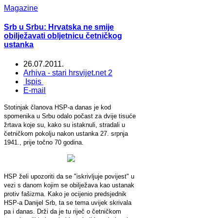
Magazine
Srb u Srbu: Hrvatska ne smije
obilježavati obljetnicu četničkog
ustanka
26.07.2011.
Arhiva - stari hrsvijet.net 2
Ispis
E-mail
Stotinjak članova HSP-a danas je kod
spomenika u Srbu odalo počast za dvije tisuće
žrtava koje su, kako su istaknuli, stradali u
četničkom pokolju nakon ustanka 27. srpnja
1941., prije točno 70 godina.
HSP želi upozoriti da se "iskrivljuje povijest" u
vezi s danom kojim se obilježava kao ustanak
protiv fašizma. Kako je ocijenio predsjednik
HSP-a Danijel Srb, ta se tema uvijek skrivala
pa i danas. Drži da je tu riječ o četničkom