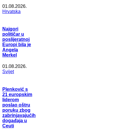
01.08.2026.
Hrvatska
Najgori
političar u
poslijeratnoj
Europi bila je
Angela
Merkel
01.08.2026.
Svijet
Plenković s
21 europskim
liderom
poslao oštru
poruku zbog
zabrinjavajućih
događaja u
Ceuti