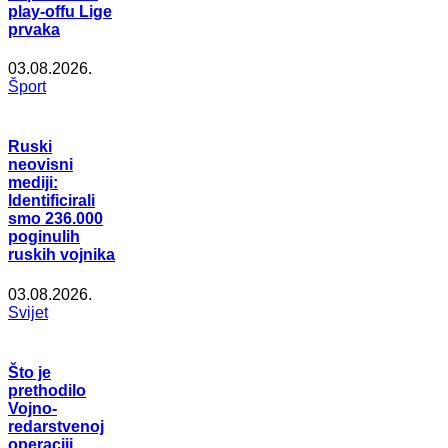
play-offu Lige
prvaka
03.08.2026.
Šport
Ruski
neovisni
mediji:
Identificirali
smo 236.000
poginulih
ruskih vojnika
03.08.2026.
Svijet
Što je
prethodilo
Vojno-
redarstvenoj
operaciji