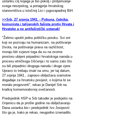
ustanku cilj kojega je bio pokolj i protjerivanje
svega nesrpskog, a ponajprije hrvatskog
stanovništva u istočnoj Lici i jugozapadnoj BiH.
>>Srb, 27 srpnja 1941. - Pobuna, četnika,
komunista i talijanskih fašista protiv Hrvata i
Hrvatske a ne antifašistički ustanak!
"Želimo uputiti jednu političku poruku. Svi oni
koji se pozivaju na humanizam, na poštivanje
života, na poštivanje prava na različitost,
moraju biti svjesni toga da su na ovome
prostoru ubijeni pripadnici hrvatskoga naroda u
procesu etničkoga čišćenja i to samo zato što
su bili pripadnici drugoga naroda i druge vjere.
Upravo to trebaju imati na umu, jer taj datum,
27.srpnja 1941., zapravo obilježava sramotne
događaje za hrvatsku povijest, o kojima bi se
moralo progovoriti", rekao je Danijel Srb na
kratkoj komemorativnoj svečanosti.
Predsjednik HSP-a Srb također je podsjetio na
činjenicu da je prošle godine na obilježavanju
Dana ustanka bio i predsjednik Ivo Josipović
što ga je, kako je rekao, neugodno iznenadilo.