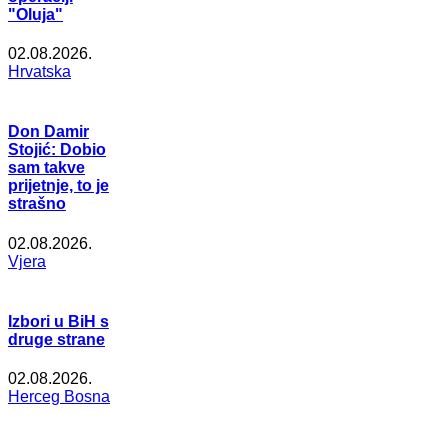
"Oluja"
02.08.2026.
Hrvatska
Don Damir
Stojić: Dobio
sam takve
prijetnje, to je
strašno
02.08.2026.
Vjera
Izbori u BiH s
druge strane
02.08.2026.
Herceg Bosna