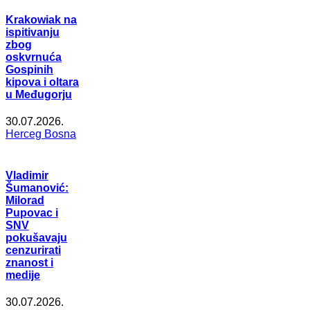
Krakowiak na
ispitivanju
zbog
oskvrnuća
Gospinih
kipova i oltara
u Međugorju
30.07.2026.
Herceg Bosna
Vladimir
Šumanović:
Milorad
Pupovac i
SNV
pokušavaju
cenzurirati
znanost i
medije
30.07.2026.