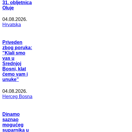
31. obljetnica
Oluje
04.08.2026.
Hrvatska
Priveden
zbog poruka:
“Klali smo
vas u
Srednjoj
Bosni, klat
ćemo vam i
unuke”
04.08.2026.
Herceg Bosna
Dinamo
saznao
mogućeg
suparnika u