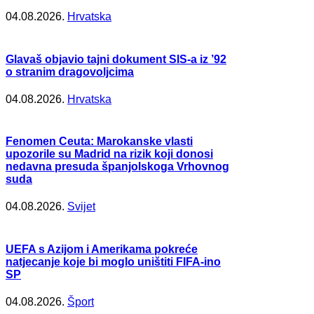
04.08.2026.
Hrvatska
Glavaš objavio tajni dokument SIS-a iz ’92
o stranim dragovoljcima
04.08.2026.
Hrvatska
Fenomen Ceuta: Marokanske vlasti
upozorile su Madrid na rizik koji donosi
nedavna presuda španjolskoga Vrhovnog
suda
04.08.2026.
Svijet
UEFA s Azijom i Amerikama pokreće
natjecanje koje bi moglo uništiti FIFA-ino
SP
04.08.2026.
Šport