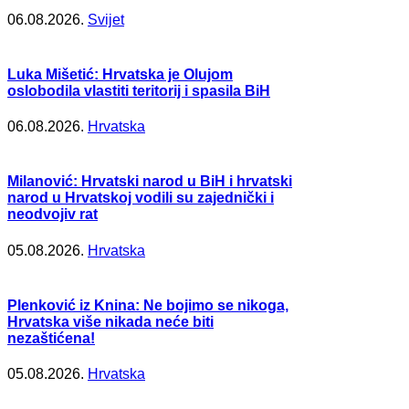
06.08.2026.
Svijet
Luka Mišetić: Hrvatska je Olujom
oslobodila vlastiti teritorij i spasila BiH
06.08.2026.
Hrvatska
Milanović: Hrvatski narod u BiH i hrvatski
narod u Hrvatskoj vodili su zajednički i
neodvojiv rat
05.08.2026.
Hrvatska
Plenković iz Knina: Ne bojimo se nikoga,
Hrvatska više nikada neće biti
nezaštićena!
05.08.2026.
Hrvatska