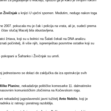
ređenih za pogubljenje u Macelju, optužio ga je kako je svojom rukom
an Živičnjak
u knjizi
U vječni spomen
. Međutim, nedugo nakon toga
e 2007. pokucala mu je čak i policija na vrata, ali je, sudeći prema
čitav slučaj Macelj bila obustavljena.
tci žrtava, koji su u bolnici na Šalati čekali na DNA analizu.
ati počinitelj, ili više njih, ispremještao posmrtne ostatke koji su
okopani a Šafranko i Živičnjak su umrli.
oj jednostavno se dolazi do zaključka da iza opstrukcije svih
.
Milke Planinc
, nekadašnje političke komesarke 11. dalmatinske
masovnim komunističkim zločinima na Kočevskom rogu.
i nekadašnji jugoslavenski javni tužitelj
Anto Nobilo
, koji je
radnika iz ratnog i poratnog razdoblja.