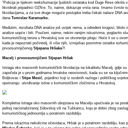
“Policija je tijekom reekshumacije ljudskih ostataka kod Duge Rese otkrila
likvidirali pripadnici OZN-e. To, naime, dokazuje vrsta rana. Imamo čvrste is
likvidacijama, a za sve druge moguće postupke treba čekati nalaze DNA anal
dana
Tomislav Karamarko.
Međutim, rezultata DNA analize još uvijek nema, a određeni krugovi, bliski is
analize uopće i biti. Poučeni, naime, nekim ranijim iskustvima, poglavito sl
komunističkog terora u Hrvatskoj sve se otvorenije pitaju: Hoće li se u ovom 
kada je nepoznati počinitelj, ili više njih, izmiješao posmrtne ostatke eshumi
prvoosumnjičenog
Stjepana Hršaka
?!
Macelj i prvoosumnjičeni Stjepan Hršak
Istraga oko masovnih komunističkih likvidacija na lokalitetu Macelj, gdje su Tit
započela je u prvim godinama hrvatske neovisnosti, kada su se na ključnim p
Boljkovac i
Stipe Mesić
, pojedinci koji iz osobnih razloga i političkog svj
opstruiraju utvrđivanje istine o komunističkim zločinima u Hrvatskoj.
Kompletna istraga oko masovnih ubojstava na Macelju upućivala je na porat
jednoj nacionaliziranoj židovskoj vili na Tuškancu, koju je dobio zbog zasl
komunističkog jednoumlja u poratnom razdoblju.
Prema iskazima nekolicine očevidaca, Hršak je u poratnom razdoblju, kao p