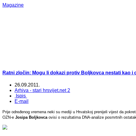
Magazine
Ratni zločin: Mogu li dokazi protiv Boljkovca nestati kao i
26.09.2011.
Arhiva - stari hrsvijet.net 2
Ispis
E-mail
Prije određenog vremena neki su mediji u Hrvatskoj prenijeli vijest da pokr
OZN-e
Josipa Boljkovca
ovisi o rezultatima DNA-analize posmrtnih ostata