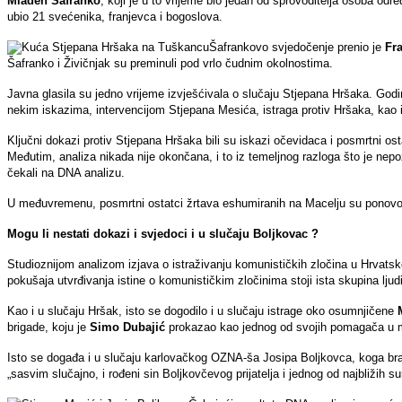
Mladen Šafranko
, koji je u to vrijeme bio jedan od sprovoditelja osoba od
ubio 21 svećenika, franjevca i bogoslova.
Šafrankovo svjedočenje prenio je
Fr
Šafranko i Živičnjak su preminuli pod vrlo čudnim okolnostima.
Javna glasila su jedno vrijeme izvješćivala o slučaju Stjepana Hršaka. Godin
nekim iskazima, intervencijom Stjepana Mesića, istraga protiv Hršaka, kao i 
Ključni dokazi protiv Stjepana Hršaka bili su iskazi očevidaca i posmrtni osta
Međutim, analiza nikada nije okončana, i to iz temeljnog razloga što je nepozn
čekali na DNA analizu.
U međuvremenu, posmrtni ostatci žrtava eshumiranih na Macelju su ponovo p
Mogu li nestati dokazi i svjedoci i u slučaju Boljkovac ?
Studioznijom analizom izjava o istraživanju komunističkih zločina u Hrvatsk
pokušaja utvrđivanja istine o komunističkim zločinima stoji ista skupina ljudi
Kao i u slučaju Hršak, isto se dogodilo i u slučaju istrage oko osumnjičene
brigade, koju je
Simo Dubajić
prokazao kao jednog od svojih pomagača u 
Isto se događa i u slučaju karlovačkog OZNA-ša Josipa Boljkovca, koga bran
„sasvim slučajno, i rođeni sin Boljkovčevog prijatelja i jednog od najbližih su