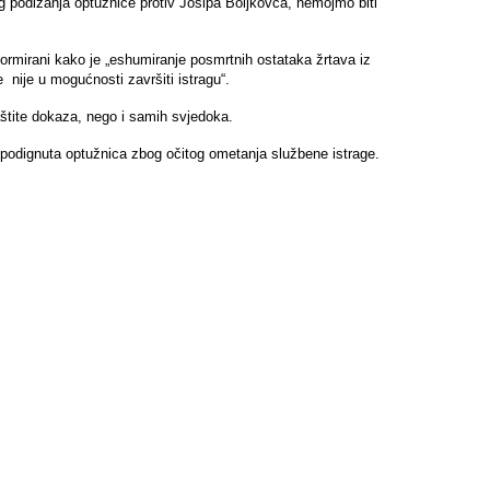
 podizanja optužnice protiv Josipa Boljkovca, nemojmo biti
ormirani kako je „eshumiranje posmrtnih ostataka žrtava iz
nije u mogućnosti završiti istragu“.
štite dokaza, nego i samih svjedoka.
i podignuta optužnica zbog očitog ometanja službene istrage.