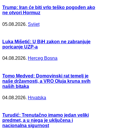
Trump: Iran će biti vrlo teško pogođen ako
ne otvori Hormuz
05.08.2026.
Svijet
Luka Mišetić: U BiH zakon ne zabranjuje
poricanje UZP-a
04.08.2026.
Herceg Bosna
Tomo Medved: Domovinski rat temelj je
naše državnosti, a VRO Oluja kruna svih
naših bitaka
04.08.2026.
Hrvatska
Turudić: Trenutačno imamo jedan veliki
predmet, a u njega je uključena i
nacionalna sigurnost