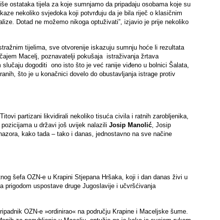
 više ostataka tijela za koje sumnjamo da pripadaju osobama koje su
kaze nekoliko svjedoka koji potvrđuju da je bila riječ o klasičnim
ize. Dotad ne možemo nikoga optuživati”, izjavio je prije nekoliko
tražnim tijelima, sve otvorenije iskazuju sumnju hoće li rezultata
učajem Macelj, poznavatelji pokušaja istraživanja žrtava
slučaju dogoditi ono isto što je već ranije viđeno u bolnici Šalata,
ranih, što je u konačnici dovelo do obustavljanja istrage protiv
ovi partizani likvidirali nekoliko tisuća civila i ratnih zarobljenika,
ozicijama u državi još uvijek nalazili
Josip Manolić
, Josip
etonazora, kako tada – tako i danas, jednostavno na sve načine
nog šefa OZN-e u Krapini Stjepana Hršaka, koji i dan danas živi u
uga prigodom uspostave druge Jugoslavije i učvršćivanja
ripadnik OZN-e »ordinirao« na području Krapine i Maceljske šume.