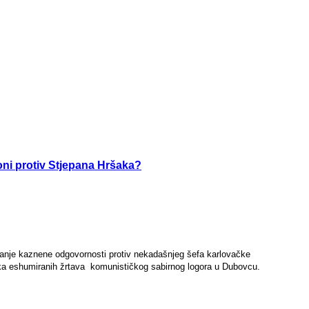
 oni protiv Stjepana Hršaka?
etanje kaznene odgovornosti protiv nekadašnjeg šefa karlovačke
ka eshumiranih žrtava komunističkog sabirnog logora u Dubovcu.