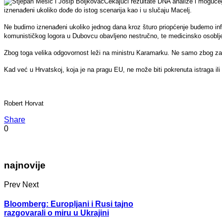
Čekajući rezultate DNA analize i mogućeg
iznenađeni ukoliko dođe do istog scenarija kao i u slučaju Macelj.
Ne budimo iznenađeni ukoliko jednog dana kroz šturo priopćenje budemo inf
komunističkog logora u Dubovcu obavljeno nestručno, te medicinsko osoblje 
Zbog toga velika odgovornost leži na ministru Karamarku. Ne samo zbog za
Kad već u Hrvatskoj, koja je na pragu EU, ne može biti pokrenuta istraga il
Robert Horvat
Share
0
najnovije
Prev
Next
Bloomberg: Europljani i Rusi tajno
razgovarali o miru u Ukrajini