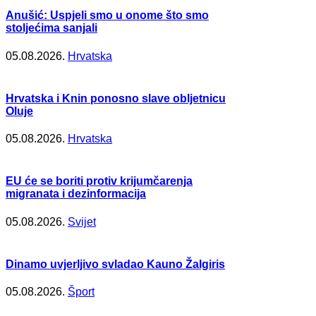
Anušić: Uspjeli smo u onome što smo
stoljećima sanjali
05.08.2026.
Hrvatska
Hrvatska i Knin ponosno slave obljetnicu
Oluje
05.08.2026.
Hrvatska
EU će se boriti protiv krijumčarenja
migranata i dezinformacija
05.08.2026.
Svijet
Dinamo uvjerljivo svladao Kauno Žalgiris
05.08.2026.
Šport