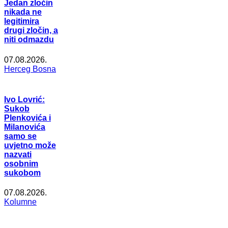
Jedan zločin
nikada ne
legitimira
drugi zločin, a
niti odmazdu
07.08.2026.
Herceg Bosna
Ivo Lovrić:
Sukob
Plenkovića i
Milanovića
samo se
uvjetno može
nazvati
osobnim
sukobom
07.08.2026.
Kolumne