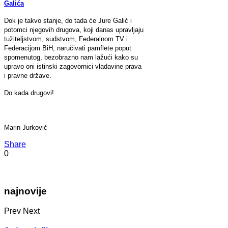
Galića
Dok je takvo stanje, do tada će Jure Galić i
potomci njegovih drugova, koji danas upravljaju
tužiteljstvom, sudstvom, Federalnom TV i
Federacijom BiH, naručivati pamflete poput
spomenutog, bezobrazno nam lažući kako su
upravo oni istinski zagovornici vladavine prava
i pravne države.
Do kada drugovi!
Marin Jurković
Share
0
najnovije
Prev
Next