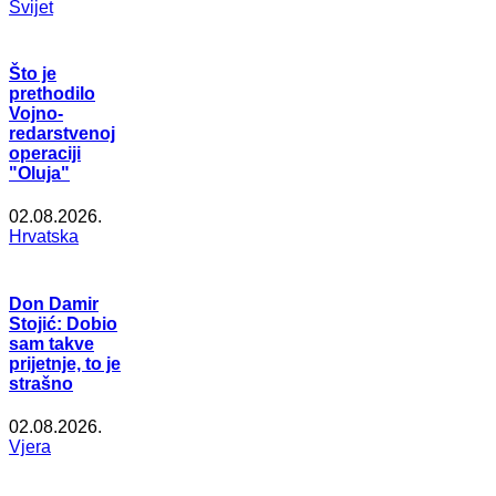
Svijet
Što je
prethodilo
Vojno-
redarstvenoj
operaciji
"Oluja"
02.08.2026.
Hrvatska
Don Damir
Stojić: Dobio
sam takve
prijetnje, to je
strašno
02.08.2026.
Vjera