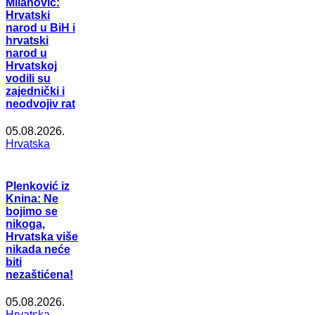
Milanović:
Hrvatski
narod u BiH i
hrvatski
narod u
Hrvatskoj
vodili su
zajednički i
neodvojiv rat
05.08.2026.
Hrvatska
Plenković iz
Knina: Ne
bojimo se
nikoga,
Hrvatska više
nikada neće
biti
nezaštićena!
05.08.2026.
Hrvatska