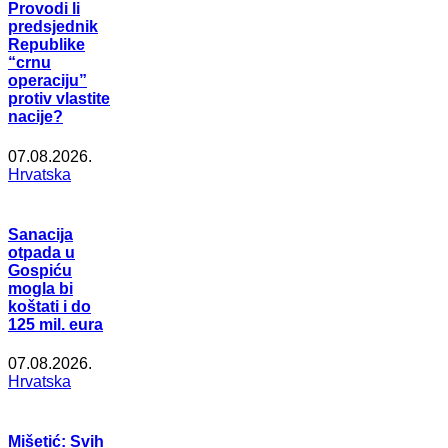
Provodi li
predsjednik
Republike
“crnu
operaciju”
protiv vlastite
nacije?
07.08.2026.
Hrvatska
Sanacija
otpada u
Gospiću
mogla bi
koštati i do
125 mil. eura
07.08.2026.
Hrvatska
Mišetić: Svih