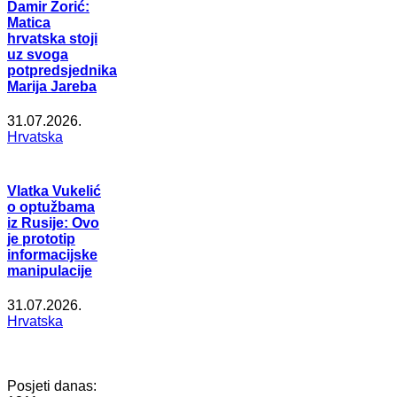
Damir Zorić:
Matica
hrvatska stoji
uz svoga
potpredsjednika
Marija Jareba
31.07.2026.
Hrvatska
Vlatka Vukelić
o optužbama
iz Rusije: Ovo
je prototip
informacijske
manipulacije
31.07.2026.
Hrvatska
Posjeti danas: