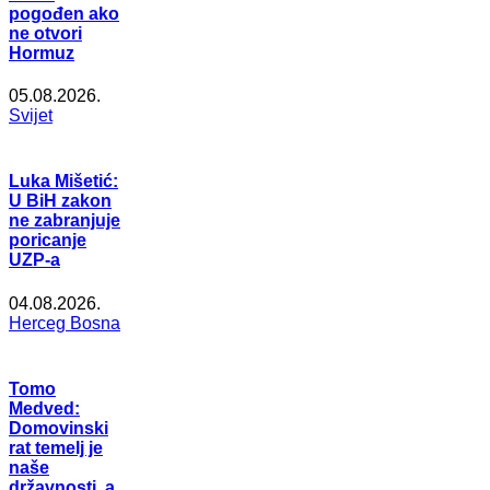
pogođen ako
ne otvori
Hormuz
05.08.2026.
Svijet
Luka Mišetić:
U BiH zakon
ne zabranjuje
poricanje
UZP-a
04.08.2026.
Herceg Bosna
Tomo
Medved:
Domovinski
rat temelj je
naše
državnosti, a