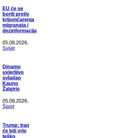
EU će se
boriti protiv
krijumčarenja
migranata i
dezinformacija
05.08.2026.
Svijet
Dinamo
uvjerljivo
svladao
Kauno
Žalgiris
05.08.2026.
Šport
Trump: Iran
će biti vrlo
teško