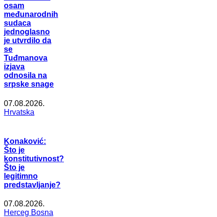
osam
međunarodnih
sudaca
jednoglasno
je utvrdilo da
se
Tuđmanova
izjava
odnosila na
srpske snage
07.08.2026.
Hrvatska
Konaković:
Što je
konstitutivnost?
Što je
legitimno
predstavljanje?
07.08.2026.
Herceg Bosna