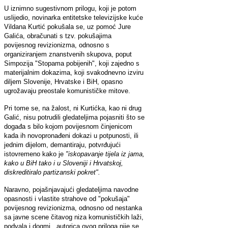
U iznimno sugestivnom prilogu, koji je potom
uslijedio, novinarka entitetske televizijske kuće
Vildana Kurtić pokušala se, uz pomoć Jure
Galića, obračunati s tzv. pokušajima
povijesnog revizionizma, odnosno s
organiziranjem znanstvenih skupova, poput
Simpozija "Stopama pobijenih", koji zajedno s
materijalnim dokazima, koji svakodnevno izviru
diljem Slovenije, Hrvatske i BiH, opasno
ugrožavaju preostale komunističke mitove.
Pri tome se, na žalost, ni Kurtićka, kao ni drug
Galić, nisu potrudili gledateljima pojasniti što se
događa s bilo kojom povijesnom činjenicom
kada ih novopronađeni dokazi u potpunosti, ili
jednim dijelom, demantiraju, potvrđujući
istovremeno kako je
"iskopavanje tijela iz jama,
kako u BiH tako i u Sloveniji i Hrvatskoj,
diskreditiralo partizanski pokret".
Naravno, pojašnjavajući gledateljima navodne
opasnosti i vlastite strahove od "pokušaja"
povijesnog revizionizma, odnosno od nestanka
sa javne scene čitavog niza komunističkih laži,
podvala i dogmi, autorica ovog priloga nije se