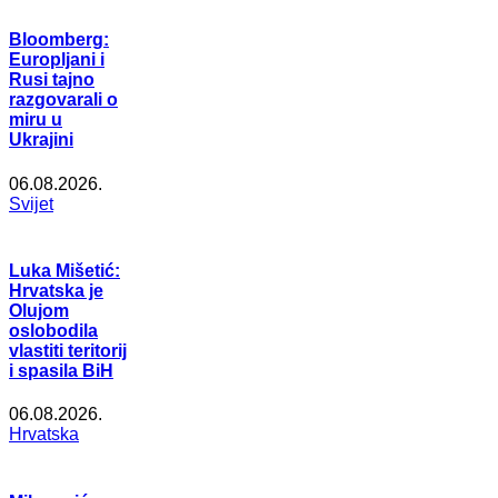
Bloomberg:
Europljani i
Rusi tajno
razgovarali o
miru u
Ukrajini
06.08.2026.
Svijet
Luka Mišetić:
Hrvatska je
Olujom
oslobodila
vlastiti teritorij
i spasila BiH
06.08.2026.
Hrvatska