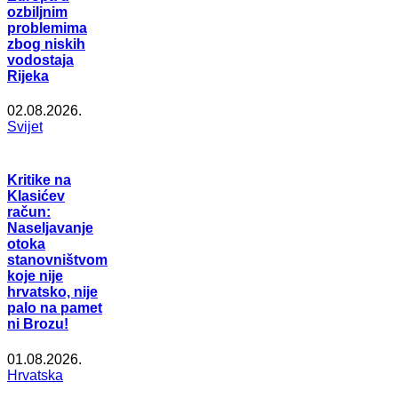
ozbiljnim
problemima
zbog niskih
vodostaja
Rijeka
02.08.2026.
Svijet
Kritike na
Klasićev
račun:
Naseljavanje
otoka
stanovništvom
koje nije
hrvatsko, nije
palo na pamet
ni Brozu!
01.08.2026.
Hrvatska