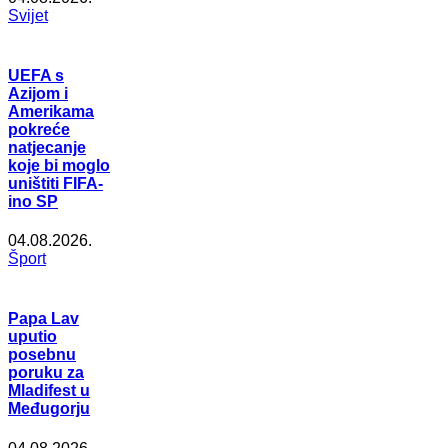
Svijet
UEFA s
Azijom i
Amerikama
pokreće
natjecanje
koje bi moglo
uništiti FIFA-
ino SP
04.08.2026.
Šport
Papa Lav
uputio
posebnu
poruku za
Mladifest u
Međugorju