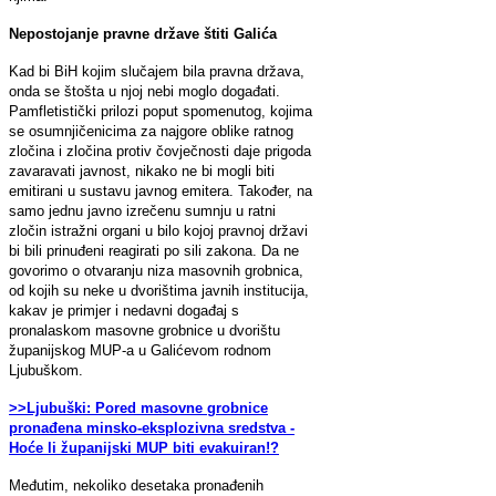
Nepostojanje pravne države štiti Galića
Kad bi BiH kojim slučajem bila pravna država,
onda se štošta u njoj nebi moglo događati.
Pamfletistički prilozi poput spomenutog, kojima
se osumnjičenicima za najgore oblike ratnog
zločina i zločina protiv čovječnosti daje prigoda
zavaravati javnost, nikako ne bi mogli biti
emitirani u sustavu javnog emitera. Također, na
samo jednu javno izrečenu sumnju u ratni
zločin istražni organi u bilo kojoj pravnoj državi
bi bili prinuđeni reagirati po sili zakona. Da ne
govorimo o otvaranju niza masovnih grobnica,
od kojih su neke u dvorištima javnih institucija,
kakav je primjer i nedavni događaj s
pronalaskom masovne grobnice u dvorištu
županijskog MUP-a u Galićevom rodnom
Ljubuškom.
>>Ljubuški: Pored masovne grobnice
pronađena minsko-eksplozivna sredstva -
Hoće li županijski MUP biti evakuiran!?
Međutim, nekoliko desetaka pronađenih