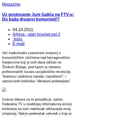
Magazine
Uz gostovanje Jure Galića na FTV-u:
Do kada drugovi komunisti!?
04.10.2011.
Arhiva - stari hrsvijet.net 2
Ispis
E-mail
Već tradicionalni znanstveni simpozij o
komunističkim zločinima nad hercegovačkim
franjevcima koji je ovih dana održan na
Širokom Brijegu, pod lupom je interesa
profesionalnih čuvara socijalističke revolucije,
"bratstva i jedinstva naroda i narodnosti", i
samozvanih baštinika "diktature proletarijata".
Izravne dokaze za to ponudila je, naime,
Federalna TV u središnjoj informativnoj emisiji
emitiranoj na sam nadnevak održavanja ovog
simpozija. Nakon pedesetak sekundi u koje je