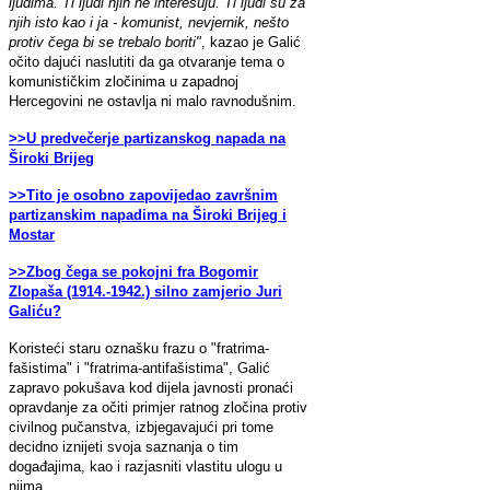
ljudima. Ti ljudi njih ne interesuju. Ti ljudi su za
njih isto kao i ja - komunist, nevjernik, nešto
protiv čega bi se trebalo boriti"
, kazao je Galić
očito dajući naslutiti da ga otvaranje tema o
komunističkim zločinima u zapadnoj
Hercegovini ne ostavlja ni malo ravnodušnim.
>>U predvečerje partizanskog napada na
Široki Brijeg
>>Tito je osobno zapovijedao završnim
partizanskim napadima na Široki Brijeg i
Mostar
>>Zbog čega se pokojni fra Bogomir
Zlopaša (1914.-1942.) silno zamjerio Juri
Galiću?
Koristeći staru oznašku frazu o "fratrima-
fašistima" i "fratrima-antifašistima", Galić
zapravo pokušava kod dijela javnosti pronaći
opravdanje za očiti primjer ratnog zločina protiv
civilnog pučanstva, izbjegavajući pri tome
decidno iznijeti svoja saznanja o tim
događajima, kao i razjasniti vlastitu ulogu u
njima.