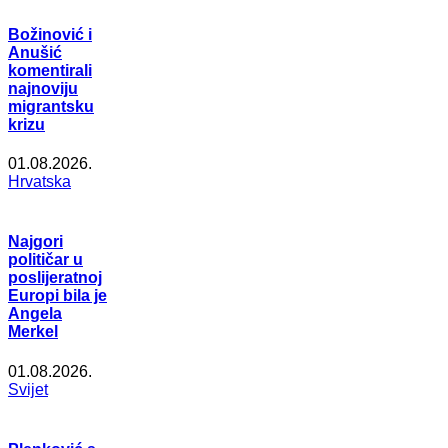
Božinović i
Anušić
komentirali
najnoviju
migrantsku
krizu
01.08.2026.
Hrvatska
Najgori
političar u
poslijeratnoj
Europi bila je
Angela
Merkel
01.08.2026.
Svijet