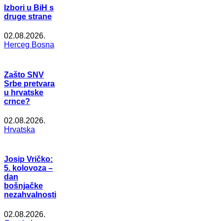
Izbori u BiH s
druge strane
02.08.2026.
Herceg Bosna
Zašto SNV
Srbe pretvara
u hrvatske
crnce?
02.08.2026.
Hrvatska
Josip Vričko:
5. kolovoza –
dan
bošnjačke
nezahvalnosti
02.08.2026.