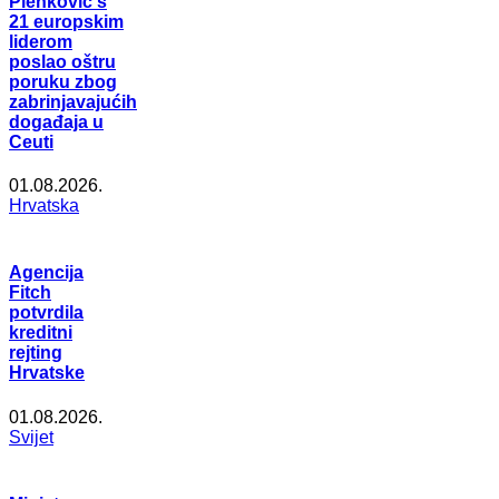
Plenković s
21 europskim
liderom
poslao oštru
poruku zbog
zabrinjavajućih
događaja u
Ceuti
01.08.2026.
Hrvatska
Agencija
Fitch
potvrdila
kreditni
rejting
Hrvatske
01.08.2026.
Svijet