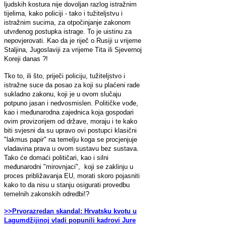
ljudskih kostura nije dovoljan razlog istražnim
tijelima, kako policiji - tako i tužiteljstvu i
istražnim sucima, za otpočinjanje zakonom
utvrđenog postupka istrage. To je uistinu za
nepovjerovati. Kao da je riječ o Rusiji u vrijeme
Staljina, Jugoslaviji za vrijeme Tita ili Sjevernoj
Koreji danas ?!
Tko to, ili što, priječi policiju, tužiteljstvo i
istražne suce da posao za koji su plaćeni rade
sukladno zakonu, koji je u ovom slučaju
potpuno jasan i nedvosmislen. Političke vođe,
kao i međunarodna zajednica koja gospodari
ovim provizorijem od države, moraju i te kako
biti svjesni da su upravo ovi postupci klasični
"lakmus papir" na temelju koga se procjenjuje
vladavina prava u ovom sustavu bez sustava.
Tako će domaći političari, kao i silni
međunarodni "mirovnjaci", koji se zaklinju u
proces približavanja EU, morati skoro pojasniti
kako to da nisu u stanju osigurati provedbu
temelnih zakonskih odredbi!?
>>Prvorazredan skandal: Hrvatsku kvotu u
Lagumdžijinoj vladi popunili kadrovi Jure