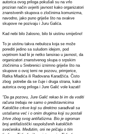
autorica ovog priloga pokušali su na vrlo
proziran način uvjeriti javnost kako organizatori
znanstvenih skupova o zločinima komunizma,
navodno, jako puno griješe što na ovakve
skupove ne pozivaju i Juru Galića.
Kad nebi bilo žalosno, bilo bi uistinu smiješno!
To je uistinu takva nebuloza koja se može
porediti jedino sa suludom idejom, pod
uvjetnom kad bi je netko lansirao u javnost, da
organizatori znanstvenog skupa o srpskim
zločinima u Srebrenici iznimno griješe što na
skupove o ovoj temi ne pozovu, primjerice,
Ratka Mladića ili Radovana Karadžića. Čisto
zbog potrebe da se čuje i druga strana, kako
autorica ovog priloga i Jure Galić vole kazati!
"Da ga pozovu, Jure Galić rekao bi im da voditi
računa trebaju ne samo o predstavnicima
Katoličke crkve koji su direktno sarađivali sa
ustašama već i o onim drugima koji su postali
žrtve zbog svog antifašizma. Bio je ogroman
broj antifašistički raspoloženih katoličkih
svećenika. Međutim, oni ne pričaju o tim