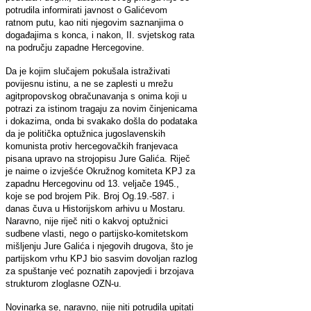
potrudila informirati javnost o Galićevom
ratnom putu, kao niti njegovim saznanjima o
događajima s konca, i nakon, II. svjetskog rata
na području zapadne Hercegovine.
Da je kojim slučajem pokušala istraživati
povijesnu istinu, a ne se zaplesti u mrežu
agitpropovskog obračunavanja s onima koji u
potrazi za istinom tragaju za novim činjenicama
i dokazima, onda bi svakako došla do podataka
da je politička optužnica jugoslavenskih
komunista protiv hercegovačkih franjevaca
pisana upravo na strojopisu Jure Galića. Riječ
je naime o izvješće Okružnog komiteta KPJ za
zapadnu Hercegovinu od 13. veljače 1945.,
koje se pod brojem Pik. Broj Og.19.-587. i
danas čuva u Historijskom arhivu u Mostaru.
Naravno, nije riječ niti o kakvoj optužnici
sudbene vlasti, nego o partijsko-komitetskom
mišljenju Jure Galića i njegovih drugova, što je
partijskom vrhu KPJ bio sasvim dovoljan razlog
za spuštanje već poznatih zapovjedi i brzojava
strukturom zloglasne OZN-u.
Novinarka se, naravno, nije niti potrudila upitati