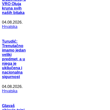
VRO Oluja
kruna svih
naših bitaka
04.08.2026.
Hrvatska
Turudić:
Trenutačno
imamo jedan
veliki
predmet, a u
njega je
uključena i
nacionalna
sigurnost
04.08.2026.
Hrvatska
Glavaš