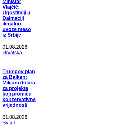
Ministar
Vlajčić:
Ugostitelji u
Dalmaciji
ilegalno
uvoze meso
iz Srbije
01.08.2026.
Hrvatska
Trumpov plan
za Balkan:
Milijuni dolara
za projekte
koji promiču
konzervativne
vrijednosti
01.08.2026.
Svijet