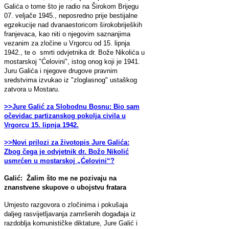
Galića o tome što je radio na Širokom Brijegu
07. veljače 1945., neposredno prije bestijalne
egzekucije nad dvanaestoricom širokobrijeških
franjevaca, kao niti o njegovim saznanjima
vezanim za zločine u Vrgorcu od 15. lipnja
1942., te o smrti odvjetnika dr. Bože Nikolića u
mostarskoj "Ćelovini", istog onog koji je 1941.
Juru Galića i njegove drugove pravnim
sredstvima izvukao iz "zloglasnog" ustaškog
zatvora u Mostaru.
>>
Jure Galić za Slobodnu Bosnu: Bio sam
očevidac partizanskog pokolja civila u
Vrgorcu 15. lipnja 1942.
>>Novi prilozi za životopis Jure Galića:
Zbog čega je odvjetnik dr. Božo Nikolić
usmrćen u mostarskoj „Ćelovini“?
Galić: Žalim što me ne pozivaju na
znanstvene skupove o ubojstvu fratara
Umjesto razgovora o zločinima i pokušaja
daljeg rasvijetljavanja zamršenih događaja iz
razdoblja komunističke diktature, Jure Galić i