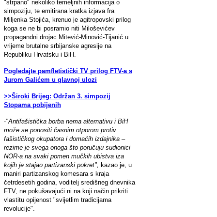
"strpano" nekoliko temeljnih informacija o
simpoziju, te emitirana kratka izjava fra
Miljenka Stojića, krenuo je agitropovski prilog
koga se ne bi posramio niti Miloševićev
propagandni drojac Mitević-Minović-Tijanić u
vrijeme brutalne srbijanske agresije na
Republiku Hrvatsku i BiH.
Pogledajte pamfletistički TV prilog FTV-a s
Jurom Galićem u glavnoj ulozi
>>Široki Brijeg: Održan 3. simpozij
Stopama pobijenih
-
"Antifašistička borba nema alternativu i BiH
može se ponositi časnim otporom protiv
fašističkog okupatora i domaćih izdajnika –
rezime je svega onoga što poručuju sudionici
NOR-a na svaki pomen mučkih ubistva iza
kojih je stajao partizanski pokret",
kazao je, u
maniri partizanskog komesara s kraja
četrdesetih godina, voditelj središneg dnevnika
FTV, ne pokušavajući ni na koji način prikriti
vlastitu opijenost "svijetlim tradicijama
revolucije".