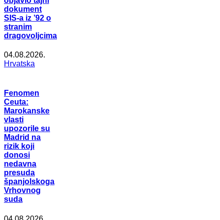
objavio tajni
dokument
SIS-a iz ’92 o
stranim
dragovoljcima
04.08.2026.
Hrvatska
Fenomen
Ceuta:
Marokanske
vlasti
upozorile su
Madrid na
rizik koji
donosi
nedavna
presuda
španjolskoga
Vrhovnog
suda
04.08.2026.