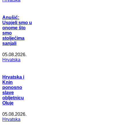
Anušić:
Uspjeli smo u
onome što
smo
stoljećima
sanjali
05.08.2026.
Hrvatska
Hrvatska i
Knin
ponosno
slave
obljetnicu
Oluje
05.08.2026.
Hrvatska