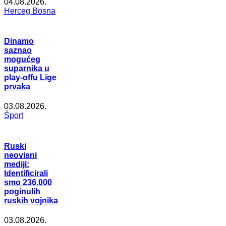
04.08.2026.
Herceg Bosna
Dinamo
saznao
mogućeg
suparnika u
play-offu Lige
prvaka
03.08.2026.
Šport
Ruski
neovisni
mediji:
Identificirali
smo 236.000
poginulih
ruskih vojnika
03.08.2026.