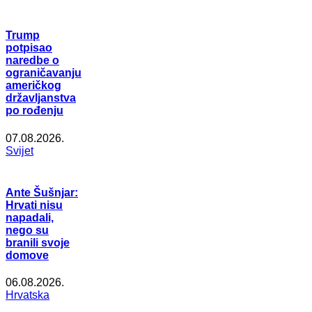
Trump
potpisao
naredbe o
ograničavanju
američkog
državljanstva
po rođenju
07.08.2026.
Svijet
Ante Šušnjar:
Hrvati nisu
napadali,
nego su
branili svoje
domove
06.08.2026.
Hrvatska