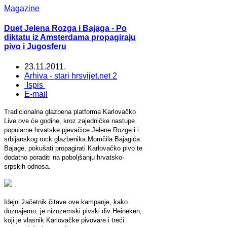
Magazine
Duet Jelena Rozga i Bajaga - Po
diktatu iz Amsterdama propagiraju
pivo i Jugosferu
23.11.2011.
Arhiva - stari hrsvijet.net 2
Ispis
E-mail
Tradicionalna glazbena platforma Karlovačko
Live ove će godine, kroz zajedničke nastupe
popularne hrvatske pjevačice Jelene Rozge i i
srbijanskog rock glazbenika Momčila Bajagića
Bajage, pokušati propagirati Karlovačko pivo te
dodatno poraditi na poboljšanju hrvatsko-
srpskih odnosa.
Idejni žačetnik čitave ove kampanje, kako
doznajemo, je nizozemski pivski div Heineken,
koji je vlasnik Karlovačke pivovare i treći