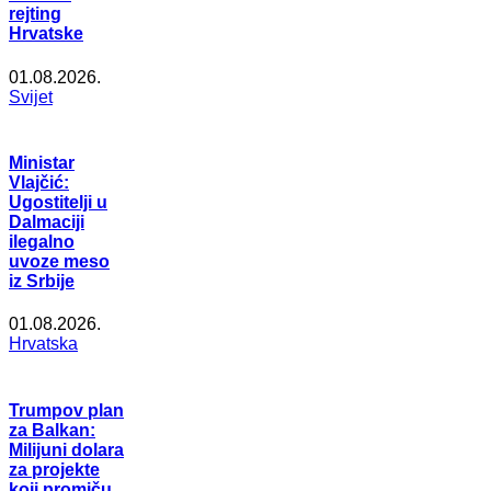
rejting
Hrvatske
01.08.2026.
Svijet
Ministar
Vlajčić:
Ugostitelji u
Dalmaciji
ilegalno
uvoze meso
iz Srbije
01.08.2026.
Hrvatska
Trumpov plan
za Balkan:
Milijuni dolara
za projekte
koji promiču