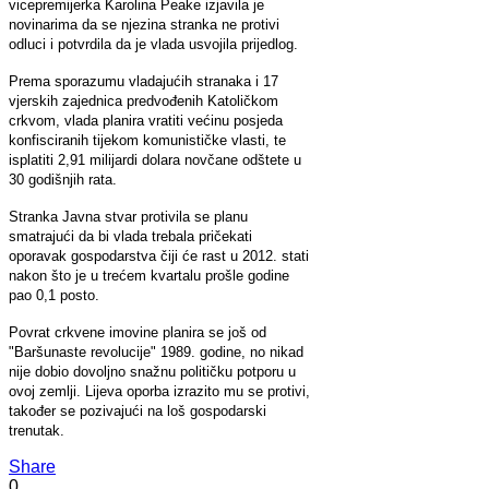
vicepremijerka Karolina Peake izjavila je
novinarima da se njezina stranka ne protivi
odluci i potvrdila da je vlada usvojila prijedlog.
Prema sporazumu vladajućih stranaka i 17
vjerskih zajednica predvođenih Katoličkom
crkvom, vlada planira vratiti većinu posjeda
konfisciranih tijekom komunističke vlasti, te
isplatiti 2,91 milijardi dolara novčane odštete u
30 godišnjih rata.
Stranka Javna stvar protivila se planu
smatrajući da bi vlada trebala pričekati
oporavak gospodarstva čiji će rast u 2012. stati
nakon što je u trećem kvartalu prošle godine
pao 0,1 posto.
Povrat crkvene imovine planira se još od
"Baršunaste revolucije" 1989. godine, no nikad
nije dobio dovoljno snažnu političku potporu u
ovoj zemlji. Lijeva oporba izrazito mu se protivi,
također se pozivajući na loš gospodarski
trenutak.
Share
0