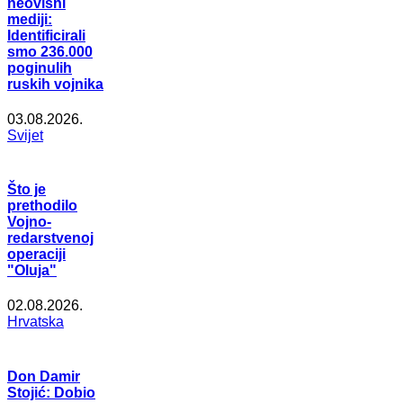
neovisni
mediji:
Identificirali
smo 236.000
poginulih
ruskih vojnika
03.08.2026.
Svijet
Što je
prethodilo
Vojno-
redarstvenoj
operaciji
"Oluja"
02.08.2026.
Hrvatska
Don Damir
Stojić: Dobio