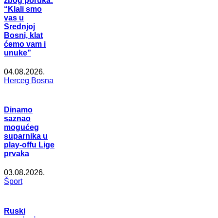
zbog poruka:
“Klali smo
vas u
Srednjoj
Bosni, klat
ćemo vam i
unuke”
04.08.2026.
Herceg Bosna
Dinamo
saznao
mogućeg
suparnika u
play-offu Lige
prvaka
03.08.2026.
Šport
Ruski