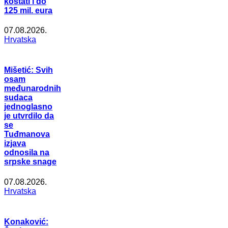
koštati i do
125 mil. eura
07.08.2026.
Hrvatska
Mišetić: Svih
osam
međunarodnih
sudaca
jednoglasno
je utvrdilo da
se
Tuđmanova
izjava
odnosila na
srpske snage
07.08.2026.
Hrvatska
Konaković: