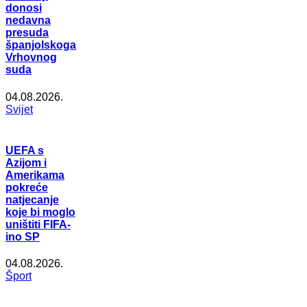
donosi
nedavna
presuda
španjolskoga
Vrhovnog
suda
04.08.2026.
Svijet
UEFA s
Azijom i
Amerikama
pokreće
natjecanje
koje bi moglo
uništiti FIFA-
ino SP
04.08.2026.
Šport