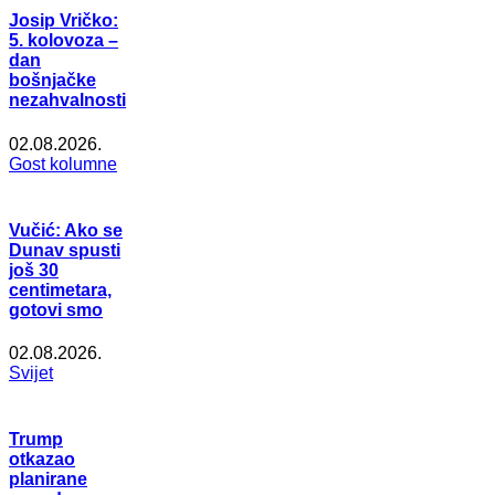
Josip Vričko:
5. kolovoza –
dan
bošnjačke
nezahvalnosti
02.08.2026.
Gost kolumne
Vučić: Ako se
Dunav spusti
još 30
centimetara,
gotovi smo
02.08.2026.
Svijet
Trump
otkazao
planirane