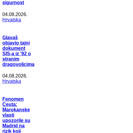
sigurnost
04.08.2026.
Hrvatska
Glavaš
objavio tajni
dokument
SIS-a iz ’92 o
stranim
dragovoljcima
04.08.2026.
Hrvatska
Fenomen
Ceuta:
Marokanske
vlasti
upozorile su
Madrid na
rizik koji