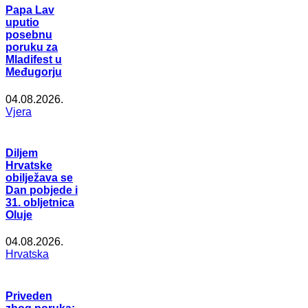
Papa Lav
uputio
posebnu
poruku za
Mladifest u
Međugorju
04.08.2026.
Vjera
Diljem
Hrvatske
obilježava se
Dan pobjede i
31. obljetnica
Oluje
04.08.2026.
Hrvatska
Priveden