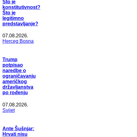
Što je
konstitutivnost?
Što je
legitimno
predstavljanje?
07.08.2026.
Herceg Bosna
Trump
potpisao
naredbe o
ograničavanju
američkog
državljanstva
po rođenju
07.08.2026.
Svijet
Ante Šušnjar:
Hrvati nisu