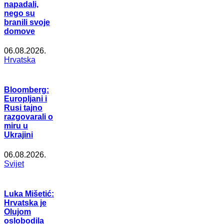
napadali,
nego su
branili svoje
domove
06.08.2026.
Hrvatska
Bloomberg:
Europljani i
Rusi tajno
razgovarali o
miru u
Ukrajini
06.08.2026.
Svijet
Luka Mišetić:
Hrvatska je
Olujom
oslobodila