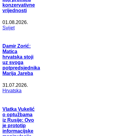
konzervativne
vrijednosti
01.08.2026.
Svijet
Damir Zorić:
Matica
hrvatska stoji
uz svoga
potpredsjednika
Marija Jareba
31.07.2026.
Hrvatska
Vlatka Vukelić
o optužbama
iz Rusije: Ovo
je prototip
informacijske