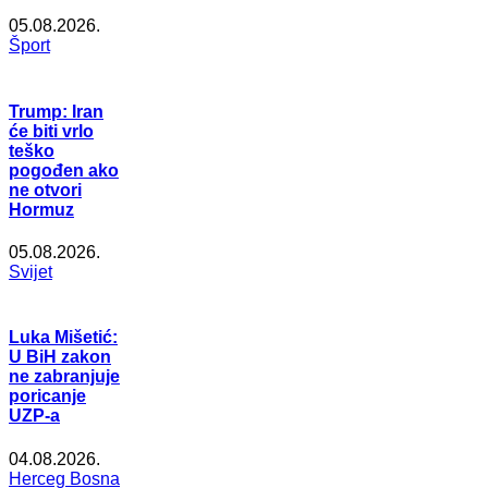
05.08.2026.
Šport
Trump: Iran
će biti vrlo
teško
pogođen ako
ne otvori
Hormuz
05.08.2026.
Svijet
Luka Mišetić:
U BiH zakon
ne zabranjuje
poricanje
UZP-a
04.08.2026.
Herceg Bosna