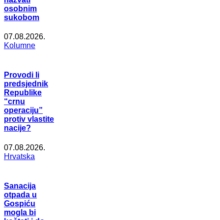
osobnim
sukobom
07.08.2026.
Kolumne
Provodi li
predsjednik
Republike
“crnu
operaciju”
protiv vlastite
nacije?
07.08.2026.
Hrvatska
Sanacija
otpada u
Gospiću
mogla bi