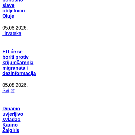
slave
obljetnicu
Oluje
05.08.2026.
Hrvatska
EU će se
boriti protiv
krijumčarenja
migranata i
dezinformacija
05.08.2026.
Svijet
Dinamo
uvjerljivo
svladao
Kauno
Žalgiris