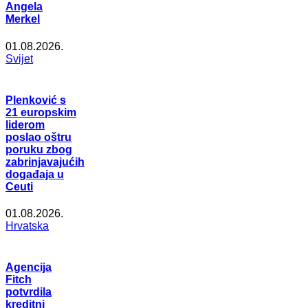
Angela
Merkel
01.08.2026.
Svijet
Plenković s
21 europskim
liderom
poslao oštru
poruku zbog
zabrinjavajućih
događaja u
Ceuti
01.08.2026.
Hrvatska
Agencija
Fitch
potvrdila
kreditni