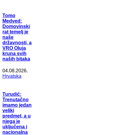
Tomo
Medved:
Domovinski
rat temelj je
naše
državnosti, a
VRO Oluja
kruna svih
naših bitaka
04.08.2026.
Hrvatska
Turudić:
Trenutačno
imamo jedan
veliki
predmet, a u
njega je
uključena i
nacionalna