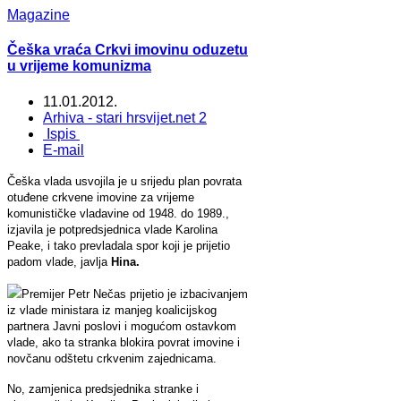
Magazine
Češka vraća Crkvi imovinu oduzetu
u vrijeme komunizma
11.01.2012.
Arhiva - stari hrsvijet.net 2
Ispis
E-mail
Češka vlada usvojila je u srijedu plan povrata
otuđene crkvene imovine za vrijeme
komunističke vladavine od 1948. do 1989.,
izjavila je potpredsjednica vlade Karolina
Peake, i tako prevladala spor koji je prijetio
padom vlade, javlja
Hina.
Premijer Petr Nečas prijetio je izbacivanjem
iz vlade ministara iz manjeg koalicijskog
partnera Javni poslovi i mogućom ostavkom
vlade, ako ta stranka blokira povrat imovine i
novčanu odštetu crkvenim zajednicama.
No, zamjenica predsjednika stranke i