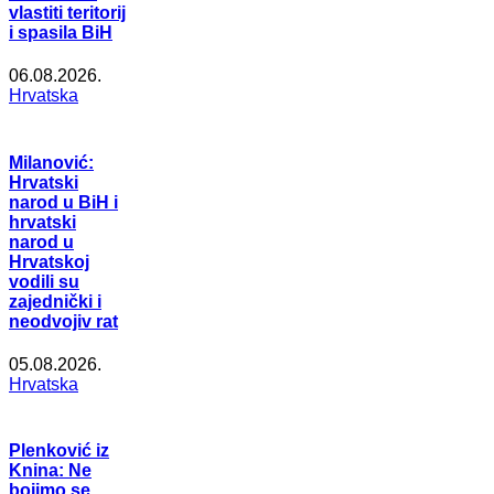
vlastiti teritorij
i spasila BiH
06.08.2026.
Hrvatska
Milanović:
Hrvatski
narod u BiH i
hrvatski
narod u
Hrvatskoj
vodili su
zajednički i
neodvojiv rat
05.08.2026.
Hrvatska
Plenković iz
Knina: Ne
bojimo se