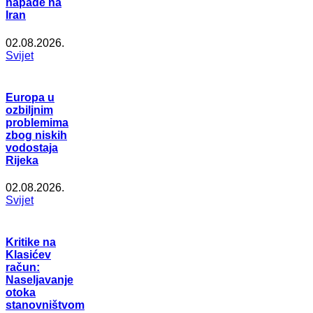
napade na
Iran
02.08.2026.
Svijet
Europa u
ozbiljnim
problemima
zbog niskih
vodostaja
Rijeka
02.08.2026.
Svijet
Kritike na
Klasićev
račun:
Naseljavanje
otoka
stanovništvom