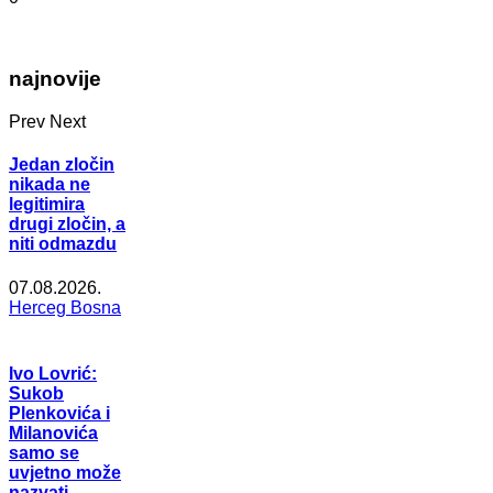
najnovije
Prev
Next
Jedan zločin
nikada ne
legitimira
drugi zločin, a
niti odmazdu
07.08.2026.
Herceg Bosna
Ivo Lovrić:
Sukob
Plenkovića i
Milanovića
samo se
uvjetno može
nazvati