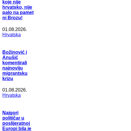
koje nije
hrvatsko, nije
palo na pamet
ni Brozu!
01.08.2026.
Hrvatska
Božinović i
Anušić
komentirali
najnoviju
migrantsku
krizu
01.08.2026.
Hrvatska
Najgori
političar u
poslijeratnoj
Europi bila je