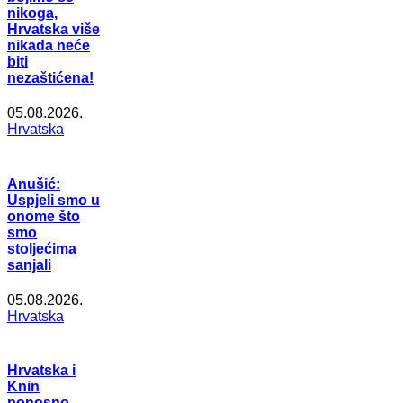
nikoga,
Hrvatska više
nikada neće
biti
nezaštićena!
05.08.2026.
Hrvatska
Anušić:
Uspjeli smo u
onome što
smo
stoljećima
sanjali
05.08.2026.
Hrvatska
Hrvatska i
Knin
ponosno