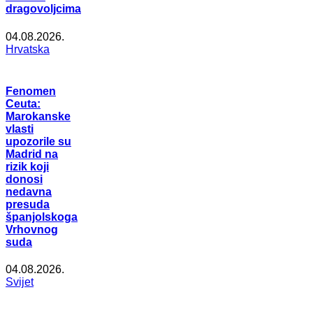
dragovoljcima
04.08.2026.
Hrvatska
Fenomen
Ceuta:
Marokanske
vlasti
upozorile su
Madrid na
rizik koji
donosi
nedavna
presuda
španjolskoga
Vrhovnog
suda
04.08.2026.
Svijet