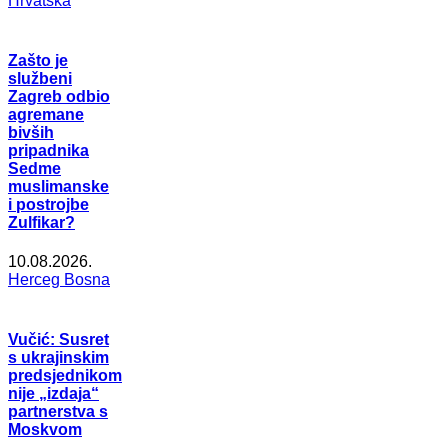
Hrvatska
Zašto je
službeni
Zagreb odbio
agremane
bivših
pripadnika
Sedme
muslimanske
i postrojbe
Zulfikar?
10.08.2026.
Herceg Bosna
Vučić: Susret
s ukrajinskim
predsjednikom
nije „izdaja“
partnerstva s
Moskvom