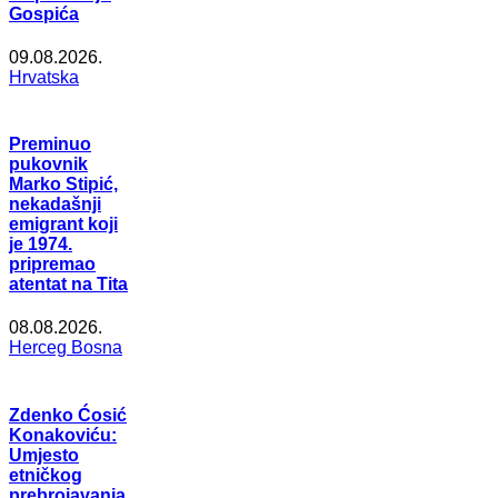
Gospića
09.08.2026.
Hrvatska
Preminuo
pukovnik
Marko Stipić,
nekadašnji
emigrant koji
je 1974.
pripremao
atentat na Tita
08.08.2026.
Herceg Bosna
Zdenko Ćosić
Konakoviću:
Umjesto
etničkog
prebrojavanja,