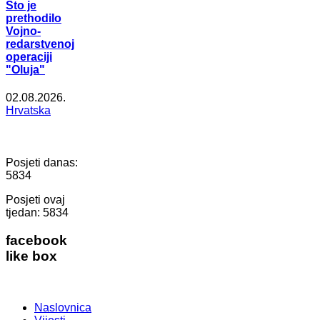
Što je
prethodilo
Vojno-
redarstvenoj
operaciji
"Oluja"
02.08.2026.
Hrvatska
Posjeti danas:
5834
Posjeti ovaj
tjedan:
5834
facebook
like box
Naslovnica