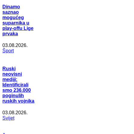
Dinamo
saznao
mogućeg
suparnika u
play-offu Lige
prvaka
03.08.2026.
Šport
Ruski
neovisni
mediji:
Identificirali
smo 236.000
poginulih
ruskih vojnika
03.08.2026.
Svijet