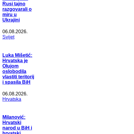
Rusi tajno
razgovarali o
miru u
Ukrajini
06.08.2026.
Svijet
Luka Mišetić:
Hrvatska je
Olujom
oslobodila
vlastiti teritorij
i spasila BiH
06.08.2026.
Hrvatska
Milanović:
Hrvatski
narod u BiH i
hrvatski