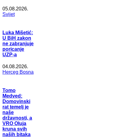
05.08.2026.
Svijet
Luka Mišetić:
U BiH zakon
ne zabranjuje
poricanje
UZP-a
04.08.2026.
Herceg Bosna
Tomo
Medved:
Domovinski
rat temelj je
naše
državnosti, a
VRO Oluja
kruna svih
naših bitaka