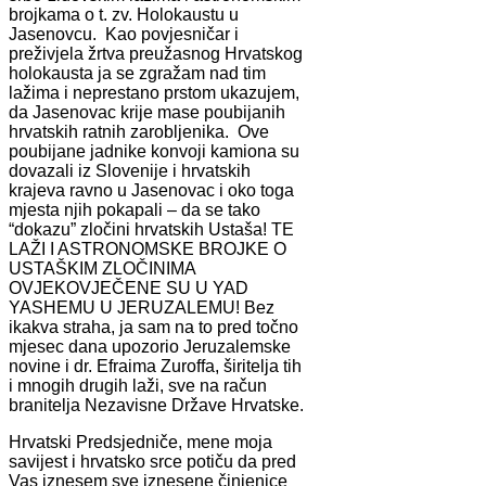
brojkama o t. zv. Holokaustu u
Jasenovcu. Kao povjesničar i
preživjela žrtva preužasnog Hrvatskog
holokausta ja se zgražam nad tim
lažima i neprestano prstom ukazujem,
da Jasenovac krije mase poubijanih
hrvatskih ratnih zarobljenika. Ove
poubijane jadnike konvoji kamiona su
dovazali iz Slovenije i hrvatskih
krajeva ravno u Jasenovac i oko toga
mjesta njih pokapali – da se tako
“dokazu” zločini hrvatskih Ustaša! TE
LAŽI I ASTRONOMSKE BROJKE O
USTAŠKIM ZLOČINIMA
OVJEKOVJEČENE SU U YAD
YASHEMU U JERUZALEMU! Bez
ikakva straha, ja sam na to pred točno
mjesec dana upozorio Jeruzalemske
novine i dr. Efraima Zuroffa, širitelja tih
i mnogih drugih laži, sve na račun
branitelja Nezavisne Države Hrvatske.
Hrvatski Predsjedniče, mene moja
savijest i hrvatsko srce potiču da pred
Vas iznesem sve iznesene činjenice