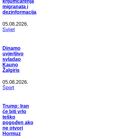
krijumčarenja
migranata i
dezinformacija
05.08.2026.
Svijet
Dinamo
uvjerljivo
svladao
Kauno
Žalgiris
05.08.2026.
Šport
Trump: Iran
će biti vrlo
teško
pogođen ako
ne otvori
Hormuz