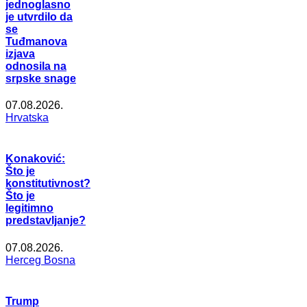
jednoglasno
je utvrdilo da
se
Tuđmanova
izjava
odnosila na
srpske snage
07.08.2026.
Hrvatska
Konaković:
Što je
konstitutivnost?
Što je
legitimno
predstavljanje?
07.08.2026.
Herceg Bosna
Trump