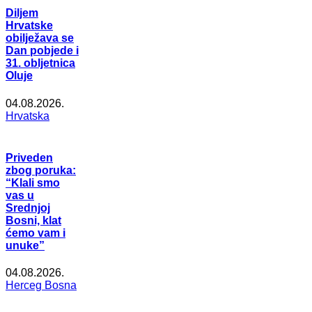
Diljem
Hrvatske
obilježava se
Dan pobjede i
31. obljetnica
Oluje
04.08.2026.
Hrvatska
Priveden
zbog poruka:
“Klali smo
vas u
Srednjoj
Bosni, klat
ćemo vam i
unuke”
04.08.2026.
Herceg Bosna