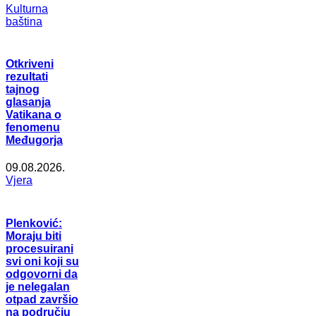
Kulturna
baština
Otkriveni
rezultati
tajnog
glasanja
Vatikana o
fenomenu
Međugorja
09.08.2026.
Vjera
Plenković:
Moraju biti
procesuirani
svi oni koji su
odgovorni da
je nelegalan
otpad završio
na području