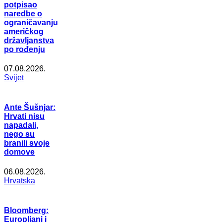
potpisao
naredbe o
ograničavanju
američkog
državljanstva
po rođenju
07.08.2026.
Svijet
Ante Šušnjar:
Hrvati nisu
napadali,
nego su
branili svoje
domove
06.08.2026.
Hrvatska
Bloomberg:
Europljani i