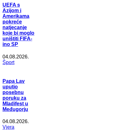
UEFA s
Azijom i
Amerikama
pokreće
natjecanje
koje bi moglo
uništiti FIFA-
ino SP
04.08.2026.
Šport
Papa Lav
uputio
posebnu
poruku za
Mladifest u
Međugorju
04.08.2026.
Vjera