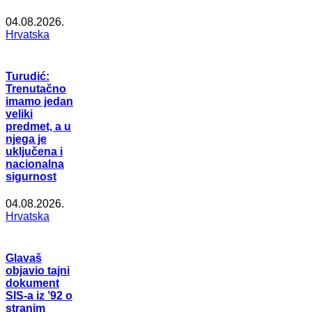
04.08.2026.
Hrvatska
Turudić:
Trenutačno
imamo jedan
veliki
predmet, a u
njega je
uključena i
nacionalna
sigurnost
04.08.2026.
Hrvatska
Glavaš
objavio tajni
dokument
SIS-a iz ’92 o
stranim