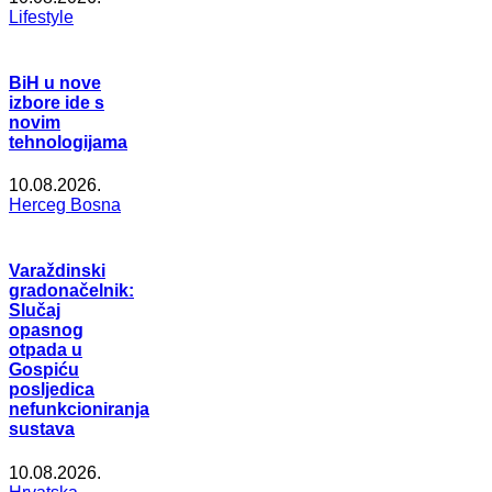
Lifestyle
BiH u nove
izbore ide s
novim
tehnologijama
10.08.2026.
Herceg Bosna
Varaždinski
gradonačelnik:
Slučaj
opasnog
otpada u
Gospiću
posljedica
nefunkcioniranja
sustava
10.08.2026.