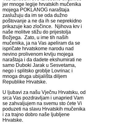
jer mnoge legije hrvatskih mučenika
mojega POKLANOG naraštaja
zaslužuju da im se oda dužno
poštovanje a ne da ih se neprekidno
prikazuje kao zločince. Njihova krv i
naše molitve stižu do prijestolja
Božjega. Zato, u ime tih naših
mučenika, ja na Vas apeliram da se
ispričate hrvatskome narodu nad
nevino prolivenom krvlju mojega
naraštaja i da dadete ekshumirati ne
samo Duboki Jarak u Sesvetama,
nego i splitsko groblje Lovrinac i
mnoga druga ubijališta diljem
Republike Hrvatske.
U ljubavi za našu Vječnu Hrvatsku, od
srca Vas pozdravljam i unapried Vam
se zahvaljujem na svemu sto ćete Vi
poduzeti na slavu Hrvatskih mučenika
i za trajno dobro naše ljubljene
Hrvatske.