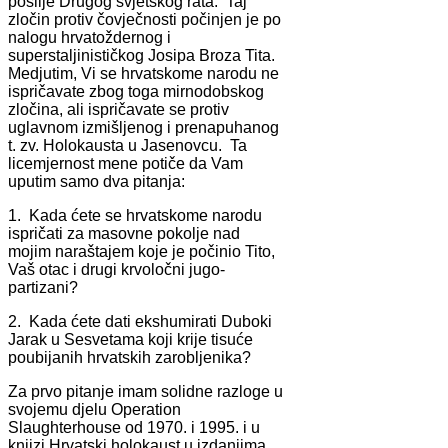
poslije Drugog svjetskog rata. Taj
zločin protiv čovječnosti počinjen je po
nalogu hrvatoždernog i
superstaljinističkog Josipa Broza Tita.
Medjutim, Vi se hrvatskome narodu ne
ispričavate zbog toga mirnodobskog
zločina, ali ispričavate se protiv
uglavnom izmišljenog i prenapuhanog
t. zv. Holokausta u Jasenovcu. Ta
licemjernost mene potiče da Vam
uputim samo dva pitanja:
1. Kada ćete se hrvatskome narodu
ispričati za masovne pokolje nad
mojim naraštajem koje je počinio Tito,
Vaš otac i drugi krvoločni jugo-
partizani?
2. Kada ćete dati ekshumirati Duboki
Jarak u Sesvetama koji krije tisuće
poubijanih hrvatskih zarobljenika?
Za prvo pitanje imam solidne razloge u
svojemu djelu Operation
Slaughterhouse od 1970. i 1995. i u
knjizi Hrvatski holokaust u izdanjima