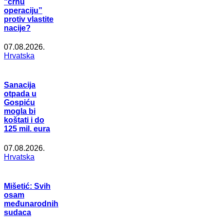
“crnu
operaciju”
protiv vlastite
nacije?
07.08.2026.
Hrvatska
Sanacija
otpada u
Gospiću
mogla bi
koštati i do
125 mil. eura
07.08.2026.
Hrvatska
Mišetić: Svih
osam
međunarodnih
sudaca