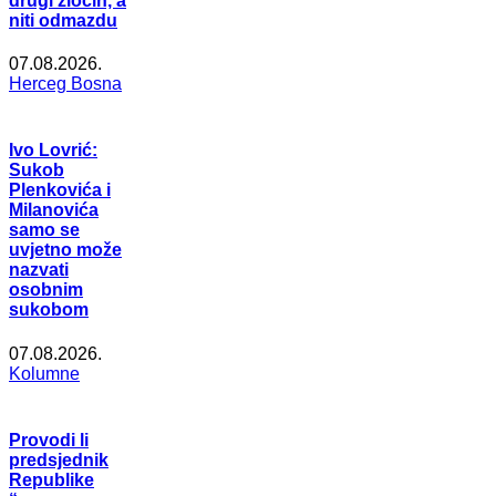
drugi zločin, a
niti odmazdu
07.08.2026.
Herceg Bosna
Ivo Lovrić:
Sukob
Plenkovića i
Milanovića
samo se
uvjetno može
nazvati
osobnim
sukobom
07.08.2026.
Kolumne
Provodi li
predsjednik
Republike