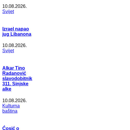
10.08.2026.
Svijet
Izrael napao
jug Libanona
10.08.2026.
Svijet
Alkar Tino
Radanović
slavodobitnik
311. Sinjske
alke
10.08.2026.
Kulturna
baština
Ćosić o