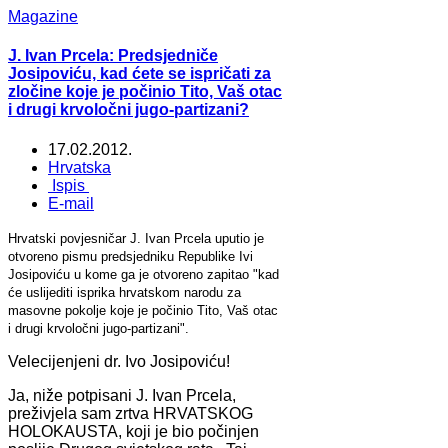
Magazine
J. Ivan Prcela: Predsjedniče
Josipoviću, kad ćete se ispričati za
zločine koje je počinio Tito, Vaš otac
i drugi krvoločni jugo-partizani?
17.02.2012.
Hrvatska
Ispis
E-mail
Hrvatski povjesničar J. Ivan Prcela uputio je
otvoreno pismu predsjedniku Republike Ivi
Josipoviću u kome ga je otvoreno zapitao "kad
će uslijediti isprika hrvatskom narodu za
masovne pokolje koje je počinio Tito, Vaš otac
i drugi krvoločni jugo-partizani".
Velecijenjeni dr. Ivo Josipoviću!
Ja, niže potpisani J. Ivan Prcela,
preživjela sam zrtva HRVATSKOG
HOLOKAUSTA, koji je bio počinjen