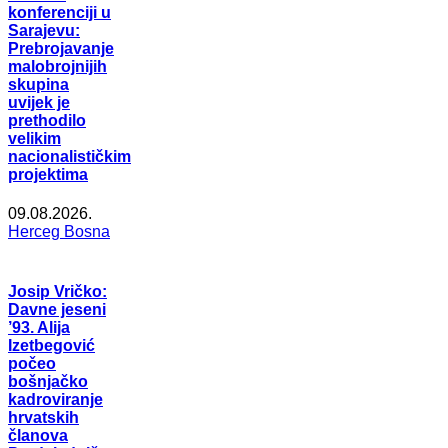
konferenciji u
Sarajevu:
Prebrojavanje
malobrojnijih
skupina
uvijek je
prethodilo
velikim
nacionalističkim
projektima
09.08.2026.
Herceg Bosna
Josip Vričko:
Davne jeseni
’93. Alija
Izetbegović
počeo
bošnjačko
kadroviranje
hrvatskih
članova