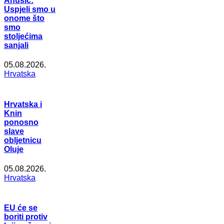
Anušić:
Uspjeli smo u
onome što
smo
stoljećima
sanjali
05.08.2026.
Hrvatska
Hrvatska i
Knin
ponosno
slave
obljetnicu
Oluje
05.08.2026.
Hrvatska
EU će se
boriti protiv