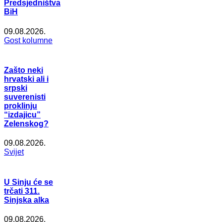
Predsjedništva
BiH
09.08.2026.
Gost kolumne
Zašto neki
hrvatski ali i
srpski
suverenisti
proklinju
“izdajicu”
Zelenskog?
09.08.2026.
Svijet
U Sinju će se
trčati 311.
Sinjska alka
09.08.2026.