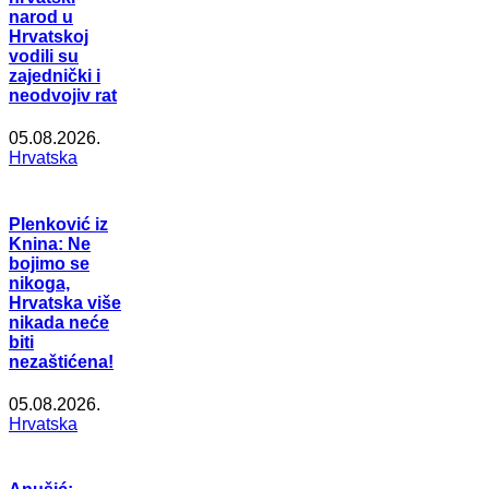
narod u
Hrvatskoj
vodili su
zajednički i
neodvojiv rat
05.08.2026.
Hrvatska
Plenković iz
Knina: Ne
bojimo se
nikoga,
Hrvatska više
nikada neće
biti
nezaštićena!
05.08.2026.
Hrvatska