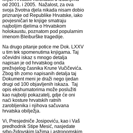
od 2001. i 2005. Nažalost, za ova
svoja životna djela nikada nisam dobio
priznanje od Republike Hrvatske, iako
povjesničari te knjige smatraju
najboljim djelima o Hrvatskom
holokaustu, poznatom pod popularnim
imenom Bleiburške tragedije.
Na drugo pitanje potice me Dok. LXXV
u tim tek spomenutima knjigama. Taj
očevidni iskaz s mnogo detalja
napisan je od hrvatskog onda
preživjelog časnika Krune Vučičevića.
Zbog tih zorno napisanih detalja taj
Dokument meni je draži nego ijedan
drugi od 100 objavljenih iskaza. Taj
opis ekshumatorima može poslužiti
kao najbolji pokazatelj, gdje će oni
naći kosture hrvatskih ratnih
zarobljenika i njihova sačuvana
hrvatska obilježja.
Vi, Presjedniče Josipoviću, kao i Vaš
predhodnik Stipe Mesić, nasjedate
srbo-židovskim lažima i astronomskim