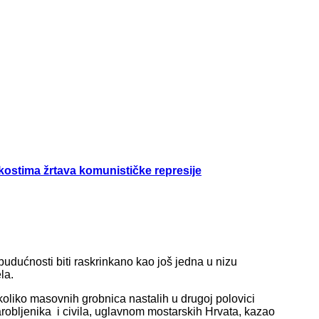
kostima žrtava komunističke represije
budućnosti biti raskrinkano kao još jedna u nizu
la.
koliko masovnih grobnica nastalih u drugoj polovici
arobljenika i civila, uglavnom mostarskih Hrvata, kazao