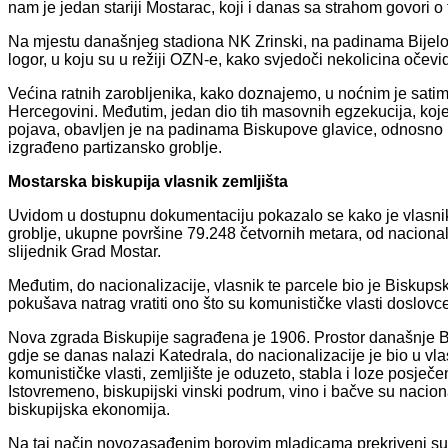
nam je jedan stariji Mostarac, koji i danas sa strahom govori o
Na mjestu današnjeg stadiona NK Zrinski, na padinama Bijelog
logor, u koju su u režiji OZN-e, kako svjedoči nekolicina očevida
Većina ratnih zarobljenika, kako doznajemo, u noćnim je satim
Hercegovini. Međutim, jedan dio tih masovnih egzekucija, koj
pojava, obavljen je na padinama Biskupove glavice, odnosno 
izgrađeno partizansko groblje.
Mostarska biskupija vlasnik zemljišta
Uvidom u dostupnu dokumentaciju pokazalo se kako je vlasnik 
groblje, ukupne površine 79.248 četvornih metara, od nacionaliz
slijednik Grad Mostar.
Međutim, do nacionalizacije, vlasnik te parcele bio je Biskupsk
pokušava natrag vratiti ono što su komunističke vlasti doslovc
Nova zgrada Biskupije sagrađena je 1906. Prostor današnje Bi
gdje se danas nalazi Katedrala, do nacionalizacije je bio u v
komunističke vlasti, zemljište je oduzeto, stabla i loze posječ
Istovremeno, biskupijski vinski podrum, vino i bačve su naciona
biskupijska ekonomija.
Na taj način novozasađenim borovim mladicama prekriveni su