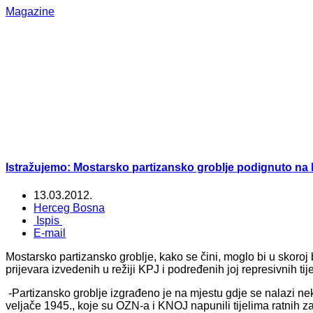
Magazine
Istražujemo: Mostarsko partizansko groblje podignuto na 
13.03.2012.
Herceg Bosna
Ispis
E-mail
Mostarsko partizansko groblje, kako se čini, moglo bi u skoroj 
prijevara izvedenih u režiji KPJ i podređenih joj represivnih tije
-Partizansko groblje izgrađeno je na mjestu gdje se nalazi ne
veljače 1945., koje su OZN-a i KNOJ napunili tijelima ratnih z