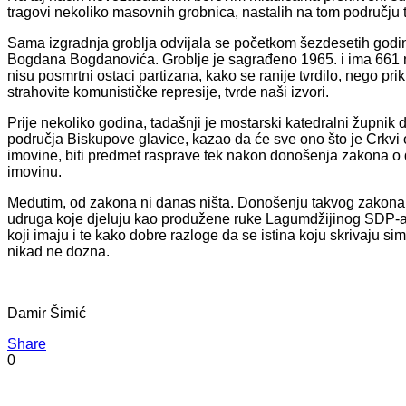
tragovi nekoliko masovnih grobnica, nastalih na tom području 
Sama izgradnja groblja odvijala se početkom šezdesetih godin
Bogdana Bogdanovića. Groblje je sagrađeno 1965. i ima 661 
nisu posmrtni ostaci partizana, kako se ranije tvrdilo, nego p
strahovite komunističke represije, tvrde naši izvori.
Prije nekoliko godina, tadašnji je mostarski katedralni župnik
područja Biskupove glavice, kazao da će sve ono što je Crkvi o
imovine, biti predmet rasprave tek nakon donošenja zakona o 
imovinu.
Međutim, od zakona ni danas ništa. Donošenju takvog zakona po
udruga koje djeluju kao produžene ruke Lagumdžijinog SDP-a, 
koji imaju i te kako dobre razloge da se istina koju skrivaju 
nikad ne dozna.
Damir Šimić
Share
0