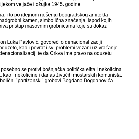
tijekom veljače i ožujka 1945. godine.
a, i to po idejnom rješenju beogradskog arhitekta
nadgrobni kamen, simbolična značenja, ispod kojih
rikriva pristup masovnim grobnicama koje su dokaz
 don Luka Pavlović, govoreći o denacionalizaciji
duzeto, kao i povrat i svi problemi vezani uz vraćanje
denacionalizaciji te da Crkva ima pravo na oduzetu
sebno se protivi bošnjačka politička elita i nekolicina
kao i nekolicine i danas živućih mostarskih komunista,
simbolični "partizanski" grobovi Bogdana Bogdanovića