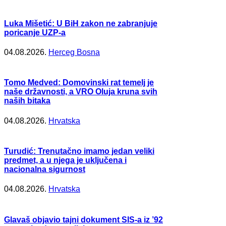
Luka Mišetić: U BiH zakon ne zabranjuje
poricanje UZP-a
04.08.2026.
Herceg Bosna
Tomo Medved: Domovinski rat temelj je
naše državnosti, a VRO Oluja kruna svih
naših bitaka
04.08.2026.
Hrvatska
Turudić: Trenutačno imamo jedan veliki
predmet, a u njega je uključena i
nacionalna sigurnost
04.08.2026.
Hrvatska
Glavaš objavio tajni dokument SIS-a iz ’92