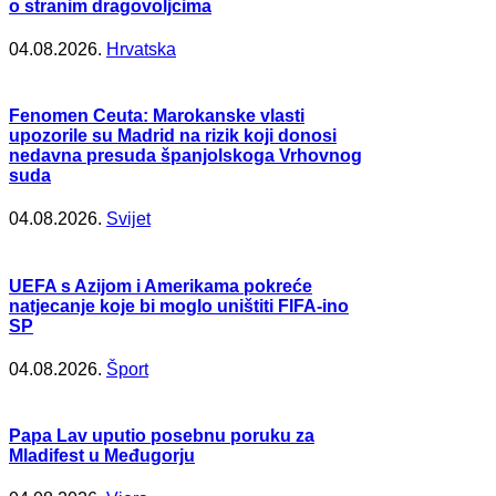
o stranim dragovoljcima
04.08.2026.
Hrvatska
Fenomen Ceuta: Marokanske vlasti
upozorile su Madrid na rizik koji donosi
nedavna presuda španjolskoga Vrhovnog
suda
04.08.2026.
Svijet
UEFA s Azijom i Amerikama pokreće
natjecanje koje bi moglo uništiti FIFA-ino
SP
04.08.2026.
Šport
Papa Lav uputio posebnu poruku za
Mladifest u Međugorju