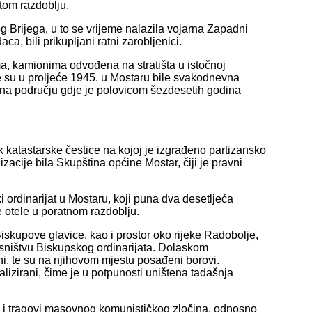
 tom razdoblju.
 Brijega, u to se vrijeme nalazila vojarna Zapadni
ca, bili prikupljani ratni zarobljenici.
a, kamionima odvođena na stratišta u istočnoj
e su u proljeće 1945. u Mostaru bile svakodnevna
na području gdje je polovicom šezdesetih godina
katastarske čestice na kojoj je izgrađeno partizansko
acije bila Skupština općine Mostar, čiji je pravni
i ordinarijat u Mostaru, koji puna dva desetljeća
e otele u poratnom razdoblju.
skupove glavice, kao i prostor oko rijeke Radobolje,
lasništvu Biskupskog ordinarijata. Dolaskom
eni, te su na njihovom mjestu posađeni borovi.
lizirani, čime je u potpunosti uništena tadašnja
 i tragovi masovnog komunističkog zločina, odnosno