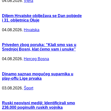
04.08.2026.
Vjera
Diljem Hrvatske obilježava se Dan pobjede
i 31. obljetnica Oluje
04.08.2026.
Hrvatska
Priveden zbog poruka: “Klali smo vas u
Srednjoj Bosni, klat ćemo vam i unuke”
04.08.2026.
Herceg Bosna
Dinamo saznao mogućeg suparnika u
play-offu Lige prvaka
03.08.2026.
Šport
Ruski neovisni mediji: Identificirali smo
236.000 poginulih ruskih vojnika