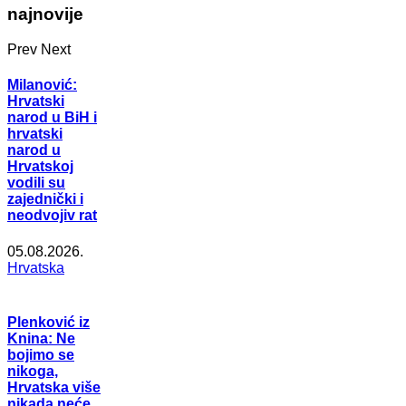
najnovije
Prev
Next
Milanović:
Hrvatski
narod u BiH i
hrvatski
narod u
Hrvatskoj
vodili su
zajednički i
neodvojiv rat
05.08.2026.
Hrvatska
Plenković iz
Knina: Ne
bojimo se
nikoga,
Hrvatska više
nikada neće