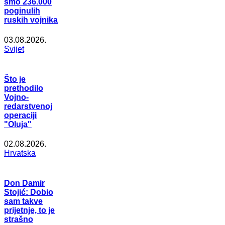
smo 236.000
poginulih
ruskih vojnika
03.08.2026.
Svijet
Što je
prethodilo
Vojno-
redarstvenoj
operaciji
"Oluja"
02.08.2026.
Hrvatska
Don Damir
Stojić: Dobio
sam takve
prijetnje, to je
strašno