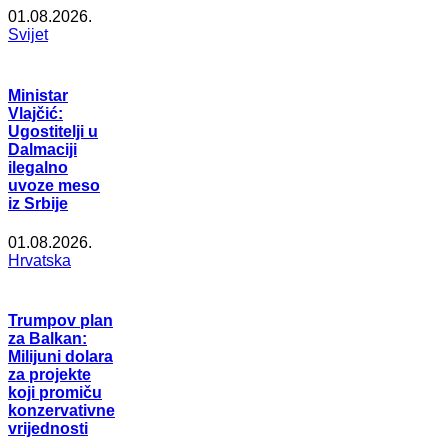
01.08.2026.
Svijet
Ministar
Vlajčić:
Ugostitelji u
Dalmaciji
ilegalno
uvoze meso
iz Srbije
01.08.2026.
Hrvatska
Trumpov plan
za Balkan:
Milijuni dolara
za projekte
koji promiču
konzervativne
vrijednosti