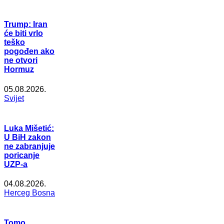
Trump: Iran
će biti vrlo
teško
pogođen ako
ne otvori
Hormuz
05.08.2026.
Svijet
Luka Mišetić:
U BiH zakon
ne zabranjuje
poricanje
UZP-a
04.08.2026.
Herceg Bosna
Tomo