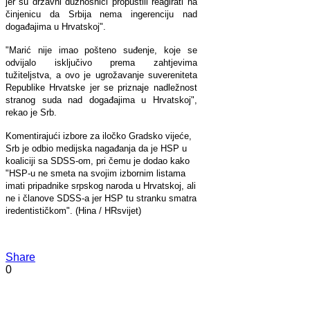
jer su državni dužnosnici propustili reagirati na
činjenicu da Srbija nema ingerenciju nad
događajima u Hrvatskoj".
"Marić nije imao pošteno suđenje, koje se
odvijalo isključivo prema zahtjevima
tužiteljstva, a ovo je ugrožavanje suvereniteta
Republike Hrvatske jer se priznaje nadležnost
stranog suda nad događajima u Hrvatskoj",
rekao je Srb.
Komentirajući izbore za iločko Gradsko vijeće,
Srb je odbio medijska nagađanja da je HSP u
koaliciji sa SDSS-om, pri čemu je dodao kako
"HSP-u ne smeta na svojim izbornim listama
imati pripadnike srpskog naroda u Hrvatskoj, ali
ne i članove SDSS-a jer HSP tu stranku smatra
iredentističkom". (Hina / HRsvijet)
Share
0