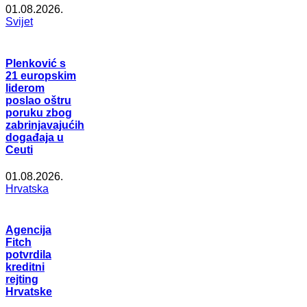
01.08.2026.
Svijet
Plenković s
21 europskim
liderom
poslao oštru
poruku zbog
zabrinjavajućih
događaja u
Ceuti
01.08.2026.
Hrvatska
Agencija
Fitch
potvrdila
kreditni
rejting
Hrvatske