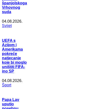
španjolskoga
Vrhovnog
suda
04.08.2026.
Svijet
UEFA s
Azijom i
Amerikama
pokreće
natjecanje
koje bi moglo
uništiti FIFA-
ino SP
04.08.2026.
Šport
Papa Lav
uputio
posebnu