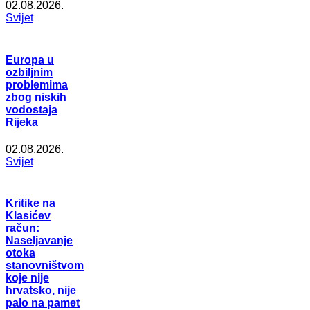
02.08.2026.
Svijet
Europa u
ozbiljnim
problemima
zbog niskih
vodostaja
Rijeka
02.08.2026.
Svijet
Kritike na
Klasićev
račun:
Naseljavanje
otoka
stanovništvom
koje nije
hrvatsko, nije
palo na pamet