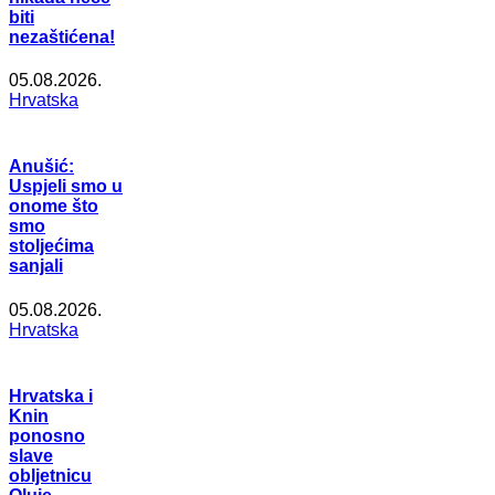
biti
nezaštićena!
05.08.2026.
Hrvatska
Anušić:
Uspjeli smo u
onome što
smo
stoljećima
sanjali
05.08.2026.
Hrvatska
Hrvatska i
Knin
ponosno
slave
obljetnicu