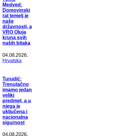
Medved:
Domovinski
rat temelj je
naše
državnosti, a
VRO Oluja
kruna svih
naših bitaka
04.08.2026.
Hrvatska
Turudić:
Trenutačno
imamo jedan
veliki
predmet, a u
njega je
uključena i
nacionalna
sigurnost
04.08.2026.