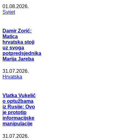
01.08.2026.
Svijet
Damir Zorić:
Matica
hrvatska stoji
uz svoga
potpredsjednika
Marija Jareba
31.07.2026.
Hrvatska
Vlatka Vukelić
o optužbama
iz Rusije: Ovo
je prototip
informacijske
manipulacije
31.07.2026.