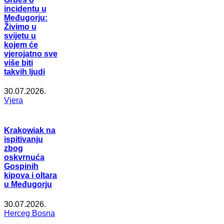
incidentu u
Međugorju:
Živimo u
svijetu u
kojem će
vjerojatno sve
više biti
takvih ljudi
30.07.2026.
Vjera
Krakowiak na
ispitivanju
zbog
oskvrnuća
Gospinih
kipova i oltara
u Međugorju
30.07.2026.
Herceg Bosna