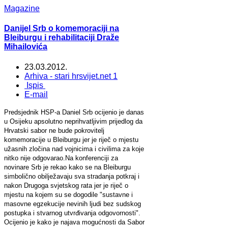
Magazine
Danijel Srb o komemoraciji na
Bleiburgu i rehabilitaciji Draže
Mihailovića
23.03.2012.
Arhiva - stari hrsvijet.net 1
Ispis
E-mail
Predsjednik HSP-a Daniel Srb ocijenio je danas
u Osijeku apsolutno neprihvatljivim prijedlog da
Hrvatski sabor ne bude pokrovitelj
komemoracije u Bleiburgu jer je riječ o mjestu
užasnih zločina nad vojnicima i civilima za koje
nitko nije odgovarao.Na konferenciji za
novinare Srb je rekao kako se na Bleiburgu
simbolično obilježavaju sva stradanja potkraj i
nakon Drugoga svjetskog rata jer je riječ o
mjestu na kojem su se dogodile "sustavne i
masovne egzekucije nevinih ljudi bez sudskog
postupka i stvarnog utvrđivanja odgovornosti".
Ocijenio je kako je najava mogućnosti da Sabor