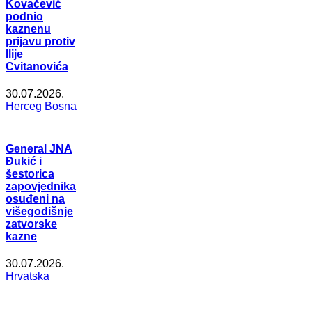
Kovačević
podnio
kaznenu
prijavu protiv
Ilije
Cvitanovića
30.07.2026.
Herceg Bosna
General JNA
Đukić i
šestorica
zapovjednika
osuđeni na
višegodišnje
zatvorske
kazne
30.07.2026.
Hrvatska