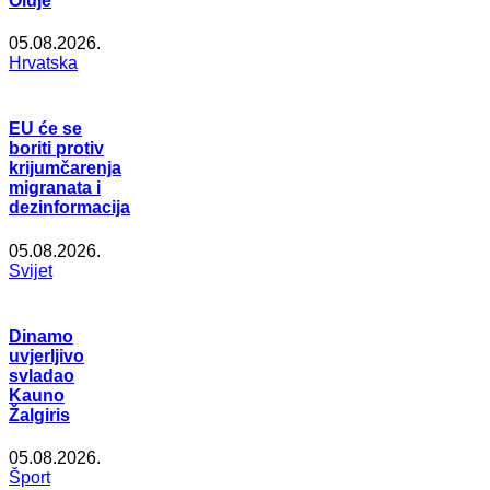
Oluje
05.08.2026.
Hrvatska
EU će se
boriti protiv
krijumčarenja
migranata i
dezinformacija
05.08.2026.
Svijet
Dinamo
uvjerljivo
svladao
Kauno
Žalgiris
05.08.2026.
Šport