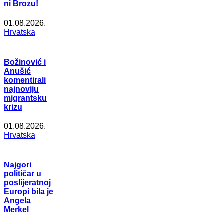
ni Brozu!
01.08.2026.
Hrvatska
Božinović i
Anušić
komentirali
najnoviju
migrantsku
krizu
01.08.2026.
Hrvatska
Najgori
političar u
poslijeratnoj
Europi bila je
Angela
Merkel