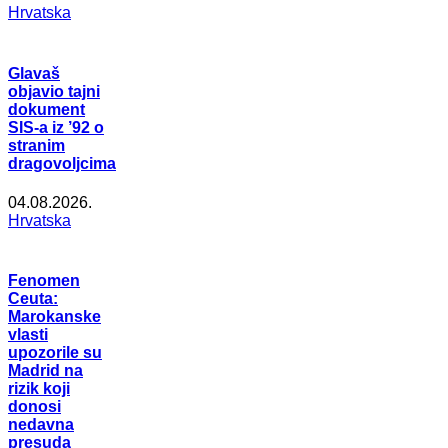
Hrvatska
Glavaš
objavio tajni
dokument
SIS-a iz ’92 o
stranim
dragovoljcima
04.08.2026.
Hrvatska
Fenomen
Ceuta:
Marokanske
vlasti
upozorile su
Madrid na
rizik koji
donosi
nedavna
presuda