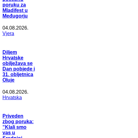
poruku za
Mladifest u
Međugorju
04.08.2026.
Vjera
Diljem
Hrvatske
obilježava se
Dan pobjede i
31. obljetnica
Oluje
04.08.2026.
Hrvatska
Priveden
zbog poruka:
“Klali smo
vas u