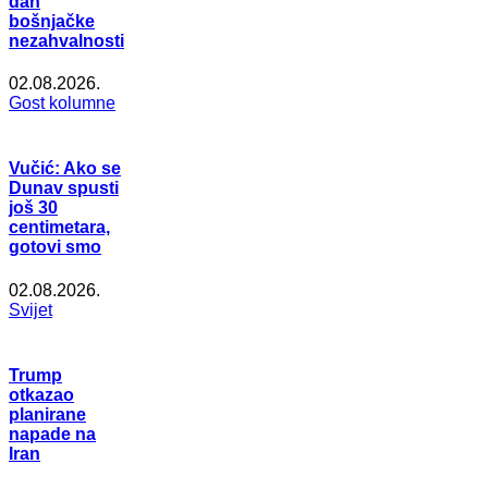
dan
bošnjačke
nezahvalnosti
02.08.2026.
Gost kolumne
Vučić: Ako se
Dunav spusti
još 30
centimetara,
gotovi smo
02.08.2026.
Svijet
Trump
otkazao
planirane
napade na
Iran