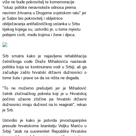
više ne bude pokrovitelj te komemoracije
"iskaz politike neravnoteže odnosa prema
nevinim žrtvama u Drugome svjetskom ratu" jer
je Sabor bio pokrovitelj i obljetnice
obilježavanja antifašističkog ustanka u Srbu
tijekog kojega su, ustvrdio je, u tome mjestu
pobijeni civili, među kojima i žene i djeca.
Srb smatra kako je najavljena rehabilitacija
četničkoga vođe Draže Mihailovića nastavak
politike koja se kontinuirano vodi u Srbiji, ali ga
začuđuje zašto hrvatski državni dužnosnici o
tome šute i prave se da se ništa ne događa.
"To ne možemo prešutjeti jer je Mihailović
čelnik zločinačkog pokreta koji je u Hrvatskoj
počinio užasne zločine pa hrvatski državni
dužnosnici imaju dužnost na to reagirati", rekao
je Srb.
Ustvrdio je kako je potvrda prvostupanjske
presude hrvatskome branitelju Veljku Mariću u
Srbiji "atak na suverenitet Republike Hrvatske