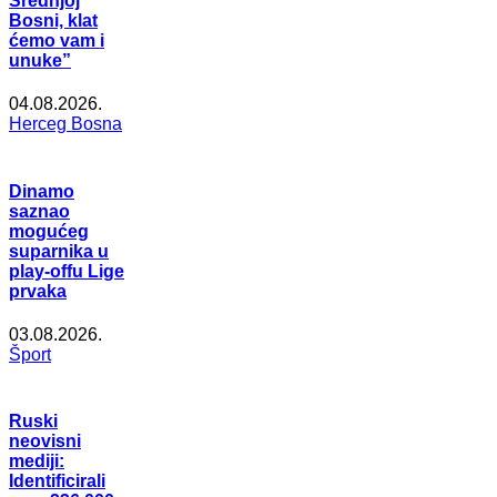
Srednjoj
Bosni, klat
ćemo vam i
unuke”
04.08.2026.
Herceg Bosna
Dinamo
saznao
mogućeg
suparnika u
play-offu Lige
prvaka
03.08.2026.
Šport
Ruski
neovisni
mediji:
Identificirali