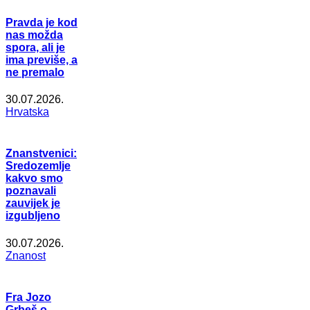
Pravda je kod
nas možda
spora, ali je
ima previše, a
ne premalo
30.07.2026.
Hrvatska
Znanstvenici:
Sredozemlje
kakvo smo
poznavali
zauvijek je
izgubljeno
30.07.2026.
Znanost
Fra Jozo
Grbeš o