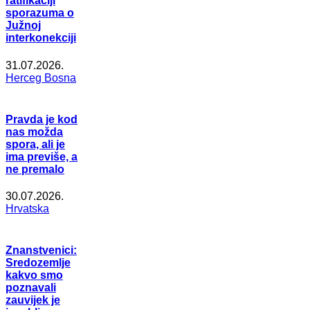
ratifikaciji
sporazuma o
Južnoj
interkonekciji
31.07.2026.
Herceg Bosna
Pravda je kod
nas možda
spora, ali je
ima previše, a
ne premalo
30.07.2026.
Hrvatska
Znanstvenici:
Sredozemlje
kakvo smo
poznavali
zauvijek je