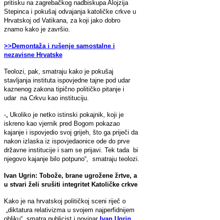
pritisku na zagrebačkog nadbiskupa Alojzija
Stepinca i pokušaj odvajanja katoličke crkve u
Hrvatskoj od Vatikana, za koji jako dobro
znamo kako je završio.
>>Demontaža i rušenje samostalne i
nezavisne Hrvatske
Teolozi, pak, smatraju kako je pokušaj
stavljanja instituta ispovjedne tajne pod udar
kaznenog zakona tipično političko pitanje i
udar na Crkvu kao instituciju.
-„ Ukoliko je netko istinski pokajnik, koji je
iskreno kao vjernik pred Bogom pokazao
kajanje i ispovjedio svoj grijeh, što ga priječi da
nakon izlaska iz ispovjedaonice ode do prve
državne institucije i sam se prijavi. Tek tada bi
njegovo kajanje bilo potpuno“, smatraju teolozi.
Ivan Ugrin: Tobože, brane ugrožene žrtve, a
u stvari želi srušiti integritet Katoličke crkve
Kako je na hrvatskoj političkoj sceni riječ o
„diktatura relativizma u svojem najperfidnijem
obliku“, smatra publicist i novinar
Ivan Ugrin
,