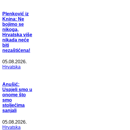
Plenković iz
Knina: Ne
bojimo se
nikoga,
Hrvatska više
nikada neće
biti
nezaštićena!
05.08.2026.
Hrvatska
Anušić:
Uspjeli smo u
onome što
smo
stoljećima
sanjali
05.08.2026.
Hrvatska