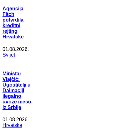
Agencija
Fitch
potvrdila
kreditni
rejting
Hrvatske
01.08.2026.
Svijet
Ministar
Vlajčić:
Ugostitelji u
Dalmaciji
ilegalno
uvoze meso
iz Srbije
01.08.2026.
Hrvatska