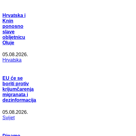
Hrvatska i
Knin
ponosno
slave
obljetnicu
Oluje
05.08.2026.
Hrvatska
EU će se
boriti protiv
krijumčarenja
migranata i
dezinformacija
05.08.2026.
Svijet
Dinamo