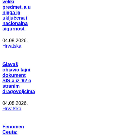
veliki
predmet, a u
njega je
uključena i
nacionalna
sigurnost
04.08.2026.
Hrvatska
Glavaš
objavio tajni
dokument
SIS-a iz ’92 o
stranim
dragovoljcima
04.08.2026.
Hrvatska
Fenomen
Ceuta: