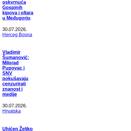
oskvrnuća
Gospinih
kipova i oltara
u Međugorju
30.07.2026.
Herceg Bosna
Vladimir
Šumanović:
Milorad
Pupovac i
SNV
pokušavaju
cenzurirati
znanost i
medije
30.07.2026.
Hrvatska
Uhićen Željko