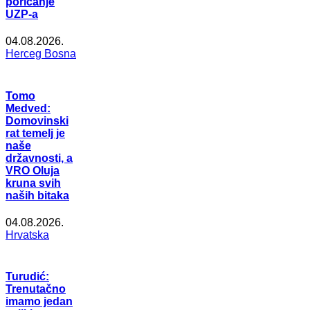
poricanje
UZP-a
04.08.2026.
Herceg Bosna
Tomo
Medved:
Domovinski
rat temelj je
naše
državnosti, a
VRO Oluja
kruna svih
naših bitaka
04.08.2026.
Hrvatska
Turudić:
Trenutačno
imamo jedan