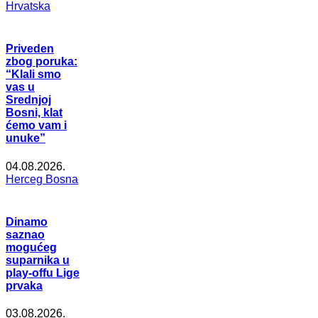
Hrvatska
Priveden
zbog poruka:
“Klali smo
vas u
Srednjoj
Bosni, klat
ćemo vam i
unuke”
04.08.2026.
Herceg Bosna
Dinamo
saznao
mogućeg
suparnika u
play-offu Lige
prvaka
03.08.2026.