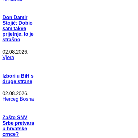
Don Damir
Stojić: Dobio
sam takve
prijetnje, to je
strašno
02.08.2026.
Vjera
Izbori u BiH s
druge strane
02.08.2026.
Herceg Bosna
Zašto SNV
Srbe pretvara
u hrvatske
crnce?