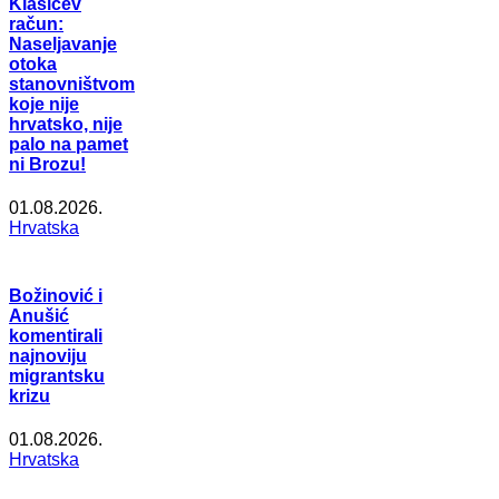
Klasićev
račun:
Naseljavanje
otoka
stanovništvom
koje nije
hrvatsko, nije
palo na pamet
ni Brozu!
01.08.2026.
Hrvatska
Božinović i
Anušić
komentirali
najnoviju
migrantsku
krizu
01.08.2026.
Hrvatska