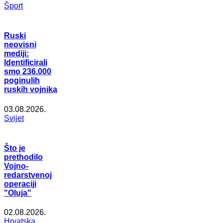
Šport
Ruski
neovisni
mediji:
Identificirali
smo 236.000
poginulih
ruskih vojnika
03.08.2026.
Svijet
Što je
prethodilo
Vojno-
redarstvenoj
operaciji
"Oluja"
02.08.2026.
Hrvatska