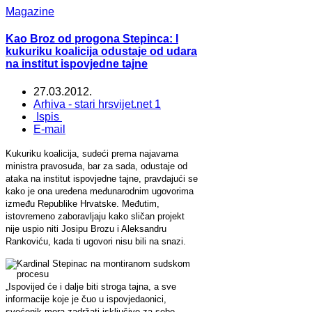
Magazine
Kao Broz od progona Stepinca: I
kukuriku koalicija odustaje od udara
na institut ispovjedne tajne
27.03.2012.
Arhiva - stari hrsvijet.net 1
Ispis
E-mail
Kukuriku koalicija, sudeći prema najavama
ministra pravosuđa, bar za sada, odustaje od
ataka na institut ispovjedne tajne, pravdajući se
kako je ona uređena međunarodnim ugovorima
između Republike Hrvatske. Međutim,
istovremeno zaboravljaju kako sličan projekt
nije uspio niti Josipu Brozu i Aleksandru
Rankoviću, kada ti ugovori nisu bili na snazi.
„Ispovijed će i dalje biti stroga tajna, a sve
informacije koje je čuo u ispovjedaonici,
svećenik mora zadržati isključivo za sebe.