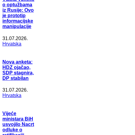
o optužbama
iz Rusije: Ovo
je prototip
informacijske
manipulacije
31.07.2026.
Hrvatska
Nova anketa:
HDZ ojačao,
SDP stagnira,
DP stabilan
31.07.2026.
Hrvatska
Vijeće
ministara BiH
usvojilo Nacrt
odluke o