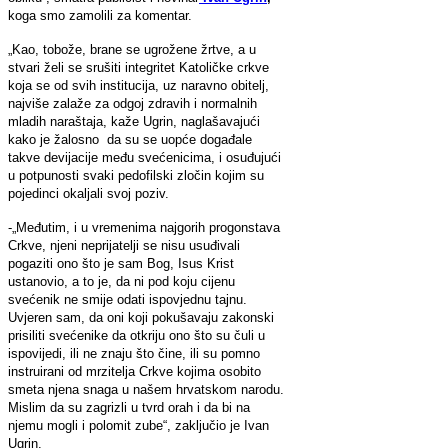
koga smo zamolili za komentar.
„Kao, tobože, brane se ugrožene žrtve, a u
stvari želi se srušiti integritet Katoličke crkve
koja se od svih institucija, uz naravno obitelj,
najviše zalaže za odgoj zdravih i normalnih
mladih naraštaja, kaže Ugrin, naglašavajući
kako je žalosno da su se uopće događale
takve devijacije među svećenicima, i osuđujući
u potpunosti svaki pedofilski zločin kojim su
pojedinci okaljali svoj poziv.
-„Međutim, i u vremenima najgorih progonstava
Crkve, njeni neprijatelji se nisu usuđivali
pogaziti ono što je sam Bog, Isus Krist
ustanovio, a to je, da ni pod koju cijenu
svećenik ne smije odati ispovjednu tajnu.
Uvjeren sam, da oni koji pokušavaju zakonski
prisiliti svećenike da otkriju ono što su čuli u
ispovijedi, ili ne znaju što čine, ili su pomno
instruirani od mrzitelja Crkve kojima osobito
smeta njena snaga u našem hrvatskom narodu.
Mislim da su zagrizli u tvrd orah i da bi na
njemu mogli i polomit zube“, zaključio je Ivan
Ugrin.