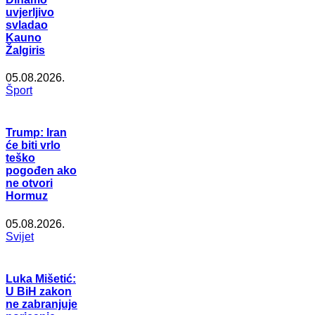
uvjerljivo
svladao
Kauno
Žalgiris
05.08.2026.
Šport
Trump: Iran
će biti vrlo
teško
pogođen ako
ne otvori
Hormuz
05.08.2026.
Svijet
Luka Mišetić:
U BiH zakon
ne zabranjuje