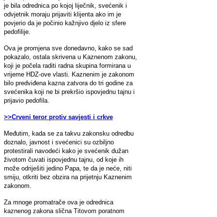
je bila odrednica po kojoj liječnik, svećenik i
odvjetnik moraju prijaviti klijenta ako im je
povjerio da je počinio kažnjivo djelo iz sfere
pedofilije.
Ova je promjena sve donedavno, kako se sad
pokazalo, ostala skrivena u Kaznenom zakonu,
koji je počela raditi radna skupina formirana u
vrijeme HDZ-ove vlasti. Kaznenim je zakonom
bilo predviđena kazna zatvora do tri godine za
svećenika koji ne bi prekršio ispovjednu tajnu i
prijavio pedofila.
>>Crveni teror protiv savjesti i crkve
Međutim, kada se za takvu zakonsku odredbu
doznalo, javnost i svećenici su ozbiljno
protestirali navodeći kako je svećenik dužan
životom čuvati ispovjednu tajnu, od koje ih
može odriješiti jedino Papa, te da je neće, niti
smiju, otkriti bez obzira na prijetnju Kaznenim
zakonom.
Za mnoge promatrače ova je odrednica
kaznenog zakona slična Titovom poratnom