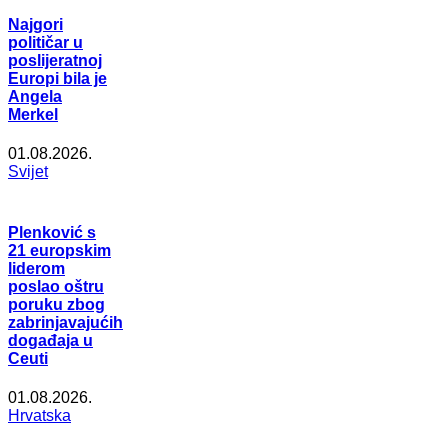
Najgori
političar u
poslijeratnoj
Europi bila je
Angela
Merkel
01.08.2026.
Svijet
Plenković s
21 europskim
liderom
poslao oštru
poruku zbog
zabrinjavajućih
događaja u
Ceuti
01.08.2026.
Hrvatska