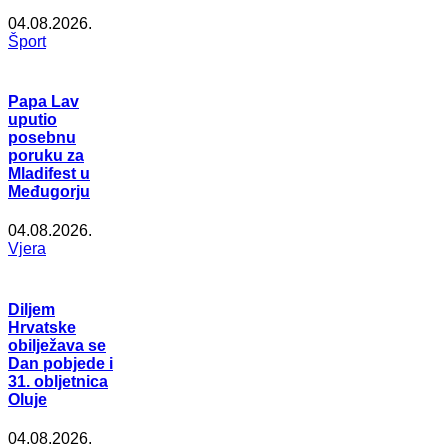
04.08.2026.
Šport
Papa Lav
uputio
posebnu
poruku za
Mladifest u
Međugorju
04.08.2026.
Vjera
Diljem
Hrvatske
obilježava se
Dan pobjede i
31. obljetnica
Oluje
04.08.2026.