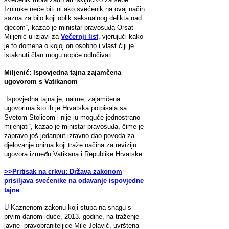
Iznimke neće biti ni ako svećenik na ovaj način
sazna za bilo koji oblik seksualnog delikta nad
djecom“, kazao je ministar pravosuđa Orsat
Miljenić u izjavi za
Večernji list
, vjerujući kako
je to domena o kojoj on osobno i vlast čiji je
istaknuti član mogu uopće odlučivati.
Miljenić: Ispovjedna tajna zajamčena
ugovorom s Vatikanom
„Ispovjedna tajna je, naime, zajamčena
ugovorima što ih je Hrvatska potpisala sa
Svetom Stolicom i nije ju moguće jednostrano
mijenjati“, kazao je ministar pravosuđa, čime je
zapravo još jedanput izravno dao povoda za
djelovanje onima koji traže načina za reviziju
ugovora između Vatikana i Republike Hrvatske.
>>Pritisak na crkvu: Država zakonom
prisiljava svećenike na odavanje ispovjedne
tajne
U Kaznenom zakonu koji stupa na snagu s
prvim danom iduće, 2013. godine, na traženje
javne pravobraniteljice Mile Jelavić, uvrštena