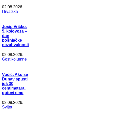
02.08.2026.
Hrvatska
Josip Vričko:
5. kolovoza –
dan
bošnjačke
nezahvalnosti
02.08.2026.
Gost kolumne
Vučić: Ako se
Dunav spusti
još 30
centimetara,
gotovi smo
02.08.2026.
Svijet