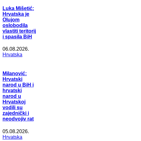
Luka Mišetić:
Hrvatska je
Olujom
oslobodila
vlastiti teritorij
i spasila BiH
06.08.2026.
Hrvatska
Milanović:
Hrvatski
narod u BiH i
hrvatski
narod u
Hrvatskoj
vodili su
zajednički i
neodvojiv rat
05.08.2026.
Hrvatska