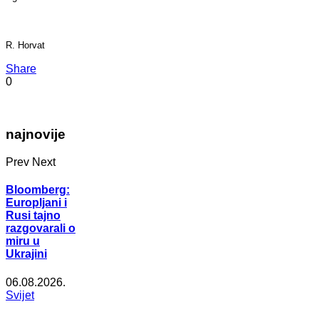
R. Horvat
Share
0
najnovije
Prev
Next
Bloomberg:
Europljani i
Rusi tajno
razgovarali o
miru u
Ukrajini
06.08.2026.
Svijet