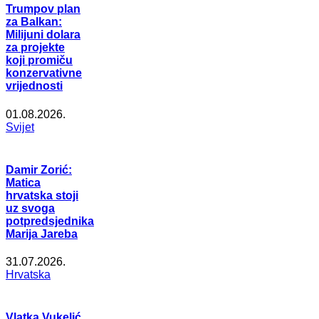
Trumpov plan
za Balkan:
Milijuni dolara
za projekte
koji promiču
konzervativne
vrijednosti
01.08.2026.
Svijet
Damir Zorić:
Matica
hrvatska stoji
uz svoga
potpredsjednika
Marija Jareba
31.07.2026.
Hrvatska
Vlatka Vukelić