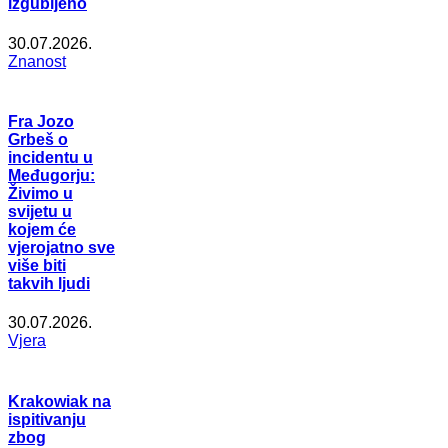
izgubljeno
30.07.2026.
Znanost
Fra Jozo
Grbeš o
incidentu u
Međugorju:
Živimo u
svijetu u
kojem će
vjerojatno sve
više biti
takvih ljudi
30.07.2026.
Vjera
Krakowiak na
ispitivanju
zbog