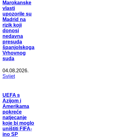
Marokanske
vlasti
upozorile su
Madrid na
rizik koji
donosi
nedavna
presuda
španjolskoga
Vrhovnog
suda
04.08.2026.
Svijet
UEFA s
Azijom i
Amerikama
pokreće
natjecanje
koje bi moglo
uništiti FIFA-
ino SP