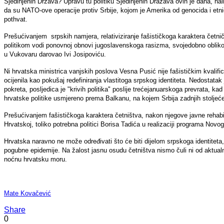
Sjedinjenih Država? Upravu tu politiku Sjedinjenih Dražava ovih je dana, n
da su NATO-ove operacije protiv Srbije, kojom je Amerika od genocida i etni
pothvat.
Prešućivanjem srpskih namjera, relativiziranje fašističkoga karaktera četn
politikom vodi ponovnoj obnovi jugoslavenskoga rasizma, svojedobno oblikov
u Vukovaru darovao Ivi Josipoviću.
Ni hrvatska ministrica vanjskih poslova Vesna Pusić nije fašističkim kvalifici
ocijenila kao pokušaj redefiniranja vlastitoga srpskog identiteta. Nedostat
pokreta, posljedica je "krivih politika" poslije trećejanuarskoga prevrata, kad
hrvatske politike usmjereno prema Balkanu, na kojem Srbija zadnjih stoljeće i
Prešućivanjem fašističkoga karaktera četništva, nakon njegove javne rehabili
Hrvatskoj, toliko potrebna politici Borisa Tadića u realizaciji programa N
Hrvatska naravno ne može određivati što će biti dijelom srpskoga identiteta, a
pogubne epidemije. Na žalost jasnu osudu četništva nismo čuli ni od aktualn
noćnu hrvatsku moru.
Mate Kovačević
Share
0