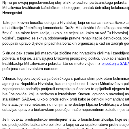
Njima po svojoj jugoslavenskoj ideji bliski pripadnici partizanskoga pokreta
Mihailovića kvalificirati fašističkom ideologijom, unatoč četničkoj kolaboraci
Hercegovini.
Tako je i krovna boračka udruga u Hrvatskoj, koja se danas naziva Savez ant
rehabilitacija "četničkog komandanta Draže Mihailovića i četničkoga pokreta 
žrtvu". Iza takve formulacije, u kojoj se ocjenjuje, kako su već "u Hrvatsko
vojske", zapravo se skriva odobravanje pravne rehabilitacije četničkoga po
podupirali upravo dijelovi pripadnika boračkih organizacija kad su zadnjih go
S druge pak strane još masovnije zločine nad hrvatskim civilima i zarobljen
pokreta, u koji se, zahvaljujući Brozovoj prosrpskoj politici, uvukao znatan b
kvalifikacfija Mihailovićeva pokreta, što se može vidjeti i iz
priopćenja SAB
počinjena nad hrvatskim narodom.
Vrhunac tog poistovjećivanja četničkoga s partizanskim pokretom kulminirao
agresiji na Republiku Hrvatsku, kad su sljedbenici Titova i Mihailovićeva pok
zaposjednuta područja protjerali nesrpsko pučanstvo te opljačkali njegovu i
Ive Josipovića, koji je nedavno u izraelskom Knesetu govorio o navodnoj ust
stajalištem SABA-e, u kojoj predsjednik tvrdi kako je četnički komandant rat
konstatacije nisu netočne, nu i u njima ne dostaje ključna kvalifikacija o fa
ostavljao upravo u biokovskom području, inače neposrednom zaleđu mjesta p
Je li ovakav predsjednikov neodmjeren stav o fašističkom zlosilju, koje se p
dio predsjedičke balkanske politike, u kojoj su za srpske ratove protiv susjed