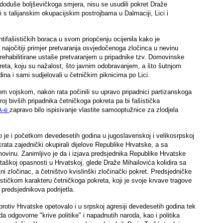
, doduše boljševičkoga smjera, nisu se usudili pokret Draže
ji s talijanskim okupacijskim postrojbama u Dalmaciji, Lici i
ifašističkih boraca u svom priopćenju ocijenila kako je
najočitiji primjer pretvaranja osvjedočenoga zločinca u nevinu
j rehabilitirane ustaše pretvaranjem u pripadnike tzv. Domovinske
kreta, koju su nažalost, što javnim odobravanjem, a što šutnjom
dina i sami sudjelovali u četničkim piknicima po Lici.
om vojskom, nakon rata počinili su upravo pripadnici partizanskoga
roj bivših pripadnika četničkoga pokreta pa bi fašistička
A-e
zapravo bilo ispisivanje vlastite samooptužnice za zlodjela
 je i početkom devedesetih godina u jugoslavenskoj i velikosrpskoj
rata zajednički okupirali dijelove Republike Hrvatske, a sa
movinu. Zanimljivo je da i izjava predsjednika Republike Hrvatske
aškoj opasnosti u Hrvatskoj, glede Draže Mihailovića kolidira sa
ni zločinac, a četništvo kvislinški zločinački pokret. Predsjedničke
šističkom karakteru četničkoga pokreta, koji je svoje krvave tragove
redsjednikova podrijetla.
rotiv Hrvatske opetovalo i u srpskoj agresiji devedesetih godina tek
a odgovorne "krive politike" i napadnutih naroda, kao i politika