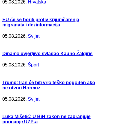
05.08.2026.
Hrvatska
EU će se boriti protiv krijumčarenja
migranata i dezinformacija
05.08.2026.
Svijet
Dinamo uvjerljivo svladao Kauno Žalgiris
05.08.2026.
Šport
Trump: Iran će biti vrlo teško pogođen ako
ne otvori Hormuz
05.08.2026.
Svijet
Luka Mišetić: U BiH zakon ne zabranjuje
poricanje UZP-a