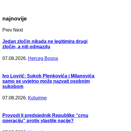
najnovije
Prev
Next
Jedan zločin nikada ne legitimira drugi
zločin, a niti odmazdu
07.08.2026.
Herceg Bosna
Ivo Lovrić: Sukob Plenkovića i Milanovića
samo se uvjetno može nazvati osobnim
sukobom
07.08.2026.
Kolumne
Provodi li predsjednik Republike “crnu
operaciju” protiv vlastite nacije?