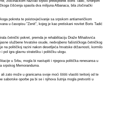
aime, zločinačkom nazvao srpski predsjednik Boris Tadić, tvrdnjom
čkoga čišćenja spasila dva milijuna Albanaca, bila zločinački
ičkoga pokreta te poistovjećivanje sa srpskom antiameričkom
ana u časopisu "Zenit", kojeg je kao pretiskani novitet Boris Tadić
rala četnički pokret, premda je rehabilitaciju Draže Mihailovića
ak jasne službene hrvatske osude, nedvojbeno fašističkoga četničkog
 je na političkoj razini nakon desetljeća hrvatske državnosti, kormilo
 pol igra glavnu stratešku i političku ulogu.
tacije u Srbu, mogla bi nastupiti i njegova politička renesansa u
ovoga srpskog Memoranduma.
li zato može u granicama svoje moći štititi vlastiti teritorij od te
e saborske oporbe pa bi se i njihova šutnja mogla pretvoriti u