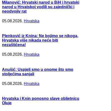
Milanović: Hrvatski narod u BiH i hrvatski
narod u Hrvatskoj vodili su zajednički i
neodvojiv rat
05.08.2026.
Hrvatska
Plenković iz Knina: Ne bojimo se nikoga,
Hrvatska više nikada neće biti
nezaštićena!
05.08.2026.
Hrvatska
Anušić: Uspjeli smo u onome što smo
stoljećima sanjali
05.08.2026.
Hrvatska
Hrvatska i Knin ponosno slave obljetnicu
Oluje