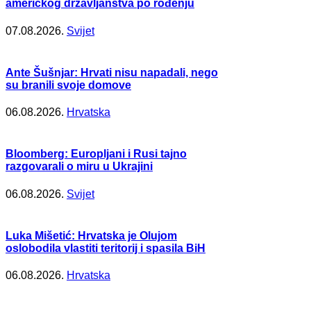
američkog državljanstva po rođenju
07.08.2026.
Svijet
Ante Šušnjar: Hrvati nisu napadali, nego
su branili svoje domove
06.08.2026.
Hrvatska
Bloomberg: Europljani i Rusi tajno
razgovarali o miru u Ukrajini
06.08.2026.
Svijet
Luka Mišetić: Hrvatska je Olujom
oslobodila vlastiti teritorij i spasila BiH
06.08.2026.
Hrvatska