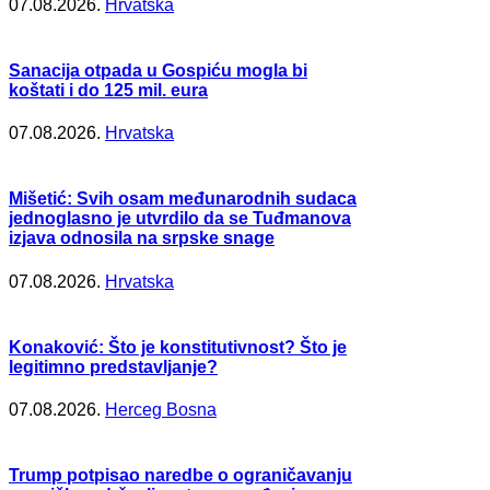
07.08.2026.
Hrvatska
Sanacija otpada u Gospiću mogla bi
koštati i do 125 mil. eura
07.08.2026.
Hrvatska
Mišetić: Svih osam međunarodnih sudaca
jednoglasno je utvrdilo da se Tuđmanova
izjava odnosila na srpske snage
07.08.2026.
Hrvatska
Konaković: Što je konstitutivnost? Što je
legitimno predstavljanje?
07.08.2026.
Herceg Bosna
Trump potpisao naredbe o ograničavanju