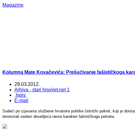
Magazine
Kolumna Mate Kovačevića: Prešućivanje fašističkoga kara
29.03.2012.
Arhiva - stari hrsvijet.net 1
Ispis
E-mail
Sudeći po izjavama službene hrvatske politike četnički pokret, koji je doista
terorizirali sedam desetljeća nema karakter fašističkoga pokreta.