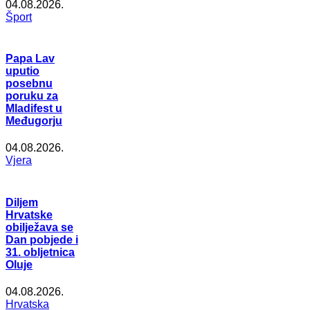
04.08.2026.
Šport
Papa Lav
uputio
posebnu
poruku za
Mladifest u
Međugorju
04.08.2026.
Vjera
Diljem
Hrvatske
obilježava se
Dan pobjede i
31. obljetnica
Oluje
04.08.2026.
Hrvatska