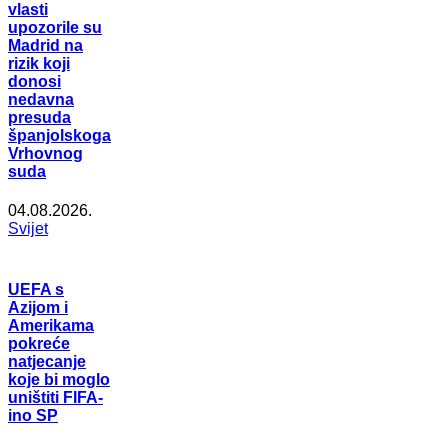
vlasti
upozorile su
Madrid na
rizik koji
donosi
nedavna
presuda
španjolskoga
Vrhovnog
suda
04.08.2026.
Svijet
UEFA s
Azijom i
Amerikama
pokreće
natjecanje
koje bi moglo
uništiti FIFA-
ino SP