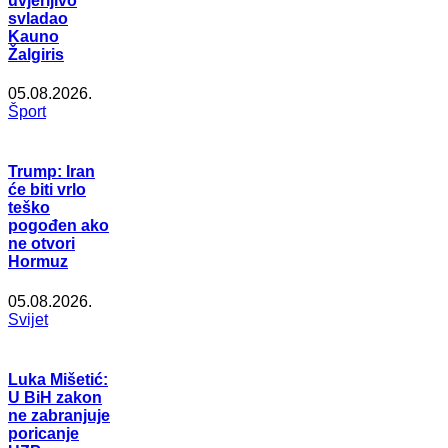
uvjerljivo
svladao
Kauno
Žalgiris
05.08.2026.
Šport
Trump: Iran
će biti vrlo
teško
pogođen ako
ne otvori
Hormuz
05.08.2026.
Svijet
Luka Mišetić:
U BiH zakon
ne zabranjuje
poricanje