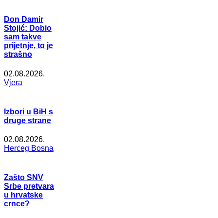
Don Damir
Stojić: Dobio
sam takve
prijetnje, to je
strašno
02.08.2026.
Vjera
Izbori u BiH s
druge strane
02.08.2026.
Herceg Bosna
Zašto SNV
Srbe pretvara
u hrvatske
crnce?