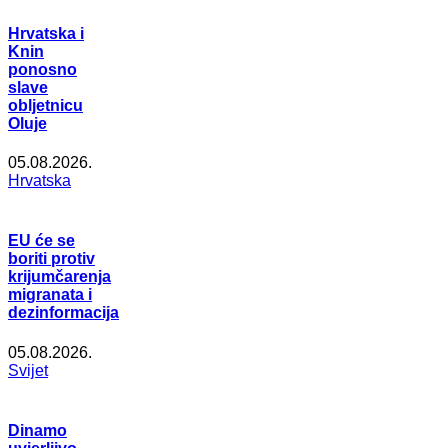
Hrvatska i
Knin
ponosno
slave
obljetnicu
Oluje
05.08.2026.
Hrvatska
EU će se
boriti protiv
krijumčarenja
migranata i
dezinformacija
05.08.2026.
Svijet
Dinamo