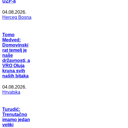
UZP-a
04.08.2026.
Herceg Bosna
Tomo
Medved:
Domovinski
rat temelj je
naše
državnosti, a
VRO Oluja
kruna svih
naših bitaka
04.08.2026.
Hrvatska
Turudić:
Trenutačno
imamo jedan
veliki