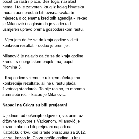
počet će rasti i plaće. Bez toga, nažalost
nema, i to je zatvoreni krug iz kojeg Hrvatska
mora izaći i prestati biti ovisna svaka tri
mjeseca o ocjenama kreditnih agencija - rekao
je Milanović i naglasio da je vladin rad
usmjeren upravo prema gospodarskom rastu.
- Vjerujem da će se do kraja godine vidjeti
konkretni rezultati - dodao je premijer.
Milanović je najavio da će se do kraja godine
krenuti s energetskim projektima, poput
Plomina 3.
- Kraj godine vrijeme je u kojem očekujemo
konkretnije rezultate, ali ne u rastu plaća ili
životnog standarda. To nije realno, to moramo
sami sebi reći - kazao je Milanović.
Napadi na Crkvu su bili pretjerani
U jednom od opširnijih odgovora, vezanim uz
državne ugovore s Vatikanom, Milanović je
kazao kako su bili pretjerani napadi na
Katoličku crkvu kod izrade proračuna za 2012.
jer se, kazao je, Crkva prošle godine, u krizi,