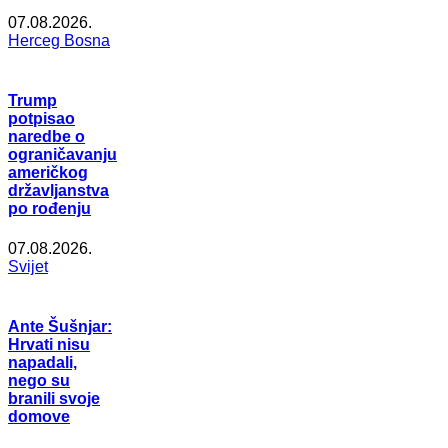
07.08.2026.
Herceg Bosna
Trump
potpisao
naredbe o
ograničavanju
američkog
državljanstva
po rođenju
07.08.2026.
Svijet
Ante Šušnjar:
Hrvati nisu
napadali,
nego su
branili svoje
domove