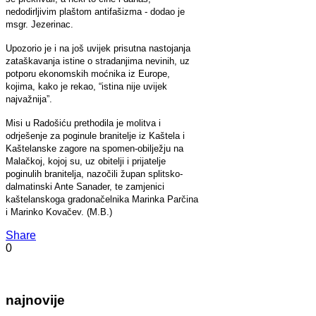
nedodirljivim plaštom antifašizma - dodao je
msgr. Jezerinac.
Upozorio je i na još uvijek prisutna nastojanja
zataškavanja istine o stradanjima nevinih, uz
potporu ekonomskih moćnika iz Europe,
kojima, kako je rekao, “istina nije uvijek
najvažnija”.
Misi u Radošiću prethodila je molitva i
odrješenje za poginule branitelje iz Kaštela i
Kaštelanske zagore na spomen-obilježju na
Malačkoj, kojoj su, uz obitelji i prijatelje
poginulih branitelja, nazočili župan splitsko-
dalmatinski
Ante Sanader, te zamjenici
kaštelanskoga gradonačelnika Marinka Parčina
i Marinko Kovačev.
(M.B.)
Share
0
najnovije