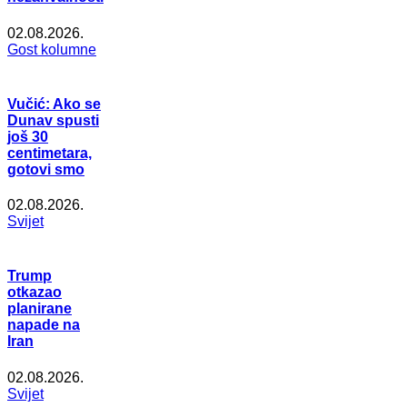
02.08.2026.
Gost kolumne
Vučić: Ako se
Dunav spusti
još 30
centimetara,
gotovi smo
02.08.2026.
Svijet
Trump
otkazao
planirane
napade na
Iran
02.08.2026.
Svijet