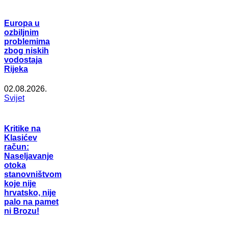
Europa u
ozbiljnim
problemima
zbog niskih
vodostaja
Rijeka
02.08.2026.
Svijet
Kritike na
Klasićev
račun:
Naseljavanje
otoka
stanovništvom
koje nije
hrvatsko, nije
palo na pamet
ni Brozu!