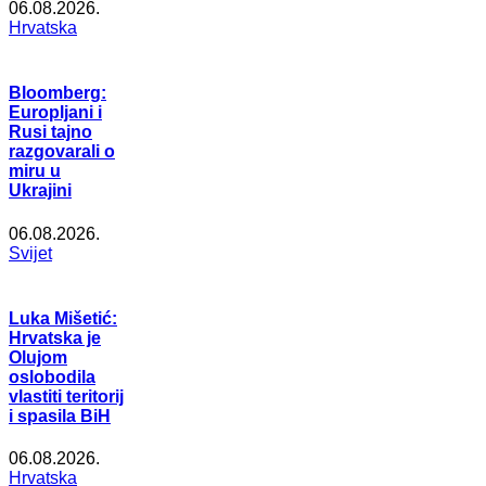
06.08.2026.
Hrvatska
Bloomberg:
Europljani i
Rusi tajno
razgovarali o
miru u
Ukrajini
06.08.2026.
Svijet
Luka Mišetić:
Hrvatska je
Olujom
oslobodila
vlastiti teritorij
i spasila BiH
06.08.2026.
Hrvatska