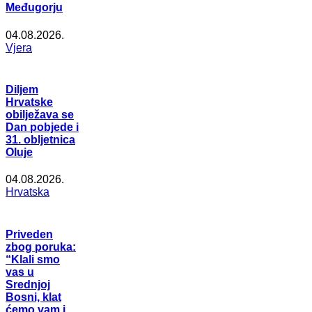
Međugorju
04.08.2026.
Vjera
Diljem
Hrvatske
obilježava se
Dan pobjede i
31. obljetnica
Oluje
04.08.2026.
Hrvatska
Priveden
zbog poruka:
“Klali smo
vas u
Srednjoj
Bosni, klat
ćemo vam i