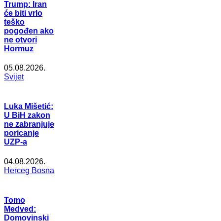
Trump: Iran
će biti vrlo
teško
pogođen ako
ne otvori
Hormuz
05.08.2026.
Svijet
Luka Mišetić:
U BiH zakon
ne zabranjuje
poricanje
UZP-a
04.08.2026.
Herceg Bosna
Tomo
Medved:
Domovinski