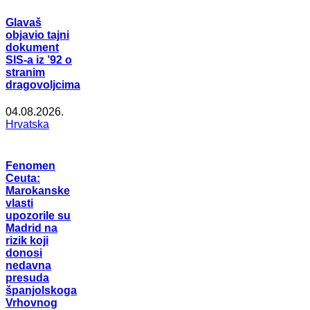
Glavaš
objavio tajni
dokument
SIS-a iz ’92 o
stranim
dragovoljcima
04.08.2026.
Hrvatska
Fenomen
Ceuta:
Marokanske
vlasti
upozorile su
Madrid na
rizik koji
donosi
nedavna
presuda
španjolskoga
Vrhovnog