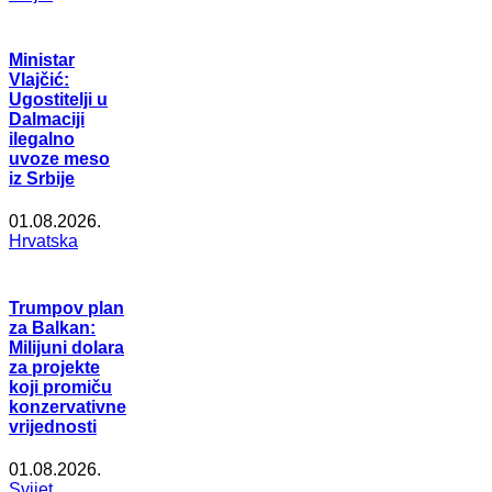
Ministar
Vlajčić:
Ugostitelji u
Dalmaciji
ilegalno
uvoze meso
iz Srbije
01.08.2026.
Hrvatska
Trumpov plan
za Balkan:
Milijuni dolara
za projekte
koji promiču
konzervativne
vrijednosti
01.08.2026.
Svijet