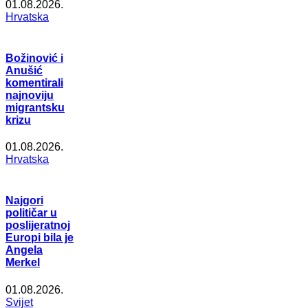
01.08.2026.
Hrvatska
Božinović i
Anušić
komentirali
najnoviju
migrantsku
krizu
01.08.2026.
Hrvatska
Najgori
političar u
poslijeratnoj
Europi bila je
Angela
Merkel
01.08.2026.
Svijet