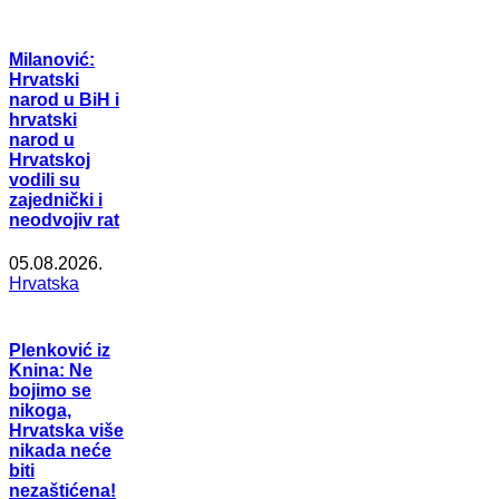
Milanović:
Hrvatski
narod u BiH i
hrvatski
narod u
Hrvatskoj
vodili su
zajednički i
neodvojiv rat
05.08.2026.
Hrvatska
Plenković iz
Knina: Ne
bojimo se
nikoga,
Hrvatska više
nikada neće
biti
nezaštićena!