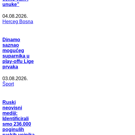
unuke”
04.08.2026.
Herceg Bosna
Dinamo
saznao
mogućeg
suparnika u
play-offu Lige
prvaka
03.08.2026.
Šport
Ruski
neovisni
mediji:
Identificirali
smo 236.000
poginulih
ruskih vojnika