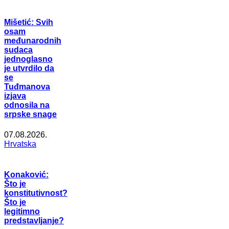
Mišetić: Svih
osam
međunarodnih
sudaca
jednoglasno
je utvrdilo da
se
Tuđmanova
izjava
odnosila na
srpske snage
07.08.2026.
Hrvatska
Konaković:
Što je
konstitutivnost?
Što je
legitimno
predstavljanje?