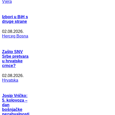
Vjera
Izbori u BiH s
druge strane
02.08.2026.
Herceg Bosna
Zašto SNV
Srbe pretvara
u hrvatske
crnce?
02.08.2026.
Hrvatska
Josip Vričko:
5. kolovoza –
dan
bošnjačke
nezahvalnosti