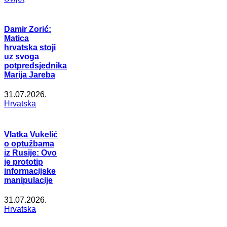
Damir Zorić:
Matica
hrvatska stoji
uz svoga
potpredsjednika
Marija Jareba
31.07.2026.
Hrvatska
Vlatka Vukelić
o optužbama
iz Rusije: Ovo
je prototip
informacijske
manipulacije
31.07.2026.
Hrvatska