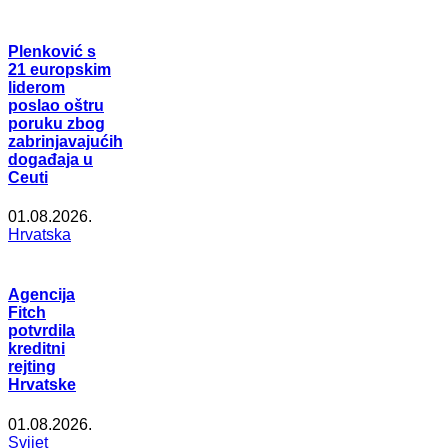
Plenković s
21 europskim
liderom
poslao oštru
poruku zbog
zabrinjavajućih
događaja u
Ceuti
01.08.2026.
Hrvatska
Agencija
Fitch
potvrdila
kreditni
rejting
Hrvatske
01.08.2026.
Svijet