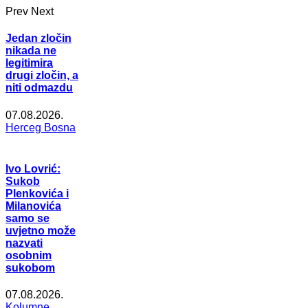
Prev
Next
Jedan zločin
nikada ne
legitimira
drugi zločin, a
niti odmazdu
07.08.2026.
Herceg Bosna
Ivo Lovrić:
Sukob
Plenkovića i
Milanovića
samo se
uvjetno može
nazvati
osobnim
sukobom
07.08.2026.
Kolumne