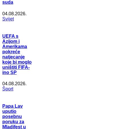
suda
04.08.2026.
Svijet
UEFA s
Azijom i
Amerikama
pokreće
natjecanje
koje bi moglo
uništiti FIFA-
ino SP
04.08.2026.
Šport
Papa Lav
uputio
posebnu
poruku za
Mladifest u