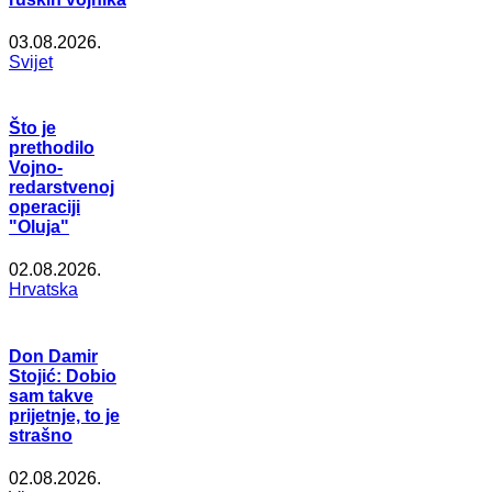
03.08.2026.
Svijet
Što je
prethodilo
Vojno-
redarstvenoj
operaciji
"Oluja"
02.08.2026.
Hrvatska
Don Damir
Stojić: Dobio
sam takve
prijetnje, to je
strašno
02.08.2026.