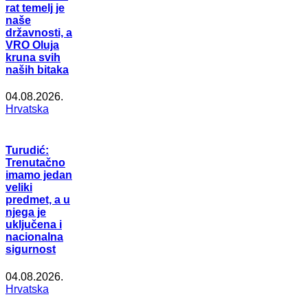
rat temelj je
naše
državnosti, a
VRO Oluja
kruna svih
naših bitaka
04.08.2026.
Hrvatska
Turudić:
Trenutačno
imamo jedan
veliki
predmet, a u
njega je
uključena i
nacionalna
sigurnost
04.08.2026.
Hrvatska