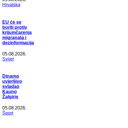
Hrvatska
EU će se
boriti protiv
krijumčarenja
migranata i
dezinformacija
05.08.2026.
Svijet
Dinamo
uvjerljivo
svladao
Kauno
Žalgiris
05.08.2026.
Šport