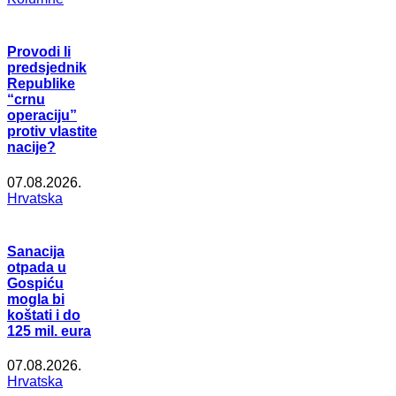
Provodi li
predsjednik
Republike
“crnu
operaciju”
protiv vlastite
nacije?
07.08.2026.
Hrvatska
Sanacija
otpada u
Gospiću
mogla bi
koštati i do
125 mil. eura
07.08.2026.
Hrvatska