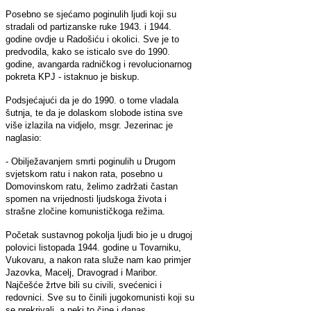
Posebno se sjećamo poginulih ljudi koji su
stradali od partizanske ruke 1943. i 1944.
godine ovdje u Radošiću i okolici. Sve je to
predvodila, kako se isticalo sve do 1990.
godine, avangarda radničkog i revolucionarnog
pokreta KPJ - istaknuo je biskup.
Podsjećajući da je do 1990. o tome vladala
šutnja, te da je dolaskom slobode istina sve
više izlazila na vidjelo, msgr. Jezerinac je
naglasio:
- Obilježavanjem smrti poginulih u Drugom
svjetskom ratu i nakon rata, posebno u
Domovinskom ratu, želimo zadržati častan
spomen na vrijednosti ljudskoga života i
strašne zločine komunističkoga režima.
Početak sustavnog pokolja ljudi bio je u drugoj
polovici listopada 1944. godine u Tovarniku,
Vukovaru, a nakon rata služe nam kao primjer
Jazovka, Macelj, Dravograd i Maribor.
Najčešće žrtve bili su civili, svećenici i
redovnici. Sve su to činili jugokomunisti koji su
se prekrivali, a neki to čine i danas,