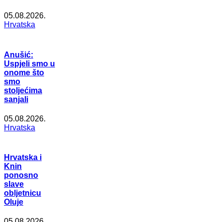
05.08.2026.
Hrvatska
Anušić:
Uspjeli smo u
onome što
smo
stoljećima
sanjali
05.08.2026.
Hrvatska
Hrvatska i
Knin
ponosno
slave
obljetnicu
Oluje
05.08.2026.