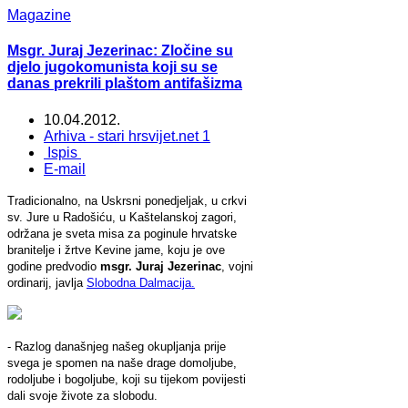
Magazine
Msgr. Juraj Jezerinac: Zločine su
djelo jugokomunista koji su se
danas prekrili plaštom antifašizma
10.04.2012.
Arhiva - stari hrsvijet.net 1
Ispis
E-mail
Tradicionalno, na Uskrsni ponedjeljak, u crkvi
sv. Jure u Radošiću, u Kaštelanskoj zagori,
održana je sveta misa za poginule hrvatske
branitelje i žrtve Kevine jame, koju je ove
godine predvodio
msgr. Juraj Jezerinac
, vojni
ordinarij, javlja
Slobodna Dalmacija.
- Razlog današnjeg našeg okupljanja prije
svega je spomen na naše drage domoljube,
rodoljube i bogoljube, koji su tijekom povijesti
dali svoje živote za slobodu.