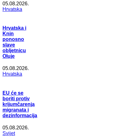
05.08.2026.
Hrvatska
Hrvatska i
Knin
ponosno
slave
obljetnicu
Oluje
05.08.2026.
Hrvatska
EU će se
boriti protiv
krijumčarenja
migranata i
dezinformacija
05.08.2026.
Svijet