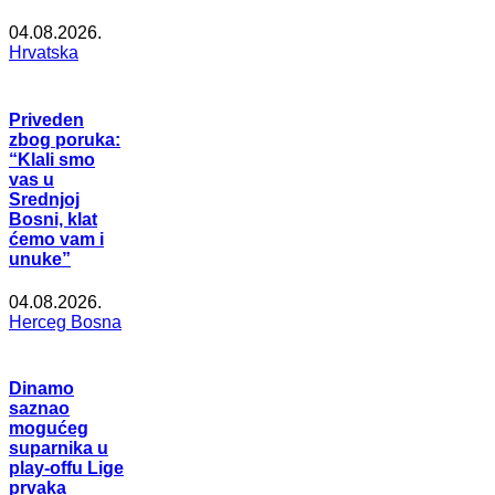
04.08.2026.
Hrvatska
Priveden
zbog poruka:
“Klali smo
vas u
Srednjoj
Bosni, klat
ćemo vam i
unuke”
04.08.2026.
Herceg Bosna
Dinamo
saznao
mogućeg
suparnika u
play-offu Lige
prvaka