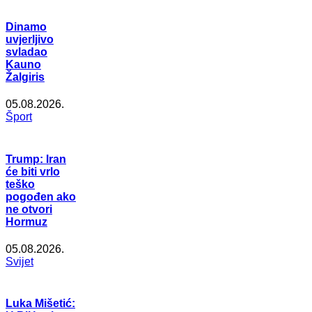
Dinamo
uvjerljivo
svladao
Kauno
Žalgiris
05.08.2026.
Šport
Trump: Iran
će biti vrlo
teško
pogođen ako
ne otvori
Hormuz
05.08.2026.
Svijet
Luka Mišetić: