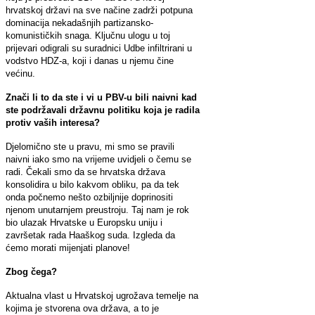
hrvatskoj državi na sve načine zadrži potpuna
dominacija nekadašnjih partizansko-
komunističkih snaga. Ključnu ulogu u toj
prijevari odigrali su suradnici Udbe infiltrirani u
vodstvo HDZ-a, koji i danas u njemu čine
većinu.
Znači li to da ste i vi u PBV-u bili naivni kad
ste podržavali državnu politiku koja je radila
protiv vaših interesa?
Djelomično ste u pravu, mi smo se pravili
naivni iako smo na vrijeme uvidjeli o čemu se
radi. Čekali smo da se hrvatska država
konsolidira u bilo kakvom obliku, pa da tek
onda počnemo nešto ozbiljnije doprinositi
njenom unutarnjem preustroju. Taj nam je rok
bio ulazak Hrvatske u Europsku uniju i
završetak rada Haaškog suda. Izgleda da
ćemo morati mijenjati planove!
Zbog čega?
Aktualna vlast u Hrvatskoj ugrožava temelje na
kojima je stvorena ova država, a to je