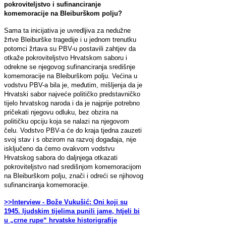
pokroviteljstvo i sufinanciranje
komemoracije na Bleiburškom polju?
Sama ta inicijativa je uvredljiva za nedužne
žrtve Bleiburške tragedije i u jednom trenutku
potomci žrtava su PBV-u postavili zahtjev da
otkaže pokroviteljstvo Hrvatskom saboru i
odrekne se njegovog sufinanciranja središnje
komemoracije na Bleiburškom polju. Većina u
vodstvu PBV-a bila je, međutim, mišljenja da je
Hrvatski sabor najveće političko predstavničko
tijelo hrvatskog naroda i da je najprije potrebno
pričekati njegovu odluku, bez obzira na
političku opciju koja se nalazi na njegovom
čelu. Vodstvo PBV-a će do kraja tjedna zauzeti
svoj stav i s obzirom na razvoj događaja, nije
isključeno da ćemo ovakvom vodstvu
Hrvatskog sabora do daljnjega otkazati
pokroviteljstvo nad središnjom komemoracijom
na Bleiburškom polju, znači i odreći se njihovog
sufinanciranja komemoracije.
>>Interview - Bože Vukušić: Oni koji su
1945. ljudskim tijelima punili jame, htjeli bi
u „crne rupe“ hrvatske historigrafije