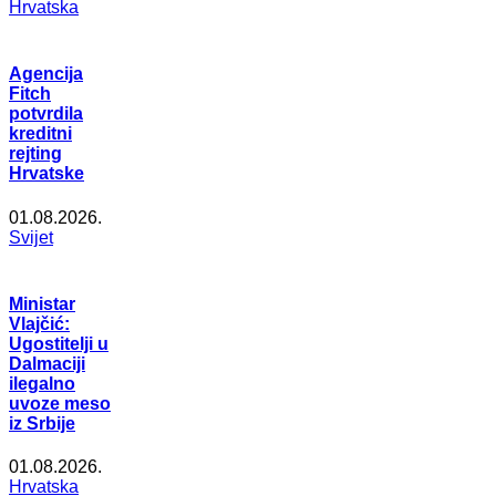
Hrvatska
Agencija
Fitch
potvrdila
kreditni
rejting
Hrvatske
01.08.2026.
Svijet
Ministar
Vlajčić:
Ugostitelji u
Dalmaciji
ilegalno
uvoze meso
iz Srbije
01.08.2026.
Hrvatska