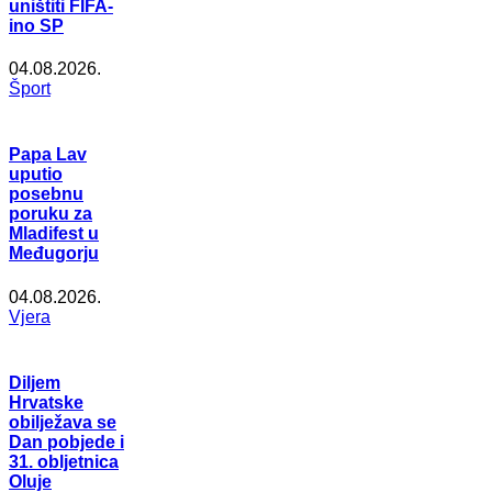
uništiti FIFA-
ino SP
04.08.2026.
Šport
Papa Lav
uputio
posebnu
poruku za
Mladifest u
Međugorju
04.08.2026.
Vjera
Diljem
Hrvatske
obilježava se
Dan pobjede i
31. obljetnica
Oluje