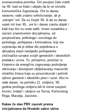
svenacionalna pomirba. Oni povijest žele vratiti
na '45. kad se klalo i ubijalo da bi se stvorila
komunistička Jugoslavija. Oni to danas,
naravno, rade znatno sofisticiranije, ali je
„rukopis“ isti. Da su živjeli '45. ili da su danas
uvjeti isti kao '45., oni bi i danas zaista ubijali i
klali kao što su onda radili. Imam suradnika u
raznim znanstvenim disciplinama, od
povjesničara, politologa i sociologa do
psihologa, psihijatara i kriminalista, koji me
uvjeravaju da je dobar dio pojedinaca u
aktualnoj vlasti naslijedio psihopatske
zločinačke oznake svojih genetskih i ideoloških
predaka i uzora. To, primjerice, proizlazi iz
činjenice da energično zagovaraju protivljenje
otkrivanju i dostojnom obilježavanju masovnih
stratišta žrtava koje su prouzrokovali i počinili
njihovi genetski i ideološki preci i uzori. Ako to
rade danas, na početku 21. stoljeća, '45.
godine prošloga stoljeća bili bi mirne savjesti
krvnici, koljači i ubojice sa Tezna, Kočevskog
Roga, Macelja, Jazovke...
Kakav će stav PBV zauzeti prema
inicijativama da Hrvatski sabor ukine