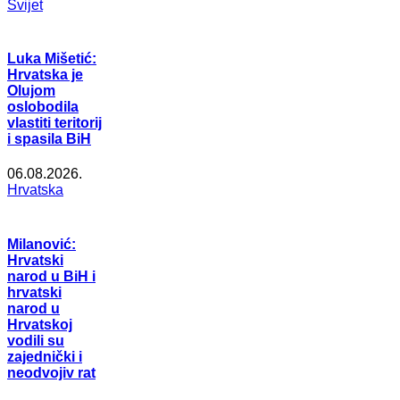
Svijet
Luka Mišetić:
Hrvatska je
Olujom
oslobodila
vlastiti teritorij
i spasila BiH
06.08.2026.
Hrvatska
Milanović:
Hrvatski
narod u BiH i
hrvatski
narod u
Hrvatskoj
vodili su
zajednički i
neodvojiv rat