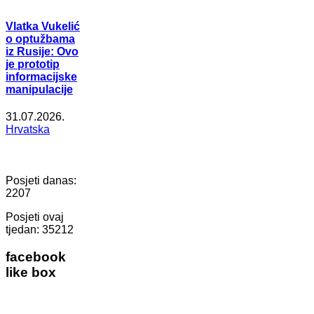
Vlatka Vukelić
o optužbama
iz Rusije: Ovo
je prototip
informacijske
manipulacije
31.07.2026.
Hrvatska
Posjeti danas:
2207
Posjeti ovaj
tjedan:
35212
facebook
like box