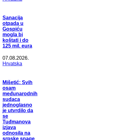
Sanacija
otpada u
Gospiću
mogla bi
koštati i do
125 mil. eura
07.08.2026.
Hrvatska
Mišetić: Svih
osam
međunarodnih
sudaca
jednoglasno
je utvrdilo da
se
Tuđmanova
izjava
odnosila na
srpske snage