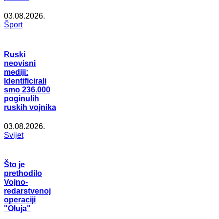
03.08.2026.
Šport
Ruski
neovisni
mediji:
Identificirali
smo 236.000
poginulih
ruskih vojnika
03.08.2026.
Svijet
Što je
prethodilo
Vojno-
redarstvenoj
operaciji
"Oluja"