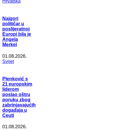
Hrvatska
Najgori
političar u
poslijeratnoj
Europi bila je
Angela
Merkel
01.08.2026.
Svijet
Plenković s
21 europskim
liderom
poslao oštru
poruku zbog
zabrinjavajućih
događaja u
Ceuti
01.08.2026.