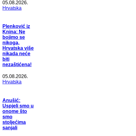
05.08.2026.
Hrvatska
Plenković iz
Knina: Ne
bojimo se
nikoga,
Hrvatska više
nikada neće
biti
nezaštićena!
05.08.2026.
Hrvatska
Anušić:
Uspjeli smo u
onome što
smo
stoljećima
sanjali