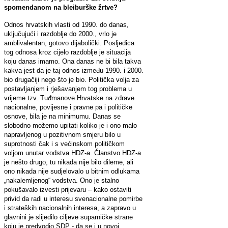
spomendanom na bleiburške žrtve?
Odnos hrvatskih vlasti od 1990. do danas,
uključujući i razdoblje do 2000., vrlo je
amblivalentan, gotovo dijabolički. Posljedica
tog odnosa kroz cijelo razdoblje je situacija
koju danas imamo. Ona danas ne bi bila takva
kakva jest da je taj odnos između 1990. i 2000.
bio drugačiji nego što je bio. Politička volja za
postavljanjem i rješavanjem tog problema u
vrijeme tzv. Tuđmanove Hrvatske na zdrave
nacionalne, povijesne i pravne pa i političke
osnove, bila je na minimumu. Danas se
slobodno možemo upitati koliko je i ono malo
napravljenog u pozitivnom smjeru bilo u
suprotnosti čak i s većinskom političkom
voljom unutar vodstva HDZ-a. Članstvo HDZ-a
je nešto drugo, tu nikada nije bilo dileme, ali
ono nikada nije sudjelovalo u bitnim odlukama
„nakalemljenog“ vodstva. Ono je stalno
pokušavalo izvesti prijevaru – kako ostaviti
privid da radi u interesu svenacionalne pomirbe
i strateških nacionalnih interesa, a zapravo u
glavnini je slijedilo ciljeve suparničke strane
koju je predvodio SDP - da se i u novoj