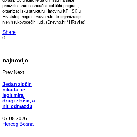
dorasli. Očigledno je da oni nisu na sebe
preuzeli samo nekadašnji politički program,
organizacijsku strukturu i imovinu KP i SK u
Hrvatskoj, nego i krvave ruke te organizacije i
njenih rukovodećih ljudi. (Dnevno.hr / HRsvijet)
Share
0
najnovije
Prev
Next
Jedan zločin
nikada ne
legitimira
drugi zločin, a
niti odmazdu
07.08.2026.
Herceg Bosna