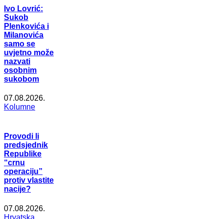
Ivo Lovrić:
Sukob
Plenkovića i
Milanovića
samo se
uvjetno može
nazvati
osobnim
sukobom
07.08.2026.
Kolumne
Provodi li
predsjednik
Republike
“crnu
operaciju”
protiv vlastite
nacije?
07.08.2026.
Hrvatska