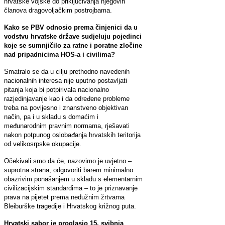
hrvatske vojske do priključivanja njegovih
članova dragovoljačkim postrojbama.
Kako se PBV odnosio prema činjenici da u
vodstvu hrvatske države sudjeluju pojedinci
koje se sumnjičilo za ratne i poratne zločine
nad pripadnicima HOS-a i civilima?
Smatralo se da u cilju prethodno navedenih
nacionalnih interesa nije uputno postavljati
pitanja koja bi potpirivala nacionalno
razjedinjavanje kao i da određene probleme
treba na povijesno i znanstveno objektivan
način, pa i u skladu s domaćim i
međunarodnim pravnim normama, rješavati
nakon potpunog oslobađanja hrvatskih teritorija
od velikosrpske okupacije.
Očekivali smo da će, nazovimo je uvjetno –
suprotna strana, odgovoriti barem minimalno
obazrivim ponašanjem u skladu s elementarnim
civilizacijskim standardima – to je priznavanje
prava na pijetet prema nedužnim žrtvama
Bleiburške tragedije i Hrvatskog križnog puta.
Hrvatski sabor je proglasio 15. svibnja