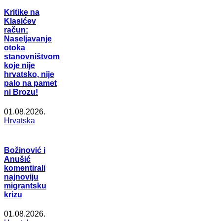
Kritike na
Klasićev
račun:
Naseljavanje
otoka
stanovništvom
koje nije
hrvatsko, nije
palo na pamet
ni Brozu!
01.08.2026.
Hrvatska
Božinović i
Anušić
komentirali
najnoviju
migrantsku
krizu
01.08.2026.