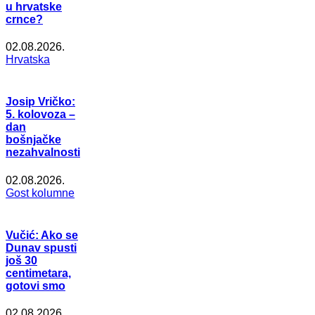
u hrvatske
crnce?
02.08.2026.
Hrvatska
Josip Vričko:
5. kolovoza –
dan
bošnjačke
nezahvalnosti
02.08.2026.
Gost kolumne
Vučić: Ako se
Dunav spusti
još 30
centimetara,
gotovi smo
02.08.2026.