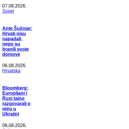
07.08.2026.
Svijet
Ante Šušnjar:
Hrvati nisu
napadali,
nego su
branili svoje
domove
06.08.2026.
Hrvatska
Bloomberg:
Europljani i
Rusi tajno
razgovarali o
miru u
Ukrajini
06.08.2026.