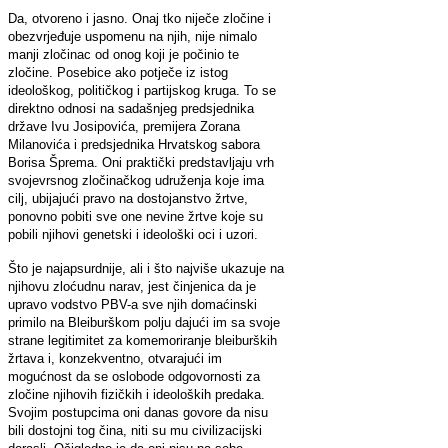
Da, otvoreno i jasno. Onaj tko niječe zločine i
obezvrjeđuje uspomenu na njih, nije nimalo
manji zločinac od onog koji je počinio te
zločine. Posebice ako potječe iz istog
ideološkog, političkog i partijskog kruga. To se
direktno odnosi na sadašnjeg predsjednika
države Ivu Josipovića, premijera Zorana
Milanovića i predsjednika Hrvatskog sabora
Borisa Šprema. Oni praktički predstavljaju vrh
svojevrsnog zločinačkog udruženja koje ima
cilj, ubijajući pravo na dostojanstvo žrtve,
ponovno pobiti sve one nevine žrtve koje su
pobili njihovi genetski i ideološki oci i uzori.
Što je najapsurdnije, ali i što najviše ukazuje na
njihovu zloćudnu narav, jest činjenica da je
upravo vodstvo PBV-a sve njih domaćinski
primilo na Bleiburškom polju dajući im sa svoje
strane legitimitet za komemoriranje bleiburških
žrtava i, konzekventno, otvarajući im
mogućnost da se oslobode odgovornosti za
zločine njihovih fizičkih i ideoloških predaka.
Svojim postupcima oni danas govore da nisu
bili dostojni tog čina, niti su mu civilizacijski