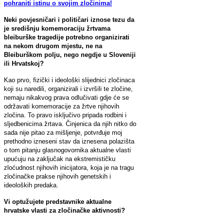
pohraniti istinu o svojim zločinima!
Neki povjesničari i političari iznose tezu da
je središnju komemoraciju žrtvama
bleiburške tragedije potrebno organizirati
na nekom drugom mjestu, ne na
Bleiburškom polju, nego negdje u Sloveniji
ili Hrvatskoj?
Kao prvo, fizički i ideološki slijednici zločinaca
koji su naredili, organizirali i izvršili te zločine,
nemaju nikakvog prava odlučivati gdje će se
održavati komemoracije za žrtve njihovih
zločina. To pravo isključivo pripada rodbini i
sljedbenicima žrtava. Činjenica da njih nitko do
sada nije pitao za mišljenje, potvrđuje moj
prethodno izneseni stav da iznesena polazišta
o tom pitanju glasnogovornika aktualne vlasti
upućuju na zaključak na ekstremističku
zloćudnost njihovih inicijatora, koja je na tragu
zločinačke prakse njihovih genetskih i
ideoloških predaka.
Vi optužujete predstavnike aktualne
hrvatske vlasti za zločinačke aktivnosti?