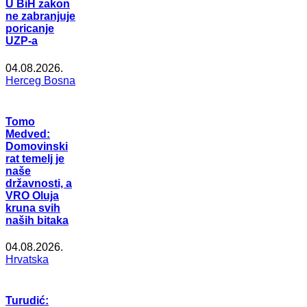
U BiH zakon
ne zabranjuje
poricanje
UZP-a
04.08.2026.
Herceg Bosna
Tomo
Medved:
Domovinski
rat temelj je
naše
državnosti, a
VRO Oluja
kruna svih
naših bitaka
04.08.2026.
Hrvatska
Turudić: