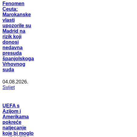
Fenomen
Ceuta:
Marokanske
vlasti
upozorile su
Madrid na
rizik koji
donosi
nedavna
presuda
španjolskoga
Vrhovnog
suda
04.08.2026.
Svijet
UEFA s
Azijom i
Amerikama
pokreće
natjecanje
koje bi moglo