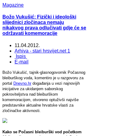
Magazine
Božo Vukušić: Fizički i ideološki
slijednici zločinaca nemaju
nikakvog prava odlučivati gdje će se
održavati komemoracije
11.04.2012.
Arhiva - stari hrsvijet.net 1
Ispis
E-mail
Božo Vukušić, tajnik-glasnogovornik Počasnog
bleiburškog voda, komentiro je u razgovoru za
portal
Dnevno.hr
događanja u vezi najnovijih
inicijative za ukidanjem saborskog
pokroviteljstva nad bleiburškom
komemoracijom, otvoreno optuživši najviše
predstavnike aktualne hrvatske vlasti za
zločinačke aktivnosti.
Kako se Počasni bleiburški vod početkom