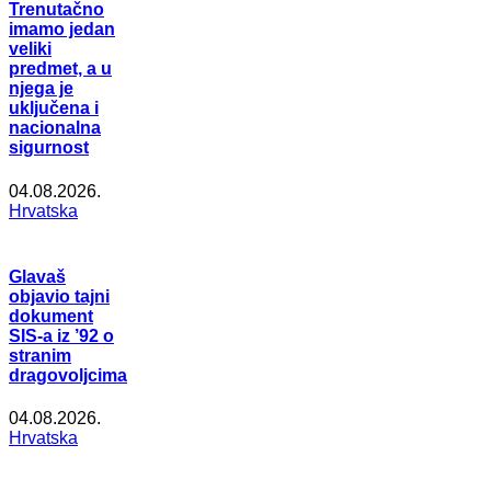
Trenutačno
imamo jedan
veliki
predmet, a u
njega je
uključena i
nacionalna
sigurnost
04.08.2026.
Hrvatska
Glavaš
objavio tajni
dokument
SIS-a iz ’92 o
stranim
dragovoljcima
04.08.2026.
Hrvatska