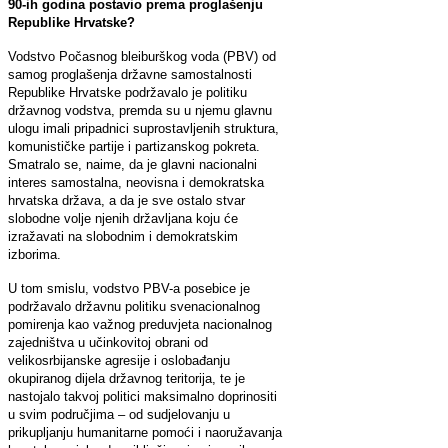
90-ih godina postavio prema proglašenju
Republike Hrvatske?
Vodstvo Počasnog bleiburškog voda (PBV) od
samog proglašenja državne samostalnosti
Republike Hrvatske podržavalo je politiku
državnog vodstva, premda su u njemu glavnu
ulogu imali pripadnici suprostavljenih struktura,
komunističke partije i partizanskog pokreta.
Smatralo se, naime, da je glavni nacionalni
interes samostalna, neovisna i demokratska
hrvatska država, a da je sve ostalo stvar
slobodne volje njenih državljana koju će
izražavati na slobodnim i demokratskim
izborima.
U tom smislu, vodstvo PBV-a posebice je
podržavalo državnu politiku svenacionalnog
pomirenja kao važnog preduvjeta nacionalnog
zajedništva u učinkovitoj obrani od
velikosrbijanske agresije i oslobađanju
okupiranog dijela državnog teritorija, te je
nastojalo takvoj politici maksimalno doprinositi
u svim područjima – od sudjelovanju u
prikupljanju humanitarne pomoći i naoružavanja