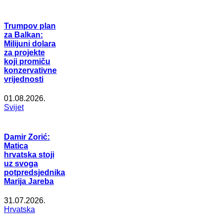
Trumpov plan
za Balkan:
Milijuni dolara
za projekte
koji promiču
konzervativne
vrijednosti
01.08.2026.
Svijet
Damir Zorić:
Matica
hrvatska stoji
uz svoga
potpredsjednika
Marija Jareba
31.07.2026.
Hrvatska