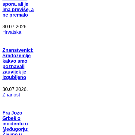
spora, ali je
ima previše, a
ne premalo
30.07.2026.
Hrvatska
Znanstvenici:
Sredozemlje
kakvo smo
poznavali
zauvijek je
izgubljeno
30.07.2026.
Znanost
Fra Jozo
Grbeš o
incidentu u
Međugorju:
Živimo u