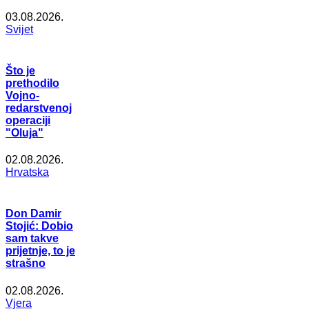
03.08.2026.
Svijet
Što je
prethodilo
Vojno-
redarstvenoj
operaciji
"Oluja"
02.08.2026.
Hrvatska
Don Damir
Stojić: Dobio
sam takve
prijetnje, to je
strašno
02.08.2026.
Vjera