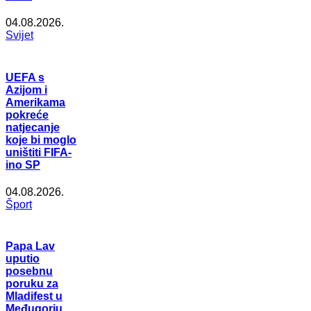
04.08.2026.
Svijet
UEFA s
Azijom i
Amerikama
pokreće
natjecanje
koje bi moglo
uništiti FIFA-
ino SP
04.08.2026.
Šport
Papa Lav
uputio
posebnu
poruku za
Mladifest u
Međugorju