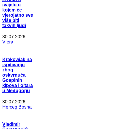
svijetu u
kojem će
vjerojatno sve
više biti
takvih ljudi
30.07.2026.
Vjera
Krakowiak na
ispitivanju
zbog
oskvrnuća
Gospinih
kipova i oltara
u Međugorju
30.07.2026.
Herceg Bosna
Vladimir