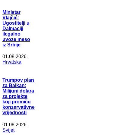
Ministar
Vlajčić:
Ugostitelji u
Dalmaciji
ilegalno
uvoze meso
iz Srbije
01.08.2026.
Hrvatska
Trumpov plan
za Balkan:
Milijuni dolara
za projekte
koji promiču
konzervativne
vrijednosti
01.08.2026.
Svijet