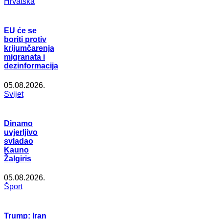
Hrvatska
EU će se
boriti protiv
krijumčarenja
migranata i
dezinformacija
05.08.2026.
Svijet
Dinamo
uvjerljivo
svladao
Kauno
Žalgiris
05.08.2026.
Šport
Trump: Iran