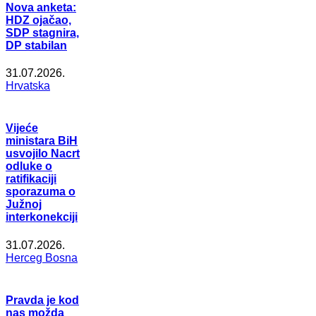
Nova anketa:
HDZ ojačao,
SDP stagnira,
DP stabilan
31.07.2026.
Hrvatska
Vijeće
ministara BiH
usvojilo Nacrt
odluke o
ratifikaciji
sporazuma o
Južnoj
interkonekciji
31.07.2026.
Herceg Bosna
Pravda je kod
nas možda