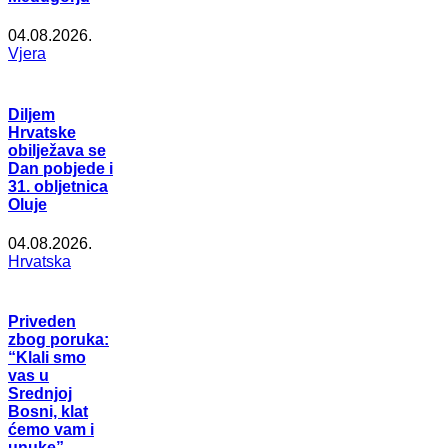
04.08.2026.
Vjera
Diljem
Hrvatske
obilježava se
Dan pobjede i
31. obljetnica
Oluje
04.08.2026.
Hrvatska
Priveden
zbog poruka:
“Klali smo
vas u
Srednjoj
Bosni, klat
ćemo vam i
unuke”