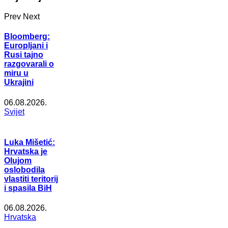
Prev
Next
Bloomberg:
Europljani i
Rusi tajno
razgovarali o
miru u
Ukrajini
06.08.2026.
Svijet
Luka Mišetić:
Hrvatska je
Olujom
oslobodila
vlastiti teritorij
i spasila BiH
06.08.2026.
Hrvatska