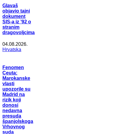
Glavaš
objavio tajni
dokument
SIS-a iz ’92 o
stranim
dragovoljcima
04.08.2026.
Hrvatska
Fenomen
Ceuta:
Marokanske
vlasti
upozorile su
Madrid na
rizik koji
donosi
nedavna
presuda
španjolskoga
Vrhovnog
suda