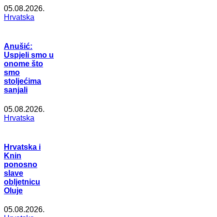
05.08.2026.
Hrvatska
Anušić:
Uspjeli smo u
onome što
smo
stoljećima
sanjali
05.08.2026.
Hrvatska
Hrvatska i
Knin
ponosno
slave
obljetnicu
Oluje
05.08.2026.