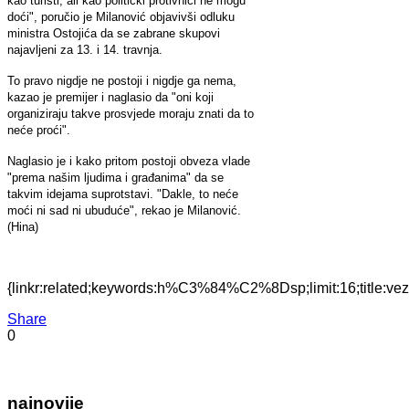
kao turisti, ali kao politički protivnici ne mogu
doći", poručio je Milanović objavivši odluku
ministra Ostojića da se zabrane skupovi
najavljeni za 13. i 14. travnja.
To pravo nigdje ne postoji i nigdje ga nema,
kazao je premijer i naglasio da "oni koji
organiziraju takve prosvjede moraju znati da to
neće proći".
Naglasio je i kako pritom postoji obveza vlade
"prema našim ljudima i građanima" da se
takvim idejama suprotstavi. "Dakle, to neće
moći ni sad ni ubuduće", rekao je Milanović.
(Hina)
{linkr:related;keywords:h%C3%84%C2%8Dsp;limit:16;title
Share
0
najnovije