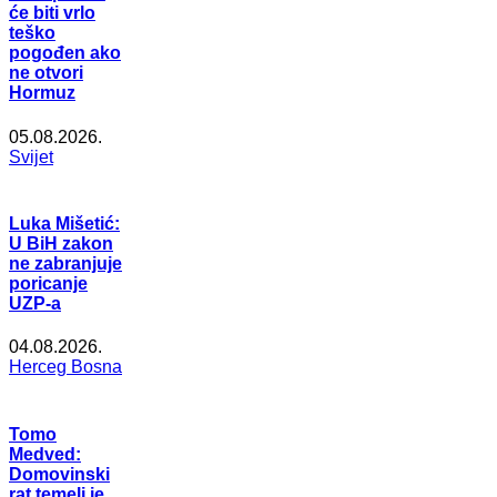
će biti vrlo
teško
pogođen ako
ne otvori
Hormuz
05.08.2026.
Svijet
Luka Mišetić:
U BiH zakon
ne zabranjuje
poricanje
UZP-a
04.08.2026.
Herceg Bosna
Tomo
Medved:
Domovinski
rat temelj je