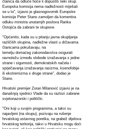
članica da odluče hoće li dopustiti neki skup.
Europska komisija nema nadležnosti miješati
se u to", izjavio je glasnogovornik Europske
komisije Peter Stano zamoljen da komentira
odluku ministra unutarnjih poslova Ranka
Ostojića da zabrani te skupove.
"Općenito, kada su u pitanju javna okupljanja
različitih skupina, nadležne vlasti u državama
članicama pokušavaju, na
temelju domaćeg zakonodavstva osigurati
ravnotežu između slobode izražavanja s jedne
strane i sigurnosti, demokratskih načela i
sprječavanja izražavanja rasizma, ksenofobije
ili ekstremizma s druge strane", dodao je
Stano.
Hrvatski premijer Zoran Milanović izjavio je na
današnjoj sjednici Vlade da su razlozi zabrane
svjetonazorski i politički.
"Oni koji u svojim programima, a takvi su
najavljeni (na skupu), pozivaju na rušenje
hrvatskog ustavnog poretka, na grabež dijelova
hrvatskog teritorija, takvi u Hrvatsku mogu doći