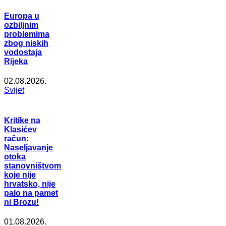
Europa u
ozbiljnim
problemima
zbog niskih
vodostaja
Rijeka
02.08.2026.
Svijet
Kritike na
Klasićev
račun:
Naseljavanje
otoka
stanovništvom
koje nije
hrvatsko, nije
palo na pamet
ni Brozu!
01.08.2026.