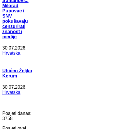
Šumanović:
Milorad
Pupovac i
SNV
pokušavaju
cenzurirati
znanost i
medije
30.07.2026.
Hrvatska
Uhićen Željko
Kerum
30.07.2026.
Hrvatska
Posjeti danas:
3758
Posjeti ovaj