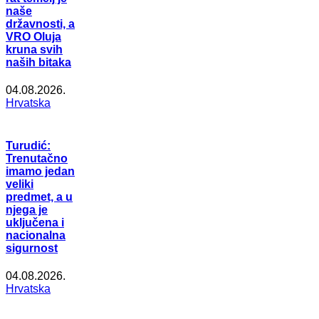
naše
državnosti, a
VRO Oluja
kruna svih
naših bitaka
04.08.2026.
Hrvatska
Turudić:
Trenutačno
imamo jedan
veliki
predmet, a u
njega je
uključena i
nacionalna
sigurnost
04.08.2026.
Hrvatska