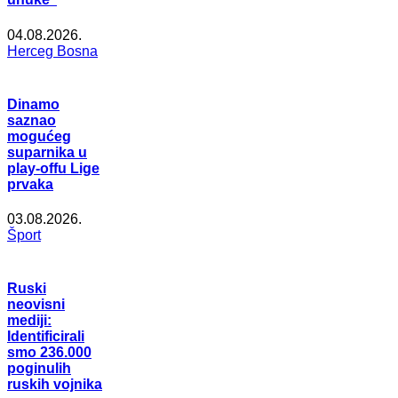
04.08.2026.
Herceg Bosna
Dinamo
saznao
mogućeg
suparnika u
play-offu Lige
prvaka
03.08.2026.
Šport
Ruski
neovisni
mediji:
Identificirali
smo 236.000
poginulih
ruskih vojnika