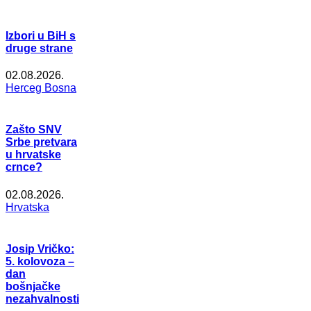
Izbori u BiH s
druge strane
02.08.2026.
Herceg Bosna
Zašto SNV
Srbe pretvara
u hrvatske
crnce?
02.08.2026.
Hrvatska
Josip Vričko:
5. kolovoza –
dan
bošnjačke
nezahvalnosti