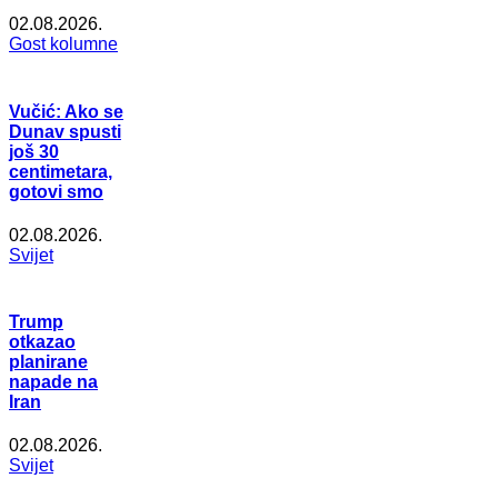
02.08.2026.
Gost kolumne
Vučić: Ako se
Dunav spusti
još 30
centimetara,
gotovi smo
02.08.2026.
Svijet
Trump
otkazao
planirane
napade na
Iran
02.08.2026.
Svijet