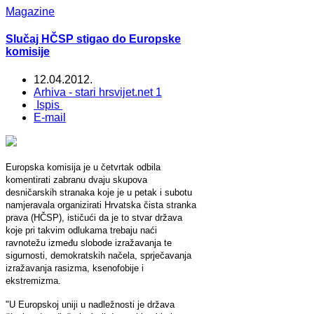
Magazine
Slučaj HČSP stigao do Europske
komisije
12.04.2012.
Arhiva - stari hrsvijet.net 1
Ispis
E-mail
Europska komisija je u četvrtak odbila
komentirati zabranu dvaju skupova
desničarskih stranaka koje je u petak i subotu
namjeravala organizirati Hrvatska čista stranka
prava (HČSP), ističući da je to stvar država
koje pri takvim odlukama trebaju naći
ravnotežu između slobode izražavanja te
sigurnosti, demokratskih načela, sprječavanja
izražavanja rasizma, ksenofobije i
ekstremizma.
"U Europskoj uniji u nadležnosti je država