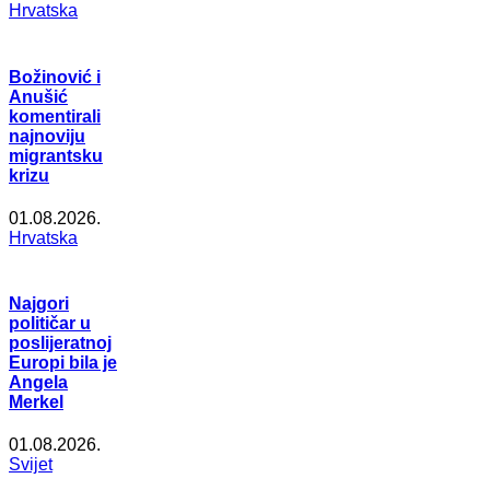
Hrvatska
Božinović i
Anušić
komentirali
najnoviju
migrantsku
krizu
01.08.2026.
Hrvatska
Najgori
političar u
poslijeratnoj
Europi bila je
Angela
Merkel
01.08.2026.
Svijet