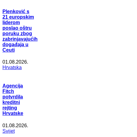
Plenković s
21 europskim
liderom
poslao oštru
poruku zbog
zabrinjavajućih
događaja u
Ceuti
01.08.2026.
Hrvatska
Agencija
Fitch
potvrdila
kreditni
rejting
Hrvatske
01.08.2026.
Svijet