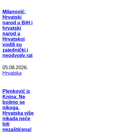
Milanović:
Hrvatski
narod u BiH i
hrvatski
narod u
Hrvatskoj
vodili su
zajednički i
neodvojiv rat
05.08.2026.
Hrvatska
Plenković iz
Knina: Ne
bojimo se
nikoga,
Hrvatska više
nikada neće
biti
nezaštićena!