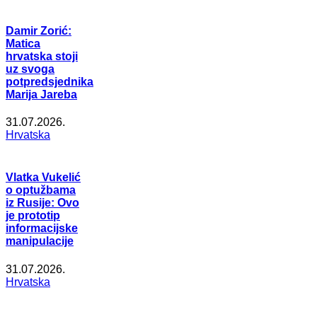
Damir Zorić:
Matica
hrvatska stoji
uz svoga
potpredsjednika
Marija Jareba
31.07.2026.
Hrvatska
Vlatka Vukelić
o optužbama
iz Rusije: Ovo
je prototip
informacijske
manipulacije
31.07.2026.
Hrvatska