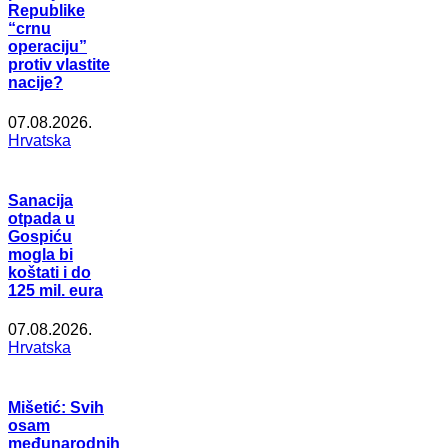
Republike
“crnu
operaciju”
protiv vlastite
nacije?
07.08.2026.
Hrvatska
Sanacija
otpada u
Gospiću
mogla bi
koštati i do
125 mil. eura
07.08.2026.
Hrvatska
Mišetić: Svih
osam
međunarodnih