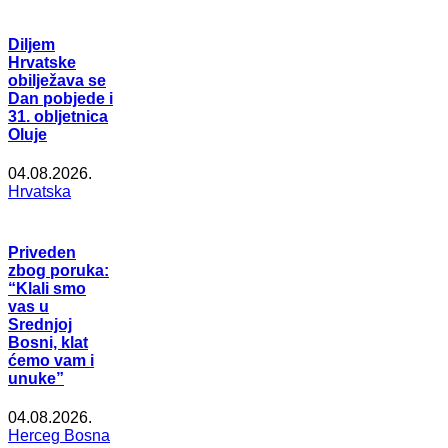
Diljem
Hrvatske
obilježava se
Dan pobjede i
31. obljetnica
Oluje
04.08.2026.
Hrvatska
Priveden
zbog poruka:
“Klali smo
vas u
Srednjoj
Bosni, klat
ćemo vam i
unuke”
04.08.2026.
Herceg Bosna