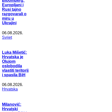
Bloomberg:
Europljani i
Rusi tajno
razgovarali o
miru u
Ukrajini
06.08.2026.
Svijet
Luka Mišetić:
Hrvatska je
Olujom
oslobodila
vlastiti teritorij
i spasila BiH
06.08.2026.
Hrvatska
Milanović:
Hrvatski