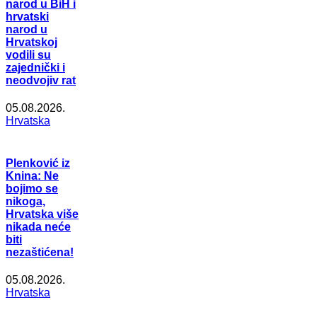
narod u BiH i
hrvatski
narod u
Hrvatskoj
vodili su
zajednički i
neodvojiv rat
05.08.2026.
Hrvatska
Plenković iz
Knina: Ne
bojimo se
nikoga,
Hrvatska više
nikada neće
biti
nezaštićena!
05.08.2026.
Hrvatska