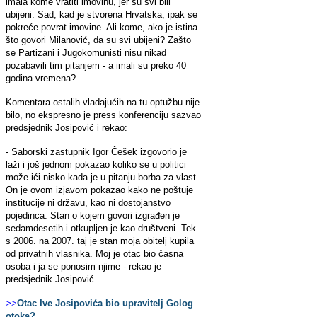
imala kome vratiti imovinu, jer su svi bili
ubijeni. Sad, kad je stvorena Hrvatska, ipak se
pokreće povrat imovine. Ali kome, ako je istina
što govori Milanović, da su svi ubijeni? Zašto
se Partizani i Jugokomunisti nisu nikad
pozabavili tim pitanjem - a imali su preko 40
godina vremena?
Komentara ostalih vladajućih na tu optužbu nije
bilo, no ekspresno je press konferenciju sazvao
predsjednik Josipović i rekao:
- Saborski zastupnik Igor Češek izgovorio je
laži i još jednom pokazao koliko se u politici
može ići nisko kada je u pitanju borba za vlast.
On je ovom izjavom pokazao kako ne poštuje
institucije ni državu, kao ni dostojanstvo
pojedinca. Stan o kojem govori izgrađen je
sedamdesetih i otkupljen je kao društveni. Tek
s 2006. na 2007. taj je stan moja obitelj kupila
od privatnih vlasnika. Moj je otac bio časna
osoba i ja se ponosim njime - rekao je
predsjednik Josipović.
>>
Otac Ive Josipovića bio upravitelj Golog
otoka?