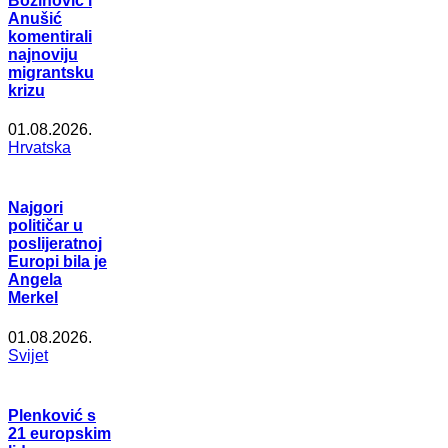
Božinović i
Anušić
komentirali
najnoviju
migrantsku
krizu
01.08.2026.
Hrvatska
Najgori
političar u
poslijeratnoj
Europi bila je
Angela
Merkel
01.08.2026.
Svijet
Plenković s
21 europskim