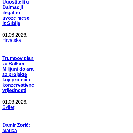
Ugostitelji u
Dalmaciji
ilegalno
uvoze meso
iz Srbije
01.08.2026.
Hrvatska
Trumpov plan
za Balkan:
Milijuni dolara
za projekte
koji promiču
konzervativne
vrijednosti
01.08.2026.
Svijet
Damir Zorić:
Matica