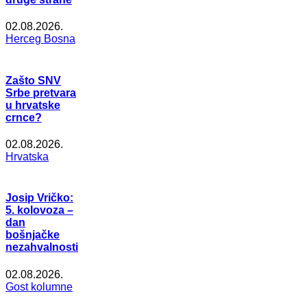
02.08.2026.
Herceg Bosna
Zašto SNV
Srbe pretvara
u hrvatske
crnce?
02.08.2026.
Hrvatska
Josip Vričko:
5. kolovoza –
dan
bošnjačke
nezahvalnosti
02.08.2026.
Gost kolumne