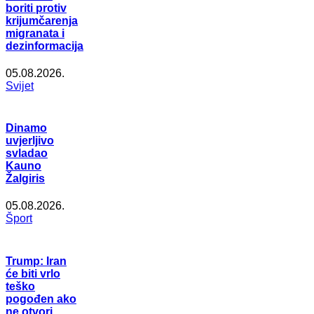
boriti protiv
krijumčarenja
migranata i
dezinformacija
05.08.2026.
Svijet
Dinamo
uvjerljivo
svladao
Kauno
Žalgiris
05.08.2026.
Šport
Trump: Iran
će biti vrlo
teško
pogođen ako
ne otvori