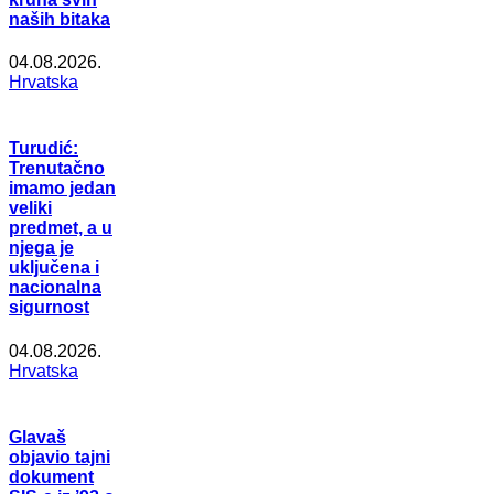
naših bitaka
04.08.2026.
Hrvatska
Turudić:
Trenutačno
imamo jedan
veliki
predmet, a u
njega je
uključena i
nacionalna
sigurnost
04.08.2026.
Hrvatska
Glavaš
objavio tajni
dokument