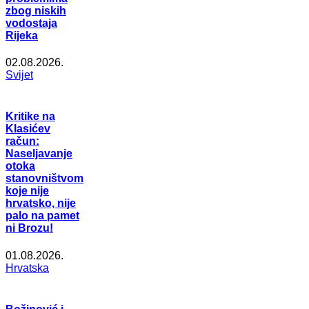
zbog niskih
vodostaja
Rijeka
02.08.2026.
Svijet
Kritike na
Klasićev
račun:
Naseljavanje
otoka
stanovništvom
koje nije
hrvatsko, nije
palo na pamet
ni Brozu!
01.08.2026.
Hrvatska