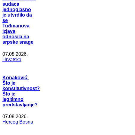
sudaca
jednoglasno
je utvrdilo da
se
Tuđmanova
izjava
odnosila na
srpske snage
07.08.2026.
Hrvatska
Konaković:
Što je
konstitutivnost?
Što je
legitimno
predstavljanje?
07.08.2026.
Herceg Bosna