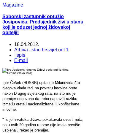
Magazine
Saborski zastupnik optužio
Josipovića: Predsjednik živi u stanu
koji je oduzet jednoj židovskoj
obitelji!
18.04.2012.
Arhiva - stari hrsvijet.net 1
Ispis
E-mail
Igor Češek (HDSSB) upitao je Milanovića što
njegova vlada radi na povratu imovine otete
nakon Drugog svjetskog rata, na što mu je
premijer odgovorio da treba napraviti razliku
između otete i nacionalizirane ili konfiscirane
imovine.
"Tu je hrvatska država pokušavala uvesti reda,
no u ovih 20 godina u tome nije imala previše
uspjeha", rekao je premijer.