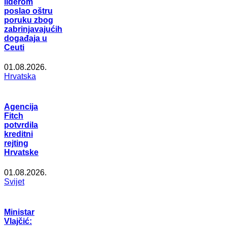
liderom
poslao oštru
poruku zbog
zabrinjavajućih
događaja u
Ceuti
01.08.2026.
Hrvatska
Agencija
Fitch
potvrdila
kreditni
rejting
Hrvatske
01.08.2026.
Svijet
Ministar
Vlajčić: