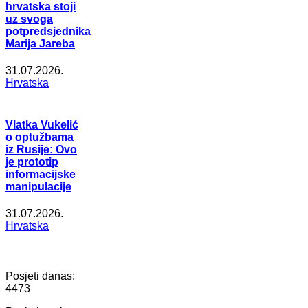
hrvatska stoji
uz svoga
potpredsjednika
Marija Jareba
31.07.2026.
Hrvatska
Vlatka Vukelić
o optužbama
iz Rusije: Ovo
je prototip
informacijske
manipulacije
31.07.2026.
Hrvatska
Posjeti danas:
4473