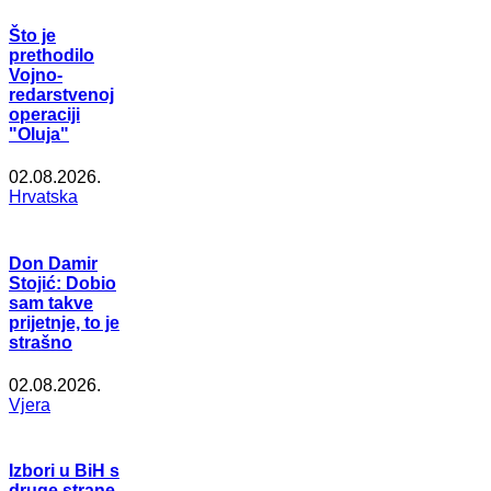
Što je
prethodilo
Vojno-
redarstvenoj
operaciji
"Oluja"
02.08.2026.
Hrvatska
Don Damir
Stojić: Dobio
sam takve
prijetnje, to je
strašno
02.08.2026.
Vjera
Izbori u BiH s
druge strane