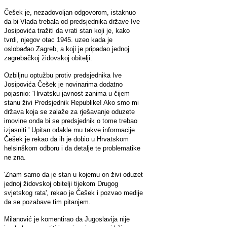
Češek je, nezadovoljan odgovorom, istaknuo
da bi Vlada trebala od predsjednika države Ive
Josipovića tražiti da vrati stan koji je, kako
tvrdi, njegov otac 1945. uzeo kada je
oslobađao Zagreb, a koji je pripadao jednoj
zagrebačkoj židovskoj obitelji.
Ozbiljnu optužbu protiv predsjednika Ive
Josipovića Češek je novinarima dodatno
pojasnio: 'Hrvatsku javnost zanima u čijem
stanu živi Predsjednik Republike! Ako smo mi
država koja se zalaže za rješavanje oduzete
imovine onda bi se predsjednik o tome trebao
izjasniti.' Upitan odakle mu takve informacije
Češek je rekao da ih je dobio u Hrvatskom
helsinškom odboru i da detalje te problematike
ne zna.
'Znam samo da je stan u kojemu on živi oduzet
jednoj židovskoj obitelji tijekom Drugog
svjetskog rata', rekao je Češek i pozvao medije
da se pozabave tim pitanjem.
Milanović je komentirao da Jugoslavija nije