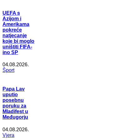
UEFA s
Azijom i
Amerikama
pokreće
natjecanje
koje bi moglo
uništiti FIFA-
ino SP
04.08.2026.
Šport
Papa Lav
uputio
posebnu
poruku za
Mladifest u
Međugorju
04.08.2026.
Vjera