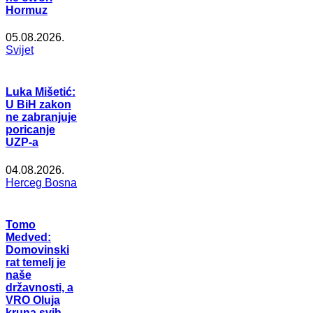
Hormuz
05.08.2026.
Svijet
Luka Mišetić:
U BiH zakon
ne zabranjuje
poricanje
UZP-a
04.08.2026.
Herceg Bosna
Tomo
Medved:
Domovinski
rat temelj je
naše
državnosti, a
VRO Oluja
kruna svih