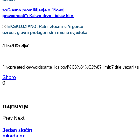
>>Glasno promišljanje o "Novoj
pravednosti": Kakvo drvo - takav klin!
>>
EKSKLUZIVNO: Ratni zločini u Vrgorcu –
uzroci, glavni protagonisti i imena svjedoka
(Hina/HRsvijet)
{linkr:related;keywords:ante+josipovi%C3%84%C2%87;limit:7;title:vez
Share
0
najnovije
Prev
Next
Jedan zločin
nikada ne