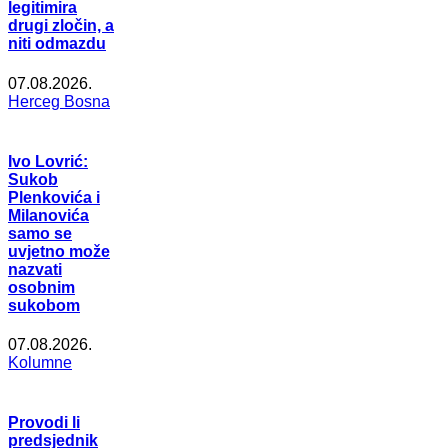
legitimira
drugi zločin, a
niti odmazdu
07.08.2026.
Herceg Bosna
Ivo Lovrić:
Sukob
Plenkovića i
Milanovića
samo se
uvjetno može
nazvati
osobnim
sukobom
07.08.2026.
Kolumne
Provodi li
predsjednik