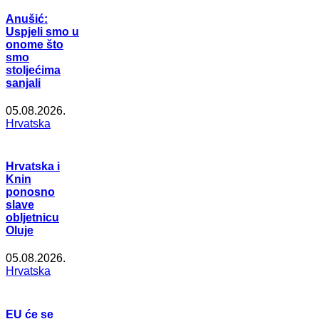
Anušić:
Uspjeli smo u
onome što
smo
stoljećima
sanjali
05.08.2026.
Hrvatska
Hrvatska i
Knin
ponosno
slave
obljetnicu
Oluje
05.08.2026.
Hrvatska
EU će se