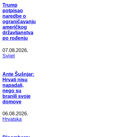
Trump
potpisao
naredbe o
ograničavanju
američkog
državljanstva
po rođenju
07.08.2026.
Svijet
Ante Šušnjar:
Hrvati nisu
napadali,
nego su
branili svoje
domove
06.08.2026.
Hrvatska