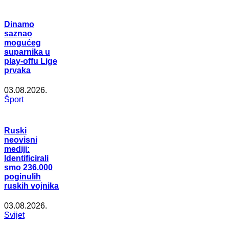
Dinamo
saznao
mogućeg
suparnika u
play-offu Lige
prvaka
03.08.2026.
Šport
Ruski
neovisni
mediji:
Identificirali
smo 236.000
poginulih
ruskih vojnika
03.08.2026.
Svijet