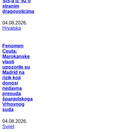
SIS-a iz ’92 o
stranim
dragovoljcima
04.08.2026.
Hrvatska
Fenomen
Ceuta:
Marokanske
vlasti
upozorile su
Madrid na
rizik koji
donosi
nedavna
presuda
španjolskoga
Vrhovnog
suda
04.08.2026.
Svijet