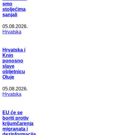
smo
stoljećima
sanjali
05.08.2026.
Hrvatska
Hrvatska i
Knin
ponosno
slave
obljetnicu
Oluje
05.08.2026.
Hrvatska
EU će se
boriti protiv
krijumčarenja
migranata i
dezinformacija