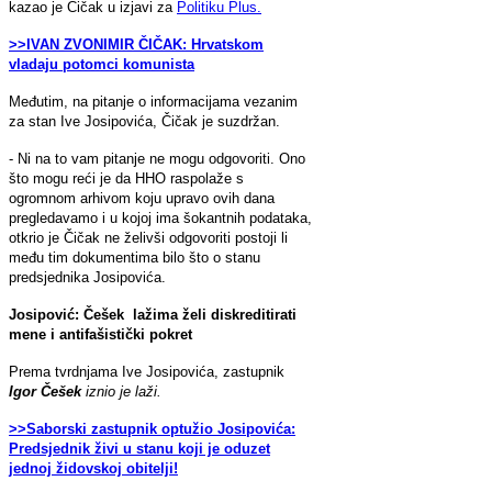
kazao je Čičak u izjavi za
Politiku Plus.
>>IVAN ZVONIMIR ČIČAK: Hrvatskom
vladaju potomci komunista
Međutim, na pitanje o informacijama vezanim
za stan Ive Josipovića, Čičak je suzdržan.
- Ni na to vam pitanje ne mogu odgovoriti. Ono
što mogu reći je da HHO raspolaže s
ogromnom arhivom koju upravo ovih dana
pregledavamo i u kojoj ima šokantnih podataka,
otkrio je Čičak ne želivši odgovoriti postoji li
među tim dokumentima bilo što o stanu
predsjednika Josipovića.
Josipović: Češek lažima želi diskreditirati
mene i antifašistički pokret
Prema tvrdnjama Ive Josipovića, zastupnik
Igor Češek
iznio je laži.
>>Saborski zastupnik optužio Josipovića:
Predsjednik živi u stanu koji je oduzet
jednoj židovskoj obitelji!