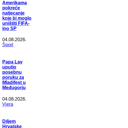
Amerikama
pokreće
natjecanje
koje bi moglo
uništiti FIFA-
ino SP
04.08.2026.
Šport
Papa Lav
uputio
posebnu
poruku za
Mladifest u
Međugorju
04.08.2026.
Vjera
Diljem
Hrvatske