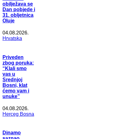
obilježava se
Dan pobjede i
31. obljetnica
Oluje
04.08.2026.
Hrvatska
Priveden
zbog poruka:
“Klali smo
vas u
Srednjoj
Bosni, klat
ćemo vam i
unuke”
04.08.2026.
Herceg Bosna
Dinamo
saznao