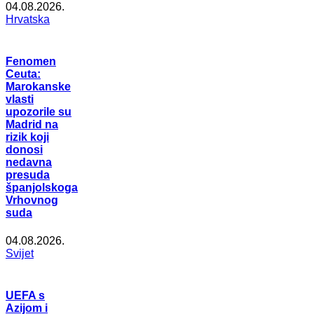
04.08.2026.
Hrvatska
Fenomen
Ceuta:
Marokanske
vlasti
upozorile su
Madrid na
rizik koji
donosi
nedavna
presuda
španjolskoga
Vrhovnog
suda
04.08.2026.
Svijet
UEFA s
Azijom i