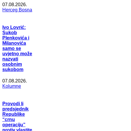
07.08.2026.
Herceg Bosna
Ivo Lovrić:
Sukob
Plenkovića i
Milanovića
samo se
uvjetno može
nazvati
osobnim
sukobom
07.08.2026.
Kolumne
Provodi li
predsjednik
Republike
“crnu
operaciju”
protiv vlastite