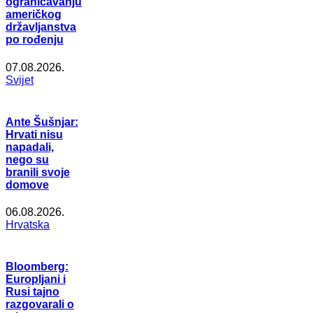
ograničavanju
američkog
državljanstva
po rođenju
07.08.2026.
Svijet
Ante Šušnjar:
Hrvati nisu
napadali,
nego su
branili svoje
domove
06.08.2026.
Hrvatska
Bloomberg:
Europljani i
Rusi tajno
razgovarali o