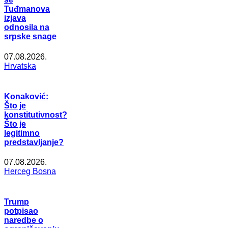
Tuđmanova
izjava
odnosila na
srpske snage
07.08.2026.
Hrvatska
Konaković:
Što je
konstitutivnost?
Što je
legitimno
predstavljanje?
07.08.2026.
Herceg Bosna
Trump
potpisao
naredbe o