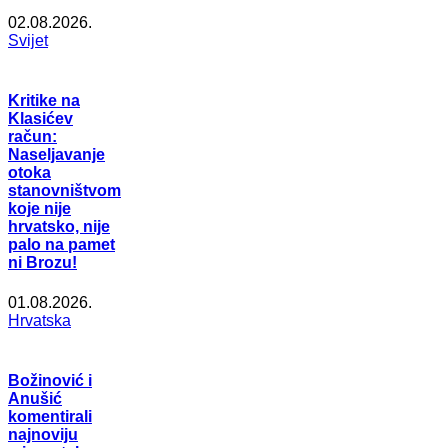
02.08.2026.
Svijet
Kritike na
Klasićev
račun:
Naseljavanje
otoka
stanovništvom
koje nije
hrvatsko, nije
palo na pamet
ni Brozu!
01.08.2026.
Hrvatska
Božinović i
Anušić
komentirali
najnoviju