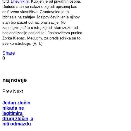
tvrdi
Dnevnik.hr
. Kupljen je od privatnih osoba.
Doduše stan se nalazi u zgradi upisanoj kao
društveno vlasništvo. Gruntovnica je to
izbrisala na zahtjev Josipovićevih jer je njihov
stan bio izuzet od nacionalizacije. No
zanimljivo je što u istoj zgradi stan izuzet od
nacionalizacije posjeduje i Josipovićeva punica
Zorka Klepac. Međutim, za predsjednika su to
sve konstrukcije. (R.H.)
Share
0
najnovije
Prev
Next
Jedan zločin
nikada ne
legitimira
drugi zločin, a
niti odmazdu