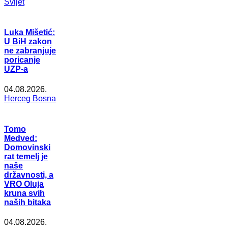
Svijet
Luka Mišetić:
U BiH zakon
ne zabranjuje
poricanje
UZP-a
04.08.2026.
Herceg Bosna
Tomo
Medved:
Domovinski
rat temelj je
naše
državnosti, a
VRO Oluja
kruna svih
naših bitaka
04.08.2026.