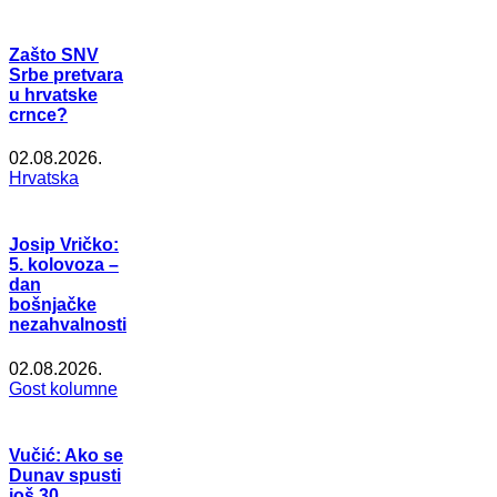
Zašto SNV
Srbe pretvara
u hrvatske
crnce?
02.08.2026.
Hrvatska
Josip Vričko:
5. kolovoza –
dan
bošnjačke
nezahvalnosti
02.08.2026.
Gost kolumne
Vučić: Ako se
Dunav spusti
još 30