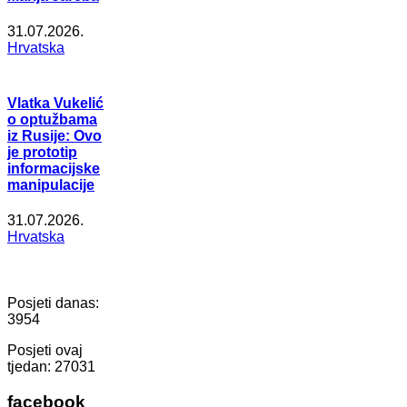
31.07.2026.
Hrvatska
Vlatka Vukelić
o optužbama
iz Rusije: Ovo
je prototip
informacijske
manipulacije
31.07.2026.
Hrvatska
Posjeti danas:
3954
Posjeti ovaj
tjedan:
27031
facebook