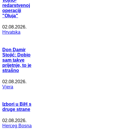
Vojno-
redarstvenoj
operaciji
"Oluja"
02.08.2026.
Hrvatska
Don Damir
Stojić: Dobio
sam takve
prijetnje, to je
strašno
02.08.2026.
Vjera
Izbori u BiH s
druge strane
02.08.2026.
Herceg Bosna