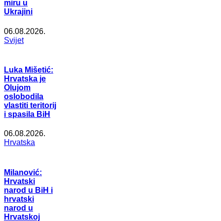
miru u
Ukrajini
06.08.2026.
Svijet
Luka Mišetić:
Hrvatska je
Olujom
oslobodila
vlastiti teritorij
i spasila BiH
06.08.2026.
Hrvatska
Milanović:
Hrvatski
narod u BiH i
hrvatski
narod u
Hrvatskoj