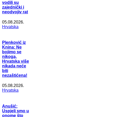
vodili su
zajednički i
neodvojiv rat
05.08.2026.
Hrvatska
Plenković iz
Knina: Ne
bojimo se
nikoga,
Hrvatska više
nikada neće
biti
nezaštićena!
05.08.2026.
Hrvatska
Anušić:
Uspjeli smo u
onome što