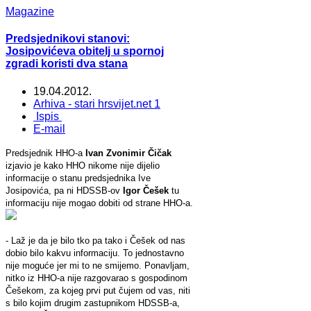
Magazine
Predsjednikovi stanovi:
Josipovićeva obitelj u spornoj
zgradi koristi dva stana
19.04.2012.
Arhiva - stari hrsvijet.net 1
Ispis
E-mail
Predsjednik HHO-a
Ivan Zvonimir Čičak
izjavio je kako HHO nikome nije dijelio
informacije o stanu predsjednika Ive
Josipovića, pa ni HDSSB-ov
Igor Češek
tu
informaciju nije mogao dobiti od strane HHO-a.
- Laž je da je bilo tko pa tako i Češek od nas
dobio bilo kakvu informaciju. To jednostavno
nije moguće jer mi to ne smijemo. Ponavljam,
nitko iz HHO-a nije razgovarao s gospodinom
Češekom, za kojeg prvi put čujem od vas, niti
s bilo kojim drugim zastupnikom HDSSB-a,