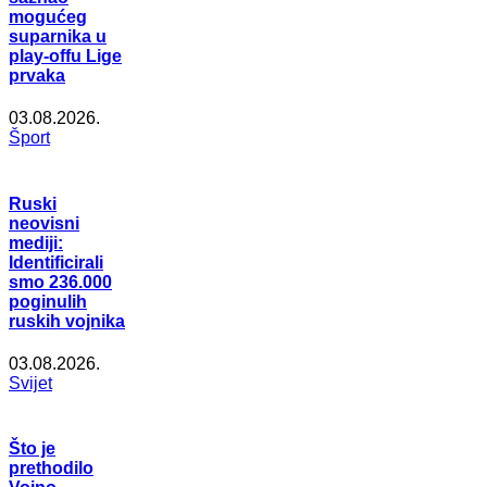
mogućeg
suparnika u
play-offu Lige
prvaka
03.08.2026.
Šport
Ruski
neovisni
mediji:
Identificirali
smo 236.000
poginulih
ruskih vojnika
03.08.2026.
Svijet
Što je
prethodilo