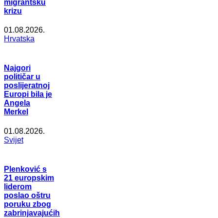
migrantsku
krizu
01.08.2026.
Hrvatska
Najgori
političar u
poslijeratnoj
Europi bila je
Angela
Merkel
01.08.2026.
Svijet
Plenković s
21 europskim
liderom
poslao oštru
poruku zbog
zabrinjavajućih