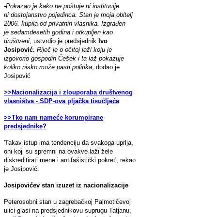
-Pokazao je kako ne poštuje ni institucije
ni dostojanstvo pojedinca. Stan je moja obitelj
2006. kupila od privatnih vlasnika. Izgrađen
je sedamdesetih godina i otkupljen kao
društveni
, ustvrdio je predsjednik
Ivo
Josipović.
Riječ je o očitoj laži koju je
izgovorio gospodin Češek i ta laž pokazuje
koliko nisko može pasti politika
, dodao je
Josipović
>>Nacionalizacija i zlouporaba društvenog
vlasništva - SDP-ova pljačka tisućljeća
>>Tko nam nameće korumpirane
predsjednike?
'Takav istup ima tendenciju da svakoga uprlja,
oni koji su spremni na ovakve laži žele
diskreditirati mene i antifašistički pokret', rekao
je Josipović.
Josipovićev stan izuzet iz nacionalizacije
Peterosobni stan u zagrebačkoj Palmotičevoj
ulici glasi na predsjednikovu suprugu Tatjanu,