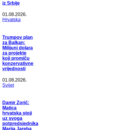
iz Srbije
01.08.2026.
Hrvatska
Trumpov plan
za Balkan:
Milijuni dolara
za projekte
koji promiču
konzervativne
vrijednosti
01.08.2026.
Svijet
Damir Zorić:
Matica
hrvatska stoji
uz svoga
potpredsjednika
Marija Jareba