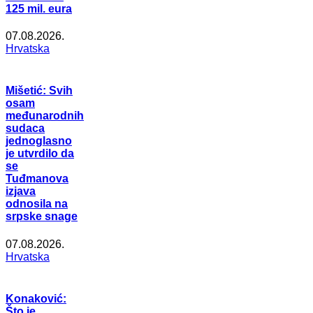
125 mil. eura
07.08.2026.
Hrvatska
Mišetić: Svih
osam
međunarodnih
sudaca
jednoglasno
je utvrdilo da
se
Tuđmanova
izjava
odnosila na
srpske snage
07.08.2026.
Hrvatska
Konaković:
Što je