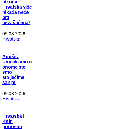
nikoga,
Hrvatska više
nikada neće
biti
nezaštićena!
05.08.2026.
Hrvatska
Anušić:
Uspjeli smo u
onome što
smo
stoljećima
sanjali
05.08.2026.
Hrvatska
Hrvatska i
Knin
ponosno