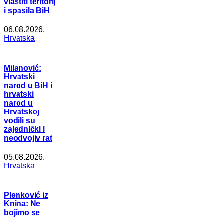
vlastiti teritorij
i spasila BiH
06.08.2026.
Hrvatska
Milanović:
Hrvatski
narod u BiH i
hrvatski
narod u
Hrvatskoj
vodili su
zajednički i
neodvojiv rat
05.08.2026.
Hrvatska
Plenković iz
Knina: Ne
bojimo se