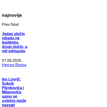
najnovije
Prev
Next
Jedan zločin
nikada ne
legitimira
drugi zločin, a
niti odmazdu
07.08.2026.
Herceg Bosna
Ivo Lovrić:
Sukob
Plenkovića i
Milanovića
samo se
uvjetno može
nazvati