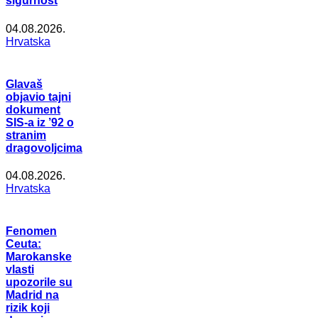
sigurnost
04.08.2026.
Hrvatska
Glavaš
objavio tajni
dokument
SIS-a iz ’92 o
stranim
dragovoljcima
04.08.2026.
Hrvatska
Fenomen
Ceuta:
Marokanske
vlasti
upozorile su
Madrid na
rizik koji