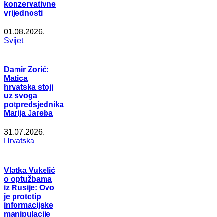
konzervativne
vrijednosti
01.08.2026.
Svijet
Damir Zorić:
Matica
hrvatska stoji
uz svoga
potpredsjednika
Marija Jareba
31.07.2026.
Hrvatska
Vlatka Vukelić
o optužbama
iz Rusije: Ovo
je prototip
informacijske
manipulacije