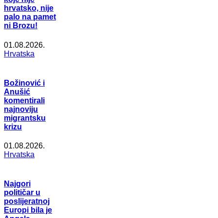
hrvatsko, nije
palo na pamet
ni Brozu!
01.08.2026.
Hrvatska
Božinović i
Anušić
komentirali
najnoviju
migrantsku
krizu
01.08.2026.
Hrvatska
Najgori
političar u
poslijeratnoj
Europi bila je