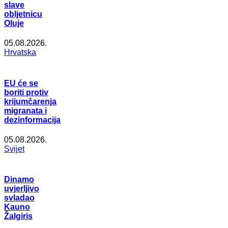
slave
obljetnicu
Oluje
05.08.2026.
Hrvatska
EU će se
boriti protiv
krijumčarenja
migranata i
dezinformacija
05.08.2026.
Svijet
Dinamo
uvjerljivo
svladao
Kauno
Žalgiris