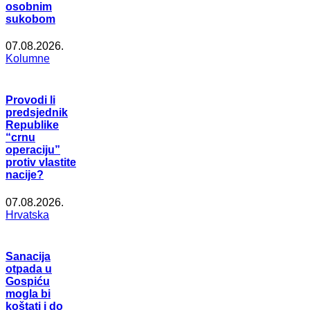
osobnim
sukobom
07.08.2026.
Kolumne
Provodi li
predsjednik
Republike
“crnu
operaciju”
protiv vlastite
nacije?
07.08.2026.
Hrvatska
Sanacija
otpada u
Gospiću
mogla bi
koštati i do