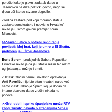
poručio kako je glavni zadatak da se u
Jasenovcu ne drže politički govori, nego se
djecu uči što se stvarno dogodilo.
-'Jedina zastava pod koju moramo stati je
zastava demokratske i neovisne Hrvatske',
rekao je u svom govoru premijer Zoran
Milanović.
>>Slaven Letica o potrebi revidiranja
povijesti: Moj brat, koji je umro u El Shattu,
pretvoren je u žrtvu Jasenovca
Boris
Šprem
, predsjednik Sabora Republike
Hrvatske rekao je da je ustaški režim bio režim
ugnjetavanja, mržnje i smrti.
-'Ustaški zločini nemaju nikakvih opravdanja.
Anti
Paveliću
nije bio bitan hrvatski narod već
samo vlast', rekao je Šprem koji je dodao da
imamo obavezu da se zločini nikada ne
ponove.
>>Srbi dobili ispriku španjolske mreže RTV
zbog "krivih" navoda o stradanjima Srba u