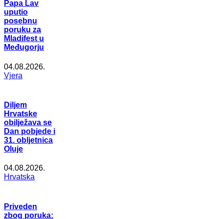
Papa Lav
uputio
posebnu
poruku za
Mladifest u
Međugorju
04.08.2026.
Vjera
Diljem
Hrvatske
obilježava se
Dan pobjede i
31. obljetnica
Oluje
04.08.2026.
Hrvatska
Priveden
zbog poruka: