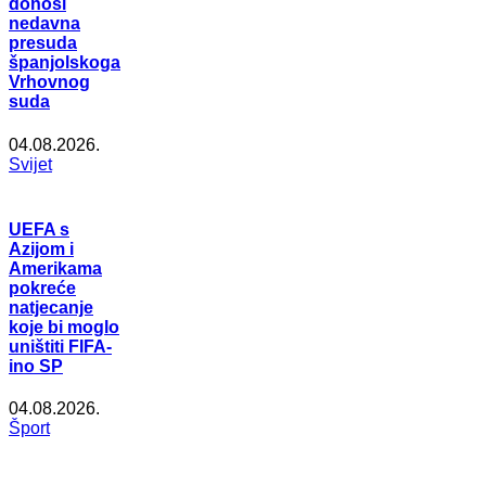
donosi
nedavna
presuda
španjolskoga
Vrhovnog
suda
04.08.2026.
Svijet
UEFA s
Azijom i
Amerikama
pokreće
natjecanje
koje bi moglo
uništiti FIFA-
ino SP
04.08.2026.
Šport