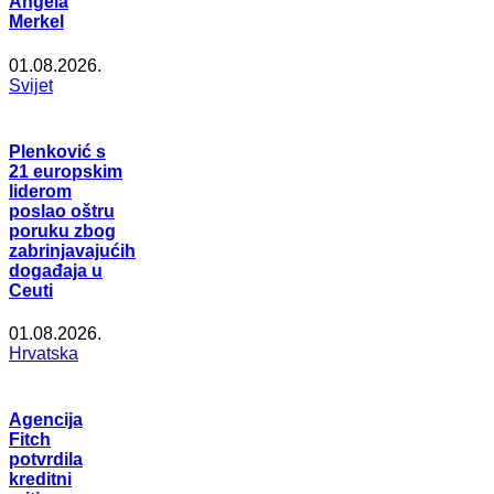
Angela
Merkel
01.08.2026.
Svijet
Plenković s
21 europskim
liderom
poslao oštru
poruku zbog
zabrinjavajućih
događaja u
Ceuti
01.08.2026.
Hrvatska
Agencija
Fitch
potvrdila
kreditni