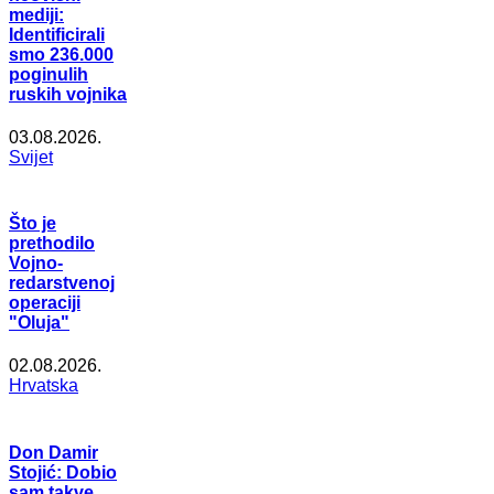
mediji:
Identificirali
smo 236.000
poginulih
ruskih vojnika
03.08.2026.
Svijet
Što je
prethodilo
Vojno-
redarstvenoj
operaciji
"Oluja"
02.08.2026.
Hrvatska
Don Damir
Stojić: Dobio
sam takve