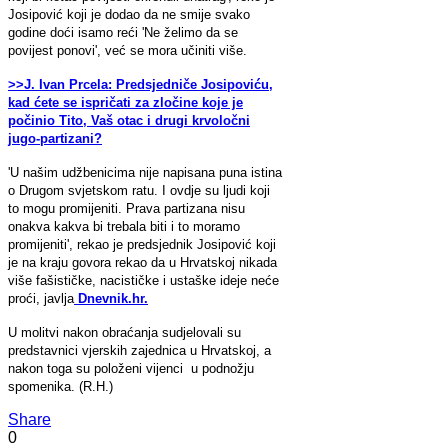
Josipović koji je dodao da ne smije svako
godine doći isamo reći 'Ne želimo da se
povijest ponovi', već se mora učiniti više.
>>J. Ivan Prcela: Predsjedniče Josipoviću,
kad ćete se ispričati za zločine koje je
počinio Tito, Vaš otac i drugi krvoločni
jugo-partizani?
'U našim udžbenicima nije napisana puna istina
o Drugom svjetskom ratu. I ovdje su ljudi koji
to mogu promijeniti. Prava partizana nisu
onakva kakva bi trebala biti i to moramo
promijeniti', rekao je predsjednik Josipović koji
je na kraju govora rekao da u Hrvatskoj nikada
više fašističke, nacističke i ustaške ideje neće
proći, javlja
Dnevnik.hr.
U molitvi nakon obraćanja sudjelovali su
predstavnici vjerskih zajednica u Hrvatskoj, a
nakon toga su položeni vijenci u podnožju
spomenika. (R.H.)
Share
0