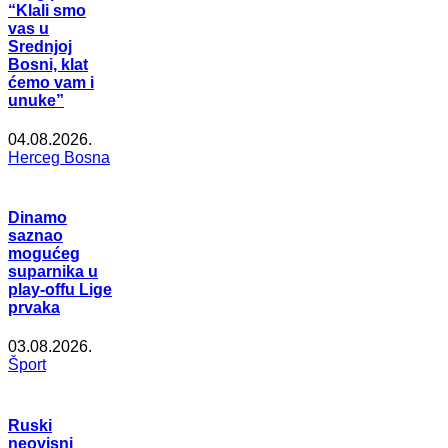
“Klali smo
vas u
Srednjoj
Bosni, klat
ćemo vam i
unuke”
04.08.2026.
Herceg Bosna
Dinamo
saznao
mogućeg
suparnika u
play-offu Lige
prvaka
03.08.2026.
Šport
Ruski
neovisni