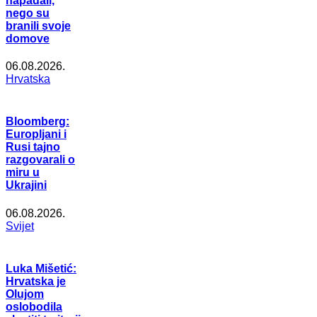
napadali,
nego su
branili svoje
domove
06.08.2026.
Hrvatska
Bloomberg:
Europljani i
Rusi tajno
razgovarali o
miru u
Ukrajini
06.08.2026.
Svijet
Luka Mišetić:
Hrvatska je
Olujom
oslobodila