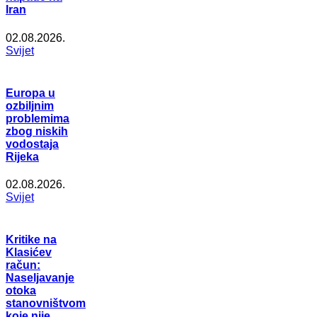
Iran
02.08.2026.
Svijet
Europa u
ozbiljnim
problemima
zbog niskih
vodostaja
Rijeka
02.08.2026.
Svijet
Kritike na
Klasićev
račun:
Naseljavanje
otoka
stanovništvom
koje nije