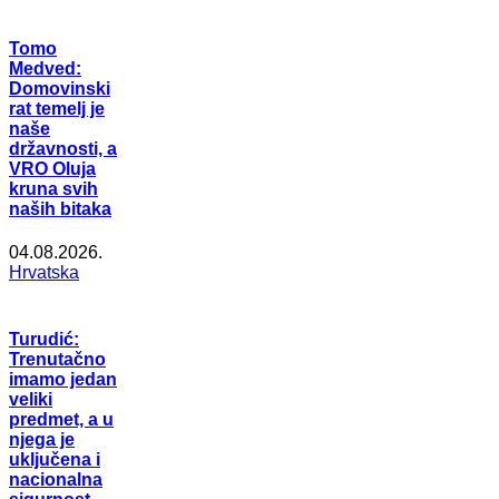
Tomo
Medved:
Domovinski
rat temelj je
naše
državnosti, a
VRO Oluja
kruna svih
naših bitaka
04.08.2026.
Hrvatska
Turudić:
Trenutačno
imamo jedan
veliki
predmet, a u
njega je
uključena i
nacionalna