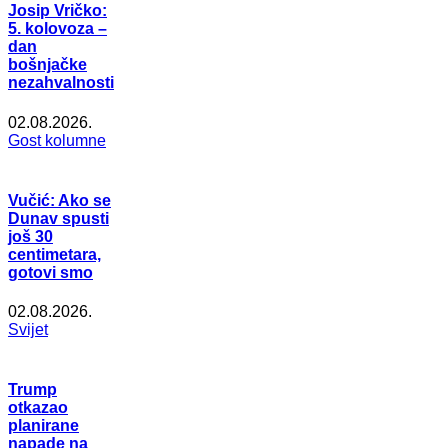
Josip Vričko:
5. kolovoza –
dan
bošnjačke
nezahvalnosti
02.08.2026.
Gost kolumne
Vučić: Ako se
Dunav spusti
još 30
centimetara,
gotovi smo
02.08.2026.
Svijet
Trump
otkazao
planirane
napade na