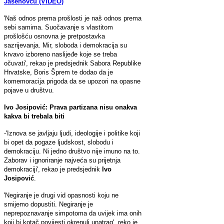
Jasenovcu (VIDEO)
'Naš odnos prema prošlosti je naš odnos prema
sebi samima. Suočavanje s vlastitom
prošlošću osnovna je pretpostavka
sazrijevanja. Mir, sloboda i demokracija su
krvavo izboreno naslijeđe koje se treba
očuvati', rekao je predsjednik Sabora Republike
Hrvatske, Boris Šprem te dodao da je
komemoracija prigoda da se upozori na opasne
pojave u društvu.
Ivo Josipović:
Prava partizana nisu onakva
kakva bi trebala biti
-'Iznova se javljaju ljudi, ideologije i politike koji
bi opet da pogaze ljudskost, slobodu i
demokraciju. Ni jedno društvo nije imuno na to.
Zaborav i ignoriranje najveća su prijetnja
demokraciji', rekao je predsjednik
Ivo
Josipović
.
'Negiranje je drugi vid opasnosti koju ne
smijemo dopustiti. Negiranje je
neprepoznavanje simpotoma da uvijek ima onih
koji bi kotač povijesti okrenuli unatrag', reko je