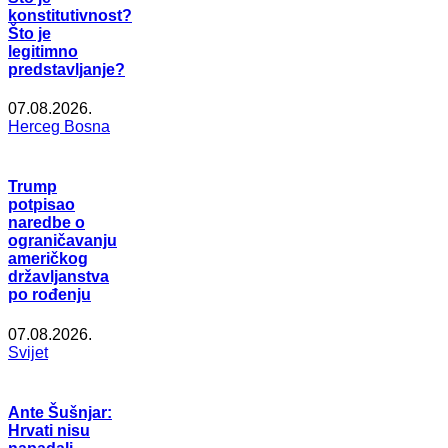
konstitutivnost?
Što je
legitimno
predstavljanje?
07.08.2026.
Herceg Bosna
Trump
potpisao
naredbe o
ograničavanju
američkog
državljanstva
po rođenju
07.08.2026.
Svijet
Ante Šušnjar:
Hrvati nisu