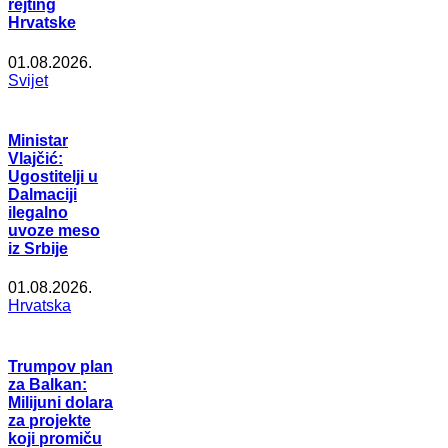
rejting
Hrvatske
01.08.2026.
Svijet
Ministar
Vlajčić:
Ugostitelji u
Dalmaciji
ilegalno
uvoze meso
iz Srbije
01.08.2026.
Hrvatska
Trumpov plan
za Balkan:
Milijuni dolara
za projekte
koji promiču