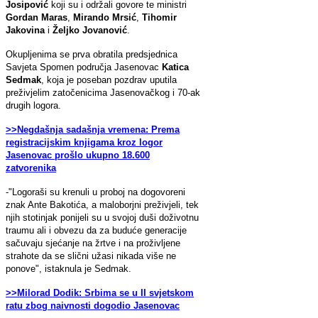
Josipović
koji su i održali govore te ministri
Gordan Maras
,
Mirando Mrsić
,
Tihomir
Jakovina
i
Željko Jovanović
.
Okupljenima se prva obratila predsjednica
Savjeta Spomen područja Jasenovac
Katica
Sedmak
, koja je poseban pozdrav uputila
preživjelim zatočenicima Jasenovačkog i 70-ak
drugih logora.
>>Negdašnja sadašnja vremena:
Prema
registracijskim knjigama kroz logor
Jasenovac prošlo ukupno 18.600
zatvorenika
-"Logoraši su krenuli u proboj na dogovoreni
znak Ante Bakotića, a maloborjni preživjeli, tek
njih stotinjak ponijeli su u svojoj duši doživotnu
traumu ali i obvezu da za buduće generacije
sačuvaju sjećanje na žrtve i na proživljene
strahote da se slični užasi nikada više ne
ponove", istaknula je Sedmak.
>>Milorad Dodik: Srbima se u II svjetskom
ratu zbog naivnosti dogodio Jasenovac