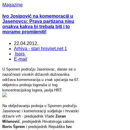
Magazine
Ivo Josipović na komemoraciji u
Jasenovcu: Prava partizana nisu
onakva kakva bi trebala biti i to
moramo promijeniti!
22.04.2012.
Arhiva - stari hrsvijet.net 1
Ispis
E-mail
U Spomen području Jasenovac, danas se u
nazočnosti visokih državnih dužnosnika
održava komemoracija u znak sjećanja na 67.
obljetnicu proboja logoraša iz tog
koncentracijskog logora, javlja HRT.
Na obilježavanju proboja u Spomen području
Jasenovac i komemoraciji sudjeluje i hrvatski
državni vrh - predsjednik Vlade
Zoran
Milanović
, predsjednik Hrvatskoga sabora
Boris Šprem
i predsjednik Republike
Ivo