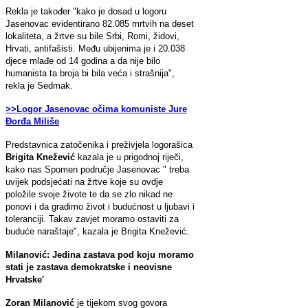
Rekla je također "kako je dosad u logoru
Jasenovac evidentirano 82.085 mrtvih na deset
lokaliteta, a žrtve su bile Srbi, Romi, židovi,
Hrvati, antifašisti. Među ubijenima je i 20.038
djece mlađe od 14 godina a da nije bilo
humanista ta broja bi bila veća i strašnija",
rekla je Sedmak.
>>Logor Jasenovac očima komuniste Jure
Đorđa Miliše
Predstavnica zatočenika i preživjela logorašica
Brigita Knežević
kazala je u prigodnoj riječi,
kako nas Spomen područje Jasenovac " treba
uvijek podsjećati na žrtve koje su ovdje
položile svoje živote te da se zlo nikad ne
ponovi i da gradimo život i budućnost u ljubavi i
toleranciji. Takav zavjet moramo ostaviti za
buduće naraštaje", kazala je Brigita Knežević.
Milanović:
Jedina zastava pod koju moramo
stati je zastava demokratske i neovisne
Hrvatske'
Zoran
Milanović
je tijekom svog govora