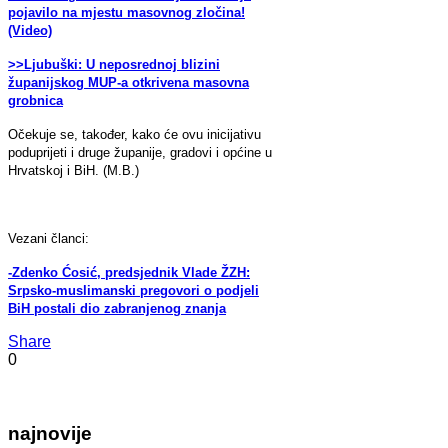
pojavilo na mjestu masovnog zločina!
(Video)
>>Ljubuški: U neposrednoj blizini
županijskog MUP-a otkrivena masovna
grobnica
Očekuje se, također, kako će ovu inicijativu
poduprijeti i druge županije, gradovi i općine u
Hrvatskoj i BiH. (M.B.)
Vezani članci:
-Zdenko Ćosić, predsjednik Vlade ŽZH:
Srpsko-muslimanski pregovori o podjeli
BiH postali dio zabranjenog znanja
Share
0
najnovije