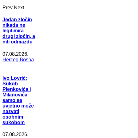
Prev
Next
Jedan zločin
nikada ne
legitimira
drugi zločin, a
niti odmazdu
07.08.2026.
Herceg Bosna
Ivo Lovrić:
Sukob
Plenkovića i
Milanovića
samo se
uvjetno može
nazvati
osobnim
sukobom
07.08.2026.