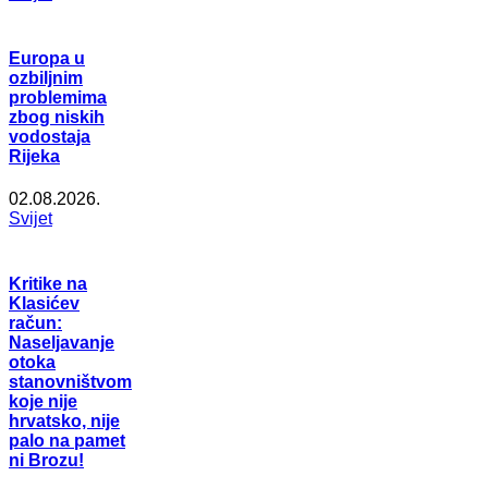
Europa u
ozbiljnim
problemima
zbog niskih
vodostaja
Rijeka
02.08.2026.
Svijet
Kritike na
Klasićev
račun:
Naseljavanje
otoka
stanovništvom
koje nije
hrvatsko, nije
palo na pamet
ni Brozu!