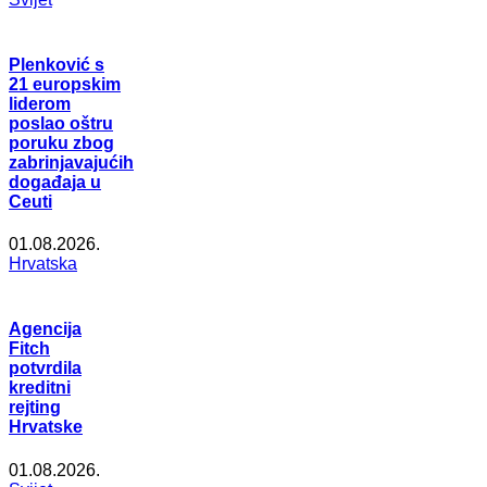
Plenković s
21 europskim
liderom
poslao oštru
poruku zbog
zabrinjavajućih
događaja u
Ceuti
01.08.2026.
Hrvatska
Agencija
Fitch
potvrdila
kreditni
rejting
Hrvatske
01.08.2026.