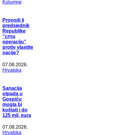
Kolumne
Provodi li
predsjednik
Republike
“crnu
operaciju”
protiv vlastite
nacije?
07.08.2026.
Hrvatska
Sanacija
otpada u
Gospiću
mogla bi
koštati i do
125 mil. eura
07.08.2026.
Hrvatska