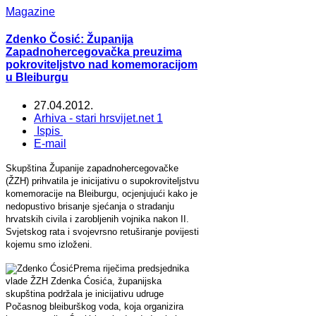
Magazine
Zdenko Čosić: Županija
Zapadnohercegovačka preuzima
pokroviteljstvo nad komemoracijom
u Bleiburgu
27.04.2012.
Arhiva - stari hrsvijet.net 1
Ispis
E-mail
Skupština Županije zapadnohercegovačke
(ŽZH) prihvatila je inicijativu o supokroviteljstvu
komemoracije na Bleiburgu, ocjenjujući kako je
nedopustivo brisanje sjećanja o stradanju
hrvatskih civila i zarobljenih vojnika nakon II.
Svjetskog rata i svojevrsno retuširanje povijesti
kojemu smo izloženi.
Prema riječima predsjednika
vlade ŽZH Zdenka Ćosića, županijska
skupština podržala je inicijativu udruge
Počasnog bleiburškog voda, koja organizira