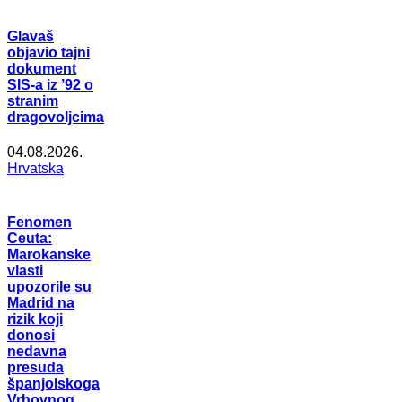
Glavaš
objavio tajni
dokument
SIS-a iz ’92 o
stranim
dragovoljcima
04.08.2026.
Hrvatska
Fenomen
Ceuta:
Marokanske
vlasti
upozorile su
Madrid na
rizik koji
donosi
nedavna
presuda
španjolskoga
Vrhovnog