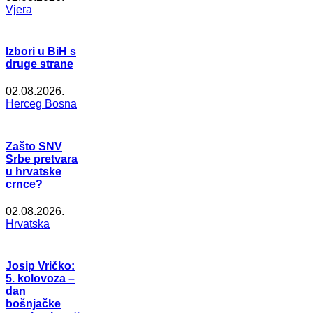
Vjera
Izbori u BiH s
druge strane
02.08.2026.
Herceg Bosna
Zašto SNV
Srbe pretvara
u hrvatske
crnce?
02.08.2026.
Hrvatska
Josip Vričko:
5. kolovoza –
dan
bošnjačke