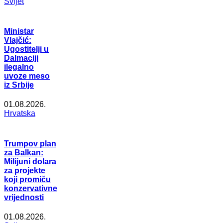
Svijet
Ministar
Vlajčić:
Ugostitelji u
Dalmaciji
ilegalno
uvoze meso
iz Srbije
01.08.2026.
Hrvatska
Trumpov plan
za Balkan:
Milijuni dolara
za projekte
koji promiču
konzervativne
vrijednosti
01.08.2026.