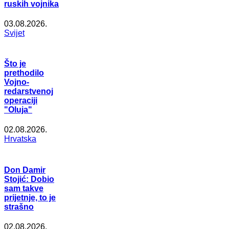
ruskih vojnika
03.08.2026.
Svijet
Što je
prethodilo
Vojno-
redarstvenoj
operaciji
"Oluja"
02.08.2026.
Hrvatska
Don Damir
Stojić: Dobio
sam takve
prijetnje, to je
strašno
02.08.2026.