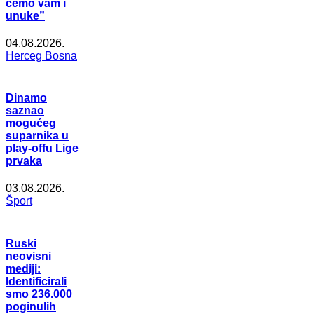
ćemo vam i
unuke”
04.08.2026.
Herceg Bosna
Dinamo
saznao
mogućeg
suparnika u
play-offu Lige
prvaka
03.08.2026.
Šport
Ruski
neovisni
mediji:
Identificirali
smo 236.000
poginulih