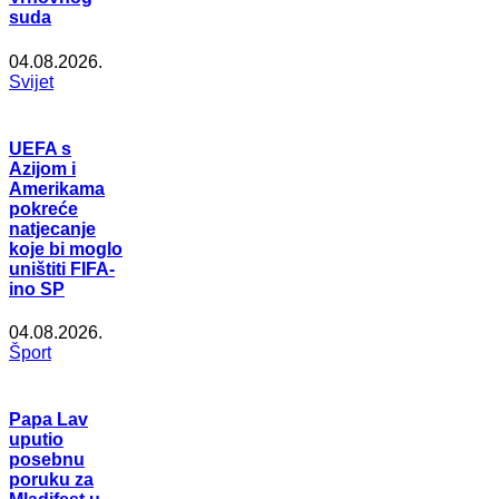
suda
04.08.2026.
Svijet
UEFA s
Azijom i
Amerikama
pokreće
natjecanje
koje bi moglo
uništiti FIFA-
ino SP
04.08.2026.
Šport
Papa Lav
uputio
posebnu
poruku za