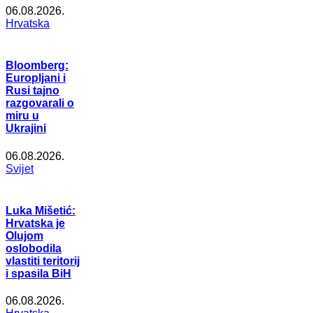
06.08.2026.
Hrvatska
Bloomberg:
Europljani i
Rusi tajno
razgovarali o
miru u
Ukrajini
06.08.2026.
Svijet
Luka Mišetić:
Hrvatska je
Olujom
oslobodila
vlastiti teritorij
i spasila BiH
06.08.2026.