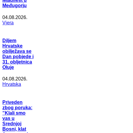
Mladifest u
Međugorju
04.08.2026.
Vjera
Diljem
Hrvatske
obilježava se
Dan pobjede i
31. obljetnica
Oluje
04.08.2026.
Hrvatska
Priveden
zbog poruka:
“Klali smo
vas u
Srednjoj
Bosni, klat