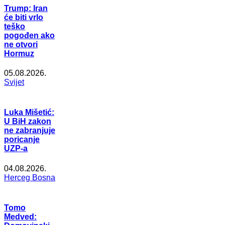
Trump: Iran
će biti vrlo
teško
pogođen ako
ne otvori
Hormuz
05.08.2026.
Svijet
Luka Mišetić:
U BiH zakon
ne zabranjuje
poricanje
UZP-a
04.08.2026.
Herceg Bosna
Tomo
Medved: