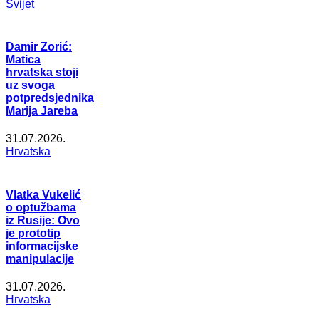
Svijet
Damir Zorić:
Matica
hrvatska stoji
uz svoga
potpredsjednika
Marija Jareba
31.07.2026.
Hrvatska
Vlatka Vukelić
o optužbama
iz Rusije: Ovo
je prototip
informacijske
manipulacije
31.07.2026.
Hrvatska