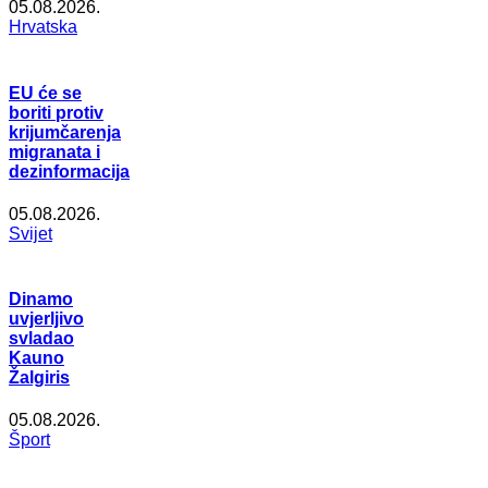
05.08.2026.
Hrvatska
EU će se
boriti protiv
krijumčarenja
migranata i
dezinformacija
05.08.2026.
Svijet
Dinamo
uvjerljivo
svladao
Kauno
Žalgiris
05.08.2026.
Šport