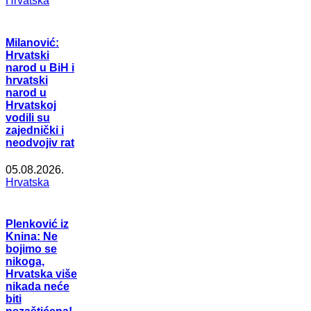
Hrvatska
Milanović:
Hrvatski
narod u BiH i
hrvatski
narod u
Hrvatskoj
vodili su
zajednički i
neodvojiv rat
05.08.2026.
Hrvatska
Plenković iz
Knina: Ne
bojimo se
nikoga,
Hrvatska više
nikada neće
biti