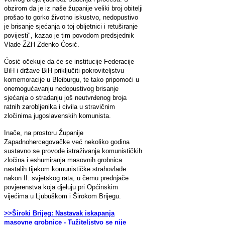
obzirom da je iz naše županije veliki broj obitelji
prošao to gorko životno iskustvo, nedopustivo
je brisanje sjećanja o toj obljetnici i retuširanje
povijesti", kazao je tim povodom predsjednik
Vlade ŽZH Zdenko Ćosić.
Ćosić očekuje da će se institucije Federacije
BiH i države BiH priključiti pokroviteljstvu
komemoracije u Bleiburgu, te tako pripomoći u
onemogućavanju nedopustivog brisanje
sjećanja o stradanju još neutvrđenog broja
ratnih zarobljenika i civila u stravičnim
zločinima jugoslavenskih komunista.
Inače, na prostoru Županije
Zapadnohercegovačke već nekoliko godina
sustavno se provode istraživanja komunističkih
zločina i eshumiranja masovnih grobnica
nastalih tijekom komunističke strahovlade
nakon II. svjetskog rata, u čemu prednjače
povjerenstva koja djeluju pri Općinskim
vijećima u Ljubuškom i Širokom Brijegu.
>>Široki Brijeg: Nastavak iskapanja
masovne grobnice - Tužiteljstvo se nije