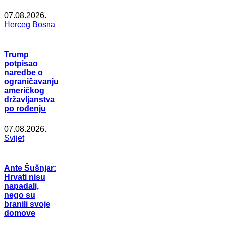
07.08.2026.
Herceg Bosna
Trump
potpisao
naredbe o
ograničavanju
američkog
državljanstva
po rođenju
07.08.2026.
Svijet
Ante Šušnjar:
Hrvati nisu
napadali,
nego su
branili svoje
domove