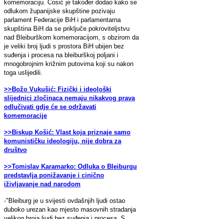
komemoraciju. Ćosić je također dodao kako se
odlukom županijske skupštine pozivaju
parlament Federacije BiH i parlamentarna
skupština BiH da se priključe pokroviteljstvu
nad Bleiburškom komemoracijom, s obzirom da
je veliki broj ljudi s prostora BiH ubijen bez
suđenja i procesa na bleiburškoj poljani i
mnogobrojnim križnim putovima koji su nakon
toga uslijedili.
>>Božo Vukušić: Fizički i ideološki
slijednici zločinaca nemaju nikakvog prava
odlučivati gdje će se održavati
komemoracije
>>Biskup Košić: Vlast koja priznaje samo
komunističku ideologiju, nije dobra za
društvo
>>Tomislav Karamarko: Odluka o Bleiburgu
predstavlja ponižavanje i cinično
iživljavanje nad narodom
-"Bleiburg je u svijesti ovdašnjih ljudi ostao
duboko urezan kao mjesto masovnih stradanja
velikog broja ljudi bez suđenja i procesa. S