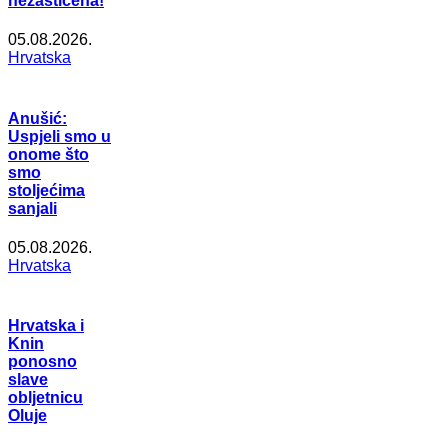
nezaštićena!
05.08.2026.
Hrvatska
Anušić:
Uspjeli smo u
onome što
smo
stoljećima
sanjali
05.08.2026.
Hrvatska
Hrvatska i
Knin
ponosno
slave
obljetnicu
Oluje