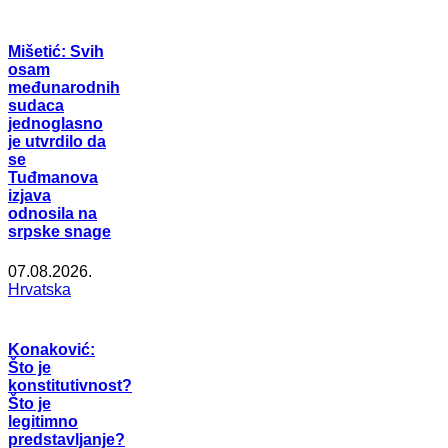
Mišetić: Svih
osam
međunarodnih
sudaca
jednoglasno
je utvrdilo da
se
Tuđmanova
izjava
odnosila na
srpske snage
07.08.2026.
Hrvatska
Konaković:
Što je
konstitutivnost?
Što je
legitimno
predstavljanje?