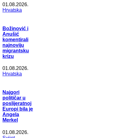
01.08.2026.
Hrvatska
Božinović i
Anušić
komentirali
najnoviju
migrantsku
krizu
01.08.2026.
Hrvatska
Najgori
političar u
poslijeratnoj
Europi bila je
Angela
Merkel
01.08.2026.
Svijet