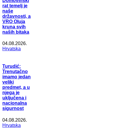
Domovinski
rat temelj je
naše
državnosti, a
VRO Oluja
kruna svih
naših bitaka
04.08.2026.
Hrvatska
Turudić:
Trenutačno
imamo jedan
veliki
predmet, a u
njega je
uključena i
nacionalna
sigurnost
04.08.2026.
Hrvatska