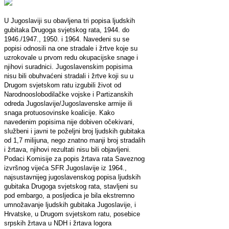
U Jugoslaviji su obavljena tri popisa ljudskih
gubitaka Drugoga svjetskog rata, 1944. do
1946./1947., 1950. i 1964. Navedeni su se
popisi odnosili na one stradale i žrtve koje su
uzrokovale u prvom redu okupacijske snage i
njihovi suradnici. Jugoslavenskim popisima
nisu bili obuhvaćeni stradali i žrtve koji su u
Drugom svjetskom ratu izgubili život od
Narodnooslobodilačke vojske i Partizanskih
odreda Jugoslavije/Jugoslavenske armije ili
snaga protuosovinske koalicije. Kako
navedenim popisima nije dobiven očekivani,
službeni i javni te poželjni broj ljudskih gubitaka
od 1,7 milijuna, nego znatno manji broj stradalih
i žrtava, njihovi rezultati nisu bili objavljeni.
Podaci Komisije za popis žrtava rata Saveznog
izvršnog vijeća SFR Jugoslavije iz 1964.,
najsustavnijeg jugoslavenskog popisa ljudskih
gubitaka Drugoga svjetskog rata, stavljeni su
pod embargo, a posljedica je bila ekstremno
umnožavanje ljudskih gubitaka Jugoslavije, i
Hrvatske, u Drugom svjetskom ratu, posebice
srpskih žrtava u NDH i žrtava logora