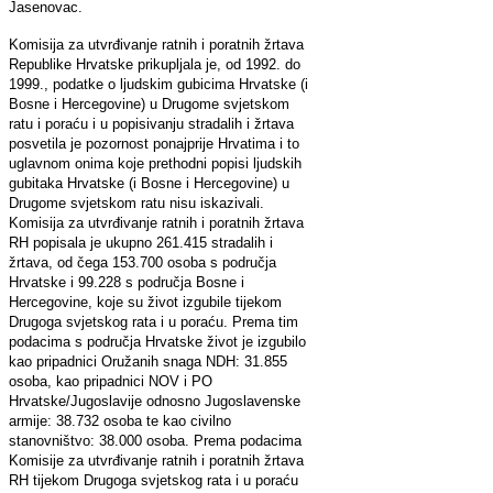
Jasenovac.
Komisija za utvrđivanje ratnih i poratnih žrtava
Republike Hrvatske prikupljala je, od 1992. do
1999., podatke o ljudskim gubicima Hrvatske (i
Bosne i Hercegovine) u Drugome svjetskom
ratu i poraću i u popisivanju stradalih i žrtava
posvetila je pozornost ponajprije Hrvatima i to
uglavnom onima koje prethodni popisi ljudskih
gubitaka Hrvatske (i Bosne i Hercegovine) u
Drugome svjetskom ratu nisu iskazivali.
Komisija za utvrđivanje ratnih i poratnih žrtava
RH popisala je ukupno 261.415 stradalih i
žrtava, od čega 153.700 osoba s područja
Hrvatske i 99.228 s područja Bosne i
Hercegovine, koje su život izgubile tijekom
Drugoga svjetskog rata i u poraću. Prema tim
podacima s područja Hrvatske život je izgubilo
kao pripadnici Oružanih snaga NDH: 31.855
osoba, kao pripadnici NOV i PO
Hrvatske/Jugoslavije odnosno Jugoslavenske
armije: 38.732 osoba te kao civilno
stanovništvo: 38.000 osoba. Prema podacima
Komisije za utvrđivanje ratnih i poratnih žrtava
RH tijekom Drugoga svjetskog rata i u poraću