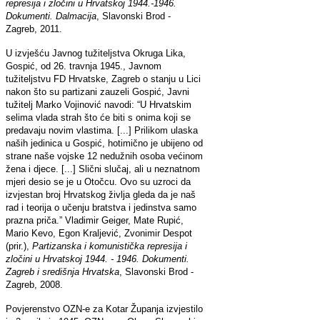
represija i zločini u Hrvatskoj 1944.-1946.
Dokumenti. Dalmacija
, Slavonski Brod -
Zagreb, 2011.
U izvješću Javnog tužiteljstva Okruga Lika,
Gospić, od 26. travnja 1945., Javnom
tužiteljstvu FD Hrvatske, Zagreb o stanju u Lici
nakon što su partizani zauzeli Gospić, Javni
tužitelj Marko Vojinović navodi: “U Hrvatskim
selima vlada strah što će biti s onima koji se
predavaju novim vlastima. [...] Prilikom ulaska
naših jedinica u Gospić, hotimično je ubijeno od
strane naše vojske 12 nedužnih osoba većinom
žena i djece. [...] Slični slučaj, ali u neznatnom
mjeri desio se je u Otočcu. Ovo su uzroci da
izvjestan broj Hrvatskog življa gleda da je naš
rad i teorija o učenju bratstva i jedinstva samo
prazna priča.” Vladimir Geiger, Mate Rupić,
Mario Kevo, Egon Kraljević, Zvonimir Despot
(prir.),
Partizanska i komunistička represija i
zločini u Hrvatskoj 1944. - 1946. Dokumenti.
Zagreb i središnja Hrvatska
, Slavonski Brod -
Zagreb, 2008.
Povjerenstvo OZN-e za Kotar Županja izvjestilo