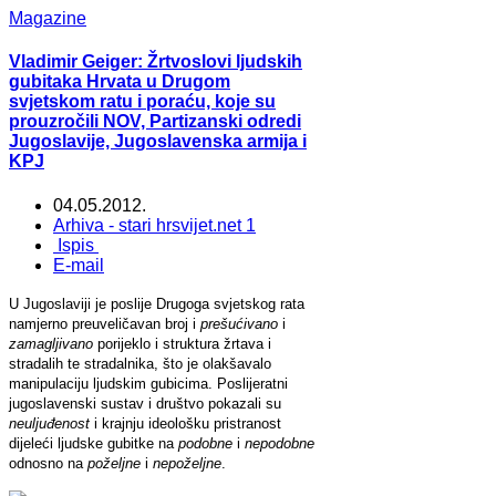
Magazine
Vladimir Geiger: Žrtvoslovi ljudskih
gubitaka Hrvata u Drugom
svjetskom ratu i poraću, koje su
prouzročili NOV, Partizanski odredi
Jugoslavije, Jugoslavenska armija i
KPJ
04.05.2012.
Arhiva - stari hrsvijet.net 1
Ispis
E-mail
U Jugoslaviji je poslije Drugoga svjetskog rata
namjerno preuveličavan broj i
prešućivano
i
zamagljivano
porijeklo i struktura žrtava i
stradalih te stradalnika, što je olakšavalo
manipulaciju ljudskim gubicima. Poslijeratni
jugoslavenski sustav i društvo pokazali su
neuljuđenost
i krajnju ideološku pristranost
dijeleći ljudske gubitke na
podobne
i
nepodobne
odnosno na
poželjne
i
nepoželjne
.