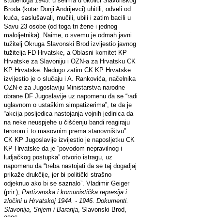
studenoga 1945. u selima u okolici Slavonskog
Broda (kotar Donji Andrijevci) uhitili, odveli od
kuća, saslušavali, mučili, ubili i zatim bacili u
Savu 23 osobe (od toga tri žene i jednog
maloljetnika). Naime, o svemu je odmah javni
tužitelj Okruga Slavonski Brod izvijestio javnog
tužitelja FD Hrvatske, a Oblasni komitet KP
Hrvatske za Slavoniju i OZN-a za Hrvatsku CK
KP Hrvatske. Nedugo zatim CK KP Hrvatske
izvijestio je o slučaju i A. Rankovića, načelnika
OZN-e za Jugoslaviju Ministarstva narodne
obrane DF Jugoslavije uz napomenu da se “radi
uglavnom o ustaškim simpatizerima”, te da je
“akcija posljedica nastojanja vojnih jedinica da
na neke neuspjehe u čišćenju bandi reagiraju
terorom i to masovnim prema stanovništvu”.
CK KP Jugoslavije izvijestio je naposljetku CK
KP Hrvatske da je “povodom nepravilnog i
ludjačkog postupka” otvorio istragu, uz
napomenu da “treba nastojati da se taj dogadjaj
prikaže drukčije, jer bi politički strašno
odjeknuo ako bi se saznalo”. Vladimir Geiger
(prir.),
Partizanska i komunistička represija i
zločini u Hrvatskoj 1944. - 1946. Dokumenti.
Slavonija, Srijem i Baranja
, Slavonski Brod,