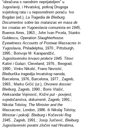
“obračuna s narodnim neprijateljem” u
Jugoslaviji, i Hrvatskoj, potkraj Drugoga
svjetskog rata i u neposrednom poraću. Ivo
Bogdan (ed.),
La
Tragedia
de
Bleiburg
.
Documentos sobre las matanzas en masa de
los croatas en Yugoeslavia comunista en 1945
,
Buenos Aires, 1963.; John Ivan Prcela, Stanko
Guldescu,
Operation Slaughterhouse.
Eyewitness Accounts of Postwar Massacres in
Yugoslavia
, Philadelphia, 1970., Pittsburgh,
1995.; Borivoje M. Karapandžić,
Jugoslovensko krvavo proleće 1945. Titovi
Katini i Gulazi
, Cleveland, 1976., Beograd,
1990.; Vinko Nikolić, Frano Nevistić,
Bleiburška tragedija hrvatskog naroda
,
Barcelona, 1976, Barcelona, 1977., Zagreb,
1993.; Marko Grčić (ur.),
Otvoreni dossier:
Bleiburg
, Zagreb, 1990.; Boris Vlašić,
Aleksandar Vojinović,
Križni put - povijest,
svjedočanstva, dokumenti
, Zagreb, 1991.;
Nikolai Tolstoy,
The Minister and the
Massacres
, London, 1986. ili
Nikolaj Tolstoy,
Ministar i pokolji. Bleiburg i Kočevski Rog
1945.
, Zagreb, 1991.; Josip Jurčević,
Bleiburg.
Jugoslavenski poratni zločini nad Hrvatima
,