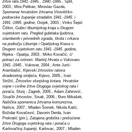
žrtve rata 1941.-1945., 1990.-1995.
, Split,
2003.; Mira Pelikan, Miroslav Gazda,
Spomenar hrvatskim žrtvama Virovitičko-
podravske županije stradalim 1941.-1945. i
1991.-1995. godine
, Osijek, 2003.; Vinko Šepić
Čiškin,
Gubici liburnijskog kraja u Drugom
svjetskom ratu. Pregled gubitaka ljudstva,
stambenih i privrednih zgrada, škola i crkava
na području Liburnije i Opatijskog Krasa u
Drugom svjetskom ratu 1941.-1945. godine,
Rijeka - Opatija, 2003.; Mirko Kovačić,
U
potrazi za istinom. Martirij Hrvata u Vukovaru
1941.-1945.
, Vukovar, 2004.; Ante Jurić-
Arambašić,
Kijevski žrtvoslov ratova
dvadesetog stoljeća
, Kijevo, 2005.; Ivan
Strižić,
Žrtvoslov slunjskog kotara. Hrvatske
vojne i civilne žrtve Drugoga svjetskog rata i
poraća
, Slunj - Zagreb, 2005.; Adam Zahirović,
Sisački žrtvoslov
, Sisak, 2006.; Đuro Mikašek,
Našička spomenica žrtvama komunizma
,
Našice, 2007.; Mladen Šomek, Nikola Katić,
Božidar Kovačević, Davorin Derda, Ivan
Prekratić (prir.),
Zatajena grobišta i prešućene
žrtve Drugoga svjetskog rata i poraća u
Karlovačkoj županiji
, Karlovac, 2007.; Mladen