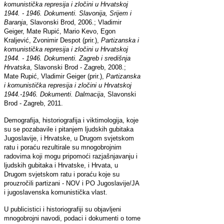
komunistička represija i zločini u Hrvatskoj
1944. - 1946. Dokumenti. Slavonija, Srijem i
Baranja
, Slavonski Brod, 2006.; Vladimir
Geiger, Mate Rupić, Mario Kevo, Egon
Kraljević, Zvonimir Despot (prir.),
Partizanska i
komunistička represija i zločini u Hrvatskoj
1944. - 1946. Dokumenti. Zagreb i središnja
Hrvatska
, Slavonski Brod - Zagreb, 2008.;
Mate Rupić, Vladimir Geiger (prir.),
Partizanska
i komunistička represija i zločini u Hrvatskoj
1944.-1946. Dokumenti. Dalmacija
, Slavonski
Brod - Zagreb, 2011.
Demografija, historiografija i viktimologija, koje
su se pozabavile i pitanjem ljudskih gubitaka
Jugoslavije, i Hrvatske, u Drugom svjetskom
ratu i poraću rezultirale su mnogobrojnim
radovima koji mogu pripomoći razjašnjavanju i
ljudskih gubitaka i Hrvatske, i Hrvata, u
Drugom svjetskom ratu i poraću koje su
prouzročili partizani - NOV i PO Jugoslavije/JA
i jugoslavenska komunistička vlast.
U publicistici i historiografiji su objavljeni
mnogobrojni navodi, podaci i dokumenti o tome