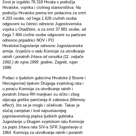
život je izgubilo 79.318 Hrvata s područja
Hrvatske, vojnika i civilnog stanovništva. Na
području Hrvatske prema tim podacima za smrt
4.203 osobe, od čega 1.628 civilnih osoba
odgovorni su četnici odnosno Jugoslovenska
vojska u Otadžbini, a za smrt 37.881 osobe, od
čega 7.404 civilne osobe odgovorni su partizani
odnosno pripadnici NOV i PO
Hrvatske/Jugoslavije odnosno Jugoslavenske
armije.
Izvješće o radu
Komisije za utvr
đ
ivanje
ratnih i poratnih
ž
rtava
od osnutka (11. veljače
1992.) do rujna 1999. godine
, Zagreb, rujan
1999.
Podaci o ljudskim gubicima Hrvatske (i Bosne i
Hercegovine) tijekom Drugoga svjetskog rata i
u poraću Komisije za utvrđivanje ratnih i
poratnih žrtava RH manjkavi su očito i zbog
utjecaja greške pamćenja ili zaborava (
Memory
effect
), što se je moglo i očekivati. Takav je
slučaj zamjetan i kod najsustavnijeg
jugoslavenskog popisa ljudskih gubitaka
Jugoslavije u Drugom svjetskom ratu Komisije
za popis žrtava rata SIV-a SFR Jugoslavije iz
1964. Komisija za utvrđivanje ratnih i poratnih