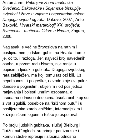
Antun Jarm,
Pribrojeni zboru mučenika.
Sve
ć
enici
Đ
akova
č
ke i Srijemske biskupije
svjedoci i žrtve
u vrijeme i neposredno nakon
Drugoga svjetskog rata
, Đakovo, 2007.; Anto
Baković,
Hrvatski martirologij XX. stoljeća:
Svećenici - mučenici Crkve u Hrvata
, Zagreb,
2008.
Naglasak je većine žrtvoslova na ratnim i
poslijeratnim ljudskim gubicima Hrvata. Tome
je, očito, i razloga. Jer, najveći broj navedenih
osoba, u prvom redu Hrvata, nije ranije u
popisima ljudskih gubitaka Drugoga svjetskog
rata zabilježen, ma koji tomu razlozi bili. Uz
nepotpunosti i pogreške, navode koje ovi prilozi
donose o poginulim, ubijenim i od posljedica
ranjavanja i bolesti umrlim osobama, o
tisućama odnosno desecima tisuća onih koji su
život izgubili, posebice na “križnom putu” i u
poslijeratnim zarobljeničkim, internacijskim i
kažnjeničkim logorima teško je osporavati.
Po broju ljudskih gubitaka, slučaj Bleiburg i
“križni put” ogledni su primjer partizanske i
komunističke represije i zločina odnosno