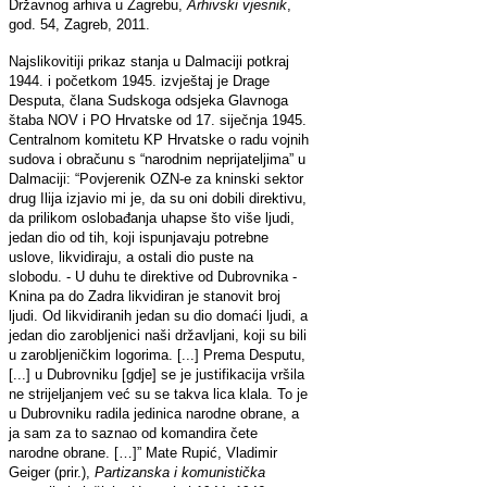
Državnog arhiva u Zagrebu,
Arhivski vjesnik
,
god. 54, Zagreb, 2011.
Najslikovitiji prikaz stanja u Dalmaciji potkraj
1944. i početkom 1945. izvještaj je Drage
Desputa, člana Sudskoga odsjeka Glavnoga
štaba NOV i PO Hrvatske od 17. siječnja 1945.
Centralnom komitetu KP Hrvatske o radu vojnih
sudova i obračunu s “narodnim neprijateljima” u
Dalmaciji: “Povjerenik OZN-e za kninski sektor
drug Ilija izjavio mi je, da su oni dobili direktivu,
da prilikom oslobađanja uhapse što više ljudi,
jedan dio od tih, koji ispunjavaju potrebne
uslove, likvidiraju, a ostali dio puste na
slobodu. - U duhu te direktive od Dubrovnika -
Knina pa do Zadra likvidiran je stanovit broj
ljudi. Od likvidiranih jedan su dio domaći ljudi, a
jedan dio zarobljenici naši državljani, koji su bili
u zarobljeničkim logorima. [...] Prema Desputu,
[...] u Dubrovniku [gdje] se je justifikacija vršila
ne strijeljanjem već su se takva lica klala. To je
u Dubrovniku radila jedinica narodne obrane, a
ja sam za to saznao od komandira čete
narodne obrane. […]” Mate Rupić, Vladimir
Geiger (prir.),
Partizanska i komunistička