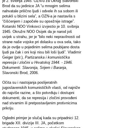
je 2. svibnja 1945. OZN-u za Okrug Slavonski
Brod da su jedinice JA “u mnogim selima
nahvatale prilično ljudi i odvele ih sa sobom ili
potukli u blizini sela”, a OZN-a je nastavila s
“čišćenjem i započele su opsežnije istrage”.
Kotarski NOO Vinkovci izvjestio je 10. svibnja
1945. Okružni NOO Osijek da je narod još
uvijek u strahu, jer je “bilo neki nepravilnosti od
strane naše vojske pri dolasku u ova sela, tako
da je ovdje u pojedinim selima poubijano dosta
ljudi pa čak i oni koji nisu bili loši ljudi”. Vladimir
Geiger (prir.),
Partizanska i komunistička
represija i zločini u Hrvatskoj 1944. - 1946.
Dokumenti. Slavonija, Srijem i Baranja
,
Slavonski Brod, 2006.
Očita su i nastojanja poslijeratnih
jugoslavenskih komunističkih vlasti, od najniže
do najviše razine, a što potvrđuju i dostupni
dokumenti, da se represija i zločini provođeni
nad stvarnim ili pretpostavljenim protivnicima
prikriju.
Ogledni primjer je slučaj kada su pripadnici 12.
brigade XII. divizije III. JA, početkom