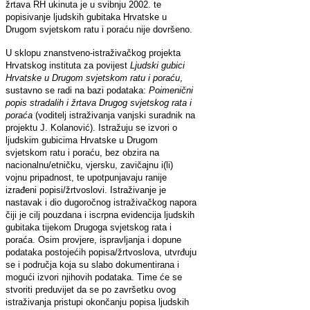
žrtava RH ukinuta je u svibnju 2002. te
popisivanje ljudskih gubitaka Hrvatske u
Drugom svjetskom ratu i poraću nije dovršeno.
U sklopu znanstveno-istraživačkog projekta
Hrvatskog instituta za povijest
Ljudski gubici
Hrvatske u Drugom svjetskom ratu i poraću
,
sustavno se radi na bazi podataka:
Poimenični
popis stradalih i žrtava Drugog svjetskog rata i
poraća
(voditelj istraživanja vanjski suradnik na
projektu J. Kolanović). Istražuju se izvori o
ljudskim gubicima Hrvatske u Drugom
svjetskom ratu i poraću, bez obzira na
nacionalnu/etničku, vjersku, zavičajnu i(li)
vojnu pripadnost, te upotpunjavaju ranije
izrađeni popisi/žrtvoslovi. Istraživanje je
nastavak i dio dugoročnog istraživačkog napora
čiji je cilj pouzdana i iscrpna evidencija ljudskih
gubitaka tijekom Drugoga svjetskog rata i
poraća. Osim provjere, ispravljanja i dopune
podataka postojećih popisa/žrtvoslova, utvrđuju
se i područja koja su slabo dokumentirana i
mogući izvori njihovih podataka. Time će se
stvoriti preduvijet da se po završetku ovog
istraživanja pristupi okončanju popisa ljudskih