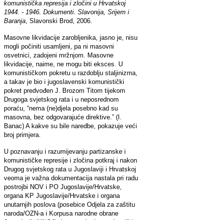
komunistička represija i zločini u Hrvatskoj
1944. - 1946. Dokumenti. Slavonija, Srijem i
Baranja
, Slavonski Brod, 2006.
Masovne likvidacije zarobljenika, jasno je, nisu
mogli počiniti usamljeni, pa ni masovni
osvetnici, zadojeni mržnjom. Masovne
likvidacije, naime, ne mogu biti eksces. U
komunističkom pokretu u razdoblju staljinizma,
a takav je bio i jugoslavenski komunistički
pokret predvođen J. Brozom Titom tijekom
Drugoga svjetskog rata i u neposrednom
poraću, “nema (ne)djela posebno kad su
masovna, bez odgovarajuće direktive.” (I.
Banac) A kakve su bile naredbe, pokazuje veći
broj primjera.
U poznavanju i razumijevanju partizanske i
komunističke represije i zločina potkraj i nakon
Drugog svjetskog rata u Jugoslaviji i Hrvatskoj
veoma je važna dokumentacija nastala pri radu
postrojbi NOV i PO Jugoslavije/Hrvatske,
organa KP Jugoslavije/Hrvatske i organa
unutarnjih poslova (posebice Odjela za zaštitu
naroda/OZN-a i Korpusa narodne obrane