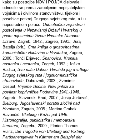
kako su postrojbe NOV i POJ/JA djelovale i
odnosile se prema zarobljenim neprijateljskim
vojnicima i civilnom stanovništvu, tijekom i
posebice potkraj Drugoga svjetskog rata, a i u
neposrednom poraću.
Odmetnička zvjerstva i
pustošenja u Nezavisnoj Državi Hrvatskoj u
prvim mjesecima života Hrvatske Narodne
Države
, Zagreb, 1942., Zagreb, 1991.; Juraj
Batelja (prir.),
Crna knjiga o grozovitostima
komunističke vladavine u Hrvatskoj
, Zagreb,
2000.; Tonči Erjavec,
Španovica. Kronika
nastanka i nestanka
, Zagreb, 1992.; Joško
Radica,
Sve naše Dakse. Hrvatski jug u vrtlogu
Drugog svjetskog rata i jugokomunističke
strahovlade
, Dubrovnik, 2003.; Zvonimir
Despot,
Vrijeme zločina. Novi prilozi za
povijest koprivničke Podravine 1941.-1948.
,
Zagreb - Slavonski Brod, 2007.; Josip Jurčević,
Bleiburg. Jugoslavenski poratni zločini nad
Hrvatima
, Zagreb, 2005.; Martina Grahek
Ravančić,
Bleiburg i Križni put 1945.
Historiografija, publicistika i memoarska
literatura
, Zagrebu, 2009.; Florian Thomas
Rulitz,
Die Tragödie von Bleiburg und Viktring.
Partisanengewalt in Kärtner am Beispiel der