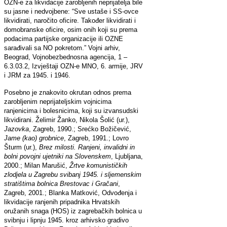
OZN-e za likvidacije zarobljenih neprijatelja bile
su jasne i nedvojbene: “Sve ustaše i SS-ovce
likvidirati, naročito oficire. Također likvidirati i
domobranske oficire, osim onih koji su prema
podacima partijske organizacije ili OZNE
sarađivali sa NO pokretom.” Vojni arhiv,
Beograd, Vojnobezbednosna agencija, 1 –
6.3.03.2, Izvještaji OZN-e MNO, 6. armije, JRV
i JRM za 1945. i 1946.
Posebno je znakovito okrutan odnos prema
zarobljenim neprijateljskim vojnicima
ranjenicima i bolesnicima, koji su izvansudski
likvidirani. Želimir Žanko, Nikola Šolić (ur.),
Jazovka
, Zagreb, 1990.; Srećko Božičević,
Jame (kao) grobnice
, Zagreb, 1991.; Lovro
Šturm (ur.),
Brez milosti. Ranjeni, invalidni in
bolni povojni ujetniki na Slovenskem
, Ljubljana,
2000.; Milan Marušić,
Žrtve komunističkih
zlodjela u Zagrebu svibanj 1945. i sljemenskim
stratištima bolnica Brestovac i Gračani
,
Zagreb, 2001.; Blanka Matković, Odvođenja i
likvidacije ranjenih pripadnika Hrvatskih
oružanih snaga (HOS) iz zagrebačkih bolnica u
svibnju i lipnju 1945. kroz arhivsko gradivo