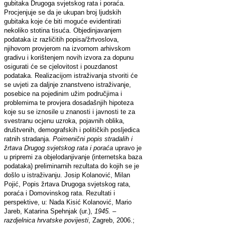
gubitaka Drugoga svjetskog rata i poraća.
Procjenjuje se da je ukupan broj ljudskih
gubitaka koje će biti moguće evidentirati
nekoliko stotina tisuća. Objedinjavanjem
podataka iz različitih popisa/žrtvoslova,
njihovom provjerom na izvornom arhivskom
gradivu i korištenjem novih izvora za dopunu
osigurati će se cjelovitost i pouzdanost
podataka. Realizacijom istraživanja stvoriti će
se uvjeti za daljnje znanstveno istraživanje,
posebice na pojedinim užim područjima i
problemima te provjera dosadašnjih hipoteza
koje su se iznosile u znanosti i javnosti te za
svestranu ocjenu uzroka, pojavnih oblika,
društvenih, demografskih i političkih posljedica
ratnih stradanja.
Poimenični popis stradalih i
žrtava Drugog svjetskog rata i poraća
upravo je
u pripremi za objelodanjivanje (internetska baza
podataka) preliminarnih rezultata do kojih se je
došlo u istraživanju. Josip Kolanović, Milan
Pojić, Popis žrtava Drugoga svjetskog rata,
poraća i Domovinskog rata. Rezultati i
perspektive, u: Nada Kisić Kolanović, Mario
Jareb, Katarina Spehnjak (ur.),
1945. –
razdjelnica hrvatske povijesti
,
Zagreb, 2006.;