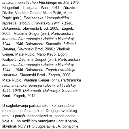
antikommunistischen Flüchtlinge im Mai 1945
,
Klagenfurt - Ljubljana - Wien, 2011.; Zdravko
Dizdar, Vladimir Geiger, Milan Pojić, Mate
Rupić (prir.),
Partizanska i komunistička
represija i zločini u Hrvatskoj 1944. - 1946.
Dokumenti
, Slavonski Brod, 2005., Zagreb,
2009.; Vladimir Geiger (prir.),
Partizanska i
komunistička represija i zločini u Hrvatskoj
1944. - 1946. Dokumenti. Slavonija, Srijem i
Baranja
, Slavonski Brod, 2006.; Vladimir
Geiger, Mate Rupić, Mario Kevo, Egon
Kraljević, Zvonimir Despot (prir.),
Partizanska i
komunistička represija i zločini u Hrvatskoj
1944. - 1946. Dokumenti. Zagreb i središnja
Hrvatska
, Slavonski Brod - Zagreb, 2008.;
Mate Rupić, Vladimir Geiger (prir.),
Partizanska
i komunistička represija i zločini u Hrvatskoj
1944.-1946. Dokumenti. Dalmacija
, Slavonski
Brod - Zagreb, 2011.
U sagledavanju partizanske i komunističke
represije i zločina tijekom Drugoga svjetskog
rata i u poraću nezaobilazni su popisi osoba
koje su, po različitim sumnjama i optužbama,
likvidirali NOV i PO Jugoslavije/JA, ponajprije