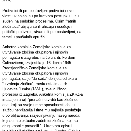
2006.
Protivnici ili pretpostavljeni protivnici nove
vlasti uklanjani su po kratkom postupku ili su
suđeni na sudskim procesima. Osim “ratnih
zločinaca” ubijaju se ili uhićuju i osuđuju i
politički protivnici, stvarni ili pretpostavljeni, na
temelju paušalnih optužbi.
Anketna komisija Zemaljske komisije za
utvrđivanje zločina okupatora i njihovih
pomagača u Zagrebu, na čelu s dr. Ferdom
Čulinovićem, izvijestila je 16. lipnja 1945.
Predsjedništvo Zemaljske komisije za
utvrđivanje zločina okupatora i njihovih
pomagača, da je “do sada” donijela odluku o
“utvrđenju zločina”, među ostalima i dr.
Ljudevita Juraka (1881.), sveučilišnog
profesora iz Zagreba. Anketna komisija ZKRZ-a
imala je za cilj “pronaći i utvrditi kao zločince
one, koji su svoje umne sposobnosti dali u
službu neprijatelja i time mu najbolje poslužuju
u porobljavanju, razjedinjavanju našeg naroda:
koji su intelektualni začetnici zločina, koji su
drugi kasnije provodili.” U kratkom opisu i