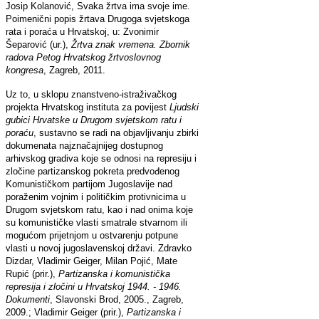
Josip Kolanović, Svaka žrtva ima svoje ime.
Poimenični popis žrtava Drugoga svjetskoga
rata i poraća u Hrvatskoj, u: Zvonimir
Šeparović (ur.),
Žrtva znak vremena. Zbornik
radova Petog Hrvatskog žrtvoslovnog
kongresa
, Zagreb, 2011.
Uz to, u sklopu znanstveno-istraživačkog
projekta Hrvatskog instituta za povijest
Ljudski
gubici Hrvatske u Drugom svjetskom ratu i
poraću
, sustavno se radi na objavljivanju zbirki
dokumenata najznačajnijeg dostupnog
arhivskog gradiva koje se odnosi na represiju i
zločine partizanskog pokreta predvođenog
Komunističkom partijom Jugoslavije nad
poraženim vojnim i političkim protivnicima u
Drugom svjetskom ratu, kao i nad onima koje
su komunističke vlasti smatrale stvarnom ili
mogućom prijetnjom u ostvarenju potpune
vlasti u novoj jugoslavenskoj državi. Zdravko
Dizdar, Vladimir Geiger, Milan Pojić, Mate
Rupić (prir.),
Partizanska i komunistička
represija i zločini u Hrvatskoj 1944. - 1946.
Dokumenti
, Slavonski Brod, 2005., Zagreb,
2009.; Vladimir Geiger (prir.),
Partizanska i