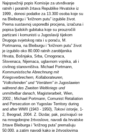
Najopsežniji popis Komisije za utvrđivanje
ratnih i poratnih žrtava Republike Hrvatske iz
1999., donosi podatke za 13.300 osoba koje su
na Bleiburgu i “križnom putu” izgubile život.
Prema sustavnoj usporedbi procjena, izračuna i
popisa ljudskih gubitaka koje su prouzročili
partizani i komunisti u Jugoslaviji tijekom
Drugoga svjetskog rata i u poraću, M.
Portmanna, na Bleiburgu i “križnom putu” život
je izgubilo oko 80.000 ratnih zarobljenika
Hrvata, Bošnjaka, Srba, Crnogoraca,
Slovenaca, Nijemaca, uglavnom vojnika, ali i
civilnog stanovništva. Michael Portmann,
Kommunistische Abrechnung mit
Kriegsverbrechern, Kollaborateuren,
“
Volksfeinden
”
und
“
Verrätern
”
in Jugoslawien
während des Zweiten Weltkriegs und
unmittelbar danach
, Magisterarbeit, Wien,
2002.; Michael Portmann, Comunist Retaliation
and Persecution on Yugoslav Territory during
and after WWII (1943 - 1950),
Tokovi istorije
, 1-
2, Beograd, 2004. Z. Dizdar, pak, pozivajući se
na mnogobrojne žrtvoslove, navodi da hrvatske
žrtave Bleiburga i “križnog puta” premašuju
50.000, a zatim navodi kako je žrtvoslovima