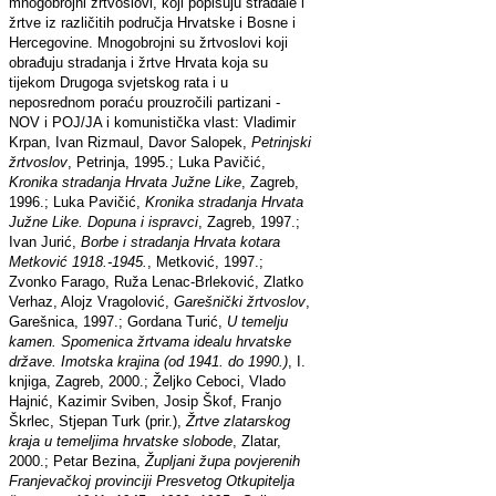
mnogobrojni žrtvoslovi, koji popisuju stradale i
žrtve iz različitih područja Hrvatske i Bosne i
Hercegovine. Mnogobrojni su žrtvoslovi koji
obrađuju stradanja i žrtve Hrvata koja su
tijekom Drugoga svjetskog rata i u
neposrednom poraću prouzročili partizani -
NOV i POJ/JA i komunistička vlast: Vladimir
Krpan, Ivan Rizmaul, Davor Salopek,
Petrinjski
žrtvoslov
, Petrinja, 1995.; Luka Pavičić,
Kronika stradanja Hrvata Južne Like
, Zagreb,
1996.; Luka Pavičić,
Kronika stradanja Hrvata
Južne Like. Dopuna i ispravci
, Zagreb, 1997.;
Ivan Jurić,
Borbe i stradanja Hrvata kotara
Metković 1918.-1945.
, Metković, 1997.;
Zvonko Farago, Ruža Lenac-Brleković, Zlatko
Verhaz, Alojz Vragolović,
Garešnički žrtvoslov
,
Garešnica, 1997.; Gordana Turić,
U temelju
kamen. Spomenica žrtvama idealu hrvatske
države. Imotska krajina (od 1941. do 1990.)
, I.
knjiga, Zagreb, 2000.; Željko Ceboci, Vlado
Hajnić, Kazimir Sviben, Josip Škof, Franjo
Škrlec, Stjepan Turk (prir.),
Žrtve zlatarskog
kraja u temeljima hrvatske slobode
, Zlatar,
2000.; Petar Bezina,
Župljani župa povjerenih
Franjevačkoj provinciji Presvetog Otkupitelja