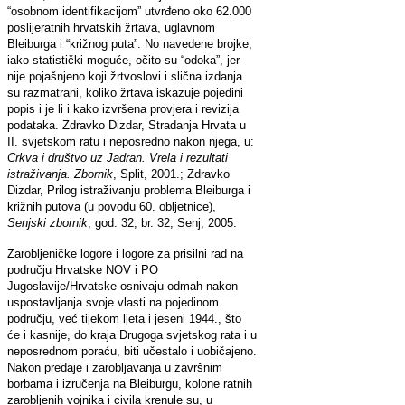
“osobnom identifikacijom” utvrđeno oko 62.000
poslijeratnih hrvatskih žrtava, uglavnom
Bleiburga i “križnog puta”. No navedene brojke,
iako statistički moguće, očito su “odoka”, jer
nije pojašnjeno koji žrtvoslovi i slična izdanja
su razmatrani, koliko žrtava iskazuje pojedini
popis i je li i kako izvršena provjera i revizija
podataka. Zdravko Dizdar, Stradanja Hrvata u
II. svjetskom ratu i neposredno nakon njega, u:
Crkva i društvo uz Jadran. Vrela i rezultati
istraživanja. Zbornik
, Split, 2001.; Zdravko
Dizdar, Prilog istraživanju problema Bleiburga i
križnih putova (u povodu 60. obljetnice),
Senjski zbornik
, god. 32, br. 32, Senj, 2005.
Zarobljeničke logore i logore za prisilni rad na
području Hrvatske NOV i PO
Jugoslavije/Hrvatske osnivaju odmah nakon
uspostavljanja svoje vlasti na pojedinom
području, već tijekom ljeta i jeseni 1944., što
će i kasnije, do kraja Drugoga svjetskog rata i u
neposrednom poraću, biti učestalo i uobičajeno.
Nakon predaje i zarobljavanja u završnim
borbama i izručenja na Bleiburgu, kolone ratnih
zarobljenih vojnika i civila krenule su, u