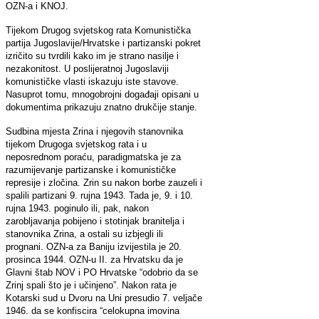
OZN-a i KNOJ.
Tijekom Drugog svjetskog rata Komunistička
partija Jugoslavije/Hrvatske i partizanski pokret
izričito su tvrdili kako im je strano nasilje i
nezakonitost. U poslijeratnoj Jugoslaviji
komunističke vlasti iskazuju iste stavove.
Nasuprot tomu, mnogobrojni događaji opisani u
dokumentima prikazuju znatno drukčije stanje.
Sudbina mjesta Zrina i njegovih stanovnika
tijekom Drugoga svjetskog rata i u
neposrednom poraću, paradigmatska je za
razumijevanje partizanske i komunističke
represije i zločina. Zrin su nakon borbe zauzeli i
spalili partizani 9. rujna 1943. Tada je, 9. i 10.
rujna 1943. poginulo ili, pak, nakon
zarobljavanja pobijeno i stotinjak branitelja i
stanovnika Zrina, a ostali su izbjegli ili
prognani. OZN-a za Baniju izvijestila je 20.
prosinca 1944. OZN-u II. za Hrvatsku da je
Glavni štab NOV i PO Hrvatske “odobrio da se
Zrinj spali što je i učinjeno”. Nakon rata je
Kotarski sud u Dvoru na Uni presudio 7. veljače
1946. da se konfiscira “celokupna imovina