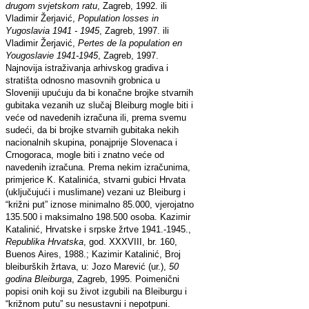
drugom svjetskom ratu
, Zagreb, 1992. ili
Vladimir Žerjavić,
Population losses in
Yugoslavia 1941 - 1945
, Zagreb, 1997. ili
Vladimir Žerjavić,
Pertes de la population en
Yougoslavie 1941-1945
, Zagreb, 1997.
Najnovija istraživanja arhivskog gradiva i
stratišta odnosno masovnih grobnica u
Sloveniji upućuju da bi konačne brojke stvarnih
gubitaka vezanih uz slučaj Bleiburg mogle biti i
veće od navedenih izračuna ili, prema svemu
sudeći, da bi brojke stvarnih gubitaka nekih
nacionalnih skupina, ponajprije Slovenaca i
Crnogoraca, mogle biti i znatno veće od
navedenih izračuna. Prema nekim izračunima,
primjerice K. Katalinića, stvarni gubici Hrvata
(uključujući i muslimane) vezani uz Bleiburg i
“križni put” iznose minimalno 85.000, vjerojatno
135.500 i maksimalno 198.500 osoba. Kazimir
Katalinić, Hrvatske i srpske žrtve 1941.-1945.,
Republika Hrvatska
, god. XXXVIII, br. 160,
Buenos Aires, 1988.; Kazimir Katalinić, Broj
bleiburških žrtava, u: Jozo Marević (ur.),
50
godina Bleiburga
, Zagreb, 1995. Poimenični
popisi onih koji su život izgubili na Bleiburgu i
“križnom putu” su nesustavni i nepotpuni.