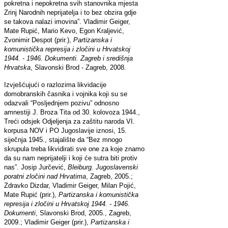
pokretna i nepokretna svih stanovnika mjesta
Zrinj Narodnih neprijatelja i to bez obzira gdje
se takova nalazi imovina”. Vladimir Geiger,
Mate Rupić, Mario Kevo, Egon Kraljević,
Zvonimir Despot (prir.),
Partizanska i
komunistička represija i zločini u Hrvatskoj
1944. - 1946. Dokumenti. Zagreb i središnja
Hrvatska
, Slavonski Brod - Zagreb, 2008.
Izvješćujući o razlozima likvidacije
domobranskih časnika i vojnika koji su se
odazvali “Posljednjem pozivu” odnosno
amnestiji J. Broza Tita od 30. kolovoza 1944.,
Treći odsjek Odjeljenja za zaštitu naroda VI.
korpusa NOV i PO Jugoslavije iznosi, 15.
siječnja 1945., stajalište da “Bez mnogo
skrupula treba likvidirati sve one za koje znamo
da su nam neprijatelji i koji će sutra biti protiv
nas”. Josip Jurčević,
Bleiburg. Jugoslavenski
poratni zločini nad Hrvatima
, Zagreb, 2005.;
Zdravko Dizdar, Vladimir Geiger, Milan Pojić,
Mate Rupić (prir.),
Partizanska i komunistička
represija i zločini u Hrvatskoj 1944. - 1946.
Dokumenti
, Slavonski Brod, 2005., Zagreb,
2009.; Vladimir Geiger (prir.),
Partizanska i