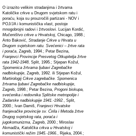
O izrazito velikim stradanjima i žrtvama
Katoličke crkve u Drugom svjetskom ratu i
poraću, koja su prouzročili partizani - NOV i
POJ/JA i komunistička vlast, postoje
mnogobrojni radovi i žrtvoslovi. Lucijan Kordić,
Mučeništvo crkve u Hrvatskoj
, Chicago, 1988.;
Anto Baković,
Stradanje Crkve u Hrvata u
Drugom svjetskom ratu. Svećenici – žrtve rata
i poraća
, Zagreb, 1994.; Petar Bezina,
Franjevci Provincije Presvetog Otkupitelja žrtve
rata 1942-1948
, Split, 1995.; Stjepan Kožul,
Spomenica žrtvama ljubavi Zagrebačke
nadbiskupije
, Zagreb, 1992. ili Stjepan Kožul,
Martirologij Crkve zagrebačke. Spomenica
žrtvama ljubavi Zagrebačke nadbiskupije
,
Zagreb, 1998.; Petar Bezina,
Progoni biskupa,
svećenika i redovnika Splitske metropolije i
Zadarske nadbiskupije 1941.-1992.
, Split,
2000.; Ivan Damiš,
Franjevci Hrvatske
franjevačke provincije sv. Ćirila i Metoda žrtve
Drugog svjetskog rata, poraća i
jugokomunizma
, Zagreb, 2000.; Miroslav
Akmadža,
Katolička crkva u Hrvatskoj i
komunistički režim 1945.-1966.
, Rijeka, 2004.;