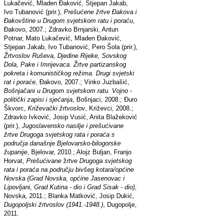
Lukačević, Mladen Đaković, Stjepan Jakab,
Ivo Tubanović (prir.),
Prešućene žrtve Đakova i
Đakovštine u Drugom svjetskom ratu i poraću
,
Đakovo, 2007.; Zdravko Brnjarski, Antun
Potnar, Mato Lukačević, Mladen Đaković,
Stjepan Jakab, Ivo Tubanović, Pero Šola (prir.),
Žrtvoslov Ruševa, Djedine Rijeke, Sovskog
Dola, Pake i Imrijevaca. Žrtve partizanskog
pokreta i komunističkog režima. Drugi svjetski
rat i poraće
, Đakovo, 2007.; Vinko Juzbašić,
Bošnjačani u Drugom svjetskom ratu. Vojno -
politički zapisi i sjećanja
, Bošnjaci, 2008.; Đuro
Škvorc,
Križevački žrtvoslov
, Križevci, 2008.;
Zdravko Ivković, Josip Vusić, Anita Blažeković
(prir.),
Jugoslavensko nasilje i prešućivane
žrtve Drugoga svjetskog rata i poraća s
područja današnje Bjelovarsko-bilogorske
županije
, Bjelovar, 2010.; Alojz Buljan, Franjo
Horvat,
Prešućivane
ž
rtve Drugoga svjetskog
rata i poraća na području bivšeg kotara/općine
Novska (Grad Novska, općine Jasenovac i
Lipovljani, Grad Kutina - dio i Grad Sisak - dio)
,
Novska, 2011.; Blanka Matković, Josip Dukić,
Dugopoljski žrtvoslov (1941.-1948.)
, Dugopolje,
2011.