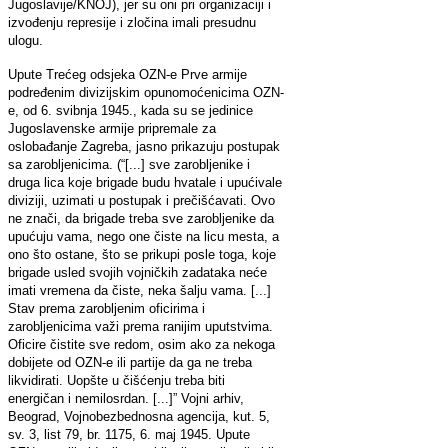
Jugoslavije/KNOJ), jer su oni pri organizaciji i
izvođenju represije i zločina imali presudnu
ulogu.
Upute Trećeg odsjeka OZN-e Prve armije
podređenim divizijskim opunomoćenicima OZN-
e, od 6. svibnja 1945., kada su se jedinice
Jugoslavenske armije pripremale za
oslobađanje Zagreba, jasno prikazuju postupak
sa zarobljenicima. (“[...] sve zarobljenike i
druga lica koje brigade budu hvatale i upućivale
diviziji, uzimati u postupak i prečišćavati. Ovo
ne znači, da brigade treba sve zarobljenike da
upućuju vama, nego one čiste na licu mesta, a
ono što ostane, što se prikupi posle toga, koje
brigade usled svojih vojničkih zadataka neće
imati vremena da čiste, neka šalju vama. [...]
Stav prema zarobljenim oficirima i
zarobljenicima važi prema ranijim uputstvima.
Oficire čistite sve redom, osim ako za nekoga
dobijete od OZN-e ili partije da ga ne treba
likvidirati. Uopšte u čišćenju treba biti
energičan i nemilosrdan. [...]” Vojni arhiv,
Beograd, Vojnobezbednosna agencija, kut. 5,
sv. 3, list 79, br. 1175, 6. maj 1945. Upute