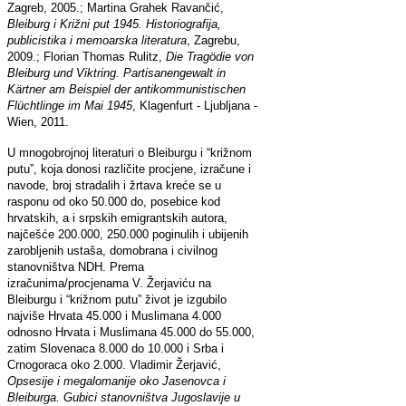
Zagreb, 2005.; Martina Grahek Ravančić,
Bleiburg i Križni put 1945. Historiografija,
publicistika i memoarska literatura
, Zagrebu,
2009.; Florian Thomas Rulitz,
Die Tragödie von
Bleiburg und Viktring. Partisanengewalt in
Kärtner am Beispiel der antikommunistischen
Flüchtlinge im Mai 1945
, Klagenfurt - Ljubljana -
Wien, 2011.
U mnogobrojnoj literaturi o Bleiburgu i “križnom
putu”, koja donosi različite procjene, izračune i
navode, broj stradalih i žrtava kreće se u
rasponu od oko 50.000 do, posebice kod
hrvatskih, a i srpskih emigrantskih autora,
najčešće 200.000, 250.000 poginulih i ubijenih
zarobljenih ustaša, domobrana i civilnog
stanovništva NDH. Prema
izračunima/procjenama V. Žerjaviću na
Bleiburgu i “križnom putu” život je izgubilo
najviše Hrvata 45.000 i Muslimana 4.000
odnosno Hrvata i Muslimana 45.000 do 55.000,
zatim Slovenaca 8.000 do 10.000 i Srba i
Crnogoraca oko 2.000. Vladimir Žerjavić,
Opsesije i megalomanije oko Jasenovca i
Bleiburga. Gubici stanovništva Jugoslavije u