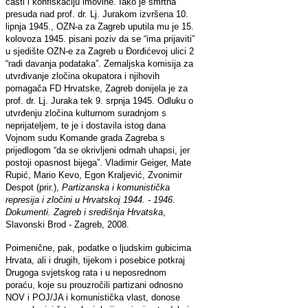
časti i konfiskaciju imovine. Iako je smrtna
presuda nad prof. dr. Lj. Jurakom izvršena 10.
lipnja 1945., OZN-a za Zagreb uputila mu je 15.
kolovoza 1945. pisani poziv da se “ima prijaviti”
u sjedište OZN-e za Zagreb u Đorđićevoj ulici 2
“radi davanja podataka”. Zemaljska komisija za
utvrđivanje zločina okupatora i njihovih
pomagača FD Hrvatske, Zagreb donijela je za
prof. dr. Lj. Juraka tek 9. srpnja 1945. Odluku o
utvrđenju zločina kulturnom suradnjom s
neprijateljem, te je i dostavila istog dana
Vojnom sudu Komande grada Zagreba s
prijedlogom “da se okrivljeni odmah uhapsi, jer
postoji opasnost bijega”. Vladimir Geiger, Mate
Rupić, Mario Kevo, Egon Kraljević, Zvonimir
Despot (prir.),
Partizanska i komunistička
represija i zločini u Hrvatskoj 1944. - 1946.
Dokumenti. Zagreb i središnja Hrvatska
,
Slavonski Brod - Zagreb, 2008.
Poimenične, pak, podatke o ljudskim gubicima
Hrvata, ali i drugih, tijekom i posebice potkraj
Drugoga svjetskog rata i u neposrednom
poraću, koje su prouzročili partizani odnosno
NOV i POJ/JA i komunistička vlast, donose