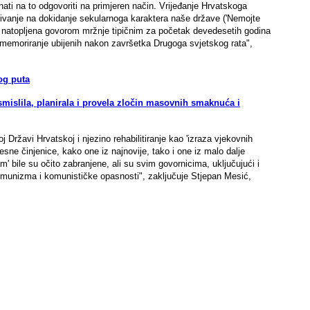
nati na to odgovoriti na primjeren način. Vrijeđanje Hrvatskoga
zivanje na dokidanje sekularnoga karaktera naše države ('Nemojte
ila natopljena govorom mržnje tipičnim za početak devedesetih godina
komemoriranje ubijenih nakon završetka Drugoga svjetskog rata",
og puta
mislila, planirala i provela zločin masovnih smaknuća i
Državi Hrvatskoj i njezino rehabilitiranje kao 'izraza vjekovnih
sne činjenice, kako one iz najnovije, tako i one iz malo dalje
zam' bile su očito zabranjene, ali su svim govornicima, uključujući i
komunizma i komunističke opasnosti", zaključuje Stjepan Mesić,