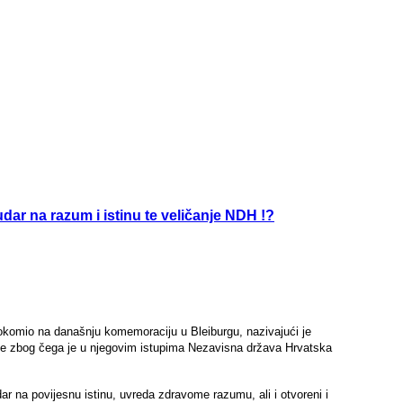
dar na razum i istinu te veličanje NDH !?
 okomio na današnju komemoraciju u Bleiburgu, nazivajući je
ome zbog čega je u njegovim istupima Nezavisna država Hrvatska
dar na povijesnu istinu, uvreda zdravome razumu, ali i otvoreni i