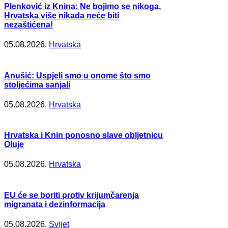
Plenković iz Knina: Ne bojimo se nikoga,
Hrvatska više nikada neće biti
nezaštićena!
05.08.2026.
Hrvatska
Anušić: Uspjeli smo u onome što smo
stoljećima sanjali
05.08.2026.
Hrvatska
Hrvatska i Knin ponosno slave obljetnicu
Oluje
05.08.2026.
Hrvatska
EU će se boriti protiv krijumčarenja
migranata i dezinformacija
05.08.2026.
Svijet