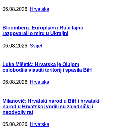
06.08.2026.
Hrvatska
Bloomberg: Europljani i Rusi tajno
razgovarali o miru u Ukrajini
06.08.2026.
Svijet
Luka Mišetić: Hrvatska je Olujom
oslobodila vlastiti teritorij i spasila BiH
06.08.2026.
Hrvatska
Milanović: Hrvatski narod u BiH i hrvatski
narod u Hrvatskoj vodili su zajednički i
neodvojiv rat
05.08.2026.
Hrvatska