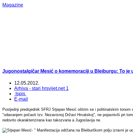
Magazine
Jugonostalgičar Mesić o komemoraciji u Bleiburgu: To je u
12.05.2012.
Arhiva - stari hrsvijet.net 1
Ispis
E-mail
Posljednji predsjednik SFRJ Stjepan Mesić oštrim se i politinatskim tonom
"odavanjem počasti tzv. Nezavisnoj Državi Hrvatskoj", ne pojasnivši pri t
redovito okarakterizirana kao takozvana a Jugoslavija ne.
- " Manifestacija održana na Bleiburškom polju izravni je u