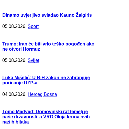
Dinamo uvjerljivo svladao Kauno Žalgiris
05.08.2026.
Šport
Trump: Iran će biti vrlo teško pogođen ako
ne otvori Hormuz
05.08.2026.
Svijet
Luka Mišetić: U BiH zakon ne zabranjuje
poricanje UZP-a
04.08.2026.
Herceg Bosna
Tomo Medved: Domovinski rat temelj je
naše državnosti, a VRO Oluja kruna svih
naših bitaka