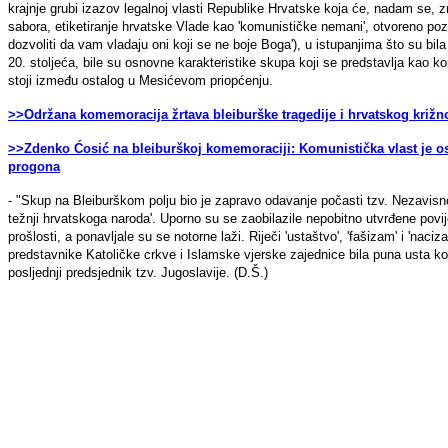
krajnje grubi izazov legalnoj vlasti Republike Hrvatske koja će, nadam se, z
sabora, etiketiranje hrvatske Vlade kao 'komunističke nemani', otvoreno po
dozvoliti da vam vladaju oni koji se ne boje Boga'), u istupanjima što su b
20. stoljeća, bile su osnovne karakteristike skupa koji se predstavlja kao 
stoji između ostalog u Mesićevom priopćenju.
>>Održana komemoracija žrtava bleiburške tragedije i hrvatskog križn
>>Zdenko Ćosić na bleiburškoj komemoraciji: Komunistička vlast je os
progona
- "Skup na Bleiburškom polju bio je zapravo odavanje počasti tzv. Nezavisnoj 
težnji hrvatskoga naroda'. Uporno su se zaobilazile nepobitno utvrđene povije
prošlosti, a ponavljale su se notorne laži. Riječi 'ustaštvo', 'fašizam' i 'naci
predstavnike Katoličke crkve i Islamske vjerske zajednice bila puna usta 
posljednji predsjednik tzv. Jugoslavije. (D.Š.)