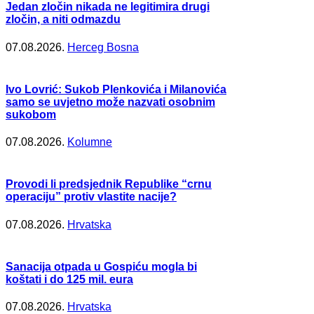
Jedan zločin nikada ne legitimira drugi
zločin, a niti odmazdu
07.08.2026.
Herceg Bosna
Ivo Lovrić: Sukob Plenkovića i Milanovića
samo se uvjetno može nazvati osobnim
sukobom
07.08.2026.
Kolumne
Provodi li predsjednik Republike “crnu
operaciju” protiv vlastite nacije?
07.08.2026.
Hrvatska
Sanacija otpada u Gospiću mogla bi
koštati i do 125 mil. eura
07.08.2026.
Hrvatska